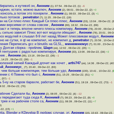
бирались и кутевэб эн
,
Аноним
(1), 07:54 , 09-Окт-22, (1)
–6
энджин, кстати, можно выключ
,
Аноним
(2), 08:01 , 09-Окт-22, (2)
+3
 консоль,а потом это похерели
,
Аноним
(1), 08:03 , 09-Окт-22, (3)
+1
олько потоков
,
penetrator
(?), 11:35 , 09-Окт-22, (19)
исан на Си плюс-плюс Каждый Си плюс-плюс
,
Аноним
(33), 13:04 , 09-Окт-22, (
ими версиями от слова совсем
,
Аноним
(69), 18:32 , 09-Окт-22, (69)
раст и теперь вполне ничего плюсы компилиру
,
Аноним
(78), 20:00 , 09-Окт-2
нь сильно зависит Плюс вот-вот модули обещают
,
Аноним
(78), 20:01 , 09-О
воз модулей я слышал 8-9 лет назад Может плюсовикам модул
,
Аноним
но не сутки, я qt не компилил, но компилил д
,
penetrator
(?), 20:56 , 10-Окт-2
ния Переписать gcc и binutils на GLSL,
,
ммнюмнюмус
(?), 01:00 , 23-Окт-22
у Долгая сборка - проблем
,
Шарп
(ok), 12:02 , 09-Окт-22, (26)
+1
 гентушник с радостью компилируе
,
Аноним
(33), 13:06 , 09-Окт-22, (34)
+2
шник
,
Аноним
(36), 13:16 , 09-Окт-22, (36)
–1
), 14:25 , 09-Окт-22, (38)
–1
олезной xerней Какждый дroчит как хочет
,
arthi747
(ok), 14:36 , 09-Окт-22, (40
ый_Анонимус_
(?), 20:40 , 09-Окт-22, (83)
ь чем больше компиляции, тем больше удо
,
Аноним
(100), 10:41 , 10-Окт-22, (
нении с 4 Помню что был с
,
Аноним
(51), 15:25 , 09-Окт-22, (51)
+2
, (57)
–1
 5-ку на старом барахле, работает бе
,
Аноним
(51), 19:19 , 09-Окт-22, (73)
–1
9:32 , 09-Окт-22, (76)
урабочие Сделали бы
,
Аноним
(2), 08:05 , 09-Окт-22, (4)
–12
ы передвигают туда сюда K
,
Анонимй
(?), 08:23 , 09-Окт-22, (9)
+8
трее и на рабочем столе са
,
Аноним
(11), 08:39 , 09-Окт-22, (11)
+7
4)
-22, (15)
+1
ita, Blender и KDevelop В любомс случае, эт
,
Аноним
(16), 10:43 , 09-Окт-22, 