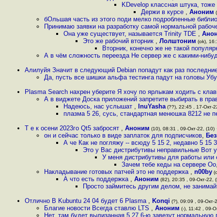
KDevelop классная штука, тоже
Держи в курсе
,
Аноним
(
бОльшая часть из этого поди мелко подробленные библи
Принимаю заявки на разработку самой нормальной рабо
Она уже существует, называется Trinity TDE
,
Ано
Это же рабочий вторник
,
Лолштоним
(ok), 16:
Вторник, конечно же не такой популяр
А в чём сложность переезда Не сервер же с какими-ниб
Алилуйя Значит в следующий Debian попадут как раз последние
Да, пусть все шишки альфа тестинга падут на головы Уб
Plasma Search нахрен уберите Я хочу по ярлыкам ходить с кла
А в виджете Доска приложений запретите выбирать в прав
Надеюсь, нас услышат
,
InuYasha
(??), 22:45 , 17-Окт-22
плазма 5 26, сусь, стандартная менюшка 8212 не п
Т е к осени 2023го Qt5 забросят
,
Аноним
(10), 08:31 , 09-Окт-22, (10)
он и сейчас только в виде заплаток для подписчиков
,
Без
А че Как не погляжу -- всюду 5 15 2, недавно 5 15 
Это у Вас дистрибутивы неправильные Вот у
У меня дистрибутивы для работы или 
Зачем тебе кеды на сервере Оо
Накладывание готовых патчей это не поддержка
,
n00by
(o
А что есть поддержка
,
Аноним
(82), 20:35 , 09-Окт-22, 
Просто займитесь другим делом, не занима
Отлично В Kubuntu 24 04 будет 6 Plasma
,
Konqi
(?), 09:09 , 09-Окт-2
Благие новости Всегда ставлю LTS
,
Аноним
(-), 11:42 , 09-О
Нет, там будет вылизанная 5 27 6-ю завезут нормальную 