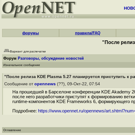
НОВ
форумы
правила/FAQ
"После релиз
Вариант для распечатки
Форум
Разговоры, обсуждение новостей
Изначальное сообщение
"После релиза KDE Plasma 5.27 планируется приступить к р
Сообщение от
opennews
(??), 09-Окт-22, 07:54
На прошедшей в Барселоне конференции KDE Akademy 2022
после него разработчики приступят к формированию ветки
runtime-компонентов KDE Frameworks 6, формирующего пр
Подробнее:
https://www.opennet.ru/opennews/art.shtml?nu
Оглавление