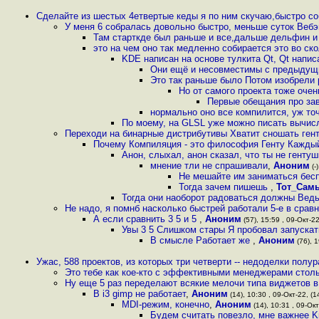
Сделайте из шестых 4етвертые кеды я по ним скучаю,быстро со
У меня 6 собралась довольно быстро, меньше суток Веб
Там старткде был раньше и все,дальше дельфин и
это на чем оно так медленно собирается это во ск
KDE написан на основе тулкита Qt, Qt нап
Они ещё и несовместимы с предыдущ
Это так раньше было Потом изобрели 
Но от самого проекта тоже оче
Первые обещания про за
нормально оно все компилится, уж точ
По моему, на GLSL уже можно писать вычисле
Переходи на бинарные дистрибутивы Хватит сношать гент
Почему Компиляция - это философия Генту Каждый
Анон, слыхал, анон сказал, что ты не генту
мнение тли не спрашивали
,
Аноним
(-
Не мешайте им заниматься бесп
Тогда зачем пишешь
,
Тот_Сам
Тогда они наоборот радоваться должны Вед
Не надо, я помнб насколько быстрей работали 5-е в срав
А если сравнить 3 5 и 5
,
Аноним
(57), 15:59 , 09-Окт-22
Увы 3 5 Слишком стары Я пробовал запускать
В смысле Работает же
,
Аноним
(76), 1
Ужас, 588 проектов, из которых три четверти -- недоделки пол
Это тебе как кое-кто с эффективными менеджерами стол
Ну еще 5 раз переделают всякие мелочи типа виджетов в 
В i3 gimp не работает
,
Аноним
(14), 10:30 , 09-Окт-22, (1
MDI-режим, конечно
,
Аноним
(14), 10:31 , 09-Окт
Будем считать повезло, мне важнее Kr