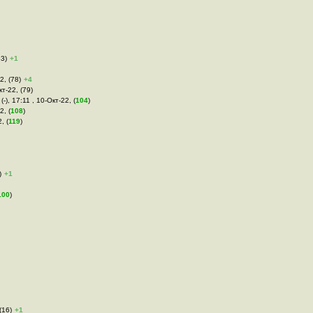
33)
+1
2, (78)
+4
кт-22, (79)
(-), 17:11 , 10-Окт-22, (
104
)
2, (
108
)
, (
119
)
)
+1
100
)
(16)
+1