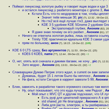
Поймал линуксоид золотую рыбку и говорит ящик водки и кде 3
и остался линуксоид у разбитого монитора с gnome 3
,
Ан
Кстати Есть что-то нездоровое в том, чтобы цепля
Значит тебе меньше 30
,
pic
(?), 12:32 , 09-Окт-22,
Но гтк2 всё ещё лучше гтк3, даже выглядит 
KDE 3 5 удобнее KDE 5Gnome 2 удобнее G
Экстраполируй глубже
,
Аноним
(82), 20
Я даже знаю почему он его разбил
,
Аноним
(61), 17
Ничего не ответила золотая рыбка, лишь оставила ссылк
Trinity TDE практически идеальна KDE 3 самая уд
прям по больному
,
анон
(?), 18:15 , 10-Окт-22, (
105
)
KDE 6 0 LTS сразу
,
Без аргументов
(?), 11:53 , 09-Окт-22, (25)
KDE6 0 KDE6
,
name
(??), 12:44 , 09-Окт-22, (30)
+3
О, нет, опять всё сначала и дикими багами, не хочу
,
pic
(?), 12:31
Зато модно
,
Аноним
(33), 13:01 , 09-Окт-22, (32)
+2
Слакварщики Думаю Патрик этого ждал, в current он вам запил
Думаешь, будет 15 1 летом Было бы неплохо
,
Аноним
(44
Ни фига, кстати Сегодня в каррент завезли 5 99
,
Аноним
Блин, зависеть в разработке такого огромного сколько там милл
Ну, опыт показывает, что это куда лучше, чем Редхат
,
А
Мой опыт с MVC QT и другим подсказал, что UI луч
Есть pyqt для ценителей прекрасного А в qm
std shared_ptr Не благодари
,
Аноним
(51), 19:
Либа для раста, электрон, а ты разбираешьс
Boehm GC, не благодари
,
Аноним
(2), 04:33 , 