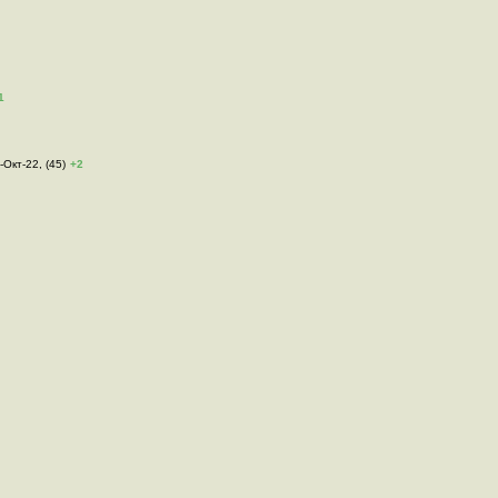
1
-Окт-22, (45)
+2