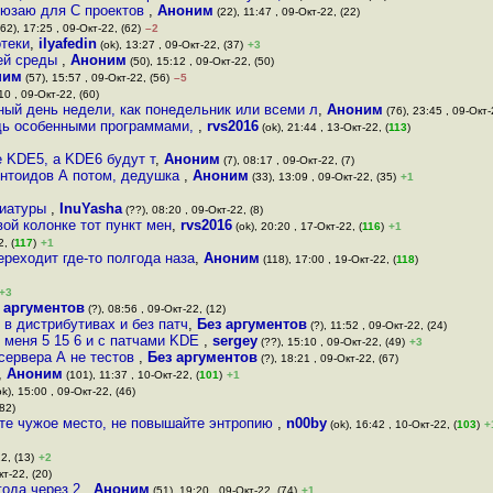
 юзаю для C проектов
,
Аноним
(22), 11:47 , 09-Окт-22, (22)
62), 17:25 , 09-Окт-22, (62)
–2
отеки
,
ilyafedin
(ok), 13:27 , 09-Окт-22, (37)
+3
чей среды
,
Аноним
(50), 15:12 , 09-Окт-22, (50)
ним
(57), 15:57 , 09-Окт-22, (56)
–5
10 , 09-Окт-22, (60)
ный день недели, как понедельник или всеми л
,
Аноним
(76), 23:45 , 09-Окт-
удь особенными программами,
,
rvs2016
(ok), 21:44 , 13-Окт-22, (
113
)
 KDE5, а KDE6 будут т
,
Аноним
(7), 08:17 , 09-Окт-22, (7)
унтоидов А потом, дедушка
,
Аноним
(33), 13:09 , 09-Окт-22, (35)
+1
виатуры
,
InuYasha
(??), 08:20 , 09-Окт-22, (8)
ой колонке тот пункт мен
,
rvs2016
(ok), 20:20 , 17-Окт-22, (
116
)
+1
, (
117
)
+1
ереходит где-то полгода наза
,
Аноним
(118), 17:00 , 19-Окт-22, (
118
)
+3
 аргументов
(?), 08:56 , 09-Окт-22, (12)
3 в дистрибутивах и без патч
,
Без аргументов
(?), 11:52 , 09-Окт-22, (24)
 меня 5 15 6 и с патчами KDE
,
sergey
(??), 15:10 , 09-Окт-22, (49)
+3
сервера А не тестов
,
Без аргументов
(?), 18:21 , 09-Окт-22, (67)
,
Аноним
(101), 11:37 , 10-Окт-22, (
101
)
+1
k), 15:00 , 09-Окт-22, (46)
(82)
йте чужое место, не повышайте энтропию
,
n00by
(ok), 16:42 , 10-Окт-22, (
103
)
+
2, (13)
+2
кт-22, (20)
года через 2
,
Аноним
(51), 19:20 , 09-Окт-22, (74)
+1