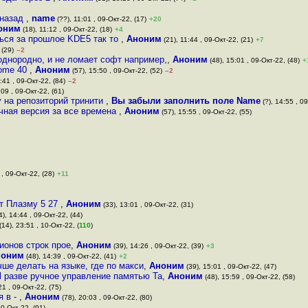
 назад
,
name
(??), 11:01 , 09-Окт-22, (17)
+20
оним
(18), 11:12 , 09-Окт-22, (18)
+4
ться за прошлое KDE5 так то
,
Аноним
(21), 11:44 , 09-Окт-22, (21)
+7
 (29)
–2
однородно, и не ломает софт например,
,
Аноним
(48), 15:01 , 09-Окт-22, (48)
+
nome 40
,
Аноним
(57), 15:50 , 09-Окт-22, (52)
–2
:41 , 09-Окт-22, (84)
–2
:09 , 09-Окт-22, (61)
у на репозиторий тринити
,
Вы забыли заполнить поле Name
(?), 14:55 , 09
ачная версия за все времена
,
Аноним
(57), 15:55 , 09-Окт-22, (55)
 , 09-Окт-22, (28)
+11
ит Плазму 5 27
,
Аноним
(33), 13:01 , 09-Окт-22, (31)
), 14:44 , 09-Окт-22, (44)
(14), 23:51 , 10-Окт-22, (
110
)
ионов строк прое
,
Аноним
(39), 14:26 , 09-Окт-22, (39)
+3
ноним
(48), 14:39 , 09-Окт-22, (41)
+2
ше делать на языке, где по макси
,
Аноним
(39), 15:01 , 09-Окт-22, (47)
l разве ручное управление памятью Та
,
Аноним
(48), 15:59 , 09-Окт-22, (58)
21 , 09-Окт-22, (75)
я в -
,
Аноним
(78), 20:03 , 09-Окт-22, (80)
10-Окт-22, (91)