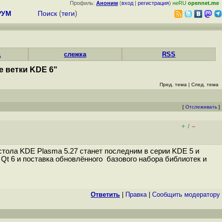
Профиль:
Аноним
(
вход
|
регистрация
)
неRU
opennet.me
РУМ
Поиск
(
теги
)
д
слежка
RSS
е ветки KDE 6"
Пред. тема
|
След. тема
[
Отслеживать
]
+
–
/
тола KDE Plasma 5.27 станет последним в серии KDE 5 и
Qt 6 и поставка обновлённого базового набора библиотек и
Ответить
|
Правка
|
Cообщить модератору