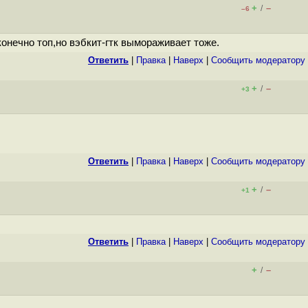
+
–
/
–6
онечно топ,но вэбкит-гтк вымораживает тоже.
Ответить
|
Правка
|
Наверх
|
Cообщить модератору
+
–
/
+3
Ответить
|
Правка
|
Наверх
|
Cообщить модератору
+
–
/
+1
Ответить
|
Правка
|
Наверх
|
Cообщить модератору
+
–
/