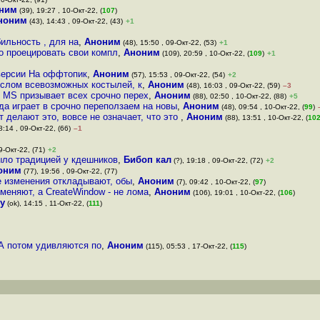
ним
(39), 19:27 , 10-Окт-22, (
107
)
ноним
(43), 14:43 , 09-Окт-22, (43)
+1
ильность , для на
,
Аноним
(48), 15:50 , 09-Окт-22, (53)
+1
о проецировать свои компл
,
Аноним
(109), 20:59 , 10-Окт-22, (
109
)
+1
 версии На оффтопик
,
Аноним
(57), 15:53 , 09-Окт-22, (54)
+2
слом всевозможных костылей, к
,
Аноним
(48), 16:03 , 09-Окт-22, (59)
–3
о MS призывает всех срочно перех
,
Аноним
(88), 02:50 , 10-Окт-22, (88)
+5
а играет в срочно переползаем на новы
,
Аноним
(48), 09:54 , 10-Окт-22, (
99
)
т делают это, вовсе не означает, что это
,
Аноним
(88), 13:51 , 10-Окт-22, (
10
8:14 , 09-Окт-22, (66)
–1
9-Окт-22, (71)
+2
ыло традицией у кдешников
,
Бибоп кал
(?), 19:18 , 09-Окт-22, (72)
+2
оним
(77), 19:56 , 09-Окт-22, (77)
 изменения откладывают, обы
,
Аноним
(7), 09:42 , 10-Окт-22, (
97
)
меняют, а CreateWindow - не лома
,
Аноним
(106), 19:01 , 10-Окт-22, (
106
)
y
(ok), 14:15 , 11-Окт-22, (
111
)
А потом удивляются по
,
Аноним
(115), 05:53 , 17-Окт-22, (
115
)