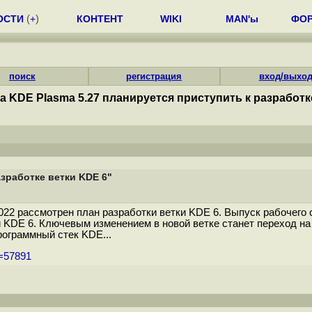
ОСТИ
(
+
)
КОНТЕНТ
WIKI
MAN'ы
ФО
поиск
регистрация
вход/выхо
а KDE Plasma 5.27 планируется приступить к разработк
азработке ветки KDE 6"
 рассмотрен план разработки ветки KDE 6. Выпуск рабочего с
 KDE 6. Ключевым изменением в новой ветке станет переход на 
ограммный стек KDE...
m=57891