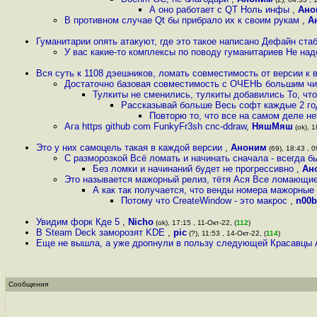
А оно работает с QT Ноль инфы
,
Ано
В противном случае Qt бы прибрало их к своим рукам
,
А
Гуманитарии опять атакуют, где это такое написано Дефайн стаб
У вас какие-то комплексы по поводу гуманитариев Не над
Вся суть к 1108 дэешников, ломать совместимость от версии к
Достаточно базовая совместимость с ОЧЕНЬ большим чи
Тулкиты не сменились, тулкиты добавились То, чт
Рассказывай больше Весь софт каждые 2 год
Повторю то, что все на самом деле не
Ага https github com FunkyFr3sh cnc-ddraw
,
НяшМяш
(ok), 1
Это у них самоцель такая в каждой версии
,
Аноним
(69), 18:43 , 0
С разморозкой Всё ломать и начинать сначала - всегда б
Без ломки и начинаний будет не прогрессивно
,
Ан
Это называется мажорный релиз, тётя Ася Все ломающие
А как так получается, что венды номера мажорные 
Потому что CreateWindow - это макрос
,
n00b
Увидим форк Кде 5
,
Nicho
(ok), 17:15 , 11-Окт-22, (
112
)
В Steam Deck заморозят KDE
,
pic
(?), 11:53 , 14-Окт-22, (
114
)
Еще не вышла, а уже дропнули в пользу следующей Красавцы 
Сообщения