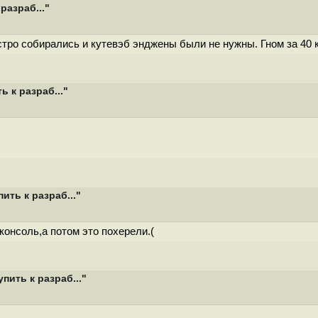
разраб..."
ро собирались и кутевэб энджены были не нужны. Гном за 40 к
 к разраб..."
ить к разраб..."
онсоль,а потом это похерели.(
пить к разраб..."