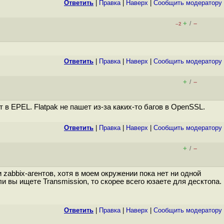
Ответить
|
Правка
|
Наверх
|
Cообщить модератору
+
–
/
–2
Ответить
|
Правка
|
Наверх
|
Cообщить модератору
+
–
/
в EPEL. Flatpak не пашет из-за каких-то багов в OpenSSL.
Ответить
|
Правка
|
Наверх
|
Cообщить модератору
+
–
/
zabbix-агентов, хотя в моем окружении пока нет ни одной
и вы ищете Transmission, то скорее всего юзаете для десктопа.
Ответить
|
Правка
|
Наверх
|
Cообщить модератору