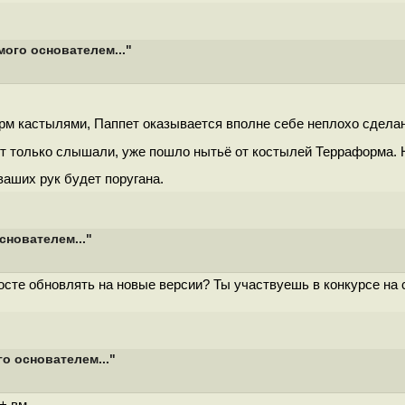
мого основателем..."
орм кастылями, Паппет оказывается вполне себе неплохо сделан
ет только слышали, уже пошло нытьё от костылей Терраформа. Н
ваших рук будет поругана.
снователем..."
осте обновлять на новые версии? Ты участвуешь в конкурсе на 
о основателем..."