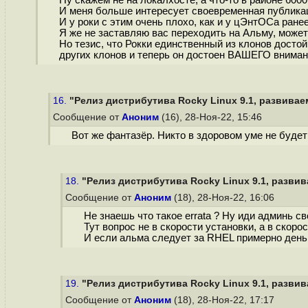
Ну скажем не на локалхосте, а что-то в районе 6000
И меня больше интересует своевременная публикаци
И у роки с этим очень плохо, как и у цЭнтОСа ранее
Я же не заставляю вас переходить на Альму, может
Но тезис, что Рокки единственный из клонов досто
других клонов и теперь он достоен ВАШЕГО внимания
16.
"Релиз дистрибутива Rocky Linux 9.1, развивае
Сообщение от
Аноним
(16), 28-Ноя-22, 15:46
Вот же фантазёр. Никто в здоровом уме не будет
18.
"Релиз дистрибутива Rocky Linux 9.1, развив
Сообщение от
Аноним
(18), 28-Ноя-22, 16:06
Не знаешь что такое errata ? Ну иди админь св
Тут вопрос не в скорости установки, а в скор
И если альма следует за RHEL примерно день в
19.
"Релиз дистрибутива Rocky Linux 9.1, развив
Сообщение от
Аноним
(18), 28-Ноя-22, 17:17