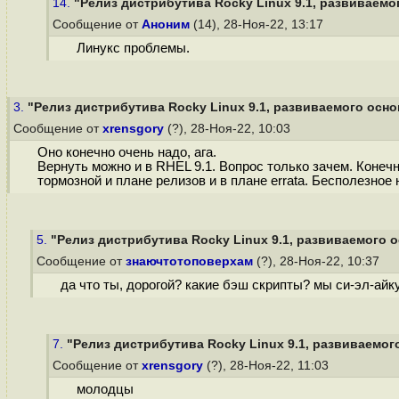
14.
"Релиз дистрибутива Rocky Linux 9.1, развиваемог
Сообщение от
Аноним
(14), 28-Ноя-22, 13:17
Линукс проблемы.
3.
"Релиз дистрибутива Rocky Linux 9.1, развиваемого осно
Сообщение от
xrensgory
(?), 28-Ноя-22, 10:03
Оно конечно очень надо, ага.
Вернуть можно и в RHEL 9.1. Вопрос только зачем. Конеч
тормозной и плане релизов и в плане errata. Бесполезно
5.
"Релиз дистрибутива Rocky Linux 9.1, развиваемого о
Сообщение от
знаючтотоповерхам
(?), 28-Ноя-22, 10:37
да что ты, дорогой? какие бэш скрипты? мы си-эл-айк
7.
"Релиз дистрибутива Rocky Linux 9.1, развиваемого
Сообщение от
xrensgory
(?), 28-Ноя-22, 11:03
молодцы