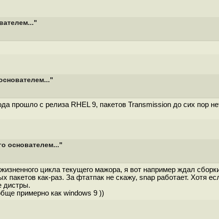
вателем..."
основателем..."
а прошло с релиза RHEL 9, пакетов Transmission до сих пор нет 
о основателем..."
изненного цикла текущего мажора, я вот например ждал сборки 
 пакетов как-раз. За фтатпак не скажу, snap работает. Хотя есл
е дистры.
обще примерно как windows 9 ))