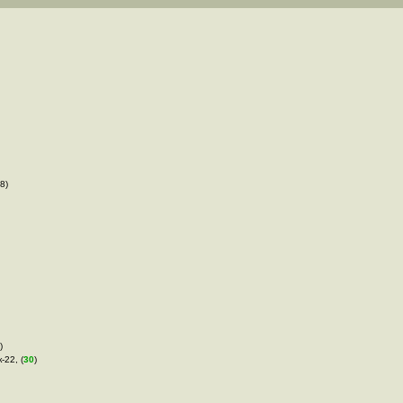
8)
)
-22, (
30
)