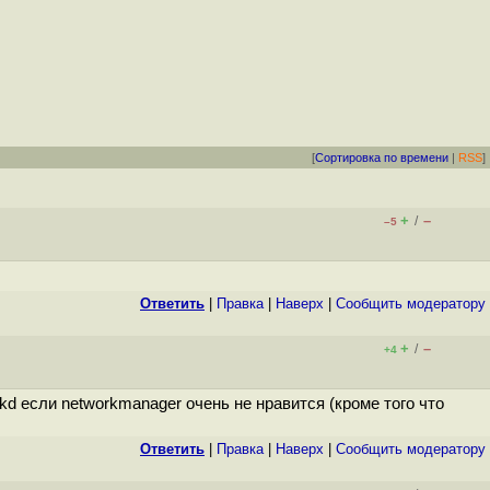
[
Сортировка по времени
|
RSS
]
+
–
/
–5
Ответить
|
Правка
|
Наверх
|
Cообщить модератору
+
–
/
+4
rkd если networkmanager очень не нравится (кроме того что
Ответить
|
Правка
|
Наверх
|
Cообщить модератору