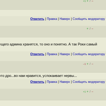
+
–
/
+1
Ответить
|
Правка
|
Наверх
|
Cообщить модератору
+
–
/
щего админа хранятся, то оно и понятно. А так Роки самый
Ответить
|
Правка
|
Наверх
|
Cообщить модератору
+
–
/
–1
о дро...во нам нравится, успокаивает нервы...
Ответить
|
Правка
|
Наверх
|
Cообщить модератору
+
–
/
+1