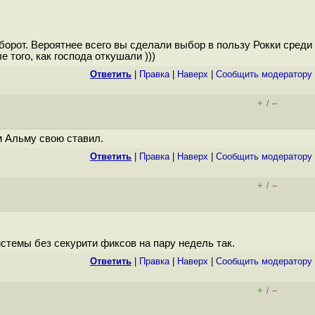
борот. Вероятнее всего вы сделали выбор в пользу Рокки среди
того, как господа откушали )))
Ответить
|
Правка
|
Наверх
|
Cообщить модератору
+
–
/
м Альму свою ставил.
Ответить
|
Правка
|
Наверх
|
Cообщить модератору
+
–
/
истемы без секурити фиксов на пару недель так.
Ответить
|
Правка
|
Наверх
|
Cообщить модератору
+
–
/