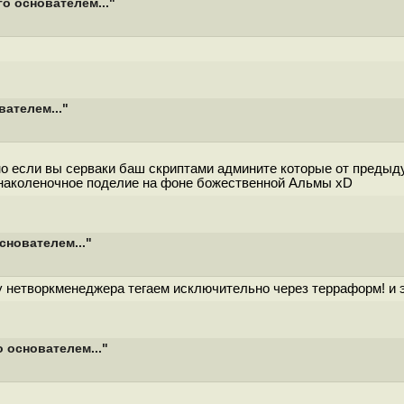
о основателем..."
вателем..."
но если вы серваки баш скриптами админите которые от предыду
е наколеночное поделие на фоне божественной Альмы xD
снователем..."
у нетворкменеджера тегаем исключительно через терраформ! и эт
 основателем..."