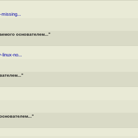
-missing...
аемого основателем..."
-linux-no...
вателем..."
основателем..."