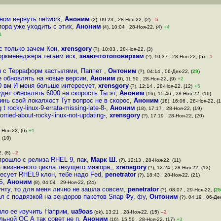
ном вернуть network
,
Аноним
(2), 09:23 , 28-Ноя-22, (2)
–5
 пора уже уходить с этих
,
Аноним
(4), 10:04 , 28-Ноя-22, (4)
+4
1
с только зачем Кон
,
xrensgory
(?), 10:03 , 28-Ноя-22, (3)
воркменеджера тегаем иск
,
знаючтотоповерхам
(?), 10:37 , 28-Ноя-22, (5)
–1
ая с Терраформ кастылями, Паппет
,
Онтоним
(?), 04:14 , 06-Дек-22, (
29
)
е обновлять на новые версии
,
Аноним
(9), 11:50 , 28-Ноя-22, (9)
+2
00 вм И меня больше интересует
,
xrensgory
(?), 12:14 , 28-Ноя-22, (12)
+5
дет обновлять 6000 на скорость Ты эт
,
Аноним
(16), 15:46 , 28-Ноя-22, (16)
минь свой локалхост Тут вопрос не в скорос
,
Аноним
(18), 16:06 , 28-Ноя-22, (1
t rocky-linux-9-errata-missing-late-8-
,
Аноним
(18), 17:17 , 28-Ноя-22, (19)
orried-about-rocky-linux-not-updating-
,
xrensgory
(?), 17:19 , 28-Ноя-22, (20)
-Ноя-22, (6)
+1
 (10)
, (8)
–2
прошло с релиза RHEL 9, пак
,
Марк Ш.
(?), 12:13 , 28-Ноя-22, (11)
 жизненного цикла текущего мажора,
,
xrensgory
(?), 12:24 , 28-Ноя-22, (13)
ресует RHEL9 клон, тебе надо Fed
,
penetrator
(?), 18:43 , 28-Ноя-22, (21)
S
,
Аноним
(8), 04:04 , 29-Ноя-22, (24)
нту, то для меня лично не зашла совсем
,
penetrator
(?), 08:07 , 29-Ноя-22, (
25
 с подвязкой на вендоров пакетов Snap Фу, фу
,
Онтоним
(?), 04:19 , 06-Дек
ыло ее изучить Наприм
,
ua9oas
(ok), 13:21 , 28-Ноя-22, (15)
–2
ьной ОС А так совет не п
,
Аноним
(16), 15:50 , 28-Ноя-22, (17)
+3