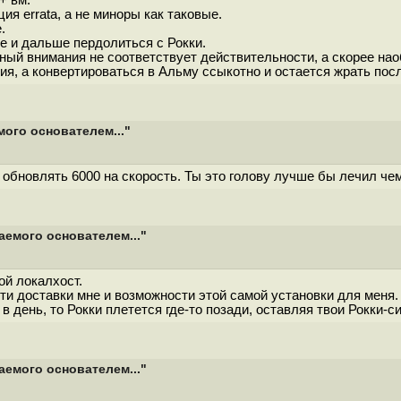
+ вм.
я errata, а не миноры как таковые.
.
е и дальше пердолиться с Рокки.
йный внимания не соответствует действительности, а скорее нао
, а конвертироваться в Альму ссыкотно и остается жрать после 
мого основателем..."
 обновлять 6000 на скорость. Ты это голову лучше бы лечил че
аемого основателем..."
ой локалхост.
ости доставки мне и возможности этой самой установки для меня.
 день, то Рокки плетется где-то позади, оставляя твои Рокки-с
аемого основателем..."