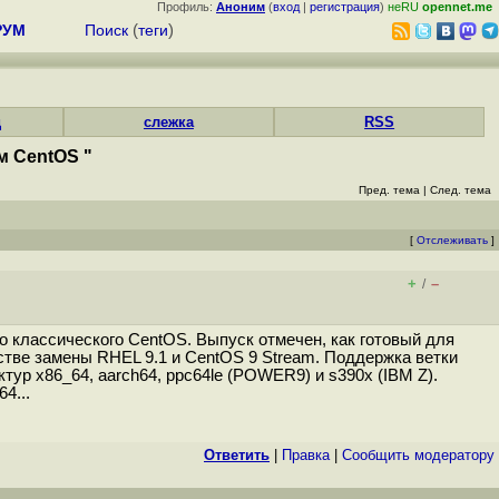
Профиль:
Аноним
(
вход
|
регистрация
)
неRU
opennet.me
РУМ
Поиск
(
теги
)
д
слежка
RSS
м CentOS "
Пред. тема
|
След. тема
[
Отслеживать
]
+
–
/
о классического CentOS. Выпуск отмечен, как готовый для
естве замены RHEL 9.1 и CentOS 9 Stream. Поддержка ветки
тур x86_64, aarch64, ppc64le (POWER9) и s390x (IBM Z).
4...
Ответить
|
Правка
|
Cообщить модератору