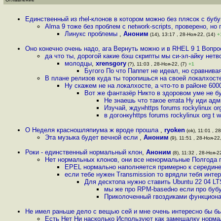
Единственный из rhel-клонов в котором можно без плясок с бубу
Alma 9 тоже без проблем с network-scripts, проверено, но
Линукс проблемы
,
Аноним
(14), 13:17 , 28-Ноя-22, (14)
+
Оно конечно очень надо, ага Вернуть можно и в RHEL 9 1 Вопро
да что ты, дорогой какие бэш скрипты мы си-эл-айку нет
молодцы
,
xrensgory
(?), 11:03 , 28-Ноя-22, (7)
+1
Бугого По что Паппет не идеал, но сравнив
В плане релизов куда ты торопишься на своей локалхост
Ну скажем не на локалхосте, а что-то в районе 60
Вот же фантазёр Никто в здоровом уме не бу
Не знаешь что такое errata Ну иди ад
Изучай, ждунhttps forums rockylinux org 
в догонкуhttps forums rockylinux org t w
О Неделя красношляпиума ж вроде прошла
,
ryoken
(ok), 11:01 , 28
Эта музыка будет вечной если
,
Аноним
(9), 11:51 , 28-Ноя-22,
Роки - единственный нормальный клон
,
Аноним
(8), 11:32 , 28-Ноя-22
Нет нормальных клонов, они все ненормальные Полгода 
EPEL нормально наполняется примерно к середине
если тебе нужен Transmission то врядли тебя инте
Для десктопа нужно ставить Ubuntu 22 04 LT
мы же про RPM-basedно если про бубу
Приколоченный гвоздиками функционал
Не имел раньше дело с вещью сей и мне очень интересно бы б
Есть Нет Ни насколько Используют как замещалку нормал