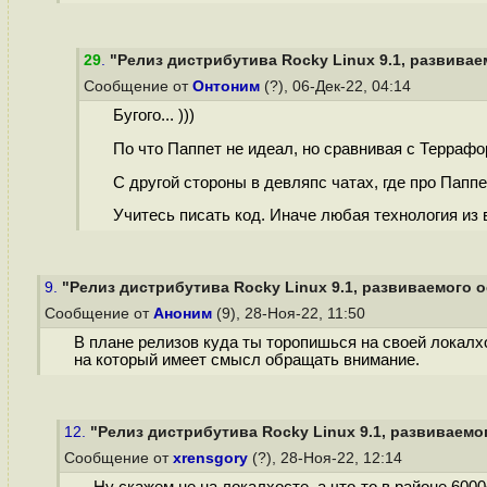
29
.
"Релиз дистрибутива Rocky Linux 9.1, развивае
Сообщение от
Онтоним
(?), 06-Дек-22, 04:14
Бугого... )))
По что Паппет не идеал, но сравнивая с Терраф
С другой стороны в девляпс чатах, где про Папп
Учитесь писать код. Иначе любая технология из 
9.
"Релиз дистрибутива Rocky Linux 9.1, развиваемого о
Сообщение от
Аноним
(9), 28-Ноя-22, 11:50
В плане релизов куда ты торопишься на своей локалх
на который имеет смысл обращать внимание.
12.
"Релиз дистрибутива Rocky Linux 9.1, развиваемог
Сообщение от
xrensgory
(?), 28-Ноя-22, 12:14