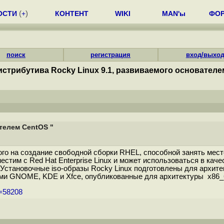
ОСТИ
(
+
)
КОНТЕНТ
WIKI
MAN'ы
ФО
поиск
регистрация
вход/выхо
истрибутива Rocky Linux 9.1, развиваемого основателе
телем CentOS "
ого на создание свободной сборки RHEL, способной занять мест
стим с Red Hat Enterprise Linux и может использоваться в кач
 Установочные iso-образы Rocky Linux подготовлены для архитек
ми GNOME, KDE и Xfce, опубликованные для архитектуры x86_6
m=58208