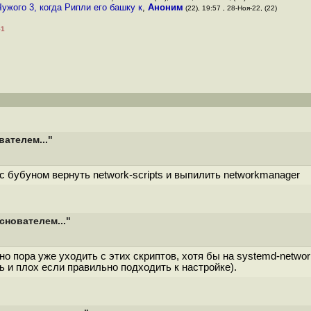
ужого 3, когда Рипли его башку к
,
Аноним
(22), 19:57 , 28-Ноя-22, (22)
–1
вателем..."
с бубуном вернуть network-scripts и выпилить networkmanager
снователем..."
 но пора уже уходить с этих скриптов, хотя бы на systemd-netwo
ь и плох если правильно подходить к настройке).