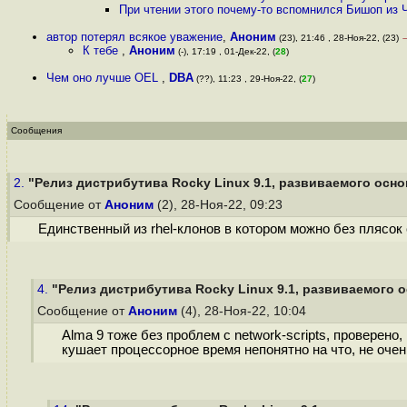
При чтении этого почему-то вспомнился Бишоп из Ч
автор потерял всякое уважение
,
Аноним
(23), 21:46 , 28-Ноя-22, (23)
К тебе
,
Аноним
(-), 17:19 , 01-Дек-22, (
28
)
Чем оно лучше OEL
,
DBA
(??), 11:23 , 29-Ноя-22, (
27
)
Сообщения
2.
"Релиз дистрибутива Rocky Linux 9.1, развиваемого осно
Сообщение от
Аноним
(2), 28-Ноя-22, 09:23
Единственный из rhel-клонов в котором можно без плясок 
4.
"Релиз дистрибутива Rocky Linux 9.1, развиваемого о
Сообщение от
Аноним
(4), 28-Ноя-22, 10:04
Alma 9 тоже без проблем с network-scripts, проверено,
кушает процессорное время непонятно на что, не очен