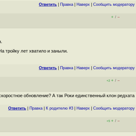
Ответить
|
Правка
|
Наверх
|
Cообщить модератору
+
–
/
.
а тройку лет хватило и заныли.
Ответить
|
Правка
|
Наверх
|
Cообщить модератору
+
–
/
+2
скоростное обновление? А так Роки единственный клон редхата
Ответить
|
Правка
|
К родителю #3
|
Наверх
|
Cообщить модератору
+
–
/
+5