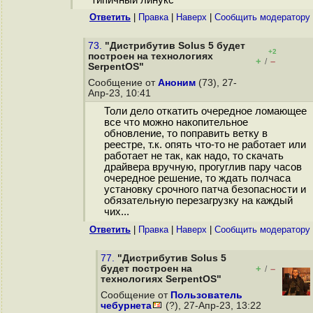
типичный линукс
Ответить
|
Правка
|
Наверх
|
Cообщить модератору
73.
"Дистрибутив Solus 5 будет
+2
построен на технологиях
+
–
/
SerpentOS"
Сообщение от
Аноним
(73), 27-
Апр-23, 10:41
Толи дело откатить очередное ломающее
все что можно накопительное
обновление, то поправить ветку в
реестре, т.к. опять что-то не работает или
работает не так, как надо, то скачать
драйвера вручную, прогуглив пару часов
очередное решение, то ждать полчаса
установку срочного патча безопасности и
обязательную перезагрузку на каждый
чих...
Ответить
|
Правка
|
Наверх
|
Cообщить модератору
77.
"Дистрибутив Solus 5
будет построен на
+
–
/
технологиях SerpentOS"
Сообщение от
Пользователь
чебурнета
(?), 27-Апр-23, 13:22