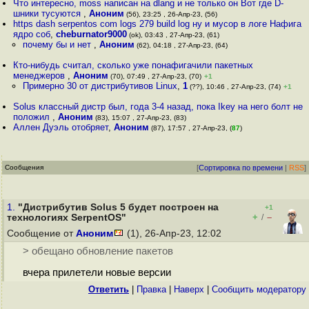
Что интересно, moss написан на dlang и не только он Вот где D-
шники тусуются
,
Аноним
(56), 23:25 , 26-Апр-23, (56)
https dash serpentos com logs 279 build log ну и мусор в логе Нафига
ядро соб
,
cheburnator9000
(ok), 03:43 , 27-Апр-23, (61)
почему бы и нет
,
Аноним
(62), 04:18 , 27-Апр-23, (64)
Кто-нибудь считал, сколько уже понафигачили пакетных
менеджеров
,
Аноним
(70), 07:49 , 27-Апр-23, (70)
+1
Примерно 30 от дистрибутивов Linux
,
1
(??), 10:46 , 27-Апр-23, (74)
+1
Solus классный дистр был, года 3-4 назад, пока Ikey на него болт не
положил
,
Аноним
(83), 15:07 , 27-Апр-23, (83)
Аллен Дуэль отобряет
,
Аноним
(87), 17:57 , 27-Апр-23, (
87
)
Сообщения
[
Сортировка по времени
|
RSS
]
1.
"Дистрибутив Solus 5 будет построен на
+1
+
–
технологиях SerpentOS"
/
Сообщение от
Аноним
(1), 26-Апр-23, 12:02
> обещано обновление пакетов
вчера прилетели новые версии
Ответить
|
Правка
|
Наверх
|
Cообщить модератору