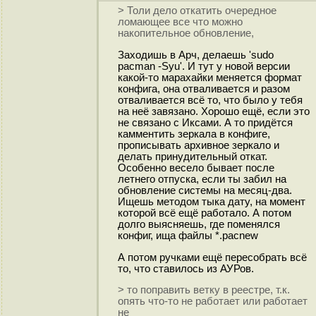
> Толи дело откатить очередное
ломающее все что можно
накопительное обновление,
Заходишь в Арч, делаешь 'sudo
pacman -Syu'. И тут у новой версии
какой-то марахайки меняется формат
конфига, она отваливается и разом
отваливается всё то, что было у тебя
на неё завязано. Хорошо ещё, если это
не связано с Иксами. А то придётся
камментить зеркала в конфиге,
прописывать архивное зеркало и
делать принудительный откат.
Особенно весело бывает после
летнего отпуска, если ты забил на
обновление системы на месяц-два.
Ищешь методом тыка дату, на момент
которой всё ещё работало. А потом
долго выясняешь, где поменялся
конфиг, ища файлы *.pacnew
А потом ручками ещё пересобрать всё
то, что ставилось из АУРов.
> то поправить ветку в реестре, т.к.
опять что-то не работает или работает
не