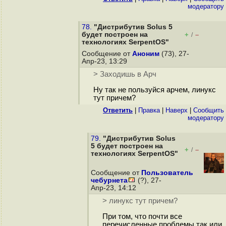
модератору
78.
"Дистрибутив Solus 5
будет построен на
+
–
/
технологиях SerpentOS"
Сообщение от
Аноним
(73), 27-
Апр-23, 13:29
> Заходишь в Арч
Ну так не пользуйся арчем, линукс
тут причем?
Ответить
|
Правка
|
Наверх
|
Cообщить
модератору
79.
"Дистрибутив Solus
5 будет построен на
+
–
/
технологиях SerpentOS"
Сообщение от
Пользователь
чебурнета
(?), 27-
Апр-23, 14:12
> линукс тут причем?
При том, что почти все
перечисленные проблемы так или