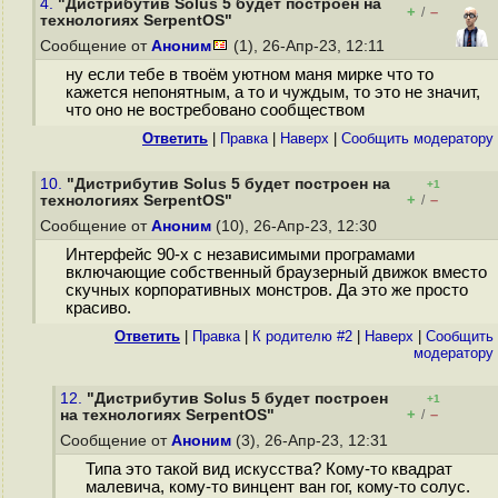
4.
"Дистрибутив Solus 5 будет построен на
+
–
/
технологиях SerpentOS"
Сообщение от
Аноним
(1), 26-Апр-23, 12:11
ну если тебе в твоём уютном маня мирке что то
кажется непонятным, а то и чуждым, то это не значит,
что оно не востребовано сообществом
Ответить
|
Правка
|
Наверх
|
Cообщить модератору
10.
"Дистрибутив Solus 5 будет построен на
+1
+
–
технологиях SerpentOS"
/
Сообщение от
Аноним
(10), 26-Апр-23, 12:30
Интерфейс 90-х с независимыми програмами
включающие собственный браузерный движок вместо
скучных корпоративных монстров. Да это же просто
красиво.
Ответить
|
Правка
|
К родителю #2
|
Наверх
|
Cообщить
модератору
12.
"Дистрибутив Solus 5 будет построен
+1
+
–
на технологиях SerpentOS"
/
Сообщение от
Аноним
(3), 26-Апр-23, 12:31
Типа это такой вид искусства? Кому-то квадрат
малевича, кому-то винцент ван гог, кому-то солус.