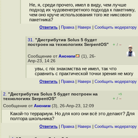
Не, я, среди прочего, имел в виду, чем лучше
подход их чудовенегретного подхода к пакетнику,
чем оно круче использования того же никсового
пакетника?
Ответить
|
Правка
|
Наверх
|
Cообщить модератору
31.
"Дистрибутив Solus 5 будет
построен на технологиях SerpentOS"
+
–
/
Сообщение от
Аноним
(1), 26-
Апр-23, 14:26
увы, с nix знакомства не имел, так что
сравнить с практической точки зрения не могу
Ответить
|
Правка
|
Наверх
|
Cообщить модератору
2.
"Дистрибутив Solus 5 будет построен на
+5
+
–
технологиях SerpentOS"
/
Сообщение от
Аноним
(3), 26-Апр-23, 12:09
Какой-то террариум. Но для кого они всё это делают? Для
полтора школьника?
Ответить
|
Правка
|
Наверх
|
Cообщить модератору