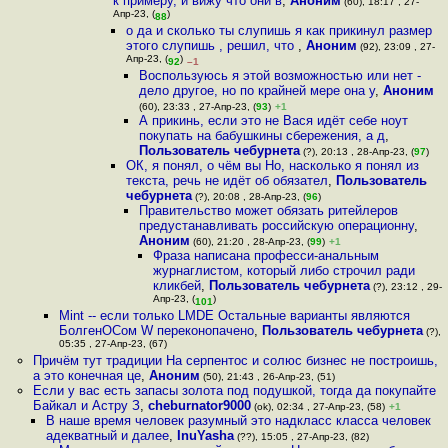
к примеру, и вижу что они в
,
Аноним
(60), 18:17 , 27-
Апр-23, (
)
88
о да и сколько ты слупишь я как прикинул размер
этого слупишь , решил, что
,
Аноним
(92), 23:09 , 27-
Апр-23, (
)
92
–1
Воспользуюсь я этой возможностью или нет -
дело другое, но по крайней мере она у
,
Аноним
(60), 23:33 , 27-Апр-23, (
93
)
+1
А прикинь, если это не Вася идёт себе ноут
покупать на бабушкины сбережения, а д
,
Пользователь чебурнета
(?), 20:13 , 28-Апр-23, (
97
)
ОК, я понял, о чём вы Но, насколько я понял из
текста, речь не идёт об обязател
,
Пользователь
чебурнета
(?), 20:08 , 28-Апр-23, (
96
)
Правительство может обязать ритейлеров
предустанавливать российскую операционну
,
Аноним
(60), 21:20 , 28-Апр-23, (
99
)
+1
Фраза написана професси-анальным
журнаглистом, который либо строчил ради
кликбей
,
Пользователь чебурнета
(?), 23:12 , 29-
Апр-23, (
)
101
Mint -- если только LMDE Остальные варианты являются
БолгенОСом W переконопачено
,
Пользователь чебурнета
(?),
05:35 , 27-Апр-23, (67)
Причём тут традиции На серпентос и солюс бизнес не построишь,
а это конечная це
,
Аноним
(50), 21:43 , 26-Апр-23, (51)
Если у вас есть запасы золота под подушкой, тогда да покупайте
Байкал и Астру З
,
cheburnator9000
(ok), 02:34 , 27-Апр-23, (58)
+1
В наше время человек разумный это надкласс класса человек
адекватный и далее
,
InuYasha
(??), 15:05 , 27-Апр-23, (82)