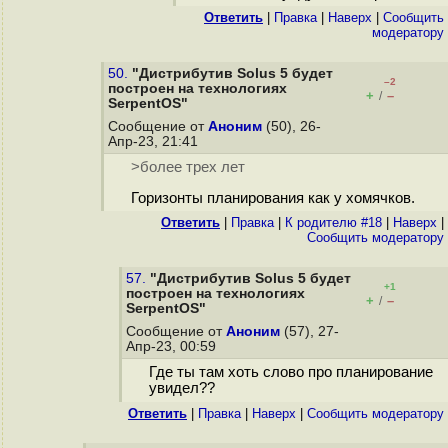
Ответить
|
Правка
|
Наверх
|
Cообщить
модератору
50.
"Дистрибутив Solus 5 будет
–2
построен на технологиях
+
–
/
SerpentOS"
Сообщение от
Аноним
(50), 26-
Апр-23, 21:41
>более трех лет
Горизонты планирования как у хомячков.
Ответить
|
Правка
|
К родителю #18
|
Наверх
|
Cообщить модератору
57.
"Дистрибутив Solus 5 будет
+1
построен на технологиях
+
–
/
SerpentOS"
Сообщение от
Аноним
(57), 27-
Апр-23, 00:59
Где ты там хоть слово про планирование
увидел??
Ответить
|
Правка
|
Наверх
|
Cообщить модератору