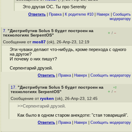
Это другая ОС. Ты про Serenity
Ответить
|
Правка
|
К родителю #10
|
Наверх
|
Cообщить
модератору
7.
"Дистрибутив Solus 5 будет построен на
+
–
/
технологиях SerpentOS"
Сообщение от
mos87
(ok), 26-Апр-23, 12:19
Эти чуваки делают что-нибудь, кроме перехода с одного
на другое?
И почему о них пишут?
Серпентарий друзей.
Ответить
|
Правка
|
Наверх
|
Cообщить модератору
17.
"Дистрибутив Solus 5 будет построен на
+2
+
–
технологиях SerpentOS"
/
Сообщение от
ryoken
(ok), 26-Апр-23, 12:45
>>Серпентарий друзей.
Как было в одном старом анекдоте: "стая товарищей".
Ответить
|
Правка
|
Наверх
|
Cообщить модератору