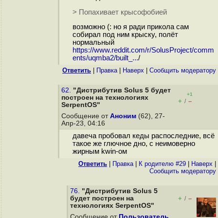
> Попахивает крысофобией
возможно (: но я ради прикола сам
собирал под ним крыску, полёт
нормальный
https://www.reddit.com/r/SolusProject/comm
ents/uqmba2/built_...
/
Ответить
|
Правка
|
Наверх
|
Cообщить модератору
62.
"Дистрибутив Solus 5 будет
+1
построен на технологиях
+
–
/
SerpentOS"
Сообщение от
Аноним
(62), 27-
Апр-23, 04:16
давеча пробовал кеды распоследние, всё
такое же глючное дно, с неимоверно
жирным kwin-ом
Ответить
|
Правка
|
К родителю #29
|
Наверх
|
Cообщить модератору
76.
"Дистрибутив Solus 5
будет построен на
+
–
/
технологиях SerpentOS"
Сообщение от
Пользователь