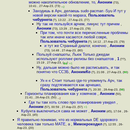
можно накопительное обновление, то
,
Аноним
(73),
10:41 , 27-Апр-23, (73)
+2
Заходишь в Арч, делаешь sudo pacman -Syu И тут у
новой версии какой-то мараха
,
Пользователь
чебурнета
(?), 13:22 , 27-Апр-23, (77)
Ну так не пользуйся арчем, линукс тут причем
,
Аноним
(73), 13:29 , 27-Апр-23, (78)
При том, что почти все перечисленные проблемы
так или иначе касаются любой совре
,
Пользователь чебурнета
(?), 14:12 , 27-Апр-23, (79)
и тут же Странный диалог, конечно
,
Аноним
(73), 14:48 , 27-Апр-23, (80)
Пользуй снапшоты, Льюк Только джедаи
используют роллинг-релизы без снапшотов
,
1
(??),
15:19 , 27-Апр-23, (
)
84
+1
Ну, дальше можно было не расписывать, и так
понятно что CCЗБ
,
АнонимКо
(?), 21:06 , 27-Апр-23, (
90
)
Ух-х-х Стоит только где-то упомянуть Арч, так
сразу подтягиваются как арчешко
,
Пользователь чебурнета
(?), 20:30 , 28-Апр-23, (
98
)
Горизонты планирования как у хомячков
,
Аноним
(50),
21:41 , 26-Апр-23, (50)
–2
Где ты там хоть слово про планирование увидел
,
Аноним
(57), 00:59 , 27-Апр-23, (57)
+1
Кубунта выключиться сама не может
,
Аноним
(45), 17:04 , 26-
Апр-23, (45)
Я правильно понимаю, что из нормальных DE здорового
человека там только MATE, а
,
Мимокрокодил
(?), 12:55 , 26-
Апр-23, (20)