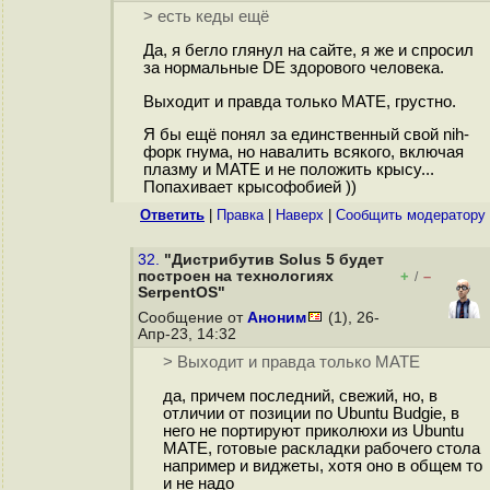
> есть кеды ещё
Да, я бегло глянул на сайте, я же и спросил
за нормальные DE здорового человека.
Выходит и правда только MATE, грустно.
Я бы ещё понял за единственный свой nih-
форк гнума, но навалить всякого, включая
плазму и MATE и не положить крысу...
Попахивает крысофобией ))
Ответить
|
Правка
|
Наверх
|
Cообщить модератору
32.
"Дистрибутив Solus 5 будет
построен на технологиях
+
–
/
SerpentOS"
Сообщение от
Аноним
(1), 26-
Апр-23, 14:32
> Выходит и правда только MATE
да, причем последний, свежий, но, в
отличии от позиции по Ubuntu Budgie, в
него не портируют приколюхи из Ubuntu
MATE, готовые раскладки рабочего стола
например и виджеты, хотя оно в общем то
и не надо