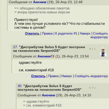
Сообщение от
Аноним
(19), 26-Апр-23, 12:48
>> обещано обновление пакетов
> вчера прилетели новые версии
Приветствую!
А чем оно лучше условного nix? Что по стабильности
системы в целом?
Ответить
|
Правка
|
К родителю #1
|
Наверх
|
Cообщить
модератору
27.
"Дистрибутив Solus 5 будет построен
+
–
/
на технологиях SerpentOS"
Сообщение от
Аноним
(1), 26-Апр-23, 13:54
здравствуйте
см. комментарий #18
Ответить
|
Правка
|
Наверх
|
Cообщить модератору
30.
"Дистрибутив Solus 5 будет
+
–
/
построен на технологиях SerpentOS"
Сообщение от
Аноним
(19), 26-Апр-23, 14:15
> здравствуйте
> см. комментарий #18