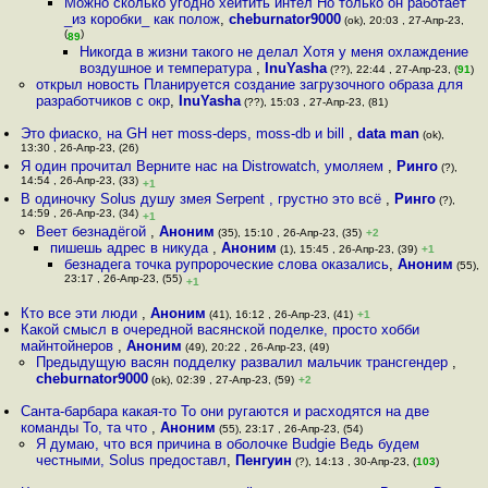
Можно сколько угодно хейтить интел Но только он работает
_из коробки_ как полож
,
cheburnator9000
(ok), 20:03 , 27-Апр-23,
(
)
89
Никогда в жизни такого не делал Хотя у меня охлаждение
воздушное и температура
,
InuYasha
(??), 22:44 , 27-Апр-23, (
91
)
открыл новость Планируется создание загрузочного образа для
разработчиков с окр
,
InuYasha
(??), 15:03 , 27-Апр-23, (81)
Это фиаско, на GH нет moss-deps, moss-db и bill
,
data man
(ok),
13:30 , 26-Апр-23, (26)
Я один прочитал Верните нас на Distrowatch, умоляем
,
Ринго
(?),
14:54 , 26-Апр-23, (33)
+1
В одиночку Solus душу змея Serpent , грустно это всё
,
Ринго
(?),
14:59 , 26-Апр-23, (34)
+1
Веет безнадёгой
,
Аноним
(35), 15:10 , 26-Апр-23, (35)
+2
пишешь адрес в никуда
,
Аноним
(1), 15:45 , 26-Апр-23, (39)
+1
безнадега точка рупророческие слова оказались
,
Аноним
(55),
23:17 , 26-Апр-23, (55)
+1
Кто все эти люди
,
Аноним
(41), 16:12 , 26-Апр-23, (41)
+1
Какой смысл в очередной васянской поделке, просто хобби
майнтойнеров
,
Аноним
(49), 20:22 , 26-Апр-23, (49)
Предыдущую васян подделку развалил мальчик трансгендер
,
cheburnator9000
(ok), 02:39 , 27-Апр-23, (59)
+2
Санта-барбара какая-то То они ругаются и расходятся на две
команды То, та что
,
Аноним
(55), 23:17 , 26-Апр-23, (54)
Я думаю, что вся причина в оболочке Budgie Ведь будем
честными, Solus предоставл
,
Пенгуин
(?), 14:13 , 30-Апр-23, (
103
)