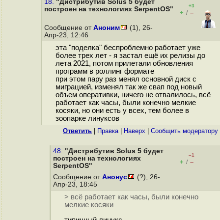
18.
"Дистрибутив Solus 5 будет
+3
построен на технологиях SerpentOS"
+
–
/
Сообщение от
Аноним
(1), 26-
Апр-23, 12:46
эта "поделка" беспроблемно работает уже
более трех лет - я застал ещё их релизы до
лета 2021, потом прилетали обновления
программ в роллинг формате
при этом пару раз менял основной диск с
миграцией, изменял так же свап под новый
объем оперативки, ничего не отвалилось, всё
работает как часы, были конечно мелкие
косяки, но они есть у всех, тем более в
зоопарке линуксов
Ответить
|
Правка
|
Наверх
|
Cообщить модератору
48.
"Дистрибутив Solus 5 будет
–1
построен на технологиях
+
–
/
SerpentOS"
Сообщение от
Анонус
(?), 26-
Апр-23, 18:45
> всё работает как часы, были конечно
мелкие косяки