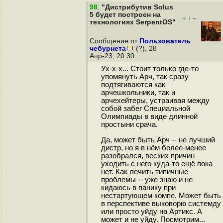
98
.
"Дистрибутив Solus
5 будет построен на
+
–
/
технологиях SerpentOS"
Сообщение от
Пользователь
чебурнета
(?), 28-
Апр-23, 20:30
Ух-х-х... Стоит только где-то
упомянуть Арч, так сразу
подтягиваются как
арчешкольники, так и
арчехейтеры, устраивая между
собой забег Специальной
Олимпиады в виде длинной
простыни срача.
Да, может быть Арч -- не лучший
дистр, но я в нём более-менее
разобрался, веских причин
уходить с него куда-то ещё пока
нет. Как лечить типичные
проблемы -- уже знаю и не
кидаюсь в панику при
нестартующем компе. Может быть
в перспективе выковорю системду
или просто уйду на Артикс. А
может и не уйду. Посмотрим...