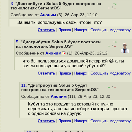
3.
"Дистрибутив Solus 5 будет построен на
+3
+
–
технологиях SerpentOS"
/
Сообщение от
Аноним
(3), 26-Апр-23, 12:10
Зачем ты используешь сабж, чтобы что?
Ответить
|
Правка
|
Наверх
|
Cообщить модератору
5.
"Дистрибутив Solus 5 будет построен
+3
+
–
на технологиях SerpentOS"
/
Сообщение от
Аноним
(1), 26-Апр-23, 12:12
что бы пользоваться домашней пекарней 😂 а ты
зачем пользуешься условной кубунтой?
Ответить
|
Правка
|
Наверх
|
Cообщить модератору
11.
"Дистрибутив Solus 5 будет
+
–
/
построен на технологиях SerpentOS"
Сообщение от
Аноним
(11), 26-Апр-23, 12:30
Кубунта это продукт за который не нужно
переживать, а не васяносборка которая прыгает
с одной основы на другую.
Ответить
|
Правка
|
Наверх
|
Cообщить модератору