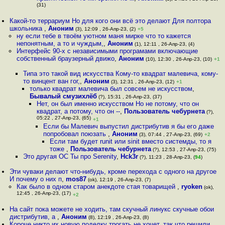
(31)
Какой-то террариум Но для кого они всё это делают Для полтора
школьника
,
Аноним
(3), 12:09 , 26-Апр-23, (2)
+5
ну если тебе в твоём уютном маня мирке что то кажется
непонятным, а то и чуждым,
,
Аноним
(1), 12:11 , 26-Апр-23, (4)
Интерфейс 90-х с независимыми програмами включающие
собственный браузерный движо
,
Аноним
(10), 12:30 , 26-Апр-23, (10)
+1
Типа это такой вид искусства Кому-то квадрат малевича, кому-
то винцент ван гог,
,
Аноним
(3), 12:31 , 26-Апр-23, (12)
+1
только квадрат малевича был совсем не искусством
,
Бывалый смузихлёб
(?), 15:31 , 26-Апр-23, (37)
Нет, он был именно искусством Но не потому, что он
квадрат, а потому, что он --
,
Пользователь чебурнета
(?),
05:22 , 27-Апр-23, (65)
+1
Если бы Малевич выпустил дистрибутив я бы его даже
попробовал поюзать
,
Аноним
(3), 07:44 , 27-Апр-23, (69)
+2
Если там будет runit или sinit вместо системды, то я
тоже
,
Пользователь чебурнета
(?), 12:53 , 27-Апр-23, (75)
Это другая ОС Ты про Serenity
,
Hck3r
(?), 11:23 , 28-Апр-23, (
94
)
Эти чуваки делают что-нибудь, кроме перехода с одного на другое
И почему о них п
,
mos87
(ok), 12:19 , 26-Апр-23, (7)
Как было в одном старом анекдоте стая товарищей
,
ryoken
(ok),
12:45 , 26-Апр-23, (17)
+2
На сайт пока можете не ходить, там скучный линукс скучные обои
дистрибутив, а
,
Аноним
(8), 12:19 , 26-Апр-23, (8)
Короче никто их новую поделку трогать не хочет, так что решили