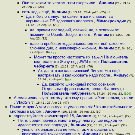
Они за каким то чертом гном вкорячили
,
Аноним
(24), 13:09 ,
26-Апр-23, (24)
есть кеды ещё
,
Аноним
(1), 13:14 , 26-Апр-23, (25)
+1
Да, я бегло глянул на сайте, я же и спросил за
нормальные DE здорового человека
,
Мимокрокодил
(?),
14:12 , 26-Апр-23, (29)
да, причем последний, свежий, но, в отличии от
позиции по Ubuntu Budgie, в него
,
Аноним
(1), 14:32 , 26-
Апр-23, (32)
давеча пробовал кеды распоследние, всё такое же
глючное дно, с неимоверно жирным
,
Аноним
(62), 04:16 ,
27-Апр-23, (62)
+1
Может ты просто настроить их забыл Не любитель
кед, если что Живу под JWM с окр
,
Пользователь
чебурнета
(?), 12:58 , 27-Апр-23, (76)
Ах да, это же классический Линукс Его ещё
настраивать и калибровать надо после
,
Анимус
(?),
14:14 , 28-Апр-23, (
)
95
Да, какой-то шизоидный поток сознания
Отдельные фразы смысл, вроде бы, несут, н
,
Пользователь чебурнета
(?), 17:24 , 29-Апр-23, (
100
)
А если использует потому, что ему нравится Уже нельзя, что ли
,
VladSh
(?), 18:41 , 26-Апр-23, (47)
Приветствую А чем оно лучше условного nix Что по стабильности
системы в целом
,
Аноним
(19), 12:48 , 26-Апр-23, (19)
здравствуйтесм комментарий 18
,
Аноним
(1), 13:54 , 26-Апр-23, (27)
Не, я, среди прочего, имел в виду, чем лучше подход их
чудовенегретного подхода
,
Аноним
(19), 14:15 , 26-Апр-23, (30)
увы, с nix знакомства не имел, так что сравнить с
практической точки зрения не м
,
Аноним
(1), 14:26 , 26-Апр-23,