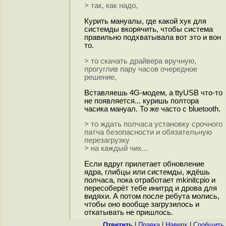
> так, как надо,
Курить мануалы, где какой хук для
системды вкорячить, чтобы система
правильно подхватывала вот это и вон
то.
> то скачать драйвера вручную,
прогуглив пару часов очередное
решение,
Вставляешь 4G-модем, а ttyUSB что-то
не появляется... куришь полтора
часика мануал. То же часто с bluetooth.
> то ждать полчаса установку срочного
патча безопасности и обязательную
перезагрузку
> на каждый чих...
Если вдруг прилетает обновление
ядра, глибцы или системды, ждёшь
полчаса, пока отработает mkinitcpio и
пересоберёт тебе инитрд и дрова для
видяхи. А потом после ребута молись,
чтобы оно вообще загрузилось и
откатывать не пришлось.
Ответить
|
Правка
|
Наверх
|
Cообщить