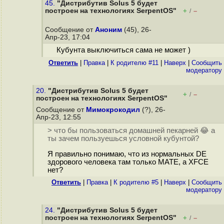
45.
"Дистрибутив Solus 5 будет
построен на технологиях SerpentOS"
+
–
/
Сообщение от
Аноним
(45), 26-
Апр-23, 17:04
Кубунта выключиться сама не может )
Ответить
|
Правка
|
К родителю #11
|
Наверх
|
Cообщить
модератору
20.
"Дистрибутив Solus 5 будет
+
–
/
построен на технологиях SerpentOS"
Сообщение от
Мимокрокодил
(?), 26-
Апр-23, 12:55
> что бы пользоваться домашней пекарней 😂 а
ты зачем пользуешься условной кубунтой?
Я правильно понимаю, что из нормальных DE
здорового человека там только MATE, а XFCE
нет?
Ответить
|
Правка
|
К родителю #5
|
Наверх
|
Cообщить
модератору
24.
"Дистрибутив Solus 5 будет
построен на технологиях SerpentOS"
+
–
/