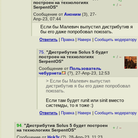
+2
построен на технологиях
+
–
/
SerpentOS"
Сообщение от
Аноним
(3), 27-
Апр-23, 07:44
Если бы Малевич выпустил дистрибутив я
бы его даже попробовал поюзать.
Ответить
|
Правка
|
Наверх
|
Cообщить модератору
75.
"Дистрибутив Solus 5 будет
построен на технологиях
+
–
/
SerpentOS"
Сообщение от
Пользователь
чебурнета
(?), 27-Апр-23, 12:53
> Если бы Малевич выпустил
дистрибутив я бы его даже попробовал
поюзать.
Если там будет runit или sinit вместо
системды, то я тоже :)
Ответить
|
Правка
|
Наверх
|
Cообщить модератору
94
.
"Дистрибутив Solus 5 будет построен
+
–
/
на технологиях SerpentOS"
Сообщение от
Hck3r
(?), 28-Апр-23, 11:23