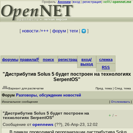
Профиль:
Аноним
(
вход
|
регистрация
)
неRU
opennet.me
[
новости
/
+++
|
форум
|
теги
|
]
форумы
правила/FAQ
поиск
регистрация
вход/
слежка
выход
RSS
"Дистрибутив Solus 5 будет построен на технологиях
SerpentOS"
Вариант для распечатки
Пред. тема
|
След. тема
Форум
Разговоры, обсуждение новостей
Изначальное сообщение
[
Отслеживать
]
"Дистрибутив Solus 5 будет построен на
+
–
/
технологиях SerpentOS"
Сообщение от
opennews
(??), 26-Апр-23, 12:02
В рамках проводимой реорганизации дистрибутива Solus,