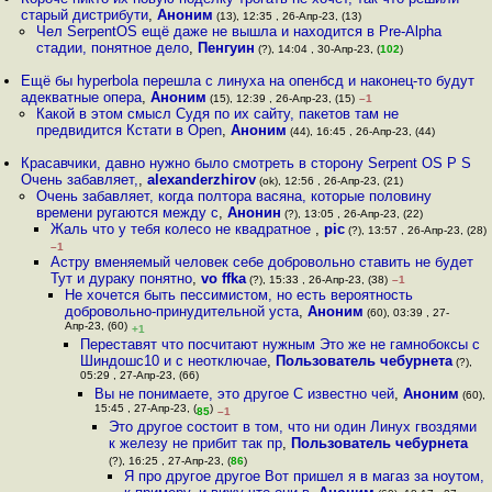
старый дистрибути
,
Аноним
(13), 12:35 , 26-Апр-23, (13)
Чел SerpentOS ещё даже не вышла и находится в Pre-Alpha
стадии, понятное дело
,
Пенгуин
(?), 14:04 , 30-Апр-23, (
102
)
Ещё бы hyperbola перешла с линуха на опенбсд и наконец-то будут
адекватные опера
,
Аноним
(15), 12:39 , 26-Апр-23, (15)
–1
Какой в этом смысл Судя по их сайту, пакетов там не
предвидится Кстати в Open
,
Аноним
(44), 16:45 , 26-Апр-23, (44)
Красавчики, давно нужно было смотреть в сторону Serpent OS P S
Очень забавляет,
,
alexanderzhirov
(ok), 12:56 , 26-Апр-23, (21)
Очень забавляет, когда полтора васяна, которые половину
времени ругаются между с
,
Анонин
(?), 13:05 , 26-Апр-23, (22)
Жаль что у тебя колесо не квадратное
,
pic
(?), 13:57 , 26-Апр-23, (28)
–1
Астру вменяемый человек себе добровольно ставить не будет
Тут и дураку понятно
,
vo ffka
(?), 15:33 , 26-Апр-23, (38)
–1
Не хочется быть пессимистом, но есть вероятность
добровольно-принудительной уста
,
Аноним
(60), 03:39 , 27-
Апр-23, (60)
+1
Переставят что посчитают нужным Это же не гамнобоксы с
Шиндошс10 и с неотключае
,
Пользователь чебурнета
(?),
05:29 , 27-Апр-23, (66)
Вы не понимаете, это другое С известно чей
,
Аноним
(60),
15:45 , 27-Апр-23, (
)
85
–1
Это другое состоит в том, что ни один Линух гвоздями
к железу не прибит так пр
,
Пользователь чебурнета
(?), 16:25 , 27-Апр-23, (
86
)
Я про другое другое Вот пришел я в магаз за ноутом,