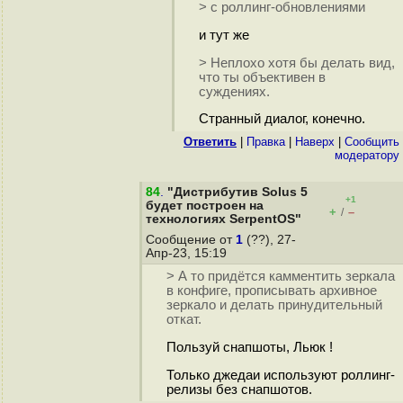
> с роллинг-обновлениями
и тут же
> Неплохо хотя бы делать вид,
что ты объективен в
суждениях.
Странный диалог, конечно.
Ответить
|
Правка
|
Наверх
|
Cообщить
модератору
84
.
"Дистрибутив Solus 5
+1
будет построен на
+
–
/
технологиях SerpentOS"
Сообщение от
1
(??), 27-
Апр-23, 15:19
> А то придётся камментить зеркала
в конфиге, прописывать архивное
зеркало и делать принудительный
откат.
Пользуй снапшоты, Льюк !
Только джедаи используют роллинг-
релизы без снапшотов.