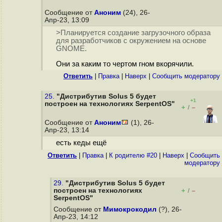
Сообщение от
Аноним
(24), 26-
Апр-23, 13:09
>Планируется создание загрузочного образа
для разработчиков с окружением на основе
GNOME.
Они за каким то чертом гном вкорячили.
Ответить
|
Правка
|
Наверх
|
Cообщить модератору
25.
"Дистрибутив Solus 5 будет
+1
построен на технологиях SerpentOS"
+
–
/
Сообщение от
Аноним
(1), 26-
Апр-23, 13:14
есть кеды ещё
Ответить
|
Правка
|
К родителю #20
|
Наверх
|
Cообщить
модератору
29.
"Дистрибутив Solus 5 будет
построен на технологиях
+
–
/
SerpentOS"
Сообщение от
Мимокрокодил
(?), 26-
Апр-23, 14:12