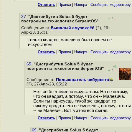
Ответить
|
Правка
|
Наверх
|
Cообщить модератору
37.
"Дистрибутив Solus 5 будет
+
–
/
построен на технологиях SerpentOS"
Сообщение от
Бывалый смузихлёб
(?), 26-
Апр-23, 15:31
только квадрат малевича был совсем не
искусством
Ответить
|
Правка
|
Наверх
|
Cообщить модератору
65.
"Дистрибутив Solus 5 будет
+1
построен на технологиях SerpentOS"
+
–
/
Сообщение от
Пользователь чебурнета
(?), 27-Апр-23, 05:22
Нет, он был именно искусством. Но не потому,
что он квадрат, а потому, что он -- Малевича.
Если ты нарисуешь такой же квадрат, то
никому продать его не сможешь, потому, что ты
-- не Малевич. Вот в этом вся фигня.
Ответить
|
Правка
|
Наверх
|
Cообщить модератору
69.
"Дистрибутив Solus 5 будет