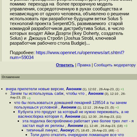
помимо перехода на более прозрачную модель
управления, сосредоточенную в руках сообщества и
независящую от одного человека, объявлено о решении
использовать при разработке будущем ветки Solus 5
технологий проекта SerpentOS, развиваемого старой
командой разработчиков дистрибутива Solus, в число
которых входят Айки Доэрти (Ikey Doherty, создатель
Solus) и Джошуа Стробл (Joshua Strobl, ключевой
разработчик рабочего стола Budgie)...
Подробнее:
https://www.opennet.ru/opennews/art.shtml?
num=59034
Ответить
|
Правка
|
Cообщить модератору
Оглавление
вчера прилетели новые версии
,
Аноним
(1), 12:02 , 26-Апр-23, (1)
+1
Зачем ты используешь сабж, чтобы что
,
Аноним
(3), 12:10 , 26-
Апр-23, (3)
+3
что бы пользоваться домашней пекарней 128514 а ты зачем
пользуешься условной
,
Аноним
(1), 12:12 , 26-Апр-23, (5)
+3
Кубунта это продукт за который не нужно переживать, а не
васяносборка которая п
,
Аноним
(11), 12:30 , 26-Апр-23, (11)
эта поделка беспроблемно работает уже более трех лет - я
застал ещё их релизы
,
Аноним
(1), 12:46 , 26-Апр-23, (18)
+3
типичный линукс
,
Анонус
(?), 18:45 , 26-Апр-23, (48)
–1
Толи дело откатить очередное ломающее все что