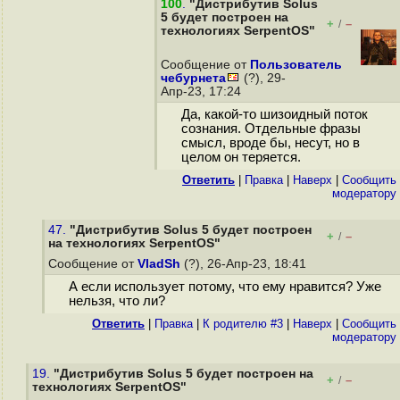
100
.
"Дистрибутив Solus
5 будет построен на
+
–
/
технологиях SerpentOS"
Сообщение от
Пользователь
чебурнета
(?), 29-
Апр-23, 17:24
Да, какой-то шизоидный поток
сознания. Отдельные фразы
смысл, вроде бы, несут, но в
целом он теряется.
Ответить
|
Правка
|
Наверх
|
Cообщить
модератору
47.
"Дистрибутив Solus 5 будет построен
+
–
/
на технологиях SerpentOS"
Сообщение от
VladSh
(?), 26-Апр-23, 18:41
А если использует потому, что ему нравится? Уже
нельзя, что ли?
Ответить
|
Правка
|
К родителю #3
|
Наверх
|
Cообщить
модератору
19.
"Дистрибутив Solus 5 будет построен на
+
–
/
технологиях SerpentOS"