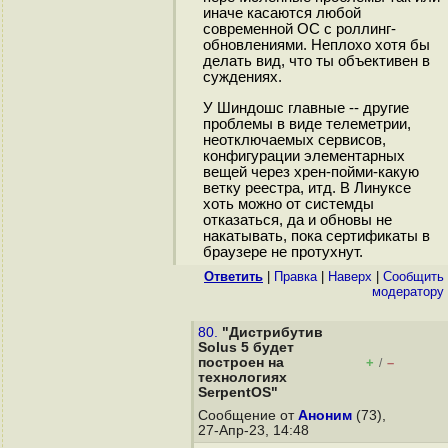
иначе касаются любой
современной ОС с роллинг-
обновлениями. Неплохо хотя бы
делать вид, что ты объективен в
суждениях.
У Шиндошс главные -- другие
проблемы в виде телеметрии,
неотключаемых сервисов,
конфигурации элементарных
вещей через хрен-пойми-какую
ветку реестра, итд. В Линуксе
хоть можно от системды
отказаться, да и обновы не
накатывать, пока сертификаты в
браузере не протухнут.
Ответить
|
Правка
|
Наверх
|
Cообщить
модератору
80.
"Дистрибутив
Solus 5 будет
построен на
+
–
/
технологиях
SerpentOS"
Сообщение от
Аноним
(73),
27-Апр-23, 14:48