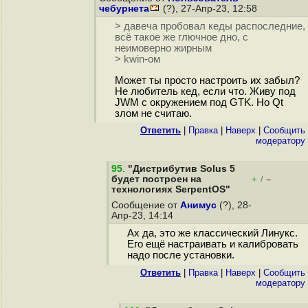
чебурнета
(?), 27-Апр-23, 12:58
> давеча пробовал кеды распоследние,
всё такое же глючное дно, с
неимоверно жирным
> kwin-ом
Может ты просто настроить их забыл?
Не любитель кед, если что. Живу под
JWM с окружением под GTK. Но Qt
злом не считаю.
Ответить
|
Правка
|
Наверх
|
Cообщить
модератору
95
.
"Дистрибутив Solus 5
будет построен на
+
–
/
технологиях SerpentOS"
Сообщение от
Анимус
(?), 28-
Апр-23, 14:14
Ах да, это же классический Линукс.
Его ещё настраивать и калибровать
надо после установки.
Ответить
|
Правка
|
Наверх
|
Cообщить
модератору