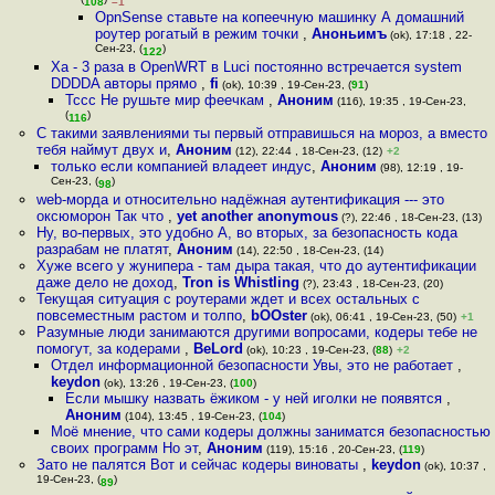
(
)
108
–1
OpnSense ставьте на копеечную машинку А домашний
роутер рогатый в режим точки
,
Аноньимъ
(ok), 17:18 , 22-
Сен-23, (
)
122
Ха - 3 раза в OpenWRT в Luci постоянно встречается system
DDDDA авторы прямо
,
fi
(ok), 10:39 , 19-Сен-23, (
91
)
Тссс Не рушьте мир феечкам
,
Аноним
(116), 19:35 , 19-Сен-23,
(
)
116
С такими заявлениями ты первый отправишься на мороз, а вместо
тебя наймут двух и
,
Аноним
(12), 22:44 , 18-Сен-23, (12)
+2
только если компанией владеет индус
,
Аноним
(98), 12:19 , 19-
Сен-23, (
)
98
web-морда и относительно надёжная аутентификация --- это
оксюморон Так что
,
yet another anonymous
(?), 22:46 , 18-Сен-23, (13)
Ну, во-первых, это удобно А, во вторых, за безопасность кода
разрабам не платят
,
Аноним
(14), 22:50 , 18-Сен-23, (14)
Хуже всего у жунипера - там дыра такая, что до аутентификации
даже дело не доход
,
Tron is Whistling
(?), 23:43 , 18-Сен-23, (20)
Текущая ситуация с роутерами ждет и всех остальных с
повсеместным растом и толпо
,
bOOster
(ok), 06:41 , 19-Сен-23, (50)
+1
Разумные люди занимаются другими вопросами, кодеры тебе не
помогут, за кодерами
,
BeLord
(ok), 10:23 , 19-Сен-23, (
88
)
+2
Отдел информационной безопасности Увы, это не работает
,
keydon
(ok), 13:26 , 19-Сен-23, (
100
)
Если мышку назвать ёжиком - у ней иголки не появятся
,
Аноним
(104), 13:45 , 19-Сен-23, (
104
)
Моё мнение, что сами кодеры должны заниматся безопасностью
своих программ Но эт
,
Аноним
(119), 15:16 , 20-Сен-23, (
119
)
Зато не палятся Вот и сейчас кодеры виноваты
,
keydon
(ok), 10:37 ,
19-Сен-23, (
)
89