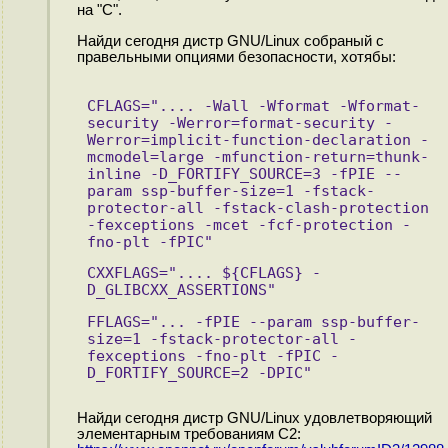
на "C".
Найди сегодня дистр GNU/Linux собраный с
правельными опциями безопасности, хотябы:
CFLAGS=".... -Wall -Wformat -Wformat-
security -Werror=format-security -
Werror=implicit-function-declaration -
mcmodel=large -mfunction-return=thunk-
inline -D_FORTIFY_SOURCE=3 -fPIE --
param ssp-buffer-size=1 -fstack-
protector-all -fstack-clash-protection 
-fexceptions -mcet -fcf-protection -
fno-plt -fPIC"
CXXFLAGS=".... ${CFLAGS} -
D_GLIBCXX_ASSERTIONS"
FFLAGS="... -fPIE --param ssp-buffer-
size=1 -fstack-protector-all -
fexceptions -fno-plt -fPIC -
D_FORTIFY_SOURCE=2 -DPIC"
Найди сегодня дистр GNU/Linux удовлетворяющий
элементарным требованиям С2: