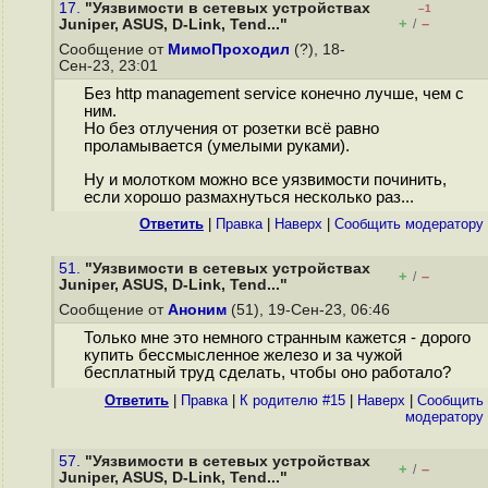
17.
"Уязвимости в сетевых устройствах
–1
+
–
Juniper, ASUS, D-Link, Tend..."
/
Сообщение от
МимоПроходил
(?), 18-
Сен-23, 23:01
Без http management service конечно лучше, чем с
ним.
Но без отлучения от розетки всё равно
проламывается (умелыми руками).
Ну и молотком можно все уязвимости починить,
если хорошо размахнуться несколько раз...
Ответить
|
Правка
|
Наверх
|
Cообщить модератору
51.
"Уязвимости в сетевых устройствах
+
–
/
Juniper, ASUS, D-Link, Tend..."
Сообщение от
Аноним
(51), 19-Сен-23, 06:46
Только мне это немного странным кажется - дорого
купить бессмысленное железо и за чужой
бесплатный труд сделать, чтобы оно работало?
Ответить
|
Правка
|
К родителю #15
|
Наверх
|
Cообщить
модератору
57.
"Уязвимости в сетевых устройствах
+
–
/
Juniper, ASUS, D-Link, Tend..."