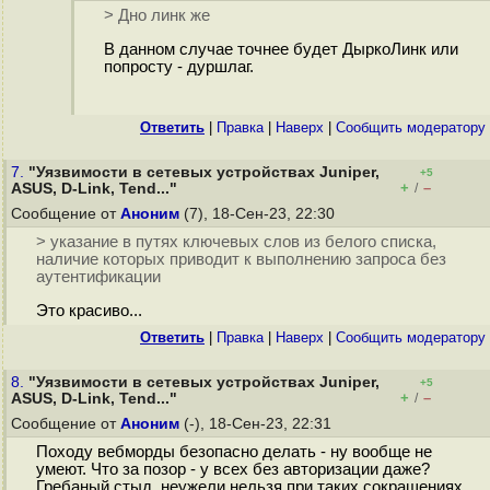
> Дно линк же
В данном случае точнее будет ДыркоЛинк или
попросту - дуршлаг.
Ответить
|
Правка
|
Наверх
|
Cообщить модератору
7.
"Уязвимости в сетевых устройствах Juniper,
+5
+
–
ASUS, D-Link, Tend..."
/
Сообщение от
Аноним
(7), 18-Сен-23, 22:30
> указание в путях ключевых слов из белого списка,
наличие которых приводит к выполнению запроса без
аутентификации
Это красиво...
Ответить
|
Правка
|
Наверх
|
Cообщить модератору
8.
"Уязвимости в сетевых устройствах Juniper,
+5
+
–
ASUS, D-Link, Tend..."
/
Сообщение от
Аноним
(-), 18-Сен-23, 22:31
Походу вебморды безопасно делать - ну вообще не
умеют. Что за позор - у всех без авторизации даже?
Гребаный стыд, неужели нельзя при таких сокращениях