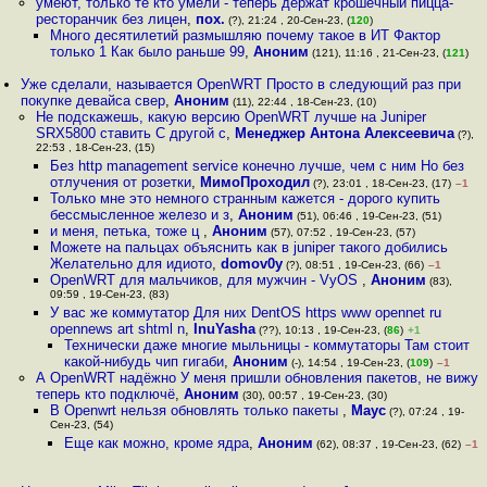
умеют, только те кто умели - теперь держат крошечный пицца-
ресторанчик без лицен
,
пох.
(?), 21:24 , 20-Сен-23, (
120
)
Много десятилетий размышляю почему такое в ИТ Фактор
только 1 Как было раньше 99
,
Аноним
(121), 11:16 , 21-Сен-23, (
121
)
Уже сделали, называется OpenWRT Просто в следующий раз при
покупке девайса свер
,
Аноним
(11), 22:44 , 18-Сен-23, (10)
Не подскажешь, какую версию OpenWRT лучше на Juniper
SRX5800 ставить С другой с
,
Менеджер Антона Алексеевича
(?),
22:53 , 18-Сен-23, (15)
Без http management service конечно лучше, чем с ним Но без
отлучения от розетки
,
МимоПроходил
(?), 23:01 , 18-Сен-23, (17)
–1
Только мне это немного странным кажется - дорого купить
бессмысленное железо и з
,
Аноним
(51), 06:46 , 19-Сен-23, (51)
и меня, петька, тоже ц
,
Аноним
(57), 07:52 , 19-Сен-23, (57)
Можете на пальцах объяснить как в juniper такого добились
Желательно для идиото
,
domov0y
(?), 08:51 , 19-Сен-23, (66)
–1
OpenWRT для мальчиков, для мужчин - VyOS
,
Аноним
(83),
09:59 , 19-Сен-23, (83)
У вас же коммутатор Для них DentOS https www opennet ru
opennews art shtml n
,
InuYasha
(??), 10:13 , 19-Сен-23, (
86
)
+1
Технически даже многие мыльницы - коммутаторы Там стоит
какой-нибудь чип гигаби
,
Аноним
(-), 14:54 , 19-Сен-23, (
109
)
–1
А OpenWRT надёжно У меня пришли обновления пакетов, не вижу
теперь кто подключё
,
Аноним
(30), 00:57 , 19-Сен-23, (30)
В Openwrt нельзя обновлять только пакеты
,
Маус
(?), 07:24 , 19-
Сен-23, (54)
Еще как можно, кроме ядра
,
Аноним
(62), 08:37 , 19-Сен-23, (62)
–1