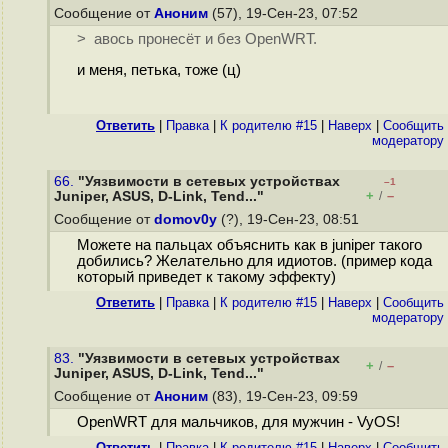
Сообщение от
Аноним
(57), 19-Сен-23, 07:52
> авось пронесёт и без OpenWRT.
и меня, петька, тоже (ц)
Ответить
|
Правка
|
К родителю #15
|
Наверх
|
Cообщить
модератору
66.
"Уязвимости в сетевых устройствах
–1
+
–
Juniper, ASUS, D-Link, Tend..."
/
Сообщение от
domov0y
(?), 19-Сен-23, 08:51
Можете на пальцах объяснить как в juniper такого
добились? Желательно для идиотов. (пример кода
который приведет к такому эффекту)
Ответить
|
Правка
|
К родителю #15
|
Наверх
|
Cообщить
модератору
83.
"Уязвимости в сетевых устройствах
+
–
/
Juniper, ASUS, D-Link, Tend..."
Сообщение от
Аноним
(83), 19-Сен-23, 09:59
OpenWRT для мальчиков, для мужчин - VyOS!
Ответить
|
Правка
|
К родителю #15
|
Наверх
|
Cообщить