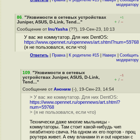
модератору
86
.
"Уязвимости в сетевых устройствах
+1
+
–
Juniper, ASUS, D-Link, Tend..."
/
Сообщение от
InuYasha
(??), 19-Сен-23, 10:13
У вас же коммутатор. Для них DentOS:
https://www.opennet.ru/opennews/art.shtml?num=59768
(я не пользовался, если что)
Ответить
|
Правка
|
К родителю #15
|
Наверх
|
Cообщить
модератору
109
.
"Уязвимости в сетевых
–1
устройствах Juniper, ASUS, D-Link,
+
–
/
Tend..."
Сообщение от
Аноним
(-), 19-Сен-23, 14:54
> У вас же коммутатор. Для них DentOS:
https://www.opennet.ru/opennews/art.shtml?
num=59768
> (я не пользовался, если что)
Технически даже многие мыльницы -
коммутаторы. Там стоит какой-нибудь чип
гигабитного свича. На одном их его портов - проц
роутера живет. А ему вланами in и out нарезан с