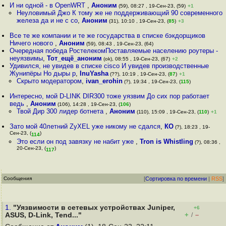
И ни одной - в OpenWRT
,
Аноним
(59), 08:27 , 19-Сен-23, (59)
+1
Неуловимый Джо К тому же не поддерживающий 90 современного
железа да и не с со
,
Аноним
(31), 10:10 , 19-Сен-23, (
85
)
+3
Все те же компании и те же государства в списке бэкдорщиков
Ничего нового
,
Аноним
(59), 08:43 , 19-Сен-23, (64)
Очередная победа РостелекомПоставляемые населению роутеры -
неуязвимы
,
Тот_ещё_аноним
(ok), 08:55 , 19-Сен-23, (67)
+2
Удивился, не увидев в списке cisco И увидев производственные
Жунипёры Но дыры р
,
InuYasha
(??), 10:19 , 19-Сен-23, (
87
)
+1
Скрыто модератором
,
ivan_erohin
(?), 19:34 , 19-Сен-23, (
115
)
Интересно, мой D-LINK DIR300 тоже уязвим До сих пор работает
ведь
,
Аноним
(106), 14:28 , 19-Сен-23, (
106
)
Твой Дир 300 лидер ботнета
,
Аноним
(110), 15:09 , 19-Сен-23, (
110
)
+1
Зато мой 40летний ZyXEL уже никому не сдался
,
КО
(?), 18:23 , 19-
Сен-23, (
)
114
Это если он под завязку не набит уже
,
Tron is Whistling
(?), 08:36 ,
20-Сен-23, (
)
117
Сообщения
[
Сортировка по времени
|
RSS
]
1.
"Уязвимости в сетевых устройствах Juniper,
+6
+
–
ASUS, D-Link, Tend..."
/