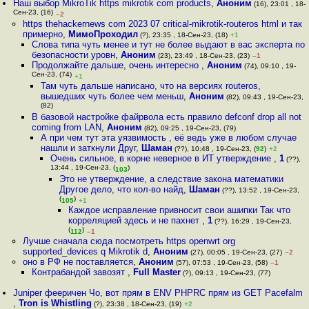
Наш выбор MikroTik https mikrotik com products
,
Аноним
(16), 23:01 , 18-
Сен-23, (16)
–2
https thehackernews com 2023 07 critical-mikrotik-routeros html и так
примерно
,
МимоПроходил
(?), 23:35 , 18-Сен-23, (18)
+1
Слова типа чуть менее и тут не более выдают в вас эксперта по
безопасности уровн
,
Аноним
(23), 23:49 , 18-Сен-23, (23)
–1
Продолжайте дальше, очень интересно
,
Аноним
(74), 09:10 , 19-
Сен-23, (74)
+1
Там чуть дальше написано, что на версиях routeros,
вышедших чуть более чем меньш
,
Аноним
(82), 09:43 , 19-Сен-23,
(82)
В базовой настройке файрвола есть правило defconf drop all not
coming from LAN
,
Аноним
(82), 09:25 , 19-Сен-23, (79)
А при чем тут эта уязвимость , её ведь уже в любом случае
нашли и заткнули Друг
,
Шаман
(??), 10:48 , 19-Сен-23, (
92
)
+2
Очень сильное, в корне неверное в ИТ утверждение
,
1
(??),
13:44 , 19-Сен-23, (
)
103
Это не утверждение, а следствие закона математики
Другое дело, что кол-во найд
,
Шаман
(??), 13:52 , 19-Сен-23,
(
)
105
+1
Каждое исправление привносит свои ашипки Так что
корреляцией здесь и не пахнет
,
1
(??), 16:29 , 19-Сен-23,
(
)
112
–1
Лучше сначала сюда посмотреть https openwrt org
supported_devices q Mikrotik d
,
Аноним
(27), 00:05 , 19-Сен-23, (27)
–2
оно в РФ не поставляется
,
Аноним
(57), 07:53 , 19-Сен-23, (58)
–1
Контрабандой завозят
,
Full Master
(?), 09:13 , 19-Сен-23, (77)
Juniper фееричен Чо, вот прям в ENV PHPRC прям из GET Pacefalm
,
Tron is Whistling
(?), 23:38 , 18-Сен-23, (19)
+2