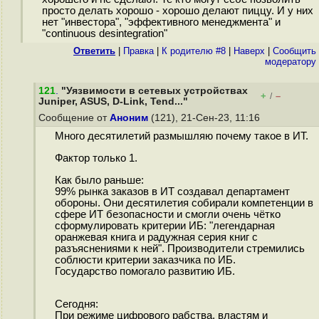
просто делать хорошо - хорошо делают пиццу. И у них
нет "инвестора", "эффективного менеджмента" и
"continuous desintegration"
Ответить
|
Правка
|
К родителю #8
|
Наверх
|
Cообщить
модератору
121
.
"Уязвимости в сетевых устройствах
+
–
/
Juniper, ASUS, D-Link, Tend..."
Сообщение от
Аноним
(121), 21-Сен-23, 11:16
Много десятилетий размышляю почему такое в ИТ.
Фактор только 1.
Как было раньше:
99% рынка заказов в ИТ создавал департамент
обороны. Они десятилетия собирали компетенции в
сфере ИТ безопасности и смогли очень чётко
сформулировать критерии ИБ: "легендарная
оранжевая книга и радужная серия книг с
разъяснениями к ней". Производители стремились
соблюсти критерии заказчика по ИБ.
Государство помогало развитию ИБ.
Сегодня:
При режиме цифрового рабства, властям и