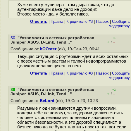
Хуже всего у жунипера - там дыра такая, что до
аутентификации даже дело не доходит.
Второе место - да, у белолистиков.
Ответить
|
Правка
|
К родителю #8
|
Наверх
|
Cообщить
модератору
50.
"Уязвимости в сетевых устройствах
+1
+
–
Juniper, ASUS, D-Link, Tend..."
/
Сообщение от
bOOster
(ok), 19-Сен-23, 06:41
Текущая ситуация с роутерами ждет и всех остальных
с повсеместным растом и толпой недопрограммистов
целиком полагающихся на него.
Ответить
|
Правка
|
К родителю #8
|
Наверх
|
Cообщить
модератору
88
.
"Уязвимости в сетевых устройствах
+2
+
–
Juniper, ASUS, D-Link, Tend..."
/
Сообщение от
BeLord
(ok), 19-Сен-23, 10:23
Разумные люди занимаются другими вопросами,
кодеры тебе не помогут, за кодерами должен стоять
человек с системным мышлением и знаниями в
области безопасности, а это дорогой специалист, а
бизнес никогда не будет платить просто так, вот если