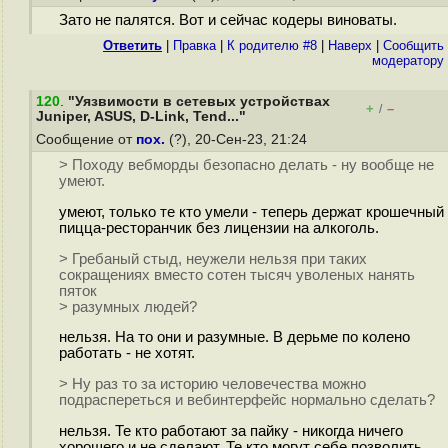
Зато не палятся. Вот и сейчас кодеры виноваты.
Ответить
|
Правка
|
К родителю #8
|
Наверх
|
Cообщить
модератору
120
.
"Уязвимости в сетевых устройствах
+
–
/
Juniper, ASUS, D-Link, Tend..."
Сообщение от
пох.
(?), 20-Сен-23, 21:24
> Походу вебморды безопасно делать - ну вообще не
умеют.
умеют, только те кто умели - теперь держат крошечный
пицца-ресторанчик без лицензии на алкоголь.
> Гребаный стыд, неужели нельзя при таких
сокращениях вместо сотен тысяч уволеных нанять
пяток
> разумных людей?
нельзя. На то они и разумные. В дерьме по колено
работать - не хотят.
> Ну раз то за историю человечества можно
подраспереться и вебинтерфейс нормально сделать?
нельзя. Те кто работают за пайку - никогда ничего
хорошего и не сделают. Те кто могут себе позволить