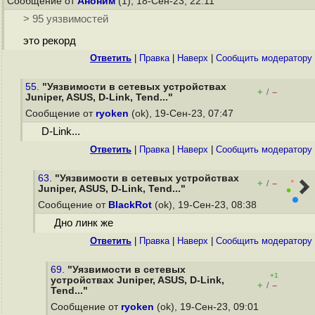
Сообщение от
Аноним
(1), 18-Сен-23, 22:11
> 95 уязвимостей
это рекорд
Ответить
|
Правка
|
Наверх
|
Cообщить модератору
55.
"Уязвимости в сетевых устройствах
+
–
/
Juniper, ASUS, D-Link, Tend..."
Сообщение от
ryoken
(ok), 19-Сен-23, 07:47
D-Link...
Ответить
|
Правка
|
Наверх
|
Cообщить модератору
63.
"Уязвимости в сетевых устройствах
+
–
/
Juniper, ASUS, D-Link, Tend..."
Сообщение от
BlackRot
(ok), 19-Сен-23, 08:38
Дно линк же
Ответить
|
Правка
|
Наверх
|
Cообщить модератору
69.
"Уязвимости в сетевых
+1
устройствах Juniper, ASUS, D-Link,
+
–
/
Tend..."
Сообщение от
ryoken
(ok), 19-Сен-23, 09:01