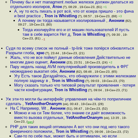
Почему бы и нет managment любых железок должен делаться из
отдельного изолиров
,
Атон
(?), 08:29 , 19-Сен-23, (61)
+1
А, ну то есть пихать в рот всё, что от юзера пришло - это фича
и best practice
,
Tron is Whistling
(?), 08:57 , 19-Сен-23, (68)
+3
А почему он тогда называется изолированный
,
Аноним
(82),
09:27 , 19-Сен-23, (80)
Тогда изолируйте его и от машин пользователей И пусть
там в себе варится Нет д
,
Tron is Whistling
(?), 09:30 , 19-
Сен-23, (81)
–1
Судя по всему список не полный - tp-link тоже попёрся обновляться
Разрыли глоба
,
хрю
(?), 23:44 , 18-Сен-23, (21)
Жаль, что не все поймут данные обновления Действительно не
многим дано оценит
,
Аноним
(23), 23:51 , 18-Сен-23, (24)
+2
Пару недель назад AVM популярнейший производитель в ФРГ
неожиданно выкатил обн
,
Аноним
(62), 08:46 , 19-Сен-23, (65)
Угу Есть такое Догадайтесь, кто обнаружили с этими железками
полную задницу в
,
Tron is Whistling
(?), 09:03 , 19-Сен-23, (70)
Могу сказать только что типовой результат проявления - потеря
части конфигурации
,
Tron is Whistling
(?), 09:04 , 19-Сен-23, (71)
Уж эти-то могли бы интерфейс управления на чём-то поприличнее
сделать
,
YetAnotherOnanym
(ok), 00:43 , 19-Сен-23, (28)
На С Например, Wt
,
Аноним
(51), 06:47 , 19-Сен-23, (52)
Можно и на си Тем более, что знание си даёт возможность
вместо вызова отдельных
,
YetAnotherOnanym
(ok), 13:35 , 19-
Сен-23, (
)
101
PHP для таких вещей оптимален А вот что они под него такого
фееричного положили,
,
Tron is Whistling
(?), 09:06 , 19-Сен-23, (72)
Сам-то по себе пых, может быть и оптимален, но если