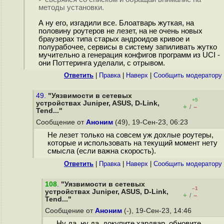
методы установки.
А ну его, изгадили все. Блоатварь жуткая, на
половину роутеров не лезет, на не очень новых
браузерах типа старых андроидов кривое и
полурабочее, сервисы в систему запиливать жутко
мучительно а генерация конфигов программ из UCI -
они Поттеринга уделали, с отрывом.
Ответить
|
Правка
|
Наверх
|
Cообщить модератору
49.
"Уязвимости в сетевых
+5
устройствах Juniper, ASUS, D-Link,
+
–
/
Tend..."
Сообщение от
Аноним
(49), 19-Сен-23, 06:23
Не лезет только на совсем уж дохлые роутеры,
которые и использовать на текущий момент нету
смысла (если важна скорость).
Ответить
|
Правка
|
Наверх
|
Cообщить модератору
108
.
"Уязвимости в сетевых
–1
устройствах Juniper, ASUS, D-Link,
+
–
/
Tend..."
Сообщение от
Аноним
(-), 19-Сен-23, 14:46
Ну да, ну да, докупите хардвар, обновите