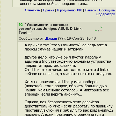
опеннета меня сейчас поправят тогда.
Ответить
|
Правка
|
К родителю #18
|
Наверх
|
Cообщить
модератору
92
.
"Уязвимости в сетевых
+2
устройствах Juniper, ASUS, D-Link,
+
–
/
Tend..."
Сообщение от
Шаман
(??), 19-Сен-23, 10:48
А при чем тут "эта уязвимость", её ведь уже в
любом случае нашли и заткнули.
Другое дело, что уже был пустой пароль у
админа и (по утверждению анонима) устройства
падают от простого фазинга.
От d-link это отличается только тем что d-link-e
сейчас не повезло, а микротик никто не колупал.
Хотя не-повезло ли d-link-у или наоборот
(повезло) - тоже вопрос, ибо чем больше дыр
нашли, чем меньше осталось. А микторика все
впереди, если верить анониму...
Однако, вся безопасность этих девайсов
действительно миф - если работать по принципу
"поставил/включил и забыл", то вас когда-нибудь
ломанут. А если правильно огораживаться и