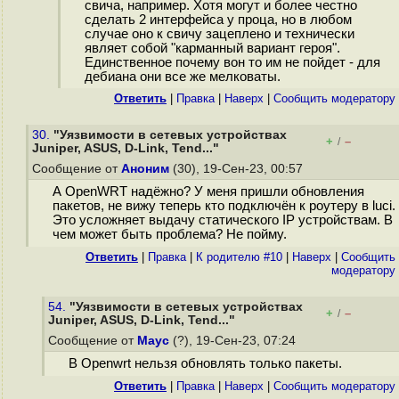
свича, например. Хотя могут и более честно
сделать 2 интерфейса у проца, но в любом
случае оно к свичу зацеплено и технически
являет собой "карманный вариант героя".
Единственное почему вон то им не пойдет - для
дебиана они все же мелковаты.
Ответить
|
Правка
|
Наверх
|
Cообщить модератору
30.
"Уязвимости в сетевых устройствах
+
–
/
Juniper, ASUS, D-Link, Tend..."
Сообщение от
Аноним
(30), 19-Сен-23, 00:57
А OpenWRT надёжно? У меня пришли обновления
пакетов, не вижу теперь кто подключён к роутеру в luci.
Это усложняет выдачу статического IP устройствам. В
чем может быть проблема? Не пойму.
Ответить
|
Правка
|
К родителю #10
|
Наверх
|
Cообщить
модератору
54.
"Уязвимости в сетевых устройствах
+
–
/
Juniper, ASUS, D-Link, Tend..."
Сообщение от
Маус
(?), 19-Сен-23, 07:24
В Openwrt нельзя обновлять только пакеты.
Ответить
|
Правка
|
Наверх
|
Cообщить модератору