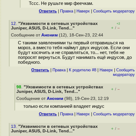
Тссс. Не рушьте мир феечкам.
Ответить
|
Правка
|
Наверх
|
Cообщить модератору
12.
"Уязвимости в сетевых устройствах
+2
+
–
Juniper, ASUS, D-Link, Tend..."
/
Сообщение от
Аноним
(12), 18-Сен-23, 22:44
С такими заявлениями ты первый отправишься на
мороз, а вместо тебя наймут двух индусов. Если они
будут косячить и не справляться, то... нет, тебя не
попросят вернуться. Будут нанимать ещё индусов, до
победного.
Ответить
|
Правка
|
К родителю #8
|
Наверх
|
Cообщить
модератору
98
.
"Уязвимости в сетевых устройствах
+
–
/
Juniper, ASUS, D-Link, Tend..."
Сообщение от
Аноним
(98), 19-Сен-23, 12:19
только если компанией владеет индус
Ответить
|
Правка
|
Наверх
|
Cообщить модератору
13.
"Уязвимости в сетевых устройствах
+
–
/
Juniper, ASUS, D-Link, Tend..."