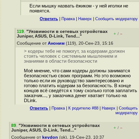
Если мышку назвать ёжиком - у ней иголки не
появятся.
Ответить
|
Правка
|
Наверх
|
Cообщить модератору
119
.
"Уязвимости в сетевых устройствах
+
–
/
Juniper, ASUS, D-Link, Tend..."
Сообщение от
Аноним
(119), 20-Сен-23, 15:16
> кодеры тебе не помогут, за кодерами должен
стоять человек с системным мышлением и
знаниями в области безопасности
Моё мнение, что сами кодеры должны заниматся
безопасностью своих программ. Но это возможно
только если их руководство заинтересовано и
готово платить кодерам за безопасность. В конце
концов всё сведётся к тому сколько готов заплатить
заказчик..., у заказчика денег хватает только на
DLink.
Ответить
|
Правка
|
К родителю #88
|
Наверх
|
Cообщить
модератору
89
.
"Уязвимости в сетевых устройствах
+
–
/
Juniper, ASUS, D-Link, Tend..."
Сообщение от
keydon
(ok), 19-Сен-23, 10:37