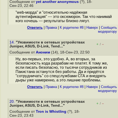
Сообщение от
yet another anonymous
(?), 18-
Сен-23, 22:46
"web-морда" и "относительно надёжная
аутентификация" --- это оксюморон. Так что нанимай
кого хочешь --- результаты близко лягут.
Ответить
|
Правка
|
К родителю #8
|
Наверх
|
Cообщить
модератору
14.
"Уязвимости в сетевых устройствах
+
–
/
Juniper, ASUS, D-Link, Tend..."
Сообщение от
Аноним
(14), 18-Сен-23, 22:50
Ну, во-первых, это удобно. А, во вторых, за
безопасность кода разрабам не платят. К тому же,
если писать безопасно, то тысячи сотрудников из
Пакистана останутся без работы. Да и придётся
"сотрудничать" со спецслужбами СГА и внедрять
дыры уже намеренно, а это лишние проблемы.
Ответить
|
Правка
|
К родителю #8
|
Наверх
|
Cообщить
модератору
20.
"Уязвимости в сетевых устройствах
+
–
/
Juniper, ASUS, D-Link, Tend..."
Сообщение от
Tron is Whistling
(?), 18-
Сен-23, 23:43