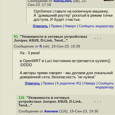
Сообщение от
Аноньимъ
(ok), 22-
Сен-23, 17:18
OpnSense ставьте на копеечную машинку.
А "домашний роутер" рогатый в режим точки
доступа. И будет счастье.
Ответить
|
Правка
|
Наверх
|
Cообщить модератору
91
.
"Уязвимости в сетевых устройствах
+
–
/
Juniper, ASUS, D-Link, Tend..."
Сообщение от
fi
(ok), 19-Сен-23, 10:39
Ха - 3 раза!
в OpenWRT в Luci постоянно встречается system()
:DDDD
A авторы прямо говорят - мы делаем для локальной
доверенной сети, безопасность "не нужна"
Ответить
|
Правка
|
К родителю #11
|
Наверх
|
Cообщить
модератору
116
.
"Уязвимости в сетевых
устройствах Juniper, ASUS, D-Link,
+
–
/
Tend..."
Сообщение от
Аноним
(116), 19-Сен-23, 19:35