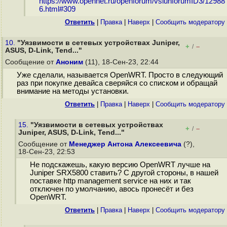
https://www.opennet.ru/openforum/vsluhforumID3/12988
6.html#309
Ответить
|
Правка
|
Наверх
|
Cообщить модератору
10.
"Уязвимости в сетевых устройствах Juniper,
+
–
/
ASUS, D-Link, Tend..."
Сообщение от
Аноним
(11), 18-Сен-23, 22:44
Уже сделали, называется OpenWRT. Просто в следующий
раз при покупке девайса сверяйся со списком и обращай
внимание на методы установки.
Ответить
|
Правка
|
Наверх
|
Cообщить модератору
15.
"Уязвимости в сетевых устройствах
+
–
/
Juniper, ASUS, D-Link, Tend..."
Сообщение от
Менеджер Антона Алексеевича
(?),
18-Сен-23, 22:53
Не подскажешь, какую версию OpenWRT лучше на
Juniper SRX5800 ставить? С другой стороны, в нашей
поставке http management service на них и так
отключен по умолчанию, авось пронесёт и без
OpenWRT.
Ответить
|
Правка
|
Наверх
|
Cообщить модератору