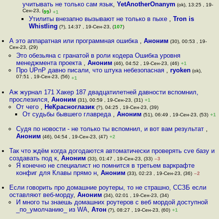
учитывать не только сам язык
,
YetAnotherOnanym
(ok), 13:25 , 19-
Сен-23, (
)
99
+1
Утилиты внезапно вызывают не только в пыхе
,
Tron is
Whistling
(?), 14:37 , 19-Сен-23, (
107
)
А это аппаратная или программная ошибка
,
Аноним
(30), 00:53 , 19-
Сен-23, (29)
Это обезьяна с гранатой в роли кодера Ошибка уровня
менеджмента проекта
,
Аноним
(46), 04:52 , 19-Сен-23, (46)
+1
Про UPnP давно писали, что штука небезопасная
,
ryoken
(ok),
07:51 , 19-Сен-23, (56)
+1
Аж журнал 171 Хакер 187 двадцатилетней давности вспомнил,
прослезился
,
Аноним
(31), 00:59 , 19-Сен-23, (31)
+1
От чего
,
НеКрасноглазик
(?), 04:25 , 19-Сен-23, (39)
От судьбы бывшего главреда
,
Аноним
(51), 06:49 , 19-Сен-23, (53)
+1
Судя по новости - не только ты вспомнил, и вот вам результат
,
Аноним
(46), 04:54 , 19-Сен-23, (47)
+2
Так что ждём когда догодаются автоматически проверять cve базу и
создавать под к
,
Аноним
(33), 01:47 , 19-Сен-23, (33)
–3
Я конечно не специалист но помнится в третьем варкрафте
конфиг для Клавы прямо н
,
Аноним
(33), 02:23 , 19-Сен-23, (36)
–2
Если говорить про домашние роутеры, то не страшно, ССЗБ если
оставляют веб-морду
,
Аноним
(34), 02:01 , 19-Сен-23, (34)
И много ты знаешь домашних роутеров с веб мордой доступной
_по_умолчанию_ из WA
,
Атон
(?), 08:27 , 19-Сен-23, (60)
+1