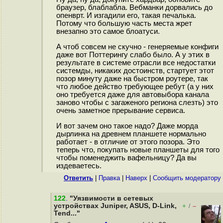
браузер, блаблабла. Вебманки дорвались до
опенврт. И изгадили его, такая печалька.
Потому что большую часть места жрет
внезапно это самое блоатуси.
А чтоб совсем не скучно - генеряемые конфиги
даже вот Поттерингу слабо было. А у этих в
результате в системе отрасли все недостатки
системды, никаких достоинств, стартует этот
позор минуту даже на быстром роутере, так
что любое действо требующее ребут (а у них
оно требуется даже для автовыбора канала
заново чтобы с загаженого региона слезть) это
очень заметное прерывание сервиса.
И вот зачем оно такое надо? Даже морда
дырлинка на древнем планшете нормально
работает - в отличие от этого позора. Это
теперь что, покупать новые планшеты для того
чтобы поменеджить вафельницу? Да вы
издеваетесь.
Ответить
|
Правка
|
Наверх
|
Cообщить модератору
122
.
"Уязвимости в сетевых
устройствах Juniper, ASUS, D-Link,
+
–
/
Tend..."