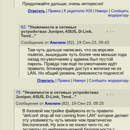
Продолжайте дальше, очень интересно!
Ответить
|
Правка
|
К родителю #18
|
Наверх
|
Cообщить
модератору
82.
"Уязвимости в сетевых
устройствах Juniper, ASUS, D-Link,
+
–
/
Tend..."
Сообщение от
Аноним
(82), 19-Сен-23, 09:43
Там чуть дальше написано, что на версиях
routeros, вышедших чуть более чем меньше года
назад по-умолчанию у админа был пустой
пароль. Правда там ещё по-умолчанию идёт
правило, блокирующее доступ к железке не из
LAN. Но общий уровень тревожности поднялся!
Ответить
|
Правка
|
Наверх
|
Cообщить модератору
79.
"Уязвимости в сетевых устройствах
+
–
/
Juniper, ASUS, D-Link, Tend..."
Сообщение от
Аноним
(82), 19-Сен-23, 09:25
В базовой настройке файрвола есть правило
"defconf: drop all not coming from LAN" которое делает
эту уязвимость чуть менее чем практически
бесполезной. Ну или я не понял чего-то, но
эксперты по информационной безопасности с