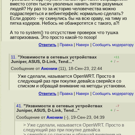
вместо сотен тысяч уволеных нанять пяток разумных
людей? Ну раз то за историю человечества можно
подраспереться и вебинтерфейс нормально сделать?
Если дорого - ну скинулись бы на всю ораву, на тиму из
пятка кодеров. Небось не обанкротятся с такого, а?!
А то то system() то отсустствие проверок что тушка
авторизована. Это просто какой-то позор!
Ответить
|
Правка
|
Наверх
|
Cообщить модератору
11.
"Уязвимости в сетевых устройствах
+11
+
–
Juniper, ASUS, D-Link, Tend..."
/
Сообщение от
Аноним
(11), 18-Сен-23, 22:44
Уже сделали, называется OpenWRT. Просто в
следующий раз при покупке девайса сверяйся со
списком и обращай внимание на методы установки.
Ответить
|
Правка
|
Наверх
|
Cообщить модератору
41.
"Уязвимости в сетевых устройствах
–7
+
–
Juniper, ASUS, D-Link, Tend..."
/
Сообщение от
Аноним
(-), 19-Сен-23, 04:39
> Уже сделали, называется OpenWRT. Просто в
следующий раз при покупке девайса
> сверяйся со списком и обращай внимание на