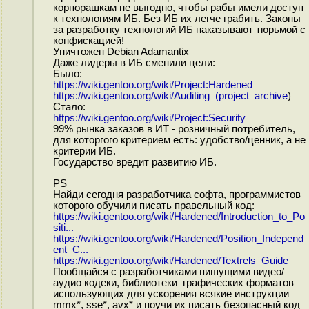
корпорашкам не выгодно, чтобы рабы имели доступ
к технологиям ИБ. Без ИБ их легче грабить. Законы
за разработку технологий ИБ наказывают тюрьмой с
конфискацией!
Уничтожен Debian Adamantix
Даже лидеры в ИБ сменили цели:
Было:
https://wiki.gentoo.org/wiki/Project:Hardened
https://wiki.gentoo.org/wiki/Auditing_(project_archive
)
Стало:
https://wiki.gentoo.org/wiki/Project:Security
99% рынка заказов в ИТ - розничный потребитель,
для которгого критерием есть: удобство/ценник, а не
критерии ИБ.
Государство вредит развитию ИБ.
PS
Найди сегодня разработчика софта, программистов
которого обучили писать правельный код:
https://wiki.gentoo.org/wiki/Hardened/Introduction_to_Po
siti...
https://wiki.gentoo.org/wiki/Hardened/Position_Independ
ent_C...
https://wiki.gentoo.org/wiki/Hardened/Textrels_Guide
Пообщайся с разработчиками пишущими видео/
аудио кодеки, библиотеки графических форматов
использующих для ускорения всякие инструкции
mmx*, sse*, avx* и поучи их писать безопасный код