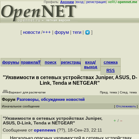
Профиль:
Аноним
(
вход
|
регистрация
)
неRU
opennet.me
[
новости
/
+++
|
форум
|
теги
|
]
форумы
правила/FAQ
поиск
регистрация
вход/
слежка
выход
RSS
"Уязвимости в сетевых устройствах Juniper, ASUS, D-
Link, Tenda и NETGEAR"
Вариант для распечатки
Пред. тема
|
След. тема
Форум
Разговоры, обсуждение новостей
Изначальное сообщение
[
Отслеживать
]
"Уязвимости в сетевых устройствах Juniper,
+
–
/
ASUS, D-Link, Tenda и NETGEAR"
Сообщение от
opennews
(??), 18-Сен-23, 22:11
Несколько опасных уязвимостей в сетевых устройствах,