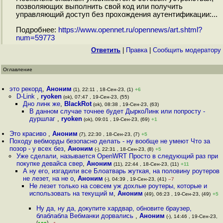
позволяющих выполнить свой код или получить
управляющий доступ без прохождения аутентификации:...
Подробнее:
https://www.opennet.ru/opennews/art.shtml?
num=59773
Ответить
|
Правка
|
Cообщить модератору
Оглавление
это рекорд
,
Аноним
(1), 22:11 , 18-Сен-23, (1)
+6
D-Link
,
ryoken
(ok), 07:47 , 19-Сен-23, (55)
Дно линк же
,
BlackRot
(ok), 08:38 , 19-Сен-23, (63)
В данном случае точнее будет ДыркоЛинк или попросту -
дуршлаг
,
ryoken
(ok), 09:01 , 19-Сен-23, (69)
+1
Это красиво
,
Аноним
(7), 22:30 , 18-Сен-23, (7)
+5
Походу вебморды безопасно делать - ну вообще не умеют Что за
позор - у всех без
,
Аноним
(-), 22:31 , 18-Сен-23, (8)
+5
Уже сделали, называется OpenWRT Просто в следующий раз при
покупке девайса свер
,
Аноним
(11), 22:44 , 18-Сен-23, (11)
+11
А ну его, изгадили все Блоатварь жуткая, на половину роутеров
не лезет, на не о
,
Аноним
(-), 04:39 , 19-Сен-23, (41)
–7
Не лезет только на совсем уж дохлые роутеры, которые и
использовать на текущий м
,
Аноним
(49), 06:23 , 19-Сен-23, (49)
+5
Ну да, ну да, докупите хардвар, обновите браузер,
блаблабла Вебманки дорвались
,
Аноним
(-), 14:46 , 19-Сен-23,