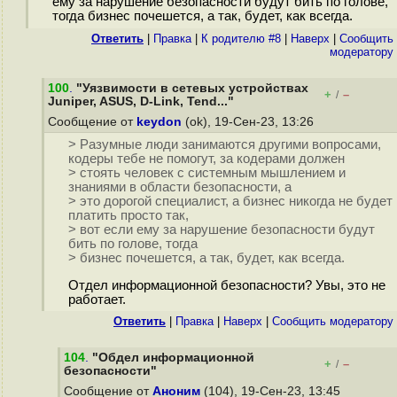
ему за нарушение безопасности будут бить по голове,
тогда бизнес почешется, а так, будет, как всегда.
Ответить
|
Правка
|
К родителю #8
|
Наверх
|
Cообщить
модератору
100
.
"Уязвимости в сетевых устройствах
+
–
/
Juniper, ASUS, D-Link, Tend..."
Сообщение от
keydon
(ok), 19-Сен-23, 13:26
> Разумные люди занимаются другими вопросами,
кодеры тебе не помогут, за кодерами должен
> стоять человек с системным мышлением и
знаниями в области безопасности, а
> это дорогой специалист, а бизнес никогда не будет
платить просто так,
> вот если ему за нарушение безопасности будут
бить по голове, тогда
> бизнес почешется, а так, будет, как всегда.
Отдел информационной безопасности? Увы, это не
работает.
Ответить
|
Правка
|
Наверх
|
Cообщить модератору
104
.
"Обдел информационной
+
–
/
безопасности"
Сообщение от
Аноним
(104), 19-Сен-23, 13:45