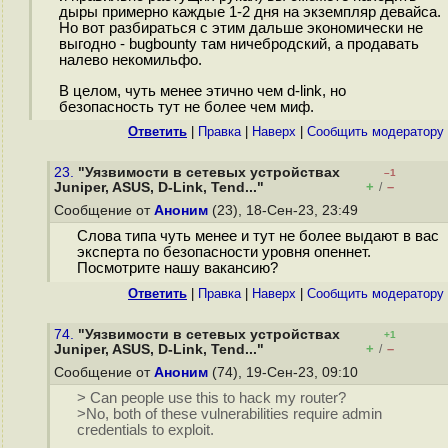
дыры примерно каждые 1-2 дня на экземпляр девайса.
Но вот разбираться с этим дальше экономически не
выгодно - bugbounty там ничебродский, а продавать
налево некомильфо.
В целом, чуть менее этично чем d-link, но
безопасность тут не более чем миф.
Ответить
|
Правка
|
Наверх
|
Cообщить модератору
23.
"Уязвимости в сетевых устройствах
–1
+
–
Juniper, ASUS, D-Link, Tend..."
/
Сообщение от
Аноним
(23), 18-Сен-23, 23:49
Слова типа чуть менее и тут не более выдают в вас
эксперта по безопасности уровня опеннет.
Посмотрите нашу вакансию?
Ответить
|
Правка
|
Наверх
|
Cообщить модератору
74.
"Уязвимости в сетевых устройствах
+1
+
–
Juniper, ASUS, D-Link, Tend..."
/
Сообщение от
Аноним
(74), 19-Сен-23, 09:10
> Can people use this to hack my router?
>No, both of these vulnerabilities require admin
credentials to exploit.