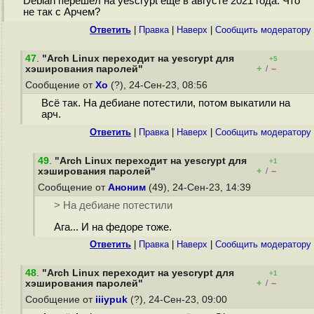
Debian перешёл на yescrypt еще в августе 2021 года. Что
не так с Арчем?
Ответить
|
Правка
|
Наверх
|
Cообщить модератору
47
.
"Arch Linux переходит на yescrypt для
+5
+
–
хэширования паролей"
/
Сообщение от
Xo
(?), 24-Сен-23, 08:56
Всё так. На дебиане потестили, потом выкатили на
арч.
Ответить
|
Правка
|
Наверх
|
Cообщить модератору
49
.
"Arch Linux переходит на yescrypt для
+1
+
–
хэширования паролей"
/
Сообщение от
Аноним
(49), 24-Сен-23, 14:39
> На дебиане потестили
Ага... И на федоре тоже.
Ответить
|
Правка
|
Наверх
|
Cообщить модератору
48
.
"Arch Linux переходит на yescrypt для
+1
+
–
хэширования паролей"
/
Сообщение от
iiiypuk
(?), 24-Сен-23, 09:00