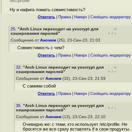
/etc/profile
Ну и нафига ломать совместимость?
Ответить
|
Правка
|
Наверх
|
Cообщить модератору
25.
"Arch Linux переходит на yescrypt для
+6
+
–
хэширования паролей"
/
Сообщение от
Аноним
(25), 23-Сен-23, 21:03
Совместимость с чем?
Ответить
|
Правка
|
Наверх
|
Cообщить модератору
32.
"Arch Linux переходит на yescrypt для
+2
+
–
хэширования паролей"
/
Сообщение от
Аноним
(32), 23-Сен-23, 21:59
С самими собой
Ответить
|
Правка
|
Наверх
|
Cообщить модератору
35.
"Arch Linux переходит на yescrypt для
+
–
/
хэширования паролей"
Сообщение от
Аноним
(13), 23-Сен-23, 22:10
Очевидно же: с теми, кто использует /etc/profile. Не
бросятся же все сразу вставлять if в свои продукты.