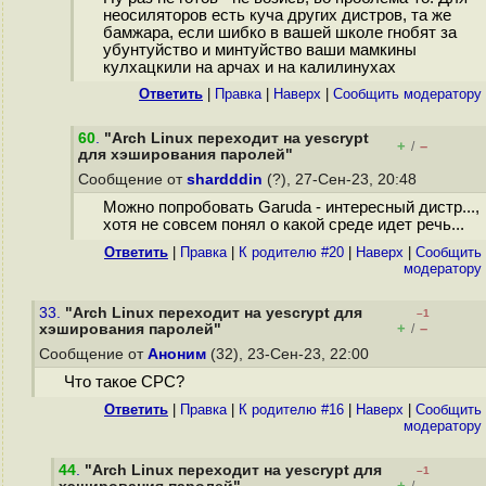
неосиляторов есть куча других дистров, та же
бамжара, если шибко в вашей школе гнобят за
убунтуйство и минтуйство ваши мамкины
кулхацкили на арчах и на калилинyxax
Ответить
|
Правка
|
Наверх
|
Cообщить модератору
60
.
"Arch Linux переходит на yescrypt
+
–
/
для хэширования паролей"
Сообщение от
shardddin
(?), 27-Сен-23, 20:48
Можно попробовать Garuda - интересный дистр...,
хотя не совсем понял о какой среде идет речь...
Ответить
|
Правка
|
К родителю #20
|
Наверх
|
Cообщить
модератору
33.
"Arch Linux переходит на yescrypt для
–1
+
–
хэширования паролей"
/
Сообщение от
Аноним
(32), 23-Сен-23, 22:00
Что такое СРС?
Ответить
|
Правка
|
К родителю #16
|
Наверх
|
Cообщить
модератору
44
.
"Arch Linux переходит на yescrypt для
–1
+
–