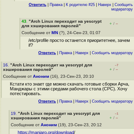
Ответить
|
Правка
|
К родителю #25
|
Наверх
|
Cообщить
модератору
43
.
"Arch Linux переходит на yescrypt
+
–
/
для хэширования паролей"
Сообщение от
MN
(?), 24-Сен-23, 01:07
/etc/profile просто останется приоритетнее, зачем
if?
Ответить
|
Правка
|
Наверх
|
Cообщить модератору
16.
"Arch Linux переходит на yescrypt для
–7
+
–
хэширования паролей"
/
Сообщение от
Аноним
(16), 23-Сен-23, 20:10
Кстати кто знает где можно скачать готовые сборки Арча,
Манджары с этими средами рабочего стола (СРС). Хочу
потестировать.
Ответить
|
Правка
|
Наверх
|
Cообщить модератору
19.
"Arch Linux переходит на yescrypt для
–1
+
–
хэширования паролей"
/
Сообщение от
Аноним
(19), 23-Сен-23, 20:12
https://manjaro.org/download
/