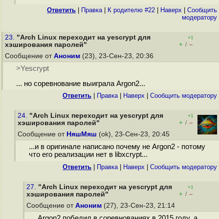
Ответить
|
Правка
|
К родителю #22
|
Наверх
|
Cообщить
модератору
23.
"Arch Linux переходит на yescrypt для
+1
+
–
хэширования паролей"
/
Сообщение от
Аноним
(23), 23-Сен-23, 20:36
>Yescrypt
... но соревнование выиграла Argon2...
Ответить
|
Правка
|
Наверх
|
Cообщить модератору
24.
"Arch Linux переходит на yescrypt для
+1
+
–
хэширования паролей"
/
Сообщение от
НяшМяш
(ok), 23-Сен-23, 20:45
...и в оригинале написано почему не Argon2 - потому
что его реализации нет в libxcrypt...
Ответить
|
Правка
|
Наверх
|
Cообщить модератору
27.
"Arch Linux переходит на yescrypt для
+1
+
–
хэширования паролей"
/
Сообщение от
Аноним
(27), 23-Сен-23, 21:14
Argon2 победил в соревнованиях в 2015 году, а