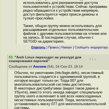
использовались для разграничения доступа
пользователей к устройствам. Сейчас программы
редко обращаются к устройствам напрямую,
доступ фильтруется через прокси-демоны и
тулкит-прослойки.
Также, общую группу можно использовать для
расшаривания отдельных пользовательских
файлов с другими пользователями на чтение или
на запись. В последнем случае, обычно с
SETGID на директориях.
Ответить
|
Правка
|
Наверх
|
Cообщить модератору
53
.
"Arch Linux переходит на yescrypt для
+
–
/
хэширования паролей"
Сообщение от
Аноним
(54), 24-Сен-23, 18:14
Обычно, по умолчанию (/etc/login.defs), несистемный
пользователь создается с одноименной группой, в
которую входит только он. Тогда 007 для
многопользовательской системы достаточно.
В некоторых дистрибутивах (видел такое давно в
Убунте), вместо этого, иногда заводят специальную
группу users и включают в неё всех новосозданных
несистемных пользователей. Тогда, желательно,
устанавливать маску 077 для многопользовательской
системы.