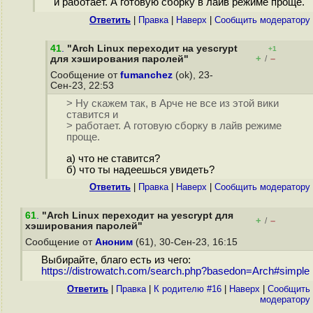
и работает. А готовую сборку в лайв режиме проще.
Ответить
|
Правка
|
Наверх
|
Cообщить модератору
41
.
"Arch Linux переходит на yescrypt
+1
+
–
для хэширования паролей"
/
Сообщение от
fumanchez
(ok), 23-
Сен-23, 22:53
> Ну скажем так, в Арче не все из этой вики
ставится и
> работает. А готовую сборку в лайв режиме
проще.
а) что не ставится?
б) что ты надеешься увидеть?
Ответить
|
Правка
|
Наверх
|
Cообщить модератору
61
.
"Arch Linux переходит на yescrypt для
+
–
/
хэширования паролей"
Сообщение от
Аноним
(61), 30-Сен-23, 16:15
Выбирайте, благо есть из чего:
https://distrowatch.com/search.php?basedon=Arch#simple
Ответить
|
Правка
|
К родителю #16
|
Наверх
|
Cообщить
модератору