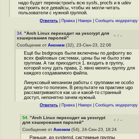
надо будет перенастроить всю sysfs, procfs и в udev
настроить все девайсы, чтобы их могли читать
пользователи с нужной группой.
Ответить
|
Правка
|
Наверх
|
Cообщить модератору
34.
"Arch Linux переходит на yescrypt для
+
–
/
хэширования паролей"
Сообщение от
Аноним
(32), 23-Сен-23, 22:08
Ещё бы bsdgroups были включены по дефолту во
всех файловых системах, цены бы не было этим
группам. А так приходится 1. входить в группу,
которой хочу дать права, 2. явно менять группу для
каждого создаваемого файла.
Линуксовый механизм работы с группами не особо
для чего-то полезен. В результате на практике ugo
рассматриваются как uo и какой-то странный
доступ, непонятно зачем нужный.
Ответить
|
Правка
|
Наверх
|
Cообщить модератору
54
.
"Arch Linux переходит на yescrypt
+
–
/
для хэширования паролей"
Сообщение от
Аноним
(54), 24-Сен-23, 18:24
Раньше, до systemd, системные группы