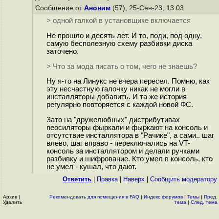
Сообщение от
Аноним
(57), 25-Сен-23, 13:03
> одной галкой в установщике включается
Не прошло и десять лет. И то, поди, под одну,
самую бесполезную схему разбивки диска
заточено.
> Что за мода писать о том, чего не знаешь?
Ну я-то на Линукс не вчера пересел. Помню, как
эту несчастную галочку никак не могли в
инсталляторы добавить. И та же история
регулярно повторяется с каждой новой ФС.
Зато на "дружелюбных" дистрибутивах
neoсиляторы фыркали и фыркают на консоль и
отсутствие инсталлятора в "Рачике", а сами.. шаг
влево, шаг вправо - переключались на VT-
консоль за инсталлятором и делали ручками
разбивку и шифрование. Кто умел в консоль, кто
не умел - кушал, что дают.
Ответить
|
Правка
|
Наверх
|
Cообщить модератору
Архив
|
Рекомендовать для помещения в FAQ
|
Индекс форумов
|
Темы
|
Пред.
Удалить
тема
|
След. тема