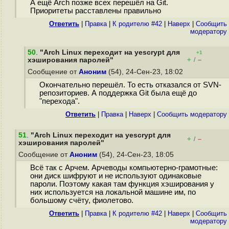
А ещё Arch позже всех перешёл на Git.
Приоритеты расставлены правильно
Ответить
|
Правка
|
К родителю #42
|
Наверх
|
Cообщить
модератору
50
.
"Arch Linux переходит на yescrypt для
+1
+
–
хэширования паролей"
/
Сообщение от
Аноним
(54), 24-Сен-23, 18:02
Окончательно перешёл. То есть отказался от SVN-
репозиториев. А поддержка Git была ещё до
"перехода".
Ответить
|
Правка
|
Наверх
|
Cообщить модератору
51
.
"Arch Linux переходит на yescrypt для
+
–
/
хэширования паролей"
Сообщение от
Аноним
(54), 24-Сен-23, 18:05
Всё так с Арчем. Арчеводы компьютерно-грамотные:
они диск шифруют и не используют одинаковые
пароли. Поэтому какая там функция хэширования у
них используется на локальной машине им, по
большому счёту, фиолетово.
Ответить
|
Правка
|
К родителю #42
|
Наверх
|
Cообщить
модератору