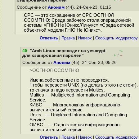
хэширования паролей"
/
Сообщение от
Аноним
(44), 24-Сен-23, 01:15
СРС — это сокращение от СРС ОСГНЮЛ
ССОМГНЮ: Среда рабочего стола операционной
системы «ГНЮ Не Юникс/Линукс» «Среда сетевой
объектной модели ГНЮ Не Юникс».
Ответить
|
Правка
|
Наверх
|
Cообщить модератору
45
.
"Arch Linux переходит на yescrypt
+1
+
–
для хэширования паролей"
/
Сообщение от
Аноним
(45), 24-Сен-23, 05:26
>ОСГНЮЛ ССОМГНЮ
Имена собственные не переводятся.
Чтобы перевести UNIX (но делать этого не стоит),
то сначала надо перевести Multics.
Multics — Multiplexed Information and Computing
Service.
КИВС — Многосложная информационно-
вычислительный сервис.
Unics — Uniplexed Information and Computing
Service.
ОИВС — Односложная информационно-
вычислительный сервис.
Ответить
|
Правка
|
Наверх
|
Cообщить модератору