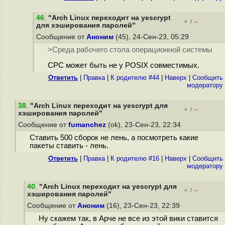
46
.
"Arch Linux переходит на yescrypt
+
–
/
для хэширования паролей"
Сообщение от
Аноним
(45), 24-Сен-23, 05:29
>Среда рабочего стола операционной системы
СРС может быть не у POSIX совместимых.
Ответить
|
Правка
|
К родителю #44
|
Наверх
|
Cообщить
модератору
38
.
"Arch Linux переходит на yescrypt для
+
–
/
хэширования паролей"
Сообщение от
fumanchez
(ok), 23-Сен-23, 22:34
Ставить 500 сборок не лень, а посмотреть какие
пакеты ставить - лень.
Ответить
|
Правка
|
К родителю #16
|
Наверх
|
Cообщить
модератору
40
.
"Arch Linux переходит на yescrypt для
+
–
/
хэширования паролей"
Сообщение от
Аноним
(16), 23-Сен-23, 22:39
Ну скажем так, в Арче не все из этой вики ставится