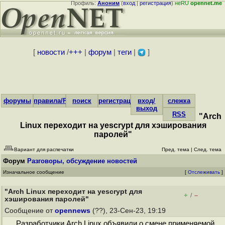
Профиль:
Аноним
(
вход
|
регистрация
)
неRU
opennet.me
[
новости
/
+++
|
форум
|
теги
|
]
форумы
правила/FAQ
поиск
регистрация
вход/
слежка
выход
RSS
"Arch
Linux переходит на yescrypt для хэширования
паролей"
Вариант для распечатки
Пред. тема
|
След. тема
Форум
Разговоры, обсуждение новостей
Изначальное сообщение
[
Отслеживать
]
"Arch Linux переходит на yescrypt для
+
–
/
хэширования паролей"
Сообщение от
opennews
(??), 23-Сен-23, 19:19
Разработчики Arch Linux объявили о смене применяемой