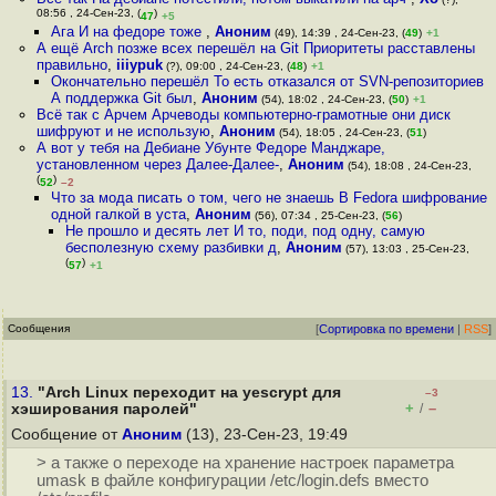
08:56 , 24-Сен-23, (
)
47
+5
Ага И на федоре тоже
,
Аноним
(49), 14:39 , 24-Сен-23, (
49
)
+1
А ещё Arch позже всех перешёл на Git Приоритеты расставлены
правильно
,
iiiypuk
(?), 09:00 , 24-Сен-23, (
48
)
+1
Окончательно перешёл То есть отказался от SVN-репозиториев
А поддержка Git был
,
Аноним
(54), 18:02 , 24-Сен-23, (
50
)
+1
Всё так с Арчем Арчеводы компьютерно-грамотные они диск
шифруют и не использую
,
Аноним
(54), 18:05 , 24-Сен-23, (
51
)
А вот у тебя на Дебиане Убунте Федоре Манджаре,
установленном через Далее-Далее-
,
Аноним
(54), 18:08 , 24-Сен-23,
(
)
52
–2
Что за мода писать о том, чего не знаешь В Fedora шифрование
одной галкой в уста
,
Аноним
(56), 07:34 , 25-Сен-23, (
56
)
Не прошло и десять лет И то, поди, под одну, самую
бесполезную схему разбивки д
,
Аноним
(57), 13:03 , 25-Сен-23,
(
)
57
+1
Сообщения
[
Сортировка по времени
|
RSS
]
13.
"Arch Linux переходит на yescrypt для
–3
+
–
хэширования паролей"
/
Сообщение от
Аноним
(13), 23-Сен-23, 19:49
> а также о переходе на хранение настроек параметра
umask в файле конфигурации /etc/login.defs вместо