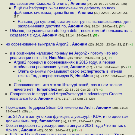
пользователя Смысла блочить
,
Аноним
(26), 21:10 , 23-Сен-23, (26)
Ещё бы bsdgroups были включены по дефолту во всех
файловых системах, цены бы не
,
Аноним
(32), 22:08 , 23-Сен-23,
(34)
Раньше, до systemd, системные группы использовались для
разграничения доступа по
,
Аноним
(54), 18:24 , 24-Сен-23, (
54
)
Обычно, по умолчанию etc login defs , несистемный пользователь
создается с одн
,
Аноним
(54), 18:14 , 24-Сен-23, (
53
)
но соревнование выиграла Argon2
,
Аноним
(23), 20:36 , 23-Сен-23, (23)
+1
и в оригинале написано почему не Argon2 - потому что его
реализации нет в lib
,
НяшМяш
(ok), 20:45 , 23-Сен-23, (24)
+1
Argon2 победил в соревнованиях в 2015 году, а первая
стабильная реализация yescr
,
Аноним
(27), 21:14 , 23-Сен-23, (27)
+1
Опять онанимы показывают свою экспертность в чтении
текста Тогда перефразирую В
,
НяшМяш
(ok), 21:27 , 23-Сен-23, (31)
+1
Спрашивается, что это за libxcrypt такой, раз в нем толком
ничего нет
,
fumanchez
(ok), 22:33 , 23-Сен-23, (37)
+2
Comparison to scrypt and Argon2yescrypt s advantages Greater
resistance to o
,
Аноним
(27), 21:17 , 23-Сен-23, (29)
Нормально Не даром SteamOS именно на Arch
,
Аноним
(28), 21:14 ,
23-Сен-23, (28)
+5
Так SHA это же тупо хеш функция, а yescrypt - KDF, и по идее там
должен быть пер
,
fumanchez
(ok), 22:22 , 23-Сен-23, (36)
Debian перешёл на yescrypt еще в августе 2021 года Что не так с
Арчем
,
Аноним
(42), 00:53 , 24-Сен-23, (
42
)
–1
Всё так На дебиане потестили, потом выкатили на арч
,
Xo
(?),