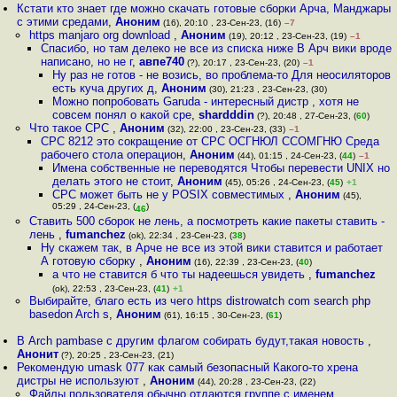
Кстати кто знает где можно скачать готовые сборки Арча, Манджары
с этими средами
,
Аноним
(16), 20:10 , 23-Сен-23, (16)
–7
https manjaro org download
,
Аноним
(19), 20:12 , 23-Сен-23, (19)
–1
Спасибо, но там делеко не все из списка ниже В Арч вики вроде
написано, но не г
,
авпе740
(?), 20:17 , 23-Сен-23, (20)
–1
Ну раз не готов - не возись, во проблема-то Для неосиляторов
есть куча других д
,
Аноним
(30), 21:23 , 23-Сен-23, (30)
Можно попробовать Garuda - интересный дистр , хотя не
совсем понял о какой сре
,
shardddin
(?), 20:48 , 27-Сен-23, (
60
)
Что такое СРС
,
Аноним
(32), 22:00 , 23-Сен-23, (33)
–1
СРС 8212 это сокращение от СРС ОСГНЮЛ ССОМГНЮ Среда
рабочего стола операцион
,
Аноним
(44), 01:15 , 24-Сен-23, (
44
)
–1
Имена собственные не переводятся Чтобы перевести UNIX но
делать этого не стоит
,
Аноним
(45), 05:26 , 24-Сен-23, (
45
)
+1
СРС может быть не у POSIX совместимых
,
Аноним
(45),
05:29 , 24-Сен-23, (
)
46
Ставить 500 сборок не лень, а посмотреть какие пакеты ставить -
лень
,
fumanchez
(ok), 22:34 , 23-Сен-23, (
38
)
Ну скажем так, в Арче не все из этой вики ставится и работает
А готовую сборку
,
Аноним
(16), 22:39 , 23-Сен-23, (
40
)
а что не ставится б что ты надеешься увидеть
,
fumanchez
(ok), 22:53 , 23-Сен-23, (
41
)
+1
Выбирайте, благо есть из чего https distrowatch com search php
basedon Arch s
,
Аноним
(61), 16:15 , 30-Сен-23, (
61
)
В Arch pambase с другим флагом собирать будут,такая новость
,
Анонит
(?), 20:25 , 23-Сен-23, (21)
Рекомендую umask 077 как самый безопасный Какого-то хрена
дистры не используют
,
Аноним
(44), 20:28 , 23-Сен-23, (22)
Файлы пользователя обычно отдаются группе с именем