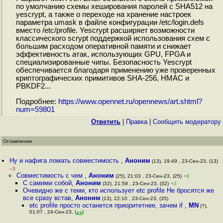
по умолчанию схемы хеширования паролей с SHA512 на
yescrypt, а также о переходе на хранение настроек
параметра umask в файле конфигурации /etc/login.defs
вместо /etc/profile. Yescrypt расширяет возможности
классического scrypt поддержкой использования схем с
большим расходом оперативной памяти и снижает
эффективность атак, использующих GPU, FPGA и
специализированные чипы. Безопасность Yescrypt
обеспечивается благодаря применению уже проверенных
криптографических примитивов SHA-256, HMAC и
PBKDF2...
Подробнее:
https://www.opennet.ru/opennews/art.shtml?
num=59801
Ответить
|
Правка
|
Cообщить модератору
Оглавление
Ну и нафига ломать совместимость
,
Аноним
(13), 19:49 , 23-Сен-23, (13)
–3
Совместимость с чем
,
Аноним
(25), 21:03 , 23-Сен-23, (25)
+6
С самими собой
,
Аноним
(32), 21:59 , 23-Сен-23, (32)
+2
Очевидно же с теми, кто использует etc profile Не бросятся же
все сразу встав
,
Аноним
(13), 22:10 , 23-Сен-23, (35)
etc profile просто останется приоритетнее, зачем if
,
MN
(?),
01:07 , 24-Сен-23, (
)
43