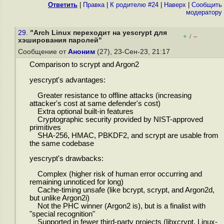
Ответить
|
Правка
|
К родителю #24
|
Наверх
|
Cообщить
модератору
29.
"Arch Linux переходит на yescrypt для
+
–
/
хэширования паролей"
Сообщение от
Аноним
(27), 23-Сен-23, 21:17
Comparison to scrypt and Argon2
yescrypt's advantages:
Greater resistance to offline attacks (increasing
attacker's cost at same defender's cost)
Extra optional built-in features
Cryptographic security provided by NIST-approved
primitives
SHA-256, HMAC, PBKDF2, and scrypt are usable from
the same codebase
yescrypt's drawbacks:
Complex (higher risk of human error occurring and
remaining unnoticed for long)
Cache-timing unsafe (like bcrypt, scrypt, and Argon2d,
but unlike Argon2i)
Not the PHC winner (Argon2 is), but is a finalist with
"special recognition"
Supported in fewer third-party projects (libxcrypt, Linux-