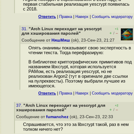
первая стабильная реализация yescrypt появилась
с 2018.
Ответить
|
Правка
|
Наверх
|
Cообщить модератору
31.
"Arch Linux переходит на yescrypt
+1
+
–
для хэширования паролей"
/
Сообщение от
НяшМяш
(ok), 23-Сен-23, 21:27
Опять онанимы показывают свою экспертность в
чтении текста. Тогда перефразирую:
В библиотеке криптографических примитивов под
названием libxcrypt, которая используется
PAMом, есть реализация yescrypt, но не
реализован Argon2 (тут в оригинале две ссылки
на пулреквесты). Поэтому выбрали лучшее из
имеющегося.
Ответить
|
Правка
|
Наверх
|
Cообщить модератору
37.
"Arch Linux переходит на yescrypt для
+2
+
–
хэширования паролей"
/
Сообщение от
fumanchez
(ok), 23-Сен-23, 22:33
Спрашивается, что это за libxcrypt такой, раз в нем
толком ничего нет?