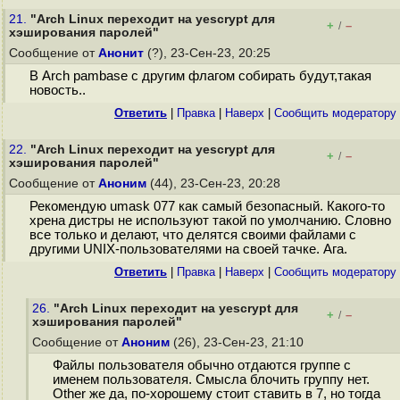
21.
"Arch Linux переходит на yescrypt для
+
–
/
хэширования паролей"
Сообщение от
Анонит
(?), 23-Сен-23, 20:25
В Arch pambase с другим флагом собирать будут,такая
новость..
Ответить
|
Правка
|
Наверх
|
Cообщить модератору
22.
"Arch Linux переходит на yescrypt для
+
–
/
хэширования паролей"
Сообщение от
Аноним
(44), 23-Сен-23, 20:28
Рекомендую umask 077 как самый безопасный. Какого-то
хрена дистры не используют такой по умолчанию. Словно
все только и делают, что делятся своими файлами с
другими UNIX-пользователями на своей тачке. Ага.
Ответить
|
Правка
|
Наверх
|
Cообщить модератору
26.
"Arch Linux переходит на yescrypt для
+
–
/
хэширования паролей"
Сообщение от
Аноним
(26), 23-Сен-23, 21:10
Файлы пользователя обычно отдаются группе с
именем пользователя. Смысла блочить группу нет.
Other же да, по-хорошему стоит ставить в 7, но тогда