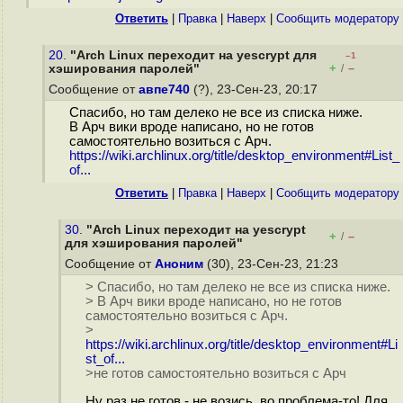
Ответить
|
Правка
|
Наверх
|
Cообщить модератору
20.
"Arch Linux переходит на yescrypt для
–1
+
–
хэширования паролей"
/
Сообщение от
авпе740
(?), 23-Сен-23, 20:17
Спасибо, но там делеко не все из списка ниже.
В Арч вики вроде написано, но не готов
самостоятельно возиться с Арч.
https://wiki.archlinux.org/title/desktop_environment#List_
of...
Ответить
|
Правка
|
Наверх
|
Cообщить модератору
30.
"Arch Linux переходит на yescrypt
+
–
/
для хэширования паролей"
Сообщение от
Аноним
(30), 23-Сен-23, 21:23
> Спасибо, но там делеко не все из списка ниже.
> В Арч вики вроде написано, но не готов
самостоятельно возиться с Арч.
>
https://wiki.archlinux.org/title/desktop_environment#Li
st_of...
>не готов самостоятельно возиться с Арч
Ну раз не готов - не возись, во проблема-то! Для