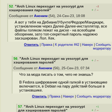
52
.
"Arch Linux переходит на yescrypt для
–2
+
–
хэширования паролей"
/
Сообщение от
Аноним
(54), 24-Сен-23, 18:08
А вот у тебя на Дебиане/Убунте/Федоре/Манджаре,
установленном через Далее-Далее-инсталлятор, все
файлы голяком лежат на диске - на всеобщем
обозрении, зато топ-секретный пароль надежно
захэширован. Лол. Кек.
Ответить
|
Правка
|
К родителю #42
|
Наверх
|
Cообщить
модератору
56
.
"Arch Linux переходит на yescrypt для
+
–
/
хэширования паролей"
Сообщение от
Аноним
(56), 25-Сен-23, 07:34
Что за мода писать о том, чего не знаешь?
В Fedora шифрование одной галкой в установщике
включается, в Debian на пару действий больше в
установшике.
Ответить
|
Правка
|
Наверх
|
Cообщить модератору
57
.
"Arch Linux переходит на yescrypt
+1
+
–
для хэширования паролей"
/