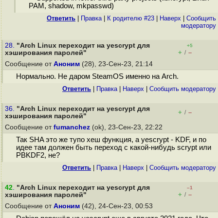
PAM, shadow, mkpasswd)
Ответить
|
Правка
|
К родителю #23
|
Наверх
|
Cообщить
модератору
28.
"Arch Linux переходит на yescrypt для
+5
+
–
хэширования паролей"
/
Сообщение от
Аноним
(28), 23-Сен-23, 21:14
Нормально. Не даром SteamOS именно на Arch.
Ответить
|
Правка
|
Наверх
|
Cообщить модератору
36.
"Arch Linux переходит на yescrypt для
+
–
/
хэширования паролей"
Сообщение от
fumanchez
(ok), 23-Сен-23, 22:22
Так SHA это же тупо хеш функция, а yescrypt - KDF, и по
идее там должен быть переход с какой-нибудь scrypt или
PBKDF2, не?
Ответить
|
Правка
|
Наверх
|
Cообщить модератору
42
.
"Arch Linux переходит на yescrypt для
–1
+
–
хэширования паролей"
/
Сообщение от
Аноним
(42), 24-Сен-23, 00:53