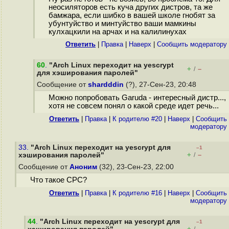
неосиляторов есть куча других дистров, та же
бамжара, если шибко в вашей школе гнобят за
убунтуйство и минтуйство ваши мамкины
кулхацкили на арчах и на калилинyxax
Ответить
|
Правка
|
Наверх
|
Cообщить модератору
60
.
"Arch Linux переходит на yescrypt
+
–
/
для хэширования паролей"
Сообщение от
shardddin
(?), 27-Сен-23, 20:48
Можно попробовать Garuda - интересный дистр...,
хотя не совсем понял о какой среде идет речь...
Ответить
|
Правка
|
К родителю #20
|
Наверх
|
Cообщить
модератору
33.
"Arch Linux переходит на yescrypt для
–1
+
–
хэширования паролей"
/
Сообщение от
Аноним
(32), 23-Сен-23, 22:00
Что такое СРС?
Ответить
|
Правка
|
К родителю #16
|
Наверх
|
Cообщить
модератору
44
.
"Arch Linux переходит на yescrypt для
–1
+
–