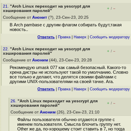
21.
"Arch Linux переходит на yescrypt для
+
–
/
хэширования паролей"
Сообщение от
Анонит
(?), 23-Сен-23, 20:25
В Arch pambase с другим флагом собирать будут,такая
новость..
Ответить
|
Правка
|
Наверх
|
Cообщить модератору
22.
"Arch Linux переходит на yescrypt для
+
–
/
хэширования паролей"
Сообщение от
Аноним
(44), 23-Сен-23, 20:28
Рекомендую umask 077 как самый безопасный. Какого-то
хрена дистры не используют такой по умолчанию. Словно
все только и делают, что делятся своими файлами с
другими UNIX-пользователями на своей тачке. Ага.
Ответить
|
Правка
|
Наверх
|
Cообщить модератору
26.
"Arch Linux переходит на yescrypt для
+
–
/
хэширования паролей"
Сообщение от
Аноним
(26), 23-Сен-23, 21:10
Файлы пользователя обычно отдаются группе с
именем пользователя. Смысла блочить группу нет.
Other же да, по-хорошему стоит ставить в 7, но тогда