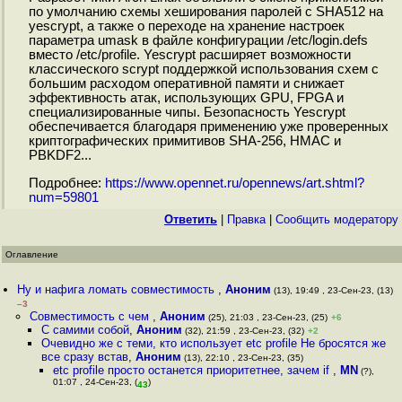
по умолчанию схемы хеширования паролей с SHA512 на
yescrypt, а также о переходе на хранение настроек
параметра umask в файле конфигурации /etc/login.defs
вместо /etc/profile. Yescrypt расширяет возможности
классического scrypt поддержкой использования схем с
большим расходом оперативной памяти и снижает
эффективность атак, использующих GPU, FPGA и
специализированные чипы. Безопасность Yescrypt
обеспечивается благодаря применению уже проверенных
криптографических примитивов SHA-256, HMAC и
PBKDF2...
Подробнее:
https://www.opennet.ru/opennews/art.shtml?
num=59801
Ответить
|
Правка
|
Cообщить модератору
Оглавление
Ну и нафига ломать совместимость
,
Аноним
(13), 19:49 , 23-Сен-23, (13)
–3
Совместимость с чем
,
Аноним
(25), 21:03 , 23-Сен-23, (25)
+6
С самими собой
,
Аноним
(32), 21:59 , 23-Сен-23, (32)
+2
Очевидно же с теми, кто использует etc profile Не бросятся же
все сразу встав
,
Аноним
(13), 22:10 , 23-Сен-23, (35)
etc profile просто останется приоритетнее, зачем if
,
MN
(?),
01:07 , 24-Сен-23, (
)
43