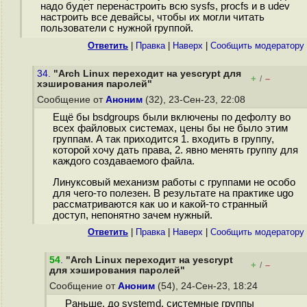
надо будет перенастроить всю sysfs, procfs и в udev
настроить все девайсы, чтобы их могли читать
пользователи с нужной группой.
Ответить
|
Правка
|
Наверх
|
Cообщить модератору
34.
"Arch Linux переходит на yescrypt для
+
–
/
хэширования паролей"
Сообщение от
Аноним
(32), 23-Сен-23, 22:08
Ещё бы bsdgroups были включены по дефолту во
всех файловых системах, цены бы не было этим
группам. А так приходится 1. входить в группу,
которой хочу дать права, 2. явно менять группу для
каждого создаваемого файла.
Линуксовый механизм работы с группами не особо
для чего-то полезен. В результате на практике ugo
рассматриваются как uo и какой-то странный
доступ, непонятно зачем нужный.
Ответить
|
Правка
|
Наверх
|
Cообщить модератору
54
.
"Arch Linux переходит на yescrypt
+
–
/
для хэширования паролей"
Сообщение от
Аноним
(54), 24-Сен-23, 18:24
Раньше, до systemd, системные группы