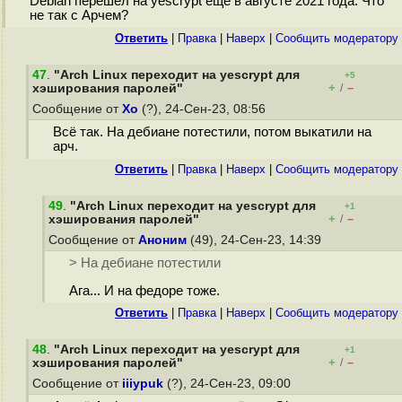
Debian перешёл на yescrypt еще в августе 2021 года. Что
не так с Арчем?
Ответить
|
Правка
|
Наверх
|
Cообщить модератору
47
.
"Arch Linux переходит на yescrypt для
+5
+
–
хэширования паролей"
/
Сообщение от
Xo
(?), 24-Сен-23, 08:56
Всё так. На дебиане потестили, потом выкатили на
арч.
Ответить
|
Правка
|
Наверх
|
Cообщить модератору
49
.
"Arch Linux переходит на yescrypt для
+1
+
–
хэширования паролей"
/
Сообщение от
Аноним
(49), 24-Сен-23, 14:39
> На дебиане потестили
Ага... И на федоре тоже.
Ответить
|
Правка
|
Наверх
|
Cообщить модератору
48
.
"Arch Linux переходит на yescrypt для
+1
+
–
хэширования паролей"
/
Сообщение от
iiiypuk
(?), 24-Сен-23, 09:00