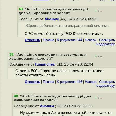
46
.
"Arch Linux переходит на yescrypt
+
–
/
для хэширования паролей"
Сообщение от
Аноним
(45), 24-Сен-23, 05:29
>Среда рабочего стола операционной системы
СРС может быть не у POSIX совместимых.
Ответить
|
Правка
|
К родителю #44
|
Наверх
|
Cообщить
модератору
38
.
"Arch Linux переходит на yescrypt для
+
–
/
хэширования паролей"
Сообщение от
fumanchez
(ok), 23-Сен-23, 22:34
Ставить 500 сборок не лень, а посмотреть какие
пакеты ставить - лень.
Ответить
|
Правка
|
К родителю #16
|
Наверх
|
Cообщить
модератору
40
.
"Arch Linux переходит на yescrypt для
+
–
/
хэширования паролей"
Сообщение от
Аноним
(16), 23-Сен-23, 22:39
Ну скажем так, в Арче не все из этой вики ставится