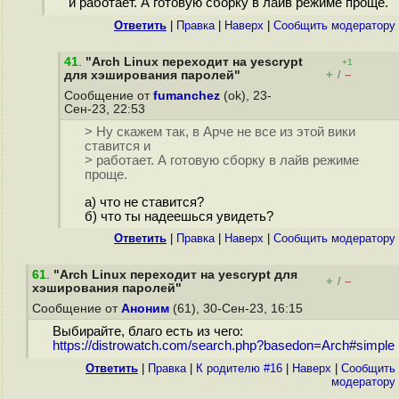
и работает. А готовую сборку в лайв режиме проще.
Ответить
|
Правка
|
Наверх
|
Cообщить модератору
41
.
"Arch Linux переходит на yescrypt
+1
+
–
для хэширования паролей"
/
Сообщение от
fumanchez
(ok), 23-
Сен-23, 22:53
> Ну скажем так, в Арче не все из этой вики
ставится и
> работает. А готовую сборку в лайв режиме
проще.
а) что не ставится?
б) что ты надеешься увидеть?
Ответить
|
Правка
|
Наверх
|
Cообщить модератору
61
.
"Arch Linux переходит на yescrypt для
+
–
/
хэширования паролей"
Сообщение от
Аноним
(61), 30-Сен-23, 16:15
Выбирайте, благо есть из чего:
https://distrowatch.com/search.php?basedon=Arch#simple
Ответить
|
Правка
|
К родителю #16
|
Наверх
|
Cообщить
модератору