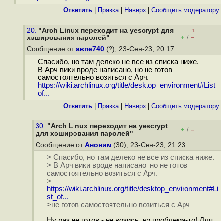
Ответить
|
Правка
|
Наверх
|
Cообщить модератору
20.
"Arch Linux переходит на yescrypt для
–1
+
–
хэширования паролей"
/
Сообщение от
авпе740
(?), 23-Сен-23, 20:17
Спасибо, но там делеко не все из списка ниже.
В Арч вики вроде написано, но не готов
самостоятельно возиться с Арч.
https://wiki.archlinux.org/title/desktop_environment#List_
of...
Ответить
|
Правка
|
Наверх
|
Cообщить модератору
30.
"Arch Linux переходит на yescrypt
+
–
/
для хэширования паролей"
Сообщение от
Аноним
(30), 23-Сен-23, 21:23
> Спасибо, но там делеко не все из списка ниже.
> В Арч вики вроде написано, но не готов
самостоятельно возиться с Арч.
>
https://wiki.archlinux.org/title/desktop_environment#Li
st_of...
>не готов самостоятельно возиться с Арч
Ну раз не готов - не возись, во проблема-то! Для