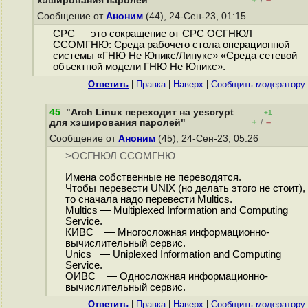
хэширования паролей"
/
Сообщение от
Аноним
(44), 24-Сен-23, 01:15
СРС — это сокращение от СРС ОСГНЮЛ
ССОМГНЮ: Среда рабочего стола операционной
системы «ГНЮ Не Юникс/Линукс» «Среда сетевой
объектной модели ГНЮ Не Юникс».
Ответить
|
Правка
|
Наверх
|
Cообщить модератору
45
.
"Arch Linux переходит на yescrypt
+1
+
–
для хэширования паролей"
/
Сообщение от
Аноним
(45), 24-Сен-23, 05:26
>ОСГНЮЛ ССОМГНЮ
Имена собственные не переводятся.
Чтобы перевести UNIX (но делать этого не стоит),
то сначала надо перевести Multics.
Multics — Multiplexed Information and Computing
Service.
КИВС — Многосложная информационно-
вычислительный сервис.
Unics — Uniplexed Information and Computing
Service.
ОИВС — Односложная информационно-
вычислительный сервис.
Ответить
|
Правка
|
Наверх
|
Cообщить модератору