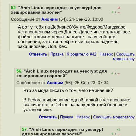
52
.
"Arch Linux переходит на yescrypt для
–2
+
–
хэширования паролей"
/
Сообщение от
Аноним
(54), 24-Сен-23, 18:08
А вот у тебя на Дебиане/Убунте/Федоре/Манджаре,
установленном через Далее-Далее-инсталлятор, все
файлы голяком лежат на диске - на всеобщем
обозрении, зато топ-секретный пароль надежно
захэширован. Лол. Кек.
Ответить
|
Правка
|
К родителю #42
|
Наверх
|
Cообщить
модератору
56
.
"Arch Linux переходит на yescrypt для
+
–
/
хэширования паролей"
Сообщение от
Аноним
(56), 25-Сен-23, 07:34
Что за мода писать о том, чего не знаешь?
В Fedora шифрование одной галкой в установщике
включается, в Debian на пару действий больше в
установшике.
Ответить
|
Правка
|
Наверх
|
Cообщить модератору
57
.
"Arch Linux переходит на yescrypt
+1
+
–
для хэширования паролей"
/