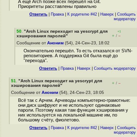
А ещё Arch позже всех перешёл на Git.
Приоритеты расставлены правильно
Ответить
|
Правка
|
К родителю #42
|
Наверх
|
Cообщить
модератору
50
.
"Arch Linux переходит на yescrypt для
+1
+
–
хэширования паролей"
/
Сообщение от
Аноним
(54), 24-Сен-23, 18:02
Окончательно перешёл. То есть отказался от SVN-
репозиториев. А поддержка Git была ещё до
"перехода".
Ответить
|
Правка
|
Наверх
|
Cообщить модератору
51
.
"Arch Linux переходит на yescrypt для
+
–
/
хэширования паролей"
Сообщение от
Аноним
(54), 24-Сен-23, 18:05
Всё так с Арчем. Арчеводы компьютерно-грамотные:
они диск шифруют и не используют одинаковые
пароли. Поэтому какая там функция хэширования у
них используется на локальной машине им, по
большому счёту, фиолетово.
Ответить
|
Правка
|
К родителю #42
|
Наверх
|
Cообщить
модератору