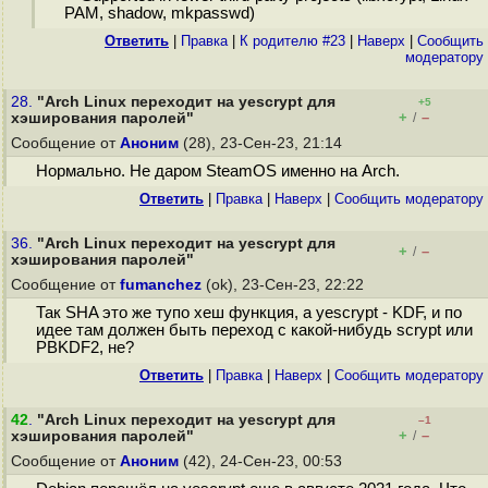
PAM, shadow, mkpasswd)
Ответить
|
Правка
|
К родителю #23
|
Наверх
|
Cообщить
модератору
28.
"Arch Linux переходит на yescrypt для
+5
+
–
хэширования паролей"
/
Сообщение от
Аноним
(28), 23-Сен-23, 21:14
Нормально. Не даром SteamOS именно на Arch.
Ответить
|
Правка
|
Наверх
|
Cообщить модератору
36.
"Arch Linux переходит на yescrypt для
+
–
/
хэширования паролей"
Сообщение от
fumanchez
(ok), 23-Сен-23, 22:22
Так SHA это же тупо хеш функция, а yescrypt - KDF, и по
идее там должен быть переход с какой-нибудь scrypt или
PBKDF2, не?
Ответить
|
Правка
|
Наверх
|
Cообщить модератору
42
.
"Arch Linux переходит на yescrypt для
–1
+
–
хэширования паролей"
/
Сообщение от
Аноним
(42), 24-Сен-23, 00:53