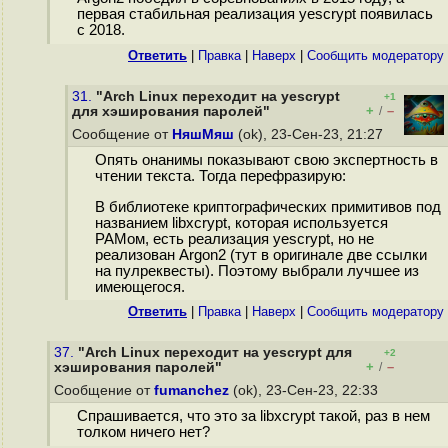
первая стабильная реализация yescrypt появилась
с 2018.
Ответить
|
Правка
|
Наверх
|
Cообщить модератору
31.
"Arch Linux переходит на yescrypt
+1
+
–
для хэширования паролей"
/
Сообщение от
НяшМяш
(ok), 23-Сен-23, 21:27
Опять онанимы показывают свою экспертность в
чтении текста. Тогда перефразирую:
В библиотеке криптографических примитивов под
названием libxcrypt, которая используется
PAMом, есть реализация yescrypt, но не
реализован Argon2 (тут в оригинале две ссылки
на пулреквесты). Поэтому выбрали лучшее из
имеющегося.
Ответить
|
Правка
|
Наверх
|
Cообщить модератору
37.
"Arch Linux переходит на yescrypt для
+2
+
–
хэширования паролей"
/
Сообщение от
fumanchez
(ok), 23-Сен-23, 22:33
Спрашивается, что это за libxcrypt такой, раз в нем
толком ничего нет?