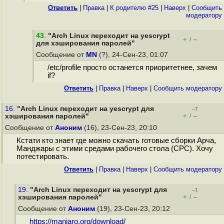
Ответить
|
Правка
|
К родителю #25
|
Наверх
|
Cообщить
модератору
43
.
"Arch Linux переходит на yescrypt
+
–
/
для хэширования паролей"
Сообщение от
MN
(?), 24-Сен-23, 01:07
/etc/profile просто останется приоритетнее, зачем
if?
Ответить
|
Правка
|
Наверх
|
Cообщить модератору
16.
"Arch Linux переходит на yescrypt для
–7
+
–
хэширования паролей"
/
Сообщение от
Аноним
(16), 23-Сен-23, 20:10
Кстати кто знает где можно скачать готовые сборки Арча,
Манджары с этими средами рабочего стола (СРС). Хочу
потестировать.
Ответить
|
Правка
|
Наверх
|
Cообщить модератору
19.
"Arch Linux переходит на yescrypt для
–1
+
–
хэширования паролей"
/
Сообщение от
Аноним
(19), 23-Сен-23, 20:12
https://manjaro.org/download
/