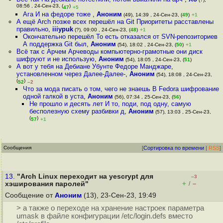
08:56 , 24-Сен-23, (
)
47
+5
Ага И на федоре тоже
,
Аноним
(49), 14:39 , 24-Сен-23, (
49
)
+1
А ещё Arch позже всех перешёл на Git Приоритеты расставлены
правильно
,
iiiypuk
(?), 09:00 , 24-Сен-23, (
48
)
+1
Окончательно перешёл То есть отказался от SVN-репозиториев
А поддержка Git был
,
Аноним
(54), 18:02 , 24-Сен-23, (
50
)
+1
Всё так с Арчем Арчеводы компьютерно-грамотные они диск
шифруют и не использую
,
Аноним
(54), 18:05 , 24-Сен-23, (
51
)
А вот у тебя на Дебиане Убунте Федоре Манджаре,
установленном через Далее-Далее-
,
Аноним
(54), 18:08 , 24-Сен-23,
(
)
52
–2
Что за мода писать о том, чего не знаешь В Fedora шифрование
одной галкой в уста
,
Аноним
(56), 07:34 , 25-Сен-23, (
56
)
Не прошло и десять лет И то, поди, под одну, самую
бесполезную схему разбивки д
,
Аноним
(57), 13:03 , 25-Сен-23,
(
)
57
+1
Сообщения
[
Сортировка по времени
|
RSS
]
13.
"Arch Linux переходит на yescrypt для
–3
+
–
хэширования паролей"
/
Сообщение от
Аноним
(13), 23-Сен-23, 19:49
> а также о переходе на хранение настроек параметра
umask в файле конфигурации /etc/login.defs вместо