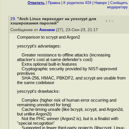
Ответить
|
Правка
|
К родителю #24
|
Наверх
|
Cообщить
модератору
29.
"Arch Linux переходит на yescrypt для
+
–
/
хэширования паролей"
Сообщение от
Аноним
(27), 23-Сен-23, 21:17
Comparison to scrypt and Argon2
yescrypt's advantages:
Greater resistance to offline attacks (increasing
attacker's cost at same defender's cost)
Extra optional built-in features
Cryptographic security provided by NIST-approved
primitives
SHA-256, HMAC, PBKDF2, and scrypt are usable from
the same codebase
yescrypt's drawbacks:
Complex (higher risk of human error occurring and
remaining unnoticed for long)
Cache-timing unsafe (like bcrypt, scrypt, and Argon2d,
but unlike Argon2i)
Not the PHC winner (Argon2 is), but is a finalist with
"special recognition"
Supported in fewer third-party projects (libxcrypt, Linux-