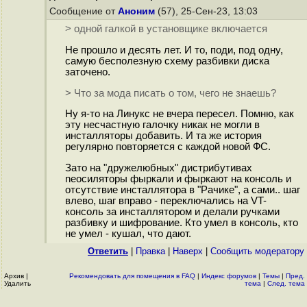
Сообщение от
Аноним
(57), 25-Сен-23, 13:03
> одной галкой в установщике включается
Не прошло и десять лет. И то, поди, под одну,
самую бесполезную схему разбивки диска
заточено.
> Что за мода писать о том, чего не знаешь?
Ну я-то на Линукс не вчера пересел. Помню, как
эту несчастную галочку никак не могли в
инсталляторы добавить. И та же история
регулярно повторяется с каждой новой ФС.
Зато на "дружелюбных" дистрибутивах
neoсиляторы фыркали и фыркают на консоль и
отсутствие инсталлятора в "Рачике", а сами.. шаг
влево, шаг вправо - переключались на VT-
консоль за инсталлятором и делали ручками
разбивку и шифрование. Кто умел в консоль, кто
не умел - кушал, что дают.
Ответить
|
Правка
|
Наверх
|
Cообщить модератору
Архив
|
Рекомендовать для помещения в FAQ
|
Индекс форумов
|
Темы
|
Пред.
Удалить
тема
|
След. тема