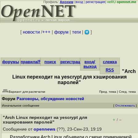
Профиль:
Аноним
(
вход
|
регистрация
)
неRU
opennet.me
[
новости
/
+++
|
форум
|
теги
|
]
форумы
правила/FAQ
поиск
регистрация
вход/
слежка
выход
RSS
"Arch
Linux переходит на yescrypt для хэширования
паролей"
Вариант для распечатки
Пред. тема
|
След. тема
Форум
Разговоры, обсуждение новостей
Изначальное сообщение
[
Отслеживать
]
"Arch Linux переходит на yescrypt для
+
–
/
хэширования паролей"
Сообщение от
opennews
(??), 23-Сен-23, 19:19
Разработчики Arch Linux объявили о смене применяемой