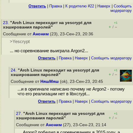
Ответить
|
Правка
|
К родителю #22
|
Наверх
|
Cообщить
модератору
23.
"Arch Linux переходит на yescrypt для
+1
+
–
хэширования паролей"
/
Сообщение от
Аноним
(23), 23-Сен-23, 20:36
>Yescrypt
... но соревнование выиграла Argon2...
Ответить
|
Правка
|
Наверх
|
Cообщить модератору
24.
"Arch Linux переходит на yescrypt для
+1
+
–
хэширования паролей"
/
Сообщение от
НяшМяш
(ok), 23-Сен-23, 20:45
...и в оригинале написано почему не Argon2 - потому
что его реализации нет в libxcrypt...
Ответить
|
Правка
|
Наверх
|
Cообщить модератору
27.
"Arch Linux переходит на yescrypt для
+1
+
–
хэширования паролей"
/
Сообщение от
Аноним
(27), 23-Сен-23, 21:14
Argon2 победил в соревнованиях в 2015 году, а