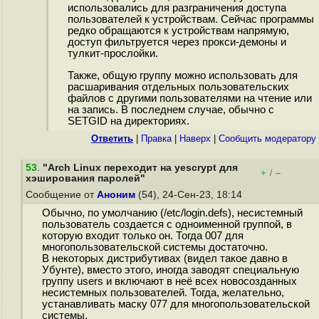
использовались для разграничения доступа
пользователей к устройствам. Сейчас программы
редко обращаются к устройствам напрямую,
доступ фильтруется через прокси-демоны и
тулкит-прослойки.
Также, общую группу можно использовать для
расшаривания отдельных пользовательских
файлов с другими пользователями на чтение или
на запись. В последнем случае, обычно с
SETGID на директориях.
Ответить
|
Правка
|
Наверх
|
Cообщить модератору
53
.
"Arch Linux переходит на yescrypt для
+
–
/
хэширования паролей"
Сообщение от
Аноним
(54), 24-Сен-23, 18:14
Обычно, по умолчанию (/etc/login.defs), несистемный
пользователь создается с одноименной группой, в
которую входит только он. Тогда 007 для
многопользовательской системы достаточно.
В некоторых дистрибутивах (видел такое давно в
Убунте), вместо этого, иногда заводят специальную
группу users и включают в неё всех новосозданных
несистемных пользователей. Тогда, желательно,
устанавливать маску 077 для многопользовательской
системы.