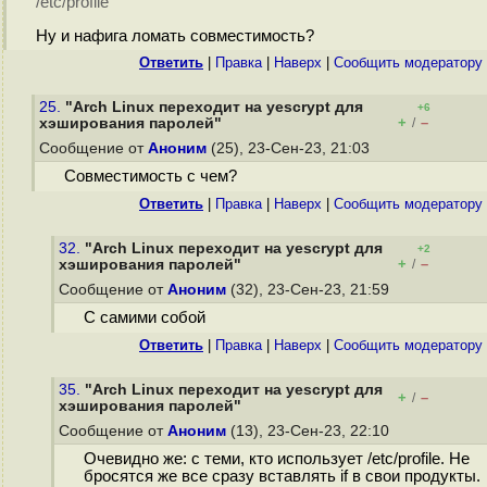
/etc/profile
Ну и нафига ломать совместимость?
Ответить
|
Правка
|
Наверх
|
Cообщить модератору
25.
"Arch Linux переходит на yescrypt для
+6
+
–
хэширования паролей"
/
Сообщение от
Аноним
(25), 23-Сен-23, 21:03
Совместимость с чем?
Ответить
|
Правка
|
Наверх
|
Cообщить модератору
32.
"Arch Linux переходит на yescrypt для
+2
+
–
хэширования паролей"
/
Сообщение от
Аноним
(32), 23-Сен-23, 21:59
С самими собой
Ответить
|
Правка
|
Наверх
|
Cообщить модератору
35.
"Arch Linux переходит на yescrypt для
+
–
/
хэширования паролей"
Сообщение от
Аноним
(13), 23-Сен-23, 22:10
Очевидно же: с теми, кто использует /etc/profile. Не
бросятся же все сразу вставлять if в свои продукты.