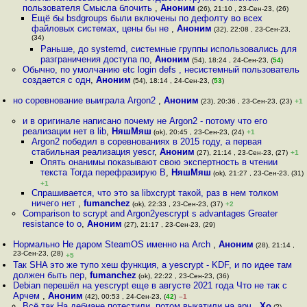
пользователя Смысла блочить
,
Аноним
(26), 21:10 , 23-Сен-23, (26)
Ещё бы bsdgroups были включены по дефолту во всех
файловых системах, цены бы не
,
Аноним
(32), 22:08 , 23-Сен-23,
(34)
Раньше, до systemd, системные группы использовались для
разграничения доступа по
,
Аноним
(54), 18:24 , 24-Сен-23, (
54
)
Обычно, по умолчанию etc login defs , несистемный пользователь
создается с одн
,
Аноним
(54), 18:14 , 24-Сен-23, (
53
)
но соревнование выиграла Argon2
,
Аноним
(23), 20:36 , 23-Сен-23, (23)
+1
и в оригинале написано почему не Argon2 - потому что его
реализации нет в lib
,
НяшМяш
(ok), 20:45 , 23-Сен-23, (24)
+1
Argon2 победил в соревнованиях в 2015 году, а первая
стабильная реализация yescr
,
Аноним
(27), 21:14 , 23-Сен-23, (27)
+1
Опять онанимы показывают свою экспертность в чтении
текста Тогда перефразирую В
,
НяшМяш
(ok), 21:27 , 23-Сен-23, (31)
+1
Спрашивается, что это за libxcrypt такой, раз в нем толком
ничего нет
,
fumanchez
(ok), 22:33 , 23-Сен-23, (37)
+2
Comparison to scrypt and Argon2yescrypt s advantages Greater
resistance to o
,
Аноним
(27), 21:17 , 23-Сен-23, (29)
Нормально Не даром SteamOS именно на Arch
,
Аноним
(28), 21:14 ,
23-Сен-23, (28)
+5
Так SHA это же тупо хеш функция, а yescrypt - KDF, и по идее там
должен быть пер
,
fumanchez
(ok), 22:22 , 23-Сен-23, (36)
Debian перешёл на yescrypt еще в августе 2021 года Что не так с
Арчем
,
Аноним
(42), 00:53 , 24-Сен-23, (
42
)
–1
Всё так На дебиане потестили, потом выкатили на арч
,
Xo
(?),