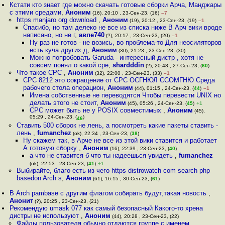
Кстати кто знает где можно скачать готовые сборки Арча, Манджары
с этими средами
,
Аноним
(16), 20:10 , 23-Сен-23, (16)
–7
https manjaro org download
,
Аноним
(19), 20:12 , 23-Сен-23, (19)
–1
Спасибо, но там делеко не все из списка ниже В Арч вики вроде
написано, но не г
,
авпе740
(?), 20:17 , 23-Сен-23, (20)
–1
Ну раз не готов - не возись, во проблема-то Для неосиляторов
есть куча других д
,
Аноним
(30), 21:23 , 23-Сен-23, (30)
Можно попробовать Garuda - интересный дистр , хотя не
совсем понял о какой сре
,
shardddin
(?), 20:48 , 27-Сен-23, (
60
)
Что такое СРС
,
Аноним
(32), 22:00 , 23-Сен-23, (33)
–1
СРС 8212 это сокращение от СРС ОСГНЮЛ ССОМГНЮ Среда
рабочего стола операцион
,
Аноним
(44), 01:15 , 24-Сен-23, (
44
)
–1
Имена собственные не переводятся Чтобы перевести UNIX но
делать этого не стоит
,
Аноним
(45), 05:26 , 24-Сен-23, (
45
)
+1
СРС может быть не у POSIX совместимых
,
Аноним
(45),
05:29 , 24-Сен-23, (
)
46
Ставить 500 сборок не лень, а посмотреть какие пакеты ставить -
лень
,
fumanchez
(ok), 22:34 , 23-Сен-23, (
38
)
Ну скажем так, в Арче не все из этой вики ставится и работает
А готовую сборку
,
Аноним
(16), 22:39 , 23-Сен-23, (
40
)
а что не ставится б что ты надеешься увидеть
,
fumanchez
(ok), 22:53 , 23-Сен-23, (
41
)
+1
Выбирайте, благо есть из чего https distrowatch com search php
basedon Arch s
,
Аноним
(61), 16:15 , 30-Сен-23, (
61
)
В Arch pambase с другим флагом собирать будут,такая новость
,
Анонит
(?), 20:25 , 23-Сен-23, (21)
Рекомендую umask 077 как самый безопасный Какого-то хрена
дистры не используют
,
Аноним
(44), 20:28 , 23-Сен-23, (22)
Файлы пользователя обычно отдаются группе с именем