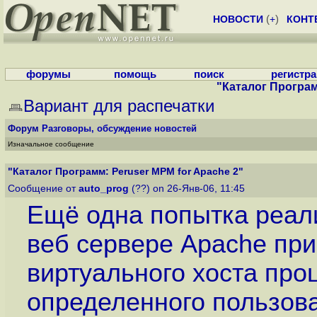
НОВОСТИ
(
+
)
КОНТ
форумы
помощь
поиск
регистр
"Каталог Програм
Вариант для распечатки
Форум
Разговоры, обсуждение новостей
Изначальное сообщение
"Каталог Программ: Peruser MPM for Apache 2"
Сообщение от
auto_prog
(??) on 26-Янв-06, 11:45
Ещё одна попытка реал
веб сервере Apache при
виртуального хоста про
определенного пользова