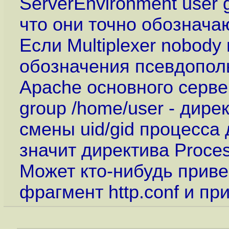
ServerEnvironment user 
что они точно обознача
Если Multiplexer nobody
обозначения псевдопол
Apache основного сервер
group /home/user - дир
смены uid/gid процесса 
значит директива Proces
Может кто-нибудь прив
фрагмент http.conf и пр