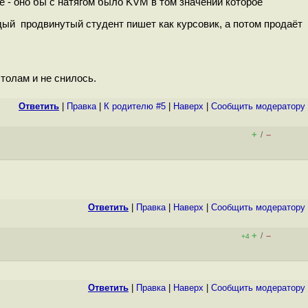
её - оно бы с натягом было KVM в том значении которое
аждый продвинутый студент пишет как курсовик, а потом продаёт
толам и не снилось.
Ответить
|
Правка
|
К родителю #5
|
Наверх
|
Cообщить модератору
+
–
/
Ответить
|
Правка
|
Наверх
|
Cообщить модератору
+
–
/
+4
Ответить
|
Правка
|
Наверх
|
Cообщить модератору