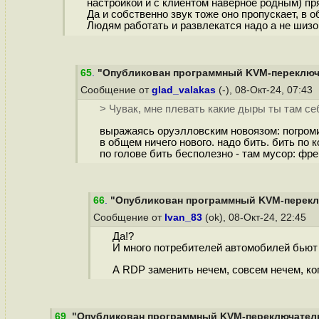
настройкой и с клиентом наверное родным) пря
Да и собственно звук тоже оно пропускает, в о
Людям работать и развлекатся надо а не шизо
65
.
"Опубликован программный KVM-переключат
Сообщение от
glad_valakas
(-), 08-Окт-24, 07:43
> Чувак, мне плевать какие дыры ты там с
выражаясь оруэлловским новоязом: погром
в общем ничего нового. надо бить. бить по 
по голове бить бесполезно - там мусор: фре
66
.
"Опубликован программный KVM-переключ
Сообщение от
Ivan_83
(ok), 08-Окт-24, 22:45
Да!?
И много потребителей автомобилей бьют
А RDP заменить нечем, совсем нечем, когд
69
.
"Опубликован программный KVM-переключатель 