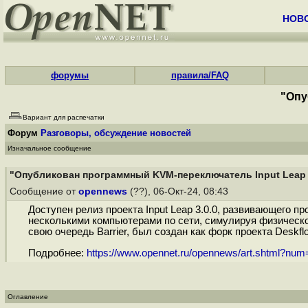
НОВ
форумы
правила/FAQ
"Опу
Вариант для распечатки
Форум
Разговоры, обсуждение новостей
Изначальное сообщение
"Опубликован программный KVM-переключатель Input Leap 
Сообщение от
opennews
(??), 06-Окт-24, 08:43
Доступен релиз проекта Input Leap 3.0.0, развивающего 
несколькими компьютерами по сети, симулируя физическое
свою очередь Barrier, был создан как форк проекта Deskf
Подробнее:
https://www.opennet.ru/opennews/art.shtml?nu
Оглавление