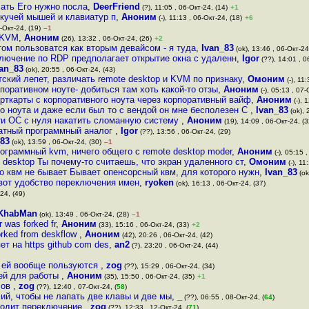
чать Его нужно посла
,
DeerFriend
(?), 11:05 , 06-Окт-24, (14)
+1
 кучей мышей и клавиатур п
,
Аноним
(-), 11:13 , 06-Окт-24, (18)
+6
-Окт-24, (19)
–1
 KVM
,
Аноним
(26), 13:32 , 06-Окт-24, (26)
+2
том пользоватся как вторым девайсом - я туда
,
Ivan_83
(ok), 13:46 , 06-Окт-24
лючение по RDP предполагает открытие окна с удаленн
,
Igor
(??), 14:01 , 0
van_83
(ok), 20:55 , 06-Окт-24, (43)
тский лепет, различать remote desktop и KVM по признаку
,
Омоним
(-), 11
рпоративном ноуте- добиться там хоть какой-то отзы
,
Аноним
(-), 05:13 , 07-
рткарты с корпоративного ноута через корпоративный вайф
,
Аноним
(-), 
го ноута и даже если был то с вендой он мне бесполезен С
,
Ivan_83
(ok), 
ти ОС с нуля накатить сломанную систему
,
Аноним
(19), 14:09 , 06-Окт-24, (3
латный программный аналог
,
Igor
(??), 13:56 , 06-Окт-24, (29)
_83
(ok), 13:59 , 06-Окт-24, (30)
–1
ограммный kvm, ничего общего с remote desktop moder
,
Аноним
(-), 05:15 
 desktop Ты почему-то считаешь, что экран удаленного ст
,
Омоним
(-), 11
о квм не бывает Бывает опенсорсный квм, для которого нужн
,
Ivan_83
(ok
 вот удобство переключения имен
,
ryoken
(ok), 16:13 , 06-Окт-24, (37)
-24, (49)
KhabMan
(ok), 13:49 , 06-Окт-24, (28)
–1
 was forked fr
,
Аноним
(33), 15:16 , 06-Окт-24, (33)
+2
orked from deskflow
,
Аноним
(42), 20:26 , 06-Окт-24, (42)
ет на https github com des
,
an2
(?), 23:20 , 06-Окт-24, (44)
 ей вообще пользуются
,
zog
(??), 15:29 , 06-Окт-24, (34)
ней для работы
,
Аноним
(35), 15:50 , 06-Окт-24, (35)
+1
сов
,
zog
(??), 12:40 , 07-Окт-24, (
58
)
ий, чтобы не лапать две клавы и две мы
,
_
(??), 06:55 , 08-Окт-24, (
64
)
сходит переключение
,
zog
(??), 12:33 , 12-Окт-24, (
71
)