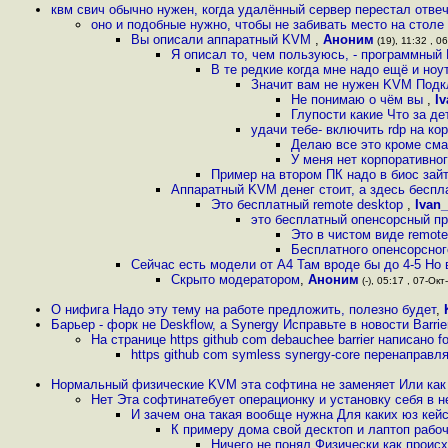
квм свич обычно нужен, когда удалённый сервер перестал отве
оно и подобные нужно, чтобы не забивать место на столе
Вы описали аппаратный KVM
,
Аноним
(19), 11:32 , 06
Я описал то, чем пользуюсь, - программный
В те редкие когда мне надо ещё и ноу
Значит вам не нужен KVM Подк
Не понимаю о чём вы
,
I
Глупости какие Что за де
удачи тебе- включить rdp на ко
Делаю все это кроме сма
У меня нет корпоративно
Пример на втором ПК надо в биос зай
Аппаратный KVM денег стоит, а здесь бесп
Это бесплатный remote desktop
,
Ivan
это бесплатный опенсорсный пр
Это в чистом виде remote
Бесплатного опенсорсног
Сейчас есть модели от А4 Там вроде бы до 4-5 Но
Скрыто модератором
,
Аноним
(-), 05:17 , 07-Окт
О нифига Надо эту тему на работе предложить, полезно будет
,
Барьер - форк не Deskflow, а Synergy Исправьте в новости Barrier
На странице https github com debauchee barrier написано f
https github com symless synergy-core перенаправля
Нормальный физические KVM эта софтина не заменяет Или как
Нет Эта софтинатебует операционку и установку себя в 
И зачем она такая вообще нужна Для каких юз кей
К примеру дома свой десктоп и лаптоп рабоч
Ничего не понял Физически как прои