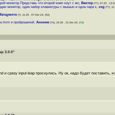
рой монитор Представь что второй комп ноут с мо
,
Виктор
(??), 07:25 , 13-О
один монитор, один набор клавиатуры с мышью и одна пара к
,
zog
(??), 11:
Матцумото
(?), 11:35 , 07-Окт-24, (54)
emu kvm и проброшеной
,
Аноним
(74), 16:36 , 21-Окт-24, (
74
)
p 3.0.0"
и сразу input-leap проснулись. Ну ок, надо будет поставить, хо