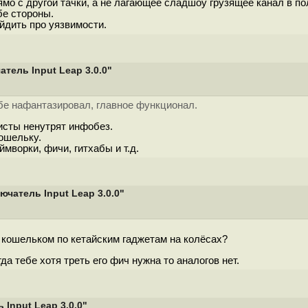
мо с другой тачки, а не лагающее сладшоу грузящее канал в по
бе стороны.
йдить про уязвимости.
ель Input Leap 3.0.0"
ебе нафантазировал, главное функционал.
исты ненутрят инфобез.
кошельку.
ймворки, фичи, гитхабы и т.д.
атель Input Leap 3.0.0"
 кошельком по кетайским гаджетам на колёсах?
а тебе хотя треть его фич нужна то аналогов нет.
Input Leap 3.0.0"