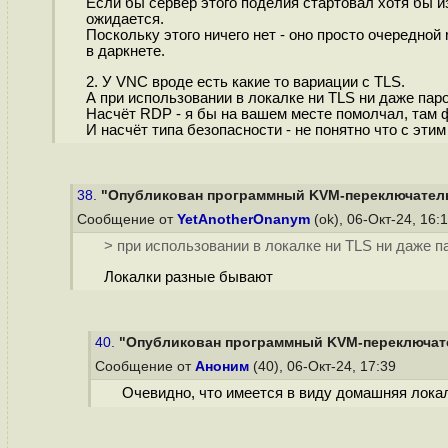
Если бы сервер этого поделия стартовал хотя бы из
ожидается.
Поскольку этого ничего нет - оно просто очередной
в даркнете.
2. У VNC вроде есть какие то вариации с TLS.
А при использовании в локалке ни TLS ни даже пар
Насчёт RDP - я бы на вашем месте помолчал, там 
И насчёт типа безопасности - не понятно что с этим
38.
"Опубликован программный KVM-переключатель 
Сообщение от
YetAnotherOnanym
(ok), 06-Окт-24, 16:
> при использовании в локалке ни TLS ни даже п
Локалки разные бывают
40.
"Опубликован программный KVM-переключател
Сообщение от
Аноним
(40), 06-Окт-24, 17:39
Очевидно, что имеется в виду домашняя локалк