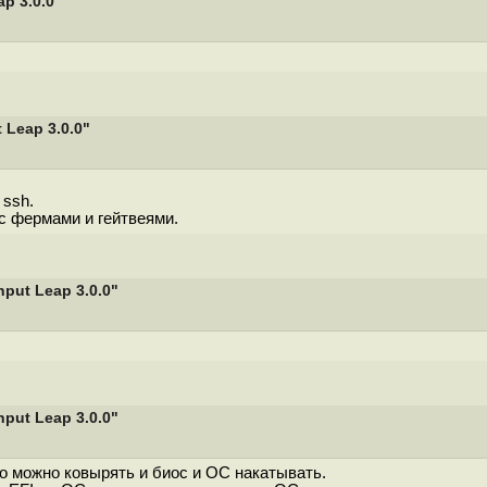
p 3.0.0"
Leap 3.0.0"
 ssh.
с фермами и гейтвеями.
ut Leap 3.0.0"
ut Leap 3.0.0"
го можно ковырять и биос и ОС накатывать.