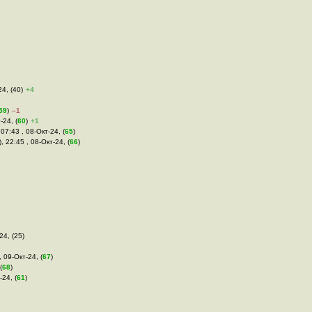
24, (40)
+4
59
)
–1
-24, (
60
)
+1
, 07:43 , 08-Окт-24, (
65
)
), 22:45 , 08-Окт-24, (
66
)
24, (25)
, 09-Окт-24, (
67
)
(
68
)
-24, (
61
)