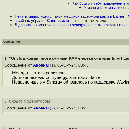
Как будто у тебя подключен вто
У меня два компьютера, 
Печать кириллицей с такой же дикой задержкой как и в Barrier
,
а сейчас убрали
,
Соль земли
(?), 12:13 , 07-Окт-24, (56)
В давним времена использовал synergy barrier для работы с q
Сообщения
1.
"Опубликован программный KVM-переключатель Input Lea
Сообщение от
Аноним
(1), 06-Окт-24, 08:43
Молодцы, что зарелизили
Долго пользовался Synergy, а потом и Barrier
Недавно ишью у Synergy обновилось по поддержке Wayland 
2. Скрыто модератором
Сообщение от
Аноним
(2), 06-Окт-24, 08:43