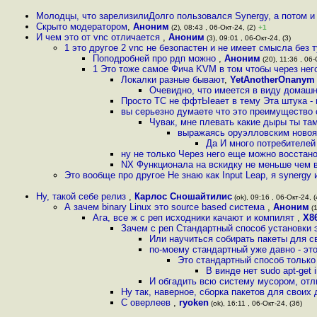
Молодцы, что зарелизилиДолго пользовался Synergy, а потом и
Скрыто модератором
,
Аноним
(2), 08:43 , 06-Окт-24, (2)
+1
И чем это от vnc отличается
,
Аноним
(3), 09:01 , 06-Окт-24, (3)
1 это другое 2 vnc не безопастен и не имеет смысла без т
Поподробней про рдп можно
,
Аноним
(20), 11:36 , 06-
1 Это тоже самое Фича KVM в том чтобы через нег
Локалки разные бывают
,
YetAnotherOnanym
Очевидно, что имеется в виду домашня
Просто ТС не ффтЫеает в тему Эта штука -
вы серьезно думаете что это преимущество
Чувак, мне плевать какие дыры ты та
выражаясь оруэлловским новоя
Да И много потребителей
ну не только Через него еще можно восстан
NX Функционала на вскидку не меньше чем в
Это вообще про другое Не знаю как Input Leap, я synergy
Ну, такой себе релиз
,
Карлос Сношайтилис
(ok), 09:16 , 06-Окт-24, (
А зачем binary Linux это source based система
,
Аноним
(1
Ага, все ж с реп исходники качают и компилят
,
X8
Зачем с реп Стандартный способ установки эт
Или научиться собирать пакеты для с
по-моему стандартный уже давно - это 
Это стандартный способ только
В винде нет sudo apt-get 
И обгадить всю систему мусором, отл
Ну так, наверное, сборка пакетов для своих 
С оверлеев
,
ryoken
(ok), 16:11 , 06-Окт-24, (36)