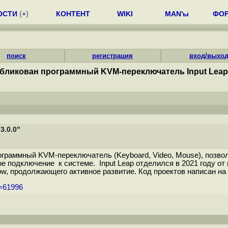
ОСТИ
(
+
)
КОНТЕНТ
WIKI
MAN'ы
ФО
поиск
регистрация
вход/выхо
бликован программный KVM-переключатель Input Leap 
3.0.0"
программный KVM-переключатель (Keyboard, Video, Mouse), поз
 подключение к системе. Input Leap отделился в 2021 году от п
low, продолжающего активное развитие. Код проектов написан н
m=61996