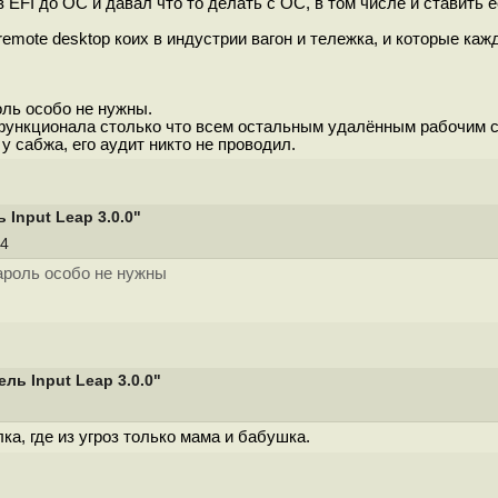
 EFI до ОС и давал что то делать с ОС, в том числе и ставить 
 remote desktop коих в индустрии вагон и тележка, и которые к
оль особо не нужны.
функционала столько что всем остальным удалённым рабочим с
 у сабжа, его аудит никто не проводил.
Input Leap 3.0.0"
14
ароль особо не нужны
ь Input Leap 3.0.0"
а, где из угроз только мама и бабушка.