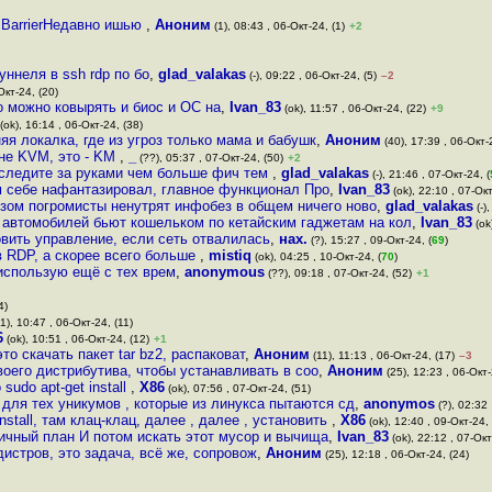
 BarrierНедавно ишью
,
Аноним
(1), 08:43 , 06-Окт-24, (1)
+2
уннеля в ssh rdp по бо
,
glad_valakas
(-), 09:22 , 06-Окт-24, (5)
–2
Окт-24, (20)
о можно ковырять и биос и ОС на
,
Ivan_83
(ok), 11:57 , 06-Окт-24, (22)
+9
(ok), 16:14 , 06-Окт-24, (38)
я локалка, где из угроз только мама и бабушк
,
Аноним
(40), 17:39 , 06-Окт-
 не KVM, это - KM
,
_
(??), 05:37 , 07-Окт-24, (50)
+2
 следите за руками чем больше фич тем
,
glad_valakas
(-), 21:46 , 07-Окт-24, (
м себе нафантазировал, главное функционал Про
,
Ivan_83
(ok), 22:10 , 07-Окт
зом погромисты ненутрят инфобез в общем ничего ново
,
glad_valakas
(-)
 автомобилей бьют кошельком по кетайским гаджетам на кол
,
Ivan_83
(ok
овить управление, если сеть отвалилась
,
нах.
(?), 15:27 , 09-Окт-24, (
69
)
 RDP, а скорее всего больше
,
mistiq
(ok), 04:25 , 10-Окт-24, (
70
)
 использую ещё с тех врем
,
anonymous
(??), 09:18 , 07-Окт-24, (52)
+1
4)
1), 10:47 , 06-Окт-24, (11)
6
(ok), 10:51 , 06-Окт-24, (12)
+1
о скачать пакет tar bz2, распаковат
,
Аноним
(11), 11:13 , 06-Окт-24, (17)
–3
воего дистрибутива, чтобы устанавливать в соо
,
Аноним
(25), 12:23 , 06-Окт-
sudo apt-get install
,
X86
(ok), 07:56 , 07-Окт-24, (51)
 для тех уникумов , которые из линукса пытаются сд
,
anonymos
(?), 02:32 
install, там клац-клац, далее , далее , установить
,
X86
(ok), 12:40 , 09-Окт-24, 
ичный план И потом искать этот мусор и вычища
,
Ivan_83
(ok), 22:12 , 07-Окт
дистров, это задача, всё же, сопровож
,
Аноним
(25), 12:18 , 06-Окт-24, (24)