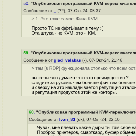
50.
"Опубликован программный KVM-переключатель 
Сообщение от
_
(??), 07-Окт-24, 05:37
> 1. Это тоже самое. Фича KVM
Просто ТС не ффтЫеает в тему :(
Эта штука - не KVM, это - KM.
59
.
"Опубликован программный KVM-переключатель 
Сообщение от
glad_valakas
(-), 07-Окт-24, 21:46
> там [в RDP] функционала столько что всем ос
вы серьезно думаете что это преимущество ?
следите за руками: чем больше фич тем больше 
и сверху на это накладывается репутация эталон
и репутация продуктов этой же конторы.
60
.
"Опубликован программный KVM-переключател
Сообщение от
Ivan_83
(ok), 07-Окт-24, 22:10
Чувак, мне плевать какие дыры ты там себе н
Проброс принтеров, смарткард, буфер обмена, 