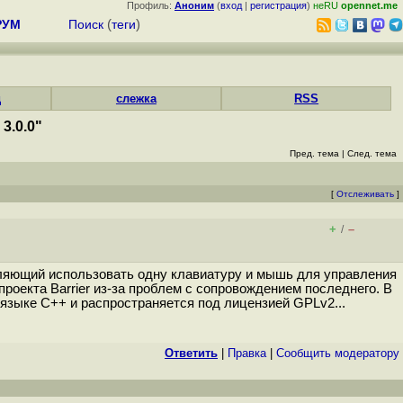
Профиль:
Аноним
(
вход
|
регистрация
)
неRU
opennet.me
РУМ
Поиск
(
теги
)
д
слежка
RSS
3.0.0"
Пред. тема
|
След. тема
[
Отслеживать
]
+
–
/
воляющий использовать одну клавиатуру и мышь для управления
роекта Barrier из-за проблем с сопровождением последнего. В
а языке C++ и распространяется под лицензией GPLv2...
Ответить
|
Правка
|
Cообщить модератору