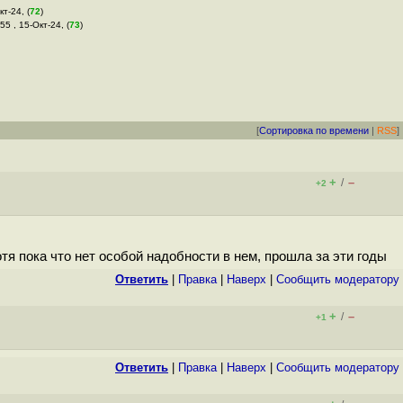
кт-24, (
72
)
55 , 15-Окт-24, (
73
)
[
Сортировка по времени
|
RSS
]
+
–
/
+2
тя пока что нет особой надобности в нем, прошла за эти годы
Ответить
|
Правка
|
Наверх
|
Cообщить модератору
+
–
/
+1
Ответить
|
Правка
|
Наверх
|
Cообщить модератору