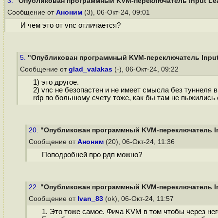
3.
"Опубликован программный KVM-переключатель Input Lea
Сообщение от
Аноним
(3), 06-Окт-24, 09:01
И чем это от vnc отличается?
5.
"Опубликован программный KVM-переключатель Input 
Сообщение от
glad_valakas
(-), 06-Окт-24, 09:22
1) это другое.
2) vnc не безопастен и не имеет смысла без туннеля в
rdp по большому счету тоже, как бы там не пыжились 
20.
"Опубликован программный KVM-переключатель Inp
Сообщение от
Аноним
(20), 06-Окт-24, 11:36
Поподробней про рдп можно?
22.
"Опубликован программный KVM-переключатель Inp
Сообщение от
Ivan_83
(ok), 06-Окт-24, 11:57
1. Это тоже самое. Фича KVM в том чтобы через не