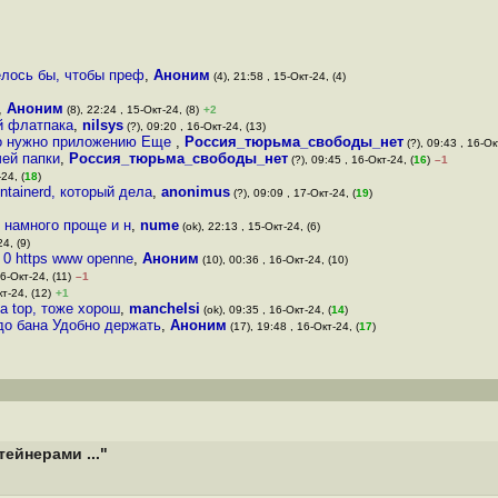
елось бы, чтобы преф
,
Аноним
(4), 21:58 , 15-Окт-24, (4)
,
Аноним
(8), 22:24 , 15-Окт-24, (8)
+2
й флатпака
,
nilsys
(?), 09:20 , 16-Окт-24, (13)
что нужно приложению Еще
,
Россия_тюрьма_свободы_нет
(?), 09:43 , 16-Ок
чей папки
,
Россия_тюрьма_свободы_нет
(?), 09:45 , 16-Окт-24, (
16
)
–1
24, (
18
)
ntainerd, который дела
,
anonimus
(?), 09:09 , 17-Окт-24, (
19
)
о намного проще и н
,
nume
(ok), 22:13 , 15-Окт-24, (6)
4, (9)
 0 https www openne
,
Аноним
(10), 00:36 , 16-Окт-24, (10)
16-Окт-24, (11)
–1
т-24, (12)
+1
а top, тоже хорош
,
manchelsi
(ok), 09:35 , 16-Окт-24, (
14
)
 до бана Удобно держать
,
Аноним
(17), 19:48 , 16-Окт-24, (
17
)
ейнерами ..."