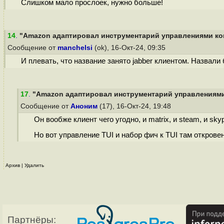
Слишком мало прослоек, нужно больше!
14
.
"Amazon адаптировал инструментарий управлениями кон
Сообщение от
manchelsi
(ok), 16-Окт-24, 09:35
И плевать, что название занято jabber клиентом. Назвали 
17
.
"Amazon адаптировал инструментарий управлениями 
Сообщение от
Аноним
(17), 16-Окт-24, 19:48
Он вообже клиент чего угодно, и matrix, и steam, и s
Но вот управление TUI и набор фич к TUI там открове
Архив
|
Удалить
Партнёры: