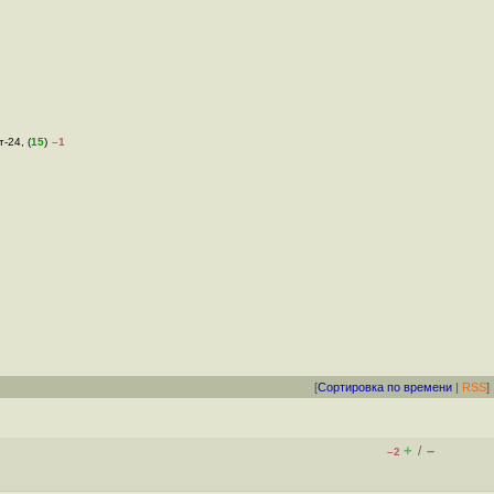
т-24, (
15
)
–1
[
Сортировка по времени
|
RSS
]
+
–
/
–2