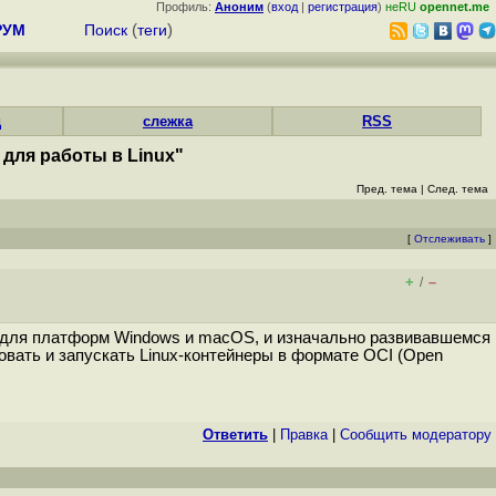
Профиль:
Аноним
(
вход
|
регистрация
)
неRU
opennet.me
РУМ
Поиск
(
теги
)
д
слежка
RSS
для работы в Linux"
Пред. тема
|
След. тема
[
Отслеживать
]
+
–
/
 для платформ Windows и macOS, и изначально развивавшемся
ковать и запускать Linux-контейнеры в формате OCI (Open
Ответить
|
Правка
|
Cообщить модератору