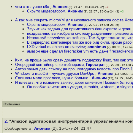
чем это лучше к8с
,
Аноним
(2), 21:47 , 15-Окт-24, (2)
–2
Скрыто модератором
,
Аноним
(3), 21:57 , 15-Окт-24, (3)
+3
А как мне собрать microVM для безопасного запуска софта Хот
Скрыто модератором
,
Аноним
(3), 22:01 , 15-Окт-24, (5)
Звучит как задача для примитивного баш скрипта и qemu
поздравляю, вы изобрели систему разделения привилеги
Используй serverless контейнеры Там будет только то, 
В серверлес контейнере так же все рид онли, кроме рабо
LXD virtual machines an overview
,
anonimus
(?), 08:53 , 17-Окт-
амазон ещё сделал firecracker vm есть даже firecracker-co
Кхм, не проще было сразу добавить поддержку linux, так как эт
Очередной контейнер с контейнерами
,
Герострат
(?), 22:30 , 15-Окт-2
Автор забыл дать ссылку на прошлогоднюю новость про Finch 1
Windows и macOS - лучшие друзья DevOps
,
Аноним
(11), 08:39 , 
Слишком мало прослоек, нужно больше
,
Аноним
(12), 09:15 , 16-Ок
И плевать, что название занято jabber клиентом Назвали бы тогд
Он вообже клиент чего угодно, и matrix, и steam, и skype
Сообщения
2.
"Amazon адаптировал инструментарий управлениями конт
Сообщение от
Аноним
(2), 15-Окт-24, 21:47