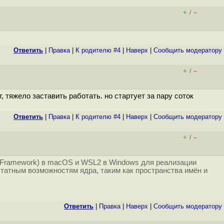
+
–
/
Ответить
|
Правка
|
К родителю #4
|
Наверх
|
Cообщить модератору
+
–
/
т, тяжело заставить работать. но стартует за пару соток
Ответить
|
Правка
|
К родителю #4
|
Наверх
|
Cообщить модератору
+
–
/
on Framework) в macOS и WSL2 в Windows для реализации
штатным возможностям ядра, таким как пространства имён и
Ответить
|
Правка
|
Наверх
|
Cообщить модератору