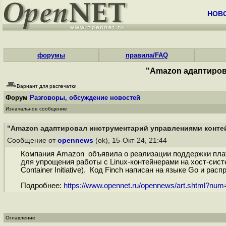
НОВ
форумы
правила/FAQ
"Amazon адаптиров
Вариант для распечатки
Форум
Разговоры, обсуждение новостей
Изначальное сообщение
"Amazon адаптировал инструментарий управлениями контей
Сообщение от
opennews
(ok), 15-Окт-24, 21:44
Компания Amazon объявила о реализации поддержки плат
для упрощения работы с Linux-контейнерами на хост-систе
Container Initiative). Код Finch написан на языке Go и рас
Подробнее:
https://www.opennet.ru/opennews/art.shtml?nu
Оглавление