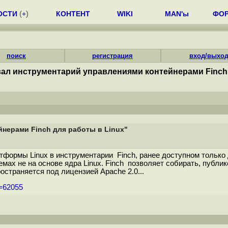
ОСТИ
(
+
)
КОНТЕНТ
WIKI
MAN'ы
ФО
поиск
регистрация
вход/выхо
ал инструментарий управлениями контейнерами Finch 
нерами Finch для работы в Linux"
формы Linux в инструментарии Finch, ранее доступном только
мах не на основе ядра Linux. Finch позволяет собирать, публи
пространяется под лицензией Apache 2.0...
m=62055