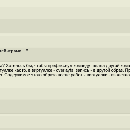
ейнерами ..."
та? Хотелось бы, чтобы префикснул команду шелла другой ком
уалке как ro, в виртуалке - overlayfs, запись - в другой обра
. Содержимое этого образа после работы виртуалки - извлеклос