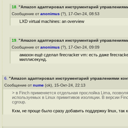
18
.
"Amazon адаптировал инструментарий управлениями 
Сообщение от
anonimus
(?), 17-Окт-24, 08:53
LXD virtual machines: an overview
19
.
"Amazon адаптировал инструментарий управлениями 
Сообщение от
anonimus
(?), 17-Окт-24, 09:09
амазон ещё сделал firecracker vm: есть даже firecrack
миллисекунд.
6.
"Amazon адаптировал инструментарий управлениями конт
Сообщение от
nume
(ok), 15-Окт-24, 22:13
> в Finch применяется отдельная прослойка Lima, позвол
используемых в Linux примитивов изоляции. В версии Fin
cgroup.
Кхм, не проще было сразу добавить поддержку linux, так 