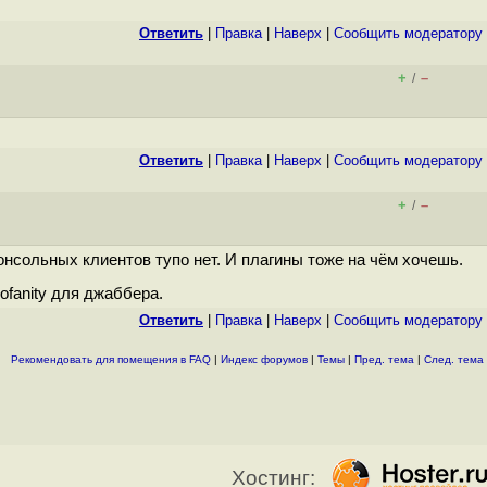
Ответить
|
Правка
|
Наверх
|
Cообщить модератору
+
–
/
Ответить
|
Правка
|
Наверх
|
Cообщить модератору
+
–
/
 консольных клиентов тупо нет. И плагины тоже на чём хочешь.
ofanity для джаббера.
Ответить
|
Правка
|
Наверх
|
Cообщить модератору
Рекомендовать для помещения в FAQ
|
Индекс форумов
|
Темы
|
Пред. тема
|
След. тема
Хостинг: