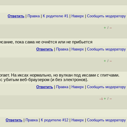
Ответить
|
Правка
|
К родителю #1
|
Наверх
|
Cообщить модератору
+
–
/
исание, пока сама не очнётся или не прибьется
Ответить
|
Правка
|
Наверх
|
Cообщить модератору
+
–
/
гает. На иксах нормально, но вулкан под иксами с глитчами.
с убитым веб-браузером (и без электронов).
Ответить
|
Правка
|
Наверх
|
Cообщить модератору
+
–
/
–1
Ответить
|
Правка
|
К родителю #12
|
Наверх
|
Cообщить модератору