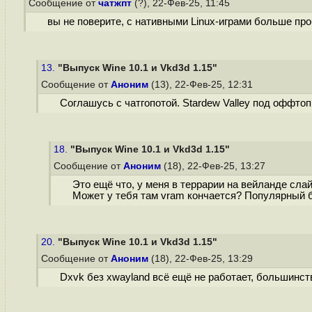
Сообщение от
чатжпт
(?), 22-Фев-25, 11:45
вы не поверите, с нативными Linux-играми больше про
13.
"Выпуск Wine 10.1 и Vkd3d 1.15"
Сообщение от
Аноним
(13), 22-Фев-25, 12:31
Соглашусь с чатгопотой. Stardew Valley под оффтоп
18.
"Выпуск Wine 10.1 и Vkd3d 1.15"
Сообщение от
Аноним
(18), 22-Фев-25, 13:27
Это ещё что, у меня в террарии на вейланде слай
Может у тебя там vram кончается? Популярный б
20.
"Выпуск Wine 10.1 и Vkd3d 1.15"
Сообщение от
Аноним
(18), 22-Фев-25, 13:29
Dxvk без xwayland всё ещё не работает, большинств