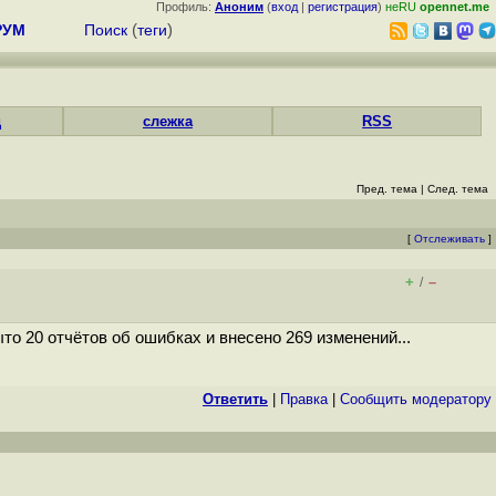
Профиль:
Аноним
(
вход
|
регистрация
)
неRU
opennet.me
РУМ
Поиск
(
теги
)
д
слежка
RSS
Пред. тема
|
След. тема
[
Отслеживать
]
+
–
/
о 20 отчётов об ошибках и внесено 269 изменений...
Ответить
|
Правка
|
Cообщить модератору