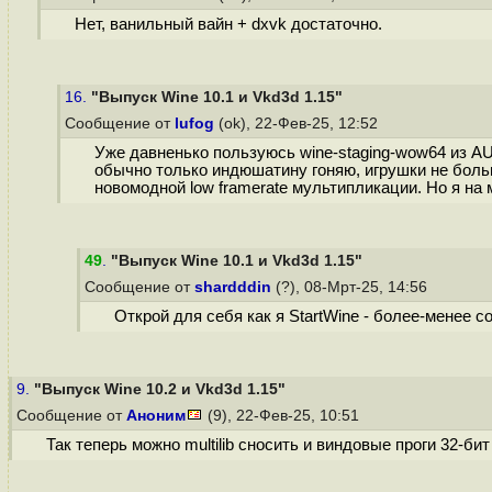
Нет, ванильный вайн + dxvk достаточно.
16.
"Выпуск Wine 10.1 и Vkd3d 1.15"
Сообщение от
lufog
(ok), 22-Фев-25, 12:52
Уже давненько пользуюсь wine-staging-wow64 из AUR
обычно только индюшатину гоняю, игрушки не больше
новомодной low framerate мультипликации. Но я на
49
.
"Выпуск Wine 10.1 и Vkd3d 1.15"
Сообщение от
shardddin
(?), 08-Мрт-25, 14:56
Открой для себя как я StartWine - более-менее с
9.
"Выпуск Wine 10.2 и Vkd3d 1.15"
Сообщение от
Аноним
(9), 22-Фев-25, 10:51
Так теперь можно multilib сносить и виндовые проги 32-би