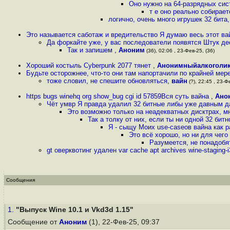
Оно нужно на 64-разрядных сист
т е оно реально собирает
логично, очень много игрушек 32 бита
Это называется саботаж и вредительство Я думаю весь этот ва
Да форкайте уже, у вас последователи появятся Штук де
Так и запишем
,
Аноним
(36), 02:06 , 23-Фев-25, (36)
Хороший костыль Cyberpunk 2077 тянет
,
Анонимныйалкоголи
Будьте осторожнее, что-то они там напортачили по крайней мер
тоже словил, не спешите обновляться
,
вайн
(?), 22:45 , 23-Ф
https bugs winehq org show_bug cgi id 57859Вся суть вайна
,
Ано
Чёт умвр Я правда удалил 32 битные либы уже давным 
Это возможно только на неадекватных дисктрах, м
Так а толку от них, если ты ни одной 32 би
Я - сыщу Моих use-caseов вайна как р
Это всё хорошо, но ни для чег
Разумеется, не понадоб
gt оверквотинг удален var cache apt archives wine-staging-i3
Сообщения
1.
"Выпуск Wine 10.1 и Vkd3d 1.15"
Сообщение от
Аноним
(1), 22-Фев-25, 09:37