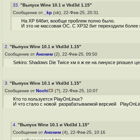
33.
"Выпуск Wine 10.1 и Vkd3d 1.15"
Сообщение от
_kp
(ok), 22-Фев-25, 20:31
На ХР 64бит, вообще проблем полно было.
И это не массовая ОС. С ХР32 бит переходили более м
2.
"Выпуск Wine 10.1 и Vkd3d 1.15"
Сообщение от
Аноним
(2), 22-Фев-25, 09:50
Sekiro: Shadows Die Twice хм я ж ее на линуксе рпошел це
3.
"Выпуск Wine 10.1 и Vkd3d 1.15"
Сообщение от
Nochi
(?), 22-Фев-25, 10:07
Кто то пользуется PlayOnLinux?
И что стало с новой разрабатываемой версией PlayOnLin
4.
"Выпуск Wine 10.1 и Vkd3d 1.15"
Сообщение от
Аноним
(4), 22-Фев-25, 10:16