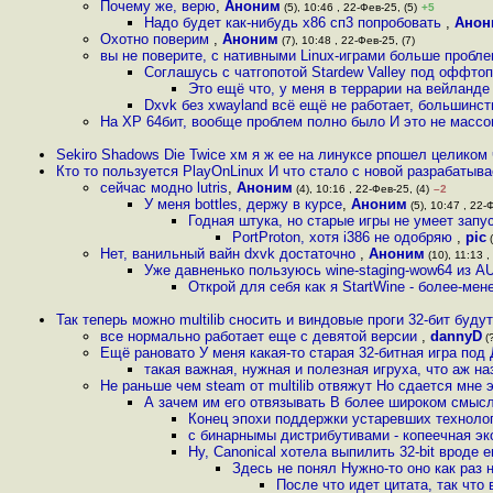
Почему же, верю
,
Аноним
(5), 10:46 , 22-Фев-25, (5)
+5
Надо будет как-нибудь х86 сп3 попробовать
,
Анон
Охотно поверим
,
Аноним
(7), 10:48 , 22-Фев-25, (7)
вы не поверите, с нативными Linux-играми больше пробле
Соглашусь с чатгопотой Stardew Valley под оффтоп
Это ещё что, у меня в террарии на вейланде
Dxvk без xwayland всё ещё не работает, большинст
На ХР 64бит, вообще проблем полно было И это не масс
Sekiro Shadows Die Twice хм я ж ее на линуксе рпошел целиком 
Кто то пользуется PlayOnLinux И что стало с новой разрабатыв
сейчас модно lutris
,
Аноним
(4), 10:16 , 22-Фев-25, (4)
–2
У меня bottles, держу в курсе
,
Аноним
(5), 10:47 , 22-
Годная штука, но старые игры не умеет запу
PortProton, хотя i386 не одобряю
,
pic
(
Нет, ванильный вайн dxvk достаточно
,
Аноним
(10), 11:13 ,
Уже давненько пользуюсь wine-staging-wow64 из AUR
Открой для себя как я StartWine - более-м
Так теперь можно multilib сносить и виндовые проги 32-бит будут
все нормально работает еще с девятой версии
,
dannyD
(?
Ещё рановато У меня какая-то старая 32-битная игра под
такая важная, нужная и полезная игруха, что аж н
Не раньше чем steam от multilib отвяжут Но сдается мне 
А зачем им его отвязывать В более широком смысл
Конец эпохи поддержки устаревших техноло
с бинарнымы дистрибутивами - копеечная эко
Ну, Canonical хотела выпилить 32-bit вроде 
Здесь не понял Нужно-то оно как раз 
После что идет цитата, так что