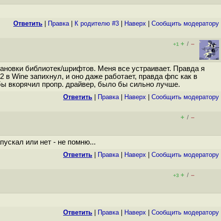
Ответить
|
Правка
|
К родителю #3
|
Наверх
|
Cообщить модератору
+
–
/
+1
становки библиотек/шрифтов. Меня все устраивает. Правда я
 в Wine запихнул, и оно даже работает, правда фпс как в
бы вкорячил пропр. драйвер, было бы сильно лучше.
Ответить
|
Правка
|
Наверх
|
Cообщить модератору
+
–
/
ускал или нет - не помню...
Ответить
|
Правка
|
Наверх
|
Cообщить модератору
+
–
/
+3
Ответить
|
Правка
|
Наверх
|
Cообщить модератору