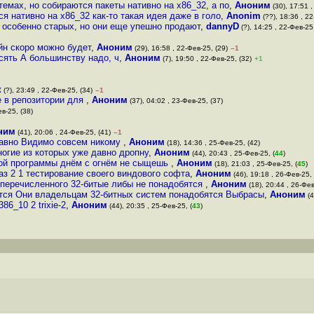
емах, но собираются пакеты нативно на x86_32, а по
,
Аноним
(30), 17:51 ,
ся нативно на x86_32 как-то такая идея даже в голо
,
Anonim
(??), 18:36 , 22
, особенно старых, но они еще упешно продают
,
dannyD
(?), 14:25 , 22-Фев-25,
йн скоро можно будет
,
Аноним
(29), 16:58 , 22-Фев-25, (29)
–1
сять А большинству надо, ч
,
Аноним
(7), 19:50 , 22-Фев-25, (32)
+1
к
(?), 23:49 , 22-Фев-25, (34)
–1
е в репозитории для
,
Аноним
(37), 04:02 , 23-Фев-25, (37)
ев-25, (38)
ним
(41), 20:06 , 24-Фев-25, (41)
–1
давно Видимо совсем никому
,
Аноним
(18), 14:36 , 25-Фев-25, (42)
ногие из которых уже давно дропну
,
Аноним
(44), 20:43 , 25-Фев-25, (
44
)
тной программы днём с огнём не сыщешь
,
Аноним
(18), 21:03 , 25-Фев-25, (
45
)
аз 2 1 тестирование своего виндового софта
,
Аноним
(46), 19:18 , 26-Фев-25, 
о перечисленного 32-битые либы не понадобятся
,
Аноним
(18), 20:44 , 26-Фев
ятся Они владельцам 32-битных систем понадобятся Выбрасы
,
Аноним
(4
86_10 2 trixie-2
,
Аноним
(44), 20:35 , 25-Фев-25, (
43
)