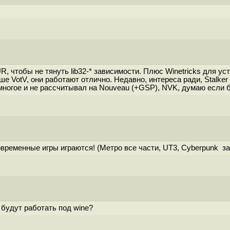
, чтобы не тянуть lib32-* зависимости. Плюс Winetricks для у
 VotV, они работают отлично. Недавно, интереса ради, Stalker 2
 многое и не рассчитывал на Nouveau (+GSP), NVK, думаю если 
овременные игры играются! (Метро все части, UT3, Cyberpunk зап
т будут работать под wine?