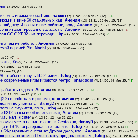
им
(1), 10:49 , 22-Фев-25, (8)
м чем с играми через Вино
,
чатжпт
(?), 11:45 , 22-Фев-25, (12)
+16
иком и в вине 60 стабильных кад
,
Аноним
(13), 12:31 , 22-Фев-25, (13)
 слайдшоу И возня с настройками, врод
,
Аноним
(18), 13:27 , 22-Фев-25, (18)
во игр гарантированно зависает в
,
Аноним
(18), 13:29 , 22-Фев-25, (20)
–1
овая ОС С ХР32 бит переходи
,
_kp
(ok), 20:31 , 22-Фев-25, (33)
+1
что там не работал
,
Аноним
(2), 09:50 , 22-Фев-25, (2)
аемой версией Pla
,
Nochi
(?), 10:07 , 22-Фев-25, (3)
Фев-25, (6)
–1
скать
,
Хо
(?), 12:34 , 22-Фев-25, (14)
??), 15:02 , 22-Фев-25, (28)
 22-Фев-25, (10)
, чтобы не тянуть lib32- завис
,
lufog
(ok), 12:52 , 22-Фев-25, (16)
+1
енее современные игры играются Метро
,
shardddin
(?), 14:56 , 08-Мрт-25, (
49
)
 работать под win
,
Аноним
(9), 10:51 , 22-Фев-25, (9)
+3
), 11:17 , 22-Фев-25, (11)
+2
 ДХ9 не работала в режиме
,
анонимчик
(?), 12:42 , 22-Фев-25, (15)
азвания не упомнить
,
dannyD
(?), 13:34 , 22-Фев-25, (21)
+6
этого не случится, пока
,
lufog
(ok), 13:04 , 22-Фев-25, (17)
е 8212 зачем вообще отказыват
,
Аноним
(7), 13:28 , 22-Фев-25, (19)
гий
,
Karl Richter
(ok), 13:35 , 22-Фев-25, (22)
номия места на винте,а вот в Gentoo по
,
dannyD
(?), 13:38 , 22-Фев-25, (23)
+1
еще в 19 10, оправдывая это тем, что
,
lufog
(ok), 14:08 , 22-Фев-25, (24)
+1
на 64-разрядных системах Другое дело, что
,
Аноним
(7), 14:17 , 22-Фев-25, (2
 вопросы не ко мне Я лишь могу предположить, чт
,
lufog
(ok), 14:34 , 22-Фев-2