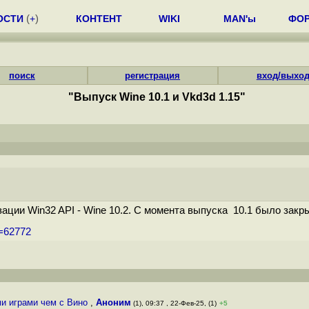
ОСТИ
(
+
)
КОНТЕНТ
WIKI
MAN'ы
ФО
поиск
регистрация
вход/выхо
"Выпуск Wine 10.1 и Vkd3d 1.15"
ии Win32 API - Wine 10.2. С момента выпуска 10.1 было закрыт
m=62772
ми играми чем с Вино
,
Аноним
(1), 09:37 , 22-Фев-25, (1)
+5