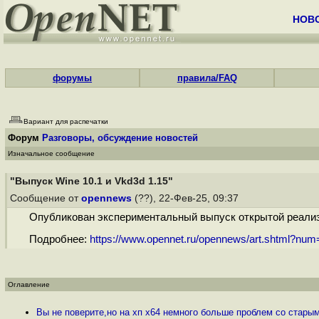
НОВ
форумы
правила/FAQ
Вариант для распечатки
Форум
Разговоры, обсуждение новостей
Изначальное сообщение
"Выпуск Wine 10.1 и Vkd3d 1.15"
Сообщение от
opennews
(??), 22-Фев-25, 09:37
Опубликован экспериментальный выпуск открытой реализац
Подробнее:
https://www.opennet.ru/opennews/art.shtml?nu
Оглавление
Вы не поверите,но на хп х64 немного больше проблем со стары