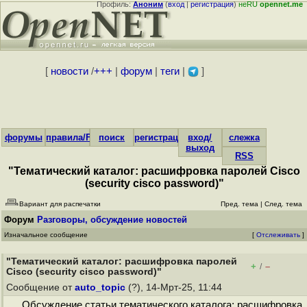
Профиль:
Аноним
(
вход
|
регистрация
)
неRU
opennet.me
[
новости
/
+++
|
форум
|
теги
|
]
форумы
правила/FAQ
поиск
регистрация
вход/
слежка
выход
RSS
"Тематический каталог: расшифровка паролей Cisco
(security cisco password)"
Вариант для распечатки
Пред. тема
|
След. тема
Форум
Разговоры, обсуждение новостей
Изначальное сообщение
[
Отслеживать
]
"Тематический каталог: расшифровка паролей
+
–
/
Cisco (security cisco password)"
Сообщение от
auto_topic
(?), 14-Мрт-25, 11:44
Обсуждение статьи тематического каталога: расшифровка