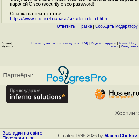
паролей Cisco (security cisco password)
Ссылка на текст статьи:
https://www.opennet.ru/base/sec/decode.txt.html
Ответить
|
Правка
|
Cообщить модератору
Архив
|
Рекомендовать для помещения в FAQ
|
Индекс форумов
|
Темы
|
Пред.
Удалить
тема
|
След. тема
Партнёры:
Хостинг:
Закладки на сайте
Created 1996-2026 by
Maxim Chirkov
Проследить за