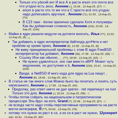
Только это убогий инт И все А в расте enum это почти все
что угодно есть asso
,
Аноним
(-), 15:46 , 12-Апр-25, (27)
+1
enum в расте это то же что в C просто всё что угодно
надо дописывать вручную
,
Аноним
(71), 01:55 , 13-Апр-25,
(74)
В C23 таки - более прилично сделали Хотя и полумеры
Как бы добавочная сложность
,
Аноним
(104), 23:06 , 14-
Апр-25, (104)
Майки в ядро решили модули на дотнете вносить
,
Илья
(??), 13:33 ,
12-Апр-25, (8)
+5
Так добавить в ядро интерпретатор байткода дотНета и нет
проблем ну кроме произ
,
Аноним
(6), 13:38 , 12-Апр-25, (9)
Не вижу принципиальной проблемы с этим В ядро FreeBSD
интерпретатор lua добавил
,
Аноним
(38), 17:39 , 12-Апр-25, (38)
+3
Ссылку Или как обычно
,
_
(??), 18:05 , 12-Апр-25, (43)
–1
Не нужно удивляться, оно там вместо eBPF Может чуть
медленнее, но доступнее и б
,
Аноним
(100), 15:41 , 14-Апр-25,
(100)
Вроде, в NetBSD И мнго кода для ядра на Lua пишут
,
Аноним
(6), 18:06 , 12-Апр-25, (44)
+1
В статье не так много слов Можно было бы почитать и понять суть
написанного
,
Аноним
(-), 17:58 , 12-Апр-25, (40)
Продолжу, раз ответ никто не дал кратко - net перепишут на rust
Только это дли
,
Аноним
(-), 20:24 , 12-Апр-25, (58)
–1
Чтобы потом собрать на национальном и патриотическом
процессоре Эль-брус на кото
,
Grand
(?), 22:48 , 12-Апр-25, (67)
–1
не всегда часто надо чтобы перспективные программисты на расте
могли интегриров
,
Я
(??), 03:04 , 13-Апр-25, (76)
потому что нужно из раст в си, а из си в раст не нужно
,
12yoexpert
(ok), 10:41 , 13-Апр-25, (82)