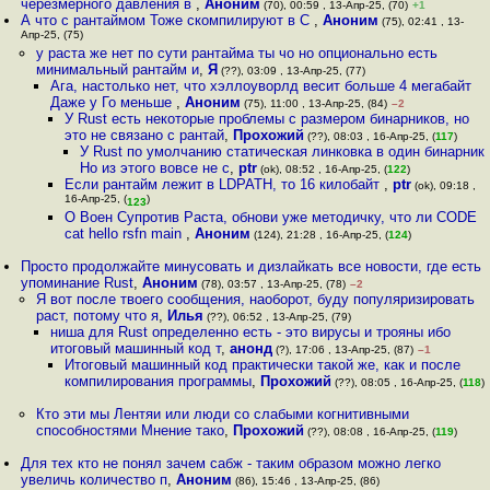
черезмерного давления в
,
Аноним
(70), 00:59 , 13-Апр-25, (70)
+1
А что с рантаймом Тоже скомпилируют в C
,
Аноним
(75), 02:41 , 13-
Апр-25, (75)
у раста же нет по сути рантайма ты чо но опционально есть
минимальный рантайм и
,
Я
(??), 03:09 , 13-Апр-25, (77)
Ага, настолько нет, что хэллоуворлд весит больше 4 мегабайт
Даже у Го меньше
,
Аноним
(75), 11:00 , 13-Апр-25, (84)
–2
У Rust есть некоторые проблемы с размером бинарников, но
это не связано с рантай
,
Прохожий
(??), 08:03 , 16-Апр-25, (
117
)
У Rust по умолчанию статическая линковка в один бинарник
Но из этого вовсе не с
,
ptr
(ok), 08:52 , 16-Апр-25, (
122
)
Если рантайм лежит в LDPATH, то 16 килобайт
,
ptr
(ok), 09:18 ,
16-Апр-25, (
)
123
О Воен Супротив Раста, обнови уже методичку, что ли CODE
cat hello rsfn main
,
Аноним
(124), 21:28 , 16-Апр-25, (
124
)
Просто продолжайте минусовать и дизлайкать все новости, где есть
упоминание Rust
,
Аноним
(78), 03:57 , 13-Апр-25, (78)
–2
Я вот после твоего сообщения, наоборот, буду популяризировать
раст, потому что я
,
Илья
(??), 06:52 , 13-Апр-25, (79)
ниша для Rust определенно есть - это вирусы и трояны ибо
итоговый машинный код т
,
анонд
(?), 17:06 , 13-Апр-25, (87)
–1
Итоговый машинный код практически такой же, как и после
компилирования программы
,
Прохожий
(??), 08:05 , 16-Апр-25, (
118
)
Кто эти мы Лентяи или люди со слабыми когнитивными
способностями Мнение тако
,
Прохожий
(??), 08:08 , 16-Апр-25, (
119
)
Для тех кто не понял зачем сабж - таким образом можно легко
увеличь количество п
,
Аноним
(86), 15:46 , 13-Апр-25, (86)