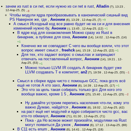
зачем из rust в си net, если нужно из си net в rust
,
Alladin
(?), 13:23 ,
12-Апр-25, (5)
–8
Чтобы модули ядра преобразовывать в канонический сишный вид
PS Наверное же, где
,
Аноним
(6), 13:29 , 12-Апр-25, (7)
+9
А смысл Исходный код все равно будет не на си и для внесения
изменений нужно бу
,
Аноним
(-), 13:45 , 12-Апр-25, (12)
+1
В ядре код для ознакомления Можно сразу из Rust в
бинарник, а публике для озна
,
Аноним
(14), 14:02 , 12-Апр-25, (14)
+1
Конечно же не совпадают С чего вы вообще взяли, что этот
вопрос имеет смысл
,
freehck
(ok), 15:19 , 12-Апр-25, (22)
+1
Для тех, кто задают вопрос о смыслах и запрещают
отвечать на поставленный вопрос
,
Аноним
(14), 19:21 , 12-
Апр-25, (53)
+1
Можно только LLVM IR создать А бинарник будет уже
LLVM создавать Т е компилят
,
an2
(?), 19:59 , 12-Апр-25, (55)
–1
Смысл в сборке ядра чисто с помощью GCC, пока gccrs всё
ещё не готов А кто захо
,
Аноним
(6), 14:39 , 12-Апр-25, (17)
+1
Это что за цель такая собирать только gcc Для кого это
вообще важно, кроме 1 5
,
Аноним
(25), 15:40 , 12-Апр-25, (25)
–2
Ну давайте устроим перепись населения что-ли, кому это
важно Думаю, найдётся
,
Аноним
(6), 18:02 , 12-Апр-25, (42)
на раст ещё нет модулей и ядро собирается чисто gcc, вас
кто-то обманул
,
Аноним
(71), 01:30 , 13-Апр-25, (71)
Пока - да Но всякое может произойти, модулями на Rust
могут появиться Да ужеж
,
Аноним
(6), 17:12 , 13-Апр-25, (88)
В C11 есть enum
,
Аноним
(6), 14:41 , 12-Апр-25, (18)