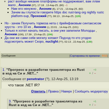
раст вообще никакие платформы не поддерживает, вам ллвм
мало
,
Аноним
(37), 17:18 , 13-Апр-25, (90)
–1
Нам его ненужно
,
Аноним
(6), 17:21 , 13-Апр-25, (92)
Зачем вы глупости говорите https doc rust-lang org nightly rustc
platform-sup
,
Прохожий
(??), 08:13 , 16-Апр-25, (
120
)
Но - зачем Получить тормоза нета с брейнфаковым синтаксисом
хруста - это 10 из
,
Аноним
(-), 23:01 , 14-Апр-25, (101)
Только я хотел начать писать, а они уже запилили Молодцы
,
Аноним
(106), 17:39 , 15-Апр-25, (
106
)
Да они же сами себе могилу копают Подход-то кто угодно
подсмотреть может Скоро
,
nuclight
(??), 02:13 , 22-Апр-25, (
130
)
Сообщения
[
Сортировка по времени
|
RSS
]
1.
"Прогресс в разработке транслятора из Rust
+3
+
–
в код на Cи и .NET..."
/
Сообщение от
penetrator
(?), 12-Апр-25, 13:19
что такое .NET IR?
Ответить
|
Правка
|
Наверх
|
Cообщить модератору
3.
"Прогресс в разработке транслятора из
+1
+
–
Rust в код на Cи и .NET..."
/