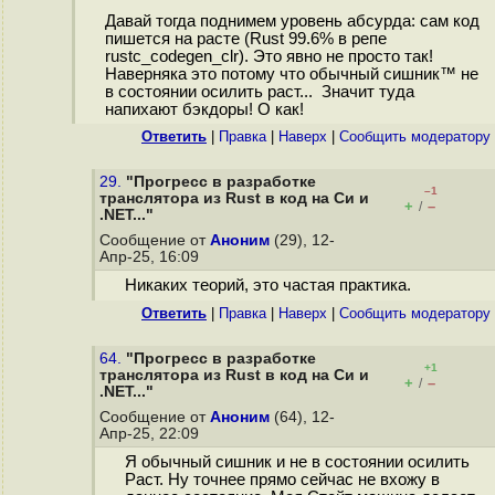
Давай тогда поднимем уровень абсурда: сам код
пишется на расте (Rust 99.6% в репе
rustc_codegen_clr). Это явно не просто так!
Наверняка это потому что обычный сишник™ не
в состоянии осилить раст... Значит туда
напихают бэкдоры! О как!
Ответить
|
Правка
|
Наверх
|
Cообщить модератору
29.
"Прогресс в разработке
–1
транслятора из Rust в код на Cи и
+
–
/
.NET..."
Сообщение от
Аноним
(29), 12-
Апр-25, 16:09
Никаких теорий, это частая практика.
Ответить
|
Правка
|
Наверх
|
Cообщить модератору
64.
"Прогресс в разработке
+1
транслятора из Rust в код на Cи и
+
–
/
.NET..."
Сообщение от
Аноним
(64), 12-
Апр-25, 22:09
Я обычный сишник и не в состоянии осилить
Раст. Ну точнее прямо сейчас не вхожу в