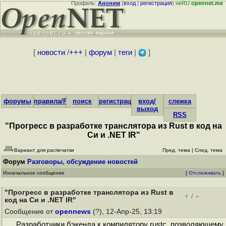
Профиль:
Аноним
(
вход
|
регистрация
)
неRU
opennet.me
[
новости
/
+++
|
форум
|
теги
|
]
форумы
правила/FAQ
поиск
регистрация
вход/
слежка
выход
RSS
"Прогресс в разработке транслятора из Rust в код на
Cи и .NET IR"
Вариант для распечатки
Пред. тема
|
След. тема
Форум
Разговоры, обсуждение новостей
Изначальное сообщение
[
Отслеживать
]
"Прогресс в разработке транслятора из Rust в
+
–
/
код на Cи и .NET IR"
Сообщение от
opennews
(?), 12-Апр-25, 13:19
Разработчики бэкенда к компилятору rustc, позволяющему