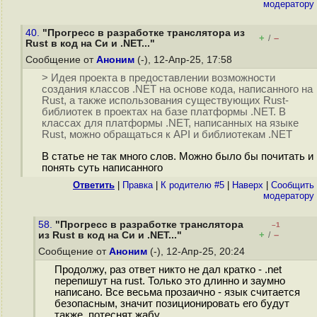
модератору
40.
"Прогресс в разработке транслятора из
+
–
/
Rust в код на Cи и .NET..."
Сообщение от
Аноним
(-), 12-Апр-25, 17:58
> Идея проекта в предоставлении возможности
создания классов .NET на основе кода, написанного на
Rust, а также использования существующих Rust-
библиотек в проектах на базе платформы .NET. В
классах для платформы .NET, написанных на языке
Rust, можно обращаться к API и библиотекам .NET
В статье не так много слов. Можно было бы почитать и
понять суть написанного
Ответить
|
Правка
|
К родителю #5
|
Наверх
|
Cообщить
модератору
58.
"Прогресс в разработке транслятора
–1
+
–
из Rust в код на Cи и .NET..."
/
Сообщение от
Аноним
(-), 12-Апр-25, 20:24
Продолжу, раз ответ никто не дал кратко - .net
перепишут на rust. Только это длинно и заумно
написано. Все весьма прозаично - язык считается
безопасным, значит позиционировать его будут
также, потеснят жабу.