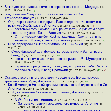
Выглядит как толстый намек на перспективы раста
,
Медведь
(ok),
15:28 , 12-Апр-25, (24)
+1
Бред какой-то Уходили от Си - и снова пришли к Си
,
YetAnotherOnanym
(ok), 15:51 , 12-Апр-25, (28)
О да Корпы якобы впендюрили Раст в ядро, чтобы потом его
выкинуть Якобы раст -
,
Аноним
(31), 16:44 , 12-Апр-25, (31)
–4
А растовики пути нормально обрабатывать не умеют И софт
писать не умеют Так чт
,
Аноним
(34), 17:06 , 12-Апр-25, (34)
От логических ошибок Rust не защищает Слона-то я и не
заметил c Умеют, конечн
,
Прохожий
(??), 07:47 , 16-Апр-25, (
112
)
Rust, передовой язык Компилятор на C
,
Аноним
(51), 18:25 , 12-
Апр-25, (51)
Скоре фриковый для фриков, которые в жизни боятся всего
,
Ivan_83
(ok), 18:30 , 12-Апр-25, (52)
+4
всего, чего им сказали бояться например, UB
,
12yoexpert
(ok),
10:43 , 13-Апр-25, (83)
Странное определение для людей, которые не любят биться
головой об стену и всег
,
Прохожий
(??), 07:43 , 16-Апр-25, (
111
)
–1
Осталось всего-ничего всю шляпу вроде rsvg, firefox, nouveau
транслировать обрат
,
Аноним
(30), 16:33 , 12-Апр-25, (30)
+1
Какой молодец Начинай транслировать это всё обратно всё в Си
,
Аноним
(31), 16:45 , 12-Апр-25, (32)
Я уже закончил Сказать то чего хотел
,
Аноним
(34), 17:07 , 12-
Апр-25, (35)
+1
А WinRar купил
,
Аноним
(51), 18:24 , 12-Апр-25, (50)
–1
Зачем в условиях параллельного импорта
,
Аноним
(6),
17:16 , 13-Апр-25, (89)
Чтобы Вове с Никиткой дань заплатить Вернее дань