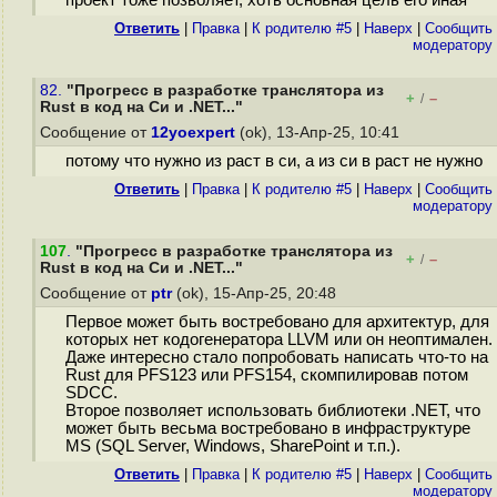
проект тоже позволяет, хоть основная цель его иная
Ответить
|
Правка
|
К родителю #5
|
Наверх
|
Cообщить
модератору
82.
"Прогресс в разработке транслятора из
+
–
/
Rust в код на Cи и .NET..."
Сообщение от
12yoexpert
(ok), 13-Апр-25, 10:41
потому что нужно из раст в си, а из си в раст не нужно
Ответить
|
Правка
|
К родителю #5
|
Наверх
|
Cообщить
модератору
107
.
"Прогресс в разработке транслятора из
+
–
/
Rust в код на Cи и .NET..."
Сообщение от
ptr
(ok), 15-Апр-25, 20:48
Первое может быть востребовано для архитектур, для
которых нет кодогенератора LLVM или он неоптимален.
Даже интересно стало попробовать написать что-то на
Rust для PFS123 или PFS154, скомпилировав потом
SDCC.
Второе позволяет использовать библиотеки .NET, что
может быть весьма востребовано в инфраструктуре
MS (SQL Server, Windows, SharePoint и т.п.).
Ответить
|
Правка
|
К родителю #5
|
Наверх
|
Cообщить
модератору