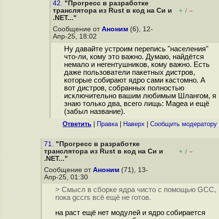
42.
"Прогресс в разработке
транслятора из Rust в код на Cи и
+
–
/
.NET..."
Сообщение от
Аноним
(6), 12-
Апр-25, 18:02
Ну давайте устроим перепись "населения"
что-ли, кому это важно. Думаю, найдётся
немало и негентушников, кому важно. Есть
даже пользователи пакетных дистров,
которые собирают ядро сами кастомно. А
вот дистров, собранных полностью
исключительно вашим любимым Шлангом, я
знаю только два, всего лищь: Magea и ещё
(забыл название).
Ответить
|
Правка
|
Наверх
|
Cообщить модератору
71.
"Прогресс в разработке
транслятора из Rust в код на Cи и
+
–
/
.NET..."
Сообщение от
Аноним
(71), 13-
Апр-25, 01:30
> Смысл в сборке ядра чисто с помощью GCC,
пока gccrs всё ещё не готов.
на раст ещё нет модулей и ядро собирается