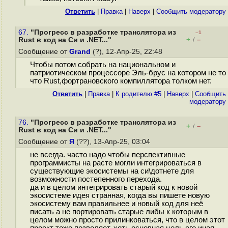
Ответить
|
Правка
|
Наверх
|
Cообщить модератору
67.
"Прогресс в разработке транслятора из
–1
+
–
Rust в код на Cи и .NET..."
/
Сообщение от
Grand
(?), 12-Апр-25, 22:48
Чтобы потом собрать на национальном и
патриотическом процессоре Эль-брус на котором не то
что Rust,фортрановского компиллятора толком нет.
Ответить
|
Правка
|
К родителю #5
|
Наверх
|
Cообщить
модератору
76.
"Прогресс в разработке транслятора из
+
–
/
Rust в код на Cи и .NET..."
Сообщение от
Я
(??), 13-Апр-25, 03:04
не всегда. часто надо чтобы перспективные
программисты на расте могли интегрироваться в
существующие экосистемы на си\дотнете для
возможности постепенного перехода.
да и в целом интегрировать старый код к новой
экосистеме идея странная, когда вы пишете новую
экосистему вам правильнее и новый код для неё
писать а не портировать старые либы к которым в
целом можно просто прилинковаться, что в целом этот