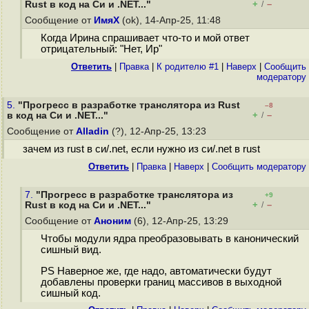
+
–
Rust в код на Cи и .NET..."
/
Сообщение от
ИмяХ
(ok), 14-Апр-25, 11:48
Когда Ирина спрашивает что-то и мой ответ
отрицательный: "Нет, Ир"
Ответить
|
Правка
|
К родителю #1
|
Наверх
|
Cообщить
модератору
5.
"Прогресс в разработке транслятора из Rust
–8
+
–
в код на Cи и .NET..."
/
Сообщение от
Alladin
(?), 12-Апр-25, 13:23
зачем из rust в си/.net, если нужно из си/.net в rust
Ответить
|
Правка
|
Наверх
|
Cообщить модератору
7.
"Прогресс в разработке транслятора из
+9
+
–
Rust в код на Cи и .NET..."
/
Сообщение от
Аноним
(6), 12-Апр-25, 13:29
Чтобы модули ядра преобразовывать в канонический
сишный вид.
PS Наверное же, где надо, автоматически будут
добавлены проверки границ массивов в выходной
сишный код.