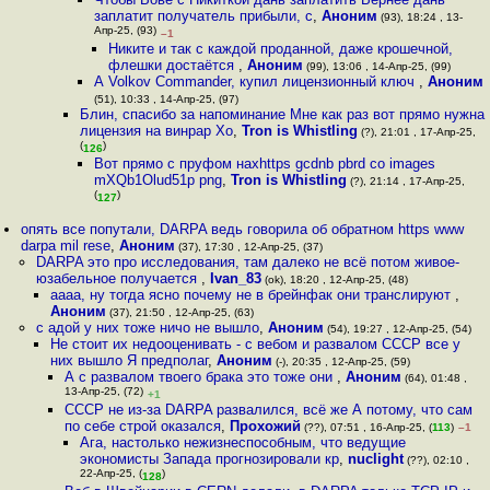
заплатит получатель прибыли, с
,
Аноним
(93), 18:24 , 13-
Апр-25, (93)
–1
Никите и так с каждой проданной, даже крошечной,
флешки достаётся
,
Аноним
(99), 13:06 , 14-Апр-25, (99)
А Volkov Commander, купил лицензионный ключ
,
Аноним
(51), 10:33 , 14-Апр-25, (97)
Блин, спасибо за напоминание Мне как раз вот прямо нужна
лицензия на винрар Хо
,
Tron is Whistling
(?), 21:01 , 17-Апр-25,
(
)
126
Вот прямо с пруфом нахhttps gcdnb pbrd co images
mXQb1Olud51p png
,
Tron is Whistling
(?), 21:14 , 17-Апр-25,
(
)
127
опять все попутали, DARPA ведь говорила об обратном https www
darpa mil rese
,
Аноним
(37), 17:30 , 12-Апр-25, (37)
DARPA это про исследования, там далеко не всё потом живое-
юзабельное получается
,
Ivan_83
(ok), 18:20 , 12-Апр-25, (48)
аааа, ну тогда ясно почему не в брейнфак они транслируют
,
Аноним
(37), 21:50 , 12-Апр-25, (63)
с адой у них тоже ничо не вышло
,
Аноним
(54), 19:27 , 12-Апр-25, (54)
Не стоит их недооценивать - с вебом и развалом СССР все у
них вышло Я предполаг
,
Аноним
(-), 20:35 , 12-Апр-25, (59)
А с развалом твоего брака это тоже они
,
Аноним
(64), 01:48 ,
13-Апр-25, (72)
+1
СССР не из-за DARPA развалился, всё же А потому, что сам
по себе строй оказался
,
Прохожий
(??), 07:51 , 16-Апр-25, (
113
)
–1
Ага, настолько нежизнеспособным, что ведущие
экономисты Запада прогнозировали кр
,
nuclight
(??), 02:10 ,
22-Апр-25, (
)
128