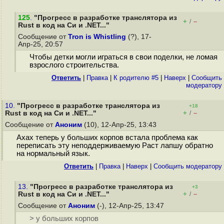
125
.
"Прогресс в разработке транслятора из
+
–
/
Rust в код на Cи и .NET..."
Сообщение от
Tron is Whistling
(?), 17-
Апр-25, 20:57
Чтобы детки могли играться в свои поделки, не ломая
взрослого строительства.
Ответить
|
Правка
|
К родителю #5
|
Наверх
|
Cообщить
модератору
10.
"Прогресс в разработке транслятора из
+18
+
–
Rust в код на Cи и .NET..."
/
Сообщение от
Аноним
(10), 12-Апр-25, 13:43
Ахах теперь у больших корпов встала проблема как
переписать эту неподдерживаемую Раст лапшу обратно
на нормальный язык.
Ответить
|
Правка
|
Наверх
|
Cообщить модератору
13.
"Прогресс в разработке транслятора из
+3
+
–
Rust в код на Cи и .NET..."
/
Сообщение от
Аноним
(-), 12-Апр-25, 13:47
> у больших корпов