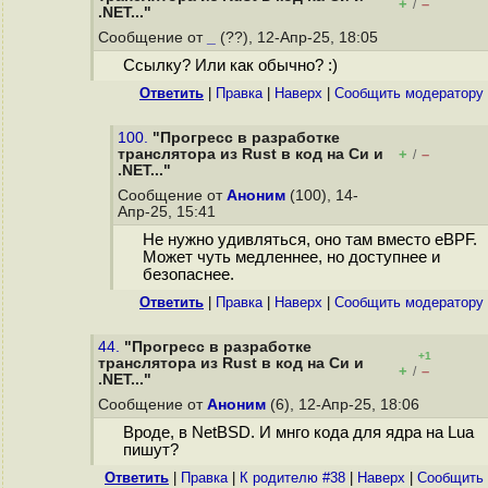
+
–
/
.NET..."
Сообщение от
_
(??), 12-Апр-25, 18:05
Ссылку? Или как обычно? :)
Ответить
|
Правка
|
Наверх
|
Cообщить модератору
100.
"Прогресс в разработке
транслятора из Rust в код на Cи и
+
–
/
.NET..."
Сообщение от
Аноним
(100), 14-
Апр-25, 15:41
Не нужно удивляться, оно там вместо eBPF.
Может чуть медленнее, но доступнее и
безопаснее.
Ответить
|
Правка
|
Наверх
|
Cообщить модератору
44.
"Прогресс в разработке
+1
транслятора из Rust в код на Cи и
+
–
/
.NET..."
Сообщение от
Аноним
(6), 12-Апр-25, 18:06
Вроде, в NetBSD. И мнго кода для ядра на Lua
пишут?
Ответить
|
Правка
|
К родителю #38
|
Наверх
|
Cообщить