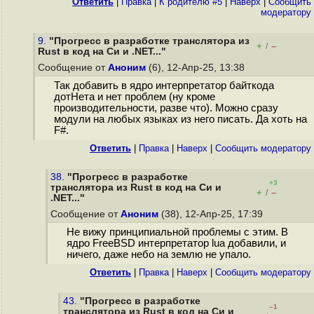
Ответить
|
Правка
|
К родителю #5
|
Наверх
|
Cообщить
модератору
9.
"Прогресс в разработке транслятора из
+
–
/
Rust в код на Cи и .NET..."
Сообщение от
Аноним
(6), 12-Апр-25, 13:38
Так добавить в ядро интерпретатор байткода
дотНета и нет проблем (ну кроме
производительности, разве что). Можно сразу
модули на любых языках из него писать. Да хоть на
F#.
Ответить
|
Правка
|
Наверх
|
Cообщить модератору
38.
"Прогресс в разработке
+3
транслятора из Rust в код на Cи и
+
–
/
.NET..."
Сообщение от
Аноним
(38), 12-Апр-25, 17:39
Не вижу принципиальной проблемы с этим. В
ядро FreeBSD интерпретатор lua добавили, и
ничего, даже небо на землю не упало.
Ответить
|
Правка
|
Наверх
|
Cообщить модератору
43.
"Прогресс в разработке
–1
транслятора из Rust в код на Cи и