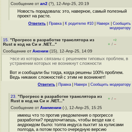
Сообщение от
an2
(?), 12-Апр-25, 20:19
Новость порадовала: это, наверное, самый полезный
проект на расте.
Ответить
|
Правка
|
К родителю #10
|
Наверх
|
Cообщить
модератору
15.
"Прогресс в разработке транслятора из
+2
+
–
Rust в код на Cи и .NET..."
/
Сообщение от
Аноним
(15), 12-Апр-25, 14:09
>все из которых связаны с решением типовых проблем, в
устранении которых не возникнут сложности
Вот и сообщали бы тогда, когда решены 100% проблем.
Ведь никаких сложностей с этим не возникнет!
Ответить
|
Правка
|
Наверх
|
Cообщить модератору
23.
"Прогресс в разработке транслятора из
+
–
/
Rust в код на Cи и .NET..."
Сообщение от
Анименим
(-), 12-Апр-25, 15:25
имееш что то против уведомления о прогрессе
разработки? предпочитаешь, чтобы везде как с
андроидом было: толпа индуса пыхтит за кулисами
полгода, а потом просто очередную версию