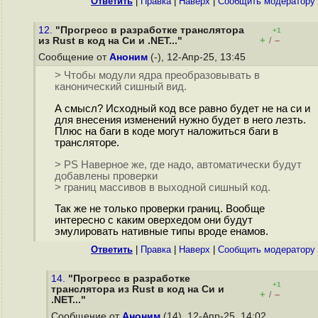
Ответить
|
Правка
|
Наверх
|
Cообщить модератору
12.
"Прогресс в разработке транслятора
+1
+
–
из Rust в код на Cи и .NET..."
/
Сообщение от
Аноним
(-), 12-Апр-25, 13:45
> Чтобы модули ядра преобразовывать в
канонический сишный вид.
А смысл? Исходный код все равно будет не на си и
для внесения изменений нужно будет в него лезть.
Плюс на баги в коде могут наложиться баги в
трансляторе.
> PS Наверное же, где надо, автоматически будут
добавлены проверки
> границ массивов в выходной сишный код.
Так же не только проверки границ. Вообще
интересно с каким оверхедом они будут
эмулировать нативные типы вроде енамов.
Ответить
|
Правка
|
Наверх
|
Cообщить модератору
14.
"Прогресс в разработке
+1
транслятора из Rust в код на Cи и
+
–
/
.NET..."
Сообщение от
Аноним
(14), 12-Апр-25, 14:02