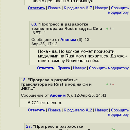
чисто gcc, вас кто-то обманул
Ответить
|
Правка
|
К родителю #17
|
Наверх
|
Cообщить
модератору
88.
"Прогресс в разработке
транслятора из Rust в код на Cи и
+
–
/
.NET..."
Сообщение от
Аноним
(6), 13-
Апр-25, 17:12
Пока - да. Но всякое может произойти,
модулями на Rust могут появиться. Да ужеж
пилят замену Nouveau на нём.
Ответить
|
Правка
|
Наверх
|
Cообщить модератору
18.
"Прогресс в разработке
транслятора из Rust в код на Cи и
+
–
/
.NET..."
Сообщение от
Аноним
(6), 12-Апр-25, 14:41
В C11 есть enum.
Ответить
|
Правка
|
К родителю #12
|
Наверх
|
Cообщить
модератору
27.
"Прогресс в разработке
+1