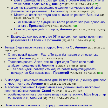
Веб в Швейцарии в CERN делали, в DARPA только TCP IP и
то не сами, а ученые в у
,
nuclight
(??), 02:11 , 22-Апр-25, (
129
)
а шо язык должен разрешать людские логические проблемы
Думаете раст разрешает
,
Аноним
(37), 21:46 , 12-Апр-25, (61)
Может и нафек его тогда рас он ниче не решает
,
Аноним
(64),
01:50 , 13-Апр-25, (73)
–1
70 типичных для дыряшки багов решает, что уже довольно
много
,
Прохожий
(??), 07:54 , 16-Апр-25, (
115
)
Понятно, очередной лохотрон
,
Аноним
(85), 12:21 , 13-Апр-25, (85)
–1
Вышло До сих пор жив этот ЯП и до сих пор применяется при
разработке ПО Хотя и
,
Прохожий
(??), 08:22 , 16-Апр-25, (
121
)
Теперь будут переписывать ядро с Ryst, на C
,
Аноним
(51), 18:23 , 12-
Апр-25, (49)
О, это новый диалект Раста Тогда я бы назвал его несколько
иначе
,
Аноним
(6), 17:19 , 13-Апр-25, (91)
Транспилировать А что, так то норм идея Такой себе static
analyzer продвинутый
,
Аноним
(-), 23:03 , 14-Апр-25, (103)
Так себе идея, потому что код же потом модифицировать
приходится Как показывает
,
Прохожий
(??), 07:58 , 16-Апр-25, (
116
)
А молодец, нормально похакал для 19 лет Щас ещё сишку для себя
откроет после эт
,
Аноним
(64), 22:26 , 12-Апр-25, (65)
А вообще правильно Нормальный язык должен иметь несколько
реализаций компиллято
,
Grand
(?), 22:49 , 12-Апр-25, (68)
особенно если на этом языке пишут крипту всякую https blog cr yp
to 20240803-c
,
Аноним
(37), 23:01 , 12-Апр-25, (69)
+1
Ничего вы не понимаете Это предохранительный клапан от