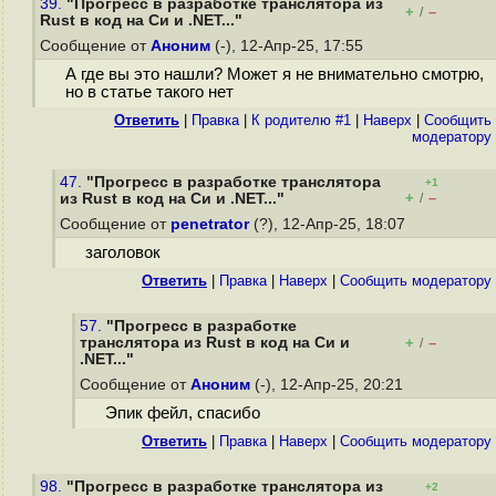
39.
"Прогресс в разработке транслятора из
+
–
/
Rust в код на Cи и .NET..."
Сообщение от
Аноним
(-), 12-Апр-25, 17:55
А где вы это нашли? Может я не внимательно смотрю,
но в статье такого нет
Ответить
|
Правка
|
К родителю #1
|
Наверх
|
Cообщить
модератору
47.
"Прогресс в разработке транслятора
+1
+
–
из Rust в код на Cи и .NET..."
/
Сообщение от
penetrator
(?), 12-Апр-25, 18:07
заголовок
Ответить
|
Правка
|
Наверх
|
Cообщить модератору
57.
"Прогресс в разработке
транслятора из Rust в код на Cи и
+
–
/
.NET..."
Сообщение от
Аноним
(-), 12-Апр-25, 20:21
Эпик фейл, спасибо
Ответить
|
Правка
|
Наверх
|
Cообщить модератору
98.
"Прогресс в разработке транслятора из
+2