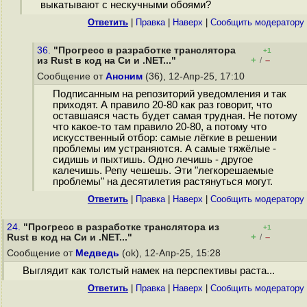
выкатывают с нескучными обоями?
Ответить
|
Правка
|
Наверх
|
Cообщить модератору
36.
"Прогресс в разработке транслятора
+1
+
–
из Rust в код на Cи и .NET..."
/
Сообщение от
Аноним
(36), 12-Апр-25, 17:10
Подписанным на репозиторий уведомления и так
приходят. А правило 20-80 как раз говорит, что
оставшаяся часть будет самая трудная. Не потому
что какое-то там правило 20-80, а потому что
искусственный отбор: самые лёгкие в решении
проблемы им устраняются. А самые тяжёлые -
сидишь и пыхтишь. Одно лечишь - другое
калечишь. Репу чешешь. Эти "легкорешаемые
проблемы" на десятилетия растянуться могут.
Ответить
|
Правка
|
Наверх
|
Cообщить модератору
24.
"Прогресс в разработке транслятора из
+1
+
–
Rust в код на Cи и .NET..."
/
Сообщение от
Медведь
(ok), 12-Апр-25, 15:28
Выглядит как толстый намек на перспективы раста...
Ответить
|
Правка
|
Наверх
|
Cообщить модератору