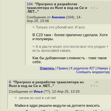
104.
"Прогресс в разработке
транслятора из Rust в код на Cи и
+
–
/
.NET..."
Сообщение от
Аноним
(104), 14-
Апр-25, 23:06
> Только это убогий инт. И все.
В C23 таки - более прилично сделали. Хотя
и полумеры.
> А в расте enum это почти все что угодно +
есть associated values.
Как бы добавочная сложность - тоже такое
себе.
Ответить
|
Правка
|
К родителю #27
|
Наверх
|
Cообщить модератору
8.
"Прогресс в разработке транслятора из
+5
+
–
Rust в код на Cи и .NET..."
/
Сообщение от
Илья
(??), 12-Апр-25, 13:33
> зачем из rust в си/.net
Майки в ядро решили модули на дотнете вносить