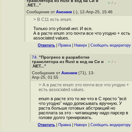
транслятора из Rust в код на Cи и
+
–
/
.NET..."
Сообщение от
Аноним
(-), 12-Апр-25, 15:46
> В C11 есть enum.
Только это убогий инт. И все.
А в расте enum это почти все что угодно + есть
associated values.
Ответить
|
Правка
|
Наверх
|
Cообщить модератору
74.
"Прогресс в разработке
транслятора из Rust в код на Cи и
+
–
/
.NET..."
Сообщение от
Аноним
(71), 13-
Апр-25, 01:55
> А в расте enum это почти все что угодно +
есть associated values.
enum в расте это то же что в C просто "всё
что угодно" надо дописывать вручную. У
раста больше готовых абстракций но
расплата за это - читающему надо парсер в
голове долго тренировать.
Ответить
|
Правка
|
Наверх
|
Cообщить модератору