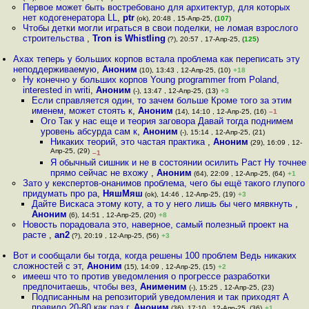
Первое может быть востребовано для архитектур, для которых
нет кодогенератора LL
,
ptr
(ok), 20:48 , 15-Апр-25, (
107
)
Чтобы детки могли играться в свои поделки, не ломая взрослого
строительства
,
Tron is Whistling
(?), 20:57 , 17-Апр-25, (
125
)
Ахах теперь у больших корпов встала проблема как переписать эту
неподдерживаемую
,
Аноним
(10), 13:43 , 12-Апр-25, (10)
+18
Ну конечно у больших корпов Young programmer from Poland,
interested in writi
,
Аноним
(-), 13:47 , 12-Апр-25, (13)
+3
Если справляется один, то зачем больше Кроме того за этим
именем, может стоять к
,
Аноним
(14), 14:10 , 12-Апр-25, (16)
–1
Ого Так у нас еще и теория заговора Давай тогда поднимем
уровень абсурда сам к
,
Аноним
(-), 15:14 , 12-Апр-25, (21)
Никаких теорий, это частая практика
,
Аноним
(29), 16:09 , 12-
Апр-25, (29)
–1
Я обычный сишник и не в состоянии осилить Раст Ну точнее
прямо сейчас не вхожу
,
Аноним
(64), 22:09 , 12-Апр-25, (64)
+1
Зато у кекспертов-онанимов проблема, чего бы ещё такого глупого
придумать про ра
,
НяшМяш
(ok), 14:46 , 12-Апр-25, (19)
+3
Дайте Вискаса этому коту, а то у него лишь бы чего мявкнуть
,
Аноним
(6), 14:51 , 12-Апр-25, (20)
+8
Новость порадовала это, наверное, самый полезный проект на
расте
,
an2
(?), 20:19 , 12-Апр-25, (56)
+3
Вот и сообщали бы тогда, когда решены 100 проблем Ведь никаких
сложностей с эт
,
Аноним
(15), 14:09 , 12-Апр-25, (15)
+2
имееш что то против уведомления о прогрессе разработки
предпочитаешь, чтобы вез
,
Анименим
(-), 15:25 , 12-Апр-25, (23)
Подписанным на репозиторий уведомления и так приходят А
правило 20-80 как раз г
,
Аноним
(36), 17:10 , 12-Апр-25, (36)
+1