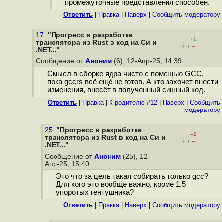
промежуточные представления способен.
Ответить
|
Правка
|
Наверх
|
Cообщить модератору
17.
"Прогресс в разработке
+1
транслятора из Rust в код на Cи и
+
–
/
.NET..."
Сообщение от
Аноним
(6), 12-Апр-25, 14:39
Смысл в сборке ядра чисто с помощью GCC,
пока gccrs всё ещё не готов. А кто захочет внести
изменения, внесёт в полученный сишный код.
Ответить
|
Правка
|
К родителю #12
|
Наверх
|
Cообщить
модератору
25.
"Прогресс в разработке
–2
транслятора из Rust в код на Cи и
+
–
/
.NET..."
Сообщение от
Аноним
(25), 12-
Апр-25, 15:40
Это что за цель такая собирать только gcc?
Для кого это вообще важно, кроме 1.5
упоротых гентушника?
Ответить
|
Правка
|
Наверх
|
Cообщить модератору