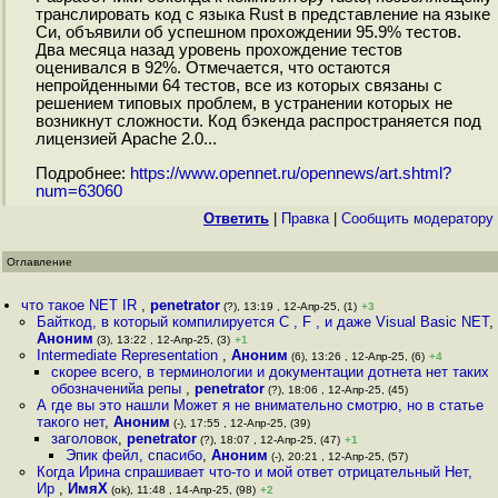
транслировать код с языка Rust в представление на языке
Си, объявили об успешном прохождении 95.9% тестов.
Два месяца назад уровень прохождение тестов
оценивался в 92%. Отмечается, что остаются
непройденными 64 тестов, все из которых связаны с
решением типовых проблем, в устранении которых не
возникнут сложности. Код бэкенда распространяется под
лицензией Apache 2.0...
Подробнее:
https://www.opennet.ru/opennews/art.shtml?
num=63060
Ответить
|
Правка
|
Cообщить модератору
Оглавление
что такое NET IR
,
penetrator
(?), 13:19 , 12-Апр-25, (1)
+3
Байткод, в который компилируется C , F , и даже Visual Basic NET
,
Аноним
(3), 13:22 , 12-Апр-25, (3)
+1
Intermediate Representation
,
Аноним
(6), 13:26 , 12-Апр-25, (6)
+4
скорее всего, в терминологии и документации дотнета нет таких
обозначенийа репы
,
penetrator
(?), 18:06 , 12-Апр-25, (45)
А где вы это нашли Может я не внимательно смотрю, но в статье
такого нет
,
Аноним
(-), 17:55 , 12-Апр-25, (39)
заголовок
,
penetrator
(?), 18:07 , 12-Апр-25, (47)
+1
Эпик фейл, спасибо
,
Аноним
(-), 20:21 , 12-Апр-25, (57)
Когда Ирина спрашивает что-то и мой ответ отрицательный Нет,
Ир
,
ИмяХ
(ok), 11:48 , 14-Апр-25, (98)
+2