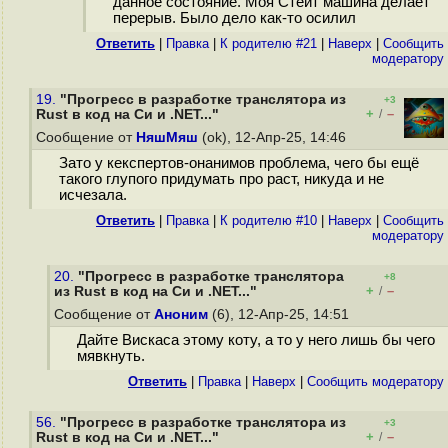
данное состояние. Моя Стейт машина делает
перерыв. Было дело как-то осилил
Ответить
|
Правка
|
К родителю #21
|
Наверх
|
Cообщить
модератору
19.
"Прогресс в разработке транслятора из
+3
+
–
Rust в код на Cи и .NET..."
/
Сообщение от
НяшМяш
(ok), 12-Апр-25, 14:46
Зато у кекспертов-онанимов проблема, чего бы ещё
такого глупого придумать про раст, никуда и не
исчезала.
Ответить
|
Правка
|
К родителю #10
|
Наверх
|
Cообщить
модератору
20.
"Прогресс в разработке транслятора
+8
+
–
из Rust в код на Cи и .NET..."
/
Сообщение от
Аноним
(6), 12-Апр-25, 14:51
Дайте Вискаса этому коту, а то у него лишь бы чего
мявкнуть.
Ответить
|
Правка
|
Наверх
|
Cообщить модератору
56.
"Прогресс в разработке транслятора из
+3
+
–
Rust в код на Cи и .NET..."
/