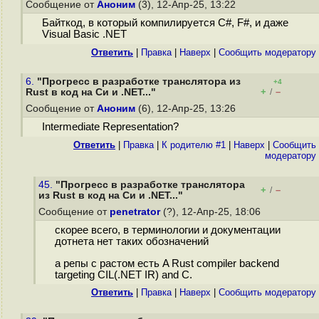
Сообщение от
Аноним
(3), 12-Апр-25, 13:22
Байткод, в который компилируется C#, F#, и даже
Visual Basic .NET
Ответить
|
Правка
|
Наверх
|
Cообщить модератору
6.
"Прогресс в разработке транслятора из
+4
+
–
Rust в код на Cи и .NET..."
/
Сообщение от
Аноним
(6), 12-Апр-25, 13:26
Intermediate Representation?
Ответить
|
Правка
|
К родителю #1
|
Наверх
|
Cообщить
модератору
45.
"Прогресс в разработке транслятора
+
–
/
из Rust в код на Cи и .NET..."
Сообщение от
penetrator
(?), 12-Апр-25, 18:06
скорее всего, в терминологии и документации
дотнета нет таких обозначений
а репы с растом есть A Rust compiler backend
targeting CIL(.NET IR) and C.
Ответить
|
Правка
|
Наверх
|
Cообщить модератору