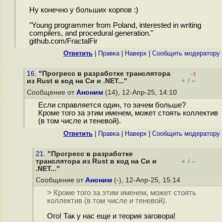
Ну конечно у больших корпов :)
"Young programmer from Poland, interested in writing
compilers, and procedural generation."
github.com/FractalFir
Ответить
|
Правка
|
Наверх
|
Cообщить модератору
16.
"Прогресс в разработке транслятора
–1
+
–
из Rust в код на Cи и .NET..."
/
Сообщение от
Аноним
(14), 12-Апр-25, 14:10
Если справляется один, то зачем больше?
Кроме того за этим именем, может стоять коллектив
(в том числе и теневой).
Ответить
|
Правка
|
Наверх
|
Cообщить модератору
21.
"Прогресс в разработке
транслятора из Rust в код на Cи и
+
–
/
.NET..."
Сообщение от
Аноним
(-), 12-Апр-25, 15:14
> Кроме того за этим именем, может стоять
коллектив (в том числе и теневой).
Ого! Так у нас еще и теория заговора!