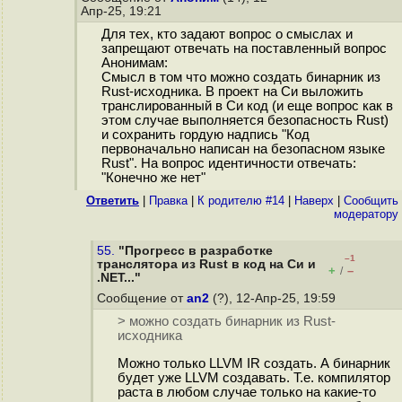
Апр-25, 19:21
Для тех, кто задают вопрос о смыслах и
запрещают отвечать на поставленный вопрос
Анонимам:
Смысл в том что можно создать бинарник из
Rust-исходника. В проект на Си выложить
транслированный в Си код (и еще вопрос как в
этом случае выполняется безопасность Rust)
и сохранить гордую надпись "Код
первоначально написан на безопасном языке
Rust". На вопрос идентичности отвечать:
"Конечно же нет"
Ответить
|
Правка
|
К родителю #14
|
Наверх
|
Cообщить
модератору
55.
"Прогресс в разработке
–1
транслятора из Rust в код на Cи и
+
–
/
.NET..."
Сообщение от
an2
(?), 12-Апр-25, 19:59
> можно создать бинарник из Rust-
исходника
Можно только LLVM IR создать. А бинарник
будет уже LLVM создавать. Т.е. компилятор
раста в любом случае только на какие-то