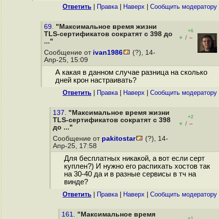
Ответить
|
Правка
|
Наверх
|
Cообщить модератору
69.
"Максимальное время жизни
+6
TLS-сертификатов сократят с 398 до
+
–
/
..."
Сообщение от
ivan1986
(?), 14-
Апр-25, 15:09
А какая в данном случае разница на сколько
дней крон настраивать?
Ответить
|
Правка
|
Наверх
|
Cообщить модератору
137.
"Максимальное время жизни
+2
TLS-сертификатов сократят с 398
+
–
/
до ..."
Сообщение от
pakitostar
(?), 14-
Апр-25, 17:58
Для бесплатных никакой, а вот если серт
куплен?) И нужно его распихать хостов так
на 30-40 да и в разные сервисы в тч на
винде?
Ответить
|
Правка
|
Наверх
|
Cообщить модератору
161.
"Максимальное время
+1