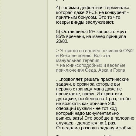
4) Голимая дефолтная терминалка
которая даже XFCE не конкурент -
приятным бонусом. Это то что
юзеры винды заслуживают.
5) Оставшиеся 5% запросто жрут
85% времени, на манер принципа
20/80.
> Я такого со времён почившей OS/2
и Rexx не помню. Вся эта
мануальная терапия
> на юниксоподобных и весёлые
приключения Седа, Авка и Грепа
....позволяет решать практические
задачи, в сроки за которые вы
первую страницу мана даже не
прочитаете, нафиг. И скриптики
дурацкие, особенно на 1 раз, чтобы
не возякать как абизяне 200
операций куками - не тот код
который надо монументально
выписывать! Это вообще в половине
случаев - делается на 1 раз.
Отпедалил разовую задачу и забыл.