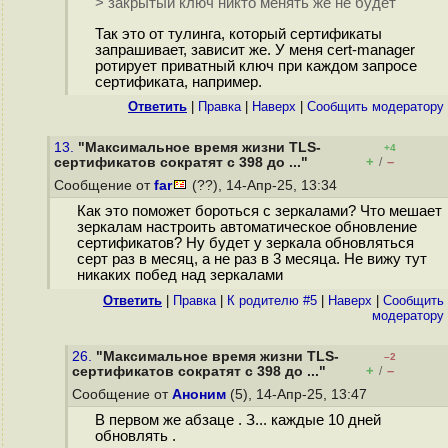
> закрытый ключ никто менять же не будет
Так это от тулинга, который сертификаты
запрашивает, зависит же. У меня cert-manager
ротирует приватный ключ при каждом запросе
сертификата, например.
Ответить
|
Правка
|
Наверх
|
Cообщить модератору
13.
"Максимальное время жизни TLS-
+4
+
–
сертификатов сократят с 398 до ..."
/
Сообщение от
far
(??), 14-Апр-25, 13:34
Как это поможет бороться с зеркалами? Что мешает
зеркалам настроить автоматическое обновление
сертификатов? Ну будет у зеркала обновляться
серт раз в месяц, а не раз в 3 месяца. Не вижу тут
никаких побед над зеркалами
Ответить
|
Правка
|
К родителю #5
|
Наверх
|
Cообщить
модератору
26.
"Максимальное время жизни TLS-
–2
+
–
сертификатов сократят с 398 до ..."
/
Сообщение от
Аноним
(5), 14-Апр-25, 13:47
В первом же абзаце . З... каждые 10 дней
обновлять .