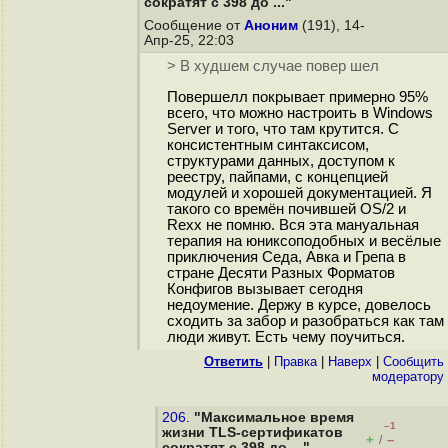
сократят с 398 до ..."
Сообщение от
Аноним
(191), 14-
Апр-25, 22:03
> В худшем случае повер шел
Повершелл покрывает примерно 95%
всего, что можно настроить в Windows
Server и того, что там крутится. С
консистентным синтаксисом,
структурами данных, доступом к
реестру, пайпами, с концепцией
модулей и хорошей документацией. Я
такого со времён почившей OS/2 и
Rexx не помню. Вся эта мануальная
терапия на юниксоподобных и весёлые
приключения Седа, Авка и Грепа в
стране Десяти Разных Форматов
Конфигов вызывает сегодня
недоумение. Держу в курсе, довелось
сходить за забор и разобраться как там
люди живут. Есть чему поучиться.
Ответить
|
Правка
|
Наверх
|
Cообщить
модератору
206.
"Максимальное время
–1
жизни TLS-сертификатов
+
–
/
сократят с 398 до ..."