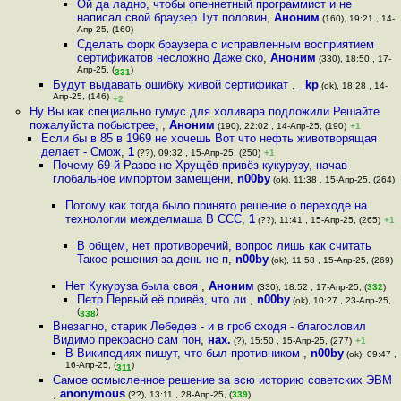
Ой да ладно, чтобы опеннетный программист и не
написал свой браузер Тут половин
,
Аноним
(160), 19:21 , 14-
Апр-25, (160)
Сделать форк браузера с исправленным восприятием
сертификатов несложно Даже ско
,
Аноним
(330), 18:50 , 17-
Апр-25, (
)
331
Будут выдавать ошибку живой сертификат
,
_kp
(ok), 18:28 , 14-
Апр-25, (146)
+2
Ну Вы как специально гумус для холивара подложили Решайте
пожалуйста побыстрее,
,
Аноним
(190), 22:02 , 14-Апр-25, (190)
+1
Если бы в 85 в 1969 не хочешь Вот что нефть животворящая
делает - Смож
,
1
(??), 09:32 , 15-Апр-25, (250)
+1
Почему 69-й Разве не Хрущёв привёз кукурузу, начав
глобальное импортом замещени
,
n00by
(ok), 11:38 , 15-Апр-25, (264)
Потому как тогда было принято решение о переходе на
технологии межделмаша В ССС
,
1
(??), 11:41 , 15-Апр-25, (265)
+1
В общем, нет противоречий, вопрос лишь как считать
Такое решения за день не п
,
n00by
(ok), 11:58 , 15-Апр-25, (269)
Нет Кукуруза была своя
,
Аноним
(330), 18:52 , 17-Апр-25, (
332
)
Петр Первый её привёз, что ли
,
n00by
(ok), 10:27 , 23-Апр-25,
(
)
338
Внезапно, старик Лебедев - и в гроб сходя - благословил
Видимо прекрасно сам пон
,
нах.
(?), 15:50 , 15-Апр-25, (277)
+1
В Википедиях пишут, что был противником
,
n00by
(ok), 09:47 ,
16-Апр-25, (
)
311
Самое осмысленное решение за всю историю советских ЭВМ
,
anonymous
(??), 13:11 , 28-Апр-25, (
339
)