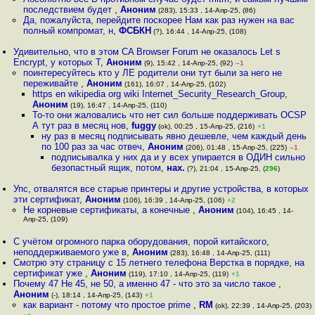
последствием будет
,
Аноним
(283), 15:33 , 14-Апр-25, (86)
Да, пожалуйста, перейдите поскорее Нам как раз нужен на вас
полный компромат, н
,
ФСБКН
(?), 16:44 , 14-Апр-25, (108)
Удивительно, что в этом CA Browser Forum не оказалось Let s
Encrypt, у которых T
,
Аноним
(9), 15:42 , 14-Апр-25, (92)
–1
поинтересуйтесь кто у ЛЕ родители они тут были за него не
переживайте
,
Аноним
(161), 16:07 , 14-Апр-25, (102)
https en wikipedia org wiki Internet_Security_Research_Group
,
Аноним
(19), 16:47 , 14-Апр-25, (110)
То-то они жаловались что нет сил больше поддерживать OCSP
А тут раз в месяц нов
,
fuggy
(ok), 00:25 , 15-Апр-25, (216)
+1
ну раз в месяц подписывать явно дешевле, чем каждый день
по 100 раз за час отвеч
,
Аноним
(206), 01:48 , 15-Апр-25, (225)
–1
подписывалка у них да и у всех упирается в ОДИН сильно
безопастный ящик, потом
,
нах.
(?), 21:04 , 15-Апр-25, (
296
)
Упс, отвалятся все старые принтеры и другие устройства, в которых
эти сертификат
,
Аноним
(106), 16:39 , 14-Апр-25, (106)
+2
Не корневые сертификаты, а конечные
,
Аноним
(104), 16:45 , 14-
Апр-25, (109)
С учётом огромного парка оборудования, порой китайского,
неподдерживаемого уже в
,
Аноним
(283), 16:48 , 14-Апр-25, (111)
Смотрю эту страницу с 15 летнего телефона Верстка в порядке, на
сертификат уже
,
Аноним
(119), 17:10 , 14-Апр-25, (119)
+1
Почему 47 Не 45, не 50, а именно 47 - что это за число такое
,
Аноним
(-), 18:14 , 14-Апр-25, (143)
+1
как вариант - потому что простое prime
,
RM
(ok), 22:39 , 14-Апр-25, (203)