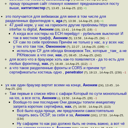
прошу прощения сайт глюкнул коммент предназначался посту
выше
,
нитгитлистер
(?), 13:45 , 14-Апр-25, (22)
+1
это получается для вебмаккак для меня в том числе для
разделенных фронтендов ч
,
aga
(?), 13:36 , 14-Апр-25, (16)
+1
47 дней норм, у нас на горизонте другие проблемы https www
interfax ru digital
,
Аноним
(19), 13:41 , 14-Апр-25, (19)
–1
А когда все хостеры на ECH перейдут - рубильник выключат И
так в местном трафф
,
Аноним
(5), 13:58 , 14-Апр-25, (34)
–1
CF сам по себе проблема Причём не только у нас, а у всех нас
у тех кто там тож
,
Омнонном
(?), 22:27 , 14-Апр-25, (199)
+1
использую CF для обхода блокировок Тех, которые _там_ а не
РКНовских а что они
,
нах.
(?), 08:45 , 15-Апр-25, (242)
для всего что в браузере хоть как-то появляется - да то есть для
любых фронтенд
,
нах.
(?), 16:49 , 14-Апр-25, (112)
–1
а что такое разделенные фронты и CORS и причем тут
сертификатыты хостишь одно
,
penetrator
(?), 19:13 , 14-Апр-25, (156)
–1
ух как один браузер вертит всеми на конце
,
Аноним
(24), 13:45 , 14-
Апр-25, (24)
Там первые в списке ябло с сафари Который по сути монопольный
на ios, а все оста
,
Аноним
(-), 13:50 , 14-Апр-25, (28)
–1
Вообще-то они последние Они дважды топили инициативу
запрета коротких сертифика
,
нах.
(?), 16:50 , 14-Апр-25, (113)
Всё было куда проще, им предложили самостоятельно
тащить весь OCSP, за себя и за
,
Аноним
(191), 17:53 , 14-Апр-25,
(134)
Ну сафарям то как раз должно быть не очень важно, а вот чё
так строем сказали д
,
Аноним