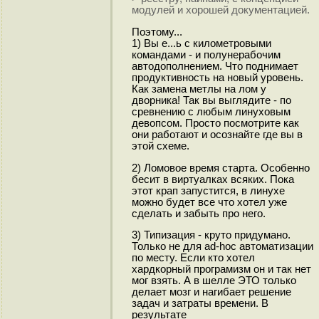
модулей и хорошей документацией.
Поэтому...
1) Вы е...ь с километровыми
командами - и полунерабочим
автодополнением. Что поднимает
продуктивность на новый уровень.
Как замена метлы на лом у
дворника! Так вы выглядите - по
сревнению с любым линуховым
девопсом. Просто посмотрите как
они работают и осознайте где вы в
этой схеме.
2) Ломовое время старта. Особенно
бесит в виртуалках всяких. Пока
этот крап запустится, в линухе
можно будет все что хотел уже
сделать и забыть про него.
3) Типизация - круто придумано.
Только не для ad-hoc автоматизации
по месту. Если кто хотел
хардкорный програмизм он и так нет
мог взять. А в шелле ЭТО только
делает мозг и нагибает решение
задач и затраты времени. В
результате