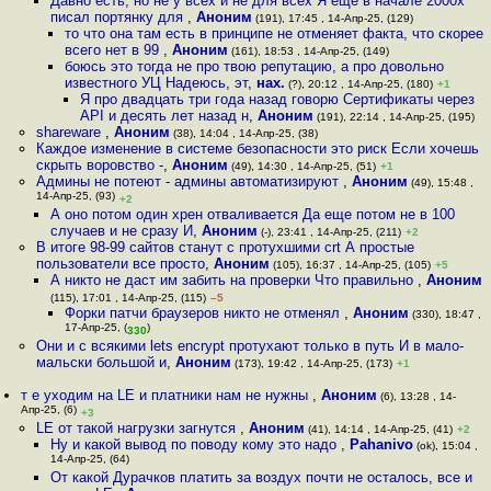
Давно есть, но не у всех и не для всех Я ещё в начале 2000х
писал портянку для
,
Аноним
(191), 17:45 , 14-Апр-25, (129)
то что она там есть в принципе не отменяет факта, что скорее
всего нет в 99
,
Аноним
(161), 18:53 , 14-Апр-25, (149)
боюсь это тогда не про твою репутацию, а про довольно
известного УЦ Надеюсь, эт
,
нах.
(?), 20:12 , 14-Апр-25, (180)
+1
Я про двадцать три года назад говорю Сертификаты через
API и десять лет назад н
,
Аноним
(191), 22:14 , 14-Апр-25, (195)
shareware
,
Аноним
(38), 14:04 , 14-Апр-25, (38)
Каждое изменение в системе безопасности это риск Если хочешь
скрыть воровство -
,
Аноним
(49), 14:30 , 14-Апр-25, (51)
+1
Админы не потеют - админы автоматизируют
,
Аноним
(49), 15:48 ,
14-Апр-25, (93)
+2
А оно потом один хрен отваливается Да еще потом не в 100
случаев и не сразу И
,
Аноним
(-), 23:41 , 14-Апр-25, (211)
+2
В итоге 98-99 сайтов станут с протухшими crt А простые
пользователи все просто
,
Аноним
(105), 16:37 , 14-Апр-25, (105)
+5
А никто не даст им забить на проверки Что правильно
,
Аноним
(115), 17:01 , 14-Апр-25, (115)
–5
Форки патчи браузеров никто не отменял
,
Аноним
(330), 18:47 ,
17-Апр-25, (
)
330
Они и с всякими lets encrypt протухают только в путь И в мало-
мальски большой и
,
Аноним
(173), 19:42 , 14-Апр-25, (173)
+1
т е уходим на LE и платники нам не нужны
,
Аноним
(6), 13:28 , 14-
Апр-25, (6)
+3
LE от такой нагрузки загнутся
,
Аноним
(41), 14:14 , 14-Апр-25, (41)
+2
Ну и какой вывод по поводу кому это надо
,
Pahanivo
(ok), 15:04 ,
14-Апр-25, (64)
От какой Дурачков платить за воздух почти не осталось, все и