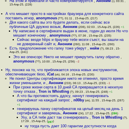
На этом и приехали И часто компрометируется
,
Аноним
(-), 03:31 ,
15-Апр-25, (228)
А что мешает просто в настройках браузера для конкретного сайта
поставить игнор
,
anonymous
(??), 01:11 , 15-Апр-25, (217)
Дkя какого сайта вы это будете делать, если сейчас все
публичные ЦА дружно возьм
,
Аноним
(206), 02:03 , 15-Апр-25, (226)
+1
Ну написано в сертификате выдан в июне, годен до июля Но что
мешает конечному
,
anonymous
(??), 07:36 , 15-Апр-25, (235)
Сейчас везде https и браузер тебе мозги съест, вы зашли на
не доверенный сайт и
,
Аноним
(260), 11:08 , 15-Апр-25, (260)
Есть предположение что галку тоже уберут
,
нейм
(?), 08:23 , 15-
Апр-25, (241)
Это же опенсорс Никто не мешает прикрутить галку обратно
,
anonymous
(??), 10:00 , 15-Апр-25, (256)
–2
Ну, похоже на то, что приближается эпоха новых инструментов,
обеспечивающих безо
,
iCat
(ok), 04:16 , 15-Апр-25, (230)
Не понял Центры сертификации никто не отменял, просто время
жизни уменьшили, и
,
Аноним
(233), 06:13 , 15-Апр-25, (233)
–1
При сроке жизни серта в 10 дней CA превращается в нехилую
точку отказа
,
Tron is Whistling
(?), 09:23 , 15-Апр-25, (248)
+1
А что бы противостоять ддосу, начнут генерировать
сертификат на каждый запрос
,
n00by
(ok), 11:55 , 15-Апр-25, (267)
+1
генерируешь пачку сертификатов на целый месяц на день 1
сертификат и заверяешь
,
Аноним
(24), 17:22 , 15-Апр-25, (
286
)
Уху, а CA тебе даст так сгенерировать
,
Tron is Whistling
(?),
17:29 , 15-Апр-25, (
)
287
ну тогда пусть дает 100 гарантии доступности когда