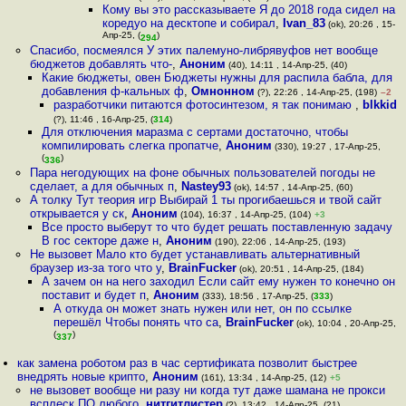
Кому вы это рассказываете Я до 2018 года сидел на
коредуо на десктопе и собирал
,
Ivan_83
(ok), 20:26 , 15-
Апр-25, (
)
294
Спасибо, посмеялся У этих палемуно-либрявуфов нет вообще
бюджетов добавлять что-
,
Аноним
(40), 14:11 , 14-Апр-25, (40)
Какие бюджеты, овен Бюджеты нужны для распила бабла, для
добавления ф-кальных ф
,
Омнонном
(?), 22:26 , 14-Апр-25, (198)
–2
разработчики питаются фотосинтезом, я так понимаю
,
blkkid
(?), 11:46 , 16-Апр-25, (
314
)
Для отключения маразма с сертами достаточно, чтобы
компилировать слегка пропатче
,
Аноним
(330), 19:27 , 17-Апр-25,
(
)
336
Пара негодующих на фоне обычных пользователей погоды не
сделает, а для обычных п
,
Nastey93
(ok), 14:57 , 14-Апр-25, (60)
А толку Тут теория игр Выбирай 1 ты прогибаешься и твой сайт
открывается у ск
,
Аноним
(104), 16:37 , 14-Апр-25, (104)
+3
Все просто выберут то что будет решать поставленную задачу
В гос секторе даже н
,
Аноним
(190), 22:06 , 14-Апр-25, (193)
Не вызовет Мало кто будет устанавливать альтернативный
браузер из-за того что у
,
BrainFucker
(ok), 20:51 , 14-Апр-25, (184)
А зачем он на него заходил Если сайт ему нужен то конечно он
поставит и будет п
,
Аноним
(333), 18:56 , 17-Апр-25, (
333
)
А откуда он может знать нужен или нет, он по ссылке
перешёл Чтобы понять что са
,
BrainFucker
(ok), 10:04 , 20-Апр-25,
(
)
337
как замена роботом раз в час сертификата позволит быстрее
внедрять новые крипто
,
Аноним
(161), 13:34 , 14-Апр-25, (12)
+5
не вызовет вообще ни разу ни когда тут даже шамана не прокси
всплеск ПО любого
,
нитгитлистер
(?), 13:42 , 14-Апр-25, (21)