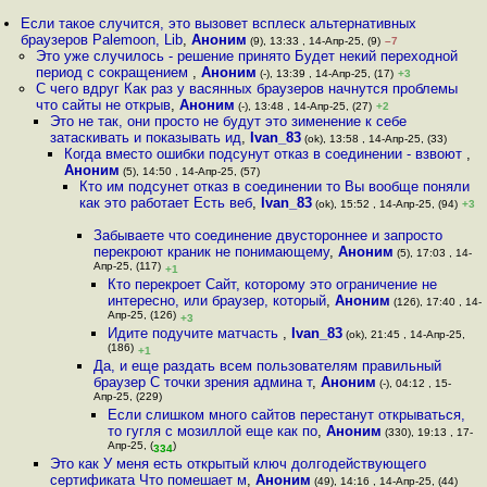
Если такое случится, это вызовет всплеск альтернативных
браузеров Palemoon, Lib
,
Аноним
(9), 13:33 , 14-Апр-25, (9)
–7
Это уже случилось - решение принято Будет некий переходной
период с сокращением
,
Аноним
(-), 13:39 , 14-Апр-25, (17)
+3
С чего вдруг Как раз у васянных браузеров начнутся проблемы
что сайты не открыв
,
Аноним
(-), 13:48 , 14-Апр-25, (27)
+2
Это не так, они просто не будут это зименение к себе
затаскивать и показывать ид
,
Ivan_83
(ok), 13:58 , 14-Апр-25, (33)
Когда вместо ошибки подсунут отказ в соединении - взвоют
,
Аноним
(5), 14:50 , 14-Апр-25, (57)
Кто им подсунет отказ в соединении то Вы вообще поняли
как это работает Есть веб
,
Ivan_83
(ok), 15:52 , 14-Апр-25, (94)
+3
Забываете что соединение двустороннее и запросто
перекроют краник не понимающему
,
Аноним
(5), 17:03 , 14-
Апр-25, (117)
+1
Кто перекроет Сайт, которому это ограничение не
интересно, или браузер, который
,
Аноним
(126), 17:40 , 14-
Апр-25, (126)
+3
Идите подучите матчасть
,
Ivan_83
(ok), 21:45 , 14-Апр-25,
(186)
+1
Да, и еще раздать всем пользователям правильный
браузер С точки зрения админа т
,
Аноним
(-), 04:12 , 15-
Апр-25, (229)
Если слишком много сайтов перестанут открываться,
то гугля с мозиллой еще как по
,
Аноним
(330), 19:13 , 17-
Апр-25, (
)
334
Это как У меня есть открытый ключ долгодействующего
сертификата Что помешает м
,
Аноним
(49), 14:16 , 14-Апр-25, (44)