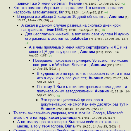
зависит же У меня cert-man
,
Неанон
(?), 13:42 , 14-Апр-25, (20)
+2
Как это поможет бороться с зеркалами Что мешает зеркалам
настроить автоматическ
,
far
(??), 13:34 , 14-Апр-25, (13)
+4
В первом же абзаце З каждые 10 дней обновлять
,
Аноним
(5),
13:47 , 14-Апр-25, (26)
–2
А какая в данном случае разница на сколько дней крон
настраивать
,
ivan1986
(?), 15:09 , 14-Апр-25, (69)
+6
Для бесплатных никакой, а вот если серт куплен И нужно
его распихать хостов та
,
pakitostar
(?), 17:58 , 14-Апр-25, (137)
+2
А в чём проблема У меня както сертификаты и ЛЕ и из
своего ЦА для внутренних
,
Аноним
(161), 19:22 , 14-
Апр-25, (161)
+1
Повершелл покрывает примерно 95 всего, что можно
настроить в Windows Server и т
,
Аноним
(191), 22:03 ,
14-Апр-25, (191)
–6
В худшем это не про то что поврешел плох, а в том
что в лучшем у вас уже ест
,
Аноним
(206), 23:07 , 14-
Апр-25, (206)
–1
Поэтому 1 Вы е ь с километровыми командами - и
полунерабочим автодополнени
,
Аноним
(-), 23:19 , 14-
Апр-25, (209)
+4
Это просто циферный до сих пор в
документацию не смог Как ему десяток раз тут н
,
Аноним
(255), 09:46 , 15-Апр-25, (255)
+2
То есть вы серьёзно уверены, что в Mozilla, Google, Microsoft
знают, что на торр
,
какая разница
(?), 17:41 , 14-Апр-25, (127)
А по телеку про это говорят Выключи себе инет хоть на
месяц, а то у тебя голова
,
Dima
(??), 19:25 , 14-Апр-25, (163)
–2
Скорее, просто цензура Удобно же - не выписал серт, сайт ушел