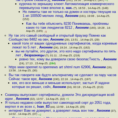
(161), 18:30 , 14-Апр-25, (147)
+2
курочка по зернышку клюет Автоматизация коммерческого
перевыпуска тоже вполне в
,
нах.
(?), 18:53 , 14-Апр-25, (148)
Но лимиты там не только на домен и хостеры тянущие на
1 ип 100500 мелких ленд
,
Аноним
(161), 19:08 , 14-Апр-25,
(152)
Как бы тебе объяснить 8230 Понимаешь, проблемы
каких-то там лендингов 8212
,
Аноним
(160), 19:28 , 14-
Апр-25, (165)
–5
Ну так это самый свободный и открытый браузер Помню как
Сообщество 8482 на овн
,
Аноним
(29), 13:51 , 14-Апр-25, (29)
какой толк от ваших однодневных сертификатов, когда корневые
лежат по 5 лет
,
Аноним
(24), 19:24 , 14-Апр-25, (162)
вы не путайте, это другое, это кого надо сертификаты по пять
лет
,
безразницы
(?), 01:11 , 15-Апр-25, (218)
ровно тех, кому вы доверили свою безопасТность
,
Аноним
(24), 17:13 , 15-Апр-25, (
284
)
https www opennet ru opennews art shtml num 62906
,
Аноним
(19),
13:56 , 14-Апр-25, (30)
Вы так говорите как будто альтернативу не сделают за пару часов
Сейчас такое вре
,
Аноним
(190), 22:16 , 14-Апр-25, (197)
кек, его все меньше и меньше используют, застыл И задачи
которые он решал, сейч
,
Аноним
(24), 00:18 , 15-Апр-25, (213)
Скамеры выпускают сертификаты, дожили Это дискредитация всей
идеи
,
Аноним
(32), 13:57 , 14-Апр-25, (32)
+5
Я только недавно себе выпустил самоподсной серт до 2051 года,
вертел я их всех с
,
Ivan_83
(ok), 13:59 , 14-Апр-25, (35)
интернет Вам не доверяет, а доверяет лишь вон тем
,
Аноним
(37),
14:02 , 14-Апр-25, (37)
+2