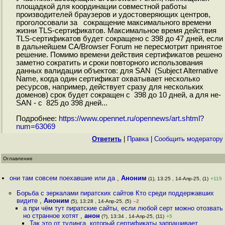
площадкой для координации совместной работы
производителей браузеров и удостоверяющих центров,
проголосовали за сокращение максимального времени
жизни TLS-сертификатов. Максимальное время действия
TLS-сертификатов будет сокращено с 398 до 47 дней, если
в дальнейшем CA/Browser Forum не пересмотрит принятое
решение. Помимо времени действия сертификатов решено
заметно сократить и сроки повторного использования
данных валидации объектов: для SAN (Subject Alternative
Name, когда один сертификат охватывает несколько
ресурсов, например, действует сразу для нескольких
доменов) срок будет сокращен с 398 до 10 дней, а для не-
SAN - с 825 до 398 дней...
Подробнее:
https://www.opennet.ru/opennews/art.shtml?
num=63069
Ответить
|
Правка
|
Cообщить модератору
Оглавление
они там совсем поехавшие или да
,
Аноним
(1), 13:25 , 14-Апр-25, (1)
+115
Борьба с зеркалами пиратских сайтов Кто среди поддержавших
видите
,
Аноним
(5), 13:28 , 14-Апр-25, (5)
–2
а при чём тут пиратские сайты, если любой серт можно отозвать
но странное хотят
,
анон
(?), 13:34 , 14-Апр-25, (11)
+5
Так это от тулинга, который сертификаты запрашивает,