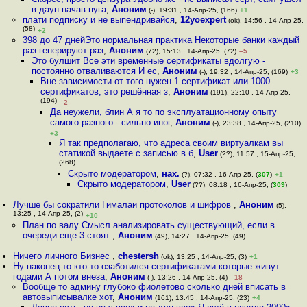
в даун начав пуга
,
Аноним
(-), 19:31 , 14-Апр-25, (166)
+1
плати подписку и не выпендривайся
,
12yoexpert
(ok), 14:56 , 14-Апр-25,
(58)
+2
398 до 47 днейЭто нормальная практика Некоторые банки каждый
раз генерируют раз
,
Аноним
(72), 15:13 , 14-Апр-25, (72)
–5
Это булшит Все эти временные сертификаты вдолгую -
постоянно отваливаются И ес
,
Аноним
(-), 19:32 , 14-Апр-25, (169)
+3
Вне зависимости от того нужен 1 сертификат или 1000
сертификатов, это решённая з
,
Аноним
(191), 22:10 , 14-Апр-25,
(194)
–2
Да неужели, блин А я то по эксплуатационному опыту
самого разного - сильно иног
,
Аноним
(-), 23:38 , 14-Апр-25, (210)
+3
Я так предполагаю, что адреса своим виртуалкам вы
статикой выдаете с записью в б
,
User
(??), 11:57 , 15-Апр-25,
(268)
Скрыто модератором
,
нах.
(?), 07:32 , 16-Апр-25, (
307
)
+1
Скрыто модератором
,
User
(??), 08:18 , 16-Апр-25, (
309
)
Лучше бы сократили Гималаи протоколов и шифров
,
Аноним
(5),
13:25 , 14-Апр-25, (2)
+10
План по валу Смысл анализировать существующий, если в
очереди еще 3 стоят
,
Аноним
(49), 14:27 , 14-Апр-25, (49)
Ничего личного Бизнес
,
chestersh
(ok), 13:25 , 14-Апр-25, (3)
+1
Ну наконец-то кто-то озаботился сертификатами которые живут
годами А потом внеза
,
Аноним
(-), 13:26 , 14-Апр-25, (4)
–18
Вообще то админу глубоко фиолетово сколько дней вписать в
автовыписывалке хот
,
Аноним
(161), 13:45 , 14-Апр-25, (23)
+4