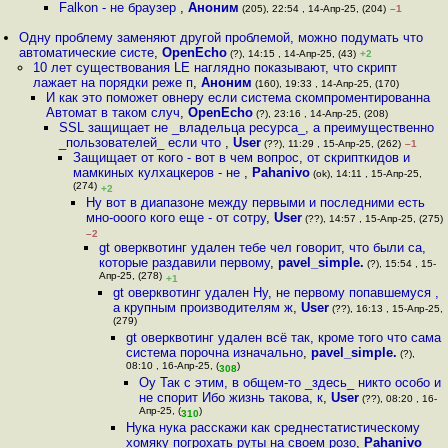
Falkon - не браузер
,
Аноним
(205), 22:54 , 14-Апр-25, (204)
–1
Одну проблему заменяют другой проблемой, можно подумать что
автоматические систе
,
OpenEcho
(?), 14:15 , 14-Апр-25, (43)
+2
10 лет существования LE наглядно показывают, что скрипт
лажает на порядки реже п
,
Аноним
(160), 19:33 , 14-Апр-25, (170)
И как это поможет овнеру если система скомпроментированна
Автомат в таком случ
,
OpenEcho
(?), 23:16 , 14-Апр-25, (208)
SSL защищает не _владельца ресурса_, а преимущественно
_пользователей_ если что
,
User
(??), 11:29 , 15-Апр-25, (262)
–1
Защищает от кого - вот в чем вопрос, от скрипткидов и
мамкиных кулхацкеров - не
,
Pahanivo
(ok), 14:11 , 15-Апр-25,
(274)
+2
Ну вот в диапазоне между первыми и последними есть
мно-ооого кого еще - от сотру
,
User
(??), 14:57 , 15-Апр-25, (275)
–2
gt оверквотинг удален тебе чел говорит, что были ca,
которые раздавили первому
,
pavel_simple.
(?), 15:54 , 15-
Апр-25, (278)
+1
gt оверквотинг удален Ну, не первому попавшемуся ,
а крупным производителям ж
,
User
(??), 16:13 , 15-Апр-25,
(279)
gt оверквотинг удален всё так, кроме того что сама
система порочна изначально
,
pavel_simple.
(?),
08:10 , 16-Апр-25, (
)
308
Оу Так с этим, в общем-то _здесь_ никто особо и
не спорит Ибо жизнь такова, к
,
User
(??), 08:20 , 16-
Апр-25, (
)
310
Нука нука расскажи как среднестатистическому
хомяку погрохать руты на своем розо
,
Pahanivo