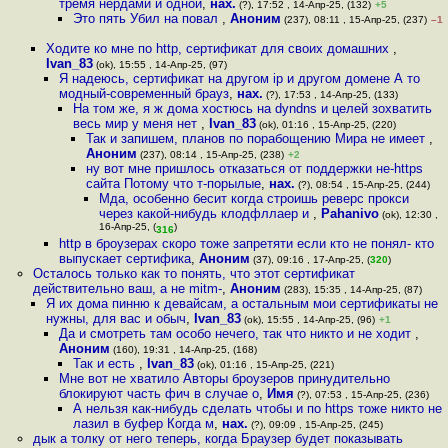
тремя нердами и одной
,
нах.
(?), 17:52 , 14-Апр-25, (132)
+5
Это пять Убил на повал
,
Аноним
(237), 08:11 , 15-Апр-25, (237)
–1
Ходите ко мне по http, сертификат для своих домашних
,
Ivan_83
(ok), 15:55 , 14-Апр-25, (97)
Я надеюсь, сертификат на другом ip и другом домене А то
модный-современный брауз
,
нах.
(?), 17:53 , 14-Апр-25, (133)
На том же, я ж дома хостюсь на dyndns и целей зохватить
весь мир у меня нет
,
Ivan_83
(ok), 01:16 , 15-Апр-25, (220)
Так и запишем, планов по порабощению Мира не имеет
,
Аноним
(237), 08:14 , 15-Апр-25, (238)
+2
ну вот мне пришлось отказаться от поддержки не-https
сайта Потому что т-порылые
,
нах.
(?), 08:54 , 15-Апр-25, (244)
Мда, особенно бесит когда строишь реверс прокси
через какой-нибудь клодфллаер и
,
Pahanivo
(ok), 12:30 ,
16-Апр-25, (
)
316
http в броузерах скоро тоже запретяти если кто не понял- кто
выпускает сертифика
,
Аноним
(37), 09:16 , 17-Апр-25, (
320
)
Осталось только как то понять, что этот сертификат
действительно ваш, а не mitm-
,
Аноним
(283), 15:35 , 14-Апр-25, (87)
Я их дома пинню к девайсам, а остальным мои сертификаты не
нужны, для вас и обыч
,
Ivan_83
(ok), 15:55 , 14-Апр-25, (96)
+1
Да и смотреть там особо нечего, так что никто и не ходит
,
Аноним
(160), 19:31 , 14-Апр-25, (168)
Так и есть
,
Ivan_83
(ok), 01:16 , 15-Апр-25, (221)
Мне вот не хватило Авторы броузеров принудительно
блокируют часть фич в случае о
,
Имя
(?), 07:53 , 15-Апр-25, (236)
А нельзя как-нибудь сделать чтобы и по https тоже никто не
лазил в буфер Когда м
,
нах.
(?), 09:09 , 15-Апр-25, (245)
дык а толку от него теперь, когда Браузер будет показывать