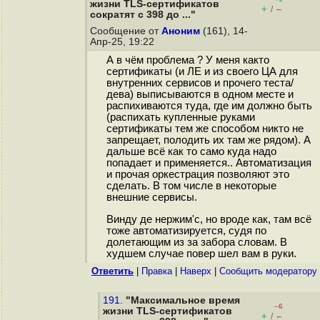
жизни TLS-сертификатов
+
–
/
сократят с 398 до ..."
Сообщение от
Аноним
(161), 14-
Апр-25, 19:22
А в чём проблема ? У меня както
сертификаты (и ЛЕ и из своего ЦА для
внутренних сервисов и прочего теста/
дева) выписываются в одном месте и
распихиваются туда, где им должно быть
(распихать купленные руками
сертификаты тем же способом никто не
запрещает, полодить их там же рядом). А
дальше всё как то само куда надо
попадает и применяется.. Автоматизация
и прочая оркестрация позволяют это
сделать. В том числе в некоторые
внешние сервисы.
Винду де нержим'с, но вроде как, там всё
тоже автоматизируется, судя по
долетающим из за забора словам. В
худшем случае повер шел вам в руки.
Ответить
|
Правка
|
Наверх
|
Cообщить модератору
191.
"Максимальное время
–6
жизни TLS-сертификатов
+
–
/