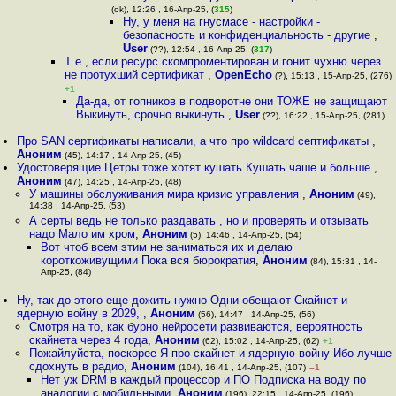
(ok), 12:26 , 16-Апр-25, (
315
)
Ну, у меня на гнусмасе - настройки -
безопасность и конфиденциальность - другие
,
User
(??), 12:54 , 16-Апр-25, (
317
)
Т е , если ресурс скомпроментирован и гонит чухню через
не протухший сертификат
,
OpenEcho
(?), 15:13 , 15-Апр-25, (276)
+1
Да-да, от гопников в подворотне они ТОЖЕ не защищают
Выкинуть, срочно выкинуть
,
User
(??), 16:22 , 15-Апр-25, (281)
Про SAN сертификаты написали, а что про wildcard септификаты
,
Аноним
(45), 14:17 , 14-Апр-25, (45)
Удостоверящие Цетры тоже хотят кушать Кушать чаше и больше
,
Аноним
(47), 14:25 , 14-Апр-25, (48)
У машины обслуживания мира кризис управления
,
Аноним
(49),
14:38 , 14-Апр-25, (53)
А серты ведь не только раздавать , но и проверять и отзывать
надо Мало им хром
,
Аноним
(5), 14:46 , 14-Апр-25, (54)
Вот чтоб всем этим не заниматься их и делаю
короткоживущими Пока вся бюрократия
,
Аноним
(84), 15:31 , 14-
Апр-25, (84)
Ну, так до этого еще дожить нужно Одни обещают Скайнет и
ядерную войну в 2029,
,
Аноним
(56), 14:47 , 14-Апр-25, (56)
Смотря на то, как бурно нейросети развиваются, вероятность
скайнета через 4 года
,
Аноним
(62), 15:02 , 14-Апр-25, (62)
+1
Пожайлуйста, поскорее Я про скайнет и ядерную войну Ибо лучше
сдохнуть в радио
,
Аноним
(104), 16:41 , 14-Апр-25, (107)
–1
Нет уж DRM в каждый процессор и ПО Подписка на воду по
аналогии с мобильными
,
Аноним
(196), 22:15 , 14-Апр-25, (196)