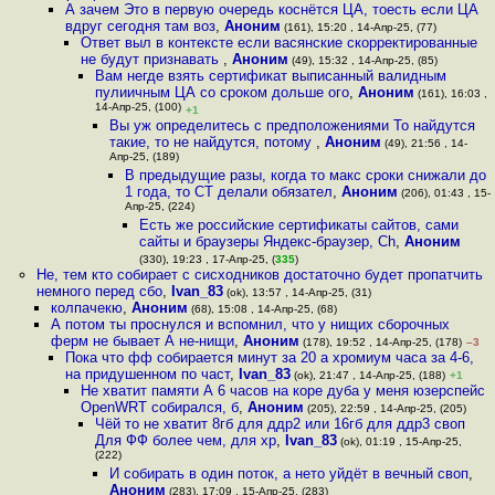
А зачем Это в первую очередь коснётся ЦА, тоесть если ЦА
вдруг сегодня там воз
,
Аноним
(161), 15:20 , 14-Апр-25, (77)
Ответ выл в контексте если васянские скорректированные
не будут признавать
,
Аноним
(49), 15:32 , 14-Апр-25, (85)
Вам негде взять сертификат выписанный валидным
пулиичным ЦА со сроком дольше ого
,
Аноним
(161), 16:03 ,
14-Апр-25, (100)
+1
Вы уж определитесь с предположениями То найдутся
такие, то не найдутся, потому
,
Аноним
(49), 21:56 , 14-
Апр-25, (189)
В предыдущие разы, когда то макс сроки снижали до
1 года, то СТ делали обязател
,
Аноним
(206), 01:43 , 15-
Апр-25, (224)
Есть же российские сертификаты сайтов, сами
сайты и браузеры Яндекс-браузер, Ch
,
Аноним
(330), 19:23 , 17-Апр-25, (
335
)
Не, тем кто собирает с сисходников достаточно будет пропатчить
немного перед сбо
,
Ivan_83
(ok), 13:57 , 14-Апр-25, (31)
колпачекю
,
Аноним
(68), 15:08 , 14-Апр-25, (68)
А потом ты проснулся и вспомнил, что у нищих сборочных
ферм не бывает А не-нищи
,
Аноним
(178), 19:52 , 14-Апр-25, (178)
–3
Пока что фф собирается минут за 20 а хромиум часа за 4-6,
на придушенном по част
,
Ivan_83
(ok), 21:47 , 14-Апр-25, (188)
+1
Не хватит памяти А 6 часов на коре дуба у меня юзерспейс
OpenWRT собирался, б
,
Аноним
(205), 22:59 , 14-Апр-25, (205)
Чёй то не хватит 8гб для ддр2 или 16гб для ддр3 своп
Для ФФ более чем, для хр
,
Ivan_83
(ok), 01:19 , 15-Апр-25,
(222)
И собирать в один поток, а нето уйдёт в вечный своп
,
Аноним
(283), 17:09 , 15-Апр-25, (283)