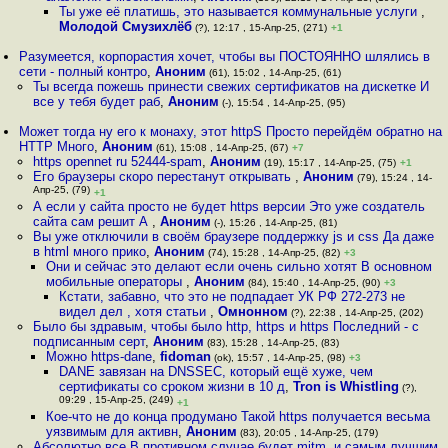
Ты уже её платишь, это называется коммунальные услуги
,
Молодой Смузихлёб
(?), 12:17 , 15-Апр-25, (271)
+1
Разумеется, корпорастия хочет, чтобы вы ПОСТОЯННО шлялись в
сети - полный контро
,
Аноним
(61), 15:02 , 14-Апр-25, (61)
Ты всегда пожешь принести свежих сертификатов на дискетке И
все у тебя будет раб
,
Аноним
(-), 15:54 , 14-Апр-25, (95)
Может тогда ну его к монаху, этот httpS Просто перейдём обратно на
HTTP Много
,
Аноним
(61), 15:08 , 14-Апр-25, (67)
+7
https opennet ru 52444-spam
,
Аноним
(19), 15:17 , 14-Апр-25, (75)
+1
Его браузеры скоро перестанут открывать
,
Аноним
(79), 15:24 , 14-
Апр-25, (79)
+1
А если у сайта просто не будет https версии Это уже создатель
сайта сам решит А
,
Аноним
(-), 15:26 , 14-Апр-25, (81)
Вы уже отключили в своём браузере поддержку js и css Да даже
в html много прико
,
Аноним
(74), 15:28 , 14-Апр-25, (82)
+3
Они и сейчас это делают если очень сильно хотят В основном
мобильные операторы
,
Аноним
(84), 15:40 , 14-Апр-25, (90)
+3
Кстати, забавно, что это не подпадает УК РФ 272-273 не
видел дел , хотя статьи
,
Омнонном
(?), 22:38 , 14-Апр-25, (202)
Было бы здравым, чтобы было http, https и https Последний - с
подписанным серт
,
Аноним
(83), 15:28 , 14-Апр-25, (83)
Можно https-dane
,
fidoman
(ok), 15:57 , 14-Апр-25, (98)
+3
DANE завязан на DNSSEC, который ещё хуже, чем
сертификаты со сроком жизни в 10 д
,
Tron is Whistling
(?),
09:29 , 15-Апр-25, (249)
+1
Кое-что не до конца продумано Такой https получается весьма
уязвимым для активн
,
Аноним
(83), 20:05 , 14-Апр-25, (179)
Абсолютно все В противном случае будет mitm, и самым лучшим