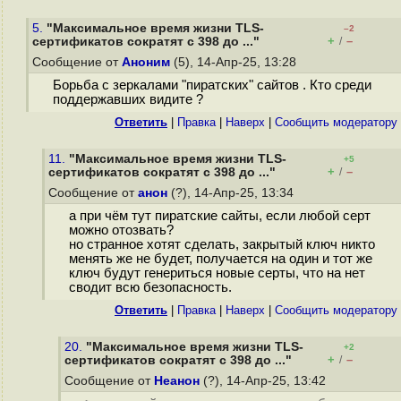
5.
"Максимальное время жизни TLS-
–2
+
–
сертификатов сократят с 398 до ..."
/
Сообщение от
Аноним
(5), 14-Апр-25, 13:28
Борьба с зеркалами "пиратских" сайтов . Кто среди
поддержавших видите ?
Ответить
|
Правка
|
Наверх
|
Cообщить модератору
11.
"Максимальное время жизни TLS-
+5
+
–
сертификатов сократят с 398 до ..."
/
Сообщение от
анон
(?), 14-Апр-25, 13:34
а при чём тут пиратские сайты, если любой серт
можно отозвать?
но странное хотят сделать, закрытый ключ никто
менять же не будет, получается на один и тот же
ключ будут генериться новые серты, что на нет
сводит всю безопасность.
Ответить
|
Правка
|
Наверх
|
Cообщить модератору
20.
"Максимальное время жизни TLS-
+2
+
–
сертификатов сократят с 398 до ..."
/
Сообщение от
Неанон
(?), 14-Апр-25, 13:42