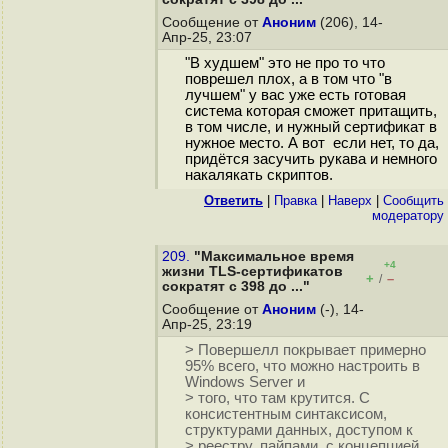
Сообщение от
Аноним
(206), 14-
Апр-25, 23:07
"В худшем" это не про то что
поврешел плох, а в том что "в
лучшем" у вас уже есть готовая
система которая сможет притащить,
в том числе, и нужный сертификат в
нужное место. А вот если нет, то да,
придётся засучить рукава и немного
накалякать скриптов.
Ответить
|
Правка
|
Наверх
|
Cообщить
модератору
209.
"Максимальное время
+4
жизни TLS-сертификатов
+
–
/
сократят с 398 до ..."
Сообщение от
Аноним
(-), 14-
Апр-25, 23:19
> Повершелл покрывает примерно
95% всего, что можно настроить в
Windows Server и
> того, что там крутится. С
консистентным синтаксисом,
структурами данных, доступом к
> реестру, пайпами, с концепцией