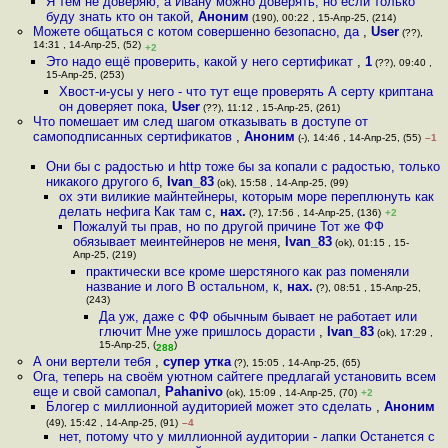
Я тем не доверяю, а Ивану можно доверять, но если только
буду знать кто он такой
,
Аноним
(190), 00:22 , 15-Апр-25, (214)
Можете общаться с котом совершенно безопасно, да
,
User
(??),
14:31 , 14-Апр-25, (52)
+2
Это надо ещё проверить, какой у него сертификат
,
1
(??), 09:40 ,
15-Апр-25, (253)
Хвост-и-усы у него - что тут еще проверять А серту криптана
он доверяет пока
,
User
(??), 11:12 , 15-Апр-25, (261)
Что помешает им след шагом отказывать в доступе от
самоподписанных сертификатов
,
Аноним
(-), 14:46 , 14-Апр-25, (55)
–1
Они бы с радостью и http тоже бы за копали с радостью, только
никакого другого б
,
Ivan_83
(ok), 15:58 , 14-Апр-25, (99)
ох эти виликие майнтейнеры, которым море переплюнуть как
делать нефига Как там с
,
нах.
(?), 17:56 , 14-Апр-25, (136)
+2
Пожалуй ты прав, но по другой причине Тот же ФФ
обязывает меинтейнеров не меня
,
Ivan_83
(ok), 01:15 , 15-
Апр-25, (219)
практически все кроме шерстяного как раз поменяли
название и лого В остальном, к
,
нах.
(?), 08:51 , 15-Апр-25,
(243)
Да уж, даже с ФФ обычным бывает не работает или
глючит Мне уже пришлось дорасти
,
Ivan_83
(ok), 17:29 ,
15-Апр-25, (
)
288
А они вертели тебя
,
супер утка
(?), 15:05 , 14-Апр-25, (65)
Ога, теперь на своём уютном сайтеге предлагай установить всем
еще и свой самопал
,
Pahanivo
(ok), 15:09 , 14-Апр-25, (70)
+2
Блогер с миллионной аудиторией может это сделать
,
Аноним
(49), 15:42 , 14-Апр-25, (91)
–4
нет, потому что у миллионной аудитории - лапки Останется с