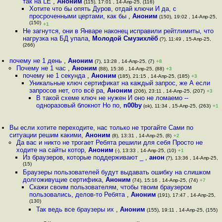
так на LE
,
Аноним
(115), 17:01 , 14-Апр-25, (116)
Хотите что бы опять Дуров, отдай ключи И да, с
просроченными цертами, как бы
,
Аноним
(150), 19:02 , 14-Апр-25,
(150)
+1
Не загнутся, они в Январе наконец исправили рейтлимиты, что
нагрузка на БД упала
,
Молодой Смузихлёб
(?), 11:49 , 15-Апр-25,
(266)
почему не 1 день
,
Аноним
(7), 13:28 , 14-Апр-25, (7)
+8
Почему не 1 час
,
Аноним
(88), 15:36 , 14-Апр-25, (88)
+3
почему не 1 секунда
,
Аноним
(185), 21:15 , 14-Апр-25, (185)
+3
Уникальные ключ сертификат на каждый запрос, же А если
запросов нет, ото всё ра
,
Аноним
(206), 23:11 , 14-Апр-25, (207)
+3
В такой схеме ключ не нужен И оно не ломаемо --
одноразовый блокнот Но по
,
n00by
(ok), 11:34 , 15-Апр-25, (263)
+1
Вы если хотите переходите, нас только не трогайте Сами по
ситуации решим какими
,
Аноним
(8), 13:31 , 14-Апр-25, (8)
+2
Да вас и никто не трогает Ребята решили для себя Просто не
ходите на сайты котор
,
Аноним
(-), 13:33 , 14-Апр-25, (10)
+1
Из браузеров, которые поддерживают _
,
анон
(?), 13:36 , 14-Апр-25,
(15)
Браузеры пользователей будут выдавать ошибку на слишком
долгоживущие сертифика
,
Аноним
(74), 15:16 , 14-Апр-25, (74)
+7
Скажи своим пользователям, чтобы твоим браузером
пользовались, делов-то Ребята
,
Аноним
(191), 17:47 , 14-Апр-25,
(130)
Так ведь все браузеры их
,
Аноним
(155), 19:11 , 14-Апр-25, (155)