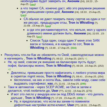
необходимо будет заверить оч
,
Аноним
(24), 18:23 , 15-
Апр-25, (
)
290
а что теряет СА, конечно даст, ибо это разумное решение
при уменьшении срока дей
,
Аноним
(24), 18:33 , 15-Апр-25,
(
)
293
CA обычно не дают генерить пачку сертов на один и тот
же ресурс, предыдущие отзы
,
Tron is Whistling
(?),
21:08 , 15-Апр-25, (
)
300
а где это регламентируется, что нельзя, мол у одного
доменного имени должен быть
,
Аноним
(24), 22:05 , 15-
Апр-25, (
)
301
Список Туда один, сюда один У меня этих SAN
вагон и тележка, и в каждом по сот
,
Tron is
Whistling
(?), 13:46 , 17-Апр-25, (
324
)
Рехнулись что-ли Как их обновлять-то Окей, самоподписные можно
и нагенерить
,
Tron is Whistling
(?), 09:22 , 15-Апр-25, (247)
+1
Не, ну окей, совсем уж внешние на балансерах пусть будут,
пофиг, балансеры можно
,
Tron is Whistling
(?), 09:39 , 15-Апр-25, (252)
+2
Девляпсы, привыкшие просто нафигачить с любого уголка мира
в скриптах mgmt resou
,
Tron is Whistling
(?), 09:41 , 15-Апр-25, (254)
бесполезно, на них и охота Ишь, завели себе моду, сами себе
выдавать сертификат
,
нах.
(?), 21:01 , 15-Апр-25, (
295
)
Таки ж автоматом - через SCEP ACME, не Оно ж затем и
делается, чтоб любители де
,
User
(??), 12:02 , 15-Апр-25, (270)
И вот это легло у вендора или он под DDoS попал - что делать
дальше
,
Tron is Whistling
(?), 17:29 , 15-Апр-25, (
289
)
+1
Ну, я предполагаю, что если вы зачем-то поменяли
дефолтные настройки acme-клиент
,
User
(??), 18:31 , 15-Апр-25,