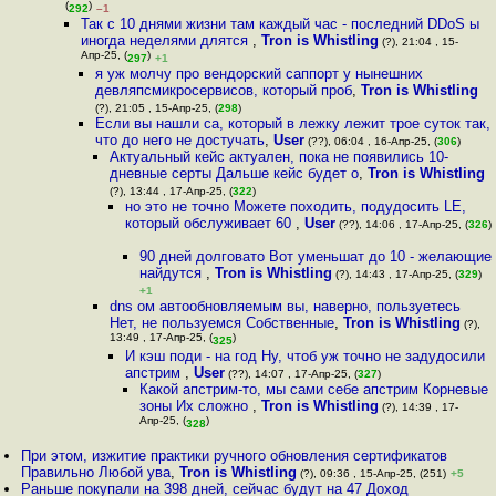
(
)
292
–1
Так с 10 днями жизни там каждый час - последний DDoS ы
иногда неделями длятся
,
Tron is Whistling
(?), 21:04 , 15-
Апр-25, (
)
297
+1
я уж молчу про вендорский саппорт у нынешних
девляпсмикросервисов, который проб
,
Tron is Whistling
(?), 21:05 , 15-Апр-25, (
298
)
Если вы нашли ca, который в лежку лежит трое суток так,
что до него не достучать
,
User
(??), 06:04 , 16-Апр-25, (
306
)
Актуальный кейс актуален, пока не появились 10-
дневные серты Дальше кейс будет о
,
Tron is Whistling
(?), 13:44 , 17-Апр-25, (
322
)
но это не точно Можете походить, подудосить LE,
который обслуживает 60
,
User
(??), 14:06 , 17-Апр-25, (
326
)
90 дней долговато Вот уменьшат до 10 - желающие
найдутся
,
Tron is Whistling
(?), 14:43 , 17-Апр-25, (
329
)
+1
dns ом автообновляемым вы, наверно, пользуетесь
Нет, не пользуемся Собственные
,
Tron is Whistling
(?),
13:49 , 17-Апр-25, (
)
325
И кэш поди - на год Ну, чтоб уж точно не задудосили
апстрим
,
User
(??), 14:07 , 17-Апр-25, (
327
)
Какой апстрим-то, мы сами себе апстрим Корневые
зоны Их сложно
,
Tron is Whistling
(?), 14:39 , 17-
Апр-25, (
)
328
При этом, изжитие практики ручного обновления сертификатов
Правильно Любой ува
,
Tron is Whistling
(?), 09:36 , 15-Апр-25, (251)
+5
Раньше покупали на 398 дней, сейчас будут на 47 Доход