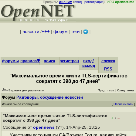
Профиль:
Аноним
(
вход
|
регистрация
)
неRU
opennet.me
[
новости
/
+++
|
форум
|
теги
|
]
форумы
правила/FAQ
поиск
регистрация
вход/
слежка
выход
RSS
"Максимальное время жизни TLS-сертификатов
сократят с 398 до 47 дней"
Вариант для распечатки
Пред. тема
|
След. тема
Форум
Разговоры, обсуждение новостей
Изначальное сообщение
[
Отслеживать
]
"Максимальное время жизни TLS-сертификатов
+
–
/
сократят с 398 до 47 дней"
Сообщение от
opennews
(??), 14-Апр-25, 13:25
Участники ассоциации CA/Browser Forum, являющейся