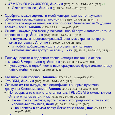
+1
47 х 60 х 60 х 24 4060800
,
Аноним
(223), 01:24 , 15-Апр-25, (223)
+1
И что это такое
,
Аноним
(-), 13:24 , 15-Апр-25, (272)
Одобряю, может админы в моей конторе наконец-то научатся
обновлять сертификаты а
,
анонон
(?), 18:16 , 14-Апр-25, (144)
–1
Я что-то всё ещё не вижу, как это помогает безопасности Ухудшает
только - все з
,
Аноним
(145), 18:23 , 14-Апр-25, (145)
Иб лись каждые два месяца покупать новый серт и заливать его на
сервисыони пр
,
Аноним
(151), 19:03 , 14-Апр-25, (151)
не покупать, а перегенерироватьЭто запуск скрипта по крону,
какая волокита
,
Аноним
(-), 19:09 , 14-Апр-25, (153)
и любой, добравшийся до этого скрипта - получает
автоматический доступ ко всему
,
нах.
(?), 20:17 , 14-Апр-25, (182)
–1
Почему новости о подобном треше исходят постоянно от веб
компаний В мире полно д
,
Аноним
(62), 20:33 , 14-Апр-25, (183)
пусть лучше в одной, чем в всех сразупроще будет альтернативу
найти
,
нейм
(?), 08:20 , 15-Апр-25, (239)
это плохо или хорошо
,
Аноним
(187), 21:46 , 14-Апр-25, (187)
Это DRM
,
Аноним
(196), 22:06 , 14-Апр-25, (192)
Скажите им кто-нибудь, что сертификаты в норме публично
доступны Компрометирует
,
Аноним
(201), 22:34 , 14-Апр-25, (201)
Не говори, а то с них станется начать ТРЕБОВАТЬ смены ключа
От этого поломается
,
нах.
(?), 23:58 , 14-Апр-25, (212)
Не не, пусть требуют, пусть писаки это продвинут и пусть это
хорошенько так пест
,
нейм
(?), 08:22 , 15-Апр-25, (240)
вон список в самом верху Легче тебе стало
,
нах.
(?), 09:12 , 15-
Апр-25, (246)