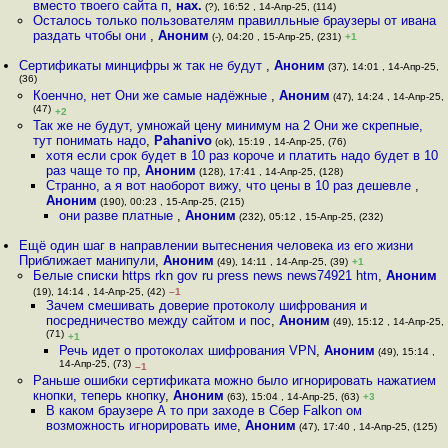
вместо твоего сайта п
,
нах.
(?), 16:52 , 14-Апр-25, (114)
Осталось только пользователям правилльные браузеры от ивана
раздать чтобы они
,
Аноним
(-), 04:20 , 15-Апр-25, (231)
+1
Сертификаты минцифры ж так не будут
,
Аноним
(37), 14:01 , 14-Апр-25,
(36)
Коенчно, нет Они же самые надёжные
,
Аноним
(47), 14:24 , 14-Апр-25,
(47)
+2
Так же не будут, умножай цену минимум на 2 Они же скрепные,
тут понимать надо
,
Pahanivo
(ok), 15:19 , 14-Апр-25, (76)
хотя если срок будет в 10 раз короче и платить надо будет в 10
раз чаще то пр
,
Аноним
(128), 17:41 , 14-Апр-25, (128)
Странно, а я вот наоборот вижу, что цены в 10 раз дешевле
,
Аноним
(190), 00:23 , 15-Апр-25, (215)
они разве платные
,
Аноним
(232), 05:12 , 15-Апр-25, (232)
Ещё один шаг в направлении вытеснения человека из его жизни
Приближает манипули
,
Аноним
(49), 14:11 , 14-Апр-25, (39)
+1
Белые списки https rkn gov ru press news news74921 htm
,
Аноним
(19), 14:14 , 14-Апр-25, (42)
–1
Зачем смешивать доверие протоколу шифрования и
посредничество между сайтом и пос
,
Аноним
(49), 15:12 , 14-Апр-25,
(71)
+1
Речь идет о протоколах шифрования VPN
,
Аноним
(49), 15:14 ,
14-Апр-25, (73)
–1
Раньше ошибки сертификата можно было игнорировать нажатием
кнопки, теперь кнопку
,
Аноним
(63), 15:04 , 14-Апр-25, (63)
+3
В каком браузере А то при заходе в Сбер Falkon ом
возможность игнорировать име
,
Аноним
(47), 17:40 , 14-Апр-25, (125)