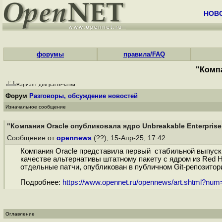
НОВ
форумы
правила/FAQ
"Компа
Вариант для распечатки
Форум
Разговоры, обсуждение новостей
Изначальное сообщение
"Компания Oracle опубликовала ядро Unbreakable Enterprise 
Сообщение от
opennews
(??), 15-Апр-25, 17:42
Компания Oracle представила первый стабильной выпуск Un
качестве альтернативы штатному пакету с ядром из Red Ha
отдельные патчи, опубликован в публичном Git-репозитории
Подробнее:
https://www.opennet.ru/opennews/art.shtml?nu
Оглавление