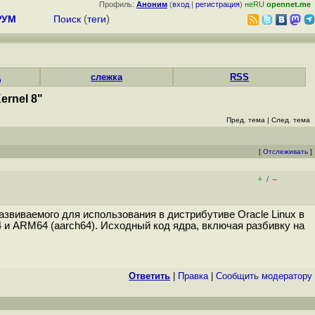
Профиль:
Аноним
(
вход
|
регистрация
)
неRU
opennet.me
РУМ
Поиск
(
теги
)
д
слежка
RSS
ernel 8"
Пред. тема
|
След. тема
[
Отслеживать
]
+
–
/
развиваемого для использования в дистрибутиве Oracle Linux в
4 и ARM64 (aarch64). Исходный код ядра, включая разбивку на
Ответить
|
Правка
|
Cообщить модератору