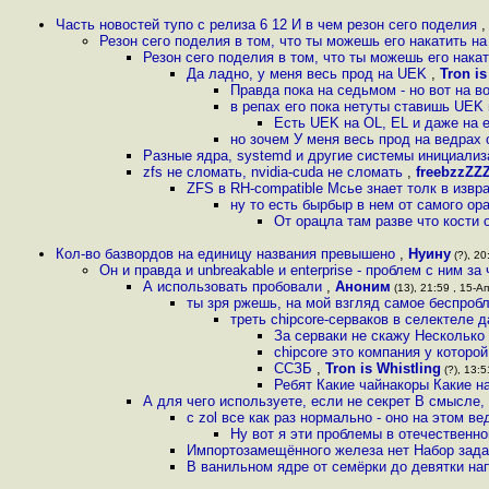
Часть новостей тупо с релиза 6 12 И в чем резон сего поделия
Резон сего поделия в том, что ты можешь его накатить н
Резон сего поделия в том, что ты можешь его нака
Да ладно, у меня весь прод на UEK
,
Tron is
Правда пока на седьмом - но вот на во
в репах его пока нетуты ставишь UEK н
Есть UEK на OL, EL и даже на
но зочем У меня весь прод на ведрах
Разные ядра, systemd и другие системы инициализа
zfs не сломать, nvidia-cuda не сломать
,
freebzzZZ
ZFS в RH-compatible Мсье знает толк в изв
ну то есть бырбыр в нем от самого о
От орацла там разве что кости
Кол-во базвордов на единицу названия превышено
,
Нуину
(?), 20
Он и правда и unbreakable и enterprise - проблем с ним з
А использовать пробовали
,
Аноним
(13), 21:59 , 15-Ап
ты зря ржешь, на мой взгляд самое беспробл
треть chipcore-серваков в селектеле 
За серваки не скажу Несколько
chipcore это компания у которо
ССЗБ
,
Tron is Whistling
(?), 13:5
Ребят Какие чайнакоры Какие на
А для чего используете, если не секрет В смысле,
с zol все как раз нормально - оно на этом в
Ну вот я эти проблемы в отечественно
Импортозамещённого железа нет Набор задач
В ванильном ядре от семёрки до девятки на