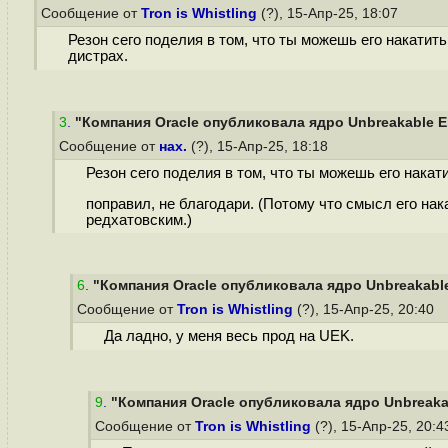
Сообщение от
Tron is Whistling
(?), 15-Апр-25, 18:07
Резон сего поделия в том, что ты можешь его накатит
дистрах.
3
.
"Компания Oracle опубликовала ядро Unbreakable Ent
Сообщение от
нах.
(?), 15-Апр-25, 18:18
Резон сего поделия в том, что ты можешь его накат
поправил, не благодари. (Потому что смысл его нак
редхатовским.)
6
.
"Компания Oracle опубликовала ядро Unbreakable E
Сообщение от
Tron is Whistling
(?), 15-Апр-25, 20:40
Да ладно, у меня весь прод на UEK.
9
.
"Компания Oracle опубликовала ядро Unbreakabl
Сообщение от
Tron is Whistling
(?), 15-Апр-25, 20: