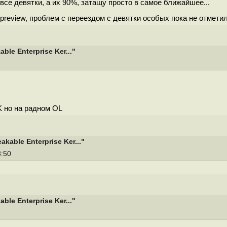
 все девятки, а их 90%, затащу просто в самое ближайшее...
 preview, проблем с переездом с девятки особых пока не отметил
le Enterprise Ker..."
K но на радном OL
able Enterprise Ker..."
3:50
le Enterprise Ker..."