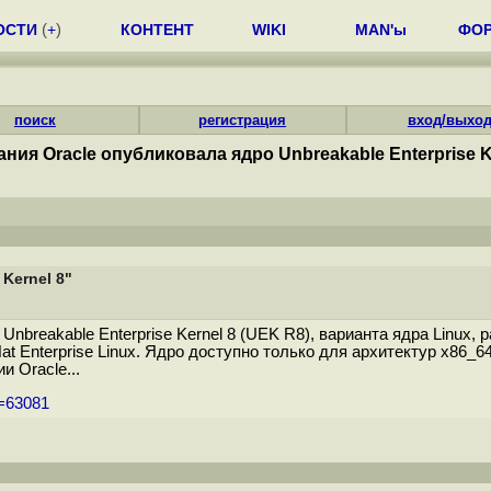
ОСТИ
(
+
)
КОНТЕНТ
WIKI
MAN'ы
ФО
поиск
регистрация
вход/выхо
ния Oracle опубликовала ядро Unbreakable Enterprise K
Kernel 8"
breakable Enterprise Kernel 8 (UEK R8), варианта ядра Linux, 
t Enterprise Linux. Ядро доступно только для архитектур x86_6
 Oracle...
m=63081