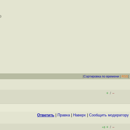
2
)
[
Сортировка по времени
|
RSS
]
+
–
/
Ответить
|
Правка
|
Наверх
|
Cообщить модератору
+
–
/
+8