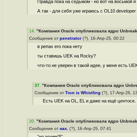
Правда пока на седьмом - но вот на восьмой я
А так - для себя уже играюсь с OL10 developer
14
.
"Компания Oracle опубликовала ядро Unbreakab
Сообщение от
penetrator
(?), 16-Апр-25, 00:22
в репах его пока нету
ты ставишь UEK на Rocky?
что-то не уверен в такой идее, у меня есть UE
37
.
"Компания Oracle опубликовала ядро Unbreak
Сообщение от
Tron is Whistling
(?), 17-Апр-25, 1
Есть UEK на OL, EL и даже на ещё центосе.
20
.
"Компания Oracle опубликовала ядро Unbreakab
Сообщение от
нах.
(?), 16-Апр-25, 07:41
"но зочем?!"