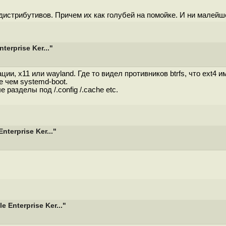
дистрибутивов. Причем их как голубей на помойке. И ни малейше
erprise Ker..."
и, x11 или wayland. Где то видел противников btrfs, что ext4 и
е чем systemd-boot.
разделы под /.config /.cache etc.
terprise Ker..."
Enterprise Ker..."