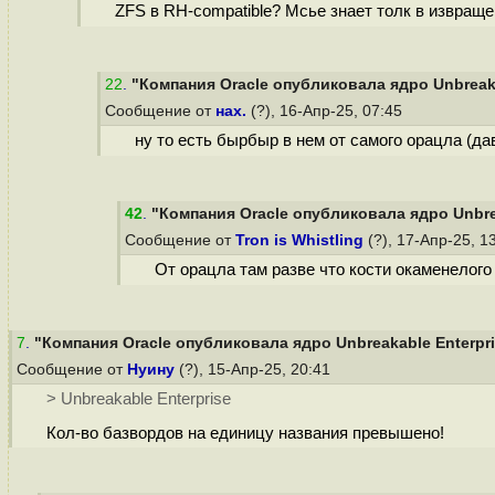
ZFS в RH-compatible? Мсье знает толк в извраще
22
.
"Компания Oracle опубликовала ядро Unbreakab
Сообщение от
нах.
(?), 16-Апр-25, 07:45
ну то есть бырбыр в нем от самого орацла (д
42
.
"Компания Oracle опубликовала ядро Unbreak
Сообщение от
Tron is Whistling
(?), 17-Апр-25, 1
От орацла там разве что кости окаменелого
7
.
"Компания Oracle опубликовала ядро Unbreakable Enterpris
Сообщение от
Нуину
(?), 15-Апр-25, 20:41
> Unbreakable Enterprise
Кол-во базвордов на единицу названия превышено!