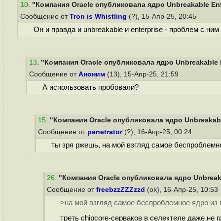
10
.
"Компания Oracle опубликовала ядро Unbreakable Enter
Сообщение от
Tron is Whistling
(?), 15-Апр-25, 20:45
Он и правда и unbreakable и enterprise - проблем с 
13
.
"Компания Oracle опубликовала ядро Unbreakable En
Сообщение от
Аноним
(13), 15-Апр-25, 21:59
А использовать пробовали?
15
.
"Компания Oracle опубликовала ядро Unbreakable 
Сообщение от
penetrator
(?), 16-Апр-25, 00:24
ты зря ржешь, на мой взгляд самое беспроблемно
26
.
"Компания Oracle опубликовала ядро Unbreakab
Сообщение от
freebzzZZZzzd
(ok), 16-Апр-25, 10:53
>на мой взгляд самое беспроблемное ядро из 
треть chipcore-серваков в селектеле даже не 