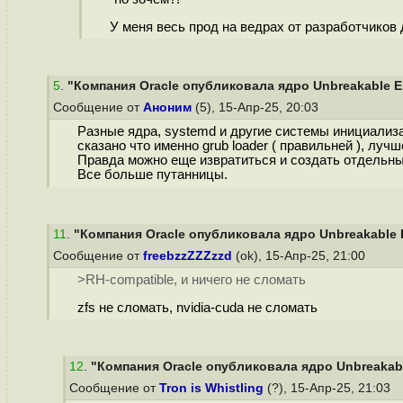
У меня весь прод на ведрах от разработчиков 
5
.
"Компания Oracle опубликовала ядро Unbreakable Ent
Сообщение от
Аноним
(5), 15-Апр-25, 20:03
Разные ядра, systemd и другие системы инициализаци
сказано что именно grub loader ( правильней ), лучш
Правда можно еще извратиться и создать отдельные 
Все больше путанницы.
11
.
"Компания Oracle опубликовала ядро Unbreakable En
Сообщение от
freebzzZZZzzd
(ok), 15-Апр-25, 21:00
>RH-compatible, и ничего не сломать
zfs не сломать, nvidia-cuda не сломать
12
.
"Компания Oracle опубликовала ядро Unbreakable 
Сообщение от
Tron is Whistling
(?), 15-Апр-25, 21:03