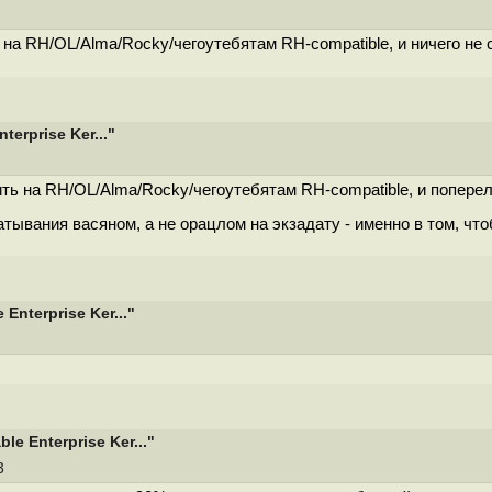
ь на RH/OL/Alma/Rocky/чегоутебятам RH-compatible, и ничего не 
erprise Ker..."
ить на RH/OL/Alma/Rocky/чегоутебятам RH-compatible, и попере
атывания васяном, а не орацлом на экзадату - именно в том, ч
nterprise Ker..."
e Enterprise Ker..."
43