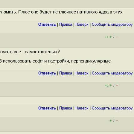
сломать. Плюс оно будет не глючнее нативного ядра в этих
Ответить
|
Правка
|
Наверх
|
Cообщить модератору
+
–
/
+1
ломать все - самостоятельно!
тоб использовать софт и настройки, перпендикулярные
Ответить
|
Правка
|
Наверх
|
Cообщить модератору
+
–
/
+2
Ответить
|
Правка
|
Наверх
|
Cообщить модератору
+
–
/