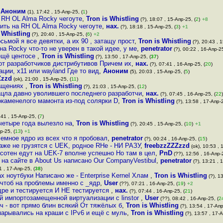
,
Аноним
(1), 17:42 , 15-Апр-25, (
1
)
а RH OL Alma Rocky чегоуте
,
Tron is Whistling
(?), 18:07 , 15-Апр-25, (
2
)
+8
тить на RH OL Alma Rocky чегоуте
,
нах.
(?), 18:18 , 15-Апр-25, (
3
)
+1
 Whistling
(?), 20:40 , 15-Апр-25, (
6
)
+2
сьмой я все девятки, а их 90 , затащу прост
,
Tron is Whistling
(?), 20:43 , 1
а Rocky что-то не уверен в такой идее, у ме
,
penetrator
(?), 00:22 , 16-Апр-25
 ещё центосе
,
Tron is Whistling
(?), 13:50 , 17-Апр-25, (
37
)
 от разработчиков дистрибутивов Причем их
,
нах.
(?), 07:41 , 16-Апр-25, (
20
)
ции, x11 или wayland Где то вид
,
Аноним
(5), 20:03 , 15-Апр-25, (
5
)
Zzzd
(ok), 21:00 , 15-Апр-25, (
11
)
ращениях
,
Tron is Whistling
(?), 21:03 , 15-Апр-25, (
12
)
рацла давно уволившего последнего разработчи
,
нах.
(?), 07:45 , 16-Апр-25, (
22
)
 окаменелого мамонта из-под солярки D
,
Tron is Whistling
(?), 13:58 , 17-Апр-2
:41 , 15-Апр-25, (
7
)
а четыре года вылезло на
,
Tron is Whistling
(?), 20:45 , 15-Апр-25, (
10
)
+1
р-25, (
13
)
+1
емное ядро из всех что я пробовал
,
penetrator
(?), 00:24 , 16-Апр-25, (
15
)
даже не грузятся с UEK, родное RHе - НИ РАЗУ
,
freebzzZZZzzd
(ok), 10:53 , 
 сотен едут на UEK-7 вполне успешно Но там в цел
,
PnD
(??), 12:56 , 16-Апр-2
й на сайте в About Us написано Our CompanyVestibul
,
penetrator
(?), 13:21 , 
1 , 17-Апр-25, (
38
)
х ноутбуки Написано же - Enterprise Kernel Хлам
,
Tron is Whistling
(?), 13
 чтоб на проблемы именно с _ядр
,
User
(??), 07:21 , 16-Апр-25, (
19
)
+2
едре и тестируется И НЕ тестируется
,
нах.
(?), 07:44 , 16-Апр-25, (
21
)
й импортозамещенной виртуализации с linstor
,
User
(??), 08:42 , 16-Апр-25, (
2
 - вот прямо блин всякий От тяжёлых б
,
Tron is Whistling
(?), 13:54 , 17-Апр
парывались на краши с IPv6 и ещё с муль
,
Tron is Whistling
(?), 13:57 , 17-А