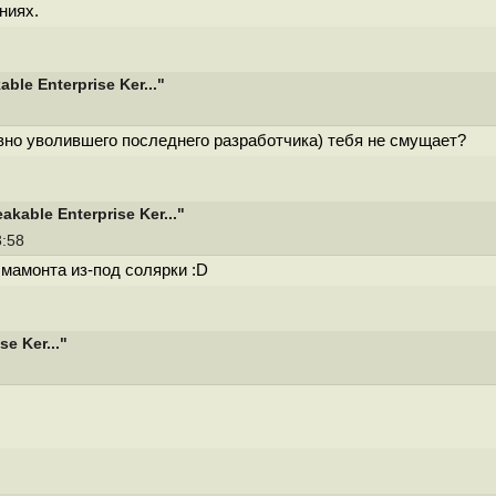
ниях.
le Enterprise Ker..."
авно уволившего последнего разработчика) тебя не смущает?
able Enterprise Ker..."
3:58
 мамонта из-под солярки :D
e Ker..."