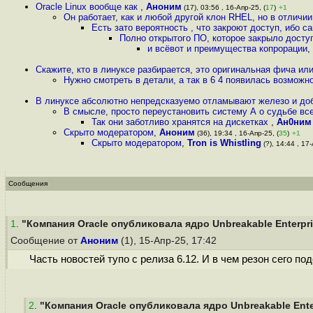
Oracle Linux вообще как
,
Аноним
(17), 03:56 , 16-Апр-25, (
17
)
+1
Он работает, как и любой другой клон RHEL, но в отличии
Есть зато вероятность , что закроют доступ, ибо с
Полно открытого ПО, которое закрыло досту
и всёвот и преимущества копрорации
,
Скажите, кто в линуксе разбирается, это оригинальная фича ил
Нужно смотреть в детали, а так в 6 4 появилась возмож
В линуксе абсолютно непредсказуемо отламывают железо и д
В смысле, просто переустановить систему А о судьбе вс
Так они заботливо хранятся на дискетках
,
Ан0ним
Скрыто модератором
,
Аноним
(36), 19:34 , 16-Апр-25, (
35
)
+1
Скрыто модератором
,
Tron is Whistling
(?), 14:44 , 17-
Сообщения
1
.
"Компания Oracle опубликовала ядро Unbreakable Enterpris
Сообщение от
Аноним
(1), 15-Апр-25, 17:42
Часть новостей тупо с релиза 6.12. И в чем резон сего по
2
.
"Компания Oracle опубликовала ядро Unbreakable Enterp