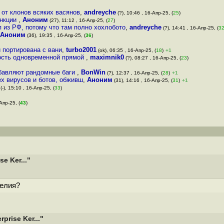
 от клонов всяких васянов
,
andreyche
(?), 10:46 , 16-Апр-25, (
25
)
анкции
,
Аноним
(27), 11:12 , 16-Апр-25, (
27
)
п из РФ, потому что там полно хохлобото
,
andreyche
(?), 14:41 , 16-Апр-25, (
3
Аноним
(36), 19:35 , 16-Апр-25, (
36
)
и портирована с вани
,
turbo2001
(ok), 06:35 , 16-Апр-25, (
18
)
+1
ность одновременной прямой
,
maximnik0
(?), 08:27 , 16-Апр-25, (
23
)
обавляют рандомные баги
,
BonWin
(?), 12:37 , 16-Апр-25, (
28
)
+1
ех вирусов и ботов, обживш
,
Аноним
(31), 14:16 , 16-Апр-25, (
31
)
+1
(-), 15:10 , 16-Апр-25, (
33
)
Апр-25, (
43
)
e Ker..."
делия?
rise Ker..."