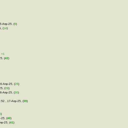
5-Апр-25, (
9
)
, (
14
)
+1
5, (
42
)
16-Апр-25, (
26
)
5, (
29
)
16-Апр-25, (
30
)
:52 , 17-Апр-25, (
39
)
4
)
-25, (
40
)
пр-25, (
41
)