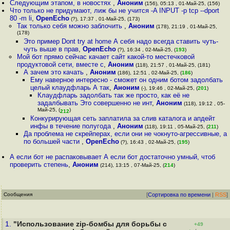
Следующим этапом, в новостях
,
Аноним
(156), 05:13 , 01-Май-25, (156)
Что только не придумают, лиж бы не учится -A INPUT -p tcp --dport
80 -m li
,
OpenEcho
(?), 17:37 , 01-Май-25, (173)
Так только себя можно заблочить
,
Аноним
(178), 21:19 , 01-Май-25,
(178)
Это пример Dont try at home А себя надо всегда ставить чуть-
чуть выше в прав
,
OpenEcho
(?), 16:34 , 02-Май-25, (
193
)
Мой бот прямо сейчас качает сайт какой-то местечковой
продуктовой сети, вместе с
,
Аноним
(118), 21:57 , 01-Май-25, (181)
А зачем это качать
,
Аноним
(186), 12:51 , 02-Май-25, (
186
)
Ему наверное интересно - сможет он одним ботом задолбать
целый клаудфларь А так
,
Аноним
(-), 19:46 , 02-Май-25, (
201
)
Клаудфларь задолбать так же просто, как её не
задалбывать Это совершенно не инт
,
Аноним
(118), 19:12 , 05-
Май-25, (
)
212
Конкурирующая сеть заплатила за слив каталога и апдейт
инфы в течение полугода
,
Аноним
(118), 19:11 , 05-Май-25, (
211
)
Да проблема не скрeйперах, если они не чокнуто-агрессивные, а
по большей части
,
OpenEcho
(?), 16:43 , 02-Май-25, (
195
)
А если бот не распаковывает А если бот достаточно умный, чтоб
проверить степень
,
Аноним
(214), 13:15 , 07-Май-25, (
214
)
Сообщения
[
Сортировка по времени
|
RSS
]
1.
"Использование zip-бомбы для борьбы с
+49