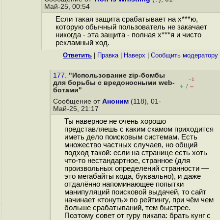
Май-25, 00:54
Если такая защита срабатывает на х***ю,
которую обычный пользователь не закачает
никогда - эта защита - полная х***я и чисто
рекламный ход.
Ответить
|
Правка
|
Наверх
|
Cообщить модератору
177.
"Использование zip-бомбы
–1
для борьбы с вредоносными web-
+
–
/
ботами"
Сообщение от
Аноним
(118), 01-
Май-25, 21:17
Ты наверное не очень хорошо
представляешь с каким скамом приходится
иметь дело поисковым системам. Есть
множество частных случаев, но общий
подход такой: если на странице есть хоть
что-то нестандартное, странное (для
произвольных определений странности —
это мегабайты кода, буквально), и даже
отдалённо напоминающее попытки
манипуляций поисковой выдачей, то сайт
начинает «тонуть» по рейтингу, при чём чем
больше срабатываний, тем быстрее.
Поэтому совет от гуру пикапа: брать кунг с