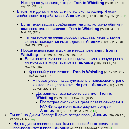
Никогда не удивляло, что gz
,
Tron is Whistling
(?), 09:07 , 30-
Апр-25, (27)
+3
В том-то и дело, что есть, и не только на размер И если
любая защита срабатывае
,
Аноним
(118), 17:33 , 30-Апр-25, (118)
+1
Если такая защита срабатывает на х ю, которую обычный
пользователь не закачает
,
Tron is Whistling
(?), 00:54 , 01-
Май-25, (151)
Ты наверное не очень хорошо представляешь с каким
скамом приходится иметь дело п
,
Аноним
(118), 21:17 , 01-
Май-25, (177)
–1
Проще использовать другие методы рекламы
,
Tron is
Whistling
(?), 00:55 , 01-Май-25, (152)
–2
Если вашего бизнеса нет в выдаче самого популярного
поисковика в мире, значит ва
,
Аноним
(118), 15:31 , 01-
Май-25, (167)
Хреновый у вас бизнес
,
Tron is Whistling
(?), 19:22 , 01-
Май-25, (174)
–1
Я не жалуюсь, на сытую жизнь в недешёвой стране
хватает и ещё остаётся Но раз т
,
Аноним
(118), 21:21 ,
01-Май-25, (179)
Да, займись, всё какое-то занятие
,
Tron is
Whistling
(?), 22:20 , 01-Май-25, (182)
Посмотрел сколько на деле платят сеньорам в
FAANG куда меня даже джуном вряд ли
,
Аноним
(118), 23:19 , 01-Май-25, (
183
)
Пункт 1 на Диком Западе Шериф всегда прав
,
Аноним
(29), 09:16 ,
30-Апр-25, (29)
+4
Не, на диком западе не так Там кто первый выстрелил и не
промазал - тот и прав
,
Аноним
(-), 07:19 , 01-Май-25, (157)
+2