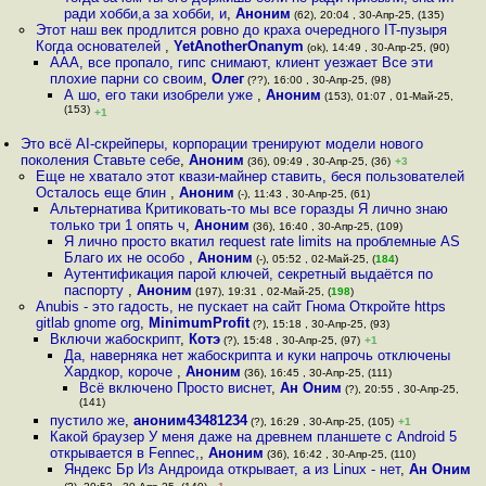
ради хобби,а за хобби, и
,
Аноним
(62), 20:04 , 30-Апр-25, (135)
Этот наш век продлится ровно до краха очередного IT-пузыря
Когда основателей
,
YetAnotherOnanym
(ok), 14:49 , 30-Апр-25, (90)
ААА, все пропало, гипс снимают, клиент уезжает Все эти
плохие парни со своим
,
Олег
(??), 16:00 , 30-Апр-25, (98)
А шо, его таки изобрели уже
,
Аноним
(153), 01:07 , 01-Май-25,
(153)
+1
Это всё AI-скрейперы, корпорации тренируют модели нового
поколения Ставьте себе
,
Аноним
(36), 09:49 , 30-Апр-25, (36)
+3
Еще не хватало этот квази-майнер ставить, беся пользователей
Осталось еще блин
,
Аноним
(-), 11:43 , 30-Апр-25, (61)
Альтернатива Критиковать-то мы все горазды Я лично знаю
только три 1 опять ч
,
Аноним
(36), 16:40 , 30-Апр-25, (109)
Я лично просто вкатил request rate limits на проблемные AS
Благо их не особо
,
Аноним
(-), 05:52 , 02-Май-25, (
184
)
Аутентификация парой ключей, секретный выдаётся по
паспорту
,
Аноним
(197), 19:31 , 02-Май-25, (
198
)
Anubis - это гадость, не пускает на сайт Гнома Откройте https
gitlab gnome org
,
MinimumProfit
(?), 15:18 , 30-Апр-25, (93)
Включи жабоскрипт
,
Котэ
(?), 15:48 , 30-Апр-25, (97)
+1
Да, наверняка нет жабоскрипта и куки напрочь отключены
Хардкор, короче
,
Аноним
(36), 16:45 , 30-Апр-25, (111)
Всё включено Просто виснет
,
Ан Оним
(?), 20:55 , 30-Апр-25,
(141)
пустило же
,
аноним43481234
(?), 16:29 , 30-Апр-25, (105)
+1
Какой браузер У меня даже на древнем планшете с Android 5
открывается в Fennec,
,
Аноним
(36), 16:42 , 30-Апр-25, (110)
Яндекс Бр Из Андроида открывает, а из Linux - нет
,
Ан Оним