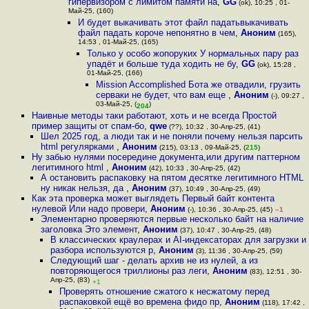
гипервизором с лимитом памяти на
,
GG
(ok), 10:25 , 01-
Май-25, (160)
И будет выкачивать этот файл падатьвыкачивать
файл падать короче непонятно в чем
,
Аноним
(165),
14:53 , 01-Май-25, (165)
Только у особо жопоруких У нормальных пару раз
упадёт и больше туда ходить не бу
,
GG
(ok), 15:28 ,
01-Май-25, (166)
Mission Accomplished Бота же отвадили, грузить
серваки не будет, что вам еще
,
Аноним
(-), 09:27 ,
03-Май-25, (
)
204
Наивные методы таки работают, хоть и не всегда Простой
пример защиты от спам-бо
,
qwe
(??), 10:32 , 30-Апр-25, (41)
Шел 2025 год, а люди так и не поняли почему нельзя парсить
html регулярками
,
Аноним
(215), 03:13 , 09-Май-25, (
215
)
Ну забью нулями посередине документа,или другим паттерном
легитимного html
,
Аноним
(42), 10:33 , 30-Апр-25, (42)
А остановить распаковку на пятом десятке легитимного HTML
ну никак нельзя, да
,
Аноним
(37), 10:49 , 30-Апр-25, (49)
Как эта проверка может выглядеть Первый байт контента
нулевой Или надо провери
,
Аноним
(-), 10:36 , 30-Апр-25, (45)
–1
Элементарно проверяются первые несколько байт на наличие
заголовка Это элемент
,
Аноним
(37), 10:47 , 30-Апр-25, (48)
В классических краулерах и AI-индексаторах для загрузки и
разбора используются р
,
Аноним
(3), 11:36 , 30-Апр-25, (59)
Следующий шаг - делать архив не из нулей, а из
повторяющегося триллионы раз леги
,
Аноним
(83), 12:51 , 30-
Апр-25, (83)
+1
Проверять отношение сжатого к несжатому перед
распаковкой ещё во времена фидо пр
,
Аноним
(118), 17:42 ,