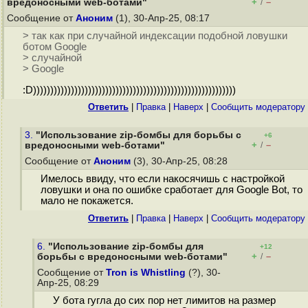
+
–
вредоносными web-ботами"
/
Сообщение от
Аноним
(1), 30-Апр-25, 08:17
> так как при случайной индексации подобной ловушки
ботом Google
> случайной
> Google
:D)))))))))))))))))))))))))))))))))))))))))))))))))))))))))))
Ответить
|
Правка
|
Наверх
|
Cообщить модератору
3.
"Использование zip-бомбы для борьбы с
+6
+
–
вредоносными web-ботами"
/
Сообщение от
Аноним
(3), 30-Апр-25, 08:28
Имелось ввиду, что если накосячишь с настройкой
ловушки и она по ошибке сработает для Google Bot, то
мало не покажется.
Ответить
|
Правка
|
Наверх
|
Cообщить модератору
6.
"Использование zip-бомбы для
+12
+
–
борьбы с вредоносными web-ботами"
/
Сообщение от
Tron is Whistling
(?), 30-
Апр-25, 08:29
У бота гугла до сих пор нет лимитов на размер