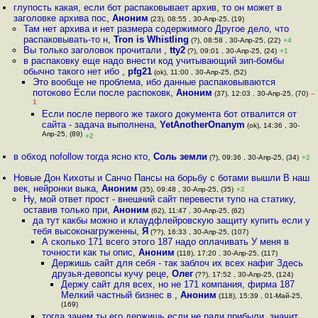
глупость какая, если бот распаковывает архив, то он может в
заголовке архива пос
,
Аноним
(23), 08:55 , 30-Апр-25, (19)
Там нет архива и нет размера содержимого Другое дело, что
распаковывать-то н
,
Tron is Whistling
(?), 08:58 , 30-Апр-25, (22)
+4
Вы только заголовок прочитали
,
tty2
(?), 09:01 , 30-Апр-25, (24)
+1
в распаковку еще надо внести код учитывающий зип-бомбы
обычно такого нет ибо
,
pfg21
(ok), 11:00 , 30-Апр-25, (52)
Это вообще не проблема, ибо данные распаковываются
потоково Если после распоковк
,
Аноним
(37), 12:03 , 30-Апр-25, (70)
–
1
Если после первого же такого документа бот отвалится от
сайта - задача выполнена
,
YetAnotherOnanym
(ok), 14:36 , 30-
Апр-25, (89)
+2
в обход nofollow тогда ясно кто
,
Соль земли
(?), 09:36 , 30-Апр-25, (34)
+2
Новые Дон Кихоты и Санчо Пансы на борьбу с ботами вышли В наш
век, нейронки выка
,
Аноним
(35), 09:48 , 30-Апр-25, (35)
+2
Ну, мой ответ прост - внешний сайт перевести тупо на статику,
оставив только при
,
Аноним
(62), 11:47 , 30-Апр-25, (62)
да тут какбы можно и клаудфлейровскую защиту купить если у
тебя высоконагруженны
,
Я
(??), 16:33 , 30-Апр-25, (107)
А сколько 171 всего этого 187 надо оплачивать У меня в
точности как ты опис
,
Аноним
(118), 17:20 , 30-Апр-25, (117)
Держишь сайт для себя - так заблоч их всех нафиг Здесь
друзья-девопсы кучу реце
,
Олег
(??), 17:52 , 30-Апр-25, (124)
Держу сайт для всех, но не 171 компания, фирма 187
Мелкий частный бизнес в
,
Аноним
(118), 15:39 , 01-Май-25,
(169)
тогда зачем ты его держишь если не ради прибыли, значит