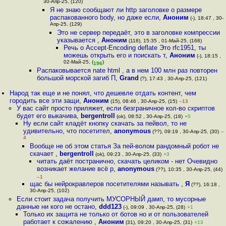
30-Апр-25, (120)
Я не знаю сообщают ли http заголовке о размере
распакованного body, но даже если
,
Аноним
(-), 18:47 , 30-
Апр-25, (129)
Это не сервер передаёт, это в заголовке компрессии
указывается
,
Аноним
(118), 15:35 , 01-Май-25, (168)
Речь о Accept-Encoding deflate Это rfc1951, ты
можешь открыть его и поискать т
,
Аноним
(-), 18:15 ,
02-Май-25, (
)
196
Распаковывается nate html , а в нем 100 млн раз повторен
большой морской загиб П
,
Grand
(?), 17:43 , 30-Апр-25, (121)
Народ так еще и не понял, что дешевле отдать контент, чем
городить все эти защи
,
Аноним
(15), 08:46 , 30-Апр-25, (15)
–13
У вас сайт просто приляжет, если безграничное кол-во скриптов
будет его выкачива
,
bergentroll
(ok), 08:52 , 30-Апр-25, (18)
+5
Ну если сайт кладёт кнопку скачать за пейвол, то не
удивительно, что посетител
,
anonymous
(??), 09:19 , 30-Апр-25, (30)
–
4
Вообще не об этом статья За пей-волом рандомный робот не
скачает
,
bergentroll
(ok), 09:23 , 30-Апр-25, (33)
+3
читать даёт постранично, скачать целиком - нет Очевидно
возникает желание всё р
,
anonymous
(??), 10:35 , 30-Апр-25, (44)
–1
щас бы нейрокравлеров посетителями называть
,
Я
(??), 16:18 ,
30-Апр-25, (102)
Если стоит задача получить МУСОРНЫЙ дамп, то мусорные
данные ни кого не остано
,
ddd123
(-), 09:09 , 30-Апр-25, (28)
+1
Только их защита не только от ботов но и от пользователей
работает к сожалению
,
Аноним
(31), 09:20 , 30-Апр-25, (31)
+13