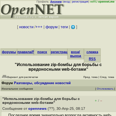
Профиль:
Аноним
(
вход
|
регистрация
)
неRU
opennet.me
[
новости
/
+++
|
форум
|
теги
|
]
форумы
правила/FAQ
поиск
регистрация
вход/
слежка
выход
RSS
"Использование zip-бомбы для борьбы с
вредоносными web-ботами"
Вариант для распечатки
Пред. тема
|
След. тема
Форум
Разговоры, обсуждение новостей
Изначальное сообщение
[
Отслеживать
]
"Использование zip-бомбы для борьбы с
+
–
/
вредоносными web-ботами"
Сообщение от
opennews
(??), 30-Апр-25, 08:17
Последнее время значительно возросла активность web-