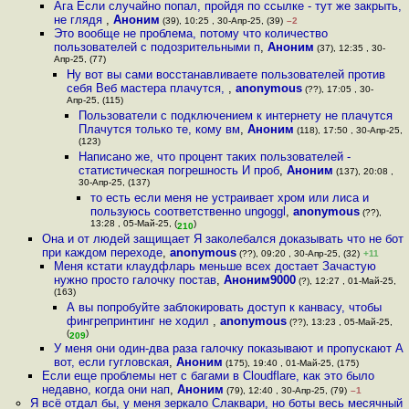
Ага Если случайно попал, пройдя по ссылке - тут же закрыть,
не глядя
,
Аноним
(39), 10:25 , 30-Апр-25, (39)
–2
Это вообще не проблема, потому что количество
пользователей с подозрительными п
,
Аноним
(37), 12:35 , 30-
Апр-25, (77)
Ну вот вы сами восстанавливаете пользователей против
себя Веб мастера плачутся,
,
anonymous
(??), 17:05 , 30-
Апр-25, (115)
Пользователи с подключением к интернету не плачутся
Плачутся только те, кому вм
,
Аноним
(118), 17:50 , 30-Апр-25,
(123)
Написано же, что процент таких пользователей -
статистическая погрешность И проб
,
Аноним
(137), 20:08 ,
30-Апр-25, (137)
то есть если меня не устраивает хром или лиса и
пользуюсь соответственно ungoggl
,
anonymous
(??),
13:28 , 05-Май-25, (
)
210
Она и от людей защищает Я заколебался доказывать что не бот
при каждом переходе
,
anonymous
(??), 09:20 , 30-Апр-25, (32)
+11
Меня кстати клаудфларь меньше всех достает Зачастую
нужно просто галочку постав
,
Аноним9000
(?), 12:27 , 01-Май-25,
(163)
А вы попробуйте заблокировать доступ к канвасу, чтобы
фингрепринтинг не ходил
,
anonymous
(??), 13:23 , 05-Май-25,
(
)
209
У меня они один-два раза галочку показывают и пропускают А
вот, если гугловская
,
Аноним
(175), 19:40 , 01-Май-25, (175)
Если еще проблемы нет с багами в Cloudflare, как это было
недавно, когда они нап
,
Аноним
(79), 12:40 , 30-Апр-25, (79)
–1
Я всё отдал бы, у меня зеркало Слаквари, но боты весь месячный