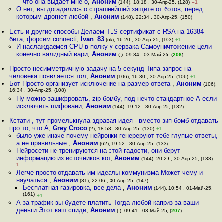
что она выдает мне о
,
Аноним
(144), 18:18 , 30-Апр-25, (128)
–1
О нет, вы догадались о страшнейшей защите от ботов, перед
которым дрогнет любой
,
Аноним
(148), 22:34 , 30-Апр-25, (150)
Есть и другие способы Делаем TLS сертификат с RSA на 16384
бита, форсим connecti
,
Ivan_83
(ok), 16:20 , 30-Апр-25, (103)
+1
И наслаждаемся CPU в полку у сервака Самоуничтожение цели
конечно валидный вари
,
Аноним
(-), 09:34 , 03-Май-25, (
206
)
Просто несимметричную задачу на 5 секунд Типа запрос на
человека появляется тол
,
Аноним
(106), 16:30 , 30-Апр-25, (106)
+1
Бот Просто организует исключение на размер ответа
,
Аноним
(106),
16:34 , 30-Апр-25, (108)
Ну можно зашифровать, zip бомбу, под нечто стандартное А если
исключить шифовани
,
Аноним
(144), 19:12 , 30-Апр-25, (132)
Кстати , тут промелькнула здравая идея - вместо зип-бомб отдавать
про то, что А
,
Grey Croco
(?), 18:53 , 30-Апр-25, (130)
+1
было уже иначе почему нейронки генереруют тебе глупые ответы,
а не правильные
,
Аноним
(62), 19:52 , 30-Апр-25, (133)
Нейросети не тренируются на этой гадости, они берут
информацию из источников кот
,
Аноним
(144), 20:29 , 30-Апр-25, (138)
–
1
Легче просто отдавать им идеалы коммунизма Может чему и
научаться
,
Аноним
(31), 22:06 , 30-Апр-25, (147)
Бесплатная газировка, все дела
,
Аноним
(144), 10:54 , 01-Май-25,
(161)
+1
А за трафик вы будете платить Тогда любой каприз за ваши
деньги Этот ваш спиди
,
Аноним
(-), 09:41 , 03-Май-25, (
207
)