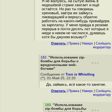
Я не жалуюсь, на сытую жизнь в
недешёвой стране хватает и ещё
остаётся. Но раз ты говоришь
хреновый, завтра же займусь
ликвидацией и вернусь обратно
работать на какого-нибудь провайдера
за зарплатку. У меня правда в резюме
перерыв в почти десять лет которые я
нигде и никем не числился, думаешь
хотя бы джуном возьмут?
Ответить
|
Правка
|
Наверх
|
Cообщить
модератору
182.
"Использование zip-
бомбы для борьбы с
+
–
/
вредоносными web-
ботами"
Сообщение от
Tron is Whistling
(?), 01-Май-25, 22:20
Да, займись, всё какое-то занятие.
Ответить
|
Правка
|
Наверх
|
Cообщить
модератору
183
.
"Использование
zip-бомбы для борьбы
+
–
/