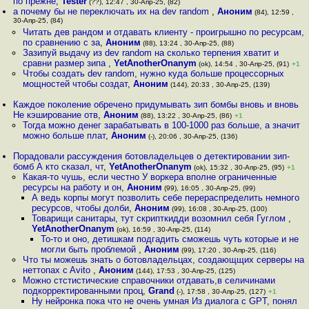
по прежне
,
Tester
(??), 12:47 , 30-Апр-25, (82)
а почему бы не переключать их на dev random
,
Аноним
(84), 12:59 ,
30-Апр-25, (84)
Читать дев рандом и отдавать клиенту - проигрышно по ресурсам,
по сравнению с за
,
Аноним
(88), 13:24 , 30-Апр-25, (88)
Зазипуй выдачу из dev random на сколько терпения хватит и
сравни размер зипа
,
YetAnotherOnanym
(ok), 14:54 , 30-Апр-25, (91)
+1
Чтобы создать dev random, нужно куда больше процессорных
мощностей чтобы создат
,
Аноним
(144), 20:33 , 30-Апр-25, (139)
Каждое поколение обречено придумывать зип бомбы вновь и вновь
Не кэширование отв
,
Аноним
(88), 13:22 , 30-Апр-25, (86)
+1
Тогда можно денег зарабатывать в 100-1000 раз больше, а значит
можно больше плат
,
Аноним
(-), 20:06 , 30-Апр-25, (136)
Порадовали рассуждения ботовладельцев о детектировании зип-
бомб А кто сказал, чт
,
YetAnotherOnanym
(ok), 15:32 , 30-Апр-25, (95)
+1
Какая-то чушь, если честно У воркера вполне ограниченные
ресурсы на работу и он
,
Аноним
(99), 16:05 , 30-Апр-25, (99)
А ведь корпы могут позволить себе перераспределить немного
ресурсов, чтобы долби
,
Аноним
(99), 16:08 , 30-Апр-25, (100)
Товарищи санитары, тут скрипткидди возомнил себя Гуглом
,
YetAnotherOnanym
(ok), 16:59 , 30-Апр-25, (114)
То-то и оно, детишкам подгадить сможешь чуть которые и не
могли быть проблемой
,
Аноним
(99), 17:20 , 30-Апр-25, (116)
Что ты можешь знать о ботовладельцах, создающщих серверы на
неттопах c Avito
,
Аноним
(144), 17:53 , 30-Апр-25, (125)
Можно стстистические справочники отдавать,в селичинами
подкорректированными проц
,
Grand
(-), 17:58 , 30-Апр-25, (127)
+1
Ну нейронка пока что не очень умная Из диалога с GPT, понял