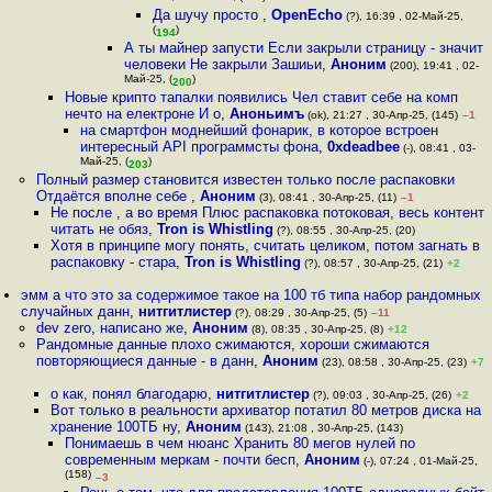
Да шучу просто
,
OpenEcho
(?), 16:39 , 02-Май-25,
(
)
194
А ты майнер запусти Если закрыли страницу - значит
человеки Не закрыли Зашиьи
,
Аноним
(200), 19:41 , 02-
Май-25, (
)
200
Новые крипто тапалки появились Чел ставит себе на комп
нечто на електроне И о
,
Аноньимъ
(ok), 21:27 , 30-Апр-25, (145)
–1
на смартфон моднейший фонарик, в которое встроен
интересный API программсты фона
,
0xdeadbee
(-), 08:41 , 03-
Май-25, (
)
203
Полный размер становится известен только после распаковки
Отдаётся вполне себе
,
Аноним
(3), 08:41 , 30-Апр-25, (11)
–1
Не после , а во время Плюс распаковка потоковая, весь контент
читать не обяз
,
Tron is Whistling
(?), 08:55 , 30-Апр-25, (20)
Хотя в принципе могу понять, считать целиком, потом загнать в
распаковку - стара
,
Tron is Whistling
(?), 08:57 , 30-Апр-25, (21)
+2
эмм а что это за содержимое такое на 100 тб типа набор рандомных
случайных данн
,
нитгитлистер
(?), 08:29 , 30-Апр-25, (5)
–11
dev zero, написано же
,
Аноним
(8), 08:35 , 30-Апр-25, (8)
+12
Рандомные данные плохо сжимаются, хороши сжимаются
повторяющиеся данные - в данн
,
Аноним
(23), 08:58 , 30-Апр-25, (23)
+7
о как, понял благодарю
,
нитгитлистер
(?), 09:03 , 30-Апр-25, (26)
+2
Вот только в реальности архиватор потатил 80 метров диска на
хранение 100ТБ ну
,
Аноним
(143), 21:08 , 30-Апр-25, (143)
Понимаешь в чем нюанс Хранить 80 мегов нулей по
современным меркам - почти бесп
,
Аноним
(-), 07:24 , 01-Май-25,
(158)
–3