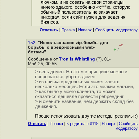
лючком, и не совать на свои страницы
ничего эдакого, особенно «х***ю, которую
обычный пользователь не закачает
никогда», если сайт нужен для ведения
бизнеса.
Ответить
|
Правка
|
Наверх
|
Cообщить модератору
152.
"Использование zip-бомбы для
–2
борьбы с вредоносными web-
+
–
/
ботами"
Сообщение от
Tron is Whistling
(?), 01-
Май-25, 00:55
> весь домен. На этом в принципе можно и
попрощаться, убрать домен
> из списка вредоносных может занять
несколько месяцев. Если это мелкий магазин,
> как было у моего клиента, то может
оказаться дешевле провести ребрендинг
> и сменить название, чем держать склад без
движения.
Проще использовать другие методы рекламы :)
Ответить
|
Правка
|
К родителю #118
|
Наверх
|
Cообщить
модератору