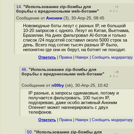
14.
"Использование zip-бомбы для
+1
+
–
борьбы с вредоносными web-ботами"
/
Сообщение от
Аноним
(3), 30-Апр-25, 08:45
Новомодные боты лезут с разных IP, не большой
10-20 запросов с одного. Лезут из Китая, Вьетнама,
Бразилии. На днях фильтровал AI-ботов и только
список /24 подсетей составил около 5000 строк за
день. Всего под сотню тысяч разных IP было,
непонятно где они их берут, на ботнет не походит.
Ответить
|
Правка
|
Наверх
|
Cообщить модератору
46.
"Использование zip-бомбы для
–9
борьбы с вредоносными web-ботами"
+
–
/
Сообщение от
n00by
(ok), 30-Апр-25, 10:42
IP разные, а запросы одинаковые, потому и
получается фильтровать. 100 тысяч IP,
подозреваю, даже особо активный Аноним
Опеннет может нагенерировать с двух
телефонов.
Ответить
|
Правка
|
Наверх
|
Cообщить модератору
50.
"Использование zip-бомбы для