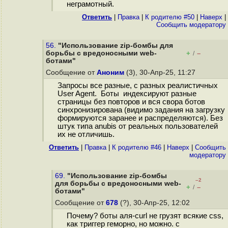
неграмотный.
Ответить
|
Правка
|
К родителю #50
|
Наверх
|
Cообщить модератору
56.
"Использование zip-бомбы для
борьбы с вредоносными web-
+
–
/
ботами"
Сообщение от
Аноним
(3), 30-Апр-25, 11:27
Запросы все разные, с разных реалистичных
User Agent. Боты индексируют разные
страницы без повторов и вся свора ботов
синхронизирована (видимо задания на загрузку
формируются заранее и распределяются). Без
штук типа anubis от реальных пользователей
их не отличишь.
Ответить
|
Правка
|
К родителю #46
|
Наверх
|
Cообщить
модератору
69.
"Использование zip-бомбы
–2
для борьбы с вредоносными web-
+
–
/
ботами"
Сообщение от
678
(?), 30-Апр-25, 12:02
Почему? боты аля-curl не грузят всякие css,
как триггер геморно, но можно. с