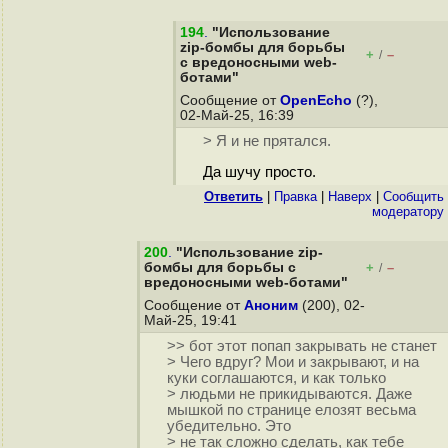
194
.
"Использование
zip-бомбы для борьбы
+
–
/
с вредоносными web-
ботами"
Сообщение от
OpenEcho
(?),
02-Май-25, 16:39
> Я и не прятался.
Да шучу просто.
Ответить
|
Правка
|
Наверх
|
Cообщить
модератору
200
.
"Использование zip-
бомбы для борьбы с
+
–
/
вредоносными web-ботами"
Сообщение от
Аноним
(200), 02-
Май-25, 19:41
>> бот этот попап закрывать не станет
> Чего вдруг? Мои и закрывают, и на
куки соглашаются, и как только
> людьми не прикидываются. Даже
мышкой по странице елозят весьма
убедительно. Это
> не так сложно сделать, как тебе