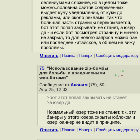
селениумами сложнее, но в целом тоже
можно..половина сайтов современных
выдает кучу уведомлений, от куки до
рекламы, или около рекламы, так что
большая часть страницы перекрывается,
бот этот попап закрывать не станет, а юзер
да - и если бот посмотрел страницу и ничего
не закрыл, то для нового запроса можно бан
или последнее китайское, в общем не вижу
проблемы.
Ответить
|
Правка
|
Наверх
|
Cообщить модератору
75.
"Использование zip-бомбы
+4
для борьбы с вредоносными
+
–
/
web-ботами"
Сообщение от
Аноним
(75), 30-
Апр-25, 12:32
>бот этот попап закрывать не станет
>а юзер да
Нормальный юзер тоже не станет, т.к. эти
банеры у этого юзера скрыты юблоком и
юзер юаннер не видит в принципе.
Ответить
|
Правка
|
Наверх
|
Cообщить модератору