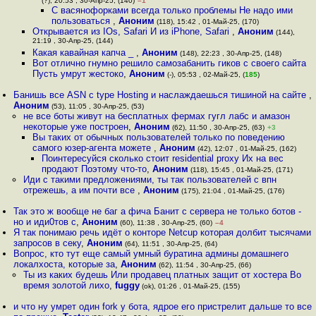
(?), 20:53 , 30-Апр-25, (140)
–1
С васянофорками всегда только проблемы Не надо ими
пользоваться
,
Аноним
(118), 15:42 , 01-Май-25, (170)
Открывается из IOs, Safari И из iPhone, Safari
,
Аноним
(144),
21:19 , 30-Апр-25, (144)
Какая кавайная капча _
,
Аноним
(148), 22:23 , 30-Апр-25, (148)
Вот отлично гнумно решило самозабанить гиков с своего сайта
Пусть умрут жестоко
,
Аноним
(-), 05:53 , 02-Май-25, (
185
)
Банишь все ASN с type Hosting и наслаждаешься тишиной на сайте
,
Аноним
(53), 11:05 , 30-Апр-25, (53)
не все боты живут на бесплатных фермах гугл лабс и амазон
некоторые уже построен
,
Аноним
(62), 11:50 , 30-Апр-25, (63)
+3
Вы таких от обычных пользователей только по поведению
самого юзер-агента можете
,
Аноним
(42), 12:07 , 01-Май-25, (162)
Поинтересуйся сколько стоит residential proxy Их на вес
продают Поэтому что-то
,
Аноним
(118), 15:45 , 01-Май-25, (171)
Иди с такими предложениями, ты так пользователей с впн
отрежешь, а им почти все
,
Аноним
(175), 21:04 , 01-Май-25, (176)
Так это ж вообще не баг а фича Банит с сервера не только ботов -
но и иди0тов с
,
Аноним
(60), 11:38 , 30-Апр-25, (60)
–4
Я так понимаю речь идёт о конторе Netcup которая долбит тысячами
запросов в секу
,
Аноним
(64), 11:51 , 30-Апр-25, (64)
Вопрос, кто тут еще самый умный буратина админы домашнего
локалхоста, которые за
,
Аноним
(62), 11:54 , 30-Апр-25, (66)
Ты из каких будешь Или продавец платных защит от хостера Во
время золотой лихо
,
fuggy
(ok), 01:26 , 01-Май-25, (155)
и что ну умрет один fork у бота, ядрое его пристрелит дальше то все