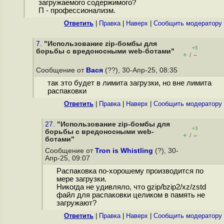
загружаемого содержимого?
П - профессионализм.
Ответить
|
Правка
|
Наверх
|
Cообщить модератору
7.
"Использование zip-бомбы для
+5
борьбы с вредоносными web-ботами"
+
–
/
Сообщение от
Вася
(??), 30-Апр-25, 08:35
так это будет в лимита загрузки, но вне лимита
распаковки
Ответить
|
Правка
|
Наверх
|
Cообщить модератору
27.
"Использование zip-бомбы для
+3
борьбы с вредоносными web-
+
–
/
ботами"
Сообщение от
Tron is Whistling
(?), 30-
Апр-25, 09:07
Распаковка по-хорошему производится по
мере загрузки.
Никогда не удивляло, что gzip/bzip2/xz/zstd
файл для распаковки целиком в память не
загружают?
Ответить
|
Правка
|
Наверх
|
Cообщить модератору