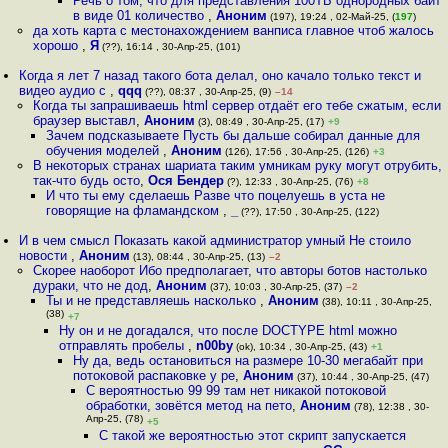
Речь о том, что для представления 100ТБ однородных байт
в виде 01 количество
,
Аноним
(197), 19:24 , 02-Май-25, (
197
)
да хоть карта с местонахождением ванписа главное чтоб жалось
хорошо
,
Я
(??), 16:14 , 30-Апр-25, (101)
Когда я лет 7 назад такого бота делал, оно качало только текст и
видео аудио с
,
qqq
(??), 08:37 , 30-Апр-25, (9)
–14
Когда ты запрашиваешь html сервер отдаёт его тебе сжатым, если
браузер выставл
,
Аноним
(3), 08:49 , 30-Апр-25, (17)
+9
Зачем подсказываете Пусть бы дальше собирал данные для
обучения моделей
,
Аноним
(126), 17:56 , 30-Апр-25, (126)
+3
В некоторых странах шариата таким умникам руку могут отрубить,
так-что будь осто
,
Ося Бендер
(?), 12:33 , 30-Апр-25, (76)
+8
И что ты ему сделаешь Разве что поцелуешь в уста не
говорящие на фламандском
,
_
(??), 17:50 , 30-Апр-25, (122)
И в чем смысл Показать какой администратор умный Не стоило
новости
,
Аноним
(13), 08:44 , 30-Апр-25, (13)
–2
Скорее наоборот Ибо предполагает, что авторы ботов настолько
дураки, что не дод
,
Аноним
(37), 10:03 , 30-Апр-25, (37)
–2
Ты и не представляешь насколько
,
Аноним
(38), 10:11 , 30-Апр-25,
(38)
+7
Ну он и не догадался, что после DOCTYPE html можно
отправлять пробелы
,
n00by
(ok), 10:34 , 30-Апр-25, (43)
+1
Ну да, ведь остановиться на размере 10-30 мегабайт при
потоковой распаковке у ре
,
Аноним
(37), 10:44 , 30-Апр-25, (47)
С вероятностью 99 99 там нет никакой потоковой
обработки, зовётся метод на пето
,
Аноним
(78), 12:38 , 30-
Апр-25, (78)
+5
С такой же вероятностью этот скрипт запускается