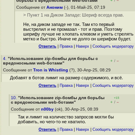
+
–
борьбы с вредоносными web-ботами"
/
Сообщение от
Аноним
(-), 01-Май-25, 07:19
> Пункт 1 на Диком Западе: Шериф всегда прав.
Не, на диком западе не так. Там кто первый
выстрелил и не промазал - тот и прав. Поэтому
шерифу лучше не хлопать клювом и уметь стрелять
метко и быстро. Иначе не долго он шерифом будет.
Ответить
|
Правка
|
Наверх
|
Cообщить модератору
4.
"Использование zip-бомбы для борьбы с
+
–
/
вредоносными web-ботами"
Сообщение от
Tron is Whistling
(?), 30-Апр-25, 08:29
Добавят в ботов лимит на размер содержимого, и всё.
Ответить
|
Правка
|
Наверх
|
Cообщить модератору
10.
"Использование zip-бомбы для борьбы
+15
+
–
с вредоносными web-ботами"
/
Сообщение от
n00by
(ok), 30-Апр-25, 08:39
Так и лимит на количество запросов могли бы
добавить, но чего-то не хватило.
Ответить
|
Правка
|
Наверх
|
Cообщить модератору