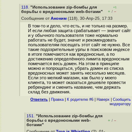
118.
"Использование zip-бомбы для
+1
+
–
борьбы с вредоносными web-ботами"
/
Сообщение от
Аноним
(118), 30-Апр-25, 17:33
В том-то и дело, что есть, и не только на размер.
И если любая защита срабатывает — значит сайт
и у обычного пользователя тоже нормально
работать не будет, значит и рекомендовать
пользователям посещать этот сайт не нужно. Все
такие подозрительные урлы в поисковом индексе
в итоге помечаются как вредоносные, а по
достижению определённого лимита вредоносным
помечается весь домен. На этом в принципе
можно и попрощаться, убрать домен из списка
вредоносных может занять несколько месяцев.
Если это мелкий магазин, как было у моего
клиента, то может оказаться дешевле провести
ребрендинг и сменить название, чем держать
склад без движения.
Ответить
|
Правка
|
К родителю #6
|
Наверх
|
Cообщить
модератору
151.
"Использование zip-бомбы для
борьбы с вредоносными web-
+
–
/
ботами"
Сообщение от
Tron is Whistling
(?), 01-