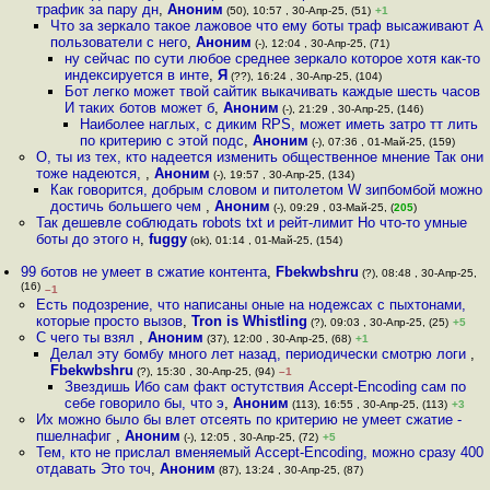
трафик за пару дн
,
Аноним
(50), 10:57 , 30-Апр-25, (51)
+1
Что за зеркало такое лажовое что ему боты траф высаживают А
пользователи с него
,
Аноним
(-), 12:04 , 30-Апр-25, (71)
ну сейчас по сути любое среднее зеркало которое хотя как-то
индексируется в инте
,
Я
(??), 16:24 , 30-Апр-25, (104)
Бот легко может твой сайтик выкачивать каждые шесть часов
И таких ботов может б
,
Аноним
(-), 21:29 , 30-Апр-25, (146)
Наиболее наглых, с диким RPS, может иметь затро тт лить
по критерию с этой подс
,
Аноним
(-), 07:36 , 01-Май-25, (159)
О, ты из тех, кто надеется изменить общественное мнение Так они
тоже надеются,
,
Аноним
(-), 19:57 , 30-Апр-25, (134)
Как говорится, добрым словом и питолетом W зипбомбой можно
достичь большего чем
,
Аноним
(-), 09:29 , 03-Май-25, (
205
)
Так дешевле соблюдать robots txt и рейт-лимит Но что-то умные
боты до этого н
,
fuggy
(ok), 01:14 , 01-Май-25, (154)
99 ботов не умеет в сжатие контента
,
Fbekwbshru
(?), 08:48 , 30-Апр-25,
(16)
–1
Есть подозрение, что написаны оные на нодежсах с пыхтонами,
которые просто вызов
,
Tron is Whistling
(?), 09:03 , 30-Апр-25, (25)
+5
С чего ты взял
,
Аноним
(37), 12:00 , 30-Апр-25, (68)
+1
Делал эту бомбу много лет назад, периодически смотрю логи
,
Fbekwbshru
(?), 15:30 , 30-Апр-25, (94)
–1
Звездишь Ибо сам факт остутствия Accept-Encoding сам по
себе говорило бы, что э
,
Аноним
(113), 16:55 , 30-Апр-25, (113)
+3
Их можно было бы влет отсеять по критерию не умеет сжатие -
пшелнафиг
,
Аноним
(-), 12:05 , 30-Апр-25, (72)
+5
Тем, кто не прислал вменяемый Accept-Encoding, можно сразу 400
отдавать Это точ
,
Аноним
(87), 13:24 , 30-Апр-25, (87)