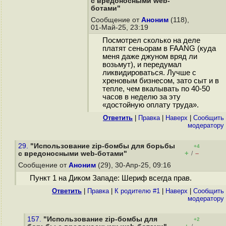
с вредоносными web-
ботами"
Сообщение от
Аноним
(118),
01-Май-25, 23:19
Посмотрел сколько на деле
платят сеньорам в FAANG (куда
меня даже джуном вряд ли
возьмут), и передумал
ликвидироваться. Лучше с
хреновым бизнесом, зато сыт и в
тепле, чем вкалывать по 40-50
часов в неделю за эту
«достойную оплату труда».
Ответить
|
Правка
|
Наверх
|
Cообщить
модератору
29.
"Использование zip-бомбы для борьбы
+4
+
–
с вредоносными web-ботами"
/
Сообщение от
Аноним
(29), 30-Апр-25, 09:16
Пункт 1 на Диком Западе: Шериф всегда прав.
Ответить
|
Правка
|
К родителю #1
|
Наверх
|
Cообщить
модератору
157.
"Использование zip-бомбы для
+2