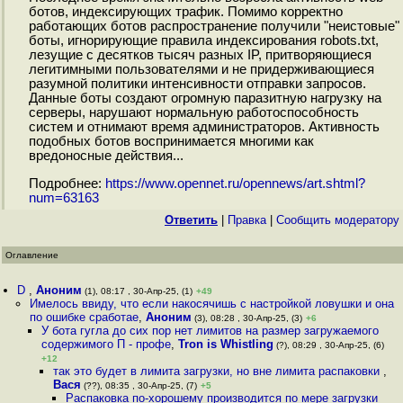
ботов, индексирующих трафик. Помимо корректно
работающих ботов распространение получили "неистовые"
боты, игнорирующие правила индексирования robots.txt,
лезущие с десятков тысяч разных IP, притворяющиеся
легитимными пользователями и не придерживающиеся
разумной политики интенсивности отправки запросов.
Данные боты создают огромную паразитную нагрузку на
серверы, нарушают нормальную работоспособность
систем и отнимают время администраторов. Активность
подобных ботов воспринимается многими как
вредоносные действия...
Подробнее:
https://www.opennet.ru/opennews/art.shtml?
num=63163
Ответить
|
Правка
|
Cообщить модератору
Оглавление
D
,
Аноним
(1), 08:17 , 30-Апр-25, (1)
+49
Имелось ввиду, что если накосячишь с настройкой ловушки и она
по ошибке сработае
,
Аноним
(3), 08:28 , 30-Апр-25, (3)
+6
У бота гугла до сих пор нет лимитов на размер загружаемого
содержимого П - профе
,
Tron is Whistling
(?), 08:29 , 30-Апр-25, (6)
+12
так это будет в лимита загрузки, но вне лимита распаковки
,
Вася
(??), 08:35 , 30-Апр-25, (7)
+5
Распаковка по-хорошему производится по мере загрузки