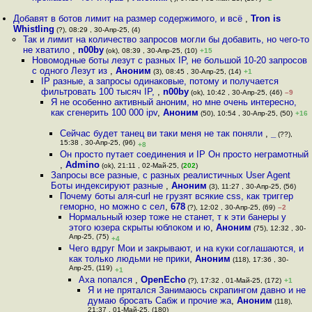
Добавят в ботов лимит на размер содержимого, и всё
,
Tron is
Whistling
(?), 08:29 , 30-Апр-25, (4)
Так и лимит на количество запросов могли бы добавить, но чего-то
не хватило
,
n00by
(ok), 08:39 , 30-Апр-25, (10)
+15
Новомодные боты лезут с разных IP, не большой 10-20 запросов
с одного Лезут из
,
Аноним
(3), 08:45 , 30-Апр-25, (14)
+1
IP разные, а запросы одинаковые, потому и получается
фильтровать 100 тысяч IP,
,
n00by
(ok), 10:42 , 30-Апр-25, (46)
–9
Я не особенно активный аноним, но мне очень интересно,
как сгенерить 100 000 ipv
,
Аноним
(50), 10:54 , 30-Апр-25, (50)
+16
Сейчас будет танец ви таки меня не так поняли
,
_
(??),
15:38 , 30-Апр-25, (96)
+8
Он просто путает соединения и IP Он просто неграмотный
,
Admino
(ok), 21:11 , 02-Май-25, (
202
)
Запросы все разные, с разных реалистичных User Agent
Боты индексируют разные
,
Аноним
(3), 11:27 , 30-Апр-25, (56)
Почему боты аля-curl не грузят всякие css, как триггер
геморно, но можно с сел
,
678
(?), 12:02 , 30-Апр-25, (69)
–2
Нормальный юзер тоже не станет, т к эти банеры у
этого юзера скрыты юблоком и ю
,
Аноним
(75), 12:32 , 30-
Апр-25, (75)
+4
Чего вдруг Мои и закрывают, и на куки соглашаются, и
как только людьми не прики
,
Аноним
(118), 17:36 , 30-
Апр-25, (119)
+1
Аха попался
,
OpenEcho
(?), 17:32 , 01-Май-25, (172)
+1
Я и не прятался Занимаюсь скрапингом давно и не
думаю бросать Сабж и прочие жа
,
Аноним
(118),
21:37 , 01-Май-25, (180)