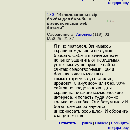
модератору
180.
"Использование zip-
бомбы для борьбы с
+
–
/
вредоносными web-
ботами"
Сообщение от
Аноним
(118), 01-
Май-25, 21:37
Я и не прятался. Занимаюсь
скрапингом давно и не думаю
бросать. Сабж и прочие жалкие
попытки защитить от невидимых
угроз никому не нужные сайты
считаю смехотворными. Как и
большую часть местных
комментариев в духе «так их,
иродов!». С анубисом или без, 99%
сайтов не представляют для
скрапинга никакого коммерческого
интереса, и попасть туда можно
только по ошибке. Эти безумные ИИ
боты тоже скоро научатся
игнорировать весь шлак. И обходить
«защиты» тоже.
Ответить
|
Правка
|
Наверх
|
Cообщить
модератору