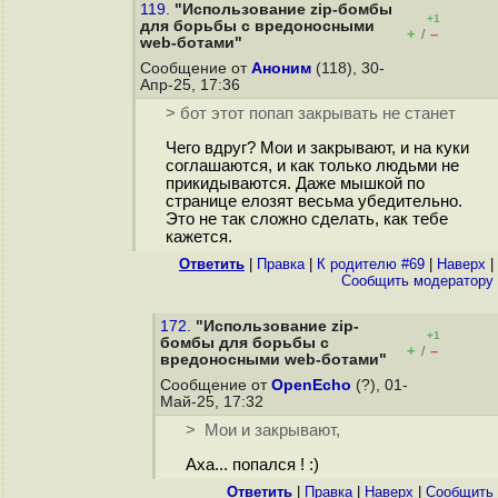
119.
"Использование zip-бомбы
+1
для борьбы с вредоносными
+
–
/
web-ботами"
Сообщение от
Аноним
(118), 30-
Апр-25, 17:36
> бот этот попап закрывать не станет
Чего вдруг? Мои и закрывают, и на куки
соглашаются, и как только людьми не
прикидываются. Даже мышкой по
странице елозят весьма убедительно.
Это не так сложно сделать, как тебе
кажется.
Ответить
|
Правка
|
К родителю #69
|
Наверх
|
Cообщить модератору
172.
"Использование zip-
+1
бомбы для борьбы с
+
–
/
вредоносными web-ботами"
Сообщение от
OpenEcho
(?), 01-
Май-25, 17:32
> Мои и закрывают,
Аха... попался ! :)
Ответить
|
Правка
|
Наверх
|
Cообщить