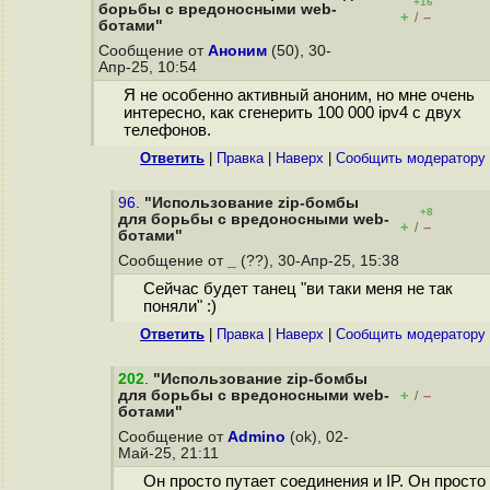
+16
борьбы с вредоносными web-
+
–
/
ботами"
Сообщение от
Аноним
(50), 30-
Апр-25, 10:54
Я не особенно активный аноним, но мне очень
интересно, как сгенерить 100 000 ipv4 с двух
телефонов.
Ответить
|
Правка
|
Наверх
|
Cообщить модератору
96.
"Использование zip-бомбы
+8
для борьбы с вредоносными web-
+
–
/
ботами"
Сообщение от
_
(??), 30-Апр-25, 15:38
Сейчас будет танец "ви таки меня не так
поняли" :)
Ответить
|
Правка
|
Наверх
|
Cообщить модератору
202
.
"Использование zip-бомбы
для борьбы с вредоносными web-
+
–
/
ботами"
Сообщение от
Admino
(ok), 02-
Май-25, 21:11
Он просто путает соединения и IP. Он просто