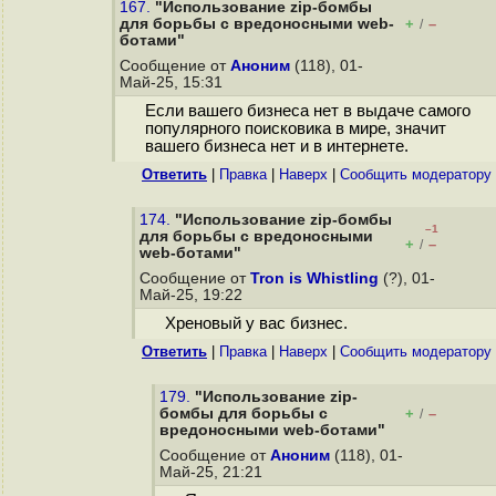
167.
"Использование zip-бомбы
для борьбы с вредоносными web-
+
–
/
ботами"
Сообщение от
Аноним
(118), 01-
Май-25, 15:31
Если вашего бизнеса нет в выдаче самого
популярного поисковика в мире, значит
вашего бизнеса нет и в интернете.
Ответить
|
Правка
|
Наверх
|
Cообщить модератору
174.
"Использование zip-бомбы
–1
для борьбы с вредоносными
+
–
/
web-ботами"
Сообщение от
Tron is Whistling
(?), 01-
Май-25, 19:22
Хреновый у вас бизнес.
Ответить
|
Правка
|
Наверх
|
Cообщить модератору
179.
"Использование zip-
бомбы для борьбы с
+
–
/
вредоносными web-ботами"
Сообщение от
Аноним
(118), 01-
Май-25, 21:21