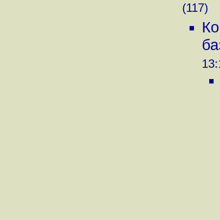
(117)
Ко
ба
13: