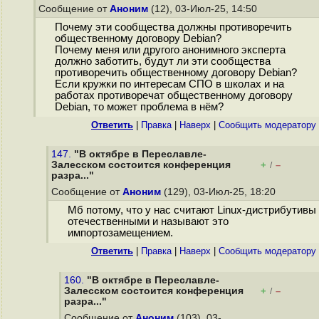
Сообщение от
Аноним
(12), 03-Июл-25, 14:50
Почему эти сообщества должны противоречить
общественному договору Debian?
Почему меня или другого анонимного эксперта
должно заботить, будут ли эти сообщества
противоречить общественному договору Debian?
Если кружки по интересам СПО в школах и на
работах противоречат общественному договору
Debian, то может проблема в нём?
Ответить
|
Правка
|
Наверх
|
Cообщить модератору
147.
"В октябре в Переславле-
Залесском состоится конференция
+
–
/
разра..."
Сообщение от
Аноним
(129), 03-Июл-25, 18:20
Мб потому, что у нас считают Linux-дистрибутивы
отечественными и называют это
импортозамещением.
Ответить
|
Правка
|
Наверх
|
Cообщить модератору
160.
"В октябре в Переславле-
Залесском состоится конференция
+
–
/
разра..."
Сообщение от
Аноним
(103), 03-