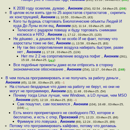
К 2030 году осиилим, думаю
,
Аноним
(254), 02:54 , 04-Июл-25, (
208
)
В целом если взять где-то 25 аэростатов стратостатов , скрепить
их конструкцией
,
Аноним
(-), 10:55 , 03-Июл-25, (43)
Кого ты будешь стартовать Биологические объекты Людей И
куда До Луны если ещ
,
Аноним
(12), 11:14 , 03-Июл-25, (48)
Телескоп с радаром повешу и буду торговать снимками
космоса и НЛО
,
Аноним
(-), 17:12 , 03-Июл-25, (120)
Не дёшево , а дешевле Но не особо И не факт, потому что
аэростаты тоже не бес
,
Аноним
(-), 13:58 , 03-Июл-25, (83)
Ну так без сопротивления воздуха набирать быстрее, разве
нет
,
Аноним
(-), 17:19 , 03-Июл-25, (124)
Нет mv 2 2 на сопротивление воздуха пофиг
,
Аноним
(261),
15:18 , 04-Июл-25, (
)
262
Все подобные прожекты даже если отбросить в сторону
экономическое обоснование
,
Аноним
(254), 12:17 , 04-Июл-25, (
248
)
В чем польза программировать и не получать за работу деньги
,
Аноним
(45), 11:08 , 03-Июл-25, (45)
–1
На столько бездарные что даже на работу не берут, но они не
могут не программиро
,
Аноним
(12), 11:48 , 03-Июл-25, (54)
Почему тогда Linux лучше, чем Windows, а LO лучше, чем MSO
,
Аноним
(225), 12:19 , 03-Июл-25, (63)
–1
Сам пошутил, сам посмеялся
,
Аноним
(104), 16:48 , 03-Июл-25,
(104)
+1
Есть много проприетарного не свободного ПО, которое и
бесплатно, и есть с откр
,
Прохожий
(??), 12:23 , 03-Июл-25, (66)
Фримиум это ловушка
,
Аноним
(69), 12:24 , 03-Июл-25, (69)
Потому что программировать кайфово, потому что делаешь