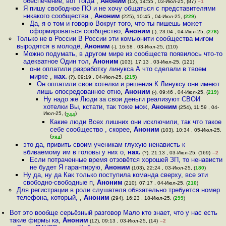
обеспечение, вот тогда
,
Аноним
(12), 14:55 , 03-Июл-25, (87)
–1
Я пишу свободное ПО и не хочу общаться с представителями
никакого сообщества
,
Аноним
(225), 10:45 , 04-Июл-25, (
229
)
Да, я о том и говорю Вокруг того, что ты пишешь может
сформироваться сообщество
,
Аноним
(-), 23:04 , 04-Июл-25, (
276
)
Только не в России В России эти комьюнити сообщества мигом
выродятся в молодё
,
Аноним
(-), 16:58 , 03-Июл-25, (110)
Можно подумать, в другом мире из сообществ появилось что-то
адекватное Один тол
,
Аноним
(103), 17:13 , 03-Июл-25, (121)
они оплатили разработку линукса А что сделали в твоем
мирке
,
нах.
(?), 09:19 , 04-Июл-25, (
215
)
Он оплатили свои хотелки и решения К Линуксу они имеют
лишь опосредованное отно
,
Аноним
(-), 09:46 , 04-Июл-25, (
219
)
Ну надо же Люди за свои деньги реализуют СВОИ
хотелки Вы, кстати, так тоже мож
,
Аноним
(254), 11:59 , 04-
Июл-25, (
)
244
Какие люди Всех лишних они исключили, так что такое
себе сообщество , скорее
,
Аноним
(103), 10:34 , 05-Июл-25,
(
)
284
это да, привить своим ученикам глухую ненависть к
вбиваемому им в головы у них о
,
нах.
(?), 21:13 , 03-Июл-25, (169)
–2
Если потраченные время отзовётся хорошей ЗП, то ненависти
не будет Я гарантирую
,
Аноним
(103), 22:24 , 03-Июл-25, (
180
)
Ну да, ну да Как только поступила команда сверху, все эти
свободно-свободные п
,
Аноним
(210), 07:17 , 04-Июл-25, (
210
)
Для регистрации в роли слушателя обязательно требуется номер
телефона, который,
,
Аноним
(294), 16:23 , 18-Июл-25, (
299
)
Вот это вообще серьёзный разговор Мало кто знает, что у нас есть
такие фирмы ка
,
Аноним
(12), 09:13 , 03-Июл-25, (14)
–2