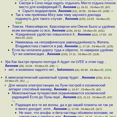
Смотри в Сочи люди ездять отдыхать Место отдыха плохое
место для конференций П
,
Аноним
(-), 16:31 , 03-Июл-25, (97)
Скрыто модератором
,
Аноним
(12), 16:56 , 03-Июл-25, (108)
+2
Так в чем проблема Могу вам тему научного доклада
подкинуть для такого случая
,
Аноним
(225), 13:05 , 04-Июл-25,
(
)
253
Томске, Новосибирске, Красноярске или Омске Было ы удобнее
всем желающим со все
,
Аноним
(129), 16:42 , 03-Июл-25, (101)
Усреднённое удобство повысилося б
,
Аноним
(112), 17:03 , 03-
Июл-25, (112)
Намекаешь на географическую равноудалённость Житель
Владивостока ставится в рав
,
Аноним
(-), 17:19 , 03-Июл-25, (125)
Если бы оплатили дорогу туда и обратно, то наверное удобнее
Тут же компенсация
,
Аноним
(103), 17:11 , 03-Июл-25, (119)
Ура Как быстро прошло полгода А будет ли LVEE в этом году
,
Аноним
(28), 10:04 , 03-Июл-25, (28)
+1
нет, и возможно надолго нет
,
belonesox
(ok), 00:46 , 04-Июл-25, (
193
)
А межгалактический шахматный турнир будет
,
Аноним
(254), 10:11 ,
03-Июл-25, (31)
–1
Для начала электростанцию на Луне построй и космический
аппарат способный маневр
,
Аноним
(-), 10:47 , 03-Июл-25, (42)
Межпланетные путешествия ограничиваются космической
радиацией Если до Луны ещё
,
Аноним
(12), 11:12 , 03-Июл-25, (47)
+1
Радиация все те же волны, да и до нашей планеты не так уж
и много доходит, хотя
,
Аноним
(-), 17:09 , 03-Июл-25, (117)
Не знал, что альфа- и бета-частицы объявили волнами, не
говоря уже о тяжёлых ядр
,
Аноним
(261), 15:16 , 04-Июл-25, (
261
)