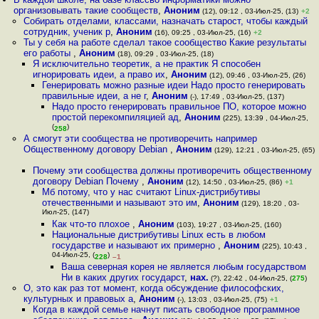
организовывать такие сообществ
,
Аноним
(12), 09:12 , 03-Июл-25, (13)
+2
Собирать отделами, классами, назначать старост, чтобы каждый
сотрудник, ученик р
,
Аноним
(16), 09:25 , 03-Июл-25, (16)
+2
Ты у себя на работе сделал такое сообщество Какие результаты
его работы
,
Аноним
(18), 09:29 , 03-Июл-25, (18)
Я исключительно теоретик, а не практик Я способен
игнорировать идеи, а право их
,
Аноним
(12), 09:46 , 03-Июл-25, (26)
Генерировать можно разные идеи Надо просто генерировать
правильные идеи, а не г
,
Аноним
(-), 17:49 , 03-Июл-25, (137)
Надо просто генерировать правильное ПО, которое можно
простой перекомпиляцией ад
,
Аноним
(225), 13:39 , 04-Июл-25,
(
)
258
А смогут эти сообщества не противоречить например
Общественному договору Debian
,
Аноним
(129), 12:21 , 03-Июл-25, (65)
Почему эти сообщества должны противоречить общественному
договору Debian Почему
,
Аноним
(12), 14:50 , 03-Июл-25, (86)
+1
Мб потому, что у нас считают Linux-дистрибутивы
отечественными и называют это им
,
Аноним
(129), 18:20 , 03-
Июл-25, (147)
Как что-то плохое
,
Аноним
(103), 19:27 , 03-Июл-25, (160)
Национальные дистрибутивы Linux есть в любом
государстве и называют их примерно
,
Аноним
(225), 10:43 ,
04-Июл-25, (
)
228
–1
Ваша северная корея не является любым государством
Ни в каких других государст
,
нах.
(?), 22:42 , 04-Июл-25, (
275
)
О, это как раз тот момент, когда обсуждение философских,
культурных и правовых а
,
Аноним
(-), 13:03 , 03-Июл-25, (75)
+1
Когда в каждой семье начнут писать свободное программное