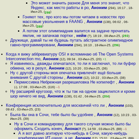
Это может значить разное Для меня это значит, что
Яндекс, как место работы в ро
,
Аноним
(294), 16:17 , 18-
Июл-25, (
)
298
Гоняют тех, про кого мы потом читаем в новостях про
массовые увольнения в FAANG
,
Аноним
(138), 06:02 , 06-
Июл-25, (
)
288
А потом этот олимпиадник валится на задаче прочитать
ямлик, не запачкав портки
,
нейм
(?), 18:19 , 08-Июл-25, (
293
)
Дружище, давай ты не будешь путать абстрактное олимпиадное
гавно-программировани
,
Аноним
(294), 16:10 , 18-Июл-25, (
296
)
Когда я вижу аббревиатуру OSI я вспоминаю об The Open Systems
Interconnection mo
,
Аноним
(12), 09:34 , 03-Июл-25, (20)
+1
Я извиняюсь, дважды опечатался, то ли я заглючил, то ли буфер
обмена, но в резул
,
Аноним
(12), 10:20 , 03-Июл-25, (36)
Ну с другой стороны моя опечатка привлечёт ещё больше
внимания С другой стороны
,
Аноним
(12), 10:22 , 03-Июл-25, (38)
Пермиссивка Небрежная разрешиловка Не копилефт
,
Аноним
(-), 17:08 , 03-Июл-25, (116)
–1
Ну расширяй кругозор, что ж ты так на одном зациклился и кроме
шор ничего не вид
,
Аноним
(138), 01:42 , 04-Июл-25, (
204
)
Конференция исключительно для москвичей что ли
,
Аноним
(103),
09:43 , 03-Июл-25, (23)
Была бы она в Сочи, тебе было бы удобнее
,
Аноним
(12), 10:23 , 03-
Июл-25, (39)
Ну в Сочи и командировку для такого случая можно было бы
оформить Сходить конеч
,
Анонаст
(?), 14:59 , 03-Июл-25, (88)
–1
А я вот давно агитирую что-нибудь в Сочи, какую-нибудь
конференцию ИТ-шную, а не
,
Аноним
(12), 15:01 , 03-Июл-25, (89)