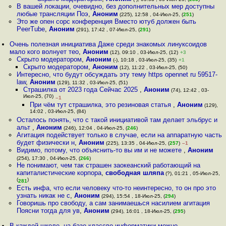
В вашей локации, очевидно, без дополнительных мер доступны
любые трансляции Поэ
,
Аноним
(225), 12:58 , 04-Июл-25, (
251
)
Это же опен сорс конференция Вместо ютуб должен быть
PeerTube
,
Аноним
(291), 17:42 , 07-Июл-25, (
291
)
Очень полезная инициатива Даже среди знакомых линуксоидов
мало кого волнует тео
,
Аноним
(12), 09:10 , 03-Июл-25, (12)
+3
Скрыто модератором
,
Аноним
(-), 10:18 , 03-Июл-25, (35)
+1
Скрыто модератором
,
Аноним
(12), 11:22 , 03-Июл-25, (50)
Интересно, что будут обсуждать эту тему https opennet ru 59517-
law
,
Аноним
(129), 11:32 , 03-Июл-25, (51)
Страшилка от 2023 года Сейчас 2025
,
Аноним
(74), 12:42 , 03-
Июл-25, (70)
–1
При чём тут страшилка, это резиновая статья
,
Аноним
(129),
14:02 , 03-Июл-25, (84)
Осталось понять, что с такой инициативой там делает эльбрус и
альт
,
Аноним
(246), 12:04 , 04-Июл-25, (
246
)
Агитация подействует только в случае, если на аппаратную часть
будет физически н
,
Аноним
(225), 13:35 , 04-Июл-25, (
257
)
–1
Видимо, потому, что объяснить-то вы им и не можете
,
Аноним
(254), 17:30 , 04-Июл-25, (
266
)
Не понимают, чем так страшен заокеанский работающий на
капиталистические корпора
,
свободная шляпа
(?), 01:21 , 05-Июл-25,
(
)
281
Есть инфа, что если человеку что-то неинтересно, то он про это
узнать никак не с
,
Аноним
(294), 15:54 , 18-Июл-25, (
294
)
Говоришь про свободу, а сам занимаешься насилием агитация
Поясни тогда для ув
,
Аноним
(294), 16:01 , 18-Июл-25, (
295
)
В каждой школе, на базе классво информатики можно