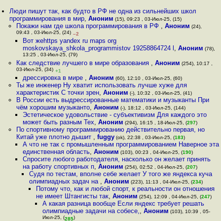
Люди пишут так, как будто в РФ не одна из сильнейших школ
программирования в мир
,
Аноним
(15), 09:23 , 03-Июл-25, (15)
Покажи нам где школа программирования в РФ
,
Аноним
(24),
09:43 , 03-Июл-25, (24)
–2
Вот жеhttps yandex ru maps org
moskovskaya_shkola_programmistov 19258864724 l
,
Аноним
(78),
13:25 , 03-Июл-25, (79)
Как следствие лучшего в мире образования
,
Аноним
(254), 10:17 ,
03-Июл-25, (34)
+1
дрессировка в мире
,
Аноним
(60), 12:10 , 03-Июл-25, (60)
Ты же инженер Ну хватит использовать лучше хуже для
характеристик С точки зрен
,
Аноним
(-), 10:32 , 03-Июл-25, (41)
В России есть выдрессированные математики и музыканты При
чём хорошим музыканто
,
Аноним
(-), 18:12 , 03-Июл-25, (144)
Эстетическое удовольствие - субъективизм Для каждого это
может быть разным Тех
,
Аноним
(294), 16:15 , 18-Июл-25, (
297
)
По спортивному программированию действительно первая, но
Китай уже плотно дышит
,
fuggy
(ok), 22:38 , 03-Июл-25, (
183
)
А что не так с промышленным программированием Наверное эта
единственная область
,
Аноним
(103), 00:23 , 04-Июл-25, (
190
)
Спросите любого работодателя, насколько он желает принять
на работу спортивных п
,
Аноним
(254), 02:52 , 04-Июл-25, (
207
)
Судя по тестам, вполне себе желает У того же яндекса куча
олимпиадных задач на
,
Аноним
(223), 11:13 , 04-Июл-25, (
234
)
Потому что, как и любой спорт, к реальности он отношения
не имеет Штангисты так
,
Аноним
(254), 12:09 , 04-Июл-25, (
247
)
А какая разница вообще Если яндекс требует решать
олимпиадные задачи на собесе,
,
Аноним
(103), 10:39 , 05-
Июл-25, (
)
285