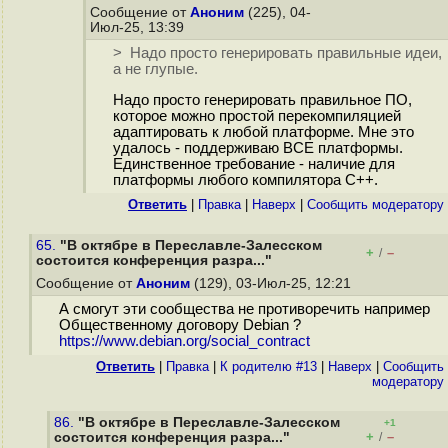
Сообщение от
Аноним
(225), 04-
Июл-25, 13:39
> Надо просто генерировать правильные идеи,
а не глупые.
Надо просто генерировать правильное ПО,
которое можно простой перекомпиляцией
адаптировать к любой платформе. Мне это
удалось - поддерживаю ВСЕ платформы.
Единственное требование - наличие для
платформы любого компилятора C++.
Ответить
|
Правка
|
Наверх
|
Cообщить модератору
65.
"В октябре в Переславле-Залесском
+
–
/
состоится конференция разра..."
Сообщение от
Аноним
(129), 03-Июл-25, 12:21
А смогут эти сообщества не противоречить например
Общественному договору Debian ?
https://www.debian.org/social_contract
Ответить
|
Правка
|
К родителю #13
|
Наверх
|
Cообщить
модератору
86.
"В октябре в Переславле-Залесском
+1
+
–
состоится конференция разра..."
/