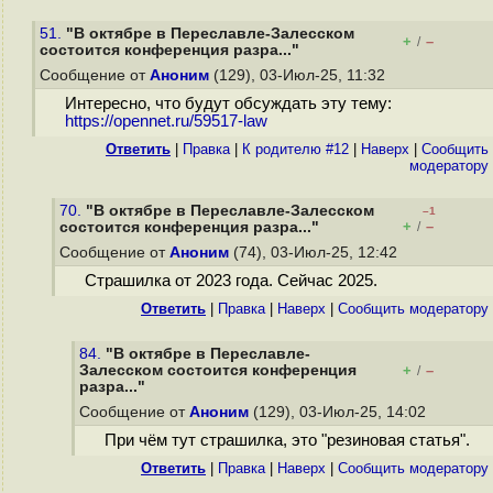
51.
"В октябре в Переславле-Залесском
+
–
/
состоится конференция разра..."
Сообщение от
Аноним
(129), 03-Июл-25, 11:32
Интересно, что будут обсуждать эту тему:
https://opennet.ru/59517-law
Ответить
|
Правка
|
К родителю #12
|
Наверх
|
Cообщить
модератору
70.
"В октябре в Переславле-Залесском
–1
+
–
состоится конференция разра..."
/
Сообщение от
Аноним
(74), 03-Июл-25, 12:42
Страшилка от 2023 года. Сейчас 2025.
Ответить
|
Правка
|
Наверх
|
Cообщить модератору
84.
"В октябре в Переславле-
Залесском состоится конференция
+
–
/
разра..."
Сообщение от
Аноним
(129), 03-Июл-25, 14:02
При чём тут страшилка, это "резиновая статья".
Ответить
|
Правка
|
Наверх
|
Cообщить модератору