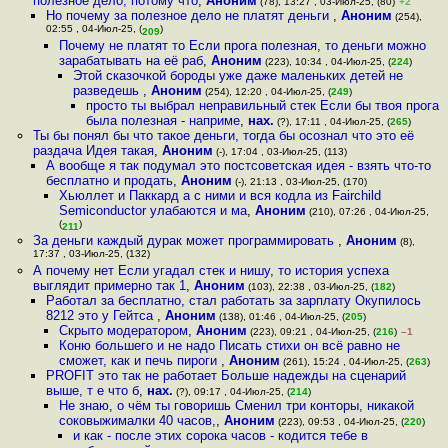
полезное дело, потому что
,
Аноним
(78), 13:27 , 03-Июл-25, (80)
+2
Но почему за полезное дело не платят деньги
,
Аноним
(254),
02:55 , 04-Июл-25, (
)
209
Почему не платят то Если прога полезная, то деньги можно
зарабатывать на её раб
,
Аноним
(223), 10:34 , 04-Июл-25, (
224
)
Этой сказочкой бороды уже даже маленьких детей не
разведешь
,
Аноним
(254), 12:20 , 04-Июл-25, (
249
)
просто ты выбрал неправильный стек Если бы твоя прога
была полезная - наприме
,
нах.
(?), 17:11 , 04-Июл-25, (
265
)
Ты бы понял бы что такое деньги, тогда бы осознал что это её
раздача Идея такая
,
Аноним
(-), 17:04 , 03-Июл-25, (113)
А вообще я так подумал это постсоветская идея - взять что-то
бесплатно и продать
,
Аноним
(-), 21:13 , 03-Июл-25, (170)
Хьюллет и Паккард а с ними и вся кодла из Fairchild
Semiconductor улабаются и ма
,
Аноним
(210), 07:26 , 04-Июл-25,
(
)
211
За деньги каждый дурак может программировать
,
Аноним
(8),
17:37 , 03-Июл-25, (132)
А почему нет Если угадал стек и нишу, то история успеха
выглядит примерно так 1
,
Аноним
(103), 22:38 , 03-Июл-25, (
182
)
Работал за бесплатно, стал работать за зарплату Окупилось
8212 это у Гейтса
,
Аноним
(138), 01:46 , 04-Июл-25, (
205
)
Скрыто модератором
,
Аноним
(223), 09:21 , 04-Июл-25, (
216
)
–1
Коню большего и не надо Писать стихи он всё равно не
сможет, как и печь пироги
,
Аноним
(261), 15:24 , 04-Июл-25, (
263
)
PROFIT это так не работает Больше надежды на сценарий
выше, т е что б
,
нах.
(?), 09:17 , 04-Июл-25, (
214
)
Не знаю, о чём ты говоришь Сменил три конторы, никакой
соковыжималки 40 часов,
,
Аноним
(223), 09:53 , 04-Июл-25, (
220
)
и как - после этих сорока часов - кодится тебе в