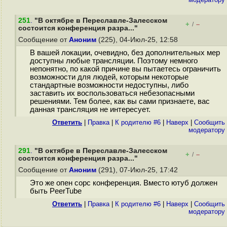
251
.
"В октябре в Переславле-Залесском
+
–
/
состоится конференция разра..."
Сообщение от
Аноним
(225), 04-Июл-25, 12:58
В вашей локации, очевидно, без дополнительных мер
доступны любые трансляции. Поэтому немного
непонятно, по какой причине вы пытаетесь ограничить
возможности для людей, которым некоторые
стандартные возможности недоступны, либо
заставить их воспользоваться небезопасными
решениями. Тем более, как вы сами признаете, вас
данная трансляция не интересует.
Ответить
|
Правка
|
К родителю #6
|
Наверх
|
Cообщить
модератору
291
.
"В октябре в Переславле-Залесском
+
–
/
состоится конференция разра..."
Сообщение от
Аноним
(291), 07-Июл-25, 17:42
Это же опен сорс конференция. Вместо ютуб должен
быть PeerTube
Ответить
|
Правка
|
К родителю #6
|
Наверх
|
Cообщить
модератору