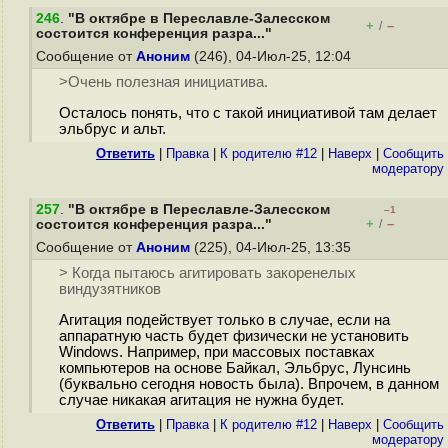
246
.
"В октябре в Переславле-Залесском
+
–
/
состоится конференция разра..."
Сообщение от
Аноним
(246), 04-Июл-25, 12:04
>Очень полезная инициатива.
Осталось понять, что с такой инициативой там делает
эльбрус и альт.
Ответить
|
Правка
|
К родителю #12
|
Наверх
|
Cообщить
модератору
257
.
"В октябре в Переславле-Залесском
–1
+
–
состоится конференция разра..."
/
Сообщение от
Аноним
(225), 04-Июл-25, 13:35
> Когда пытаюсь агитировать закоренелых
виндузятников
Агитация подействует только в случае, если на
аппаратную часть будет физически не установить
Windows. Например, при массовых поставках
компьютеров на основе Байкал, Эльбрус, Лунсинь
(буквально сегодня новость была). Впрочем, в данном
случае никакая агитация не нужна будет.
Ответить
|
Правка
|
К родителю #12
|
Наверх
|
Cообщить
модератору