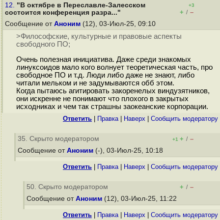
12.
"В октябре в Переславле-Залесском
+3
+
–
состоится конференция разра..."
/
Сообщение от
Аноним
(12), 03-Июл-25, 09:10
>Философские, культурные и правовые аспекты
свободного ПО;
Очень полезная инициатива. Даже среди знакомых
линуксоидов мало кого волнует теоретическая часть, про
свободное ПО и т.д. Люди либо даже не знают, либо
читали мельком и не задумываются обб этом.
Когда пытаюсь агитировать закоренелых виндузятников,
они искренне не понимают что плохого в закрытых
исходниках и чем так страшны заокеанские корпорации.
Ответить
|
Правка
|
Наверх
|
Cообщить модератору
35. Скрыто модератором
+
–
/
+1
Сообщение от
Аноним
(-), 03-Июл-25, 10:18
Ответить
|
Правка
|
Наверх
|
Cообщить модератору
50. Скрыто модератором
+
–
/
Сообщение от
Аноним
(12), 03-Июл-25, 11:22
Ответить
|
Правка
|
Наверх
|
Cообщить модератору