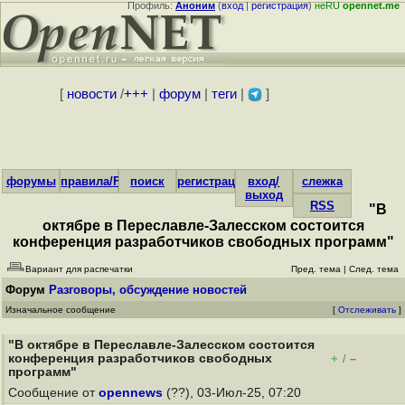
Профиль:
Аноним
(
вход
|
регистрация
)
неRU
opennet.me
[
новости
/
+++
|
форум
|
теги
|
]
форумы
правила/FAQ
поиск
регистрация
вход/
слежка
выход
RSS
"В
октябре в Переславле-Залесском состоится
конференция разработчиков свободных программ"
Вариант для распечатки
Пред. тема
|
След. тема
Форум
Разговоры, обсуждение новостей
Изначальное сообщение
[
Отслеживать
]
"В октябре в Переславле-Залесском состоится
конференция разработчиков свободных
+
–
/
программ"
Сообщение от
opennews
(??), 03-Июл-25, 07:20