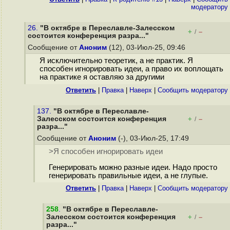
модератору
26.
"В октябре в Переславле-Залесском
+
–
/
состоится конференция разра..."
Сообщение от
Аноним
(12), 03-Июл-25, 09:46
Я исключительно теоретик, а не практик. Я
способен игнорировать идеи, а право их воплощать
на практике я оставляю за другими
Ответить
|
Правка
|
Наверх
|
Cообщить модератору
137.
"В октябре в Переславле-
Залесском состоится конференция
+
–
/
разра..."
Сообщение от
Аноним
(-), 03-Июл-25, 17:49
>Я способен игнорировать идеи
Генерировать можно разные идеи. Надо просто
генерировать правильные идеи, а не глупые.
Ответить
|
Правка
|
Наверх
|
Cообщить модератору
258
.
"В октябре в Переславле-
Залесском состоится конференция
+
–
/
разра..."