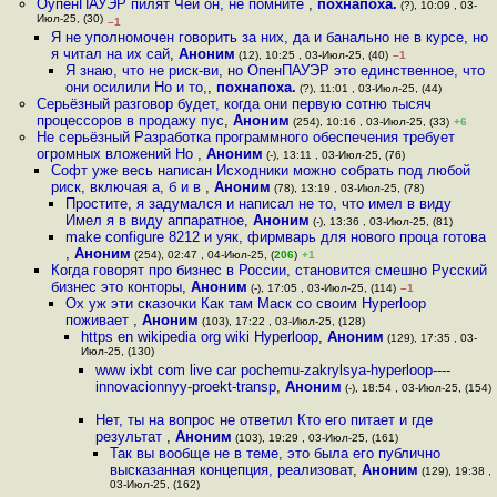
ОупенПАУЭР пилят Чей он, не помните
,
похнапоха.
(?), 10:09 , 03-
Июл-25, (30)
–1
Я не уполномочен говорить за них, да и банально не в курсе, но
я читал на их сай
,
Аноним
(12), 10:25 , 03-Июл-25, (40)
–1
Я знаю, что не риск-ви, но ОпенПАУЭР это единственное, что
они осилили Но и то,
,
похнапоха.
(?), 11:01 , 03-Июл-25, (44)
Серьёзный разговор будет, когда они первую сотню тысяч
процессоров в продажу пус
,
Аноним
(254), 10:16 , 03-Июл-25, (33)
+6
Не серьёзный Разработка программного обеспечения требует
огромных вложений Но
,
Аноним
(-), 13:11 , 03-Июл-25, (76)
Софт уже весь написан Исходники можно собрать под любой
риск, включая а, б и в
,
Аноним
(78), 13:19 , 03-Июл-25, (78)
Простите, я задумался и написал не то, что имел в виду
Имел я в виду аппаратное
,
Аноним
(-), 13:36 , 03-Июл-25, (81)
make configure 8212 и уяк, фирмварь для нового проца готова
,
Аноним
(254), 02:47 , 04-Июл-25, (
206
)
+1
Когда говорят про бизнес в России, становится смешно Русский
бизнес это конторы
,
Аноним
(-), 17:05 , 03-Июл-25, (114)
–1
Ох уж эти сказочки Как там Маск со своим Hyperloop
поживает
,
Аноним
(103), 17:22 , 03-Июл-25, (128)
https en wikipedia org wiki Hyperloop
,
Аноним
(129), 17:35 , 03-
Июл-25, (130)
www ixbt com live car pochemu-zakrylsya-hyperloop----
innovacionnyy-proekt-transp
,
Аноним
(-), 18:54 , 03-Июл-25, (154)
Нет, ты на вопрос не ответил Кто его питает и где
результат
,
Аноним
(103), 19:29 , 03-Июл-25, (161)
Так вы вообще не в теме, это была его публично
высказанная концепция, реализоват
,
Аноним
(129), 19:38 ,
03-Июл-25, (162)