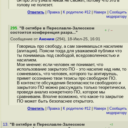
он про это узнать никак не сможет, потому что это в
голову не полезет.
Ответить
|
Правка
|
К родителю #12
|
Наверх
|
Cообщить
модератору
295
.
"В октябре в Переславле-Залесском
+
–
/
состоится конференция разра..."
Сообщение от
Аноним
(294), 18-Июл-25, 16:01
Говоришь про свободу, а сам занимаешься насилием
(агитация). Поясни тогда для уважаемой публики что
ты понимаешь под свободой, вседозволенностью и
насилием.
Мое мнение: если человек не понимает, что
использование закрытого ПО - это насилие над ним, то
сомневаюсь, что человек, которого ты агитируешь,
примет осознанно твои тезисы про свободное ПО.
В контексте обсуждения безопасности свободного и
закрытого ПО можно рассуждать только теоретически,
проведя анализ конкретного ПО, которое мы
сравниваем. Вполне возможно, что какое-то закрытое
ПО может быть безопаснее открытого.
Ответить
|
Правка
|
К родителю #12
|
Наверх
|
Cообщить
модератору
13.
"В октябре в Переславле-Залесском
+2