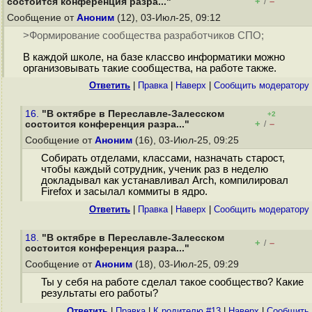
+
–
состоится конференция разра..."
/
Сообщение от
Аноним
(12), 03-Июл-25, 09:12
>Формирование сообщества разработчиков СПО;
В каждой школе, на базе классво информатики можно
организовывать такие сообщества, на работе также.
Ответить
|
Правка
|
Наверх
|
Cообщить модератору
16.
"В октябре в Переславле-Залесском
+2
+
–
состоится конференция разра..."
/
Сообщение от
Аноним
(16), 03-Июл-25, 09:25
Собирать отделами, классами, назначать старост,
чтобы каждый сотрудник, ученик раз в неделю
докладывал как устанавливал Arch, компилировал
Firefox и засылал коммиты в ядро.
Ответить
|
Правка
|
Наверх
|
Cообщить модератору
18.
"В октябре в Переславле-Залесском
+
–
/
состоится конференция разра..."
Сообщение от
Аноним
(18), 03-Июл-25, 09:29
Ты у себя на работе сделал такое сообщество? Какие
результаты его работы?
Ответить
|
Правка
|
К родителю #13
|
Наверх
|
Cообщить