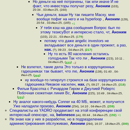
Но деньги на неё потрачены, так или иначе И не
факт, что инвесторы получат резу
,
Аноним
(103),
20:34 , 03-Июл-25, (164)
Чьи деньги, ваши Ну так пишите Маску, мне
вообще пофиг на него и на hyperloop
,
Аноним
(129),
20:54 , 03-Июл-25, (165)
+1
У тебя кэш на два сообщения Вопрос был по
этому тезисуВот и интересно стало, чт
,
Аноним
(103), 22:21 , 03-Июл-25, (
179
)
потому что даже angelic investors не
вкладывают все деньги в один прожект, а раз
,
нах.
(?), 09:23 , 04-Июл-25, (
217
)
Ну то есть 80 населения остались
голодными Так что ли
,
Аноним
(223), 10:11 ,
04-Июл-25, (
)
223
–2
Не взлетел, такие дела Это только в коррупционных
гадюшниках так бывает, что лю
,
Аноним
(138), 01:40 , 04-
Июл-25, (
)
203
ну вообще-то гиперлуп строился на базе коррупционного
гадюшника Никакое населен
,
нах.
(?), 09:27 , 04-Июл-25, (
218
)
Фильм Красотка с Ричардом Гиром и Джулией Робертс
Побочная сюжетная линия Вс
,
Аноним
(225), 10:49 , 04-Июл-25,
(
)
231
Ну аналог какого-нибудь Conner на 40 МБ, может, и получится
Уже наладили произво
,
Аноним
(254), 14:10 , 04-Июл-25, (
259
)
Специалисты из YADRO продвигают на этой конференции свой
интересный опенсорс, на
,
belonesox
(ok), 00:44 , 04-Июл-25, (
192
)
+1
Не знаю как у них в разработке, но в подразделении
администрирования обслуживаю
,
Аноним
(294), 16:37 , 18-Июл-25, (
300
)