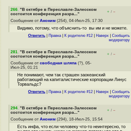
266
.
"В октябре в Переславле-Залесском
+
–
/
состоится конференция разра..."
Сообщение от
Аноним
(254), 04-Июл-25, 17:30
Видимо, потому, что объяснить-то вы им и не можете.
Ответить
|
Правка
|
К родителю #12
|
Наверх
|
Cообщить
модератору
281
.
"В октябре в Переславле-Залесском
+
–
/
состоится конференция разра..."
Сообщение от
свободная шляпа
(?), 05-
Июл-25, 01:21
Не понимают, чем так страшен заокеанский
работающий на капиталистические корпорации Линус
Торвальдс?
Ответить
|
Правка
|
К родителю #12
|
Наверх
|
Cообщить
модератору
294
.
"В октябре в Переславле-Залесском
+
–
/
состоится конференция разра..."
Сообщение от
Аноним
(294), 18-Июл-25, 15:54
Есть инфа, что если человеку что-то неинтересно, то