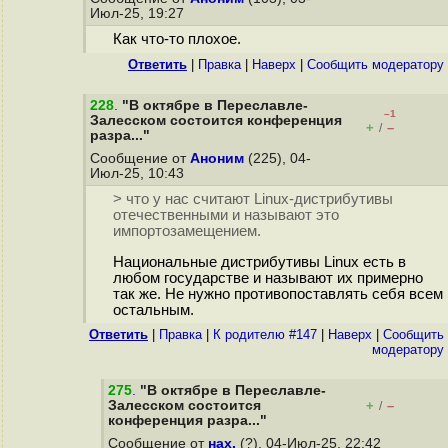
Июл-25, 19:27
Как что-то плохое.
Ответить
|
Правка
|
Наверх
|
Cообщить модератору
228
.
"В октябре в Переславле-
–1
Залесском состоится конференция
+
–
/
разра..."
Сообщение от
Аноним
(225), 04-
Июл-25, 10:43
> что у нас считают Linux-дистрибутивы
отечественными и называют это
импортозамещением.
Национальные дистрибутивы Linux есть в
любом государстве и называют их примерно
так же. Не нужно противопоставлять себя всем
остальным.
Ответить
|
Правка
|
К родителю #147
|
Наверх
|
Cообщить
модератору
275
.
"В октябре в Переславле-
Залесском состоится
+
–
/
конференция разра..."
Сообщение от
нах.
(?), 04-Июл-25, 22:42