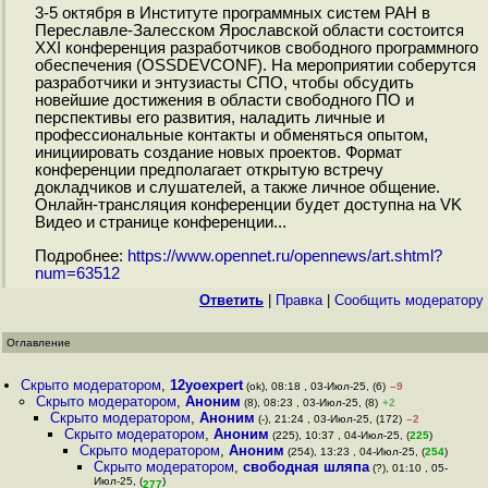
3-5 октября в Институте программных систем РАН в
Переславле-Залесском Ярославской области состоится
XXI конференция разработчиков свободного программного
обеспечения (OSSDEVCONF). На мероприятии соберутся
разработчики и энтузиасты СПО, чтобы обсудить
новейшие достижения в области свободного ПО и
перспективы его развития, наладить личные и
профессиональные контакты и обменяться опытом,
инициировать создание новых проектов. Формат
конференции предполагает открытую встречу
докладчиков и слушателей, а также личное общение.
Онлайн-трансляция конференции будет доступна на VK
Видео и странице конференции...
Подробнее:
https://www.opennet.ru/opennews/art.shtml?
num=63512
Ответить
|
Правка
|
Cообщить модератору
Оглавление
Скрыто модератором
,
12yoexpert
(ok), 08:18 , 03-Июл-25, (6)
–9
Скрыто модератором
,
Аноним
(8), 08:23 , 03-Июл-25, (8)
+2
Скрыто модератором
,
Аноним
(-), 21:24 , 03-Июл-25, (172)
–2
Скрыто модератором
,
Аноним
(225), 10:37 , 04-Июл-25, (
225
)
Скрыто модератором
,
Аноним
(254), 13:23 , 04-Июл-25, (
254
)
Скрыто модератором
,
свободная шляпа
(?), 01:10 , 05-
Июл-25, (
)
277