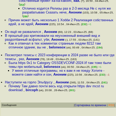
собственный проект ха-ха-хаконч
,
нах.
(?), 16:50 , 04-Июл-25,
(
)
264
Отлично кодится Релизы раз в 2-3 месяца Не с нуля же
разрабатываю Сказать нече
,
Аноним
(103), 10:58 , 05-Июл-25,
(
)
286
Причин может быть несколько 1 Хобби 2 Реализация собственных
идей, а не идей
,
Аноним
(225), 10:54 , 04-Июл-25, (
232
)
+1
Он ещё не развалился
,
Аноним
(69), 12:23 , 03-Июл-25, (68)
В прошлый раз критиковали на неухоженный внешний вид и
раздолбанный асфальт, уби
,
Аноним
(-), 17:55 , 03-Июл-25, (141)
Как я отвечал в тех комментах странным людям 8212 там
отличное здание, вы не
,
belonesox
(ok), 00:49 , 04-Июл-25, (
194
)
Посмотрел тезисы с 2023 конференции в 2024 разве не было или где
тезисы , раз
,
Аноним
(78), 19:49 , 03-Июл-25, (163)
Была https 0x1 tv Category OSSDEVCONF-2024 И там тоже были
темы про мобильный
,
belonesox
(ok), 00:50 , 04-Июл-25, (
195
)
+1
У меня отличные программы, но к вам я не поеду Хотите -
можете сами найти и озн
,
Аноним
(225), 10:56 , 04-Июл-25, (
233
)
–1
Наступили на горло Эльбрусу
,
Аноним
(246), 11:53 , 04-Июл-25, (
241
)
Почему Там давно почти весь код открыли https dev mcst ru
download
,
bircoph
(ok), 20:08 , 26-Июл-25, (
301
)
Сообщения
[
Сортировка по времени
|
RSS
]