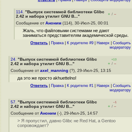
114.
"Выпуск системной библиотеки Glibc
+
–
/
2.42 и набора утилит GNU B..."
Сообщение от
Аноним
(114), 30-Июл-25, 00:01
Жаль, что файловыми системами не дают
заниматься представителям академической среды.
Ответить
|
Правка
|
К родителю #9
|
Наверх
|
Cообщить
модератору
24.
"Выпуск системной библиотеки Glibc
+13
+
–
2.42 и набора утилит GNU B..."
/
Сообщение от
axel_manning
(?), 29-Июл-25, 13:15
да это же просто akhuettelno!
Ответить
|
Правка
|
К родителю #1
|
Наверх
|
Cообщить
модератору
57.
"Выпуск системной библиотеки Glibc
–1
+
–
2.42 и набора утилит GNU B..."
/
Сообщение от
Аноним
(-), 29-Июл-25, 14:57
> Я пропустил, давно Glibc не Red Hat, а Gentoo
сопровождает?