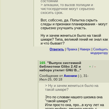
состоянии
> алкашки, то вызов полиции и
чистосердечное могут серьезно
скосить срок.
Вот, собссно, да. Попытка скрыть
следы и признаки планирования - могут
серьезно ухучшить участь.
Ну и зачем жениться было на такой
шмаре? Типа, великий гений не знал как
и что бывает?
Ответить
|
Правка
|
Наверх
|
Cообщить
модератору
165
.
"Выпуск системной
библиотеки Glibc 2.42 и
+
–
/
набора утилит GNU B..."
Сообщение от
Аноним
(-), 31-
Июл-25, 00:18
> Ну и зачем жениться было на
такой шмаре?
Это по словам нашего шизика она
"такой шмара"?
Или просто она, про...в кучу лет на
этого мydилу, решила начать с