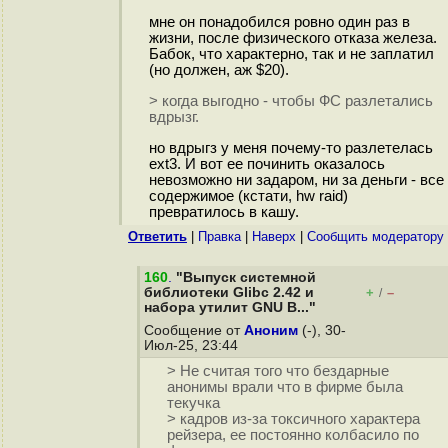
мне он понадобился ровно один раз в
жизни, после физического отказа железа.
Бабок, что характерно, так и не заплатил
(но должен, аж $20).
> когда выгодно - чтобы ФС разлетались
вдрызг.
но вдрыгз у меня почему-то разлетелась
ext3. И вот ее починить оказалось
невозможно ни задаром, ни за деньги - все
содержимое (кстати, hw raid)
превратилось в кашу.
Ответить
|
Правка
|
Наверх
|
Cообщить модератору
160
.
"Выпуск системной
библиотеки Glibc 2.42 и
+
–
/
набора утилит GNU B..."
Сообщение от
Аноним
(-), 30-
Июл-25, 23:44
> Не считая того что бездарные
анонимы врали что в фирме была
текучка
> кадров из-за токсичного характера
рейзера, ее постоянно колбасило по