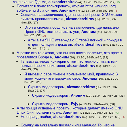
заключение Где мо
,
alexanderzhirov
(ok), 12:43 , 29-Июл-25, (12)
+5
Попытался понастольгировать, открыл https www gnu org
software hurd , а он мне
,
Анонизм
(?), 12:53 , 29-Июл-25, (16)
–1
Сошлись на заключение, где написано Проект GNU можно
считать провалившимся
,
alexanderzhirov
(ok), 12:55 , 29-
Июл-25, (17)
Это ты сначала сошлись на заключение, где написано
Проект GNU можно считать усп
,
Аноним
(51), 14:29 , 29-
Июл-25, (51)
–3
а ты а ты Я НЕ утверждаю С твоей логикой - прийди в
отдел полиции и доказыв
,
alexanderzhirov
(ok), 14:34 , 29-
Июл-25, (53)
+2
А разве кто-то сказал, что вышло постановление, что проект
провалился Вроде н
,
Аноним
(10), 13:10 , 29-Июл-25, (22)
Ты выставляешь критерии о том что можно считать или
нельзя Твое мнение меня
,
alexanderzhirov
(ok), 13:15 , 29-
Июл-25, (25)
Я выразил свое мнение Коммент-то мой, правильно В
моем комменте я выражаю свое
,
Аноним
(10), 13:21 , 29-
Июл-25, (26)
Скрыто модератором
,
alexanderzhirov
(ok), 13:27 , 29-
Июл-25, (27)
Скрыто модератором
,
Аноним
(10), 13:34 , 29-Июл-25, (31)
Скрыто модератором
,
Fyjy
(-), 13:45 , 29-Июл-25, (38)
А ты поищи успешные проекты, которые делает именно GNU
Linux Они послали гнутик
,
Аноним
(-), 13:28 , 29-Июл-25, (28)
+3
Не оправдывайся
,
alexanderzhirov
(ok), 13:29 , 29-Июл-25, (29)
–5
Ссылку на буквально послали или балабол То, что не