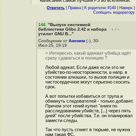
написания самой лучшей FS во вселенной.
Ответить
|
Правка
|
К родителю #140
|
Наверх
|
Cообщить модератору
146
.
"Выпуск системной
библиотеки Glibc 2.42 и набора
+
–
/
утилит GNU B..."
Сообщение от
Аноним
(-), 30-
Июл-25, 19:19
> Интересно, какой адекват-убийца идёт
сразу сдаваться в полицию ?
Любой адекат. Если даже если это не
убийство-по-неосторожности, а напр. в
состоянии алкашки, то вызов полиции и
чистосердечное могут серьезно скосить
срок.
А вот попытки избавиться от трупа и
обмануть следователей - только добавят.
Причем этот гений купил "книги по
расследованиям убийств, [...] через пять
дней" после убийства. Т.е. он планировал
замести следы.
Так что пусть сгниет в тюрьме, не нужна
нам такая ФС.