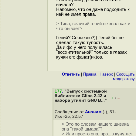
начала?
Напомню, что он даже подходить к
ней не имел права.
> Типа, великий гений не знал как и
что бывает?
Гений? Серьезно?)) Гений бы не
сделал такую тупость.
Да и фс у него получилась
"восхитительной" только в глазах
кучки его фанат(ик)ов.
Ответить
|
Правка
|
Наверх
|
Cообщить
модератору
177
.
"Выпуск системной
библиотеки Glibc 2.42 и
+
–
/
набора утилит GNU B..."
Сообщение от
Аноним
(-), 31-
Июл-25, 22:57
> Это по словам нашего шизика
она "такой шмара"?
> Или просто она, про...в кучу лет