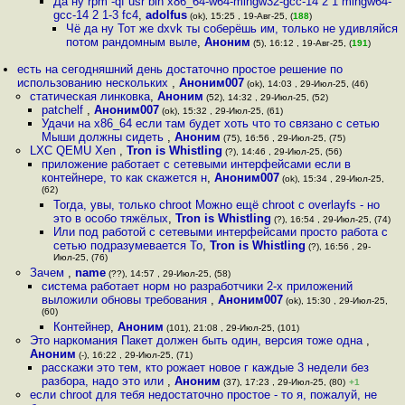
Да ну rpm -qf usr bin x86_64-w64-mingw32-gcc-14 2 1 mingw64-
gcc-14 2 1-3 fc4
,
adolfus
(ok), 15:25 , 19-Авг-25, (
188
)
Чё да ну Тот же dxvk ты соберёшь им, только не удивляйся
потом рандомным выле
,
Аноним
(5), 16:12 , 19-Авг-25, (
191
)
есть на сегодняшний день достаточно простое решение по
использованию нескольких
,
Аноним007
(ok), 14:03 , 29-Июл-25, (46)
статическая линковка
,
Аноним
(52), 14:32 , 29-Июл-25, (52)
patchelf
,
Аноним007
(ok), 15:32 , 29-Июл-25, (61)
Удачи на х86_64 если там будет хоть что то связано с сетью
Мыши должны сидеть
,
Аноним
(75), 16:56 , 29-Июл-25, (75)
LXC QEMU Xen
,
Tron is Whistling
(?), 14:46 , 29-Июл-25, (56)
приложение работает с сетевыми интерфейсами если в
контейнере, то как скажется н
,
Аноним007
(ok), 15:34 , 29-Июл-25,
(62)
Тогда, увы, только chroot Можно ещё chroot с overlayfs - но
это в особо тяжёлых
,
Tron is Whistling
(?), 16:54 , 29-Июл-25, (74)
Или под работой с сетевыми интерфейсами просто работа с
сетью подразумевается То
,
Tron is Whistling
(?), 16:56 , 29-
Июл-25, (76)
Зачем
,
name
(??), 14:57 , 29-Июл-25, (58)
система работает норм но разработчики 2-х приложений
выложили обновы требования
,
Аноним007
(ok), 15:30 , 29-Июл-25,
(60)
Контейнер
,
Аноним
(101), 21:08 , 29-Июл-25, (101)
Это наркомания Пакет должен быть один, версия тоже одна
,
Аноним
(-), 16:22 , 29-Июл-25, (71)
расскажи это тем, кто рожает новое г каждые 3 недели без
разбора, надо это или
,
Аноним
(37), 17:23 , 29-Июл-25, (80)
+1
если chroot для тебя недостаточно простое - то я, пожалуй, не