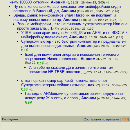
нему 100500 х-термин
,
Аноним
(-), 21:38 , 29-Июл-25, (105)
+1
Ну не в консольке же все пользователи мейнфреймов сидят
поголовно А Вяленый, дл
,
Аноним
(114), 00:25 , 30-Июл-25, (116)
Врешь, рынок мейнфреймов упал Никто их не покупает, и
поэтому новые никто не пр
,
Аноним
(-), 06:28 , 30-Июл-25, (125)
–1
Эээ - а мейнфрейм , это не синоним суперкомпьютер Или она
просто заказала,
,
1
(??), 14:20 , 30-Июл-25, (139)
У IBM своя архитектура Не x86_64 и не ARM, и не RISC-V К
мэйнфрейму подключают
,
Аноним
(-), 16:28 , 30-Июл-25, (141)
Суперкомпьютер - это быстрый компьютер и предназначен
для высокопроизводительных
,
Аноним
(148), 20:55 , 30-Июл-25,
(
)
148
fixed для выжигания энергии и повышения теплового
загрязнения Ничего полезного
,
Аноним
(37), 21:59 , 30-
Июл-25, (
)
151
+1
Или тебе не сказали Да и зачем, то что они там
посчитали НЕ ТЕБЕ полезно
,
_
(??), 17:24 , 31-Июл-25, (
172
)
с тех пор как помер сэр Крэй - окончательно нет
Суперкомпьютером сейчас называю
,
нах.
(?), 21:57 , 30-Июл-25,
(
)
150
+1
Господа с ARMовыми суперкомпьютерами недоуменно
чешут репу Ж а есть, а слова
,
Аноним
(-), 20:16 , 01-Авг-25,
(
)
185
Сообщения
[
Сортировка по времени
|
RSS
]