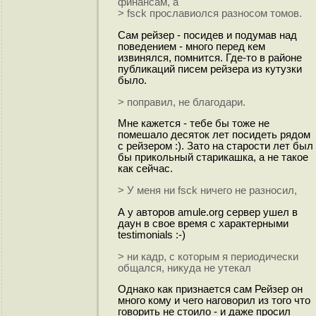
финансам, а
> fsck прославиолся разносом томов.
Сам рейзер - посидев и подумав над
поведением - много перед кем
извинялся, помнится. Где-то в районе
публикаций писем рейзера из кутузки
было.
> поправил, не благодари.
Мне кажется - тебе бы тоже не
помешало десяток лет посидеть рядом
с рейзером :). Зато на старости лет был
бы прикольный старикашка, а не такое
как сейчас.
> У меня ни fsck ничего не разносил,
А у авторов amule.org сервер ушел в
даун в свое время с характерными
testimonials :-)
> ни кадр, с которым я периодически
общался, никуда не утекал
Однако как признается сам Рейзер он
много кому и чего наговорил из того что
говорить не стоило - и даже просил