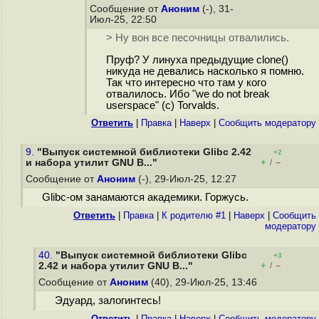
Сообщение от
Аноним
(-), 31-
Июл-25, 22:50
> Ну вон все песочницы отвалились.
Пруф? У линуха предыдущие clone()
никуда не девались насколько я помню.
Так что интересно что там у кого
отвалилось. Ибо "we do not break
userspace" (c) Torvalds.
Ответить
|
Правка
|
Наверх
|
Cообщить модератору
9.
"Выпуск системной библиотеки Glibc 2.42
+2
+
–
и набора утилит GNU B..."
/
Сообщение от
Аноним
(-), 29-Июл-25, 12:27
Glibc-ом занамаются академики. Горжусь.
Ответить
|
Правка
|
К родителю #1
|
Наверх
|
Cообщить
модератору
40.
"Выпуск системной библиотеки Glibc
+3
+
–
2.42 и набора утилит GNU B..."
/
Сообщение от
Аноним
(40), 29-Июл-25, 13:46
Эдуард, залогинтесь!
Ответить
|
Правка
|
Наверх
|
Cообщить модератору