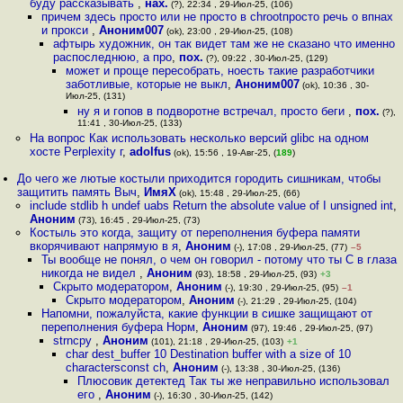
буду рассказывать
,
нах.
(?), 22:34 , 29-Июл-25, (106)
причем здесь просто или не просто в chrootпросто речь о впнах
и прокси
,
Аноним007
(ok), 23:00 , 29-Июл-25, (108)
афтырь художник, он так видет там же не сказано что именно
распоследнюю, а про
,
пох.
(?), 09:22 , 30-Июл-25, (129)
может и проще пересобрать, ноесть такие разработчики
заботливые, которые не выкл
,
Аноним007
(ok), 10:36 , 30-
Июл-25, (131)
ну я и гопов в подворотне встречал, просто беги
,
пох.
(?),
11:41 , 30-Июл-25, (133)
На вопрос Как использовать несколько версий glibc на одном
хосте Perplexity г
,
adolfus
(ok), 15:56 , 19-Авг-25, (
189
)
До чего же лютые костыли приходится городить cишникам, чтобы
защитить память Выч
,
ИмяХ
(ok), 15:48 , 29-Июл-25, (66)
include stdlib h undef uabs Return the absolute value of I unsigned int
,
Аноним
(73), 16:45 , 29-Июл-25, (73)
Костыль это когда, защиту от переполнения буфера памяти
вкорячивают напрямую в я
,
Аноним
(-), 17:08 , 29-Июл-25, (77)
–5
Ты вообще не понял, о чем он говорил - потому что ты С в глаза
никогда не видел
,
Аноним
(93), 18:58 , 29-Июл-25, (93)
+3
Скрыто модератором
,
Аноним
(-), 19:30 , 29-Июл-25, (95)
–1
Скрыто модератором
,
Аноним
(-), 21:29 , 29-Июл-25, (104)
Напомни, пожалуйста, какие функции в сишке защищают от
переполнения буфера Норм
,
Аноним
(97), 19:46 , 29-Июл-25, (97)
strncpy
,
Аноним
(101), 21:18 , 29-Июл-25, (103)
+1
char dest_buffer 10 Destination buffer with a size of 10
charactersconst ch
,
Аноним
(-), 13:38 , 30-Июл-25, (136)
Плюсовик детектед Так ты же неправильно использовал
его
,
Аноним
(-), 16:30 , 30-Июл-25, (142)