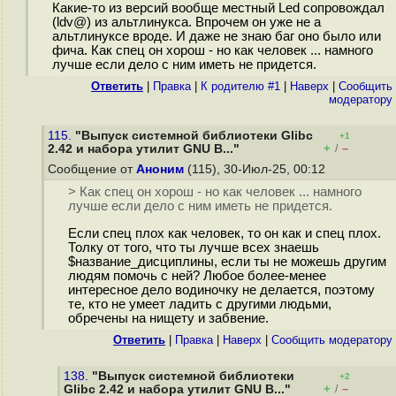
Какие-то из версий вообще местный Led сопровождал
(ldv@) из альтлинукса. Впрочем он уже не а
альтлинуксе вроде. И даже не знаю баг оно было или
фича. Как спец он хорош - но как человек ... намного
лучше если дело с ним иметь не придется.
Ответить
|
Правка
|
К родителю #1
|
Наверх
|
Cообщить
модератору
115.
"Выпуск системной библиотеки Glibc
+1
+
–
2.42 и набора утилит GNU B..."
/
Сообщение от
Аноним
(115), 30-Июл-25, 00:12
> Как спец он хорош - но как человек ... намного
лучше если дело с ним иметь не придется.
Если спец плох как человек, то он как и спец плох.
Толку от того, что ты лучше всех знаешь
$название_дисциплины, если ты не можешь другим
людям помочь с ней? Любое более-менее
интересное дело водиночку не делается, поэтому
те, кто не умеет ладить с другими людьми,
обречены на нищету и забвение.
Ответить
|
Правка
|
Наверх
|
Cообщить модератору
138.
"Выпуск системной библиотеки
+2
+
–
Glibc 2.42 и набора утилит GNU B..."
/