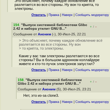
Это объясняет, почему каждое обновление всё
разлетается во все стороны. Ну вон то крипта, то
электроны.
Ответить
|
Правка
|
Наверх
|
Cообщить модератору
154
.
"Выпуск системной библиотеки Glibc
+
–
/
2.42 и набора утилит GNU B..."
Сообщение от
Аноним
(-), 30-Июл-25, 22:21
> Это объясняет, почему каждое обновление всё
разлетается во все стороны. Ну вон
> то крипта, то электроны.
Какие у вас там электроны разлетаются во все
стороны? Вы в большом адронном коллайдере
живете и кто-то пучок электронов запустил?
Ответить
|
Правка
|
Наверх
|
Cообщить модератору
158
.
"Выпуск системной библиотеки
+
–
/
Glibc 2.42 и набора утилит GNU B..."
Сообщение от
Аноним
(5), 30-Июл-25, 23:21
Нет, это из-за clone3.
Ответить
|
Правка
|
Наверх
|
Cообщить модератору