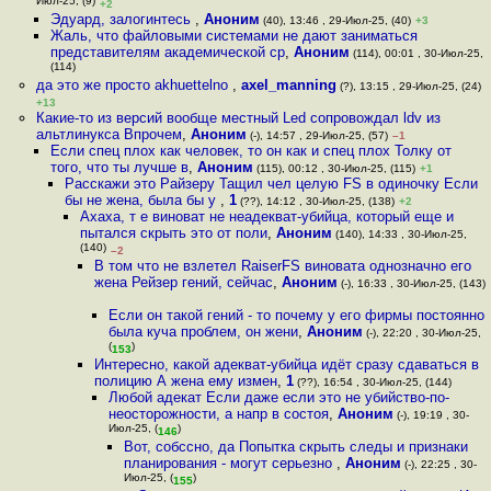
Июл-25, (9)
+2
Эдуард, залогинтесь
,
Аноним
(40), 13:46 , 29-Июл-25, (40)
+3
Жаль, что файловыми системами не дают заниматься
представителям академической ср
,
Аноним
(114), 00:01 , 30-Июл-25,
(114)
да это же просто akhuettelno
,
axel_manning
(?), 13:15 , 29-Июл-25, (24)
+13
Какие-то из версий вообще местный Led сопровождал ldv из
альтлинукса Впрочем
,
Аноним
(-), 14:57 , 29-Июл-25, (57)
–1
Если спец плох как человек, то он как и спец плох Толку от
того, что ты лучше в
,
Аноним
(115), 00:12 , 30-Июл-25, (115)
+1
Расскажи это Райзеру Тащил чел целую FS в одиночку Если
бы не жена, была бы у
,
1
(??), 14:12 , 30-Июл-25, (138)
+2
Ахаха, т е виноват не неадекват-убийца, который еще и
пытался скрыть это от поли
,
Аноним
(140), 14:33 , 30-Июл-25,
(140)
–2
В том что не взлетел RaiserFS виновата однозначно его
жена Рейзер гений, сейчас
,
Аноним
(-), 16:33 , 30-Июл-25, (143)
Если он такой гений - то почему у его фирмы постоянно
была куча проблем, он жени
,
Аноним
(-), 22:20 , 30-Июл-25,
(
)
153
Интересно, какой адекват-убийца идёт сразу сдаваться в
полицию А жена ему измен
,
1
(??), 16:54 , 30-Июл-25, (144)
Любой адекат Если даже если это не убийство-по-
неосторожности, а напр в состоя
,
Аноним
(-), 19:19 , 30-
Июл-25, (
)
146
Вот, собссно, да Попытка скрыть следы и признаки
планирования - могут серьезно
,
Аноним
(-), 22:25 , 30-
Июл-25, (
)
155