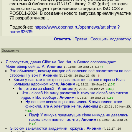
системной библиотеки GNU C Library 2.42 (glibc), которая
полностью следует требованиям стандартов ISO C23 и
POSIX.1-2024. В создании нового выпуска приняли участие
70 разработчиков...
Подробнее:
https://www.opennet.ru/opennews/art.shtml?
num=63639
Ответить
|
Правка
|
Cообщить модератору
Оглавление
Я пропустил, давно Glibc не Red Hat, а Gentoo сопровождает
Мэйнтейнер сейчас A
,
Аноним
(1), 11:58 , 29-Июл-25, (1)
+5
Это объясняет, почему каждое обновление всё разлетается во все
стороны Ну вон т
,
Аноним
(5), 12:08 , 29-Июл-25, (5)
–9
Какие у вас там электроны разлетаются во все стороны Вы в
большом адронном колл
,
Аноним
(-), 22:21 , 30-Июл-25, (
154
)
Нет, это из-за clone3
,
Аноним
(5), 23:21 , 30-Июл-25, (
158
)
Что - clone3 Не вижу разлетов К тому же clone3 это сискол
ядра, к libc вообще
,
Аноним
(-), 23:27 , 30-Июл-25, (
159
)
Ну вон все песочницы отвалились В жырнолисе тоже
фиксили, ага А электрон не пе
,
Аноним
(5), 23:51 , 30-Июл-25,
(
)
161
Пруф У линуха предыдущие clone никуда не девались
насколько я помню Так что
,
Аноним
(-), 22:50 , 31-Июл-25,
(
)
176
Glibc-ом занамаются академики Горжусь
,
Аноним
(-), 12:27 , 29-