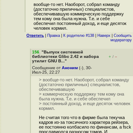
вообще-то нет. Наоборот, собрал команду
(достаточно приличных) специалистов,
обеспечивавшую коммерческую поддержку
тем кому она была нужна. Т.е. и себе
обеспечил постоянный доход, и еще десяток
человек кормил.
Ответить
|
Правка
|
К родителю #138
|
Наверх
|
Cообщить
модератору
156
.
"Выпуск системной
библиотеки Glibc 2.42 и набора
+
–
/
утилит GNU B..."
Сообщение от
Аноним
(-), 30-
Июл-25, 22:27
> вообще-то нет. Наоборот, собрал команду
(достаточно приличных) специалистов,
обеспечивавшую
> коммерческую поддержку тем кому она
была нужна. Т.е. и себе обеспечил
> постоянный доход, и еще десяток человек
кормил.
Не считая того что в фирме была текучка
кадров из-за токсичного характера рейзера,
ее постоянно колбасило по финансам, а fsck
прославиолся разносом томов. И