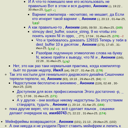
И А что-то помешало мне его использовать не
правильно Вот в этом и вся дыряво
,
Аноним
(-), 19:22 ,
30-Июл-25, (
)
147
+1
Варнинг компилера - несчитово, не мешает, да Если
кто игнорит такой варнинг -
,
Аноним
(-), 20:13 , 01-Авг-25,
(
)
183
А как правильно-то
,
Аноним
(169), 09:50 , 31-Июл-25, (
169
)
strncpy dest_buffer, source_string, 9 но чтобы это
понять нужен NI in oppo
,
_
(??), 17:04 , 31-Июл-25, (
170
)
–2
Что и требовалось доказать 129315 Теперь у тебя в
dest_buffer 10 в десятом
,
Аноним
(173), 17:45 , 31-
Июл-25, (
)
173
+1
Разобрав подлинную этимологию слова на букву
N, можно прийти к выводу, что NI и
,
Аноним
(166),
22:26 , 31-Июл-25, (
)
175
Нет, это как раз таки нормальная практика, когда компилятор
бьёт по рукам недопр
,
ИмяХ
(ok), 09:27 , 01-Авг-25, (
178
)
Так это костыли для гениального дидовского дизайна Сишочники
терпели-терпели, но
,
Аноним
(93), 19:16 , 29-Июл-25, (94)
+3
Недоступном бесплатно и анонимно
,
Аноним
(119), 02:48 , 30-
Июл-25, (119)
Доступном для всех профессионалов Этого достаточно -р
,
_
(??), 17:06 , 31-Июл-25, (
171
)
А у других - они вообще никому недоступны За отсутствием
стандарта, тудыть
,
Аноним
(-), 20:14 , 01-Авг-25, (
184
)
пока другие верят, что за них всё сделает язычок , сишники
делают очередное ка
,
имя60743
(?), 22:22 , 31-Июл-25, (
174
)
Мейнфреймы возвращаются
,
Аноним
(101), 21:13 , 29-Июл-25, (102)
А они никуда и не уходили Прост ставить мейнфрем и лепить к