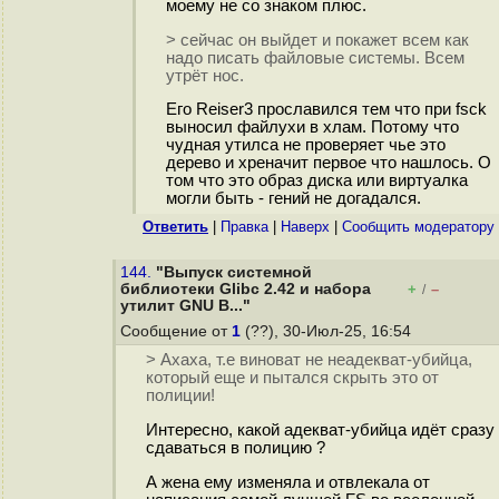
моему не со знаком плюс.
> сейчас он выйдет и покажет всем как
надо писать файловые системы. Всем
утрёт нос.
Его Reiser3 прославился тем что при fsck
выносил файлухи в хлам. Потому что
чудная утилса не проверяет чье это
дерево и хреначит первое что нашлось. О
том что это образ диска или виртуалка
могли быть - гений не догадался.
Ответить
|
Правка
|
Наверх
|
Cообщить модератору
144.
"Выпуск системной
библиотеки Glibc 2.42 и набора
+
–
/
утилит GNU B..."
Сообщение от
1
(??), 30-Июл-25, 16:54
> Ахаха, т.е виноват не неадекват-убийца,
который еще и пытался скрыть это от
полиции!
Интересно, какой адекват-убийца идёт сразу
сдаваться в полицию ?
А жена ему изменяла и отвлекала от