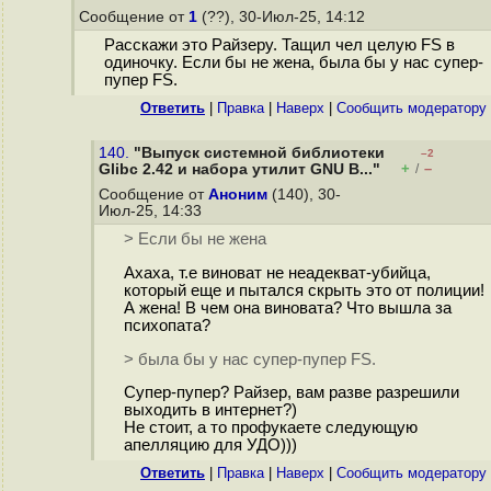
Сообщение от
1
(??), 30-Июл-25, 14:12
Расскажи это Райзеру. Тащил чел целую FS в
одиночку. Если бы не жена, была бы у нас супер-
пупер FS.
Ответить
|
Правка
|
Наверх
|
Cообщить модератору
140.
"Выпуск системной библиотеки
–2
+
–
Glibc 2.42 и набора утилит GNU B..."
/
Сообщение от
Аноним
(140), 30-
Июл-25, 14:33
> Если бы не жена
Ахаха, т.е виноват не неадекват-убийца,
который еще и пытался скрыть это от полиции!
А жена! В чем она виновата? Что вышла за
психопата?
> была бы у нас супер-пупер FS.
Cупер-пупер? Райзер, вам разве разрешили
выходить в интернет?)
Не стоит, а то профукаете следующую
апелляцию для УДО)))
Ответить
|
Правка
|
Наверх
|
Cообщить модератору