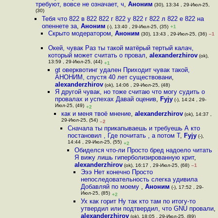
требуют, вовсе не означает, ч
,
Аноним
(30), 13:34 , 29-Июл-25,
(30)
Тебя что 822 в 822 822 г 822 у 822 г 822 л 822 е 822 на
опеннете за
,
Аноним
(-), 13:40 , 29-Июл-25, (35)
+1
Скрыто модератором
,
Аноним
(30), 13:43 , 29-Июл-25, (36)
–1
Окей, чувак Раз ты такой матёрый тертый калач,
который может считать о провал
,
alexanderzhirov
(ok),
13:59 , 29-Июл-25, (44)
+1
gt оверквотинг удален Приходит чувак такой,
АНОНИМ, спустя 40 лет существовани
,
alexanderzhirov
(ok), 14:06 , 29-Июл-25, (48)
Я другой чувак, но тоже считаю что могу судить о
провалах и успехах Давай оценив
,
Fyjy
(-), 14:24 , 29-
Июл-25, (49)
+2
как и меня твоё мнение
,
alexanderzhirov
(ok), 14:37 ,
29-Июл-25, (54)
–2
Сначала ты прикапываешь и требуешь А кто
постановил , Где почитать , а потом Т
,
Fyjy
(-),
14:44 , 29-Июл-25, (55)
+2
Обиделся что-ли Просто бред надоело читать
Я вижу лишь гиперболизированную крит
,
alexanderzhirov
(ok), 16:17 , 29-Июл-25, (68)
–1
Эээ Нет конечно Просто
непоследовательность слегка удивила
Добавляй по моему
,
Аноним
(-), 17:52 , 29-
Июл-25, (85)
+2
Ух как горит Ну так кто там по итогу-то
утвердил или подтвердил, что GNU провали
,
alexanderzhirov
(ok), 18:05 , 29-Июл-25, (89)