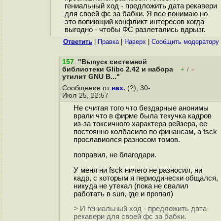
гениальный ход - предложить дата рекавери
для своей фс за бабки. Я все понимаю но
это вопиющий конфликт интересов когда
выгодно - чтобы ФС разлетались вдрызг.
Ответить
|
Правка
|
Наверх
|
Cообщить модератору
157
.
"Выпуск системной
библиотеки Glibc 2.42 и набора
+
–
/
утилит GNU B..."
Сообщение от
нах.
(?), 30-
Июл-25, 22:57
Не считая того что бездарные анонимы
врали что в фирме была текучка кадров
из-за токсичного характера рейзера, ее
постоянно колбасило по финансам, а fsck
прославиолся разносом томов.
поправил, не благодари.
У меня ни fsck ничего не разносил, ни
кадр, с которым я периодически общался,
никуда не утекал (пока не свалил
работать в sun, где и пропал)
> И гениальный ход - предложить дата
рекавери для своей фс за бабки.