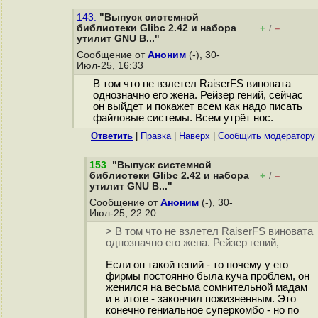
143.
"Выпуск системной
библиотеки Glibc 2.42 и набора
+
–
/
утилит GNU B..."
Сообщение от
Аноним
(-), 30-
Июл-25, 16:33
В том что не взлетел RaiserFS виновата
однозначно его жена. Рейзер гений, сейчас
он выйдет и покажет всем как надо писать
файловые системы. Всем утрёт нос.
Ответить
|
Правка
|
Наверх
|
Cообщить модератору
153
.
"Выпуск системной
библиотеки Glibc 2.42 и набора
+
–
/
утилит GNU B..."
Сообщение от
Аноним
(-), 30-
Июл-25, 22:20
> В том что не взлетел RaiserFS виновата
однозначно его жена. Рейзер гений,
Если он такой гений - то почему у его
фирмы постоянно была куча проблем, он
женился на весьма сомнительной мадам
и в итоге - закончил пожизненным. Это
конечно гениальное суперкомбо - но по