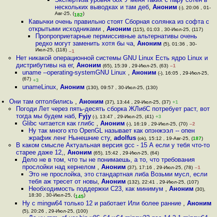
нескольких выводках и там деб
,
Аноним
(-), 20:06 , 01-
Авг-25, (
)
182
Кавычки очень правильно стоят Сборная солянка из софта с
открытыми исходниками
,
Аноним
(115), 01:03 , 30-Июл-25, (117)
Пропроприетарные пермиссивные альтернативы очень
редко могут заменить хотя бы ча
,
Аноним
(5), 01:36 , 30-
Июл-25, (118)
–1
Нет никакой операционной системы GNU Linux Есть ядро Linux и
дистрибутивы на ег
,
Аноним
(65), 15:39 , 29-Июл-25, (63)
–1
uname --operating-systemGNU Linux
,
Аноним
(-), 16:05 , 29-Июл-25,
(67)
+3
unameLinux
,
Аноним
(130), 09:57 , 30-Июл-25, (130)
Они там оптолбились
,
Аноним
(37), 13:44 , 29-Июл-25, (37)
+1
Погоди Лет через пять-десять сборка ЖЛибС потребует раст, вот
тогда мы будем наб
,
Fyjy
(-), 13:47 , 29-Июл-25, (41)
+3
Glibc читается как глибс
,
Аноним
(-), 16:19 , 29-Июл-25, (70)
–2
Ну так много кто OpenGL называет как опэнжээл -- опен
жрафик ленг Нынешние сту
,
adolfus
(ok), 15:12 , 19-Авг-25, (
187
)
В каком смысле Актуальная версия gcc - 15 А если у тебя что-то
старее даже 12,
,
Аноним
(65), 15:42 , 29-Июл-25, (64)
Дело не в том, что ты не понимаешь, а то, что требования
прослойки над кернелом
,
Аноним
(37), 17:16 , 29-Июл-25, (78)
–1
Это не прослойка, это стандартная либа Возьми мусл, если
тебя аж тресет от новы
,
Аноним
(132), 22:41 , 29-Июл-25, (107)
Необходимость поддержки C23, как минимум
,
Аноним
(30),
18:30 , 30-Июл-25, (
)
145
Ну с mingw64 только 12 и работает Или более ранние
,
Аноним
(5), 20:26 , 29-Июл-25, (100)