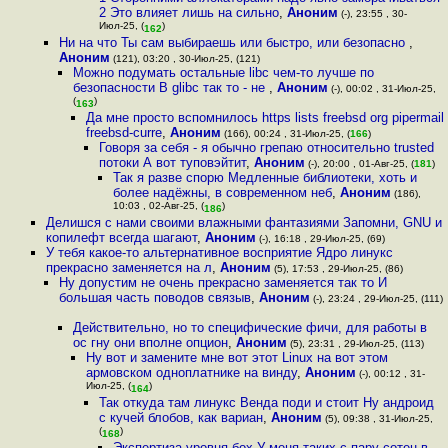
2 Это влияет лишь на сильно
,
Аноним
(-), 23:55 , 30-
Июл-25, (
)
162
Ни на что Ты сам выбираешь или быстро, или безопасно
,
Аноним
(121), 03:20 , 30-Июл-25, (121)
Можно подумать остальные libc чем-то лучше по
безопасности В glibc так то - не
,
Аноним
(-), 00:02 , 31-Июл-25,
(
)
163
Да мне просто вспомнилось https lists freebsd org pipermail
freebsd-curre
,
Аноним
(166), 00:24 , 31-Июл-25, (
166
)
Говоря за себя - я обычно грепаю относительно trusted
потоки А вот туповэйтит
,
Аноним
(-), 20:00 , 01-Авг-25, (
181
)
Так я разве спорю Медленные библиотеки, хоть и
более надёжны, в современном неб
,
Аноним
(186),
10:03 , 02-Авг-25, (
)
186
Делишся с нами своими влажными фантазиями Запомни, GNU и
копилефт всегда шагают
,
Аноним
(-), 16:18 , 29-Июл-25, (69)
У тебя какое-то альтернативное восприятие Ядро линукс
прекрасно заменяется на л
,
Аноним
(5), 17:53 , 29-Июл-25, (86)
Ну допустим не очень прекрасно заменяется так то И
большая часть поводов связыв
,
Аноним
(-), 23:24 , 29-Июл-25, (111)
Действительно, но то специфические фичи, для работы в
ос гну они вполне опцион
,
Аноним
(5), 23:31 , 29-Июл-25, (113)
Ну вот и замените мне вот этот Linux на вот этом
армовском одноплатнике на винду
,
Аноним
(-), 00:12 , 31-
Июл-25, (
)
164
Так откуда там линукс Венда поди и стоит Ну андроид
с кучей блобов, как вариан
,
Аноним
(5), 09:38 , 31-Июл-25,
(
)
168
Экспертиза уровня бох У меня таких с пару сотен в