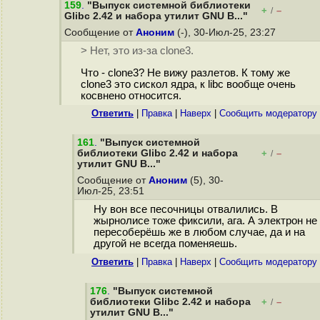
159
.
"Выпуск системной библиотеки
+
–
/
Glibc 2.42 и набора утилит GNU B..."
Сообщение от
Аноним
(-), 30-Июл-25, 23:27
> Нет, это из-за clone3.
Что - clone3? Не вижу разлетов. К тому же
clone3 это сискол ядра, к libc вообще очень
косвнено относится.
Ответить
|
Правка
|
Наверх
|
Cообщить модератору
161
.
"Выпуск системной
библиотеки Glibc 2.42 и набора
+
–
/
утилит GNU B..."
Сообщение от
Аноним
(5), 30-
Июл-25, 23:51
Ну вон все песочницы отвалились. В
жырнолисе тоже фиксили, ага. А электрон не
пересоберёшь же в любом случае, да и на
другой не всегда поменяешь.
Ответить
|
Правка
|
Наверх
|
Cообщить модератору
176
.
"Выпуск системной
библиотеки Glibc 2.42 и набора
+
–
/
утилит GNU B..."