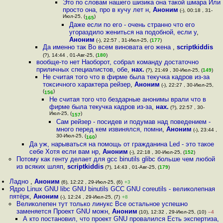
Это по словам нашего шизика она такой шмара Или
просто она, про в кучу лет н
,
Аноним
(-), 00:18 , 31-
Июл-25, (
)
165
Даже если по его - очень странно что его
угораздило жениться на подобной, если у
,
Аноним
(-), 22:57 , 31-Июл-25, (
177
)
Да именно так Во всем виновата его жена
,
scriptkiddis
(?), 14:44 , 01-Авг-25, (
180
)
вообще-то нет Наоборот, собрал команду достаточно
приличных специалистов, обе
,
нах.
(?), 21:49 , 30-Июл-25, (
149
)
Не считая того что в фирме была текучка кадров из-за
токсичного характера рейзер
,
Аноним
(-), 22:27 , 30-Июл-25,
(
)
156
Не считая того что бездарные анонимы врали что в
фирме была текучка кадров из-за
,
нах.
(?), 22:57 , 30-
Июл-25, (
)
157
Сам рейзер - посидев и подумав над поведением -
много перед кем извинялся, помни
,
Аноним
(-), 23:44 ,
30-Июл-25, (
)
160
Да уж, нарываться на помощь от гражданина Led - это такое
себе Хотя если вам нр
,
Аноним
(-), 22:18 , 30-Июл-25, (
152
)
Потому как генту делает для gcc binutils glibc больше чем любой
из всяких шляп
,
scriptkiddis
(?), 14:43 , 01-Авг-25, (
179
)
Ладно
,
Аноним
(6), 12:22 , 29-Июл-25, (6)
+3
Ядро Linux GNU libc GNU binutils GCC GNU coreutils - великолепная
пятёрк
,
Аноним
(-), 12:24 , 29-Июл-25, (7)
+8
Великолепен тут только линукс Все остальное успешно
заменяется Проект GNU можн
,
Аноним
(10), 12:32 , 29-Июл-25, (10)
–4
А кто постановил, что проект GNU провалился Есть экспертиза,