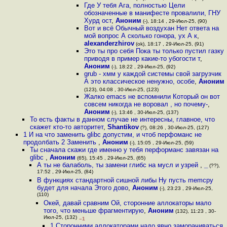
Где У тебя Ага, полностью Цели
обозначенные в манифесте провалили, ГНУ
Хурд ост
,
Аноним
(-), 18:14 , 29-Июл-25, (90)
Вот и всё Обычный воздухан Нет ответа на
мой вопрос А сколько гонора, ух А к
,
alexanderzhirov
(ok), 18:17 , 29-Июл-25, (91)
Это ты про себя Пока ты только пустил газку
приводя в пример какие-то убогости т
,
Аноним
(-), 18:22 , 29-Июл-25, (92)
grub - хмм у каждой системы свой загрузчик
А это классическое ненужно, особе
,
Аноним
(123), 04:08 , 30-Июл-25, (123)
Жалко emacs не вспомнили Который он вот
совсем никогда не воровал , но почему-
,
Аноним
(-), 13:46 , 30-Июл-25, (137)
То есть факты в данном случае не интересны, главное, что
скажет кто-то авторитет
,
Shantikov
(?), 08:26 , 30-Июл-25, (127)
1 И на что заменить glibc допустим, и чтоб перфоманс не
продолбать 2 Заменить
,
Аноним
(-), 15:05 , 29-Июл-25, (59)
Ты сначала скажи где именно у тебя перформанс завязан на
glibc
,
Аноним
(65), 15:45 , 29-Июл-25, (65)
А ты не балаболь, ты замени глибс на мусл и узрей
,
_
(??),
17:52 , 29-Июл-25, (84)
В функциях стандартной сишной либы Ну пусть memcpy
будет для начала Этого дово
,
Аноним
(-), 23:23 , 29-Июл-25,
(110)
Окей, давай сравним Ой, сторонние аллокаторы мало
того, что меньше фрагментирую
,
Аноним
(132), 11:23 , 30-
Июл-25, (132)
–1
1 Cторонними аллокаторами надо явно заморачиваться