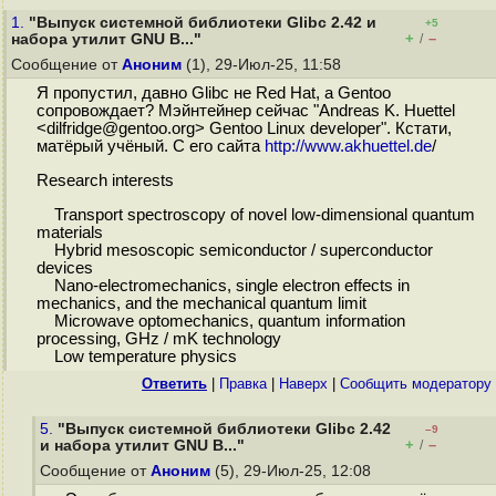
1.
"Выпуск системной библиотеки Glibc 2.42 и
+5
+
–
набора утилит GNU B..."
/
Сообщение от
Аноним
(1), 29-Июл-25, 11:58
Я пропустил, давно Glibc не Red Hat, а Gentoo
сопровождает? Мэйнтейнер сейчас "Andreas K. Huettel
<dilfridge@gentoo.org> Gentoo Linux developer". Кстати,
матёрый учёный. С его сайта
http://www.akhuettel.de
/
Research interests
Transport spectroscopy of novel low-dimensional quantum
materials
Hybrid mesoscopic semiconductor / superconductor
devices
Nano-electromechanics, single electron effects in
mechanics, and the mechanical quantum limit
Microwave optomechanics, quantum information
processing, GHz / mK technology
Low temperature physics
Ответить
|
Правка
|
Наверх
|
Cообщить модератору
5.
"Выпуск системной библиотеки Glibc 2.42
–9
+
–
и набора утилит GNU B..."
/
Сообщение от
Аноним
(5), 29-Июл-25, 12:08