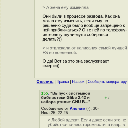
> А жена ему изменяла
Они были в процессе развода. Как она
могла ему изменять, если ему по
решению суда было вообще запрещено к
ней приближаться? Он с ней по телефону-
интернету шули-мули собирался
делать?))
> и отвлекала от написания самой лучшей
FS во вселенной.
О да! Вот за это она заслуживает
смерти))
Ответить
|
Правка
|
Наверх
|
Cообщить модератору
155
.
"Выпуск системной
библиотеки Glibc 2.42 и
+
–
/
набора утилит GNU B..."
Сообщение от
Аноним
(-), 30-
Июл-25, 22:25
> Любой адекат. Если даже если это не
убийство-по-неосторожности, а напр. в