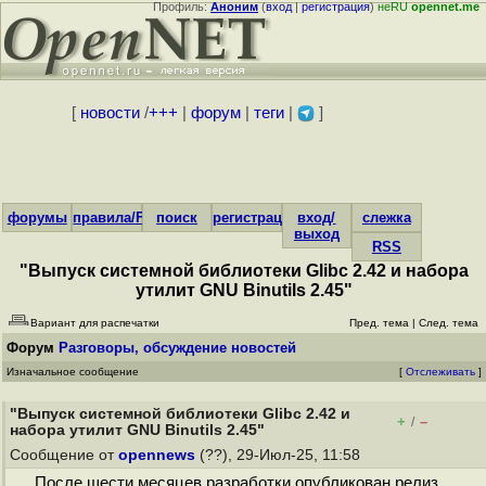
Профиль:
Аноним
(
вход
|
регистрация
)
неRU
opennet.me
[
новости
/
+++
|
форум
|
теги
|
]
форумы
правила/FAQ
поиск
регистрация
вход/
слежка
выход
RSS
"Выпуск системной библиотеки Glibc 2.42 и набора
утилит GNU Binutils 2.45"
Вариант для распечатки
Пред. тема
|
След. тема
Форум
Разговоры, обсуждение новостей
Изначальное сообщение
[
Отслеживать
]
"Выпуск системной библиотеки Glibc 2.42 и
+
–
/
набора утилит GNU Binutils 2.45"
Сообщение от
opennews
(??), 29-Июл-25, 11:58
После шести месяцев разработки опубликован релиз