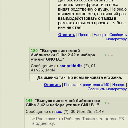
Да просто совсем отбитые и
асоциальные фрики типа поха
видят родственную душу. Не знаю
шинкует ли он жен, но лишний раз
взаимодействовать с таикм в
рамках открытого проекта - я бы с
ним не стал.
Ответить
|
Правка
|
Наверх
|
Cообщить
модератору
180
.
"Выпуск системной
библиотеки Glibc 2.42 и набора
+
–
/
утилит GNU B..."
Сообщение от
scriptkiddis
(?), 01-
Авг-25, 14:44
Да именно так. Во всем виновата его жена.
Ответить
|
Правка
|
К родителю #140
|
Наверх
|
Cообщить модератору
149
.
"Выпуск системной библиотеки
+
–
/
Glibc 2.42 и набора утилит GNU B..."
Сообщение от
нах.
(?), 30-Июл-25, 21:49
> Расскажи это Райзеру. Тащил чел целую FS
в одиночку.