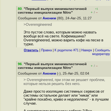
80
.
"Первый выпуск минималистичной
+1
+
–
системы инициализации Nitro"
/
Сообщение от
Аноним
(80), 24-Авг-25, 11:27
>Overengineered
Это пустое слово, которым можно назвать
вообще всё на свете. Кофемашина?
Overengineered, можно варить кофе на песке в
турке.
Ответить
|
Правка
|
К родителю #71
|
Наверх
|
Cообщить
модератору
96
.
"Первый выпуск минималистичной
+
–
/
системы инициализации Nitro"
Сообщение от
Аноним
(-), 25-Авг-25, 02:04
> Overengineered, при этом не решает проблем,
которые нельзя решить без него.
Даже просто изоляцию системных сервисов от
системы остальное делает или "никак" или
"крайне похабно, криво и недопилено" - в лучшем
случае.
А скриптиками песочницу собрать? Все