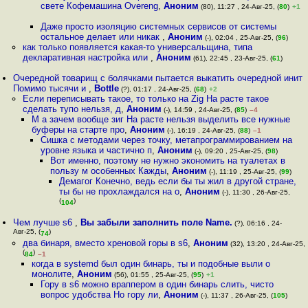
свете Кофемашина Overeng
,
Аноним
(80), 11:27 , 24-Авг-25, (
80
)
+1
Даже просто изоляцию системных сервисов от системы
остальное делает или никак
,
Аноним
(-), 02:04 , 25-Авг-25, (
96
)
как только появляется какая-то универсальщина, типа
декларативная настройка или
,
Аноним
(61), 22:45 , 23-Авг-25, (
61
)
Очередной товарищ с болячками пытается выкатить очередной инит
Помимо тысячи и
,
Bottle
(?), 01:17 , 24-Авг-25, (
68
)
+2
Если переписывать такое, то только на Zig На расте такое
сделать тупо нельзя, д
,
Аноним
(-), 14:59 , 24-Авг-25, (
85
)
–4
М а зачем вообще зиг На расте нельзя выделить все нужные
буферы на старте про
,
Аноним
(-), 16:19 , 24-Авг-25, (
88
)
–1
Сишка с методами через точку, метапрограммированием на
уровне языка и частично п
,
Аноним
(-), 09:20 , 25-Авг-25, (
98
)
Вот именно, поэтому не нужно экономить на туалетах в
пользу м особенных Кажды
,
Аноним
(-), 11:19 , 25-Авг-25, (
99
)
Демагог Конечно, ведь если бы ты жил в другой стране,
ты бы не прохлаждался на о
,
Аноним
(-), 11:30 , 26-Авг-25,
(
)
104
Чем лучше s6
,
Вы забыли заполнить поле Name.
(?), 06:16 , 24-
Авг-25, (
)
74
два бинаря, вместо хреновой горы в s6
,
Аноним
(32), 13:20 , 24-Авг-25,
(
)
84
–1
когда в systemd был один бинарь, ты и подобные выли о
монолите
,
Аноним
(56), 01:55 , 25-Авг-25, (
95
)
+1
Гору в s6 можно враппером в один бинарь слить, чисто
вопрос удобства Но гору ли
,
Аноним
(-), 11:37 , 26-Авг-25, (
105
)