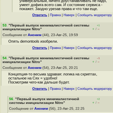
универсальный, ничего доустанавливать не надо,
умеет дофига всего сам. И состояние сервиса -
покажет. Заодно урезав права и что там еще.
Ответить
|
Правка
|
Наверх
|
Cообщить модератору
53
.
"Первый выпуск минималистичной системы
+1
+
–
инициализации Nitro"
/
Сообщение от
Аноним
(44), 23-Авг-25, 19:59
Опять demontools изобрели.
Ответить
|
Правка
|
Наверх
|
Cообщить модератору
54
.
"Первый выпуск минималистичной системы
–1
+
–
инициализации Nitro"
/
Сообщение от
Аноним
(54), 23-Авг-25, 20:21
Концепция-то весьма здравая: логика на скриптах,
остальное на Сях = удобно!
Посмотрим чего-как дальше будет.
Ответить
|
Правка
|
Наверх
|
Cообщить модератору
56
.
"Первый выпуск минималистичной
+2
+
–
системы инициализации Nitro"
/
Сообщение от
Аноним
(56), 23-Авг-25, 22:25