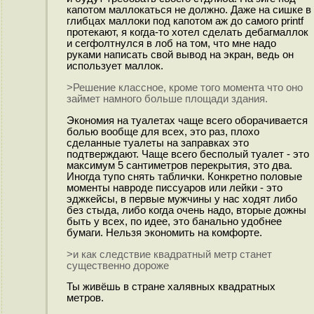
капотом маллокаться не должно. Даже на сишке в
глибцах маллоки под капотом аж до самого printf
протекают, я когда-то хотел сделать дебагмаллок
и сегфолтнулся в лоб на том, что мне надо
руками написать свой вывод на экран, ведь он
использует маллок.
>Решение классное, кроме того момента что оно
займет намного больше площади здания.
Экономия на туалетах чаще всего оборачивается
болью вообще для всех, это раз, плохо
сделанные туалеты на заправках это
подтверждают. Чаще всего бесполый туалет - это
максимум 5 сантиметров перекрытия, это два.
Иногда тупо снять таблички. Конкретно половые
моменты навроде писсуаров или лейки - это
эджкейсы, в первые мужчины у нас ходят либо
без стыда, либо когда очень надо, вторые дожны
быть у всех, по идее, это банально удобнее
бумаги. Нельзя экономить на комфорте.
>и как следствие квадратный метр станет
существенно дороже
Ты живёшь в стране халявных квадратных
метров.