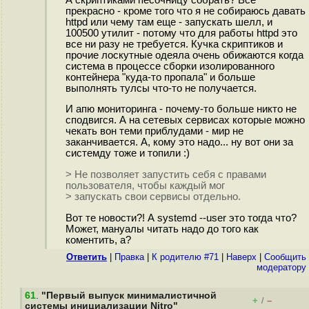
прекрасно - кроме того что я не собираюсь давать
httpd или чему там еще - запускать шелл, и
100500 утилит - потому что для работы httpd это
все ни разу не требуется. Кучка скриптиков и
прочие лоскутные одеяла очень обижаются когда
система в процессе сборки изолированного
контейнера "куда-то пропала" и больше
выполнять тулсы что-то не получается.
И апю мониторинга - почему-то больше никто не
сподвигся. А на сетевых сервисах которые можно
чекать вон теми приблудами - мир не
заканчивается. А, кому это надо... ну вот они за
системду тоже и топили :)
> Не позволяет запустить себя с правами
пользователя, чтобы каждый мог
> запускать свои сервисы отдельно.
Вот те новости?! А systemd --user это тогда что?
Может, мануалы читать надо до того как
коментить, а?
Ответить
|
Правка
|
К родителю #71
|
Наверх
|
Cообщить
модератору
61
.
"Первый выпуск минималистичной
+
–
/
системы инициализации Nitro"