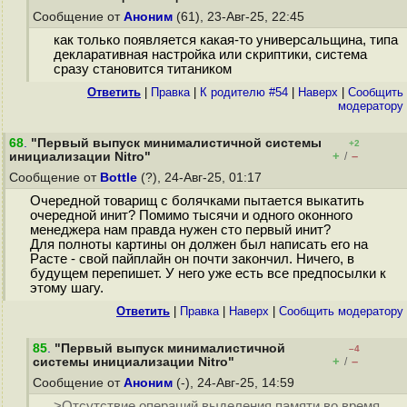
Сообщение от
Аноним
(61), 23-Авг-25, 22:45
как только появляется какая-то универсальщина, типа
декларативная настройка или скриптики, система
сразу становится титаником
Ответить
|
Правка
|
К родителю #54
|
Наверх
|
Cообщить
модератору
68
.
"Первый выпуск минималистичной системы
+2
+
–
инициализации Nitro"
/
Сообщение от
Bottle
(?), 24-Авг-25, 01:17
Очередной товарищ с болячками пытается выкатить
очередной инит? Помимо тысячи и одного оконного
менеджера нам правда нужен сто первый инит?
Для полноты картины он должен был написать его на
Расте - свой пайплайн он почти закончил. Ничего, в
будущем перепишет. У него уже есть все предпосылки к
этому шагу.
Ответить
|
Правка
|
Наверх
|
Cообщить модератору
85
.
"Первый выпуск минималистичной
–4
+
–
системы инициализации Nitro"
/
Сообщение от
Аноним
(-), 24-Авг-25, 14:59
>Отсутствие операций выделения памяти во время