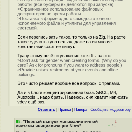
работы (все буферы выделяются при запуске).
>Ограниченное использование файловых
дескрипторов во время работы.
>Поставка в форме одного самодостаточного
исполняемого файла и утилиты для управления
системой.
Если переписывать такое, то только на Zig. На расте
такое сделать тупо нельзя, даже на си многие
константный софт не пишут.
Трапу этому почёт и уважение хотя бы за это:
>Don’t ask for gender when creating forms. (Why do you
care? Ask for pronouns if you want to address people.)
>Provide unisex restrooms at your events and office
buildings.
Это чисто решает вообще все вопросы с трапами.
Да и в блоге концентрированная база. SBCL, M4,
Autotools... надо брать. Надеюсь, сил хватит написать
vdev ещё раз.
Ответить
|
Правка
|
Наверх
|
Cообщить модератору
88
.
"Первый выпуск минималистичной
–1
+
–
системы инициализации Nitro"
/