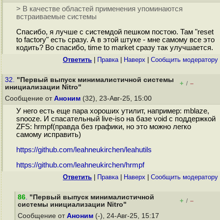
> В качестве областей применения упоминаются
встраиваемые системы
Спасибо, я лучше с системдой пешком постою. Там "reset
to factory" есть сразу. А в этой штуке - мне самому все это
кодить? Во спасибо, time to market сразу так улучшается.
Ответить
|
Правка
|
Наверх
|
Cообщить модератору
32.
"Первый выпуск минималистичной системы
+
–
/
инициализации Nitro"
Сообщение от
Аноним
(32), 23-Авг-25, 15:00
У него есть еще пара хороших утилит, например: mblaze,
snooze. И спасательный live-iso на базе void с поддержкой
ZFS: hrmpf(правда без графики, но это можно легко
самому исправить)
https://github.com/leahneukirchen/leahutils
https://github.com/leahneukirchen/hrmpf
Ответить
|
Правка
|
Наверх
|
Cообщить модератору
86
.
"Первый выпуск минималистичной
+
–
/
системы инициализации Nitro"
Сообщение от
Аноним
(-), 24-Авг-25, 15:17