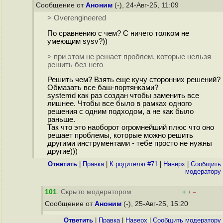
Сообщение от
Аноним
(-), 24-Авг-25, 11:09
> Overengineered
По сравнению с чем? С ничего толком не
умеющим sysv?))
> при этом не решает проблем, которые нельзя
решить без него
Решить чем? Взять еще кучу сторонних решений?
Обмазать все баш-портянками?
systemd как раз создан чтобы заменить все
лишнее. Чтобы все было в рамках одного
решения с одним подходом, а не как было
раньше.
Так что это наоборот огромнейший плюс что оно
решает проблемы, которые можно решить
другими инструментами - тебе просто не нужны
другие)))
Ответить
|
Правка
|
К родителю #71
|
Наверх
|
Cообщить
модератору
101
. Скрыто модератором
+
–
/
Сообщение от
Аноним
(-), 25-Авг-25, 15:20
Ответить
|
Правка
|
Наверх
|
Cообщить модератору