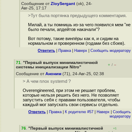
Сообщение от
ZloySergant
(ok), 24-
Авг-25, 17:17
>Тут была портянка предыдущего комментария.
Милай, а ты помнишь из-за чего появился мем "не
было печали, апдейтов накачали"?
Вот потому, такие винпёры как я, и сидим на
нормальном и проверенном (годами без сбоев).
Ответить
|
Правка
|
Наверх
|
Cообщить модератору
71
.
"Первый выпуск минималистичной
+
–
/
системы инициализации Nitro"
Сообщение от
Аноним
(71), 24-Авг-25, 02:38
> А чем плох systemd ?
Overengineered, при этом не решает проблем,
которые нельзя решить без него. Не позволяет
запустить себя с правами пользователя, чтобы
каждый мог запускать свои сервисы отдельно.
Ответить
|
Правка
|
К родителю #57
|
Наверх
|
Cообщить
модератору
76
.
"Первый выпуск минималистичной
+1