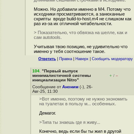
Можно. Но добавили именно в М4. Потому что
исходники просматриваются, а занюханные
скрипты вроде build-to-host.m4 не слишком как
раз из-за их отличной читабельности.
> Показательно, что обвязка на шелле, как и
сам autotools.
Учитывая твою позицию, не удивительно что
именно у тебя соотношение такое.
Ответить
|
Правка
|
Наверх
|
Cообщить модератору
104
.
"Первый выпуск
минималистичной системы
+
–
/
инициализации Nitro"
Сообщение от
Аноним
(-), 26-
Авг-25, 11:30
>Вот именно, поэтому не нужно экономить
на туалетах в пользу м... особенных.
Демагог.
>Типа ты знаешь где я живу...
Конечно, ведь если бы ты жил в другой