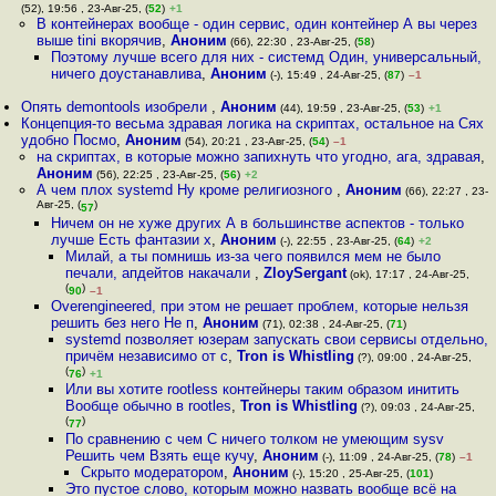
(52), 19:56 , 23-Авг-25, (
52
)
+1
В контейнерах вообще - один сервис, один контейнер А вы через
выше tini вкорячив
,
Аноним
(66), 22:30 , 23-Авг-25, (
58
)
Поэтому лучше всего для них - системд Один, универсальный,
ничего доустанавлива
,
Аноним
(-), 15:49 , 24-Авг-25, (
87
)
–1
Опять demontools изобрели
,
Аноним
(44), 19:59 , 23-Авг-25, (
53
)
+1
Концепция-то весьма здравая логика на скриптах, остальное на Сях
удобно Посмо
,
Аноним
(54), 20:21 , 23-Авг-25, (
54
)
–1
на скриптах, в которые можно запихнуть что угодно, ага, здравая
,
Аноним
(56), 22:25 , 23-Авг-25, (
56
)
+2
А чем плох systemd Ну кроме религиозного
,
Аноним
(66), 22:27 , 23-
Авг-25, (
)
57
Ничем он не хуже других А в большинстве аспектов - только
лучше Есть фантазии х
,
Аноним
(-), 22:55 , 23-Авг-25, (
64
)
+2
Милай, а ты помнишь из-за чего появился мем не было
печали, апдейтов накачали
,
ZloySergant
(ok), 17:17 , 24-Авг-25,
(
)
90
–1
Overengineered, при этом не решает проблем, которые нельзя
решить без него Не п
,
Аноним
(71), 02:38 , 24-Авг-25, (
71
)
systemd позволяет юзерам запускать свои сервисы отдельно,
причём независимо от с
,
Tron is Whistling
(?), 09:00 , 24-Авг-25,
(
)
76
+1
Или вы хотите rootless контейнеры таким образом инитить
Вообще обычно в rootles
,
Tron is Whistling
(?), 09:03 , 24-Авг-25,
(
)
77
По сравнению с чем С ничего толком не умеющим sysv
Решить чем Взять еще кучу
,
Аноним
(-), 11:09 , 24-Авг-25, (
78
)
–1
Скрыто модератором
,
Аноним
(-), 15:20 , 25-Авг-25, (
101
)
Это пустое слово, которым можно назвать вообще всё на