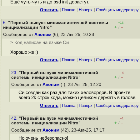
Ещё чуть-чуть и до bsd init дорастут.
Ответить
|
Правка
|
Наверх
|
Cообщить модератору
6.
"Первый выпуск минималистичной системы
+16
+
–
инициализации Nitro"
/
Сообщение от
Аноним
(6), 23-Авг-25, 10:28
> Код написан на языке Си
Хорошо же :)
Ответить
|
Правка
|
Наверх
|
Cообщить модератору
23.
"Первый выпуск минималистичной
–4
+
–
системы инициализации Nitro"
/
Сообщение от
Аноним
(-), 23-Авг-25, 12:20
Си создан как раз для таких хеловордов. В проекте
всего 2k строк кода, можно целиком держать в голове.
Ответить
|
Правка
|
Наверх
|
Cообщить модератору
42.
"Первый выпуск минималистичной
–1
+
–
системы инициализации Nitro"
/
Сообщение от
Аноним
(42), 23-Авг-25, 17:17
Но очень небезопасно!