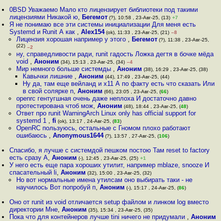
0BSD Уважаемо Мало кто лицензирует библиотеки под такими
лицензиями Никакой ю
,
Бегемот
(?), 10:58 , 23-Авг-25, (13)
+7
Я не понимаю все эти системы инициализации Для меня есть
Systemd и Runit А как
,
Alex154
(ok), 11:33 , 23-Авг-25, (21)
–8
Лицензия хорошая например у этого
,
Бегемот
(?), 11:38 , 23-Авг-25,
(22)
–2
ну, справедливости ради, runit гадость Ложка дегтя в бочке мёда
void
,
Аноним
(34), 15:13 , 23-Авг-25, (34)
–4
Мир немного больше системды
,
Аноним
(38), 16:29 , 23-Авг-25, (38)
Кавычки лишние
,
Аноним
(44), 17:49 , 23-Авг-25, (44)
Ну да, там еще вейланд и х11 А по факту есть что сказать Или
в свой солярке n
,
Аноним
(66), 23:05 , 23-Авг-25, (
66
)
openrc гентугшная очень даже неплоха И достаточно давно
протестирована чтоб мож
,
Аноним
(48), 18:44 , 23-Авг-25, (
48
)
Ответ про runit WarningArch Linux only has official support for
systemd 1
,
fi
(ok), 13:17 , 24-Авг-25, (
83
)
OpenRC пользуюсь, остальные с Гномом плохо работают
ошибаюсь
,
Anonymous1644
(?), 13:57 , 27-Авг-25, (
106
)
Спасибо, я лучше с системдой пешком постою Там reset to factory
есть сразу А
,
Аноним
(-), 12:45 , 23-Авг-25, (25)
+1
У него есть еще пара хороших утилит, например mblaze, snooze И
спасательный li
,
Аноним
(32), 15:00 , 23-Авг-25, (32)
Но вот нормальные имена утилсам оно выбирать таки - не
научилось Вот попробуй п
,
Аноним
(-), 15:17 , 24-Авг-25, (
86
)
Оно от runit из void отличается setup файлом и линком log вместо
директории Мне
,
Аноним
(35), 15:34 , 23-Авг-25, (35)
Пока что для контейнеров лучше tini ничего не придумали
,
Аноним