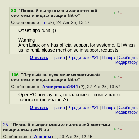
83
.
"Первый выпуск минималистичной
+
–
/
системы инициализации Nitro"
Сообщение от
fi
(ok), 24-Авг-25, 13:17
Ответ про runit )))
Warning
Arch Linux only has official support for systemd. [1] When
using runit, please mention so in support requests.
Ответить
|
Правка
|
К родителю #21
|
Наверх
|
Cообщить
модератору
106
.
"Первый выпуск минималистичной
+
–
/
системы инициализации Nitro"
Сообщение от
Anonymous1644
(?), 27-Авг-25, 13:57
OpenRC пользуюсь, остальные с Гномом плохо
работают (ошибаюсь?)
Ответить
|
Правка
|
К родителю #21
|
Наверх
|
Cообщить
модератору
25.
"Первый выпуск минималистичной системы
+1
+
–
инициализации Nitro"
/
Сообщение от
Аноним
(-), 23-Авг-25, 12:45