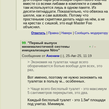
вместе со всеми либами в комплекте и симейк
там используется лишь в одном пакете. Из
десяти-пятнадцати. Показательно, что обвязка на
шелле, как и сам autotools. Потому что
простенькие скриптики делать надо на нём, а не
на крестах с сишкой, это ещё Master Foo
объяснял.
Ответить
|
Правка
|
Наверх
|
Cообщить модератору
99
.
"Первый выпуск
минималистичной системы
+
–
/
инициализации Nitro"
Сообщение от
Аноним
(-), 25-Авг-25, 11:19
> Экономия на туалетах чаще всего
оборачивается болью вообще для всех, это
раз,
Вот именно, поэтому не нужно экономить на
туалетах в пользу м... особенных.
> Чаще всего бесполый туалет - это максимум
5 сантиметров перекрытия, это два.
Каждый бесполый туалет - это 1.5м² площади
под унитаз. Минимум.