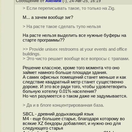
Сообщение от
Аноним
(-), 24-Авг-25, 16:19
> Если переписывать такое, то только на Zig.
М... а зачем вообще зиг?
> На расте такое сделать тупо нельзя
На расте нельзя выделить все нужные буферы на
старте программы??
>> Provide unisex restrooms at your events and office
buildings.
> Это чисто решает вообще все вопросы с трапами.
Решение классное, кроме того момента что оно
займет намного больше площади здания.
А самих офисных помещений станет меньше и как
следствие квадратный метр станет существенно
дороже. И это все ради того, чтобы удовлетворить
больную хотелку 0.01% населения?
Но чел разумеется о таком даже не задумывается.
> Да и в блоге концентрированная база.
SBCL - древний додыхающий язык
M4 - еще большее старье, благодаря которому во
всякие XZ бекдоры добавляют, и нужно оно для
следующего старья