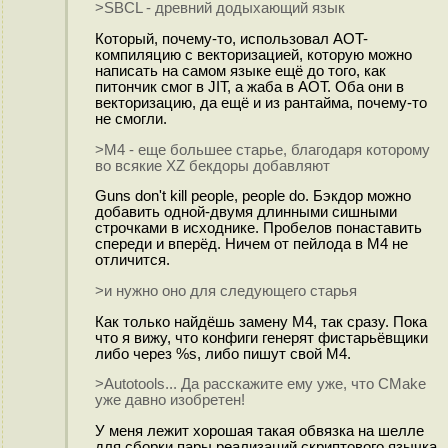
>SBCL - древний додыхающий язык
Который, почему-то, использовал AOT-
компиляцию с векторизацией, которую можно
написать на самом языке ещё до того, как
питончик смог в JIT, а жаба в AOT. Оба они в
векторизацию, да ещё и из рантайма, почему-то
не смогли.
>M4 - еще большее старье, благодаря которому
во всякие XZ бекдоры добавляют
Guns don't kill people, people do. Бэкдор можно
добавить одной-двумя длинными сишными
строчками в исходнике. Пробелов понаставить
спереди и вперёд. Ничем от пейлода в M4 не
отличится.
>и нужно оно для следующего старья
Как только найдёшь замену M4, так сразу. Пока
что я вижу, что конфиги генерят фистарьёвщики
либо через %s, либо пишут свой M4.
>Autotools... Да расскажите ему уже, что CMake
уже давно изобретен!
У меня лежит хорошая такая обвязка на шелле
для сборки пары реализаций скриптового язычка