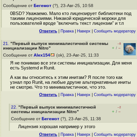
Сообщение от
Бегемот
(?), 23-Авг-25, 10:58
0BSD? Уважаемо. Мало кто лицензирует библиотеки под
такими лицензиями. Никакой юридической мороки для
пользователей вроде "включить текст лицензии" и т.п
Ответить
|
Правка
|
Наверх
|
Cообщить модератору
21.
"Первый выпуск минималистичной системы
–8
+
–
инициализации Nitro"
/
Сообщение от
Alex154
(ok), 23-Авг-25, 11:33
Я не понимаю все эти системы инициализации. Для меня
есть Systemd и Runit.
А как вы относитесь к этим инитам? Я после того как
узнал про Runit, на любые другие альтернативные иниты
не смотрю. Что то минималистичное, что это.
Ответить
|
Правка
|
Наверх
|
Cообщить модератору
22.
"Первый выпуск минималистичной
–2
+
–
системы инициализации Nitro"
/
Сообщение от
Бегемот
(?), 23-Авг-25, 11:38
Лицензия хорошая например у этого
Ответить
|
Правка
|
Наверх
|
Cообщить модератору