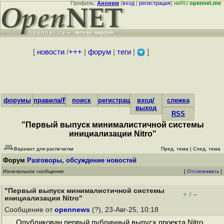
Профиль:
Аноним
(
вход
|
регистрация
)
неRU
opennet.me
[
новости
/
+++
|
форум
|
теги
|
]
форумы
правила/FAQ
поиск
регистрация
вход/
слежка
выход
RSS
"Первый выпуск минималистичной системы
инициализации Nitro"
Вариант для распечатки
Пред. тема
|
След. тема
Форум
Разговоры, обсуждение новостей
Изначальное сообщение
[
Отслеживать
]
"Первый выпуск минималистичной системы
+
–
/
инициализации Nitro"
Сообщение от
opennews
(?), 23-Авг-25, 10:18
Опубликован первый публичный выпуск проекта Nitro,