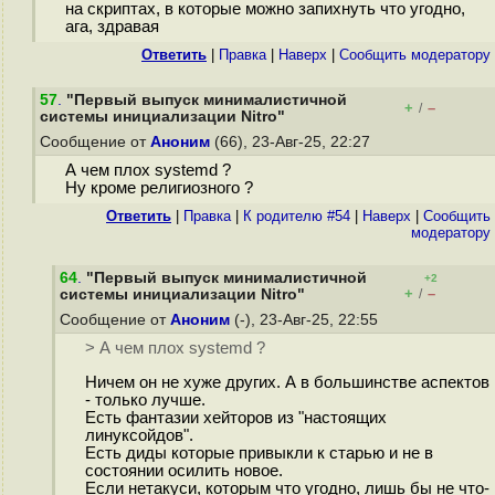
на скриптах, в которые можно запихнуть что угодно,
ага, здравая
Ответить
|
Правка
|
Наверх
|
Cообщить модератору
57
.
"Первый выпуск минималистичной
+
–
/
системы инициализации Nitro"
Сообщение от
Аноним
(66), 23-Авг-25, 22:27
А чем плох systemd ?
Ну кроме религиозного ?
Ответить
|
Правка
|
К родителю #54
|
Наверх
|
Cообщить
модератору
64
.
"Первый выпуск минималистичной
+2
+
–
системы инициализации Nitro"
/
Сообщение от
Аноним
(-), 23-Авг-25, 22:55
> А чем плох systemd ?
Ничем он не хуже других. А в большинстве аспектов
- только лучше.
Есть фантазии хейторов из "настоящих
линуксойдов".
Есть диды которые привыкли к старью и не в
состоянии осилить новое.
Если нетакуси, которым что угодно, лишь бы не что-