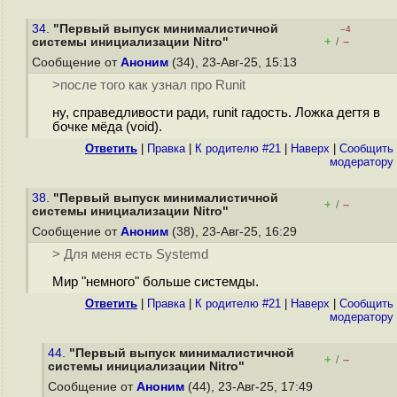
34.
"Первый выпуск минималистичной
–4
+
–
системы инициализации Nitro"
/
Сообщение от
Аноним
(34), 23-Авг-25, 15:13
>после того как узнал про Runit
ну, справедливости ради, runit гадость. Ложка дегтя в
бочке мёда (void).
Ответить
|
Правка
|
К родителю #21
|
Наверх
|
Cообщить
модератору
38.
"Первый выпуск минималистичной
+
–
/
системы инициализации Nitro"
Сообщение от
Аноним
(38), 23-Авг-25, 16:29
> Для меня есть Systemd
Мир "немного" больше системды.
Ответить
|
Правка
|
К родителю #21
|
Наверх
|
Cообщить
модератору
44.
"Первый выпуск минималистичной
+
–
/
системы инициализации Nitro"
Сообщение от
Аноним
(44), 23-Авг-25, 17:49