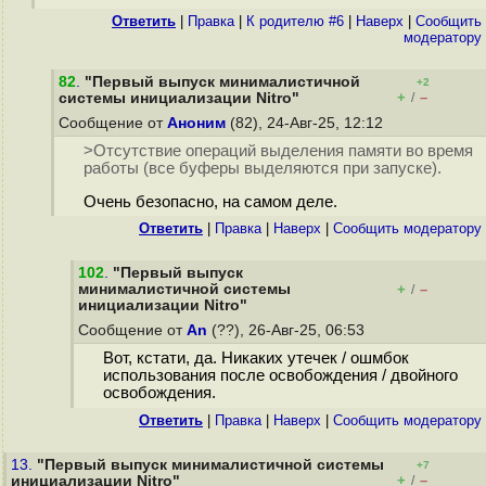
Ответить
|
Правка
|
К родителю #6
|
Наверх
|
Cообщить
модератору
82
.
"Первый выпуск минималистичной
+2
+
–
системы инициализации Nitro"
/
Сообщение от
Аноним
(82), 24-Авг-25, 12:12
>Отсутствие операций выделения памяти во время
работы (все буферы выделяются при запуске).
Очень безопасно, на самом деле.
Ответить
|
Правка
|
Наверх
|
Cообщить модератору
102
.
"Первый выпуск
минималистичной системы
+
–
/
инициализации Nitro"
Сообщение от
An
(??), 26-Авг-25, 06:53
Вот, кстати, да. Никаких утечек / ошмбок
использования после освобождения / двойного
освобождения.
Ответить
|
Правка
|
Наверх
|
Cообщить модератору
13.
"Первый выпуск минималистичной системы
+7
+
–
инициализации Nitro"
/