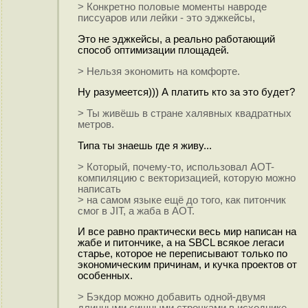
> Конкретно половые моменты навроде
писсуаров или лейки - это эджкейсы,
Это не эджкейсы, а реально работающий
способ оптимизации площадей.
> Нельзя экономить на комфорте.
Ну разумеется))) А платить кто за это будет?
> Ты живёшь в стране халявных квадратных
метров.
Типа ты знаешь где я живу...
> Который, почему-то, использовал AOT-
компиляцию с векторизацией, которую можно
написать
> на самом языке ещё до того, как питончик
смог в JIT, а жаба в AOT.
И все равно практически весь мир написан на
жабе и питончике, а на SBCL всякое легаси
старье, которое не переписывают только по
экономическим причинам, и кучка проектов от
особенных.
> Бэкдор можно добавить одной-двумя
длинными сишными строчками в исходнике.