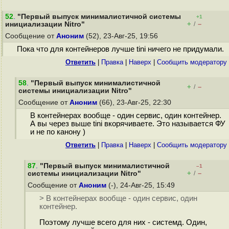
52
.
"Первый выпуск минималистичной системы
+1
+
–
инициализации Nitro"
/
Сообщение от
Аноним
(52), 23-Авг-25, 19:56
Пока что для контейнеров лучше tini ничего не придумали.
Ответить
|
Правка
|
Наверх
|
Cообщить модератору
58
.
"Первый выпуск минималистичной
+
–
/
системы инициализации Nitro"
Сообщение от
Аноним
(66), 23-Авг-25, 22:30
В контейнерах вообще - один сервис, один контейнер.
А вы через выше tini вкорячиваете. Это называется ФУ
и не по канону )
Ответить
|
Правка
|
Наверх
|
Cообщить модератору
87
.
"Первый выпуск минималистичной
–1
+
–
системы инициализации Nitro"
/
Сообщение от
Аноним
(-), 24-Авг-25, 15:49
> В контейнерах вообще - один сервис, один
контейнер.
Поэтому лучше всего для них - системд. Один,