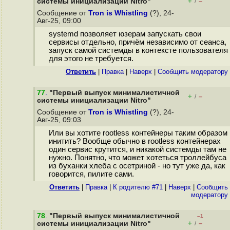
+
–
системы инициализации Nitro"
/
Сообщение от
Tron is Whistling
(?), 24-
Авг-25, 09:00
systemd позволяет юзерам запускать свои
сервисы отдельно, причём независимо от сеанса,
запуск самой системды в контексте пользователя
для этого не требуется.
Ответить
|
Правка
|
Наверх
|
Cообщить модератору
77
.
"Первый выпуск минималистичной
+
–
/
системы инициализации Nitro"
Сообщение от
Tron is Whistling
(?), 24-
Авг-25, 09:03
Или вы хотите rootless контейнеры таким образом
инитить? Вообще обычно в rootless контейнерах
один сервис крутится, и никакой системды там не
нужно. Понятно, что может хотеться троллейбуса
из буханки хлеба с осетриной - но тут уже да, как
говорится, пилите сами.
Ответить
|
Правка
|
К родителю #71
|
Наверх
|
Cообщить
модератору
78
.
"Первый выпуск минималистичной
–1
+
–
системы инициализации Nitro"
/