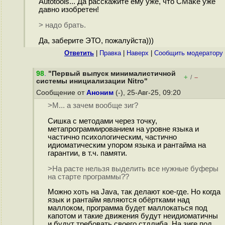
Autotools... Да расскажите ему уже, что CMake уже
давно изобретен!
> надо брать.
Да, заберите ЭТО, пожалуйста)))
Ответить
|
Правка
|
Наверх
|
Cообщить модератору
98
.
"Первый выпуск минималистичной
+
–
/
системы инициализации Nitro"
Сообщение от
Аноним
(-), 25-Авг-25, 09:20
>М... а зачем вообще зиг?
Сишка с методами через точку,
метапрограммированием на уровне языка и
частично психологическим, частично
идиоматическим упором языка и рантайма на
гарантии, в т.ч. памяти.
>На расте нельзя выделить все нужные буферы
на старте программы??
Можно хоть на Java, так делают кое-где. Но когда
язык и рантайм являются обёртками над
маллоком, программа будет маллокаться под
капотом и такие движения будут неидиоматичны
и будут требовать своего стдлиба. На зиге под