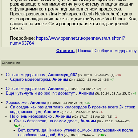
развивающего минималистичную систему инициализации
c функциями контроля над выполнением процессов.
Проект развивает Лия Нойкирхен (Leah Neukirchen), одна
из сопровождающих пакеты в дистрибутиве Void Linux. Код
написан на языке Си и распространяется под лицензий
0BSD...
Подробнее:
https://www.opennet.ru/opennews/art.shtml?
num=63764
Ответить
|
Правка
|
Cообщить модератору
Оглавление
Скрыто модератором
,
Анонимус_б67
(?), 10:18 , 23-Авг-25, (1)
–16
Скрыто модератором
,
Аноним
(24), 12:32 , 23-Авг-25, (24)
+7
Скрыто модератором
,
Аноним
(2), 10:20 , 23-Авг-25, (2)
–7
Ещё чуть-чуть и до bsd init дорастут
,
Аноним
(5), 10:24 , 23-Авг-25, (5)
+7
Хорошо же
,
Аноним
(6), 10:28 , 23-Авг-25, (6)
+16
Си создан как раз для таких хеловордов В проекте всего 2k строк
кода, можно цел
,
Аноним
(-), 12:20 , 23-Авг-25, (23)
–4
Но очень небезопасно
,
Аноним
(42), 17:17 , 23-Авг-25, (42)
–1
Очень безопасно, на самом деле
,
Аноним
(82), 12:12 , 24-Авг-25,
(
)
82
+2
Вот, кстати, да Никаких утечек ошмбок использования после
освобождения двой
,
An
(??), 06:53 , 26-Авг-25, (
102
)