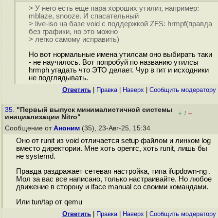
> У него есть еще пара хороших утилит, например:
mblaze, snooze. И спасательный
> live-iso на базе void с поддержкой ZFS: hrmpf(правда
без графики, но это можно
> легко самому исправить)
Но вот нормальные имена утилсам оно выбирать таки
- не научилось. Вот попробуй по названию утилсы
hrmph угадать что ЭТО делает. Чур в гит и исходники
не подглядывать.
Ответить
|
Правка
|
Наверх
|
Cообщить модератору
35.
"Первый выпуск минималистичной системы
+
–
/
инициализации Nitro"
Сообщение от
Аноним
(35), 23-Авг-25, 15:34
Оно от runit из void отличается setup файлом и линком log
вместо директории. Мне хоть openrc, хоть runit, лишь бы
не systemd.
Правда раздражает сетевая настройка, типа ifupdown-ng .
Мол за вас все написано, только настраивайте. Но любое
движение в сторону и iface manual со своими командами.
Или tun/tap от qemu
Ответить
|
Правка
|
Наверх
|
Cообщить модератору