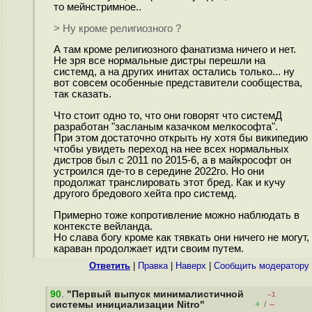
то мейнстримное..
> Ну кроме религиозного ?
А там кроме религиозного фанатизма ничего и нет.
Не зря все нормальные дистры перешли на
системд, а на других инитах остались только... ну
вот совсем особенные представители сообщества,
так сказать.
Что стоит одно то, что они говорят что системД
разработан "засланым казачком мелкософта".
При этом достаточно открыть ну хотя бы википедию
чтобы увидеть переход на нее всех нормальных
дистров был с 2011 по 2015-6, а в майкрософт он
устроился где-то в середине 2022го. Но они
продолжат транслировать этот бред. Как и кучу
другого бредового хейта про системд.
Примерно тоже копротивление можно наблюдать в
контексте вейланда.
Но слава богу кроме как тявкать они ничего не могут,
караван продолжает идти своим путем.
Ответить
|
Правка
|
Наверх
|
Cообщить модератору
90
.
"Первый выпуск минималистичной
–1
+
–
системы инициализации Nitro"
/