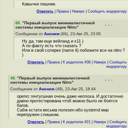
Кавычки лишние.
Ответить
|
Правка
|
Наверх
|
Cообщить модератору
66
.
"Первый выпуск минималистичной
+
–
/
системы инициализации Nitro"
Сообщение от
Аноним
(66), 23-Авг-25, 23:05
Ну да, там еще вейланд и х11 )
А по факту есть что сказать ?
Или в свой солярке (name it) побежите все на nitro ?
)
Ответить
|
Правка
|
К родителю #38
|
Наверх
|
Cообщить
модератору
48
.
"Первый выпуск минималистичной
+
–
/
системы инициализации Nitro"
Сообщение от
Аноним
(48), 23-Авг-25, 18:44
openrc гентугшная очень даже неплоха. И достаточно
давно протестирована чтоб можно было не боятся
багов.
Сабж кстати весьма полезен ибо systemd мир
перегружен слишком.
Ответить
|
Правка
|
К родителю #21
|
Наверх
|
Cообщить
модератору