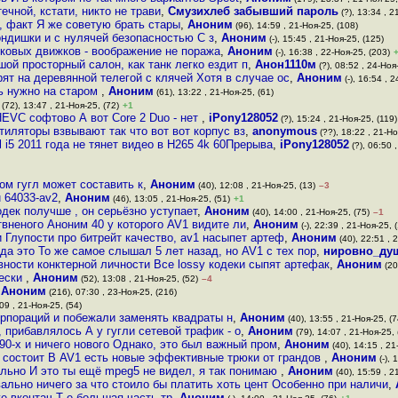
ечной, кстати, никто не трави
,
Смузихлеб забывший пароль
(?), 13:34 , 2
, факт Я же советую брать стары
,
Аноним
(96), 14:59 , 21-Ноя-25, (108)
кондишки и с нулячей безопасностью С з
,
Аноним
(-), 15:45 , 21-Ноя-25, (125)
ковых движков - воображение не поража
,
Аноним
(-), 16:38 , 22-Ноя-25, (203)
ой просторный салон, как танк легко ездит п
,
Анон1110м
(?), 08:52 , 24-Ноя-
ят на деревянной телегой с клячей Хотя в случае ос
,
Аноним
(-), 16:54 , 2
ь нужно на старом
,
Аноним
(61), 13:22 , 21-Ноя-25, (61)
(72), 13:47 , 21-Ноя-25, (72)
+1
HEVC софтово А вот Core 2 Duo - нет
,
iPony128052
(?), 15:24 , 21-Ноя-25, (119)
тиляторы взвывают так что вот вот корпус вз
,
anonymous
(??), 18:22 , 21-Но
l i5 2011 года не тянет видео в H265 4k 60Прерыва
,
iPony128052
(?), 06:50 
ом гугл может составить к
,
Аноним
(40), 12:08 , 21-Ноя-25, (13)
–3
u 64033-av2
,
Аноним
(46), 13:05 , 21-Ноя-25, (51)
+1
кодек получше , он серьёзно уступает
,
Аноним
(40), 14:00 , 21-Ноя-25, (75)
–1
твненого Аноним 40 у которого AV1 видите ли
,
Аноним
(-), 22:39 , 21-Ноя-25, 
 Глупости про битрейт качество, av1 насыпет артеф
,
Аноним
(40), 22:51 , 
да это То же самое слышал 5 лет назад, но AV1 с тех пор
,
нировно_ду
вности конктерной личности Все lossy кодеки сыпят артефак
,
Аноним
(20
чески
,
Аноним
(52), 13:08 , 21-Ноя-25, (52)
–4
,
Аноним
(216), 07:30 , 23-Ноя-25, (216)
09 , 21-Ноя-25, (54)
рпораций и побежали заменять квадраты н
,
Аноним
(40), 13:55 , 21-Ноя-25, (7
, прибавлялось А у гугли сетевой трафик - о
,
Аноним
(79), 14:07 , 21-Ноя-25, 
-90-х и ничего нового Однако, это был важный пром
,
Аноним
(40), 14:15 , 21
и состоит В AV1 есть новые эффективные трюки от грандов
,
Аноним
(-), 
ально И это ты ещё mpeg5 не видел, я так понимаю
,
Аноним
(40), 15:59 , 2
вально ничего за что стоило бы платить хоть цент Особенно при наличи
,
е вконтач Т е большая часть тр
,
Аноним