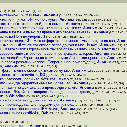
м
(1), 11:48 , 21-Ноя-25, (1)
+48
обственной 187 машине -
,
Аноним
(5), 11:57 , 21-Ноя-25, (5)
+26
 эпла или Гугла тебя же не смуща
,
Аноним
(16), 12:13 , 21-Ноя-25, (16)
+1
аз в книге тоже не мой, хотя сама к
,
Аноним
(5), 12:19 , 21-Ноя-25, (22)
–1
рограммного обеспечения, не знаешь что такое
,
Аноним
(39), 12:43 , 21-Ноя-2
ение в книге И имею ли права я его перепечатывать,
,
Аноним
(96), 14:49 , 
толлмана Но я не уверен
,
1
(??), 15:38 , 21-Ноя-25, (122)
+3
реативы вроде GPL можно форкать и изменять Если нет, то он коп
,
Анон
 изменённый текст это скорее всего другая книга Но вот
,
Аноним
(139), 16
 читаете Я вот затрудняюсь так вот сразу назвать хоть о
,
adolfus
(ok), 13:
овосочетание авторское право и послушайте авторов
,
Аноним
(161), 20:43 
ных людей собирается на этом форуме Авторское право - эт
,
Аноним
(214
й в своем развитии человек Современная юриспруденц
,
Аноним
(214), 05:5
ла
,
Аноним
(43), 12:55 , 21-Ноя-25, (43)
тфон, т к он по своей сути самое лучше
,
Аноним
(161), 20:36 , 21-Ноя-25, (159
 простите пожалуйста
,
КО
(?), 12:57 , 21-Ноя-25, (45)
+3
как отозвали, если что Хотя тот
,
мимо
(?), 14:04 , 21-Ноя-25, (77)
+3
было бы куда эффективнее Тем более что
,
Аноним
(-), 14:26 , 21-Ноя-25, (86)
–
ль платит за двигатель, а производитель его
,
Аноним
(139), 17:01 , 21-Ноя-25
венность Думай что говоришь Расходы - ваши, доход
,
_
(??), 18:46 , 21-Ноя-25,
on is Whistling
(?), 10:20 , 25-Ноя-25, (
252
)
+1
ке По себе не судите, это не но
,
Аноним
(107), 14:57 , 21-Ноя-25, (107)
+1
ть с производства Его продажи рухну
,
пох..
(?), 15:00 , 24-Ноя-25, (
234
)
в серверных процессорах IBM Было
,
Аноним
(161), 20:39 , 21-Ноя-25, (160)
инды ububtu certified н
,
Bob
(??), 15:16 , 21-Ноя-25, (116)
49 , 21-Ноя-25, (2)
+5
c-support-built-i
,
Аноним
(46), 12:58 , 21-Ноя-25, (46)
+3