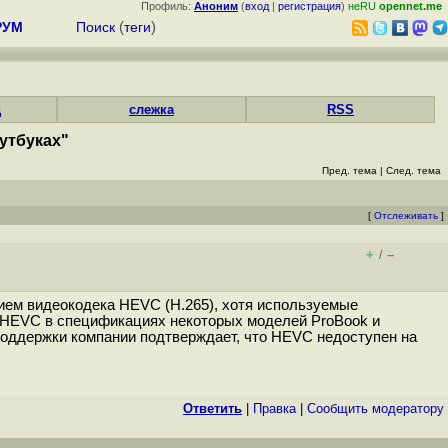
Профиль:
Аноним
(
вход
|
регистрация
)
неRU
opennet.me
РУМ
Поиск
(
теги
)
д
слежка
RSS
утбуках"
Пред. тема
|
След. тема
[
Отслеживать
]
+
–
/
ием видеокодека HEVC (H.265), хотя используемые
я HEVC в спецификациях некоторых моделей ProBook и
 поддержки компании подтверждает, что HEVC недоступен на
Ответить
|
Правка
|
Cообщить модератору