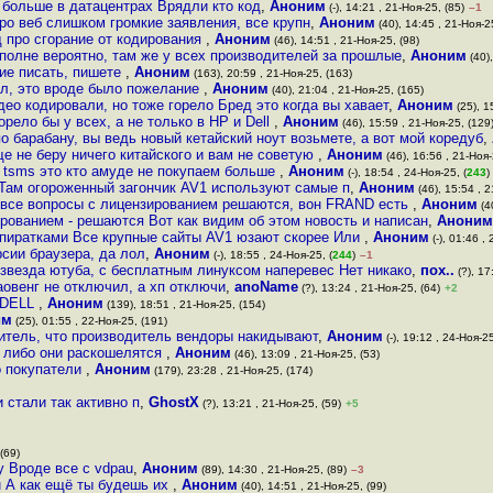
 больше в датацентрах Врядли кто код
,
Аноним
(-), 14:21 , 21-Ноя-25, (85)
–1
ро веб слишком громкие заявления, все крупн
,
Аноним
(40), 14:45 , 21-Ноя-2
д про сгорание от кодирования
,
Аноним
(46), 14:51 , 21-Ноя-25, (98)
вполне вероятно, там же у всех производителей за прошлые
,
Аноним
(40),
ние писать, пишете
,
Аноним
(163), 20:59 , 21-Ноя-25, (163)
ал, это вроде было пожелание
,
Аноним
(40), 21:04 , 21-Ноя-25, (165)
ео кодировали, но тоже горело Бред это когда вы хавает
,
Аноним
(25), 1
орело бы у всех, а не только в HP и Dell
,
Аноним
(46), 15:59 , 21-Ноя-25, (129
по барабану, вы ведь новый кетайский ноут возьмете, а вот мой коредуб
,
е не беру ничего китайского и вам не советую
,
Аноним
(46), 16:56 , 21-Ноя-
tsms это кто амуде не покупаем больше
,
Аноним
(-), 18:54 , 24-Ноя-25, (
243
)
ь Там огороженный загончик AV1 используют самые п
,
Аноним
(46), 15:54 , 2
 все вопросы с лицензированием решаются, вон FRAND есть
,
Аноним
(4
рованием - решаются Вот как видим об этом новость и написан
,
Аноним
 пиратками Все крупные сайты AV1 юзают скорее Или
,
Аноним
(-), 01:46 ,
рсии браузера, да лол
,
Аноним
(-), 18:55 , 24-Ноя-25, (
244
)
–1
 звезда ютуба, с бесплатным линуксом наперевес Нет никако
,
пох..
(?), 17
аовенг не отключил, а хп отключи
,
anoName
(?), 13:24 , 21-Ноя-25, (64)
+2
и DELL
,
Аноним
(139), 18:51 , 21-Ноя-25, (154)
им
(25), 01:55 , 22-Ноя-25, (191)
битель, что производитель вендоры накидывают
,
Аноним
(-), 19:12 , 24-Ноя-25
, либо они раскошелятся
,
Аноним
(46), 13:09 , 21-Ноя-25, (53)
то покупатели
,
Аноним
(179), 23:28 , 21-Ноя-25, (174)
 стали так активно п
,
GhostX
(?), 13:21 , 21-Ноя-25, (59)
+5
(69)
у Вроде все с vdpau
,
Аноним
(89), 14:30 , 21-Ноя-25, (89)
–3
u А как ещё ты будешь их
,
Аноним
(40), 14:51 , 21-Ноя-25, (99)