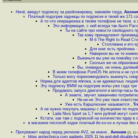
Ничё, введут подписку за разблокировку, заживём тогда
,
Анони
Платный подогрев задницы по подписке в твоей же 171 с
А то что операционка в твоём телефоне не твоя, а
Это информация, с ней всегда так было Расск
Ты на сайте про новости свободного п
Так кому принадлежит произвед
М б The Right to Read С
Столлмана и его к
Для книг есть проблема -
Наверное вы не те книжки
Выкиньте вы уже на помойку сл
Сколько же не образован
Вы, очевидно, не очень далёки
В моем телефоне PureOS Не аппла и не гуг
Только могу порекомендовать выкинуть смар
Норма для адептов яблока, а не адекватных людей
Эту подписку BMW на подогрев жопы уже года три 
Продавать запуск двигателя и мотор-часы 
А знаете, звучит заманчиво потребите
Не-не-не Это уже твоя ответст
Уже есть Каршлюхинг называется
,
Tr
А не нужно покупать машины с функциями по подпис
Lada Niva Sport за 1,7 млн рублей могут сня
Кстати, как там с подпиской на количество ядер 
в магазине microsoft кодек платный йо-хо-хо и лучше без в
Прогревают народ перед релизом AV2, не иначе
,
Аноним
(2), 11:
https arstechnica com gadgets 2025 11 hp-and-dell-disable-hev