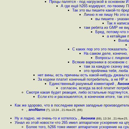
Процы палятся - под нагрузкой в основном И
А где ещё h265 кодируют, по-твоему П
Так это вы пишите какой-то бре
Лично я не пишу Но это 
вы пишите - указа
Так я напис
там ребята из GMP не вид
Бред, потому-что г
а кетайцам 
Вообщ
С каких пор это это показател
На самом деле, конечно,
Вопросы с лицензи
Всякие варезники в основном с
там за каждую скачку ве
это проблема тебя, люба
нет вины, есть причины есть какой-нибудь джаньгх
За кодеки платит конечный потребитель, а не HP 
Единственный разумный коментарий
,
Анон
согласен, всегда за всё платит потре
Смотря какая будет реакция, либо остальные подтянутся
Если кто и раскошелятся, в конечном итоге, так э
Как же здорово, что в последнее время западные производители
,
anoName
(?), 13:24 , 21-Ноя-25, (66)
Ну и ладно, не очень-то и хотелось
,
Аноним
(69), 13:34 , 21-Ноя-25, 
Узнал из этой новости что 265 имел аппаратное ускорение на цп
Более того, h266 тоже имеет аппаратное ускорение на cp