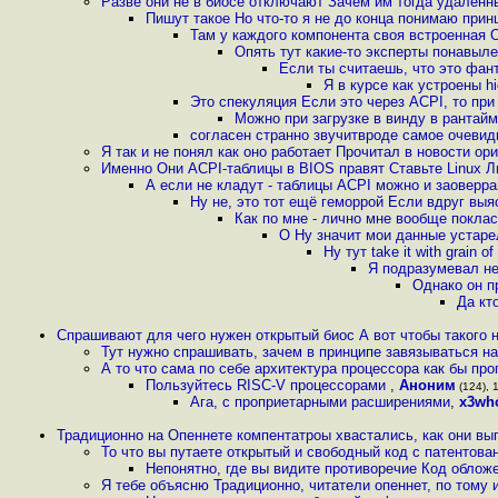
Разве они не в биосе отключают Зачем им тогда удалённ
Пишут такое Но что-то я не до конца понимаю при
Там у каждого компонента своя встроенная 
Опять тут какие-то эксперты понавыл
Если ты считаешь, что это фант
Я в курсе как устроены h
Это спекуляция Если это через ACPI, то пр
Можно при загрузке в винду в рантайм
согласен странно звучитвроде самое очевид
Я так и не понял как оно работает Прочитал в новости ори
Именно Они ACPI-таблицы в BIOS правят Ставьте Linux 
А если не кладут - таблицы ACPI можно и заоверр
Ну не, это тот ещё геморрой Если вдруг выяс
Как по мне - лично мне вообще покла
О Ну значит мои данные устаре
Ну тут take it with grain 
Я подразумевал не
Однако он п
Да кт
Спрашивают для чего нужен открытый биос А вот чтобы такого 
Тут нужно спрашивать, зачем в принципе завязываться н
А то что сама по себе архитектура процессора как бы пр
Пользуйтесь RISC-V процессорами
,
Аноним
(124), 1
Ага, с проприетарными расширениями
,
x3wh
Традиционно на Опеннете компентатроы хвастались, как они вы
То что вы путаете открытый и свободный код с патентова
Непонятно, где вы видите противоречие Код облож
Я тебе объясню Традиционно, читатели опеннет, по тому