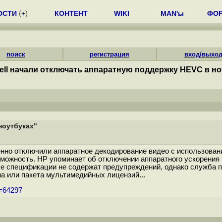
ОСТИ
(
+
)
КОНТЕНТ
WIKI
MAN'ы
ФО
поиск
регистрация
вход/выхо
ell начали отключать аппаратную поддержку HEVC в но
ноутбуках"
енно отключили аппаратное декодирование видео с использован
зможность. HP упоминает об отключении аппаратного ускорени
ьные спецификации не содержат предупреждений, однако служба
а или пакета мультимедийных лицензий...
m=64297