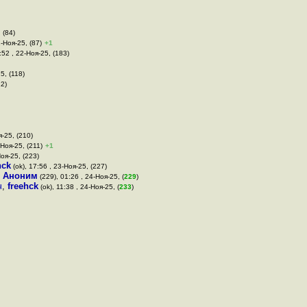
 (84)
1-Ноя-25, (87)
+1
0:52 , 22-Ноя-25, (183)
5, (118)
12)
я-25, (210)
-Ноя-25, (211)
+1
Ноя-25, (223)
hck
(ok), 17:56 , 23-Ноя-25, (227)
,
Аноним
(229), 01:26 , 24-Ноя-25, (
229
)
ч
,
freehck
(ok), 11:38 , 24-Ноя-25, (
233
)