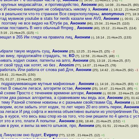
(-), 14:00 , 21-Ноя-25, (76)
+1
а крупных медиасайтах, и противодейство
,
Аноним
(40), 14:08 , 21-Ноя-25, (80)
ю И конечно википедия не собиралась никому з
,
Аноним
(-), 16:12 , 21-Ноя-2
о в реальности что-то странное Все сверхпопулярны
,
anonymous
(??), 18:3
гад мувиков youtube в stats for nerds казали мне AV0
,
Аноним
(-), 00:01 , 2
 поэтому не все видео на Ютубе ра
,
Аноним
(96), 15:04 , 21-Ноя-25, (110)
екпак поставить В него обычный ffmpeg
,
Аноним
(40), 15:12 , 21-Ноя-25, (114)
15:16 , 21-Ноя-25, (115)
+1
 вещал в 265 Им глядя на правила лиц
,
Аноним
(-), 16:14 , 21-Ноя-25, (133)
 выбрали такую модель сущ
,
Аноним
(25), 12:25 , 21-Ноя-25, (25)
–2
ою вину, продолжайте страдать, те
,
КО
(?), 12:58 , 21-Ноя-25, (48)
+1
чивать ходил скажи, патенты на алго
,
Аноним
(25), 13:18 , 21-Ноя-25, (57)
т свой труд как хотят, но без
,
Anonim
(??), 14:07 , 21-Ноя-25, (78)
работать Или работа от слова раб Для
,
Аноним
(25), 14:42 , 21-Ноя-25, (92)
–1
 18:41 , 21-Ноя-25, (150)
25), 01:27 , 22-Ноя-25, (185)
не подразумевающие мутные мафиозные
,
Аноним
(-), 14:16 , 21-Ноя-25, (83)
+2
ретил В смысле легаси, алгоритм остае
,
Аноним
(25), 14:47 , 21-Ноя-25, (95)
+1
той схеме Просто с течением времени алгори
,
Аноним
(-), 00:09 , 22-Ноя-25, (1
ртом два разных алгоритма, а сравниваем мы ведь аси
,
Аноним
(25), 01:42
а тему Разной степени новизны и с разными свойствами Од
,
Аноним
(-), 1
ворим, если забыть этот кодек, то лет через 20 его опять переи
,
Анони
за легаси И ряд софта и железа объективно выпали из употребления По
дь в курсе, что весь ваш спор из-за того, что они решили по 4 цента с ус
т это и это, плати А попытки
,
Аноним
(139), 18:46 , 21-Ноя-25, (152)
+1
ам в руки, и вилы за место штыков, про
,
Аноним
(25), 01:51 , 22-Ноя-25, (190)
од Линуксом оно будет
,
Evgeny
(??), 12:05 , 21-Ноя-25, (12)
+1