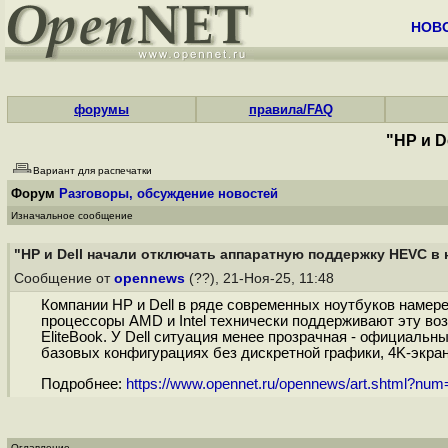
НОВ
форумы
правила/FAQ
"HP и D
Вариант для распечатки
Форум
Разговоры, обсуждение новостей
Изначальное сообщение
"HP и Dell начали отключать аппаратную поддержку HEVC в 
Сообщение от
opennews
(??), 21-Ноя-25, 11:48
Компании HP и Dell в ряде современных ноутбуков намер
процессоры AMD и Intel технически поддерживают эту во
EliteBook. У Dell ситуация менее прозрачная - официал
базовых конфигурациях без дискретной графики, 4K-экран
Подробнее:
https://www.opennet.ru/opennews/art.shtml?nu
Оглавление