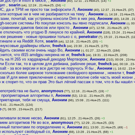
ый доступ и mitm в биосе,
,
Аноним
(40), 12:11 , 21-Ноя-25, (14)
+3
нцип
,
soarin
(ok), 12:24 , 21-Ноя-25, (24)
+2
ОС, да и TPM не просто так энфорсили Л
,
Аноним
(40), 12:37 , 21-Ноя-25, (37)
езли которые ни в чем не разбираются на тему
,
Аноним
(-), 14:18 , 21-Ноя-25,
азии, почитай, как устроены консоли Drm в них реа
,
Аноним
(40), 14:28 , 2
igh-secure системы Но покупая консоль вы явно подписали
,
Аноним
(-), 0
и сравнении дампов биосов или просто
,
Аноним
(47), 12:58 , 21-Ноя-25, (47)
е отключать что угодно В линуксе по крайней
,
Аноним
(118), 15:24 , 21-Ноя-2
ное решение - новые прошивки только с о
,
penetrator
(?), 15:10 , 21-Ноя-25, (1
гинале и на Reddit Хотя
,
soarin
(ok), 12:16 , 21-Ноя-25, (20)
+1
Линуксовые драйверы обычн
,
freehck
(ok), 23:30 , 21-Ноя-25, (175)
айдить своими если очень надо Во
,
Аноним
(-), 01:27 , 22-Ноя-25, (184)
нится, что i915 amdgpu нихрена не иг
,
freehck
(ok), 19:31 , 22-Ноя-25, (208)
сть на H 265 vs хардварный декодер Мертворож
,
Аноним
(210), 00:09 , 23-Но
ли Если так, то в целом для дебиана, рабочее реше
,
freehck
(ok), 00:19 , 23
of salt - за все версии и все дистро не поручусь Я бы
,
Аноним
(-), 16:02 , 23-
сколько более широкое толкование свободного времени , нежели т
,
free
рав И для меня приключения с кернелом вполне себе часть моей жизни
о ж спорит-то, что он прав Это был лёгкий пассаж о том, что я бы нашёл 
непотребства не было
,
anonymous
(??), 12:16 , 21-Ноя-25, (19)
+7
а проприетарные алгоритмы п
,
Аноним
(52), 13:11 , 21-Ноя-25, (55)
оприетарная, тебя не смуща
,
Аноним
(96), 15:08 , 21-Ноя-25, (111)
5:41 , 21-Ноя-25, (124)
o
(?), 08:55 , 23-Ноя-25, (217)
пиливали всякие несво
,
Аноним
(61), 12:25 , 21-Ноя-25, (26)
+3
нием алгоритмов Не во все
,
anonymous
(??), 12:29 , 21-Ноя-25, (33)
енный патентами по определению н
,
Аноним
(61), 13:00 , 21-Ноя-25, (49)
–1
 и используют свободный со
,
Аноним
(68), 13:28 , 21-Ноя-25, (68)
+1