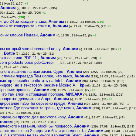
 21-Ноя-25, (176)
+3
,
Аноним
(2), 09:38 , 22-Ноя-25, (195)
09), 21:22 , 22-Ноя-25, (209)
+1
, 24-Ноя-25, (
230
)
+1
й, до 24 за каждый в сша
,
Аноним
(-), 18:12 , 24-Ноя-25, (
240
)
ей от конкурента - тоже в
,
Аноним
(-), 13:49 , 21-Ноя-25, (73)
+1
рочих блобов Недавн
,
Аноним
(-), 11:58 , 21-Ноя-25, (6)
+2
сы который уже deprecated по су
,
Аноним
(-), 14:30 , 21-Ноя-25, (88)
+1
т
,
Bottle
(?), 12:19 , 21-Ноя-25, (21)
актное, типа PDP-11
,
Аноним
(28), 12:26 , 21-Ноя-25, (28)
+2
com products obso pdp-11-repli
,
_
(??), 18:57 , 21-Ноя-25, (155)
3 , 21-Ноя-25, (168)
бы его хватило на всю жизнь Одно
,
Аноним
(29), 12:27 , 21-Ноя-25, (29)
а случай переезда Тем более, что выхо
,
Аноним
(139), 17:05 , 21-Ноя-25, (141)
ьютер способен работать на Intel
,
Аноним
(96), 14:53 , 21-Ноя-25, (102)
индовс, но в текстовом режиме Можно А
,
_kp
(ok), 21:08 , 21-Ноя-25, (166)
й проприетарщины
,
Аноним
(29), 12:25 , 21-Ноя-25, (27)
+3
 что там злой и страшный проприе
,
МИСАКА
(?), 12:51 , 22-Ноя-25, (201)
аппаратно декодиться А про
,
Аноним
(-), 12:31 , 21-Ноя-25, (34)
+3
дирование h265 Ты серьёзно предл
,
Аноним
(40), 12:45 , 21-Ноя-25, (40)
–1
етнее Где проходит та грань, где можн
,
Аноним
(139), 17:07 , 21-Ноя-25, (142
40), 17:12 , 21-Ноя-25, (144)
одеке,он просто для десктопа кору
,
Аноним
(41), 12:47 , 21-Ноя-25, (41)
ноним
(96), 14:55 , 21-Ноя-25, (103)
пического названия, какой бы процессо
,
Аноним
(139), 17:08 , 21-Ноя-25, (143)
ка остальные на 2 сидели и были довольны Та
,
Аноним
(40), 17:40 , 21-Ноя-2
в И в котором не так много вариантов Spect
,
Аноним
(179), 23:37 , 21-Ноя-25,