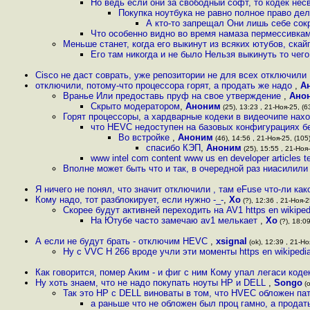
Но ведь если они за свободный софт, то кодек не
Покупка ноутбука не равно полное право дел
А кто-то запрещал Они лишь себе сок
Что особенно видно во время намаза пермессивкам
Меньше станет, когда его выкинут из всяких ютубов, скайп
Его там никогда и не было Нельзя выкинуть то чего
Cisco не даст соврать, уже репозитории не для всех отключили
отключили, потому-что процессора горят, а продать же надо
,
А
Вранье Или предоставь пруф на свое утверждение
,
Ано
Скрыто модератором
,
Аноним
(25), 13:23 , 21-Ноя-25, (6
Горят процессоры, а хардварные кодеки в видеочипе нах
что HEVC недоступен на базовых конфигурациях бе
Во встройке
,
Аноним
(46), 14:56 , 21-Ноя-25, (105
спасибо КЭП
,
Аноним
(25), 15:55 , 21-Ноя-
www intel com content www us en developer articles 
Вполне может быть что и так, в очередной раз ниасилил
Я ничего не понял, что значит отключили , там eFuse что-ли как
Кому надо, тот разблокирует, если нужно -_-
,
Xo
(?), 12:36 , 21-Ноя-2
Скорее будут активней переходить на AV1 https en wikiped
На Ютубе часто замечаю av1 мелькает
,
Xo
(?), 18:09
А если не будут брать - отключим HEVC
,
xsignal
(ok), 12:39 , 21-Но
Ну с VVC H 266 вроде учли эти моменты https en wikipedia 
Как говорится, помер Аким - и фиг с ним Кому упал легаси кодек
Ну хоть знаем, что не надо покупать ноуты HP и DELL
,
Songo
(o
Так это HP с DELL виноваты в том, что HVEC обложен п
а раньше что не обложен был проц гамно, а продат