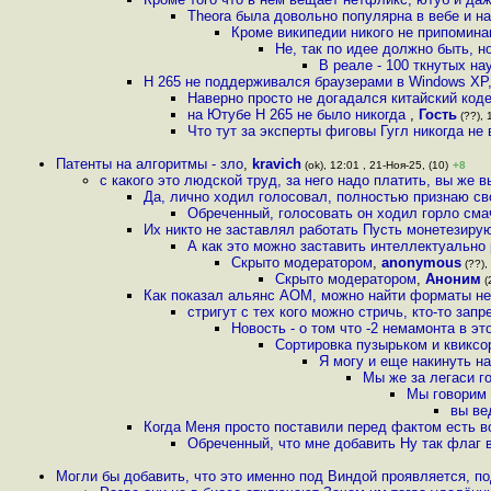
Theora была довольно популярна в вебе и н
Кроме википедии никого не припомина
Не, так по идее должно быть, н
В реале - 100 ткнутых нау
H 265 не поддерживался браузерами в Windows XP,
Наверно просто не догадался китайский код
на Ютубе H 265 не было никогда
,
Гость
(??), 
Что тут за эксперты фиговы Гугл никогда не
Патенты на алгоритмы - зло
,
kravich
(ok), 12:01 , 21-Ноя-25, (10)
+8
с какого это людской труд, за него надо платить, вы же
Да, лично ходил голосовал, полностью признаю св
Обреченный, голосовать он ходил горло сма
Их никто не заставлял работать Пусть монетезирую
А как это можно заставить интеллектуально 
Скрыто модератором
,
anonymous
(??),
Скрыто модератором
,
Аноним
(
Как показал альянс AOM, можно найти форматы 
стригут с тех кого можно стричь, кто-то зап
Новость - о том что -2 немамонта в э
Сортировка пузырьком и квиксо
Я могу и еще накинуть н
Мы же за легаси го
Мы говорим 
вы ве
Когда Меня просто поставили перед фактом есть во
Обреченный, что мне добавить Ну так флаг в
Могли бы добавить, что это именно под Виндой проявляется, п