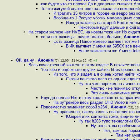
как будто что-то плохое Да и давление снижает Апт
То что жигулей хватит ещё на несколько поколений
И тратить 15 литров в городе на ведро без 
Вообще-то 1 Ресурс убогих маломощных сов
Иногда катаюсь на старой Волге Больш
Некоторые идут дальше и фигар
На старом железе нет HVEC, на новом тоже нет Но сидет
если нет разницы - зачем платить больше
,
Аноним
Есть разница Новое железо вытянет тот же 
В 4К вытянет У меня на 5950X все вен
Но не заикакется же У меня Inte
Ой, да ну
,
Аноним
(9), 12:00 , 21-Ноя-25, (9)
+8
Весь качественный контент в этом кодеке В некачественн
YouTube и ещё много других сайтов https opennet r
Из того, что я видел а я очень хотел найти 
Сказки венского леса от одного единс
Ну это уже переход на личности
Честно - не понимаю отку
Это лишь аналитика акти
Ерунда полная Нет в этом кодаке контента практи
На рутрекере весь раздел UHD Video в нём
Повсеместно заменяет собой х264
,
Аноним
(52), 13:
Ну правильно, наслушались евангелистов ко
Юзерей и их контента тоже, видите ли
Ну так h265 тупо технологии 80
Ну так в этом проблема 
Нет, там всё норм
Там нет бук
Кроме того что в нем вещает нетфликс, ютуб и даж