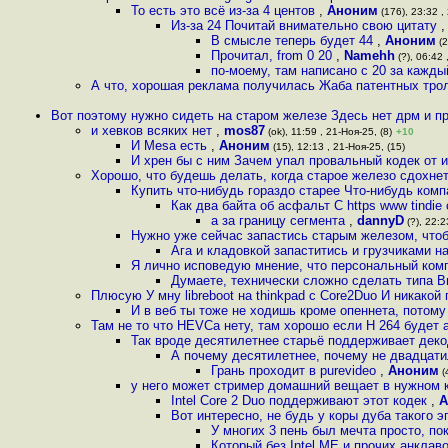
То есть это всё из-за 4 центов
,
Аноним
(176), 23:32 ,
Из-за 24 Почитай внимательно свою цитату
В смысле теперь будет 44
,
Аноним
(2
Прочитал, from 0 20
,
Namehh
(?), 06:42 
по-моему, там написано с 20 за кажды
А что, хорошая реклама получилась Жаба патентных тролл
Вот поэтому нужно сидеть на старом железе Здесь нет дрм и п
и хевков всяких нет
,
mos87
(ok), 11:59 , 21-Ноя-25, (8)
+10
И Mesa есть
,
Аноним
(15), 12:13 , 21-Ноя-25, (15)
И хрен бы с ним Зачем упал провальный кодек от и
Хорошо, что будешь делать, когда старое железо сдохне
Купить что-нибудь гораздо старее Что-нибудь комп
Как два байта об асфальт С https www tindie 
а за границу сегмента
,
dannyD
(?), 22:2
Нужно уже сейчас запастись старым железом, что
Ага и кладовкой запаститись и грузчиками н
Я лично исповедую мнение, что персональный комп
Думаете, технически сложно сделать типа В
Плюсую У мну libreboot на thinkpad с Core2Duo И никако
И в веб ты тоже не ходишь кроме опеннета, потому
Там не то что HEVCа нету, там хорошо если H 264 будет 
Так вроде десятилетнее старьё поддерживает деко
А почему десятилетнее, почему не двадцатил
Грань проходит в purevideo
,
Аноним
(
у него может стример домашний вещает в нужном к
Intel Core 2 Duo поддерживают этот кодек
,
А
Вот интересно, не будь у коры дуба такого э
У многих 3 пень был мечта просто, по
Который без Intel ME и прочих анклаво