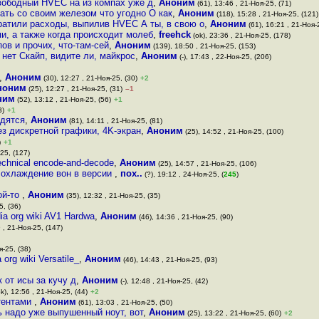
свободный HVEC на из компах уже д
,
Аноним
(61), 13:46 , 21-Ноя-25, (71)
ать со своим железом что угодно О как
,
Аноним
(118), 15:28 , 21-Ноя-25, (121)
ратили расходы, выпилив HVEC А ты, в свою о
,
Аноним
(61), 16:21 , 21-Ноя-
и, а также когда происходит молеб
,
freehck
(ok), 23:36 , 21-Ноя-25, (178)
ов и прочих, что-там-сей
,
Аноним
(139), 18:50 , 21-Ноя-25, (153)
 нет Скайп, видите ли, майкрос
,
Аноним
(-), 17:43 , 22-Ноя-25, (206)
,
Аноним
(30), 12:27 , 21-Ноя-25, (30)
+2
ноним
(25), 12:27 , 21-Ноя-25, (31)
–1
ним
(52), 13:12 , 21-Ноя-25, (56)
+1
3)
+1
одятся
,
Аноним
(81), 14:11 , 21-Ноя-25, (81)
з дискретной графики, 4K-экран
,
Аноним
(25), 14:52 , 21-Ноя-25, (100)
)
+1
25, (127)
technical encode-and-decode
,
Аноним
(25), 14:57 , 21-Ноя-25, (106)
и охлаждение вон в версии
,
пох..
(?), 19:12 , 24-Ноя-25, (
245
)
ой-то
,
Аноним
(35), 12:32 , 21-Ноя-25, (35)
5, (36)
ia org wiki AV1 Hardwa
,
Аноним
(46), 14:36 , 21-Ноя-25, (90)
 , 21-Ноя-25, (147)
я-25, (38)
org wiki Versatile_
,
Аноним
(46), 14:43 , 21-Ноя-25, (93)
 от исы за кучу д
,
Аноним
(-), 12:48 , 21-Ноя-25, (42)
k), 12:56 , 21-Ноя-25, (44)
+2
атентами
,
Аноним
(61), 13:03 , 21-Ноя-25, (50)
ь надо уже выпушенный ноут, вот
,
Аноним
(25), 13:22 , 21-Ноя-25, (60)
+2