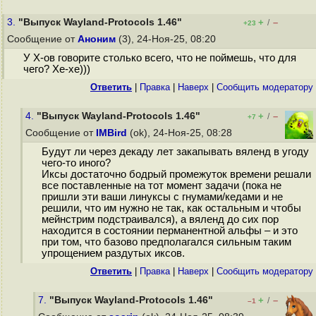
3.
"Выпуск Wayland-Protocols 1.46"
+
–
/
+23
Сообщение от
Аноним
(3), 24-Ноя-25, 08:20
У Х-ов говорите столько всего, что не поймешь, что для
чего? Хе-хе)))
Ответить
|
Правка
|
Наверх
|
Cообщить модератору
4.
"Выпуск Wayland-Protocols 1.46"
+
–
/
+7
Сообщение от
IMBird
(ok), 24-Ноя-25, 08:28
Будут ли через декаду лет закапывать вяленд в угоду
чего-то иного?
Иксы достаточно бодрый промежуток времени решали
все поставленные на тот момент задачи (пока не
пришли эти ваши линуксы с гнумами/кедами и не
решили, что им нужно не так, как остальным и чтобы
мейнстрим подстраивался), а вяленд до сих пор
находится в состоянии перманентной альфы – и это
при том, что базово предполагался сильным таким
упрощением раздутых иксов.
Ответить
|
Правка
|
Наверх
|
Cообщить модератору
7.
"Выпуск Wayland-Protocols 1.46"
+
–
/
–1