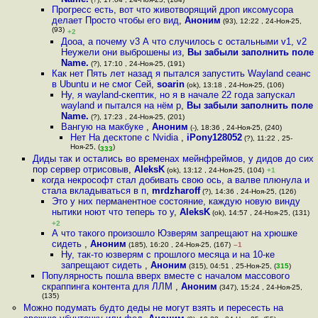
Прогресс есть, вот что животворящий дроп иксомусора
делает Просто чтобы его вид
,
Аноним
(93), 12:22 , 24-Ноя-25,
(93)
+2
Дооа, а почему v3 А что случилось с остальными v1, v2
Неужели они выброшены из
,
Вы забыли заполнить поле
Name.
(?), 17:10 , 24-Ноя-25, (191)
Как нет Пять лет назад я пытался запустить Wayland сеанс
в Ubuntu и не смог Сей
,
soarin
(ok), 13:18 , 24-Ноя-25, (106)
Ну, я wayland-скептик, но я в начале 22 года запускал
wayland и пытался на нём р
,
Вы забыли заполнить поле
Name.
(?), 17:23 , 24-Ноя-25, (201)
Вангую на макбуке
,
Аноним
(-), 18:36 , 24-Ноя-25, (240)
Нет На десктопе с Nvidia
,
iPony128052
(?), 11:22 , 25-
Ноя-25, (
)
333
Диды так и остались во временах мейнфреймов, у дидов до сих
пор сервер отрисовыв
,
AleksK
(ok), 13:12 , 24-Ноя-25, (104)
+1
когда некрософт стал добивать свою ось, а валве плюнула и
стала вкладываться в п
,
mrdzharoff
(?), 14:36 , 24-Ноя-25, (126)
Это у них перманентное состояние, каждую новую винду
нытики ноют что теперь то у
,
AleksK
(ok), 14:57 , 24-Ноя-25, (131)
+2
А что такого произошло Юзверям запрещают на хрюшке
сидеть
,
Аноним
(185), 16:20 , 24-Ноя-25, (167)
–1
Ну, так-то юзверям с прошлого месяца и на 10-ке
запрещают сидеть
,
Аноним
(315), 04:51 , 25-Ноя-25, (
315
)
Популярность пошла вверх вместе с началом массового
скраппинга контента для ЛЛМ
,
Аноним
(347), 15:24 , 24-Ноя-25,
(135)
Можно подумать будто деды не могут взять и пересесть на