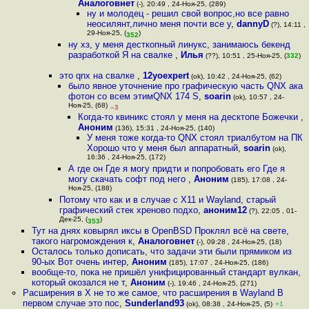
Аналоговнет
(-), 20:49 , 24-Ноя-25, (289)
ну и молодец - решил свой вопрос,но все равно
неосилянт,лично меня почти все у
,
dannyD
(?), 14:11 ,
29-Ноя-25, (
)
352
ну хз, у меня десткопный линукс, занимаюсь бекенд
разработкой Я на свалке
,
Илья
(??), 10:51 , 25-Ноя-25, (
332
)
это qnx на свалке
,
12yoexpert
(ok), 10:42 , 24-Ноя-25, (62)
было явное уточнение про графическую часть QNX ака
фотон со всем этимQNX 174 S
,
soarin
(ok), 10:57 , 24-
Ноя-25, (68)
–3
Когда-то квиникс стоял у меня на десктопе Божечки
,
Аноним
(136), 15:31 , 24-Ноя-25, (140)
У меня тоже когда-то QNX стоял триалбутом на ПК
Хорошо что у меня был аппаратный
,
soarin
(ok),
16:36 , 24-Ноя-25, (172)
А где он Где я могу придти и попробовать его Где я
могу скачать софт под него
,
Аноним
(185), 17:08 , 24-
Ноя-25, (188)
Потому что как и в случае с X11 и Wayland, старый
графический стек хреново подхо
,
аноним12
(?), 22:05 , 01-
Дек-25, (
)
353
Тут на днях ковырял иксы в OpenBSD Проклял всё на свете,
такого нагромождения к
,
Аналоговнет
(-), 09:28 , 24-Ноя-25, (18)
Осталось только дописать, что задачи эти были прямиком из
90-ых Вот очень интер
,
Аноним
(185), 17:07 , 24-Ноя-25, (186)
вообще-то, пока не пришёл унифицированный стандарт вулкан,
который окозался не т
,
Аноним
(-), 19:46 , 24-Ноя-25, (271)
Расширения в X не то же самое, что расширения в Wayland В
первом случае это пос
,
Sunderland93
(ok), 08:38 , 24-Ноя-25, (5)
+1