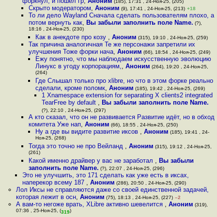
форкнул, и пошёл гр
,
Аноним
(185), 17:31 , 24-Ноя-25, (205)
Скрыто модератором
,
Аноним
(9), 17:41 , 24-Ноя-25, (213)
+18
То ли дело Wayland Сначала сделать пользователям плохо, а
потом вернуть как
,
Вы забыли заполнить поле Name.
(?),
18:16 , 24-Ноя-25, (230)
Как в анекдоте про козу
,
Аноним
(315), 19:10 , 24-Ноя-25, (259)
Так причина аналогичная Те же персонажи запретили их
улучшения Тоже форки нача
,
Аноним
(66), 18:54 , 24-Ноя-25, (249)
Ежу понятно, что мы наблюдаем искусственную эволюцию
Линукс в угоду корпорациям,
,
Аноним
(264), 19:20 , 24-Ноя-25,
(264)
Где Слышал только про xlibre, но что в этом форке реально
сделали, кроме поломк
,
Аноним
(185), 19:42 , 24-Ноя-25, (269)
1 Xnamespace extension for separating X clients2 integrated
TearFree by default
,
Вы забыли заполнить поле Name.
(?), 22:10 , 24-Ноя-25, (297)
А кто сказал, что он не развивается Развитие идёт, но в обход
комитета Уже нап
,
Аноним
(66), 18:55 , 24-Ноя-25, (250)
Ну а где вы видите развитие иксов
,
Аноним
(185), 19:41 , 24-
Ноя-25, (268)
Тогда это точно не про Вейланд
,
Аноним
(315), 19:12 , 24-Ноя-25,
(261)
Какой именно драйвер у вас не заработал
,
Вы забыли
заполнить поле Name.
(?), 22:07 , 24-Ноя-25, (296)
Это не улучшить, это 171 сделать как уже есть в иксах,
наперекор всему 187
,
Аноним
(286), 20:50 , 24-Ноя-25, (290)
Лол Иксы не справляются даже со своей единственной задачей,
которая лежит в осн
,
Аноним
(75), 18:13 , 24-Ноя-25, (227)
–2
А вам-то негоже врать, XLibre активно шевелится
,
Аноним
(319),
07:36 , 25-Ноя-25, (
)
319