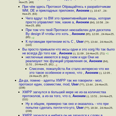
Ноя-25, (49)
При чём здесь Протокол Обращайтесь к разработчикам
WM, DE и прикладных приложен
,
Аноним
(-), 10:47 , 24-
Ноя-25, (63)
Чего вдруг то ВМ это примитивнейшая вещь, которая
просто управляет тем, какие a
,
Аноним
(64), 10:58 , 24-
Ноя-25, (69)
При том что твой Протокол неюзабелен для десктопа
By design И чтобы это хоть
,
Аноним
(85), 12:00 , 24-Ноя-25,
(85)
+2
К пуговицам претензии есть С
,
User
(??), 13:44 , 24-Ноя-25,
(110)
Вы просто привыкли что иксы одни и это xorg Но так было
не всегда До того как
,
Аноним
(-), 11:09 , 24-Ноя-25, (71)
+1
неглючные имеются в виду гном и кде Они не
реализуют тех функций управления ок
,
Аноним
(64),
11:51 , 24-Ноя-25, (81)
–1
Списочек, пожалуйста Аж стало интересно что же
это такое особенное и нужно, что
,
Аноним
(-), 12:05 ,
24-Ноя-25, (87)
Да-да, помню - адепты XMPP так же говорили - мол,
протокол един, совместим, mod
,
User
(??), 13:44 , 24-Ноя-25,
(108)
XMPP загнулся в большей мере не из-за количества
протоколов, а из-за того, что о
,
Аноним
(-), 13:51 , 24-Ноя-25,
(111)
Ну в общем, примерно так оно и оказалось - что при
попытке сделать почти-что-уго
,
User
(??), 18:34 , 24-Ноя-25,
(238)
XMPP загнулся и нифига он не загнулся к слову в