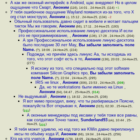
А как же оконный интерфейс в Android, щас внедряют Но в целом
ощущение что Смарт
,
Аноним
(116), 14:01 , 24-Ноя-25, (114)
+1
У тебя ошибочное ощущение Wayland появился из-за того, что X
org стал монструзо
,
Аноним
(-), 15:12 , 24-Ноя-25, (134)
–2
Обычный пользователь давно сидит в мобиле и мотает пальцем
тикток Мы же говорим
,
Аноним
(66), 17:11 , 24-Ноя-25, (193)
Профессиональное использование линукс-десктопа И если
это не программирование,
,
Аноним
(136), 17:28 , 24-Ноя-25, (204)
А зря Профессиональное использование линукс-десктопа
было последние 30 лет May
,
Вы забыли заполнить поле
Name.
(?), 18:06 , 24-Ноя-25, (224)
Подожди, но причём здесь линукс Аа, ты исходишь из
того, что этот софт есть в то
,
Аноним
(136), 20:03 , 24-Ноя-25,
(277)
Я исхожу из того, что специально под этот software
компания Silicon Graphics про
,
Вы забыли заполнить
поле Name.
(?), 22:04 , 24-Ноя-25, (295)
IRIS не linux
,
Аноним
(306), 23:53 , 24-Ноя-25, (
308
)
Да, но те workstations были именно на Linux
,
Аноним
(64), 04:47 , 25-Ноя-25, (
314
)
Не выдумывай
,
Аноним
(-), 18:32 , 24-Ноя-25, (236)
Я вот мимо проходил, вижу, что ты разбираешься Поясни,
пожалуйста Вот открываю я
,
Аноним
(315), 02:30 , 25-Ноя-25,
(
)
311
А оконные менеджеры под иксами у тебя тоже все равны,
как солдатики Точно также
,
Sunderland93
(ok), 10:44 , 25-
Ноя-25, (
)
331
Я тебя может удивлю, но код того же KWin давно переплюнул
иксы по объёму кода И
,
Аноним
(66), 19:04 , 24-Ноя-25, (256)
Кто на что учился
,
Аноним
(179), 18:05 , 24-Ноя-25, (223)