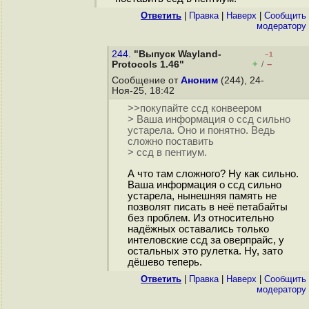
Ответить
|
Правка
|
Наверх
|
Cообщить
модератору
244.
"Выпуск Wayland-
–1
+
–
Protocols 1.46"
/
Сообщение от
Аноним
(244), 24-
Ноя-25, 18:42
>>покупайте ссд конвеером
> Ваша информация о ссд сильно
устарела. Оно и понятно. Ведь
сложно поставить
> ссд в пентиум.
А что там сложного? Ну как сильно.
Ваша информация о ссд сильно
устарела, нынешняя память не
позволят писать в неё петабайты
без проблем. Из относительно
надёжных оставались только
интеловские ссд за оверпрайс, у
остальных это рулетка. Ну, зато
дёшево теперь.
Ответить
|
Правка
|
Наверх
|
Cообщить
модератору