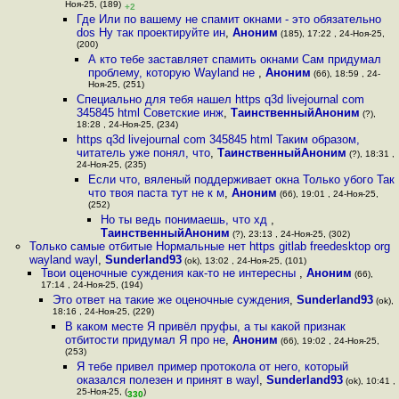
Ноя-25, (189)
+2
Где Или по вашему не спамит окнами - это обязательно
dos Ну так проектируйте ин
,
Аноним
(185), 17:22 , 24-Ноя-25,
(200)
А кто тебе заставляет спамить окнами Сам придумал
проблему, которую Wayland не
,
Аноним
(66), 18:59 , 24-
Ноя-25, (251)
Специально для тебя нашел https q3d livejournal com
345845 html Советские инж
,
ТаинственныйАноним
(?),
18:28 , 24-Ноя-25, (234)
https q3d livejournal com 345845 html Таким образом,
читатель уже понял, что
,
ТаинственныйАноним
(?), 18:31 ,
24-Ноя-25, (235)
Если что, вяленый поддерживает окна Только убого Так
что твоя паста тут не к м
,
Аноним
(66), 19:01 , 24-Ноя-25,
(252)
Но ты ведь понимаешь, что хд
,
ТаинственныйАноним
(?), 23:13 , 24-Ноя-25, (302)
Только самые отбитые Нормальные нет https gitlab freedesktop org
wayland wayl
,
Sunderland93
(ok), 13:02 , 24-Ноя-25, (101)
Твои оценочные суждения как-то не интересны
,
Аноним
(66),
17:14 , 24-Ноя-25, (194)
Это ответ на такие же оценочные суждения
,
Sunderland93
(ok),
18:16 , 24-Ноя-25, (229)
В каком месте Я привёл пруфы, а ты какой признак
отбитости придумал Я про не
,
Аноним
(66), 19:02 , 24-Ноя-25,
(253)
Я тебе привел пример протокола от него, который
оказался полезен и принят в wayl
,
Sunderland93
(ok), 10:41 ,
25-Ноя-25, (
)
330