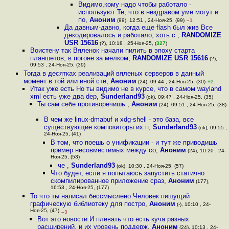
Видимо,кому надо чтобы работало -
используют Те, что в нездравом уме могут и
по
,
Аноним
(99), 12:51 , 24-Ноя-25, (99)
–1
Да давным-давно, когда еще flash был жив Все
декодировалось и работало, хоть с
,
RANDOMIZE
USR 15616
(?), 10:18 , 25-Ноя-25, (
327
)
Воистену так Вяленок начали пилить в эпоху старта
планшетов, в погоне за мелком
,
RANDOMIZE USR 15616
(?),
09:53 , 24-Ноя-25, (39)
Тогда в десятках реализаций вяленых серверов в данный
момент в той или иной сте
,
Аноним
(24), 09:44 , 24-Ноя-25, (30)
+2
Итак уже есть Но ты видимо не в курсе, что в самом wayland
xml есть уже два dep
,
Sunderland93
(ok), 09:47 , 24-Ноя-25, (35)
Ты сам себе противоречишь
,
Аноним
(24), 09:51 , 24-Ноя-25, (38)
В чем же linux-dmabuf и xdg-shell - это база, все
существующие композиторы их п
,
Sunderland93
(ok), 09:55 ,
24-Ноя-25, (41)
В том, что поешь о унификации - и тут же приводишь
пример несовместимых между со
,
Аноним
(24), 10:20 , 24-
Ноя-25, (53)
че
,
Sunderland93
(ok), 10:30 , 24-Ноя-25, (57)
Что будет, если я попытаюсь запустить статично
скомпилированное приложение сраз
,
Аноним
(177),
16:53 , 24-Ноя-25, (177)
То что ты написал бессмыслено Человек пишущий
графическую библиотеку для постро
,
Аноним
(-), 10:10 , 24-
Ноя-25, (47)
–3
Вот это новости И плевать что есть куча разных
расширений, и их уровень поддерж
,
Аноним
(24), 10:13 , 24-