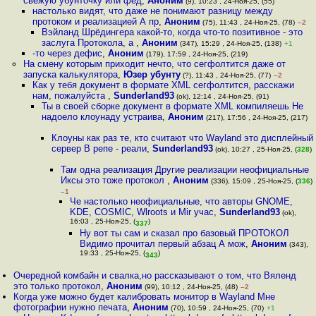
свежую убунточку или фед
,
Аноним
(9), 10:23 , 24-Ноя-25, (55)
настолько видят, что даже не понимают разницу между
протоком и реализацией А пр
,
Аноним
(75), 11:43 , 24-Ноя-25, (78)
–2
Вэйланд Шрёдингера какой-то, когда что-то позитивное - это
заслуга Протокола, а
,
Аноним
(347), 15:29 , 24-Ноя-25, (138)
+1
-то через дефис
,
Аноним
(179), 17:59 , 24-Ноя-25, (219)
На смену которым приходит нечто, что сегфолтится даже от
запуска калькулятора
,
Юзер убунту
(?), 11:43 , 24-Ноя-25, (77)
–2
Как у тебя документ в формате XML сегфолтится, расскажи
нам, пожалуйста
,
Sunderland93
(ok), 12:14 , 24-Ноя-25, (91)
Ты в своей сборке документ в формате XML компиляешь Не
надоело клоунаду устраива
,
Аноним
(217), 17:56 , 24-Ноя-25, (217)
Клоуны как раз те, кто считают что Wayland это дисплейный
сервер В репе - реали
,
Sunderland93
(ok), 10:27 , 25-Ноя-25, (
328
)
Там одна реализация Другие реализации неофициальные
Иксы это тоже протокол
,
Аноним
(336), 15:09 , 25-Ноя-25, (
336
)
–1
Че настолько неофициальные, что авторы GNOME,
KDE, COSMIC, Wlroots и Mir учас
,
Sunderland93
(ok),
16:03 , 25-Ноя-25, (
)
337
Ну вот ты сам и сказал про базовый ПРОТОКОЛ
Видимо прочитал первый абзац А мож
,
Аноним
(343),
19:33 , 25-Ноя-25, (
)
343
Очередной комбайн и свалка,но рассказывают о том, что Вяленд
это только протокол
,
Аноним
(99), 10:12 , 24-Ноя-25, (48)
–2
Когда уже можно будет калибровать монитор в Wayland Мне
фотографии нужно печата
,
Аноним
(70), 10:59 , 24-Ноя-25, (70)
+1