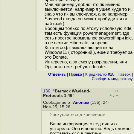
Мне например удобно что пк именно
выключается, например я ушел куда то и
знаю что пк выключился, а не например
Suspend ( когда он может пробудится от
вай-фай ).
Вообщем только по этому использую Kde,
там есть функция powermanagement, где
есть простое нормальное poweroff при idle,
а не всякие Hibernate, suspend.
Кстати софт выключающий пк на
Windows11 ( сторонний ), еще и требует за
это Donate.
Интересно, а за смену разрешения, или
Dpi, они тоже требуют donate.
Ответить
|
Правка
|
К родителю #20
|
Наверх
|
Cообщить модератору
136.
"Выпуск Wayland-
+1
+
–
Protocols 1.46"
/
Сообщение от
Аноним
(136), 24-
Ноя-25, 15:26
>покупайте ссд конвеером
Ваша информация о ссд сильно
устарела. Оно и понятно. Ведь сложно
поставить ссд в пентиум.