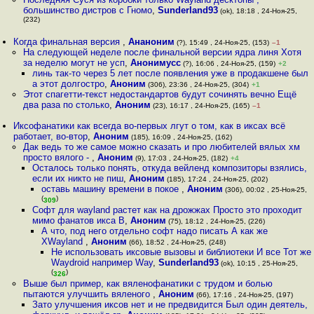
большинство дистров с Гномо
,
Sunderland93
(ok), 18:18 , 24-Ноя-25,
(232)
Когда финальная версия
,
Ананоним
(?), 15:49 , 24-Ноя-25, (153)
–1
На следующей неделе после финальной версии ядра линя Хотя
за неделю могут не усп
,
Анонимусс
(?), 16:06 , 24-Ноя-25, (159)
+2
линь так-то через 5 лет после появления уже в продакшене был
а этот долгостро
,
Аноним
(306), 23:36 , 24-Ноя-25, (304)
+1
Этот спагетти-текст недостандартов будут сочинять вечно Ещё
два раза по столько
,
Аноним
(23), 16:17 , 24-Ноя-25, (165)
–1
Иксофанатики как всегда во-первых лгут о том, как в иксах всё
работает, во-втор
,
Аноним
(185), 16:09 , 24-Ноя-25, (162)
Дак ведь то же самое можно сказать и про любителей вялых хм
просто вялого -
,
Аноним
(9), 17:03 , 24-Ноя-25, (182)
+4
Осталось только понять, откуда вейленд композиторы взялись,
если их никто не пиш
,
Аноним
(185), 17:24 , 24-Ноя-25, (202)
оставь машину времени в покое
,
Аноним
(306), 00:02 , 25-Ноя-25,
(
)
309
Софт для wayland растет как на дрожжах Просто это проходит
мимо фанатов икса В
,
Аноним
(75), 18:12 , 24-Ноя-25, (226)
А что, под него отдельно софт надо писать А как же
XWayland
,
Аноним
(66), 18:52 , 24-Ноя-25, (248)
Не использовать иксовые вызовы и библиотеки И все Тот же
Waydroid например Way
,
Sunderland93
(ok), 10:15 , 25-Ноя-25,
(
)
326
Выше был пример, как вяленофанатики с трудом и болью
пытаются улучшить вяленого
,
Аноним
(66), 17:16 , 24-Ноя-25, (197)
Зато улучшения иксов нет и не предвидится Был один деятель,