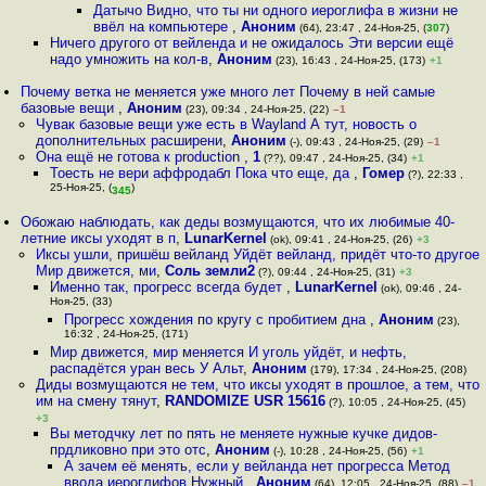
Датычо Видно, что ты ни одного иероглифа в жизни не
ввёл на компьютере
,
Аноним
(64), 23:47 , 24-Ноя-25, (
307
)
Ничего другого от вейленда и не ожидалось Эти версии ещё
надо умножить на кол-в
,
Аноним
(23), 16:43 , 24-Ноя-25, (173)
+1
Почему ветка не меняется уже много лет Почему в ней самые
базовые вещи
,
Аноним
(23), 09:34 , 24-Ноя-25, (22)
–1
Чувак базовые вещи уже есть в Wayland А тут, новость о
дополнительных расширени
,
Аноним
(-), 09:43 , 24-Ноя-25, (29)
–1
Она ещё не готова к production
,
1
(??), 09:47 , 24-Ноя-25, (34)
+1
Тоесть не вери аффродабл Пока что еще, да
,
Гомер
(?), 22:33 ,
25-Ноя-25, (
)
345
Обожаю наблюдать, как деды возмущаются, что их любимые 40-
летние иксы уходят в п
,
LunarKernel
(ok), 09:41 , 24-Ноя-25, (26)
+3
Иксы ушли, пришёш вейланд Уйдёт вейланд, придёт что-то другое
Мир движется, ми
,
Соль земли2
(?), 09:44 , 24-Ноя-25, (31)
+3
Именно так, прогресс всегда будет
,
LunarKernel
(ok), 09:46 , 24-
Ноя-25, (33)
Прогресс хождения по кругу с пробитием дна
,
Аноним
(23),
16:32 , 24-Ноя-25, (171)
Мир движется, мир меняется И уголь уйдёт, и нефть,
распадётся уран весь У Альт
,
Аноним
(179), 17:34 , 24-Ноя-25, (208)
Диды возмущаются не тем, что иксы уходят в прошлое, а тем, что
им на смену тянут
,
RANDOMIZE USR 15616
(?), 10:05 , 24-Ноя-25, (45)
+3
Вы методчку лет по пять не меняете нужные кучке дидов-
прдликовно при это отс
,
Аноним
(-), 10:28 , 24-Ноя-25, (56)
+1
А зачем её менять, если у вейланда нет прогресса Метод
ввода иероглифов Нужный
,
Аноним
(64), 12:05 , 24-Ноя-25, (88)
–1