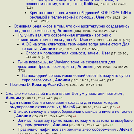
основном потому, что те, кто п
,
llolik
(ok), 14:06 , 24-Ноя-25,
(115)
Криптопетюня, почти-уже-победивший КОРПОРАЦИИ с
рекламой и телеметрией с помощь
,
User
(??), 18:28 , 24-
Ноя-25, (233)
Основная беда иксов в том, что они архитектурно создавались
не для современных д
,
Аноним
(136), 15:34 , 24-Ноя-25, (141)
Ну, учитывая, что современная итшечка - вот оно с
клиентским терминалом для обл
,
User
(??), 19:11 , 24-Ноя-25, (260)
А ОС на этом клинтском терминале тогда зачем стоит Для
красоты
,
Аноним
(136), 19:50 , 24-Ноя-25, (273)
Спроси у пользователя хромоси, зачем
,
User
(??), 20:20 ,
24-Ноя-25, (283)
Ты не поверишь, но Wayland тоже не создавался для
десктопов Просто посмотри на
,
Аноним
(272), 19:48 , 24-Ноя-25,
(272)
На последний вопрос имею чёткий ответ Потому что оупен
сорс разработка
,
Аноним
(136), 19:53 , 24-Ноя-25, (274)
Приколы D
,
КреаторРеактОс
(?), 11:40 , 24-Ноя-25, (76)
Сколько же костылей в этом вялом Вот уж упростили протокол
,
Аноним
(9), 08:39 , 24-Ноя-25, (6)
+4
Да я помню были в свое время костыли для иксов которые
эмулировали активность чт
,
AleksK
(ok), 08:46 , 24-Ноя-25, (10)
–4
В иксах галочку в энергосбережении ставишь и ничего не гаснет
,
Аноним
(15), 09:24 , 24-Ноя-25, (15)
–2
Запитал квартиру прямотоком, потому что автоматы вырубало
Ну норм решение
,
Аноним
(46), 10:09 , 24-Ноя-25, (46)
+6
Правильно, нафиг все эти режимы энергосбережения
,
AleksK