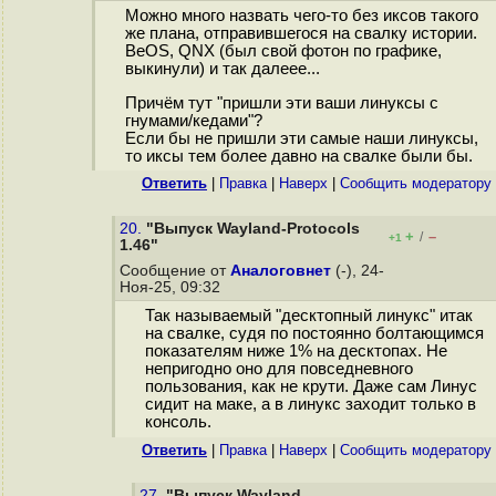
Можно много назвать чего-то без иксов такого
же плана, отправившегося на свалку истории.
BeOS, QNX (был свой фотон по графике,
выкинули) и так далеее...
Причём тут "пришли эти ваши линуксы с
гнумами/кедами"?
Если бы не пришли эти самые наши линуксы,
то иксы тем более давно на свалке были бы.
Ответить
|
Правка
|
Наверх
|
Cообщить модератору
20.
"Выпуск Wayland-Protocols
+
–
/
+1
1.46"
Сообщение от
Аналоговнет
(-), 24-
Ноя-25, 09:32
Так называемый "десктопный линукс" итак
на свалке, судя по постоянно болтающимся
показателям ниже 1% на десктопах. Не
непригодно оно для повседневного
пользования, как не крути. Даже сам Линус
сидит на маке, а в линукс заходит только в
консоль.
Ответить
|
Правка
|
Наверх
|
Cообщить модератору
27.
"Выпуск Wayland-