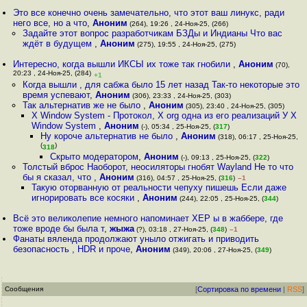
Это все конечно очень замечательно, что этот ваш линукс, ради
него все, но а что
,
Аноним
(264), 19:26 , 24-Ноя-25, (266)
Задайте этот вопрос разработчикам БЗДы и Индианы Что вас
ждёт в будущем
,
Аноним
(275), 19:55 , 24-Ноя-25, (275)
Интересно, когда вышли ИКСЫ их тоже так гнобили
,
Аноним
(70),
20:23 , 24-Ноя-25, (284)
+1
Когда вышли , для сабжа было 15 лет назад Так-то некоторые это
время успевают
,
Аноним
(306), 23:33 , 24-Ноя-25, (303)
Так альтернатив же не было
,
Аноним
(305), 23:40 , 24-Ноя-25, (305)
X Window System - Протокол, X org одна из его реализаций У X
Window System
,
Аноним
(-), 05:34 , 25-Ноя-25, (
317
)
Ну короче альтернатив не было
,
Аноним
(318), 06:17 , 25-Ноя-25,
(
)
318
Скрыто модератором
,
Аноним
(-), 09:13 , 25-Ноя-25, (
322
)
Толстый вброс Наоборот, неосиляторы гнобят Wayland Не то что
бы я сказал, что
,
Аноним
(316), 04:57 , 25-Ноя-25, (
316
)
–1
Такую оторванную от реальности чепуху пишешь Если даже
игнорировать все косяки
,
Аноним
(244), 22:05 , 25-Ноя-25, (
344
)
Всё это великолепие немного напоминает XEP ы в жаббере, где
тоже вроде бы была т
,
жыжа
(?), 03:18 , 27-Ноя-25, (
348
)
–1
Фанаты вяленда продолжают уныло отжигать и приводить
безопасность , HDR и проче
,
Аноним
(349), 20:06 , 27-Ноя-25, (
349
)
Сообщения
[
Сортировка по времени
|
RSS
]