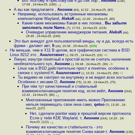
Вот поэтому и пресловутые 4 до сих пор
,
Аноним
(136),
17:09 , 24-Ноя-25, (190)
–1
А вы как предлагаете
,
Аноним
(64), 11:52 , 24-Ноя-25, (82)
Например, использовать встроенные механизмы
композиторов Wayland
,
AleksK
(ok), 12:40 , 24-Ноя-25, (95)
Какие-такие механизмы Какая в них логика
,
Вы забыли
заполнить поле Name.
(?), 17:53 , 24-Ноя-25, (216)
Очевидно управление менеджером питания
,
AleksK
(ok),
18:49 , 24-Ноя-25, (246)
Это был анекдот для пользователей винды, ну и да, всегда есть
фрики - делают авт
,
fi
(ok), 10:36 , 25-Ноя-25, (
329
)
Не меньше, чем в X11 В целом, вся графическая система в BSD
Linux 8212 это
,
Аналоговнет
(-), 09:25 , 24-Ноя-25, (16)
+6
Линукс изнутри понятный и простой если не считать наличение
необязательного sys
,
Аноним
(-), 09:48 , 24-Ноя-25, (36)
–5
Linux как и BSD действительно прост и понятен, особенно в
связке с systemd Н
,
Аналоговнет
(-), 10:33 , 24-Ноя-25, (58)
+1
Ты видимо не смотрел на внутрянку и не видел всех костылей
Особенно с иксами О
,
Аноним
(75), 11:40 , 24-Ноя-25, (75)
При чём тут качественный и стабильный
взаимоисключающие понятия код, если вейл
,
Аноним
(244),
12:42 , 24-Ноя-25, (96)
+1
Многооконные приложения иметь можно Приложению
нельзя перемещать свои окна само
,
qetuo
(?), 13:30 , 24-
Ноя-25, (107)
Нет, сделали pointer warp в прошлой версии протокола
Если у тебя KDE Wayland, т
,
Аноним
(244), 14:20 , 24-
Ноя-25, (122)
+2
Почему же качество и стабильность - это
взаимоисключающие понятия Снова какая-т
,
Аноним
(136),