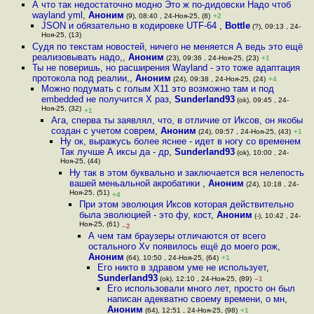
А что так недостаточно модно Это ж по-дидовски Надо чтоб
wayland yml
,
Аноним
(9), 08:40 , 24-Ноя-25, (8)
+2
JSON и обязательно в кодировке UTF-64
,
Bottle
(?), 09:13 , 24-
Ноя-25, (13)
Судя по текстам новостей, ничего не меняется А ведь это ещё
реализовывать надо,
,
Аноним
(23), 09:36 , 24-Ноя-25, (23)
+1
Ты не поверишь, но расширения Wayland - это тоже адаптация
протокола под реалии,
,
Аноним
(24), 09:38 , 24-Ноя-25, (24)
+4
Можно подумать с голым X11 это возможно там и под
embedded не получится X раз
,
Sunderland93
(ok), 09:45 , 24-
Ноя-25, (32)
+1
Ага, сперва ты заявлял, что, в отличие от Иксов, он якобы
создан с учетом соврем
,
Аноним
(24), 09:57 , 24-Ноя-25, (43)
+1
Ну ок, выражусь более яснее - идет в ногу со временем
Так лучше А иксы да - др
,
Sunderland93
(ok), 10:00 , 24-
Ноя-25, (44)
Ну так в этом буквально и заключается вся нелепость
вашей меньальной акробатики
,
Аноним
(24), 10:18 , 24-
Ноя-25, (51)
+4
При этом эволюция Иксов которая действительно
была эволюцией - это фу, кост
,
Аноним
(-), 10:42 , 24-
Ноя-25, (61)
–2
А чем там браузеры отличаются от всего
остального Xv появилось ещё до моего рож
,
Аноним
(64), 10:50 , 24-Ноя-25, (64)
+1
Его никто в здравом уме не использует
,
Sunderland93
(ok), 12:10 , 24-Ноя-25, (89)
–1
Его использовали много лет, просто он был
написан адекватно своему времени, о мн
,
Аноним
(64), 12:51 , 24-Ноя-25, (98)
+1