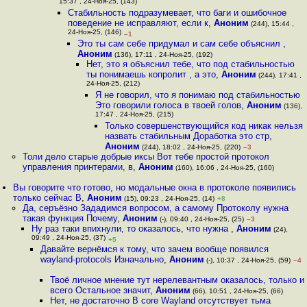
15:37 , 24-Ноя-25, (143)
Стабильность подразумевает, что баги и ошибочное
поведение не исправляют, если к
,
Аноним
(244), 15:44 ,
24-Ноя-25, (146)
–1
Это ты сам себе придумал и сам себе объяснил
,
Аноним
(136), 17:11 , 24-Ноя-25, (192)
Нет, это я объяснил тебе, что под стабильностью
ты понимаешь копролит , а это
,
Аноним
(244), 17:41 ,
24-Ноя-25, (212)
Я не говорил, что я понимаю под стабильностью
Это говорили голоса в твоей голов
,
Аноним
(136),
17:47 , 24-Ноя-25, (215)
Только совершенствующийся код никак нельзя
назвать стабильным Доработка это стр
,
Аноним
(244), 18:02 , 24-Ноя-25, (220)
–3
Толи дело старые добрые иксы Вот тебе простой протокол
управления принтерами, в
,
Аноним
(160), 16:06 , 24-Ноя-25, (160)
Вы говорите что готово, но модальные окна в протоколе появились
только сейчас В
,
Аноним
(15), 09:23 , 24-Ноя-25, (14)
+8
Да, серъёзно Зададимся вопросом, а самому Протоколу нужна
такая функция Почему
,
Аноним
(-), 09:40 , 24-Ноя-25, (25)
–3
Ну раз таки впихнули, то оказалось, что нужна
,
Аноним
(24),
09:49 , 24-Ноя-25, (37)
+5
Давайте вернёмся к тому, что зачем вообще появился
wayland-protocols Изначально
,
Аноним
(-), 10:37 , 24-Ноя-25, (59)
–4
Твоё личное мнение тут нерелевантным оказалось, только и
всего Остальное значит
,
Аноним
(66), 10:51 , 24-Ноя-25, (66)
Нет, не достаточно В core Wayland отсутствует тьма