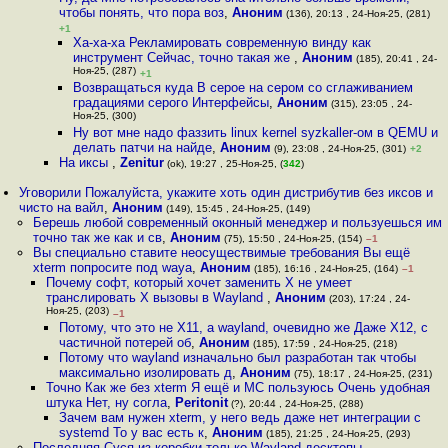
чтобы понять, что пора воз
,
Аноним
(136), 20:13 , 24-Ноя-25, (281)
+1
Ха-ха-ха Рекламировать современную винду как
инструмент Сейчас, точно такая же
,
Аноним
(185), 20:41 , 24-
Ноя-25, (287)
+1
Возвращаться куда В серое на сером со сглаживанием
градациями серого Интерфейсы
,
Аноним
(315), 23:05 , 24-
Ноя-25, (300)
Ну вот мне надо фаззить linux kernel syzkaller-ом в QEMU и
делать патчи на найде
,
Аноним
(9), 23:08 , 24-Ноя-25, (301)
+2
На иксы
,
Zenitur
(ok), 19:27 , 25-Ноя-25, (
342
)
Уговорили Пожалуйста, укажите хоть один дистрибутив без иксов и
чисто на вайл
,
Аноним
(149), 15:45 , 24-Ноя-25, (149)
Берешь любой современный оконный менеджер и пользуешься им
точно так же как и св
,
Аноним
(75), 15:50 , 24-Ноя-25, (154)
–1
Вы специально ставите неосуществимые требования Вы ещё
xterm попросите под waya
,
Аноним
(185), 16:16 , 24-Ноя-25, (164)
–1
Почему софт, который хочет заменить X не умеет
транслировать X вызовы в Wayland
,
Аноним
(203), 17:24 , 24-
Ноя-25, (203)
–1
Потому, что это не X11, а wayland, очевидно же Даже X12, с
частичной потерей об
,
Аноним
(185), 17:59 , 24-Ноя-25, (218)
Потому что wayland изначально был разработан так чтобы
максимально изолировать д
,
Аноним
(75), 18:17 , 24-Ноя-25, (231)
Точно Как же без xterm Я ещё и MC пользуюсь Очень удобная
штука Нет, ну согла
,
Peritonit
(?), 20:44 , 24-Ноя-25, (288)
Зачем вам нужен xterm, у него ведь даже нет интеграции с
systemd То у вас есть к
,
Аноним
(185), 21:25 , 24-Ноя-25, (293)
Последняя Суся из коробки только Wayland десктопы ,