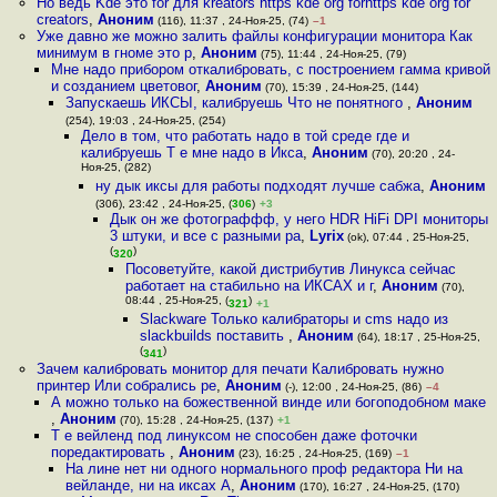
Но ведь Kde это for для kreators https kde org forhttps kde org for
creators
,
Аноним
(116), 11:37 , 24-Ноя-25, (74)
–1
Уже давно же можно залить файлы конфигурации монитора Как
минимум в гноме это р
,
Аноним
(75), 11:44 , 24-Ноя-25, (79)
Мне надо прибором откалибровать, с построением гамма кривой
и созданием цветовог
,
Аноним
(70), 15:39 , 24-Ноя-25, (144)
Запускаешь ИКСЫ, калибруешь Что не понятного
,
Аноним
(254), 19:03 , 24-Ноя-25, (254)
Дело в том, что работать надо в той среде где и
калибруешь Т е мне надо в Икса
,
Аноним
(70), 20:20 , 24-
Ноя-25, (282)
ну дык иксы для работы подходят лучше сабжа
,
Аноним
(306), 23:42 , 24-Ноя-25, (
306
)
+3
Дык он же фотограффф, у него HDR HiFi DPI мониторы
3 штуки, и все с разными ра
,
Lyrix
(ok), 07:44 , 25-Ноя-25,
(
)
320
Посоветуйте, какой дистрибутив Линукса сейчас
работает на стабильно на ИКСАХ и г
,
Аноним
(70),
08:44 , 25-Ноя-25, (
)
321
+1
Slackware Только калибраторы и cms надо из
slackbuilds поставить
,
Аноним
(64), 18:17 , 25-Ноя-25,
(
)
341
Зачем калибровать монитор для печати Калибровать нужно
принтер Или собрались ре
,
Аноним
(-), 12:00 , 24-Ноя-25, (86)
–4
А можно только на божественной винде или богоподобном маке
,
Аноним
(70), 15:28 , 24-Ноя-25, (137)
+1
Т е вейленд под линуксом не способен даже фоточки
поредактировать
,
Аноним
(23), 16:25 , 24-Ноя-25, (169)
–1
На лине нет ни одного нормального проф редактора Ни на
вейланде, ни на иксах А
,
Аноним
(170), 16:27 , 24-Ноя-25, (170)