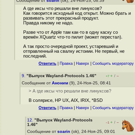
Сообщение от
soarin
(ok), 24-Ноя-25, 08:39
А где иксы что решали вне линуксов?
Как говорится исходный код открыт. Можно брать и
развивать этот прекрасный продукт.
Правда никому не надо.
Разве что от Apple там как-то в одну каску со
времён XQuartz что-то пилит (может перестал).
А так просто очередной проект, устаревший и
отправленный на свалку истоиии. Не первый, не
последний.
Ответить
|
Правка
|
Наверх
|
Cообщить модератору
9.
"Выпуск Wayland-Protocols 1.46"
+
–
/
+7
Сообщение от
Аноним
(9), 24-Ноя-25, 08:41
> А где иксы что решали вне линуксов?
В солярисе, HP UX, AIX, IRIX, *BSD
Ответить
|
Правка
|
Наверх
|
Cообщить модератору
12.
"Выпуск Wayland-Protocols
+
–
/
–1
1.46"
Сообщение от
soarin
(ok), 24-Ноя-25, 09:01