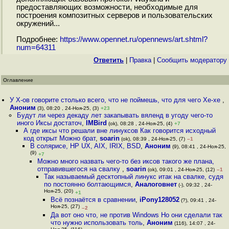
предоставляющих возможности, необходимые для
построения композитных серверов и пользовательских
окружений...
Подробнее:
https://www.opennet.ru/opennews/art.shtml?
num=64311
Ответить
|
Правка
|
Cообщить модератору
Оглавление
У Х-ов говорите столько всего, что не поймешь, что для чего Хе-хе
,
Аноним
(3), 08:20 , 24-Ноя-25, (3)
+23
Будут ли через декаду лет закапывать вяленд в угоду чего-то
иного Иксы достаточ
,
IMBird
(ok), 08:28 , 24-Ноя-25, (4)
+7
А где иксы что решали вне линуксов Как говорится исходный
код открыт Можно брат
,
soarin
(ok), 08:39 , 24-Ноя-25, (7)
–1
В солярисе, HP UX, AIX, IRIX, BSD
,
Аноним
(9), 08:41 , 24-Ноя-25,
(9)
+7
Можно много назвать чего-то без иксов такого же плана,
отправившегося на свалку
,
soarin
(ok), 09:01 , 24-Ноя-25, (12)
–1
Так называемый десктопный линукс итак на свалке, судя
по постоянно болтающимся
,
Аналоговнет
(-), 09:32 , 24-
Ноя-25, (20)
+1
Всё познаётся в сравнении
,
iPony128052
(?), 09:41 , 24-
Ноя-25, (27)
–2
Да вот оно что, не против Windows Но они сделали так
что нужно использовать толь
,
Аноним
(116), 14:07 , 24-