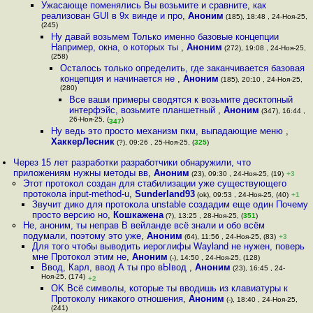
Ужасающе поменялись Вы возьмите и сравните, как
реализован GUI в 9x винде и про
,
Аноним
(185), 18:48 , 24-Ноя-25,
(245)
Ну давай возьмем Только именно базовые концепции
Например, окна, о которых ты
,
Аноним
(272), 19:08 , 24-Ноя-25,
(258)
Осталось только определить, где заканчивается базовая
концепция и начинается не
,
Аноним
(185), 20:10 , 24-Ноя-25,
(280)
Все ваши примеры сводятся к возьмите десктопный
интерфэйс, возьмите планшетный
,
Аноним
(347), 16:44 ,
26-Ноя-25, (
)
347
Ну ведь это просто механизм пкм, выпадающие меню
,
ХаккерЛесник
(?), 09:26 , 25-Ноя-25, (
325
)
Через 15 лет разработки разработчики обнаружили, что
приложениям нужны методы вв
,
Аноним
(23), 09:30 , 24-Ноя-25, (19)
+3
Этот протокол создан для стабилизации уже существующего
протокола input-method-u
,
Sunderland93
(ok), 09:53 , 24-Ноя-25, (40)
+1
Звучит дико для протокола unstable создадим еще один Почему
просто версию но
,
Кошкажена
(?), 13:25 , 28-Ноя-25, (
351
)
Не, аноним, ты неправ В вейланде всё знали и обо всём
подумали, поэтому это уже
,
Аноним
(64), 11:56 , 24-Ноя-25, (83)
+3
Для того чтобы выводить иероглифы Wayland не нужен, поверь
мне Протокол этим не
,
Аноним
(-), 14:50 , 24-Ноя-25, (128)
Ввод, Карл, ввод А ты про вЫвод
,
Аноним
(23), 16:45 , 24-
Ноя-25, (174)
+2
OK Всё символы, которые ты вводишь из клавиатуры к
Протоколу никакого отношения
,
Аноним
(-), 18:40 , 24-Ноя-25,
(241)