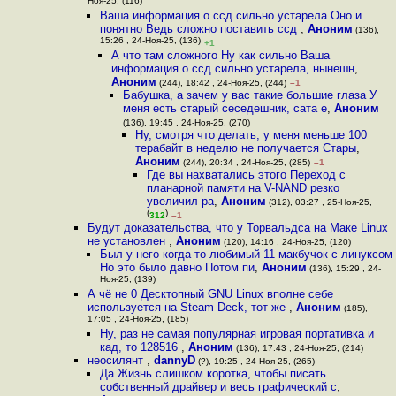
Ноя-25, (116)
Ваша информация о ссд сильно устарела Оно и
понятно Ведь сложно поставить ссд
,
Аноним
(136),
15:26 , 24-Ноя-25, (136)
+1
А что там сложного Ну как сильно Ваша
информация о ссд сильно устарела, нынешн
,
Аноним
(244), 18:42 , 24-Ноя-25, (244)
–1
Бабушка, а зачем у вас такие большие глаза У
меня есть старый сеседешник, сата е
,
Аноним
(136), 19:45 , 24-Ноя-25, (270)
Ну, смотря что делать, у меня меньше 100
терабайт в неделю не получается Стары
,
Аноним
(244), 20:34 , 24-Ноя-25, (285)
–1
Где вы нахватались этого Переход с
планарной памяти на V-NAND резко
увеличил ра
,
Аноним
(312), 03:27 , 25-Ноя-25,
(
)
312
–1
Будут доказательства, что у Торвальдса на Маке Linux
не установлен
,
Аноним
(120), 14:16 , 24-Ноя-25, (120)
Был у него когда-то любимый 11 макбучок с линуксом
Но это было давно Потом пи
,
Аноним
(136), 15:29 , 24-
Ноя-25, (139)
А чё не 0 Десктопный GNU Linux вполне себе
используется на Steam Deck, тот же
,
Аноним
(185),
17:05 , 24-Ноя-25, (185)
Ну, раз не самая популярная игровая портативка и
кад, то 128516
,
Аноним
(136), 17:43 , 24-Ноя-25, (214)
неосилянт
,
dannyD
(?), 19:25 , 24-Ноя-25, (265)
Да Жизнь слишком коротка, чтобы писать
собственный драйвер и весь графический с
,