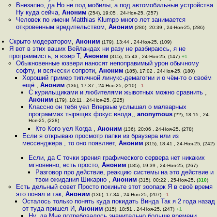
Внезапно, да Но не под мобилы, а под автомобильные устройства
Ну куда сейча
,
Аноним
(254), 19:05 , 24-Ноя-25, (257)
Человек по имени Matthias Klumpp много лет занимается
откровенным вредительством
,
Аноним
(286), 20:39 , 24-Ноя-25, (286)
Скрыто модератором
,
Аноним
(179), 13:44 , 24-Ноя-25, (109)
Я вот в этих ваших Вейландах ни разу не разбираюсь, я не
программистъ, я юзер Т
,
Аноним
(315), 15:43 , 24-Ноя-25, (147)
+1
Обыкновенные юзвери наносят непоправимый урон обычному
софту, и всячески сопроти
,
Аноним
(185), 17:02 , 24-Ноя-25, (180)
Хороший пример типичной линукс-демагогии и о чём-то о своём
ещё
,
Аноним
(136), 17:37 , 24-Ноя-25, (210)
–1
С курильщиками и любителями жывотных можно сравнить
,
Аноним
(179), 18:11 , 24-Ноя-25, (225)
Классно он тебя уел Впервые услышал о малварных
программах тырящих фокус ввода,
,
anonymous
(??), 18:15 , 24-
Ноя-25, (228)
Кто Кого уел Когда
,
Аноним
(136), 20:06 , 24-Ноя-25, (278)
Если я открываю просмотр папки из браузера или из
мессенджера , то оно появляет
,
Аноним
(315), 18:41 , 24-Ноя-25, (242)
Если, да С точки зрения графического сервера нет никаких
мгновенно, есть просто
,
Аноним
(185), 19:39 , 24-Ноя-25, (267)
Разговор про действие, реакцию системы на это действие и
твои ожидания Шикарно
,
Аноним
(315), 00:22 , 25-Ноя-25, (
310
)
Есть дельный совет Просто покиньте этот зоопарк Я в своё время
это понял и так
,
Аноним
(136), 17:34 , 24-Ноя-25, (207)
–1
Осталось только понять куда покидать Винда Так я 2 года назад
от туда пришел И
,
Аноним
(315), 18:51 , 24-Ноя-25, (247)
+1
Ну, да Мне потребовалось значительно больше времени,