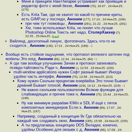
Меня в принципе RawTherapee устраивает как проявщик и
редактор фото с моей беззе
,
Аноним
(70), 16:47 , 24-Ноя-25,
(175)
Есть Krita Там, где не хватит по какой-то причине криты,
есть GIMP,но у последн
,
Аноним
(177), 17:14 , 24-Ноя-25, (196)
при чем тут гномовцы
,
Аноним
(291), 21:22 , 24-Ноя-25, (291)
Хм, тоже использовал Krita, но понял что лучше
Photoshop Online Тоесть нет надо
,
СтолярХаккер
(?),
22:35 , 25-Ноя-25, (
)
346
Вейлянд, десктопный линукс, фотопечать Здесь что-то не
сходится
,
Аноним
(136), 17:21 , 24-Ноя-25, (199)
–1
Вообще есть стойкое ощущение, что протокол вяленого заточен под
мобилы Это когд
,
Аноним
(66), 12:34 , 24-Ноя-25, (94)
+1
А где там вообще улучшение Зачем в протокол запихивать
псевдо-тайловость Ради ч
,
Аноним
(-), 12:53 , 24-Ноя-25, (100)
multi-window applications нужен Софт разный бывает Иногда
удобно часть интерфе
,
Аноним
(75), 13:58 , 24-Ноя-25, (113)
Кому нужен Скольки процентам юзербейза Это точно Бывает
древний Бывает плохой
,
Аноним
(119), 14:12 , 24-Ноя-25, (119)
–1
Не важно скольким пользователям Всякие функции для
слабовидящих и прочее тоже н
,
Аноним
(75), 15:44 , 24-Ноя-25,
(148)
Ну как минимум разрабам KWin и SDL И ещё с пяток
композитных менеджеров Если э
,
Аноним
(66), 17:07 , 24-
Ноя-25, (187)
Например, созданный в концепции 9x Где обязательно на
каждый чих создавать окно
,
Аноним
(185), 15:58 , 24-Ноя-25, (155)
А ты предлагаешь концепцию DOS Вкладки, конечно,
удобны Особенно для окошек с д
,
Аноним
(66), 17:09 , 24-