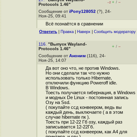
+
–
/
–2
Protocols 1.46"
Сообщение от
iPony128052
(?), 24-
Ноя-25, 09:41
Всё познаётся в сравнении
Ответить
|
Правка
|
Наверх
|
Cообщить модератору
116.
"Выпуск Wayland-
+
–
/
Protocols 1.46"
Сообщение от
Аноним
(116), 24-
Ноя-25, 14:07
Да вот оно что, не против Windows.
Но они сделали так что нужно
использовать только Hibernate,
отключили функцию Poweroff idle.
В Windows.
Тоесть получается гибернация, в Windows
и модных De Linux - постоянная запись
Озу на Ssd.
( покупайте ссд конвеером, ведь вы
каждый день, выключаете ( а в этом
случае hibernate пк ).
Тоесть при 12-22 Гб озу, каждый раз
записывается 12-22Гб.
( покупайте ссд конвеером, как A4 для
принтера, и озу ).