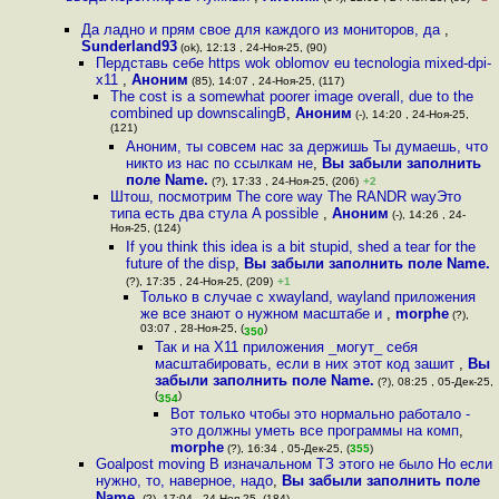
Да ладно и прям свое для каждого из мониторов, да
,
Sunderland93
(ok), 12:13 , 24-Ноя-25, (90)
Пердставь себе https wok oblomov eu tecnologia mixed-dpi-
x11
,
Аноним
(85), 14:07 , 24-Ноя-25, (117)
The cost is a somewhat poorer image overall, due to the
combined up downscalingВ
,
Аноним
(-), 14:20 , 24-Ноя-25,
(121)
Аноним, ты совсем нас за держишь Ты думаешь, что
никто из нас по ссылкам не
,
Вы забыли заполнить
поле Name.
(?), 17:33 , 24-Ноя-25, (206)
+2
Штош, посмотрим The core way The RANDR wayЭто
типа есть два стула A possible
,
Аноним
(-), 14:26 , 24-
Ноя-25, (124)
If you think this idea is a bit stupid, shed a tear for the
future of the disp
,
Вы забыли заполнить поле Name.
(?), 17:35 , 24-Ноя-25, (209)
+1
Только в случае с xwayland, wayland приложения
же все знают о нужном масштабе и
,
morphe
(?),
03:07 , 28-Ноя-25, (
)
350
Так и на Х11 приложения _могут_ себя
масштабировать, если в них этот код зашит
,
Вы
забыли заполнить поле Name.
(?), 08:25 , 05-Дек-25,
(
)
354
Вот только чтобы это нормально работало -
это должны уметь все программы на комп
,
morphe
(?), 16:34 , 05-Дек-25, (
355
)
Goalpost moving В изначальном ТЗ этого не было Но если
нужно, то, наверное, надо
,
Вы забыли заполнить поле
Name.
(?), 17:04 , 24-Ноя-25, (184)