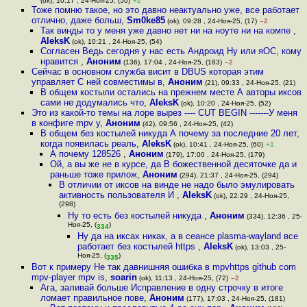
(ok), 10:17 , 24-Ноя-25, (50)
+2
Тоже помню такое, но это давно неактуально уже, все работает
отлично, даже больш
,
Sm0ke85
(ok), 09:28 , 24-Ноя-25, (17)
–2
Так винды то у меня уже давно нет ни на ноуте ни на компе
,
AleksK
(ok), 10:21 , 24-Ноя-25, (54)
Согласен Ведь сегодня у нас есть Андроид Ну или яОС, кому
нравится
,
Аноним
(136), 17:04 , 24-Ноя-25, (183)
–2
Сейчас в основном служба висит в DBUS которая этим
управляет С ней совместимы в
,
Аноним
(21), 09:33 , 24-Ноя-25, (21)
В общем костыли остались на прежнем месте А авторы иксов
сами не додумались что
,
AleksK
(ok), 10:20 , 24-Ноя-25, (52)
Это из какой-то темы на лоре вырез ---- CUT BEGIN -------У меня
в конфиге mpv у
,
Аноним
(42), 09:56 , 24-Ноя-25, (42)
В общем без костылей никуда А почему за последние 20 лет,
когда появилась реаль
,
AleksK
(ok), 10:41 , 24-Ноя-25, (60)
+1
А почему 128526
,
Аноним
(179), 17:00 , 24-Ноя-25, (179)
Ой, а вы же не в курсе, да В божественной десяточке да и
раньше тоже прилож
,
Аноним
(294), 21:37 , 24-Ноя-25, (294)
В отличии от иксов на винде не надо было эмулировать
активность пользователя И
,
AleksK
(ok), 22:29 , 24-Ноя-25,
(298)
Ну то есть без костылей никуда
,
Аноним
(334), 12:36 , 25-
Ноя-25, (
)
334
Ну да на иксах никак, а в сеансе plasma-wayland все
работает без костылей https
,
AleksK
(ok), 13:03 , 25-
Ноя-25, (
)
335
Вот к примеру Не так давнишняя ошибка в mpvhttps github com
mpv-player mpv is
,
soarin
(ok), 11:13 , 24-Ноя-25, (72)
–2
Ага, заливай больше Исправление в одну строчку в итоге
ломает правильное пове
,
Аноним
(177), 17:03 , 24-Ноя-25, (181)