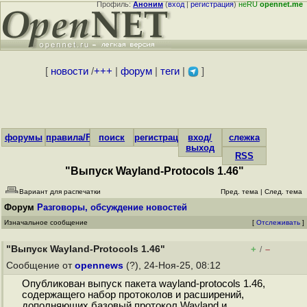
Профиль:
Аноним
(
вход
|
регистрация
)
неRU
opennet.me
[
новости
/
+++
|
форум
|
теги
|
]
форумы
правила/FAQ
поиск
регистрация
вход/
слежка
выход
RSS
"Выпуск Wayland-Protocols 1.46"
Вариант для распечатки
Пред. тема
|
След. тема
Форум
Разговоры, обсуждение новостей
Изначальное сообщение
[
Отслеживать
]
"Выпуск Wayland-Protocols 1.46"
+
–
/
Сообщение от
opennews
(?), 24-Ноя-25, 08:12
Опубликован выпуск пакета wayland-protocols 1.46,
содержащего набор протоколов и расширений,
дополняющих базовый протокол Wayland и