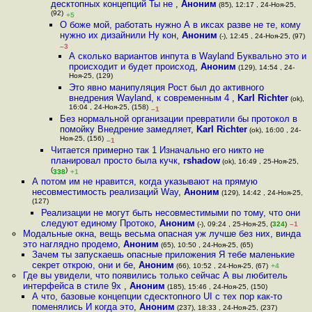
десктопных концепций Ты не
,
Аноним
(85), 12:17 , 24-Ноя-25,
(92)
+5
О боже мой, работать нужно А в иксах разве не те, кому
нужно их дизайнили Ну кон
,
Аноним
(-), 12:45 , 24-Ноя-25, (97)
–3
А сколько вариантов инпута в Wayland Буквально это и
происходит и будет происход
,
Аноним
(129), 14:54 , 24-
Ноя-25, (129)
Это явно манипуляция Рост был до активного
внедрения Wayland, к современным 4
,
Karl Richter
(ok),
16:04 , 24-Ноя-25, (158)
–1
Без нормальной организации превратили бы протокол в
помойку Внедрение замедляет
,
Karl Richter
(ok), 16:00 , 24-
Ноя-25, (156)
–1
Читается примерно так 1 Изначально его никто не
планировал просто была кучк
,
rshadow
(ok), 16:49 , 25-Ноя-25,
(
)
338
+1
А потом им не нравится, когда указывают на прямую
несовместимость реализаций Way
,
Аноним
(129), 14:42 , 24-Ноя-25,
(127)
Реализации не могут быть несовместимыми по тому, что они
следуют единому Протоко
,
Аноним
(-), 09:24 , 25-Ноя-25, (
324
)
–1
Модальные окна, вещь весьма опасная уж лучше без них, винда
это наглядно продемо
,
Аноним
(65), 10:50 , 24-Ноя-25, (65)
Зачем ты запускаешь опасные приложения Я тебе маленькие
секрет открою, они и бе
,
Аноним
(66), 10:52 , 24-Ноя-25, (67)
+4
Где вы увидели, что появились только сейчас А вы любитель
интерфейса в стиле 9x
,
Аноним
(185), 15:46 , 24-Ноя-25, (150)
А что, базовые концепции сдесктопного UI с тех пор как-то
поменялись И когда это
,
Аноним
(237), 18:33 , 24-Ноя-25, (237)