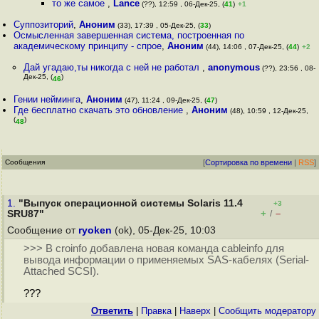
то же самое
,
Lance
(??), 12:59 , 06-Дек-25, (
41
)
+1
Суппозиторий
,
Аноним
(33), 17:39 , 05-Дек-25, (
33
)
Осмысленная завершенная система, построенная по
академическому принципу - спрое
,
Аноним
(44), 14:06 , 07-Дек-25, (
44
)
+2
Дай угадаю,ты никогда с ней не работал
,
anonymous
(??), 23:56 , 08-
Дек-25, (
)
46
Гении нейминга
,
Аноним
(47), 11:24 , 09-Дек-25, (
47
)
Где бесплатно скачать это обновление
,
Аноним
(48), 10:59 , 12-Дек-25,
(
)
48
Сообщения
[
Сортировка по времени
|
RSS
]
1.
"Выпуск операционной системы Solaris 11.4
+3
+
–
SRU87"
/
Сообщение от
ryoken
(ok), 05-Дек-25, 10:03
>>> В croinfo добавлена новая команда cableinfo для
вывода информации о применяемых SAS-кабелях (Serial-
Attached SCSI).
???
Ответить
|
Правка
|
Наверх
|
Cообщить модератору