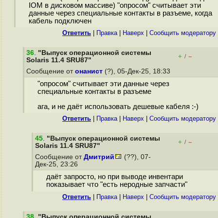
IOM в дисковом массиве) "опросом" считывает эти
данные через специальные контакты в разъеме, когда
кабель подключен
Ответить
|
Правка
|
Наверх
|
Cообщить модератору
36
.
"Выпуск операционной системы
+
–
/
Solaris 11.4 SRU87"
Сообщение от
онанист
(?), 05-Дек-25, 18:33
"опросом" считывает эти данные через
специальные контакты в разъеме
ага, и не даёт использовать дешевые кабеля :-)
Ответить
|
Правка
|
Наверх
|
Cообщить модератору
45
.
"Выпуск операционной системы
+
–
/
Solaris 11.4 SRU87"
Сообщение от
Дмитрий
(??), 07-
Дек-25, 23:26
даёт запросто, но при выводе инвентари
показывает что "есть неродные запчасти"
Ответить
|
Правка
|
Наверх
|
Cообщить модератору
38
.
"Выпуск операционной системы