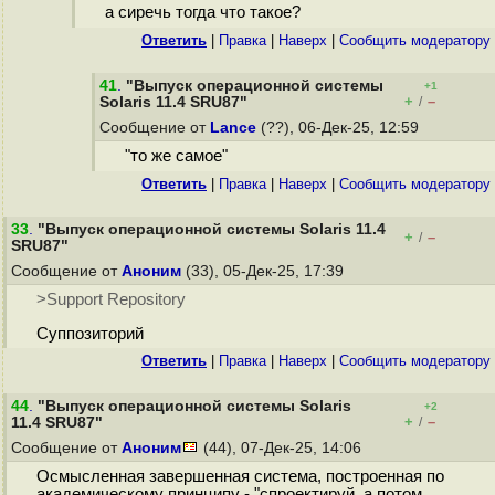
а сиречь тогда что такое?
Ответить
|
Правка
|
Наверх
|
Cообщить модератору
41
.
"Выпуск операционной системы
+1
+
–
Solaris 11.4 SRU87"
/
Сообщение от
Lance
(??), 06-Дек-25, 12:59
"то же самое"
Ответить
|
Правка
|
Наверх
|
Cообщить модератору
33
.
"Выпуск операционной системы Solaris 11.4
+
–
/
SRU87"
Сообщение от
Аноним
(33), 05-Дек-25, 17:39
>Support Repository
Суппозиторий
Ответить
|
Правка
|
Наверх
|
Cообщить модератору
44
.
"Выпуск операционной системы Solaris
+2
+
–
11.4 SRU87"
/
Сообщение от
Аноним
(44), 07-Дек-25, 14:06
Осмысленная завершенная система, построенная по
академическому принципу - "спроектируй, а потом