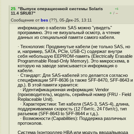
25
.
"Выпуск операционной системы Solaris
+6
+
–
11.4 SRU87"
/
Сообщение от
bes
(??), 05-Дек-25, 13:11
информацию о кабелях SAS можно "увидеть"
программно. Это не визуальный осмотр, а чтение
данных из специальной памяти самого кабеля.
· Технология: Продвинутые кабели (не только SAS, но
и, например, SATA, PCIe, USB-C) содержат внутри
себя небольшую EEPROM-память (Electrically Erasable
Programmable Read-Only Memory). Это микросхема, в
которую на заводе записывается информация о
кабеле.
· Стандарт: Для SAS-кабелей это делается согласно
спецификации SFF-8636 (а также SFF-8470, SFF-8643 и
др.). В этой памяти хранится:
· Идентификационная информация: Vendor
(производитель), модель, серийный номер (FRU - Field
Replaceable Unit).
· Характеристики: Тип кабеля (SAS-3, SAS-4), длина,
поддерживаемая скорость (12 Гбит/с, 24 Гбит/с), тип
разъемов (SFF-8643 to SFF-8644 и т.д.).
· Возможности (Capabilities): Поддержка различных
протоколов.
Система (контроллер HBA или модуль ввода/вывода