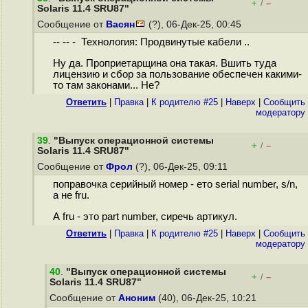
+
–
/
Solaris 11.4 SRU87"
Сообщение от
Васян
(?), 06-Дек-25, 00:45
-- -- - Технология: Продвинутые кабели ..
Ну да. Проприетарщина она такая. Вшить туда
лицензию и сбор за пользование обеспечен какими-
то там законами... Не?
Ответить
|
Правка
|
К родителю #25
|
Наверх
|
Cообщить
модератору
39
.
"Выпуск операционной системы
+
–
/
Solaris 11.4 SRU87"
Сообщение от
Фрол
(?), 06-Дек-25, 09:11
поправочка серийный номер - ето serial number, s/n,
а не fru.
А fru - это part number, сиречь артикул.
Ответить
|
Правка
|
К родителю #25
|
Наверх
|
Cообщить
модератору
40
.
"Выпуск операционной системы
+
–
/
Solaris 11.4 SRU87"
Сообщение от
Аноним
(40), 06-Дек-25, 10:21