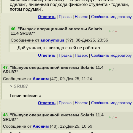
сделай", лишённая подхода финского студента - "сделай,
потом подумай".
Ответить
|
Правка
|
Наверх
|
Cообщить модератору
46
.
"Выпуск операционной системы Solaris
+
–
/
11.4 SRU87"
Сообщение от
anonymous
(??), 08-Дек-25, 23:56
Дай угадаю,ты никогда с ней не работал.
Ответить
|
Правка
|
Наверх
|
Cообщить модератору
47
.
"Выпуск операционной системы Solaris 11.4
+
–
/
SRU87"
Сообщение от
Аноним
(47), 09-Дек-25, 11:24
> SRU87
Гении нейминга
Ответить
|
Правка
|
Наверх
|
Cообщить модератору
48
.
"Выпуск операционной системы Solaris 11.4
+
–
/
SRU87"
Сообщение от
Аноним
(48), 12-Дек-25, 10:59