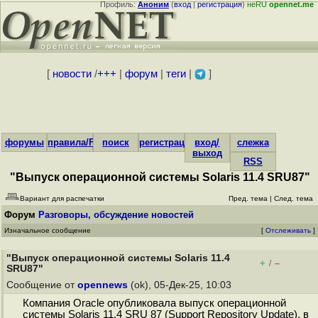
Профиль:
Аноним
(
вход
|
регистрация
)
неRU
opennet.me
[
новости
/
+++
|
форум
|
теги
|
]
форумы
правила/FAQ
поиск
регистрация
вход/
слежка
выход
RSS
"Выпуск операционной системы Solaris 11.4 SRU87"
Вариант для распечатки
Пред. тема
|
След. тема
Форум
Разговоры, обсуждение новостей
Изначальное сообщение
[
Отслеживать
]
"Выпуск операционной системы Solaris 11.4
+
–
/
SRU87"
Сообщение от
opennews
(ok), 05-Дек-25, 10:03
Компания Oracle опубликовала выпуск операционной
системы Solaris 11.4 SRU 87 (Support Repository Update), в