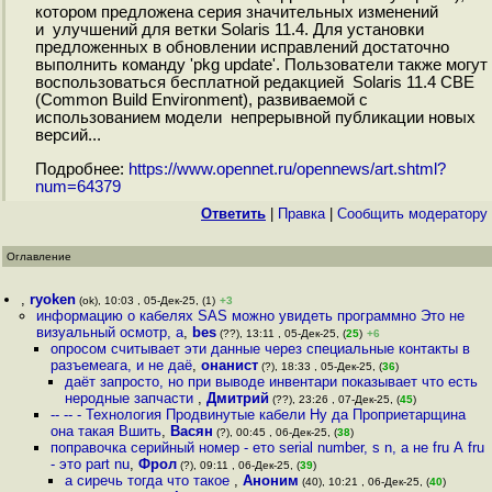
котором предложена серия значительных изменений
и улучшений для ветки Solaris 11.4. Для установки
предложенных в обновлении исправлений достаточно
выполнить команду 'pkg update'. Пользователи также могут
воспользоваться бесплатной редакцией Solaris 11.4 CBE
(Common Build Environment), развиваемой с
использованием модели непрерывной публикации новых
версий...
Подробнее:
https://www.opennet.ru/opennews/art.shtml?
num=64379
Ответить
|
Правка
|
Cообщить модератору
Оглавление
,
ryoken
(ok), 10:03 , 05-Дек-25, (1)
+3
информацию о кабелях SAS можно увидеть программно Это не
визуальный осмотр, а
,
bes
(??), 13:11 , 05-Дек-25, (
25
)
+6
опросом считывает эти данные через специальные контакты в
разъемеага, и не даё
,
онанист
(?), 18:33 , 05-Дек-25, (
36
)
даёт запросто, но при выводе инвентари показывает что есть
неродные запчасти
,
Дмитрий
(??), 23:26 , 07-Дек-25, (
45
)
-- -- - Технология Продвинутые кабели Ну да Проприетарщина
она такая Вшить
,
Васян
(?), 00:45 , 06-Дек-25, (
38
)
поправочка серийный номер - ето serial number, s n, а не fru А fru
- это part nu
,
Фрол
(?), 09:11 , 06-Дек-25, (
39
)
а сиречь тогда что такое
,
Аноним
(40), 10:21 , 06-Дек-25, (
40
)