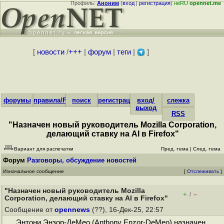
Профиль:
Аноним
(
вход
|
регистрация
)
неRU
opennet.me
[
новости
/
+++
|
форум
|
теги
|
]
форумы
правила/FAQ
поиск
регистрация
вход/
слежка
выход
RSS
"Назначен новый руководитель Mozilla Corporation,
делающий ставку на AI в Firefox"
Вариант для распечатки
Пред. тема
|
След. тема
Форум
Разговоры, обсуждение новостей
Изначальное сообщение
[
Отслеживать
]
"Назначен новый руководитель Mozilla
+
–
/
Corporation, делающий ставку на AI в Firefox"
Сообщение от
opennews
(??), 16-Дек-25, 22:57
Энтони Энзор-ДеМео (Anthony Enzor-DeMeo) назначен