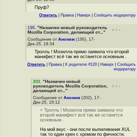
Пруф?
Ответить
|
Правка
|
Наверх
|
Cообщить модератору
195.
"Назначен новый руководитель
+
–
/
Mozilla Corporation, делающий ст..."
Сообщение от
Аноним
(195), 17-
Дек-25, 18:34
Тролль ! Мозилла прямо заявила что второй
манифест всё так же останется основным .
Ответить
|
Правка
|
К родителю #120
|
Наверх
|
Cообщить
модератору
202
.
"Назначен новый
руководитель Mozilla Corporation,
+
–
/
делающий ст..."
Сообщение от
Аноним
(202), 17-
Дек-25, 19:12
> Тролль ! Мозилла прямо заявила что
второй манифест всё так же останется
основным .
На мой вкус - они после выпиливания XUL
так то один хрен с хромом по фичности.