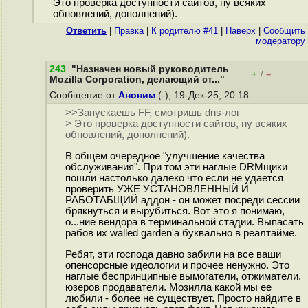
Это проверка доступности сайтов, ну всяких
обновлений, дополнений).
Ответить
|
Правка
|
К родителю #41
|
Наверх
|
Cообщить
модератору
243
.
"Назначен новый руководитель
+
–
/
Mozilla Corporation, делающий ст..."
Сообщение от
Аноним
(-), 19-Дек-25, 20:18
>>Запускаешь FF, смотришь dns-лог
> Это проверка доступности сайтов, ну всяких
обновлений, дополнений).
В общем очередное "улучшение качества
обслуживания". При том эти наглые DRMщики
пошли настолько далеко что если не удается
проверить УЖЕ УСТАНОВЛЕННЫЙ И
РАБОТАБЩИЙ аддон - он может посреди сессии
брякнуться и вырубиться. Вот это я понимаю,
о...ние вендора в терминальной стадии. Выпасать
рабов их walled garden'a буквально в реалтайме.
Ребят, эти господа давно забили на все ваши
опенсорсные идеологии и прочее ненужно. Это
наглые беспринципные вымогатели, отжиматели,
юзеров продаватели. Мозилла какой мы ее
любили - более не существует. Просто найдите в