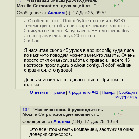
121.
"Назначен новый руководитель
+3
+
–
Mozilla Corporation, делающий ст..."
/
Сообщение от
Аноним
(-), 17-Дек-25, 09:52
> Особенно это :) Попробуйте отключить ВСЮ
телеметрию, чтобы при старте никаких запросов
> никуда не было. Запускаешь FF, смотришь dns-
лог, отправляешь штук 20 хостов
> в бан.
Я насчитал около 45 урлов в about:config куда лиса
по каким-то поводам может зачем-то лазить. Очень
просто отключаеься, забота о приваси... всего 45
настроек проклацать в about:config. Любой чайник
справится, стопудово!
Дорогая мозилла, ты давно сгнила. При том - с
головы.
Ответить
|
Правка
|
К родителю #41
|
Наверх
|
Cообщить
модератору
134.
"Назначен новый руководитель
+1
+
–
Mozilla Corporation, делающий ст..."
/
Сообщение от
Аноним
(134), 17-Дек-25, 10:54
Это все чтобы быть компанией, заслуживающей
доверия спонсоров.