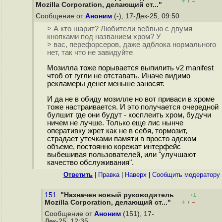
+
–
/
Mozilla Corporation, делающий ст..."
Сообщение от
Аноним
(-), 17-Дек-25, 09:50
> А кто шарит? Любители вебвью с двумя
кнопками под названием хром? У
> вас, перефорсеров, даже адблока нормального
нет, так что не завидуйте
Мозилла тоже порывается выпилить v2 manifest
чтоб от гугли не отставать. Иначе видимо
рекламеры денег меньше заносят.
И да не в обиду мозилле но вот приваси в хроме
тоже настраивается. И это получается очередной
булшит где они будут - косплеить хром, будучи
ничем не лучше. Только еще лис нынче
оперативку жрет как не в себя, тормозит,
страдает утечками памяти в просто адском
объеме, постоянно корежат интерфейс
выбешивая пользователей, или "улучшают
качество обслуживания".
Ответить
|
Правка
|
Наверх
|
Cообщить модератору
151.
"Назначен новый руководитель
+1
+
–
Mozilla Corporation, делающий ст..."
/
Сообщение от
Аноним
(151), 17-
Дек-25, 12:35