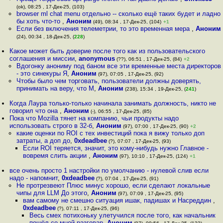
(ok), 08:25 , 17-Дек-25, (103)
browser ml chat menu отдельно -- сколько ещё таких будет и ладно
бы хоть что-то
,
Аноним
(49), 08:34 , 17-Дек-25, (104)
+1
Если без включения телеметрии, то это временная мера
,
Аноним
(24), 00:34 , 18-Дек-25, (
228
)
Какое может быть доверие после того как из пользовательского
соглашения и миссии
,
anonymous
(??), 06:51 , 17-Дек-25, (84)
+2
Вдогонку анониму под баном все эти временные места директоров
- это синекуры Я
,
Аноним
(97), 07:05 , 17-Дек-25, (92)
Чтобы было чем торговать, пользователи должны доверять,
принимать на веру, что М
,
Аноним
(238), 15:34 , 19-Дек-25, (
241
)
Когда Лаура только-только начинала занимать должность, никто не
говорил что она
,
Аноним
(-), 06:55 , 17-Дек-25, (85)
Пока что Mozilla тянет на компанию, чьи продукты надо
использовать строго в 32-б
,
Аноним
(97), 07:00 , 17-Дек-25, (90)
+2
какие оценки по ROI с тех инвестиций пока я вижу только доп
затраты, а доп до
,
0xdeadbee
(?), 07:07 , 17-Дек-25, (93)
Если ROI теряется, значит, это кому-нибудь нужно Главное -
вовремя слить акции
,
Аноним
(97), 10:10 , 17-Дек-25, (124)
+1
все очень просто 1 настройки по умолчанию - нулевой слив если
надо - напомнит
,
0xdeadbee
(?), 07:04 , 17-Дек-25, (91)
Не протрезвеют Плюс минус хорошо, если сделают локальные
чипы для LLM До этого
,
Аноним
(97), 07:09 , 17-Дек-25, (95)
вам самому не смешно ситуация ишак, падишах и Насреддин
,
0xdeadbee
(?), 07:11 , 17-Дек-25, (96)
Весь смех потихоньку улетучился после того, как начальник
пошёл со мной разговар
,
Аноним