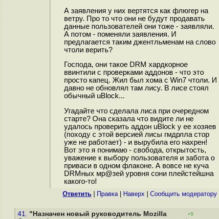
А заявления у них вертятся как флюгер на
ветру. Про то что они не будут продавать
данные пользователей они тоже - заявляли.
А потом - поменяли заявления. И
предлагается таким джентльменам на слово
чтоли верить?
Господа, они такое DRM хардкорное
ввинтили с проверками аддонов - что это
просто капец. Жил был хома с Win7 чтоли. И
давно не обновлял там лису. В лисе стоял
обычный uBlock...
Угадайте что сделала лиса при очередном
старте? Она сказала что видите ли не
удалось проверить аддон uBlock у ее хозяев
(походу с этой версией лисы гмдрлла стор
уже не работает) - и вырубила его нахрен!
Вот это я понимаю - свобода, открытость,
уважение к выбору пользователя и забота о
приваси в одном флаконе. А вовсе не куча
DRMных мр@зей уровня сони плейстейшна
какого-то!
Ответить
|
Правка
|
Наверх
|
Cообщить модератору
41.
"Назначен новый руководитель Mozilla
+5