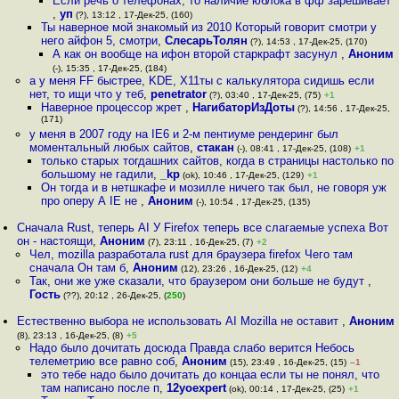
Если речь о телефонах, то наличие юблока в фф зарешивает
,
уп
(?), 13:12 , 17-Дек-25, (160)
Ты наверное мой знакомый из 2010 Который говорит смотри у
него айфон 5, смотри
,
СлесарьТолян
(?), 14:53 , 17-Дек-25, (170)
А как он вообще на ифон второй старкрафт засунул
,
Аноним
(-), 15:35 , 17-Дек-25, (184)
а у меня FF быстрее, KDE, X11ты с калькулятора сидишь если
нет, то ищи что у теб
,
penetrator
(?), 03:40 , 17-Дек-25, (75)
+1
Наверное процессор жрет
,
НагибаторИзДоты
(?), 14:56 , 17-Дек-25,
(171)
у меня в 2007 году на IE6 и 2-м пентиуме рендеринг был
моментальный любых сайтов
,
стакан
(-), 08:41 , 17-Дек-25, (108)
+1
только старых тогдашних сайтов, когда в страницы настолько по
большому не гадили
,
_kp
(ok), 10:46 , 17-Дек-25, (129)
+1
Он тогда и в нетшкафе и мозилле ничего так был, не говоря уж
про оперу А IE не
,
Аноним
(-), 10:54 , 17-Дек-25, (135)
Сначала Rust, теперь AI У Firefox теперь все слагаемые успеха Вот
он - настоящи
,
Аноним
(7), 23:11 , 16-Дек-25, (7)
+2
Чел, mozilla разработала rust для браузера firefox Чего там
сначала Он там б
,
Аноним
(12), 23:26 , 16-Дек-25, (12)
+4
Так, они же уже сказали, что браузером они больше не будут
,
Гость
(??), 20:12 , 26-Дек-25, (
250
)
Естественно выбора не использовать AI Mozilla не оставит
,
Аноним
(8), 23:13 , 16-Дек-25, (8)
+5
Надо было дочитать досюда Правда слабо верится Небось
телеметрию все равно соб
,
Аноним
(15), 23:49 , 16-Дек-25, (15)
–1
это тебе надо было дочитать до концаа если ты не понял, что
там написано после п
,
12yoexpert
(ok), 00:14 , 17-Дек-25, (25)
+1