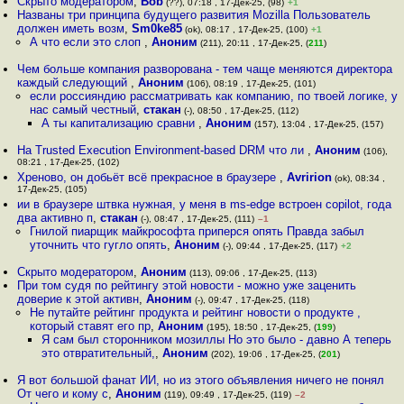
Скрыто модератором
,
Bob
(??), 07:18 , 17-Дек-25, (98)
+1
Названы три принципа будущего развития Mozilla Пользователь
должен иметь возм
,
Sm0ke85
(ok), 08:17 , 17-Дек-25, (100)
+1
А что если это слоп
,
Аноним
(211), 20:11 , 17-Дек-25, (
211
)
Чем больше компания разворована - тем чаще меняются директора
каждый следующий
,
Аноним
(106), 08:19 , 17-Дек-25, (101)
если россияндию рассматривать как компанию, по твоей логике, у
нас самый честный
,
стакан
(-), 08:50 , 17-Дек-25, (112)
А ты капитализацию сравни
,
Аноним
(157), 13:04 , 17-Дек-25, (157)
На Trusted Execution Environment-based DRM что ли
,
Аноним
(106),
08:21 , 17-Дек-25, (102)
Xpeново, он добьёт всё прекрасное в браузере
,
Avririon
(ok), 08:34 ,
17-Дек-25, (105)
ии в браузере штвка нужная, у меня в ms-edge встроен copilot, года
два активно п
,
стакан
(-), 08:47 , 17-Дек-25, (111)
–1
Гнилой пиарщик майкрософта приперся опять Правда забыл
уточнить что гугло опять
,
Аноним
(-), 09:44 , 17-Дек-25, (117)
+2
Скрыто модератором
,
Аноним
(113), 09:06 , 17-Дек-25, (113)
При том судя по рейтингу этой новости - можно уже заценить
доверие к этой активн
,
Аноним
(-), 09:47 , 17-Дек-25, (118)
Не путайте рейтинг продукта и рейтинг новости о продукте ,
который ставят его пр
,
Аноним
(195), 18:50 , 17-Дек-25, (
199
)
Я сам был сторонником мозиллы Но это было - давно А теперь
это отвратительный,
,
Аноним
(202), 19:06 , 17-Дек-25, (
201
)
Я вот большой фанат ИИ, но из этого объявления ничего не понял
От чего и кому с
,
Аноним
(119), 09:49 , 17-Дек-25, (119)
–2