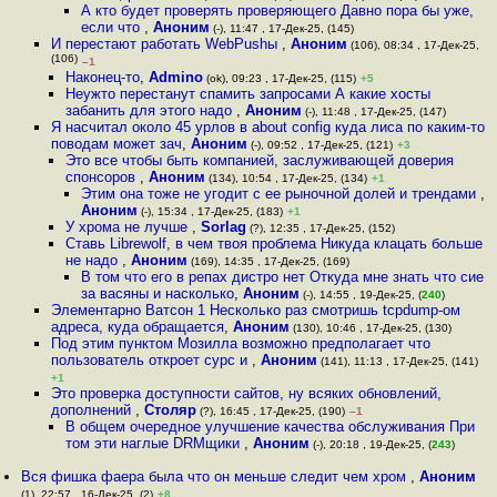
А кто будет проверять проверяющего Давно пора бы уже,
если что
,
Аноним
(-), 11:47 , 17-Дек-25, (145)
И перестают работать WebPushы
,
Аноним
(106), 08:34 , 17-Дек-25,
(106)
–1
Наконец-то
,
Admino
(ok), 09:23 , 17-Дек-25, (115)
+5
Неужто перестанут спамить запросами А какие хосты
забанить для этого надо
,
Аноним
(-), 11:48 , 17-Дек-25, (147)
Я насчитал около 45 урлов в about config куда лиса по каким-то
поводам может зач
,
Аноним
(-), 09:52 , 17-Дек-25, (121)
+3
Это все чтобы быть компанией, заслуживающей доверия
спонсоров
,
Аноним
(134), 10:54 , 17-Дек-25, (134)
+1
Этим она тоже не угодит с ее рыночной долей и трендами
,
Аноним
(-), 15:34 , 17-Дек-25, (183)
+1
У хрома не лучше
,
Sorlag
(?), 12:35 , 17-Дек-25, (152)
Ставь Librewolf, в чем твоя проблема Никуда клацать больше
не надо
,
Аноним
(169), 14:35 , 17-Дек-25, (169)
В том что его в репах дистро нет Откуда мне знать что сие
за васяны и насколько
,
Аноним
(-), 14:55 , 19-Дек-25, (
240
)
Элементарно Ватсон 1 Несколько раз смотришь tcpdump-ом
адреса, куда обращается
,
Аноним
(130), 10:46 , 17-Дек-25, (130)
Под этим пунктом Мозилла возможно предполагает что
пользователь откроет сурс и
,
Аноним
(141), 11:13 , 17-Дек-25, (141)
+1
Это проверка доступности сайтов, ну всяких обновлений,
дополнений
,
Столяр
(?), 16:45 , 17-Дек-25, (190)
–1
В общем очередное улучшение качества обслуживания При
том эти наглые DRMщики
,
Аноним
(-), 20:18 , 19-Дек-25, (
243
)
Вся фишка фаера была что он меньше следит чем хром
,
Аноним
(1), 22:57 , 16-Дек-25, (2)
+8