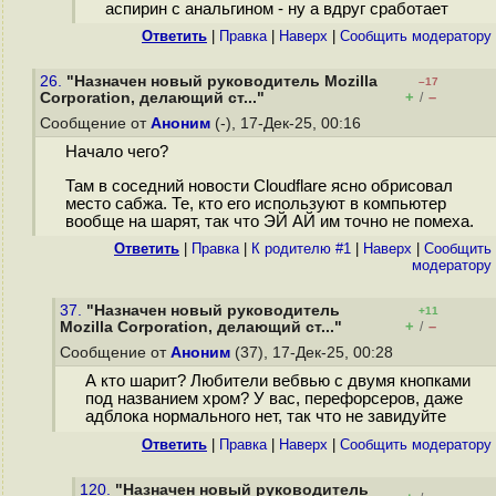
аспирин с анальгином - ну а вдруг сработает
Ответить
|
Правка
|
Наверх
|
Cообщить модератору
26.
"Назначен новый руководитель Mozilla
–17
+
–
Corporation, делающий ст..."
/
Сообщение от
Аноним
(-), 17-Дек-25, 00:16
Начало чего?
Там в соседний новости Cloudflare ясно обрисовал
место сабжа. Те, кто его используют в компьютер
вообще на шарят, так что ЭЙ АЙ им точно не помеха.
Ответить
|
Правка
|
К родителю #1
|
Наверх
|
Cообщить
модератору
37.
"Назначен новый руководитель
+11
+
–
Mozilla Corporation, делающий ст..."
/
Сообщение от
Аноним
(37), 17-Дек-25, 00:28
А кто шарит? Любители вебвью с двумя кнопками
под названием хром? У вас, перефорсеров, даже
адблока нормального нет, так что не завидуйте
Ответить
|
Правка
|
Наверх
|
Cообщить модератору
120.
"Назначен новый руководитель