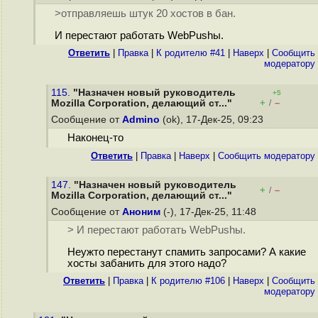
>отправляешь штук 20 хостов в бан.
И перестают работать WebPushы.
Ответить
|
Правка
|
К родителю #41
|
Наверх
|
Cообщить
модератору
115.
"Назначен новый руководитель
+5
+
–
Mozilla Corporation, делающий ст..."
/
Сообщение от
Admino
(ok), 17-Дек-25, 09:23
Наконец-то
Ответить
|
Правка
|
Наверх
|
Cообщить модератору
147.
"Назначен новый руководитель
+
–
/
Mozilla Corporation, делающий ст..."
Сообщение от
Аноним
(-), 17-Дек-25, 11:48
> И перестают работать WebPushы.
Неужто перестанут спамить запросами? А какие
хосты забанить для этого надо?
Ответить
|
Правка
|
К родителю #106
|
Наверх
|
Cообщить
модератору