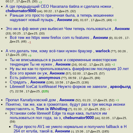
00:17 , 17-Дек-25, (30)
+2
А где предыдущий CEO Нахапала бабла и сделала ножки
,
cheburnator9000
(ok), 00:22 , 17-Дек-25, (32)
Раньше это просто прачечная была, а теперь мошенники
надувают новый пузырь
,
Аноним
(49), 01:07 , 17-Дек-25, (49)
+3
Это ии в фф меня уже выбесил Чем теперь пользоваться
,
Аноним
(33), 00:25 , 17-Дек-25, (33)
Всё тем же https www firefox com ru features
,
Аноним
(9), 01:05 , 17-
Дек-25, (48)
–1
А что делать тем, кому всё-таки нужен браузер
,
warlock
(??), 00:26 ,
17-Дек-25, (35)
+9
Ты не вписываешься в рынок и современные инвесторские
тенденции Ты не нужен
,
Аноним
(24), 00:42 , 17-Дек-25, (43)
+2
Ну вы же как-то пропользовались фаерфоксом последние 10 лет
Все это время он уж
,
Аноним
(57), 02:00 , 17-Дек-25, (57)
Есть palemoon
,
anonymous
(??), 06:59 , 17-Дек-25, (89)
Страдать
,
Аноним
(136), 10:58 , 17-Дек-25, (136)
Librewolf IceCat IceWeasel Неужто форков не завезли
,
арвофылд
(?), 22:58 , 17-Дек-25, (
225
)
Пропал Калабуховский дом
,
Аноним
(52), 01:23 , 17-Дек-25, (52)
+3
Понятно, так же, как в громоптахе, будут раз в три месяца иконки
переставлять н
,
Tron is Whistling
(?), 01:33 , 17-Дек-25, (53)
–3
Установи себе librewolf Edge та еще кака, пытался им
пользоваться пол года, за э
,
cheburnator9000
(ok), 02:05 , 17-Дек-25,
(59)
Поди просто AV1 не умело нормально и получило fallback в H
264 от ютуба, такой в
,
Аноним
(-), 15:36 , 17-Дек-25, (185)