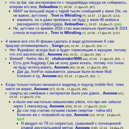
что за баг, как воспроизвести с тандербёрда никуда не собираюсь,
юзерам его впа
,
0xdeadbee
(?), 06:58 , 17-Дек-25, (87)
IMAP на большой ящик с парой тысяч сообщений у меня 15к, но
не важно, аутглюку
,
Tron is Whistling
(?), 10:47 , 17-Дек-25, (131)
извините, но я даже пробовать не буду у меня 90 инбокса
раскиданопо субфолдера
,
0xdeadbee
(-), 19:05 , 19-Дек-25, (
242
)
Не, аутглюк со времён 2016 стал максимально приятным В 2024
слегка испортили в
,
Tron is Whistling
(?), 10:58 , 17-Дек-25, (137)
А можно все эти AI фишки сделать в виде дополнения А сам
браузер оптимизировать
,
Songo
(ok), 01:40 , 17-Дек-25, (54)
+4
Нет Фурифокс всегда был и будет тормозящим и жрущим, потому
что это васянософт,
,
Аноним
(58), 02:01 , 17-Дек-25, (58)
–2
librewolf - firefox без AI
,
cheburnator9000
(ok), 02:06 , 17-Дек-25, (60)
–2
Есть для Андроид Сам не хочу даже искать, потому что точно
не буду использовать
,
Аноним
(65), 02:48 , 17-Дек-25, (65)
Дак да, IronFox называется, раньше были всякие Mull,
Iceraven и тд
,
Аноним
(82), 05:19 , 17-Дек-25, (82)
–1
Когда только-только начинался андроид и подход mobile first, тоже
никто не верил
,
Аноним
(57), 01:59 , 17-Дек-25, (56)
смарты на симбиане с интернетом были уже давно
,
Аноним
(41),
03:26 , 17-Дек-25, (74)
и были они настолько невыносимо убоги, что про них забыли
через 1 пикосекунд
,
Аноним
(206), 20:10 , 17-Дек-25, (
210
)
До сих пор считаю лучшим своим смартом - nokia e61
Конечно же с поправкой на вре
,
Аноним
(24), 00:32 , 18-Дек-25,
(
)
227
Я вводил по Т9 со скоростью, сравнимой с полноценной
клавой двухпальцевой метод
,
Аноним
(238), 12:24 , 19-Дек-25,