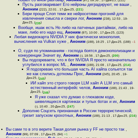
(97), 09:56 , 17-Дек-25, (122)
Пусть разговаривает Его нейроны деградируют, не ваши
,
Аноним
(222), 22:01 , 17-Дек-25, (
221
)
Бери проще Слоп теми же нейросетями прогоняй для
извлечения смысла и сверки лог
,
Аноним
(238), 12:53 , 19-
Дек-25, (
)
239
Вообще, ишак есть Но либо на патченых рантаймах, либо на
маке, либо его надо ещ
,
Аноним
(97), 10:00 , 17-Дек-25, (123)
Любая видеокарта NVIDIA У них фактически монополия,
вычисления на Vulkan хуже
,
Аноним
(188), 16:25 , 17-Дек-25, (188)
–1
О, судя по упоминаниям - господа боятся демонополизации и
конкуренции Значит ву
,
Аноним
(-), 18:56 , 17-Дек-25, (
200
)
Вы подозреваете, что я бот NVIDIA Я просто незначительно
углубился в вопрос ML
,
Аноним
(188), 21:08 , 17-Дек-25, (
214
)
Я подозреваю что большая часть AI хайпа сольется так
же как слились доткомы Прос
,
Аноним
(245), 20:45 , 19-
Дек-25, (
)
245
ИИ хайп это строго говоря LLM хайп А LLM это самый
естественный интерфейс челов
,
Аноним
(188), 21:43 , 19-
Дек-25, (
)
246
Я уже сказал что думаю о глюкавом коде,
шевелящихся картинках и тупых ботах и их
,
Аноним
(-), 10:40 , 20-Дек-25, (
247
)
Дополню Соцсеть признанная в России террористической,
грезит запуском крохотных
,
Аноним
(188), 21:13 , 17-Дек-25, (
216
)
Вы сами то в это верите Такая долия рынка у FF не просто так
,
Аноним
(99), 07:09 , 17-Дек-25, (94)
+1