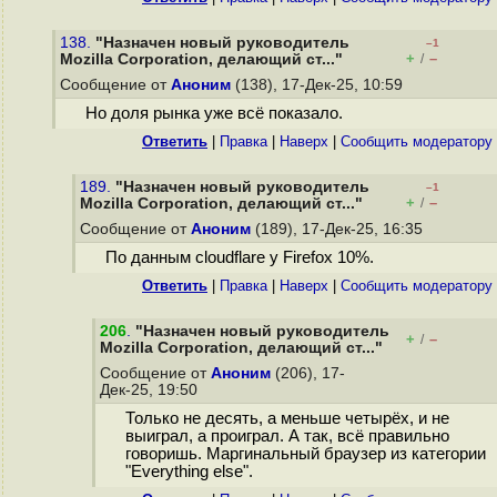
138.
"Назначен новый руководитель
–1
+
–
Mozilla Corporation, делающий ст..."
/
Сообщение от
Аноним
(138), 17-Дек-25, 10:59
Но доля рынка уже всё показало.
Ответить
|
Правка
|
Наверх
|
Cообщить модератору
189.
"Назначен новый руководитель
–1
+
–
Mozilla Corporation, делающий ст..."
/
Сообщение от
Аноним
(189), 17-Дек-25, 16:35
По данным cloudflare у Firefox 10%.
Ответить
|
Правка
|
Наверх
|
Cообщить модератору
206
.
"Назначен новый руководитель
+
–
/
Mozilla Corporation, делающий ст..."
Сообщение от
Аноним
(206), 17-
Дек-25, 19:50
Только не десять, а меньше четырёх, и не
выиграл, а проиграл. А так, всё правильно
говоришь. Маргинальный браузер из категории
"Everything else".