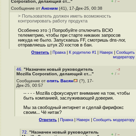
+
–
Corporation, делающий ст..."
/
Сообщение от
Аноним
(41), 17-Дек-25, 00:38
> Пользователь должен иметь возможность
контролировать работу продукта
Особенно это :) Попробуйте отключить ВСЮ
телеметрию, чтобы при старте никаких запросов
никуда не было. Запускаешь FF, смотришь dns-лог,
отправляешь штук 20 хостов в бан.
Ответить
|
Правка
|
К родителю #1
|
Наверх
|
Cообщить
модератору
46.
"Назначен новый руководитель
–2
+
–
Mozilla Corporation, делающий ст..."
/
Сообщение от
опять Васян
(?), 17-
Дек-25, 00:57
-- - - - Mozilla сфокусирует внимание на том, чтобы
быть компанией, заслуживающей доверия.
Мы за свободный интирнет и сделай фирифокс
своим... Чё нитак?
Ответить
|
Правка
|
Наверх
|
Cообщить модератору
72.
"Назначен новый руководитель
+
–
/