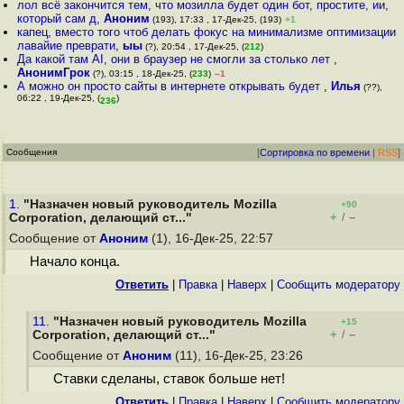
лол всё закончится тем, что мозилла будет один бот, простите, ии,
который сам д
,
Аноним
(193), 17:33 , 17-Дек-25, (193)
+1
капец, вместо того чтоб делать фокус на минимализме оптимизации
лавайие преврати
,
ыы
(?), 20:54 , 17-Дек-25, (
212
)
Да какой там AI, они в браузер не смогли за столько лет
,
АнонимГрок
(?), 03:15 , 18-Дек-25, (
233
)
–1
А можно он просто сайты в интернете открывать будет
,
Илья
(??),
06:22 , 19-Дек-25, (
)
236
Сообщения
[
Сортировка по времени
|
RSS
]
1.
"Назначен новый руководитель Mozilla
+90
+
–
Corporation, делающий ст..."
/
Сообщение от
Аноним
(1), 16-Дек-25, 22:57
Начало конца.
Ответить
|
Правка
|
Наверх
|
Cообщить модератору
11.
"Назначен новый руководитель Mozilla
+15
+
–
Corporation, делающий ст..."
/
Сообщение от
Аноним
(11), 16-Дек-25, 23:26
Ставки сделаны, ставок больше нет!
Ответить
|
Правка
|
Наверх
|
Cообщить модератору