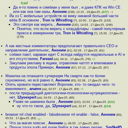
(
)
238
Да я-то помню и симбиан у меня был , и даже КПК на Win CE
или как она там назы
,
Аноним
(238), 12:15 , 19-Дек-25, (
237
)
–1
Йа хз С мобильных устройств не вижу никакой большей части
вёба В основном
,
Tron is Whistling
(?), 10:50 , 17-Дек-25, (133)
Это смотря как мерить
,
Аноним
(232), 14:03 , 17-Дек-25, (166)
Понятно, что если мерить с клаудфлары - самой популярным
прокси в измеренном тра
,
Tron is Whistling
(?), 15:26 , 17-Дек-25,
(178)
А как местные комментаторы предполагают правильного СЕО и
направление деятельнос
,
Аноним
(61), 02:26 , 17-Дек-25, (61)
собаки лают, караван идет С всегда найдутся недовольные и AI и
его отсутствием
,
Fareast
(ok), 04:11 , 17-Дек-25, (76)
+2
Закупаем рекламу в ящике, отравляем чатгпт и впиливаем в
продукты эпола Примерн
,
Аноним
(97), 07:12 , 17-Дек-25, (97)
Мазилка на планшете супернорм На смарте как-то более
скукоженно, но всё равно п
,
Аноним
(65), 02:38 , 17-Дек-25, (63)
Опять кровати переставляют Впрочем, кто- то ожидал чего- то
вменяемого
,
aname
(ok), 02:57 , 17-Дек-25, (68)
+1
после предыдущей диетологини-психологини-нутрициологини -
нет
,
12yoexpert
(ok), 04:53 , 17-Дек-25, (80)
Разве не шаманка была
,
Аноним
(222), 22:03 , 17-Дек-25, (
222
)
ну что-то такое, да
,
12yoexpert
(ok), 22:47 , 17-Дек-25, (
224
)
browser ml chat enabled - falsebrowser ml enable - false
,
Аноним
(83),
05:52 , 17-Дек-25, (83)
+2
Что за магия поясни
,
Аноним
(-), 06:55 , 17-Дек-25, (86)
Проще тогда sudo apt purge firefox я так давно делаю
,
Sm0ke85