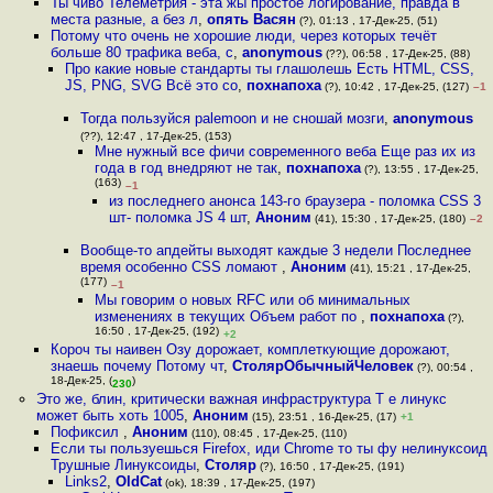
Ты чиво Телеметрия - эта жы простое логирование, правда в
места разные, а без л
,
опять Васян
(?), 01:13 , 17-Дек-25, (51)
Потому что очень не хорошие люди, через которых течёт
больше 80 трафика веба, с
,
anonymous
(??), 06:58 , 17-Дек-25, (88)
Про какие новые стандарты ты глашолешь Есть HTML, CSS,
JS, PNG, SVG Всё это со
,
похнапоха
(?), 10:42 , 17-Дек-25, (127)
–1
Тогда пользуйся palemoon и не сношай мозги
,
anonymous
(??), 12:47 , 17-Дек-25, (153)
Мне нужный все фичи современного веба Еще раз их из
года в год внедряют не так
,
похнапоха
(?), 13:55 , 17-Дек-25,
(163)
–1
из последнего анонса 143-го браузера - поломка CSS 3
шт- поломка JS 4 шт
,
Аноним
(41), 15:30 , 17-Дек-25, (180)
–2
Вообще-то апдейты выходят каждые 3 недели Последнее
время особенно CSS ломают
,
Аноним
(41), 15:21 , 17-Дек-25,
(177)
–1
Мы говорим о новых RFC или об минимальных
изменениях в текущих Объем работ по
,
похнапоха
(?),
16:50 , 17-Дек-25, (192)
+2
Короч ты наивен Озу дорожает, комплеткующие дорожают,
знаешь почему Потому чт
,
СтолярОбычныйЧеловек
(?), 00:54 ,
18-Дек-25, (
)
230
Это же, блин, критически важная инфраструктура Т е линукс
может быть хоть 1005
,
Аноним
(15), 23:51 , 16-Дек-25, (17)
+1
Пофиксил
,
Аноним
(110), 08:45 , 17-Дек-25, (110)
Если ты пользуешься Firefox, иди Chrome то ты фу нелинуксоид
Трушные Линуксоиды
,
Столяр
(?), 16:50 , 17-Дек-25, (191)
Links2
,
OldCat
(ok), 18:39 , 17-Дек-25, (197)