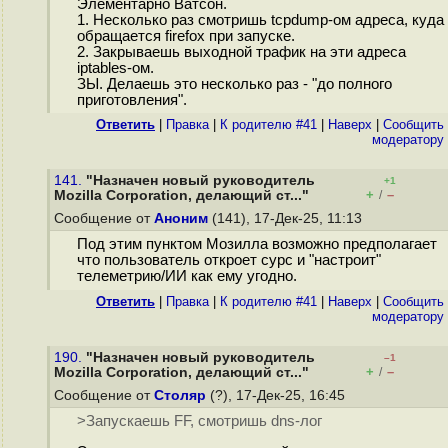
Элементарно Ватсон.
1. Несколько раз смотришь tcpdump-ом адреса, куда
обращается firefox при запуске.
2. Закрываешь выходной трафик на эти адреса
iptables-ом.
ЗЫ. Делаешь это несколько раз - "до полного
приготовления".
Ответить
|
Правка
|
К родителю #41
|
Наверх
|
Cообщить
модератору
141.
"Назначен новый руководитель
+1
+
–
Mozilla Corporation, делающий ст..."
/
Сообщение от
Аноним
(141), 17-Дек-25, 11:13
Под этим пунктом Мозилла возможно предполагает
что пользователь откроет сурс и "настроит"
телеметрию/ИИ как ему угодно.
Ответить
|
Правка
|
К родителю #41
|
Наверх
|
Cообщить
модератору
190.
"Назначен новый руководитель
–1
+
–
Mozilla Corporation, делающий ст..."
/
Сообщение от
Столяр
(?), 17-Дек-25, 16:45
>Запускаешь FF, смотришь dns-лог