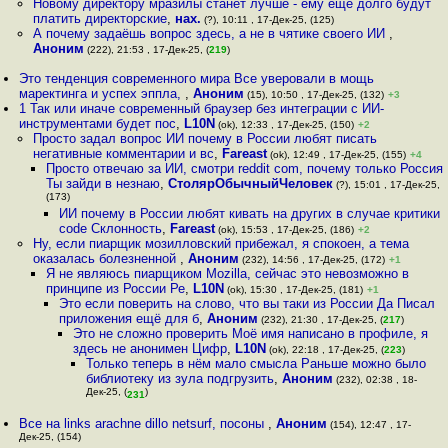
Новому директору мразилы станет лучше - ему еще долго будут
платить директорские
,
нах.
(?), 10:11 , 17-Дек-25, (125)
А почему задаёшь вопрос здесь, а не в чятике своего ИИ
,
Аноним
(222), 21:53 , 17-Дек-25, (
219
)
Это тенденция современного мира Все уверовали в мощь
маректинга и успех эппла,
,
Аноним
(15), 10:50 , 17-Дек-25, (132)
+3
1 Так или иначе современный браузер без интеграции с ИИ-
инструментами будет пос
,
L10N
(ok), 12:33 , 17-Дек-25, (150)
+2
Просто задал вопрос ИИ почему в России любят писать
негативные комментарии и вс
,
Fareast
(ok), 12:49 , 17-Дек-25, (155)
+4
Просто отвечаю за ИИ, смотри reddit com, почему только Россия
Ты зайди в незнаю
,
СтолярОбычныйЧеловек
(?), 15:01 , 17-Дек-25,
(173)
ИИ почему в России любят кивать на других в случае критики
code Склонность
,
Fareast
(ok), 15:53 , 17-Дек-25, (186)
+2
Ну, если пиарщик мозилловский прибежал, я спокоен, а тема
оказалась болезненной
,
Аноним
(232), 14:56 , 17-Дек-25, (172)
+1
Я не являюсь пиарщиком Mozilla, сейчас это невозможно в
принципе из России Ре
,
L10N
(ok), 15:30 , 17-Дек-25, (181)
+1
Это если поверить на слово, что вы таки из России Да Писал
приложения ещё для б
,
Аноним
(232), 21:30 , 17-Дек-25, (
217
)
Это не сложно проверить Моё имя написано в профиле, я
здесь не анонимен Цифр
,
L10N
(ok), 22:18 , 17-Дек-25, (
223
)
Только теперь в нём мало смысла Раньше можно было
библиотеку из зула подгрузить
,
Аноним
(232), 02:38 , 18-
Дек-25, (
)
231
Все на links arachne dillo netsurf, посоны
,
Аноним
(154), 12:47 , 17-
Дек-25, (154)