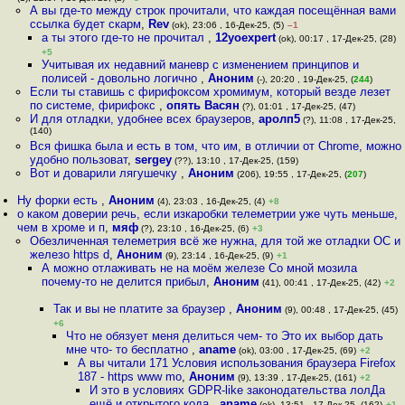
А вы где-то между строк прочитали, что каждая посещённая вами
ссылка будет скарм
,
Rev
(ok), 23:06 , 16-Дек-25, (5)
–1
а ты этого где-то не прочитал
,
12yoexpert
(ok), 00:17 , 17-Дек-25, (28)
+5
Учитывая их недавний маневр с изменением принципов и
полисей - довольно логично
,
Аноним
(-), 20:20 , 19-Дек-25, (
244
)
Если ты ставишь с фирифоксом хромимум, который везде лезет
по системе, фирифокс
,
опять Васян
(?), 01:01 , 17-Дек-25, (47)
И для отладки, удобнее всех браузеров
,
аролп5
(?), 11:08 , 17-Дек-25,
(140)
Вся фишка была и есть в том, что им, в отличии от Chrome, можно
удобно пользоват
,
sergey
(??), 13:10 , 17-Дек-25, (159)
Вот и доварили лягушечку
,
Аноним
(206), 19:55 , 17-Дек-25, (
207
)
Ну форки есть
,
Аноним
(4), 23:03 , 16-Дек-25, (4)
+8
о каком доверии речь, если изкаробки телеметрии уже чуть меньше,
чем в хроме и п
,
мяф
(?), 23:10 , 16-Дек-25, (6)
+3
Обезличенная телеметрия всё же нужна, для той же отладки ОС и
железо https d
,
Аноним
(9), 23:14 , 16-Дек-25, (9)
+1
А можно отлаживать не на моём железе Со мной мозила
почему-то не делится прибыл
,
Аноним
(41), 00:41 , 17-Дек-25, (42)
+2
Так и вы не платите за браузер
,
Аноним
(9), 00:48 , 17-Дек-25, (45)
+6
Что не обязует меня делиться чем- то Это их выбор дать
мне что- то бесплатно
,
aname
(ok), 03:00 , 17-Дек-25, (69)
+2
А вы читали 171 Условия использования браузера Firefox
187 - https www mo
,
Аноним
(9), 13:39 , 17-Дек-25, (161)
+2
И это в условиях GDPR-like законодательства лолДа
ещё и открытого кода
,
aname
(ok), 13:51 , 17-Дек-25, (162)
+1