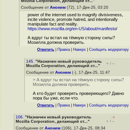
Mozilla Corporation, делающий ст..."
Сообщение от
Аноним
(72), 17-Дек-25, 03:20
power of the internet used to magnify divisiveness,
incite violence, promote hatred, and intentionally
manipulate fact and reality.
https://www.mozilla.org/en-US/about/manifesto
/
А вдруг ты встал на тёмную сторону силы?
Мозилла должна проверить.
Ответить
|
Правка
|
Наверх
|
Cообщить модератору
145.
"Назначен новый руководитель
+
–
/
Mozilla Corporation, делающий ст..."
Сообщение от
Аноним
(-), 17-Дек-25, 11:47
> А вдруг ты встал на тёмную сторону силы?
Мозилла должна проверить.
А кто будет проверять проверяющего? Давно
пора бы уже, если что.
Ответить
|
Правка
|
Наверх
|
Cообщить модератору
106.
"Назначен новый руководитель
–1
+
–
Mozilla Corporation, делающий ст..."
/
Сообщение от
Аноним
(106), 17-Дек-25, 08:34