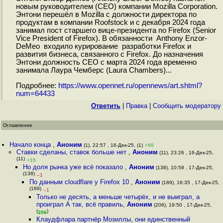
новым руководителем (CEO) компании Mozilla Corporation.
Энтони перешёл в Mozilla с должности директора по
продуктам в компании Roofstock и с декабря 2024 года
занимал пост старшего вице-президента по Firefox (Senior
Vice President of Firefox). В обязанности Anthony Enzor-
DeMeo входило курирование разработки Firefox и
развития бизнеса, связанного с Firefox. До назначения
Энтони должность CEO с марта 2024 года временно
занимала Лаура Чемберс (Laura Chambers)...
Подробнее:
https://www.opennet.ru/opennews/art.shtml?
num=64433
Ответить
|
Правка
|
Cообщить модератору
Оглавление
Начало конца
,
Аноним
(1), 22:57 , 16-Дек-25, (1)
+90
Ставки сделаны, ставок больше нет
,
Аноним
(11), 23:26 , 16-Дек-25,
(11)
+15
Но доля рынка уже всё показало
,
Аноним
(138), 10:59 , 17-Дек-25,
(138)
–1
По данным cloudflare у Firefox 10
,
Аноним
(189), 16:35 , 17-Дек-25,
(189)
–1
Только не десять, а меньше четырёх, и не выиграл, а
проиграл А так, всё правиль
,
Аноним
(206), 19:50 , 17-Дек-25,
(
)
206
Клаудфлара партнёр Мозиллы, они единственный