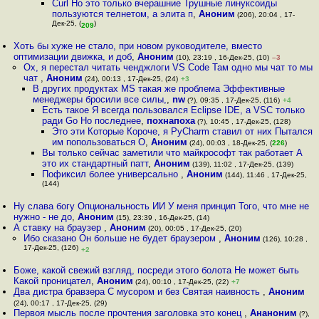
Curl Но это только вчерашние Трушные линуксоиды
пользуются телнетом, а элита п
,
Аноним
(206), 20:04 , 17-
Дек-25, (
)
209
Хоть бы хуже не стало, при новом руководителе, вместо
оптимизации движка, и доб
,
Аноним
(10), 23:19 , 16-Дек-25, (10)
–3
Ох, я перестал читать ченджлоги VS Code Там одно мы чат то мы
чат
,
Аноним
(24), 00:13 , 17-Дек-25, (24)
+3
В других продуктах MS такая же проблема Эффективные
менеджеры бросили все силы,
,
nw
(?), 09:35 , 17-Дек-25, (116)
+4
Есть такое Я всегда пользовался Eclipse IDE, а VSC только
ради Go Но последнее
,
похнапоха
(?), 10:45 , 17-Дек-25, (128)
Это эти Которые Короче, я PyCharm ставил от них Пытался
им попользоваться О
,
Аноним
(24), 00:03 , 18-Дек-25, (
226
)
Вы только сейчас заметили что майкрософт так работает А
это их стандартный патт
,
Аноним
(139), 11:02 , 17-Дек-25, (139)
Пофиксил более универсально
,
Аноним
(144), 11:46 , 17-Дек-25,
(144)
Ну слава богу Опциональность ИИ У меня принцип Того, что мне не
нужно - не до
,
Аноним
(15), 23:39 , 16-Дек-25, (14)
А ставку на браузер
,
Аноним
(20), 00:05 , 17-Дек-25, (20)
Ибо сказано Он больше не будет браузером
,
Аноним
(126), 10:28 ,
17-Дек-25, (126)
+2
Боже, какой свежий взгляд, посреди этого болота Не может быть
Какой проницател
,
Аноним
(24), 00:10 , 17-Дек-25, (22)
+7
Два дистра бравзера С мусором и без Святая наивность
,
Аноним
(24), 00:17 , 17-Дек-25, (29)
Первоя мысль после прочтения заголовка это конец
,
Ананоним
(?),