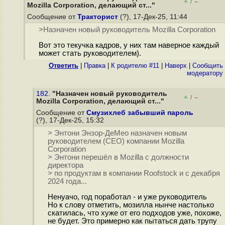
+
–
/
Mozilla Corporation, делающий ст..."
Сообщение от
Тракторист
(?), 17-Дек-25, 11:44
>Назначен новый руководитель Mozilla Corporation
Вот это текучка кадров, у них там наверное каждый
может стать руководителем).
Ответить
|
Правка
|
К родителю #11
|
Наверх
|
Cообщить
модератору
182.
"Назначен новый руководитель
+
–
/
Mozilla Corporation, делающий ст..."
Сообщение от
Смузихлеб забывший пароль
(?), 17-Дек-25, 15:32
> Энтони Энзор-ДеМео назначен новым
руководителем (CEO) компании Mozilla
Corporation
> Энтони перешёл в Mozilla с должности
директора
> по продуктам в компании Roofstock и с декабря
2024 года...
Ненуачо, год поработал - и уже руководитель
Но к слову отметить, мозилла нынче настолько
скатилась, что хуже от его подходов уже, похоже,
не будет. Это примерно как пытаться дать трупу