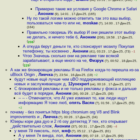
Примерно такие же условия у Google Chrome и Safari
,
Аноним
(9), 14:01 , 17-Дек-25, (165)
Ну по такой логике можно ответить так это ваш выбор,
пользоваться чем-то или не
,
moskae
(?), 14:00 , 17-Дек-25,
(164)
Правильно говоришь Их выбор И они решили этот выбор
не делать, и ничего тебе б
,
Аноним
(206), 19:58 , 17-Дек-25,
(
)
208
А откуда берут деньги те, кто спонсирует мозилу Покупая
телефонку, ты косвенно
,
Аноним
(41), 03:23 , 17-Дек-25, (73)
–1
Чтоо Значешь сколько они на рекламе там всякой
зарабатывают, а еще много на че
,
Физрук
(?), 00:52 , 18-Дек-25,
(
)
229
А как же блокировщик рекламы Я на Firefox когда-то перешла из-за
uBlock Origin
,
Лиечка
(?), 23:54 , 16-Дек-25, (19)
+2
будут новые ещё лучше чем uBO поддерживающий коллекцию
новых и заслуживающих д
,
12yoexpert
(ok), 00:16 , 17-Дек-25, (27)
С блокировкой рекламы и не только рекламы у фокса и дальше
всё будет в порядке
,
Аноним
(36), 00:28 , 17-Дек-25, (36)
-- -- - Отмечается, что AI уже изменил то, как люди ищут
информацию Я тоже люб
,
опять Васян
(?), 01:56 , 17-Дек-25, (55)
+2
почему - без понятья https blog chromium org V8 and Blink
improvements и
,
Лиечка
(?), 00:26 , 17-Дек-25, (34)
Юзеры коре два дуо и 2 гб озу детектед У тех, кто открывает
_действительно слож
,
Аноним
(37), 00:31 , 17-Дек-25, (38)
–4
у меня 7й пиксель, лол
,
мяф
(?), 05:12 , 17-Дек-25, (81)
А у меня 7я винда, лол
,
Аноним
(99), 07:18 , 17-Дек-25, (99)