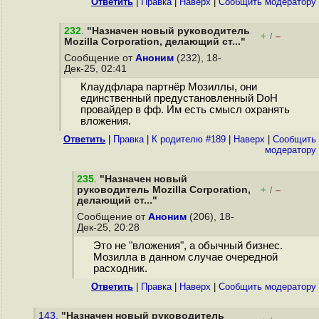
Ответить
|
Правка
|
Наверх
|
Cообщить модератору
232
.
"Назначен новый руководитель
+
–
/
Mozilla Corporation, делающий ст..."
Сообщение от
Аноним
(232), 18-
Дек-25, 02:41
Клаудфлара партнёр Мозиллы, они
единственный предустановленный DoH
провайдер в фф. Им есть смысл охранять
вложения.
Ответить
|
Правка
|
К родителю #189
|
Наверх
|
Cообщить
модератору
235
.
"Назначен новый
руководитель Mozilla Corporation,
+
–
/
делающий ст..."
Сообщение от
Аноним
(206), 18-
Дек-25, 20:28
Это не "вложения", а обычный бизнес.
Мозилла в данном случае очередной
расходник.
Ответить
|
Правка
|
Наверх
|
Cообщить модератору
143.
"Назначен новый руководитель