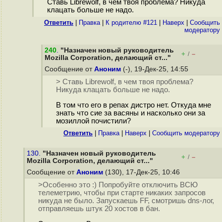
Ставь Librewolf, в чем твоя проблема? Никуда
клацать больше не надо.
Ответить
|
Правка
|
К родителю #121
|
Наверх
|
Cообщить
модератору
240
.
"Назначен новый руководитель
+
–
/
Mozilla Corporation, делающий ст..."
Сообщение от
Аноним
(-), 19-Дек-25, 14:55
> Ставь Librewolf, в чем твоя проблема?
Никуда клацать больше не надо.
В том что его в репах дистро нет. Откуда мне
знать что сие за васяны и насколько они за
мозиллой почистили?
Ответить
|
Правка
|
Наверх
|
Cообщить модератору
130.
"Назначен новый руководитель
+
–
/
Mozilla Corporation, делающий ст..."
Сообщение от
Аноним
(130), 17-Дек-25, 10:46
>Особенно это :) Попробуйте отключить ВСЮ
телеметрию, чтобы при старте никаких запросов
никуда не было. Запускаешь FF, смотришь dns-лог,
отправляешь штук 20 хостов в бан.