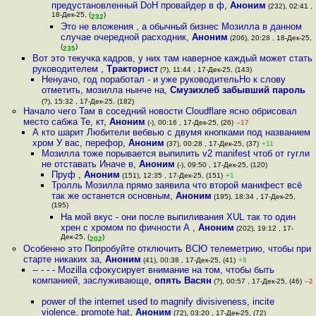
предустановленный DoH провайдер в ф
,
Аноним
(232), 02:41 ,
18-Дек-25, (
)
232
Это не вложения , а обычный бизнес Мозилла в данном
случае очередной расходник
,
Аноним
(206), 20:28 , 18-Дек-25,
(
)
235
Вот это текучка кадров, у них там наверное каждый может стать
руководителем
,
Тракторист
(?), 11:44 , 17-Дек-25, (143)
Ненуачо, год поработал - и уже руководительНо к слову
отметить, мозилла нынче на
,
Смузихлеб забывший пароль
(?), 15:32 , 17-Дек-25, (182)
Начало чего Там в соседний новости Cloudflare ясно обрисовал
место сабжа Те, кт
,
Аноним
(-), 00:16 , 17-Дек-25, (26)
–17
А кто шарит Любители вебвью с двумя кнопками под названием
хром У вас, перефор
,
Аноним
(37), 00:28 , 17-Дек-25, (37)
+11
Мозилла тоже порывается выпилить v2 manifest чтоб от гугли
не отставать Иначе в
,
Аноним
(-), 09:50 , 17-Дек-25, (120)
Пруф
,
Аноним
(151), 12:35 , 17-Дек-25, (151)
+1
Тролль Мозилла прямо заявила что второй манифест всё
так же останется основным
,
Аноним
(195), 18:34 , 17-Дек-25,
(195)
На мой вкус - они после выпиливания XUL так то один
хрен с хромом по фичности А
,
Аноним
(202), 19:12 , 17-
Дек-25, (
)
202
Особенно это Попробуйте отключить ВСЮ телеметрию, чтобы при
старте никаких за
,
Аноним
(41), 00:38 , 17-Дек-25, (41)
+5
-- - - - Mozilla сфокусирует внимание на том, чтобы быть
компанией, заслуживающе
,
опять Васян
(?), 00:57 , 17-Дек-25, (46)
–2
power of the internet used to magnify divisiveness, incite
violence, promote hat
,
Аноним
(72), 03:20 , 17-Дек-25, (72)