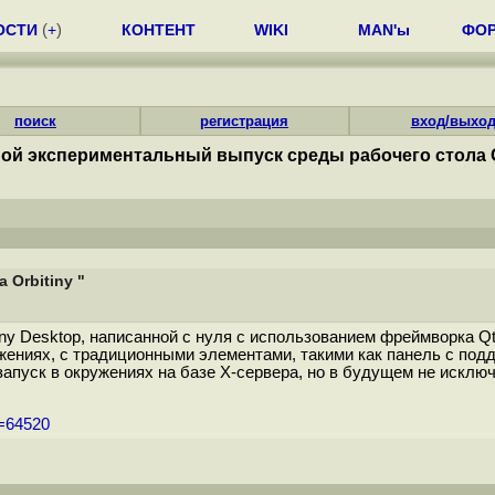
ОСТИ
(
+
)
КОНТЕНТ
WIKI
MAN'ы
ФО
поиск
регистрация
вход/выхо
ой экспериментальный выпуск среды рабочего стола Or
Orbitiny "
ny Desktop, написанной с нуля с использованием фреймворка Q
ениях, с традиционными элементами, такими как панель с подд
апуск в окружениях на базе X-сервера, но в будущем не исклю
m=64520