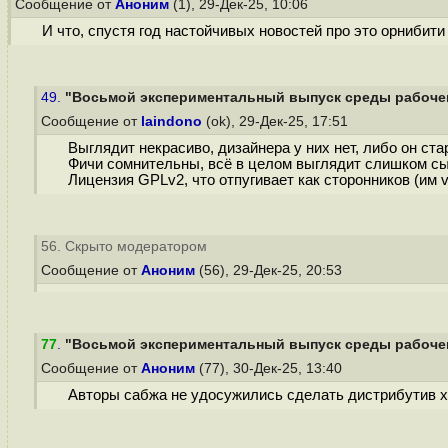
Сообщение от
Аноним
(1), 29-Дек-25, 10:06
И что, спустя год настойчивых новостей про это орнибити
49.
"Восьмой экспериментальный выпуск среды рабочего 
Сообщение от
laindono
(ok), 29-Дек-25, 17:51
Выглядит некрасиво, дизайнера у них нет, либо он ста
Фичи сомнительны, всё в целом выглядит слишком сы
Лицензия GPLv2, что отпугивает как сторонников (им v
56. Скрыто модератором
Сообщение от
Аноним
(56), 29-Дек-25, 20:53
77
.
"Восьмой экспериментальный выпуск среды рабочего 
Сообщение от
Аноним
(77), 30-Дек-25, 13:40
Авторы сабжа не удосужились сделать дистрибутив хо