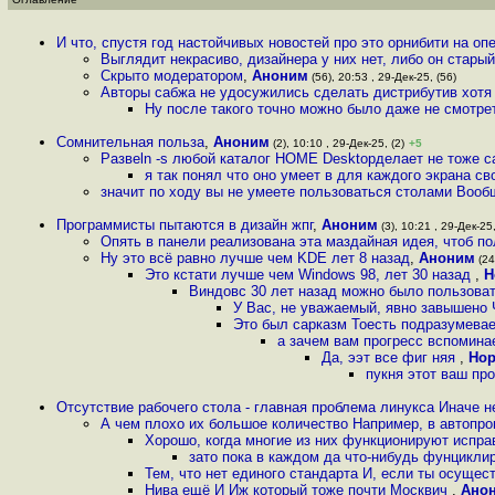
И что, спустя год настойчивых новостей про это орнибити на опе
Выглядит некрасиво, дизайнера у них нет, либо он старый
Скрыто модератором
,
Аноним
(56), 20:53 , 29-Дек-25, (56)
Авторы сабжа не удосужились сделать дистрибутив хотя 
Ну после такого точно можно было даже не смотре
Сомнительная польза
,
Аноним
(2), 10:10 , 29-Дек-25, (2)
+5
Развеln -s любой каталог HOME Desktopделает не тоже 
я так понял что оно умеет в для каждого экрана с
значит по ходу вы не умеете пользоваться столами Вооб
Программисты пытаются в дизайн жпг
,
Аноним
(3), 10:21 , 29-Дек-25,
Опять в панели реализована эта маздайная идея, чтоб п
Ну это всё равно лучше чем KDE лет 8 назад
,
Аноним
(24
Это кстати лучше чем Windows 98, лет 30 назад
,
Н
Виндовс 30 лет назад можно было пользовать
У Вас, не уважаемый, явно завышено 
Это был сарказм Тоесть подразумевае
а зачем вам прогресс вспомина
Да, ээт все фиг няя
,
Но
пукня этот ваш пр
Отсутствие рабочего стола - главная проблема линукса Иначе 
А чем плохо их большое количество Например, в автопро
Хорошо, когда многие из них функционируют испр
зато пока в каждом да что-нибудь фунцикли
Тем, что нет единого стандарта И, если ты осуще
Нива ещё И Иж который тоже почти Москвич
,
Ано