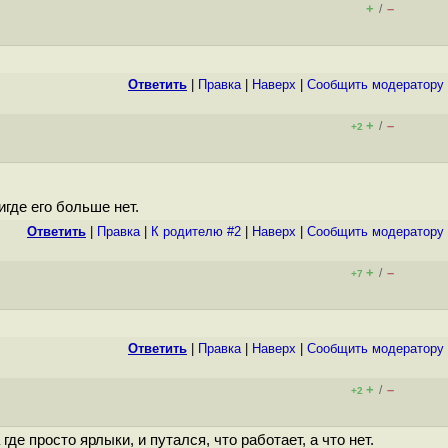
+
–
/
Ответить
|
Правка
|
Наверх
|
Cообщить модератору
+
–
/
+2
где его больше нет.
Ответить
|
Правка
|
К родителю #2
|
Наверх
|
Cообщить модератору
+
–
/
+7
Ответить
|
Правка
|
Наверх
|
Cообщить модератору
+
–
/
+2
е просто ярлыки, и путался, что работает, а что нет.