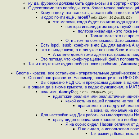
ну да, фуражки должны быть одинаковы и в сортир - стр
С десктопами это полбеды, есть более менее работающий
Кому надо у тех все есть, а если тебе надо как в W
и сдох почти ещё
,
mos87
(ok), 12:44 , 29-Дек-25, (26)
это мелочи, когда будет понятно куда идти 
полтора инвалидатам еще с гнум2 пан
полтора инвалида - это пока не 
Только мате это не про 
О, в этом не сомневаюсь Зато сомне
Есть lspci, lsusb, конфиги в etc Да, для админа А
это в винде шиза, а в линуксе нет надобности юзе
А ко мне домой тоже админ настраивать пр
Это потому, что конфигурационный файл поправит
Так и отсутствие аудиоплейера тоже проблема
,
Аноним
(
Gnome - красив, все остальное - отвратительные дизайнерские
Оно всё настраивается Например, посмотрите на RED O
Вы серьезно РЕД ОС и прекрасный дизайн в одн
в опщем да в гноме крысота, в кедах функционал, в МАТЕ
реализм
,
dannyD
(?), 12:52 , 29-Дек-25, (28)
идиотский реализм или реалистичный идио
какой есть на вашей планете не так
,
правительство на другой планет
а вона чо, михалыч на п
Для настройки кед Для работы он малопригоден Не 
сразу виден специализд классик это вообще 
Я на обоих сидел Назови отличия от 
Я не сидел, а использовал повс
Так разница была, пока 