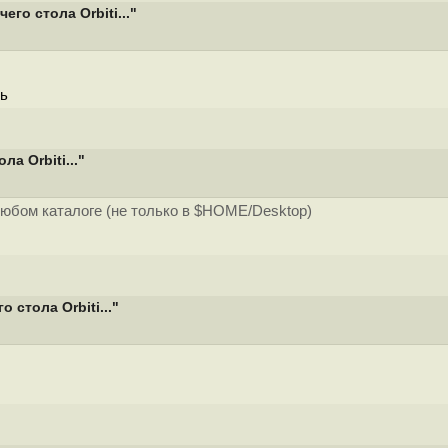
о стола Orbiti..."
ть
а Orbiti..."
юбом каталоге (не только в $HOME/Desktop)
стола Orbiti..."