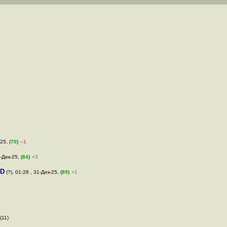
25, (
70
)
–1
-Дек-25, (
84
)
+3
yD
(?), 01:28 , 31-Дек-25, (
89
)
+1
(11)