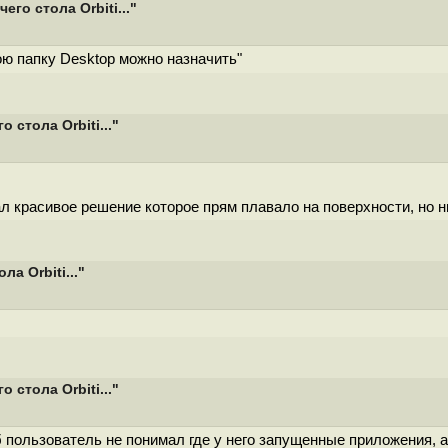
о стола Orbiti..."
вою папку Desktop можно назначить"
стола Orbiti..."
л красивое решение которое прям плавало на поверхности, но ни
а Orbiti..."
стола Orbiti..."
пользователь не понимал где у него запущенные приложения, а гд