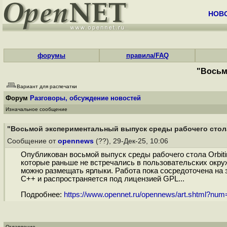
НОВ
форумы
правила/FAQ
"Восьм
Вариант для распечатки
Форум
Разговоры, обсуждение новостей
Изначальное сообщение
"Восьмой экспериментальный выпуск среды рабочего стола 
Сообщение от
opennews
(??), 29-Дек-25, 10:06
Опубликован восьмой выпуск среды рабочего стола Orbiti
которые раньше не встречались в пользовательских окруж
можно размещать ярлыки. Работа пока сосредоточена на з
C++ и распространяется под лицензией GPL...
Подробнее:
https://www.opennet.ru/opennews/art.shtml?nu
Оглавление