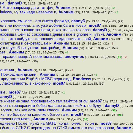
оем
,
dannyD
(?), 11:23 , 29-Дек-25, (18)
 Мате напрмиер да и тот фиг
,
Аноним
(67), 11:51 , 29-Дек-25, (20)
+2
indows, ну так надо наверное и
,
Аноним
(23), 12:39 , 29-Дек-25, (25)
+2
в хорошем смысле - его бысто форкнут
,
dannyD
(?), 13:03 , 29-Дек-25, (29)
ель не починили, а их уже добили баги в новых
,
mos87
(ok), 13:51 , 29-Дек-25
виден свет в конце тоннеля, а как только так сраз
,
dannyD
(?), 15:20 , 29-Дек
сокровища Сейчас сокровища деньги все в gnome и чуть-ч
,
Аноним
(78), 14
ваюсь что найдутся желающие поддерживать свой
,
Аноним
(74), 09:30 , 30-Д
 бухгалтерам и секретаршам н
,
Аноним
(32), 13:15 , 29-Дек-25, (32)
–1
ру в служебных утилит настройки,
,
Аноним
(53), 18:41 , 29-Дек-25, (53)
идёт
,
Аноним
(55), 20:12 , 29-Дек-25, (55)
+2
ь гораздо проще А всем мышевода
,
anonymos
(?), 04:44 , 30-Дек-25, (
71
)
–2
32), 13:07 , 29-Дек-25, (30)
 решения
,
Аноним
(9), 11:01 , 29-Дек-25, (9)
–2
S Прекрасный дизайн
,
Аноним
(2), 11:10 , 29-Дек-25, (12)
+1
ом предложении Ещё бы МСВСфера сюд
,
Pondesss
(?), 21:51 , 29-Дек-25, (61)
 лаконичность, в каком-ниб
,
mos87
(ok), 11:14 , 29-Дек-25, (16)
тизм
,
mos87
(ok), 13:52 , 29-Дек-25, (36)
+1
dannyD
(?), 14:46 , 29-Дек-25, (40)
е живет не знал просвещайсо там такhttps st ov
,
mos87
(ok), 17:18 , 29-Дек-2
оклон к корпорациям бобра дальше даже писАть не буду
,
dannyD
(?), 17:30
нужен, так как есть гном класси
,
Аноним
(92), 18:15 , 31-Дек-25, (
92
)
хз что быстро на коленке сбитое та ж
,
mos87
(ok), 20:49 , 31-Дек-25, (
95
)
деревянного матэ
,
Аноним
(96), 23:57 , 31-Дек-25, (
96
)
едневно После Гнум2 на МАТЕ, когда понял, что он в
,
mos87
(ok), 10:40 , 0
он был на GTK2 С переходом на GTK3 смысл его существовани
,
Аноним
(