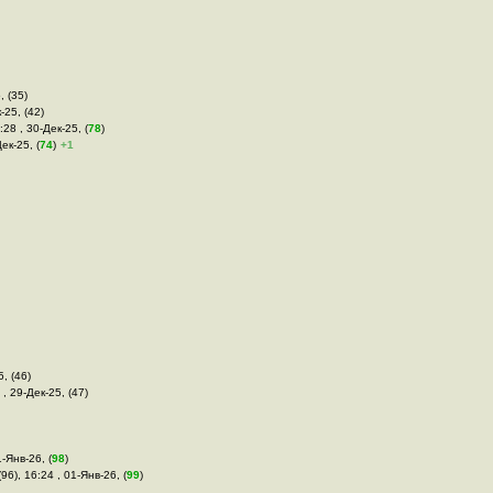
, (35)
-25, (42)
:28 , 30-Дек-25, (
78
)
ек-25, (
74
)
+1
5, (46)
 , 29-Дек-25, (47)
1-Янв-26, (
98
)
96), 16:24 , 01-Янв-26, (
99
)