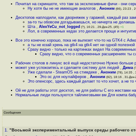
Почитал на скриншоте, что там за эксклюзивные фичи - они се
Ну хотя бы не не имеющие аналогов
,
Аноним
(66), 23:23 , 2
Десктопов наплодили, как дворняжек у гаражей, каждый раз за
за-то ты обовсем догадываешься, но ничерта не делаеш
Шта
,
AlexYeCu_not_logged
(?), 16:21 , 29-Дек-25, (45)
+1
Лол, в современных кедах это делается проще и интуити
Все это конечно хорошо, пока не вылезет что-то на GTK4 с Adwa
а ты не юзай хрень на gtk4 на gtk4 нет ни одной полезной
Сразу видно - только на картинках видел На современны
Сразу видно, что о современных расширениях ты с
Рабочих столов в линукс всё ещё недостаточно Нужно больше 
может уже успокоитесь и сделаете систему для людей
,
Дима
(?
Уже сделали - SteamOS на стимдеке
,
Аноним
(78), 14:35 , 
Это ос для ноулайферов
,
Аноним
(92), 18:16 , 31-Дек-2
Это опенсорс, здесь каждый делает то что хочет, а не то
Ой не для работы этот десктоп, не для работы С его жестами на
Нормальные люди пользуются тайлинговыми вм Для компа баб
Сообщения
1.
"Восьмой экспериментальный выпуск среды рабочего стол