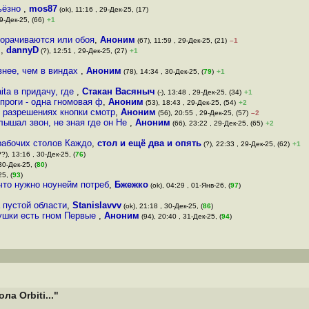
рьёзно
,
mos87
(ok), 11:16 , 29-Дек-25, (17)
9-Дек-25, (66)
+1
морачиваются или обоя
,
Аноним
(67), 11:59 , 29-Дек-25, (21)
–1
ь
,
dannyD
(?), 12:51 , 29-Дек-25, (27)
+1
внее, чем в виндах
,
Аноним
(78), 14:34 , 30-Дек-25, (
79
)
+1
ita в придачу, где
,
Стакан Васяныч
(-), 13:48 , 29-Дек-25, (34)
+1
 проги - одна гномовая ф
,
Аноним
(53), 18:43 , 29-Дек-25, (54)
+2
х разрешениях кнопки смотр
,
Аноним
(56), 20:55 , 29-Дек-25, (57)
–2
лышал звон, не зная где он Не
,
Аноним
(66), 23:22 , 29-Дек-25, (65)
+2
рабочих столов Каждо
,
стол и ещё два и опять
(?), 22:33 , 29-Дек-25, (62)
+1
?), 13:16 , 30-Дек-25, (
76
)
30-Дек-25, (
80
)
5, (
93
)
 что нужно ноунейм потреб
,
Бжежко
(ok), 04:29 , 01-Янв-26, (
97
)
 пустой области
,
Stanislavvv
(ok), 21:18 , 30-Дек-25, (
86
)
ушки есть гном Первые
,
Аноним
(94), 20:40 , 31-Дек-25, (
94
)
а Orbiti..."