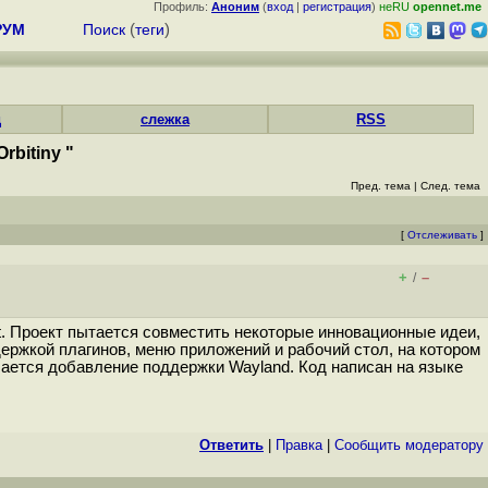
Профиль:
Аноним
(
вход
|
регистрация
)
неRU
opennet.me
РУМ
Поиск
(
теги
)
д
слежка
RSS
bitiny "
Пред. тема
|
След. тема
[
Отслеживать
]
+
–
/
t. Проект пытается совместить некоторые инновационные идеи,
ержкой плагинов, меню приложений и рабочий стол, на котором
чается добавление поддержки Wayland. Код написан на языке
Ответить
|
Правка
|
Cообщить модератору