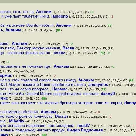
ннете, есть тот са
,
Аноним
(1), 10:06 , 29-Дек-25, (1)
+8
 и уже пьёт таблетки Фичи
,
laindono
(ok), 17:51 , 29-Дек-25, (49)
–2
бы на основе Ubuntu чтобы п
,
Аноним
(77), 13:40 , 30-Дек-25, (
77
)
ть
,
Аноним
(81), 14:44 , 30-Дек-25, (
81
)
самое
,
Аноним
(22), 12:18 , 29-Дек-25, (22)
+2
вою папку Desktop можно назначи
,
Васян
(?), 14:15 , 29-Дек-25, (38)
ще - зачетная фишка как по
,
sndev
(ok), 12:11 , 30-Дек-25, (
75
)
+2
 (3)
+7
ользователь не понимал где
,
Аноним
(23), 12:35 , 29-Дек-25, (23)
+2
), 12:35 , 29-Дек-25, (24)
ормис
(?), 17:53 , 29-Дек-25, (51)
–2
ся а этой поделкой скорее всего никогд
,
Аноним
(67), 23:26 , 29-Дек-25, (
67
)
ЧСВ Может покажете Ваши наработки в этой о
,
anonymos
(?), 04:40 , 30-Дек-
тся что не особо прогресс
,
Нормис
(?), 04:57 , 30-Дек-25, (
72
)
ется Если бы General Motors разрабатывала технолог
,
dannyD
(?), 18:03 , 30
рмис
(?), 23:07 , 30-Дек-25, (
88
)
огресс ваш прогресс это жирные бровзеры которые лопатят жирны
,
dann
не возможно объяснит
,
Аноним
(4), 10:29 , 29-Дек-25, (4)
–10
ме тоже огромное количеств
,
Diozan
(ok), 10:44 , 29-Дек-25, (5)
–2
авно
,
MihaNix
(ok), 11:02 , 29-Дек-25, (10)
рует исправно исправнее, чем соседнем
,
mos87
(ok), 11:12 , 29-Дек-25, (14)
–1
ствляешь поддержку некоего продук
,
Федор Родионцев
(?), 11:06 , 29-Дек-25, 
ниму
(?), 04:27 , 30-Дек-25, (
69
)