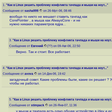
1.
"Как в Linux решить проблему конфликта тачпада и мыши на ноут..."
Сообщение от
sasha999
on 26-Мрт-06, 08:46
вообще-то никто не мешает ставить тачпад как
CorePointer , а мыша как AlwaysCore - и не
нужно никаких параметров ядра...
3.
"Как в Linux решить проблему конфликта тачпада и мыши на ноут..
Сообщение от
Евгений
(??) on 09-Авг-06, 22:50
Верно. Так и стоит. Все работает.
4.
"Как в Linux решить проблему конфликта тачпада и мыши на ноут..."
Сообщение от
avova
on 14-Дек-06, 19:42
загадочный совет. Какие проблемы были, какие он решает ? У
чтобы не работал.
5.
"Как в Linux решить проблему конфликта тачпада и мыши на ноут..
Сообщение от
stimpack
on 26-Янв-07, 11:36
у мыши и тачпада есть одно общее устройство в /dev и ес