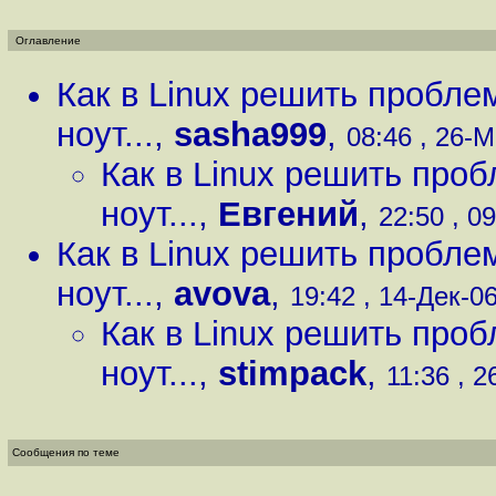
Оглавление
Как в Linux решить пробле
ноут...
,
sasha999
,
08:46 , 26-М
Как в Linux решить про
ноут...
,
Евгений
,
22:50 , 09
Как в Linux решить пробле
ноут...
,
avova
,
19:42 , 14-Дек-06
Как в Linux решить про
ноут...
,
stimpack
,
11:36 , 2
Сообщения по теме