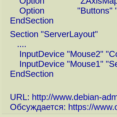
Option "ZAxisMappin
Option "Buttons" "
EndSection
Section "ServerLayout"
....
InputDevice "Mouse2" "Co
InputDevice "Mouse1" "S
EndSection
URL:
http://www.debian-admi
Обсуждается:
https://www.o