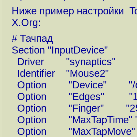
Ниже пример настройки T
X.Org:
# Тачпад
Section "InputDevice"
Driver "synaptics"
Identifier "Mouse2"
Option "Device" "/de
Option "Edges" "1900
Option "Finger" "25
Option "MaxTapTime" "
Option "MaxTapMove" 