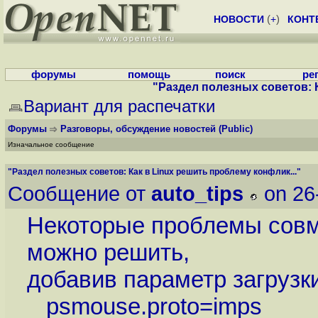
НОВОСТИ
(
+
)
КОНТ
форумы
помощь
поиск
ре
"Раздел полезных советов: К
Вариант для распечатки
Форумы
Разговоры, обсуждение новостей
(Public)
Изначальное сообщение
"Раздел полезных советов: Как в Linux решить проблему конфлик..."
Сообщение от
auto_tips
on 26
Некоторые проблемы совм
можно решить,
добавив параметр загрузки
psmouse.proto=imps