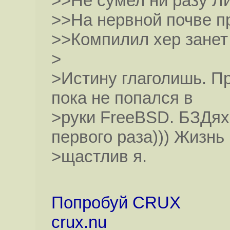
>>Не сумел ни разу Ли
>>На нервной почве п
>>Компилил хер занет 
>
>Истину глаголишь. Пр
пока не попался в
>руки FreeBSD. БЗДях
первого раза))) Жизнь
>щастлив я.
Попробуй CRUX
crux.nu