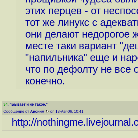
этих перцев - от неспо
тот же линукс с адекв
они делают недорогое же
месте таки вариант "де
"напильника" еще и нар
что по дефолту не все 
конечно.
34
.
"Бывает и не такое."
Сообщение от
Аноним
on 13-Авг-06, 10:41
http://nothingme.livejournal