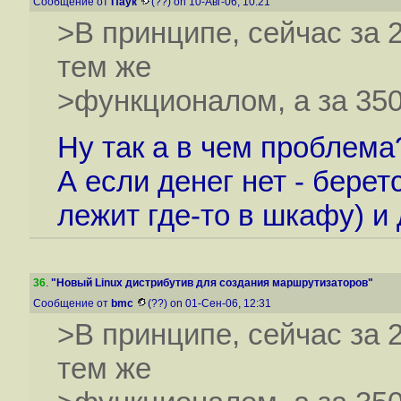
Сообщение от
Паук
(??) on 10-Авг-06, 10:21
>В принципе, сейчас за 
тем же
>функционалом, а за 350
Ну так а в чем проблема
А если денег нет - бере
лежит где-то в шкафу) и
36
.
"Новый Linux дистрибутив для создания маршрутизаторов"
Сообщение от
bmc
(??) on 01-Сен-06, 12:31
>В принципе, сейчас за 
тем же