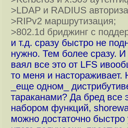
>LDAP и RADIUS авториза
>RIPv2 маршрутизация;
>802.1d бриджинг с поддер
и т.д. сразу быстро не под
нужно. Тем более сразу. И
ваял все это от LFS ивооб
то меня и настораживает. 
_еще одном_ дистрибутив
тараканами? Да бред все 
набором функций, shorewal
можно достаточно быстро у