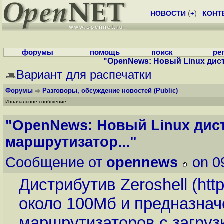
НОВОСТИ
(
+
)
КОНТ
форумы
помощь
поиск
ре
"OpenNews: Новый Linux дист
Вариант для распечатки
Форумы
Разговоры, обсуждение новостей
(Public)
Изначальное сообщение
"OpenNews: Новый Linux дис
маршрутизатор..."
Сообщение от
opennews
on 0
Дистрибутив Zeroshell (
htt
около 100Мб и предназнач
маршрутизаторов с загруз