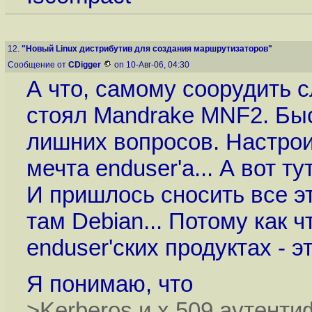
12.
"Новый Linux дистрибутив для создания маршрутизаторов"
Сообщение от
CDigger
on 10-Авг-06, 04:30
А что, самому соорудить 
стоял Mandrake MNF2. Быс
лишних вопросов. Настрои
мечта enduser'а... А вот т
И пришлось сносить все э
там Debian... Потому как 
enduser'ских продуктах - 
Я понимаю, что
>Kerberos и x.509 аутенти