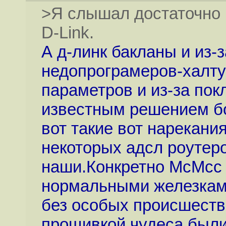
>Я слышал достаточно 
D-Link.
А д-линк бакланы и из-
недопрограмеров-халту
параметров и из-за по
известным решением бо
вот такие вот нарекани
некоторых адсл роутер
наши.Конкретно McMcc 
нормальными железками
без особых происшест
прощивкой чудеса были