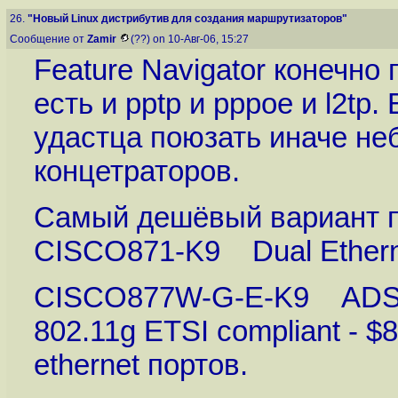
26.
"Новый Linux дистрибутив для создания маршрутизаторов"
Сообщение от
Zamir
(??) on 10-Авг-06, 15:27
Feature Navigator конечно 
есть и pptp и pppoe и l2tp
удастца поюзать иначе не
концетраторов.
Самый дешёвый вариант по
CISCO871-K9 Dual Etherne
CISCO877W-G-E-K9 ADSL Se
802.11g ETSI compliant - $
ethernet портов.