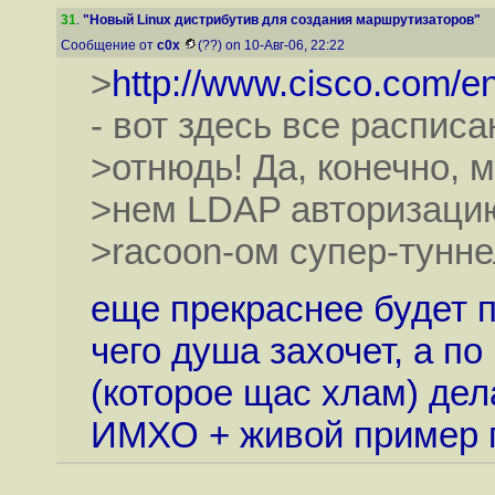
31
.
"Новый Linux дистрибутив для создания маршрутизаторов"
Сообщение от
c0x
(??) on 10-Авг-06, 22:22
>
http://www.cisco.com/
- вот здесь все расписа
>отнюдь! Да, конечно, 
>нем LDAP авторизацию
>racoon-ом супер-тунне
еще прекраснее будет п
чего душа захочет, а по
(которое щас хлам) дел
ИМХО + живой пример п