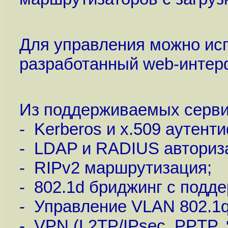
Для управления можно ис
разработанный web-интер
Из поддерживаемых серви
- Kerberos и x.509 аутент
- LDAP и RADIUS авториз
- RIPv2 маршрутизация;
- 802.1d бриджинг с подде
- Управление VLAN 802.1q
- VPN (L2TP/IPsec, PPTP, 