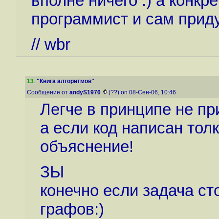
вполне ничего :) а конк
программист и сам прид
// wbr
13
.
"Книга алгоритмов"
Сообщение от
andyS1976
(??) on 08-Сен-06, 10:46
Легче в принципе не пр
а если код написан толк
объяснение!
ЗЫ
конечно если задача ст
графов:)