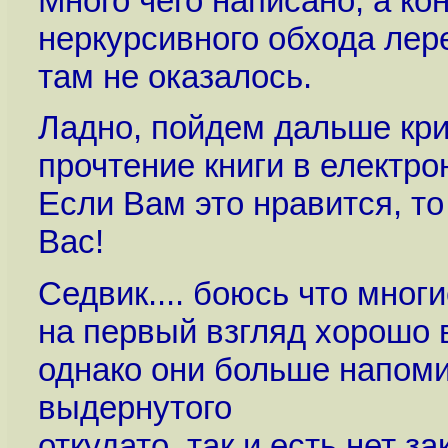
Много чего написано, а ко
неркурсивного обхода лере
там не оказалось.
Ладно, пойдем дальше кри
прочтение книги в електр
Если Вам это нравится, то
Вас!
Седвик.... боюсь что мног
на первый взгляд хорошо в
однако они больше напом
выдернутого
откудато, так и есть нет з