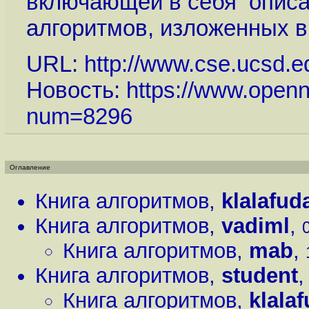
включающей в себя опис
алгоритмов, изложенных в
URL:
http://www.cse.ucsd.e
Новость:
https://www.openn
num=8296
Оглавление
Книга алгоритмов
,
klalafud
Книга алгоритмов
,
vadiml
,
Книга алгоритмов
,
mab
,
Книга алгоритмов
,
student
Книга алгоритмов
,
klala