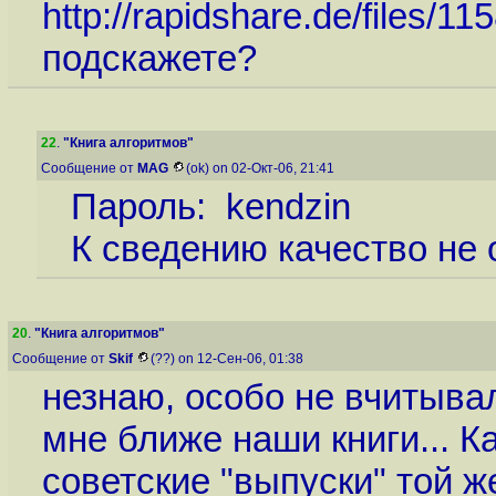
http://rapidshare.de/files
подскажете?
22
.
"Книга алгоритмов"
Сообщение от
MAG
(ok) on 02-Окт-06, 21:41
Пароль: kendzin
К сведению качество не 
20
.
"Книга алгоритмов"
Сообщение от
Skif
(??) on 12-Сен-06, 01:38
незнаю, особо не вчитывал
мне ближе наши книги... К
советские "выпуски" той ж