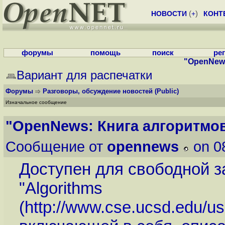
НОВОСТИ
(
+
)
КОНТ
форумы
помощь
поиск
ре
"OpenNew
Вариант для распечатки
Форумы
Разговоры, обсуждение новостей
(Public)
Изначальное сообщение
"OpenNews: Книга алгоритмо
Сообщение от
opennews
on 0
Доступен для свободной з
"Algorithms
(
http://www.cse.ucsd.edu/us