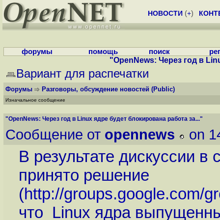
НОВОСТИ
(
+
)
КОНТ
форумы
помощь
поиск
ре
"OpenNews: Через год в Linu
Вариант для распечатки
Форумы
Разговоры, обсуждение новостей
(Public)
Изначальное сообщение
"OpenNews: Через год в Linux ядре будет блокирована работа за..."
Сообщение от
opennews
on 1
В результате дискуссии в 
принято решение
(
http://groups.google.com/g
что Linux ядра выпущенны