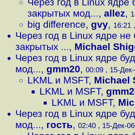
Через год в Linux ядре
закрытых мод...
,
allez
,
1
big difference
,
gvy
,
16:21 
Через год в Linux ядре не
закрытых ...
,
Michael Shig
Через год в Linux ядре б
мод...
,
gmm20
,
00:09 , 15-Дек-
LKML и MSFT
,
Michael 
LKML и MSFT
,
gmm2
LKML и MSFT
,
Mic
Через год в Linux ядре б
мод...
,
гость
,
02:40 , 15-Дек-06