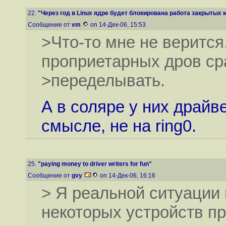
22.
"Через год в Linux ядре будет блокирована работа закрытых м
Сообщение от
vm
on 14-Дек-06, 15:53
>Что-то мне не верится
проприетарных дров сра
>переделывать.
А в соляре у них драйв
смысле, не на ring0.
25.
"paying money to driver writers for fun"
Сообщение от
gvy
on 14-Дек-06, 16:16
> Я реальной ситуации 
некоторых устройств п