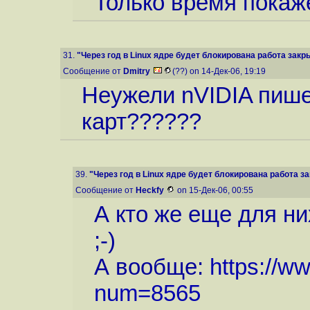
Только время покажет
31.
"Через год в Linux ядре будет блокирована работа закр
Сообщение от
Dmitry
(??) on 14-Дек-06, 19:19
Неужели nVIDIA пише
карт??????
39.
"Через год в Linux ядре будет блокирована работа за
Сообщение от
Heckfy
on 15-Дек-06, 00:55
А кто же еще для н
;-)
А вообще:
https://w
num=8565