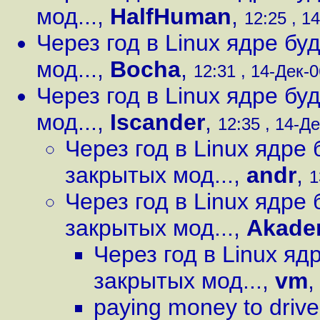
мод...
,
HalfHuman
,
12:25 , 14
Через год в Linux ядре б
мод...
,
Bocha
,
12:31 , 14-Дек-0
Через год в Linux ядре б
мод...
,
Iscander
,
12:35 , 14-Де
Через год в Linux ядре
закрытых мод...
,
andr
,
1
Через год в Linux ядре
закрытых мод...
,
Akade
Через год в Linux я
закрытых мод...
,
vm
paying money to driver