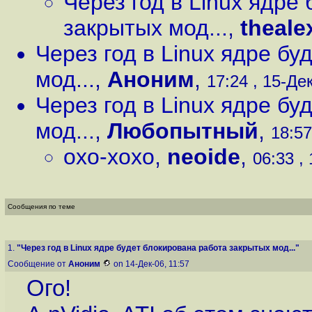
Через год в Linux ядре
закрытых мод...
,
theale
Через год в Linux ядре б
мод...
,
Аноним
,
17:24 , 15-Дек
Через год в Linux ядре б
мод...
,
Любопытный
,
18:57
охо-хохо
,
neoide
,
06:33 , 
Сообщения по теме
1.
"Через год в Linux ядре будет блокирована работа закрытых мод..."
Сообщение от
Аноним
on 14-Дек-06, 11:57
Ого!