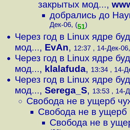
закрытых мод...
,
www
добрались до Наук
Дек-06, (
)
51
Через год в Linux ядре б
мод...
,
EvAn
,
12:37 , 14-Дек-06,
Через год в Linux ядре б
мод...
,
klalafuda
,
13:34 , 14-Д
Через год в Linux ядре б
мод...
,
Serega_S
,
13:53 , 14-Д
Свобода не в ущерб чу
Свобода не в ущерб
Свобода не в уще