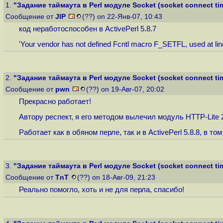
1.
"Задание таймаута в Perl модуле Socket (socket connect tim
Сообщение от
JIP
(??) on 22-Янв-07, 10:43
код неработоспособен в ActivePerl 5.8.7
'Your vendor has not defined Fcntl macro F_SETFL, used at line
2.
"Задание таймаута в Perl модуле Socket (socket connect tim
Сообщение от
pwn
(??) on 19-Авг-07, 20:02
Прекрасно работает!
Автору респект, я его методом вылечил модуль HTTP-Lite 2
Работает как в обяном перле, так и в ActivePerl 5.8.8, в 
3.
"Задание таймаута в Perl модуле Socket (socket connect t
Сообщение от
TnT
(??) on 18-Авг-09, 21:23
Реально помогло, хоть и не для перла, спасибо!