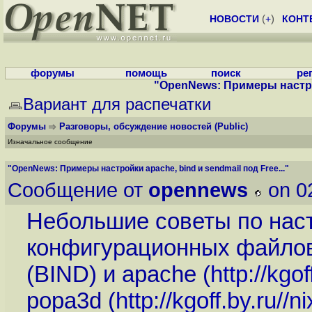
НОВОСТИ
(
+
)
КОНТ
форумы
помощь
поиск
ре
"OpenNews: Примеры настройк
Вариант для распечатки
Форумы
Разговоры, обсуждение новостей
(Public)
Изначальное сообщение
"OpenNews: Примеры настройки apache, bind и sendmail под Free..."
Сообщение от
opennews
on 0
Небольшие советы по нас
конфигурационных файло
(BIND) и apache (
http://kgo
popa3d (
http://kgoff.by.ru//n