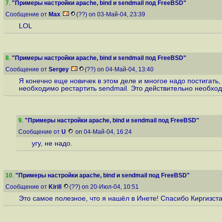
7
.
"Примеры настройки apache, bind и sendmail под FreeBSD"
Сообщение от
Max
(??) on 03-Май-04, 23:39
LOL
8
.
"Примеры настройки apache, bind и sendmail под FreeBSD"
Сообщение от
Sergey
(??) on 04-Май-04, 13:40
Я конечно еще новичек в этом деле и многое надо постигать,
необходимо рестартить sendmail. Это действительно необхо
9
.
"Примеры настройки apache, bind и sendmail под FreeBSD"
Сообщение от
U
on 04-Май-04, 16:24
угу, не надо.
10
.
"Примеры настройки apache, bind и sendmail под FreeBSD"
Сообщение от
Kirill
(??) on 20-Июл-04, 10:51
Это самое полезное, что я нашёл в Инете! Спасибо Киргизста