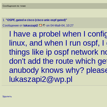
Сообщения по теме
1.
"OSPF, gated и cisco (cisco unix ospf gated)"
Сообщение от
lukaszapi2
on 04-Май-04, 10:27
I have a probel when I conf
linux, and when I run ospf, I
things like ip ospf network 
don't add the route which get
anubody knows why? please
lukaszapi2@wp.pl
Удалить