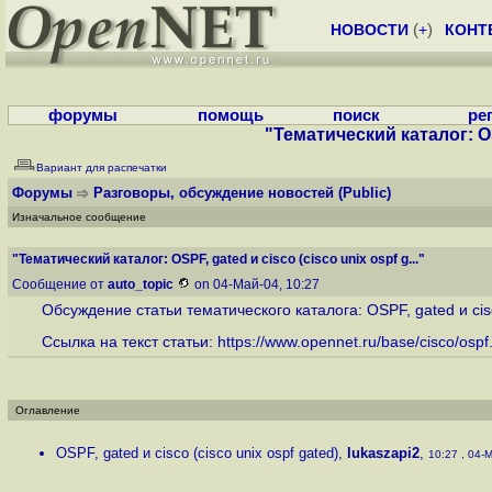
НОВОСТИ
(
+
)
КОНТ
форумы
помощь
поиск
ре
"Тематический каталог: OSP
Вариант для распечатки
Форумы
Разговоры, обсуждение новостей
(Public)
Изначальное сообщение
"Тематический каталог: OSPF, gated и cisco (cisco unix ospf g..."
Сообщение от
auto_topic
on 04-Май-04, 10:27
Обсуждение статьи тематического каталога: OSPF, gated и cisco
Ссылка на текст статьи:
https://www.opennet.ru/base/cisco/ospf.
Оглавление
OSPF, gated и cisco (cisco unix ospf gated)
,
lukaszapi2
,
10:27 , 04-М