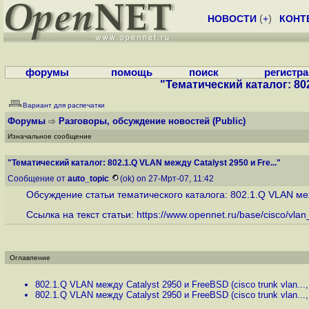
НОВОСТИ
(
+
)
КОНТ
форумы
помощь
поиск
регистр
"Тематический каталог: 802
Вариант для распечатки
Форумы
Разговоры, обсуждение новостей
(Public)
Изначальное сообщение
"Тематический каталог: 802.1.Q VLAN между Catalyst 2950 и Fre..."
Сообщение от
auto_topic
(ok) on 27-Мрт-07, 11:42
Обсуждение статьи тематического каталога: 802.1.Q VLAN между
Ссылка на текст статьи:
https://www.opennet.ru/base/cisco/vlan
Оглавление
802.1.Q VLAN между Catalyst 2950 и FreeBSD (cisco trunk vlan...
802.1.Q VLAN между Catalyst 2950 и FreeBSD (cisco trunk vlan...