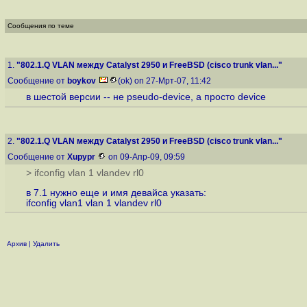
Сообщения по теме
1.
"802.1.Q VLAN между Catalyst 2950 и FreeBSD (cisco trunk vlan..."
Сообщение от
boykov
(ok) on 27-Мрт-07, 11:42
в шестой версии -- не pseudo-device, а просто device
2.
"802.1.Q VLAN между Catalyst 2950 и FreeBSD (cisco trunk vlan..."
Сообщение от
Xupypr
on 09-Апр-09, 09:59
> ifconfig vlan 1 vlandev rl0
в 7.1 нужно еще и имя девайса указать:
ifconfig vlan1 vlan 1 vlandev rl0
Архив
|
Удалить