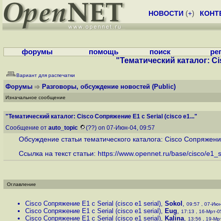
НОВОСТИ
(
+
)
КОНТ
форумы
помощь
поиск
ре
"Тематический каталог: Cis
Вариант для распечатки
Форумы
Разговоры, обсуждение новостей
(Public)
Изначальное сообщение
"Тематический каталог: Cisco Сопряжение E1 с Serial (cisco e1..."
Сообщение от
auto_topic
(??) on 07-Июн-04, 09:57
Обсуждение статьи тематического каталога: Cisco Сопряжение E
Ссылка на текст статьи:
https://www.opennet.ru/base/cisco/e1_se
Оглавление
Cisco Сопряжение E1 с Serial (cisco e1 serial)
,
Sokol
,
09:57 , 07-Июн
Cisco Сопряжение E1 с Serial (cisco e1 serial)
,
Eug
,
17:13 , 16-Мрт-05
Cisco Сопряжение E1 с Serial (cisco e1 serial)
,
Kalina
,
13:56 , 19-Мрт