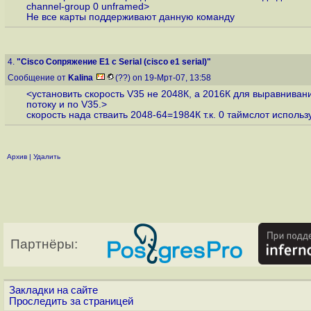
channel-group 0 unframed>
Не все карты поддерживают данную команду
4.
"Cisco Сопряжение E1 с Serial (cisco e1 serial)"
Сообщение от
Kalina
(??) on 19-Мрт-07, 13:58
<установить скорость V35 не 2048К, а 2016К для выравниван
потоку и по V35.>
скорость нада стваить 2048-64=1984К т.к. 0 таймслот использ
Архив
|
Удалить
Партнёры:
Закладки на сайте
Проследить за страницей