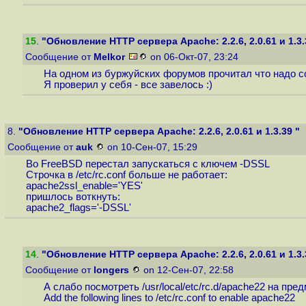
15
.
"Обновление HTTP сервера Apache: 2.2.6, 2.0.61 и 1.3.
Сообщение от
Melkor
on 06-Окт-07, 23:24
На одном из буржуйских форумов прочитал что надо соби
Я проверил у себя - все завелось :)
8.
"Обновление HTTP сервера Apache: 2.2.6, 2.0.61 и 1.3.39 "
Сообщение от
auk
on 10-Сен-07, 15:29
Во FreeBSD перестал запускаться c ключем -DSSL
Строчка в /etc/rc.conf больше не работает:
apache2ssl_enable='YES'
пришлось воткнуть:
apache2_flags='-DSSL'
14
.
"Обновление HTTP сервера Apache: 2.2.6, 2.0.61 и 1.3.
Сообщение от
longers
on 12-Сен-07, 22:58
А слабо посмотреть /usr/local/etc/rc.d/apache22 на пред
Add the following lines to /etc/rc.conf to enable apache22