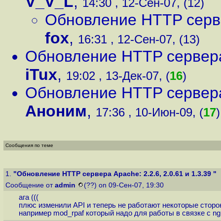
V_V_L
,
14:30 , 12-Сен-07, (12)
Обновление HTTP сервер
fox
,
16:31 , 12-Сен-07, (13)
Обновление HTTP сервера 
iTux
,
19:02 , 13-Дек-07, (
16
)
Обновление HTTP сервера 
Аноним
,
17:36 , 10-Июн-09, (
17
)
Сообщения по теме
1.
"Обновление HTTP сервера Apache: 2.2.6, 2.0.61 и 1.3.39 "
Сообщение от
admin
(??) on 09-Сен-07, 19:30
ага (((
плюс изменили API и теперь не работают некоторые стор
например mod_rpaf который надо для работы в связке с ngin