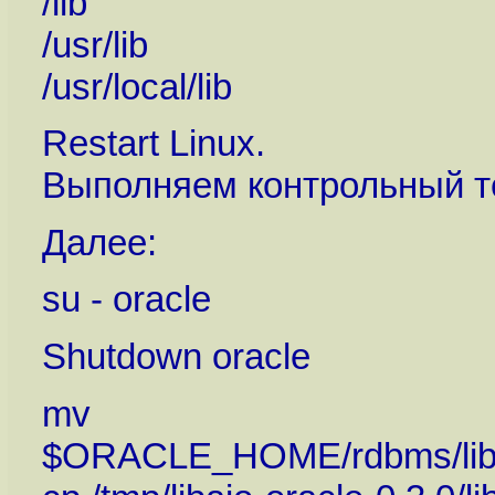
/lib
/usr/lib
/usr/local/lib
Restart Linux.
Выполняем контрольный тес
Далее:
su - oracle
Shutdown oracle
mv
$ORACLE_HOME/rdbms/lib