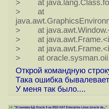
> at java.lang.Class.fo
> at
java.awt.GraphicsEnviron
> at java.awt.Window.<i
> at java.awt.Frame.<in
> at java.awt.Frame.<in
> at oracle.sysman.oii.oii
Открой командную строк
Така ошибка бывалеваетс
У меня так было....
14
.
"Установка БД Oracle 9 на RED HAT Enterprise Linux (oracle da..."