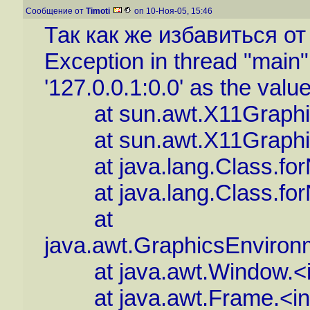
Сообщение от
Timoti
on 10-Ноя-05, 15:46
Так как же избавиться о
Exception in thread "main"
'127.0.0.1:0.0' as the valu
at sun.awt.X11GraphicsE
at sun.awt.X11GraphicsE
at java.lang.Class.for
at java.lang.Class.forN
at
java.awt.GraphicsEnviron
at java.awt.Window.<in
at java.awt.Frame.<init