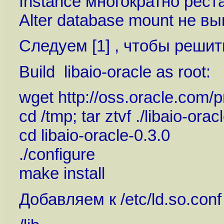
Instance многократно рес
Alter database mount не в
Следуем [1] , чтобы реши
Build libaio-oracle as root:
wget
http://oss.oracle.com/pr
cd /tmp; tar ztvf ./libaio-orac
cd libaio-oracle-0.3.0
./configure
make install
Добавляем к /etc/ld.so.conf