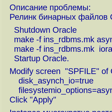
Описание проблемы:
Релинк бинарных файлов O
Shutdown Oracle
make -f ins_rdbms.mk asy
make -f ins_rdbms.mk iora
Startup Oracle.
Modify screen "SPFILE" of
disk_asynch_io=true
filesystemio_options=asy
Click "Apply"