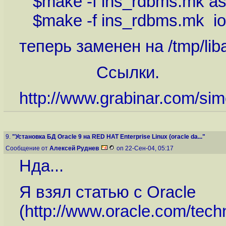
$make -f ins_rdbms.mk a
$make -f ins_rdbms.mk io
теперь заменен на /tmp/libai
Ссылки.
http://www.grabinar.com/sim
9.
"Установка БД Oracle 9 на RED HAT Enterprise Linux (oracle da..."
Сообщение от
Алексей Руднев
on 22-Сен-04, 05:17
Нда...
Я взял статью с Oracle
(
http://www.oracle.com/techn