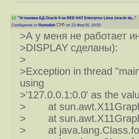
13
.
"Установка БД Oracle 9 на RED HAT Enterprise Linux (oracle da..."
Сообщение от
Ramallah
on 23-Фев-05, 19:50
>А у меня не работает ин
>DISPLAY сделаны):
>
>Exception in thread "main
using
>'127.0.0.1:0.0' as the va
> at sun.awt.X11Graphic
> at sun.awt.X11Graphic
> at java.lang.Class.fo