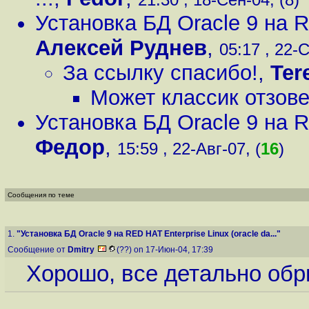
Установка БД Oracle 9 на RE
Алексей Руднев
,
05:17 , 22-С
За ссылку спасибо!
,
Ter
Может классик отзов
Установка БД Oracle 9 на RE
Федор
,
15:59 , 22-Авг-07, (
16
)
Сообщения по теме
1.
"Установка БД Oracle 9 на RED HAT Enterprise Linux (oracle da..."
Сообщение от
Dmitry
(??) on 17-Июн-04, 17:39
Хорошо, все детально обр