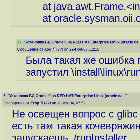
at java.awt.Frame.<init
at oracle.sysman.oii.oiic.
17
.
"Установка БД Oracle 9 на RED HAT Enterprise Linux (oracle da..
Сообщение от
Хэс
(??) on 29-Ноя-07, 12:18
Была такая же ошибка по
запустил \install\linux\run
5.
"Установка БД Oracle 9 на RED HAT Enterprise Linux (oracle da..."
Сообщение от
Егор
(??) on 18-Авг-04, 07:52
Не освещен вопрос с glibc
есть там такая кочевряжи
запускаещь ./runInstaller