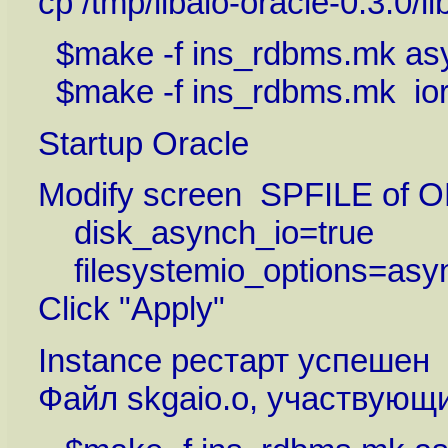
cp /tmp/libaio-oracle-0.3.0
$make -f ins_rdbms.mk as
$make -f ins_rdbms.mk ior
Startup Oracle
Modify screen SPFILE of 
disk_asynch_io=true
filesystemio_options=asy
Click "Apply"
Instance рестарт успешен
Файл skgaio.o, участвующи