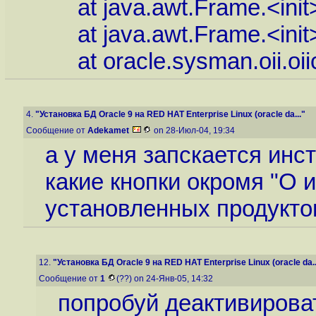
at java.awt.Frame.<init>
at java.awt.Frame.<init>
at oracle.sysman.oii.oiic.O
4.
"Установка БД Oracle 9 на RED HAT Enterprise Linux (oracle da..."
Сообщение от
Adekamet
on 28-Июл-04, 19:34
а у меня запскается инст
какие кнопки окромя "О 
установленных продуктов"
12.
"Установка БД Oracle 9 на RED HAT Enterprise Linux (oracle da..
Сообщение от
1
(??) on 24-Янв-05, 14:32
попробуй деактивирова