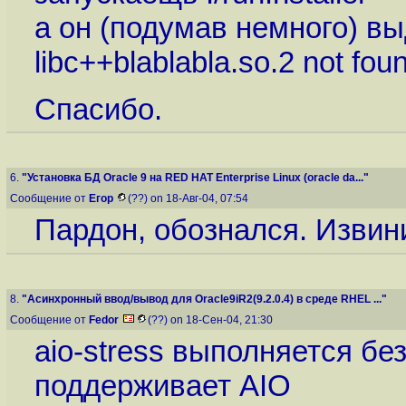
а он (подумав немного) вы
libc++blablabla.so.2 not fo
Спасибо.
6.
"Установка БД Oracle 9 на RED HAT Enterprise Linux (oracle da..."
Сообщение от
Егор
(??) on 18-Авг-04, 07:54
Пардон, обознался. Извин
8.
"Асинхронный ввод/вывод для Oracle9iR2(9.2.0.4) в среде RHEL ..."
Сообщение от
Fedor
(??) on 18-Сен-04, 21:30
aio-stress выполняется бе
поддерживает AIO