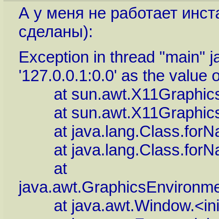
А у меня не работает инст
сделаны):
Exception in thread "main" j
'127.0.0.1:0.0' as the value
at sun.awt.X11GraphicsEn
at sun.awt.X11GraphicsEn
at java.lang.Class.forNa
at java.lang.Class.forNa
at
java.awt.GraphicsEnvironm
at java.awt.Window.<init