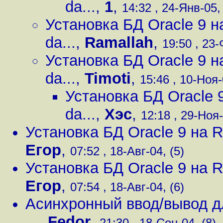
da...
,
1
,
14:32 , 24-Янв-05,
Установка БД Oracle 9 на
da...
,
Ramallah
,
19:50 , 23-
Установка БД Oracle 9 на
da...
,
Timoti
,
15:46 , 10-Ноя-
Установка БД Oracle 9
da...
,
Хэс
,
12:18 , 29-Ноя-
Установка БД Oracle 9 на RE
Егор
,
07:52 , 18-Авг-04, (5)
Установка БД Oracle 9 на RE
Егор
,
07:54 , 18-Авг-04, (6)
Асинхронный ввод/вывод дл
...
,
Fedor
,
21:30 , 18-Сен-04, (8)