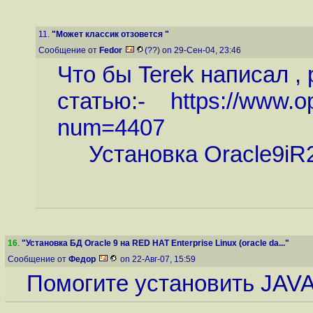
11.
"Может классик отзовется "
Сообщение от
Fedor
(??) on 29-Сен-04, 23:46
Что бы Terek написал ,
статью:-
https://www.o
num=4407
Установка Oracle9iR2 
16
.
"Установка БД Oracle 9 на RED HAT Enterprise Linux (oracle da..."
Сообщение от
Федор
on 22-Авг-07, 15:59
Помогите установить JAV