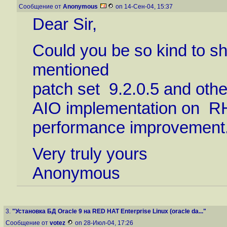
Сообщение от
Anonymous
on 14-Сен-04, 15:37
Dear Sir,
Could you be so kind to s
mentioned
patch set 9.2.0.5 and othe
AIO implementation on RH
performance improvement
Very truly yours
Anonymous
3.
"Установка БД Oracle 9 на RED HAT Enterprise Linux (oracle da..."
Сообщение от
votez
on 28-Июл-04, 17:26