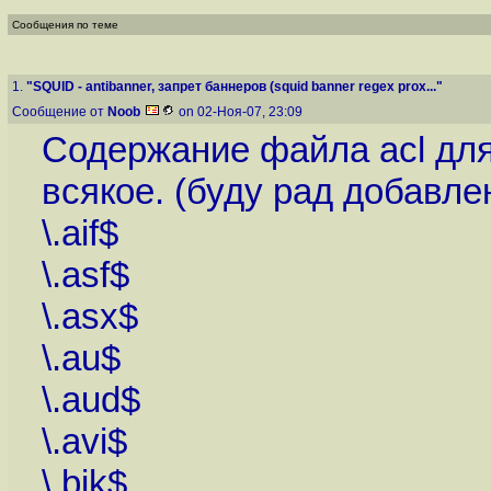
Сообщения по теме
1.
"SQUID - antibanner, запрет баннеров (squid banner regex prox..."
Сообщение от
Noob
on 02-Ноя-07, 23:09
Содержание файла acl для
всякое. (буду рад добавле
\.aif$
\.asf$
\.asx$
\.au$
\.aud$
\.avi$
\.bik$