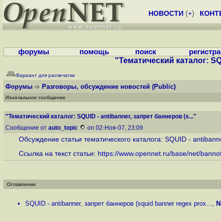
НОВОСТИ
(
+
)
КОНТ
форумы
помощь
поиск
регистр
"Тематический каталог: SQU
Вариант для распечатки
Форумы
Разговоры, обсуждение новостей
(Public)
Изначальное сообщение
"Тематический каталог: SQUID - antibanner, запрет баннеров (s..."
Сообщение от
auto_topic
on 02-Ноя-07, 23:09
Обсуждение статьи тематического каталога: SQUID - antibanne
Ссылка на текст статьи:
https://www.opennet.ru/base/net/bannoff
Оглавление
SQUID - antibanner, запрет баннеров (squid banner regex prox...
,
N