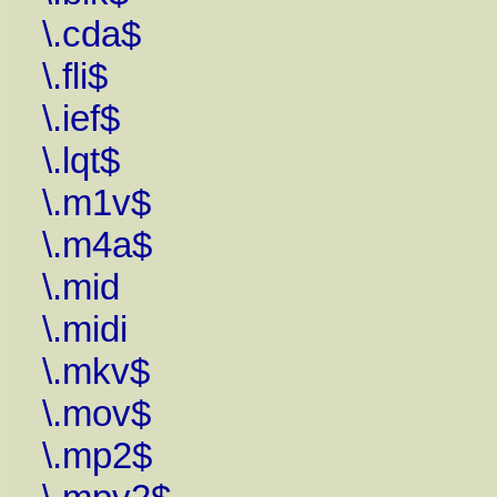
\.cda$
\.fli$
\.ief$
\.lqt$
\.m1v$
\.m4a$
\.mid
\.midi
\.mkv$
\.mov$
\.mp2$