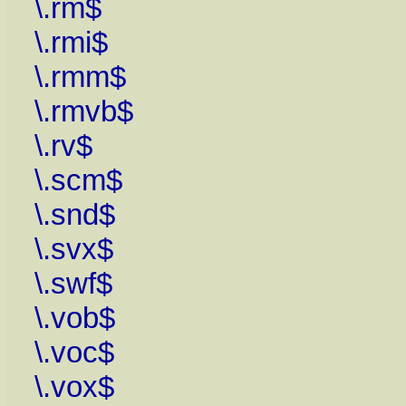
\.rm$
\.rmi$
\.rmm$
\.rmvb$
\.rv$
\.scm$
\.snd$
\.svx$
\.swf$
\.vob$
\.voc$
\.vox$