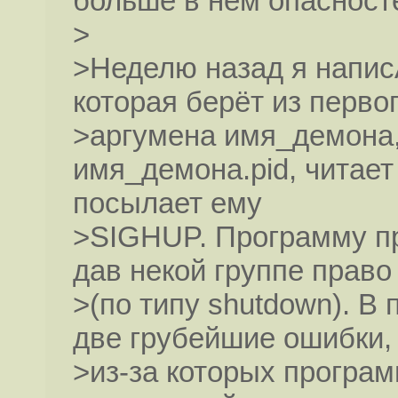
больше в нём опасност
>
>Неделю назад я напис
которая берёт из перво
>аргумена имя_демона, 
имя_демона.pid, читает
посылает ему
>SIGHUP. Программу пр
дав некой группе прав
>(по типу shutdown). В
две грубейшие ошибки,
>из-за которых програ