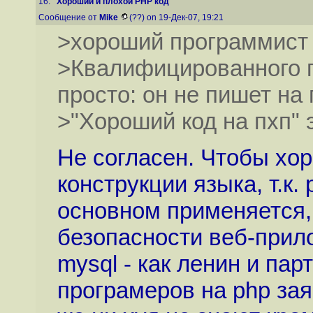
16.
"Хороший и плохой PHP код"
Сообщение от
Mike
(??) on 19-Дек-07, 19:21
>хороший программист 
>Квалифицированного п
просто: он не пишет на 
>"Хороший код на пхп" 
Не согласен. Чтобы хор
конструкции языка, т.к.
основном применяется,
безопасности веб-прило
mysql - как ленин и па
програмеров на php заяв