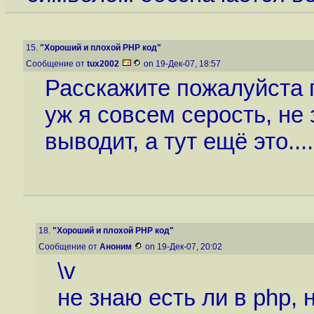
15.
"Хороший и плохой PHP код"
Сообщение от
tux2002
on 19-Дек-07, 18:57
Расскажите пожалуйста 
уж я совсем серость, не 
выводит, а тут ещё это....
18.
"Хороший и плохой PHP код"
Сообщение от
Аноним
on 19-Дек-07, 20:02
\v
не знаю есть ли в php, н