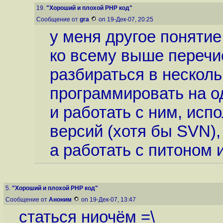
19.
"Хороший и плохой PHP код"
Сообщение от
gra
on 19-Дек-07, 20:25
у меня другое поняти
ко всему выше перечи
разбираться в несколь
программировать на од
и работать с ним, исп
версий (хотя бы SVN), 
а работать с питоном 
5.
"Хороший и плохой PHP код"
Сообщение от
Аноним
on 19-Дек-07, 13:47
статься ниочём =\