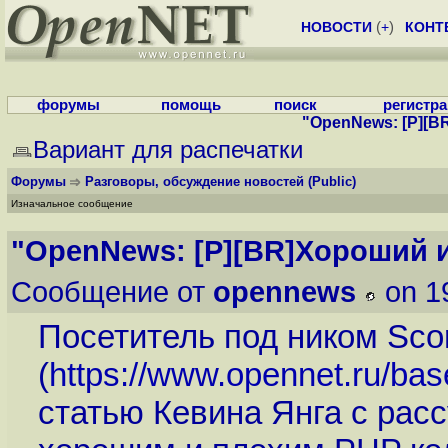
НОВОСТИ
(
+
)
КОНТ
форумы
помощь
поиск
регистр
"OpenNews: [P][B
Вариант для распечатки
Форумы
Разговоры, обсуждение новостей
(Public)
Изначальное сообщение
"OpenNews: [P][BR]Хороший и
Сообщение от
opennews
on 1
Посетитель под ником Sco
(
https://www.opennet.ru/ba
статью Кевина Янга с рас