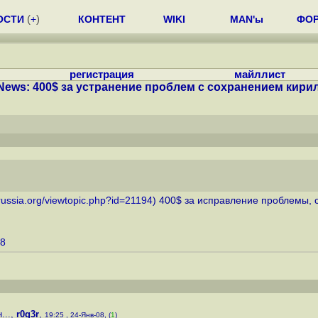
ОСТИ
(
+
)
КОНТЕНТ
WIKI
MAN'ы
ФО
регистрация
майллист
ews: 400$ за устранение проблем с сохранением кирил
-russia.org/viewtopic.php?id=21194
) 400$ за исправление проблемы,
18
...
,
r0g3r
,
19:25 , 24-Янв-08, (
1
)