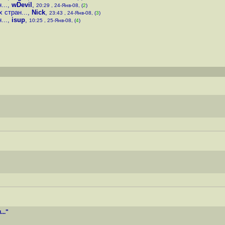
...
,
wDevil
,
20:29 , 24-Янв-08, (
2
)
 стран...
,
Nick
,
23:43 , 24-Янв-08, (
3
)
...
,
isup
,
10:25 , 25-Янв-08, (
4
)
.."