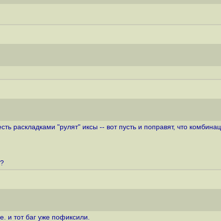
есть раскладками "рулят" иксы -- вот пусть и поправят, что комбинац
g?
е. и тот баг уже пофиксили.