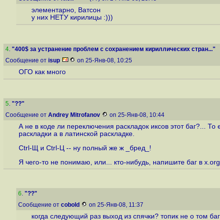
элементарно, Ватсон
у них НЕТУ кирилицы :)))
4
.
"400$ за устранение проблем с сохранением кириллических стран..."
Сообщение от
isup
on 25-Янв-08, 10:25
ОГО как много
5
.
"??"
Сообщение от
Andrey Mitrofanov
on 25-Янв-08, 10:44
А не в коде ли переключения раскладок иксов этот баг?... То 
раскладки а в латинской раскладке.
Ctrl-Щ и Ctrl-Ц -- ну полный же ж _бред_!
Я чего-то не понимаю, или... кто-нибудь, напишите баг в x.or
6
.
"??"
Сообщение от
cobold
on 25-Янв-08, 11:37
когда следующий раз выход из спячки? топик не о том баг