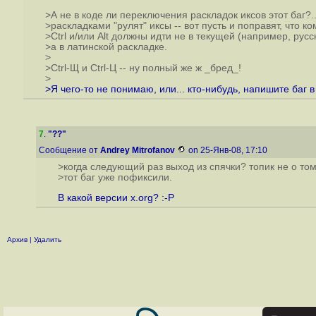
>А не в коде ли переключения раскладок иксов этот баг?..
>раскладками "рулят" иксы -- вот пусть и поправят, что к
>Ctrl и/или Alt должны идти не в текущей (например, русс
>а в латинской раскладке.
>
>Ctrl-Щ и Ctrl-Ц -- ну полный же ж _бред_!
>
>Я чего-то не понимаю, или... кто-нибудь, напишите баг в
7
.
"??"
Сообщение от
Andrey Mitrofanov
on 25-Янв-08, 17:10
>когда следующий раз выход из спячки? топик не о том
>тот баг уже пофиксили.
В какой версии x.org? :-P
Архив
|
Удалить