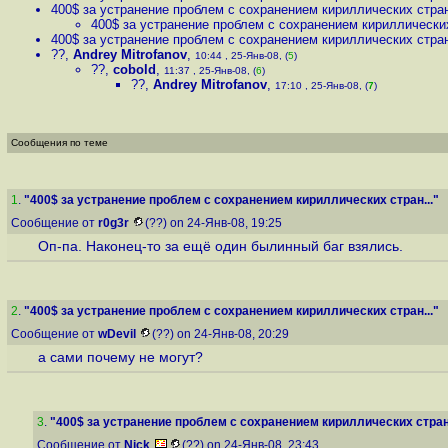
400$ за устранение проблем с сохранением кириллических стран
400$ за устранение проблем с сохранением кириллических
400$ за устранение проблем с сохранением кириллических стран
??
,
Andrey Mitrofanov
,
10:44 , 25-Янв-08, (
5
)
??
,
cobold
,
11:37 , 25-Янв-08, (
6
)
??
,
Andrey Mitrofanov
,
17:10 , 25-Янв-08, (
7
)
Сообщения по теме
1
.
"400$ за устранение проблем с сохранением кириллических стран..."
Сообщение от
r0g3r
(??) on 24-Янв-08, 19:25
Оп-па. Наконец-то за ещё один былинный баг взялись.
2
.
"400$ за устранение проблем с сохранением кириллических стран..."
Сообщение от
wDevil
(??) on 24-Янв-08, 20:29
а сами почему не могут?
3
.
"400$ за устранение проблем с сохранением кириллических стран.
Сообщение от
Nick
(??) on 24-Янв-08, 23:43