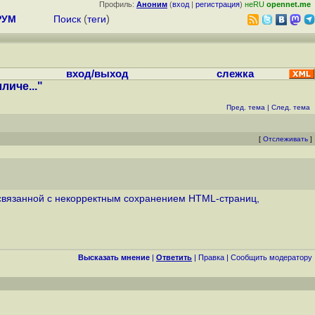
Профиль:
Аноним
(
вход
|
регистрация
)
неRU
opennet.me
РУМ
Поиск
(
теги
)
вход/выход
слежка
личе..."
Пред. тема
|
След. тема
[
Отслеживать
]
 связанной с некорректным сохранением HTML-страниц,
Высказать мнение
|
Ответить
|
Правка
|
Cообщить модератору