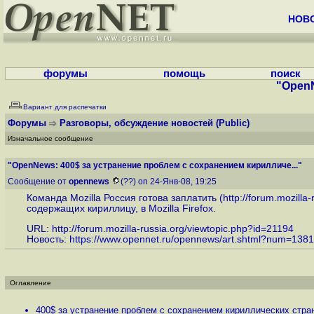
НОВ
форумы
помощь
поиск
"OpenN
Вариант для распечатки
Форумы
Разговоры, обсуждение новостей
(Public)
Изначальное сообщение
"OpenNews: 400$ за устранение проблем с сохранением кирилличе..."
Сообщение от
opennews
(??) on 24-Янв-08, 19:25
Команда Mozilla Россия готова заплатить (
http://forum.mozilla
содержащих кириллицу, в Mozilla Firefox.
URL:
http://forum.mozilla-russia.org/viewtopic.php?id=21194
Новость:
https://www.opennet.ru/opennews/art.shtml?num=138
Оглавление
400$ за устранение проблем с сохранением кириллических стран