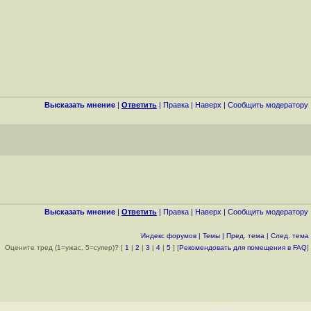
Высказать мнение
|
Ответить
|
Правка
|
Наверх
|
Cообщить модератору
Высказать мнение
|
Ответить
|
Правка
|
Наверх
|
Cообщить модератору
Индекс форумов
|
Темы
|
Пред. тема
|
След. тема
Оцените тред (1=ужас, 5=супер)? [
1
|
2
|
3
|
4
|
5
] [
Рекомендовать для помещения в FAQ
]