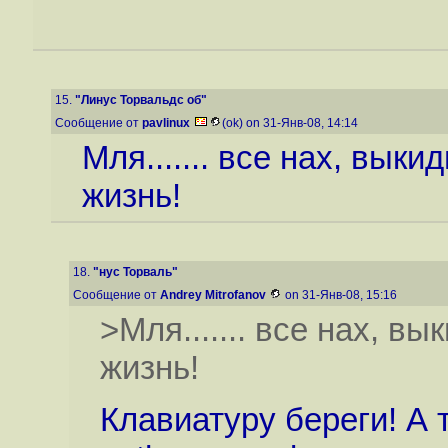
15.
"Линус Торвальдс об"
Сообщение от
pavlinux
(ok) on 31-Янв-08, 14:14
Мля....... все нах, вы
жизнь!
18.
"нус Торваль"
Сообщение от
Andrey Mitrofanov
on 31-Янв-08, 15:16
>Мля....... все нах, 
жизнь!
Клавиатуру береги! А т