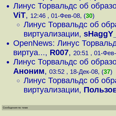
Линус Торвальдс об образо
ViT
,
12:46 , 01-Фев-08, (
30
)
Линус Торвальдс об обр
виртуализации
,
sHaggY
OpenNews: Линус Торвальд
виртуа...
,
R007
,
20:51 , 01-Фев-
Линус Торвальдс об образо
Аноним
,
03:52 , 18-Дек-08, (
37
)
Линус Торвальдс об обр
виртуализации
,
Пользо
Сообщения по теме