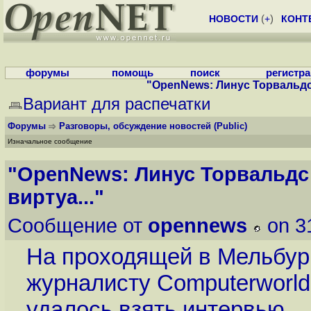
НОВОСТИ
(
+
)
КОНТ
форумы
помощь
поиск
регистр
"OpenNews: Линус Торвальдс 
Вариант для распечатки
Форумы
Разговоры, обсуждение новостей
(Public)
Изначальное сообщение
"OpenNews: Линус Торвальдс
виртуа..."
Сообщение от
opennews
on 3
На проходящей в Мельбурн
журналисту Computerworld
удалось взять интервью