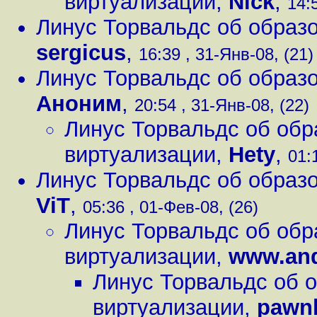
виртуализации
,
Nick
,
14:
Линус Торвальдс об образо
sergicus
,
16:39 , 31-Янв-08, (21)
Линус Торвальдс об образо
Аноним
,
20:54 , 31-Янв-08, (22)
Линус Торвальдс об обр
виртуализации
,
Hety
,
01:
Линус Торвальдс об образо
ViT
,
05:36 , 01-Фев-08, (26)
Линус Торвальдс об обр
виртуализации
,
www.and
Линус Торвальдс об о
виртуализации
,
pawn