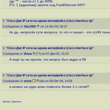
где "*" - числа от 1 до 4095.
P.S. 1 (еденичка) занята под FastEthernet 0/0!!!
2.
"Cisco Две IP сети на одном интерфейсе (cisco interface ip)"
Сообщение от
VoLAND
on 14-Окт-04, 00:37
Ах да, непросёк сути вопроса, то что я сказал - это vLAN тонне
3.
"Cisco Две IP сети на одном интерфейсе (cisco interface ip)"
Сообщение от
Илья
(??) on 07-Дек-05, 15:23
А ещё ты не просёк, что вопрос был задан в 99
5.
"Cisco Две IP сети на одном интерфейсе (cisco interface ip)"
Сообщение от
artvp
(ok) on 08-Окт-08, 14:59
а можно на один влан повесить более 2-х сетей?
Архив
|
Удалить