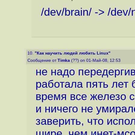
/dev/brain/ -> /dev/n
10.
"Как научить людей любить Linux"
Сообщение от
Timka
(??) on 01-Май-08, 12:53
не надо передергив
работала пять лет б
время все железо 
и ничего не умирал
заверить, что испо
шире, чем инет-мсо