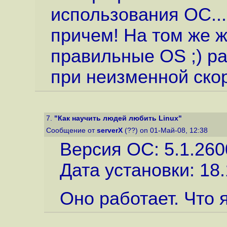
использования ОС...
причем! На том же ж
правильные OS ;) р
при неизменной ско
7.
"Как научить людей любить Linux"
Сообщение от
serverX
(??) on 01-Май-08, 12:38
Версия ОС: 5.1.260
Дата установки: 18
Оно работает. Что