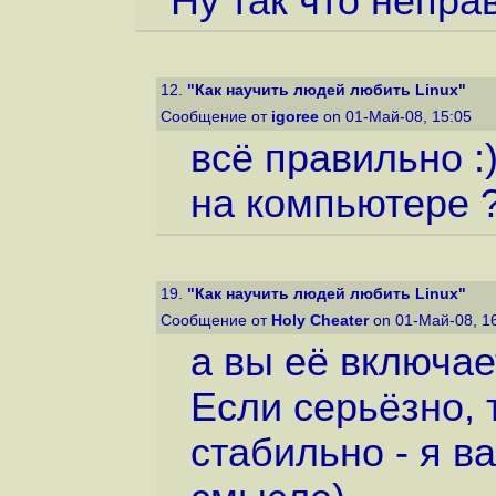
Ну так что неправ
12.
"Как научить людей любить Linux"
Сообщение от
igoree
on 01-Май-08, 15:05
всё правильно :)
на компьютере 
19.
"Как научить людей любить Linux"
Сообщение от
Holy Cheater
on 01-Май-08, 1
а вы её включает
Если серьёзно, 
стабильно - я в