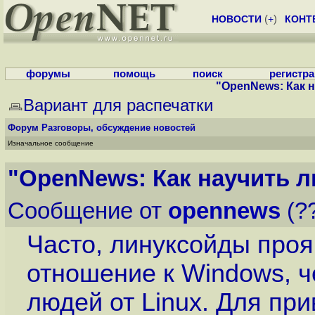
НОВОСТИ
(
+
)
КОНТ
форумы
помощь
поиск
регистр
"OpenNews: Как 
Вариант для распечатки
Форум
Разговоры, обсуждение новостей
Изначальное сообщение
"OpenNews: Как научить л
Сообщение от
opennews
(??
Часто, линуксойды про
отношение к Windows, ч
людей от Linux. Для пр