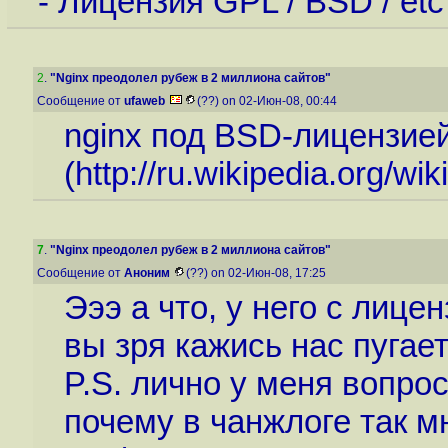
- Лицензия GPL / BSD / etc
2
.
"Nginx преодолел рубеж в 2 миллиона сайтов"
Сообщение от
ufaweb
(??) on 02-Июн-08, 00:44
nginx под BSD-лицензие
(
http://ru.wikipedia.org/wik
7
.
"Nginx преодолел рубеж в 2 миллиона сайтов"
Сообщение от
Аноним
(??) on 02-Июн-08, 17:25
Эээ а что, у него с лиц
вы зря кажись нас пугаете
P.S. лично у меня вопро
почему в чанжлоге так 