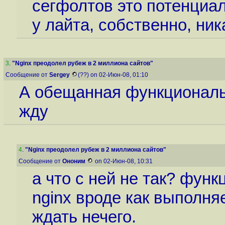
сегфолтов это потенциа
у лайта, собственно, ни
3
.
"Nginx преодолел рубеж в 2 миллиона сайтов"
Сообщение от
Sergey
(??) on 02-Июн-08, 01:10
А обещанная функциональн
жду
4
.
"Nginx преодолел рубеж в 2 миллиона сайтов"
Сообщение от
Ононим
on 02-Июн-08, 10:31
а что с ней не так? фун
nginx вроде как выполняе
ждать нечего.