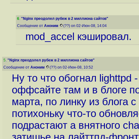
6
.
"Nginx преодолел рубеж в 2 миллиона сайтов"
Сообщение от
Аноним
(??) on 02-Июн-08, 14:04
mod_accel кэшировал.
5
.
"Nginx преодолел рубеж в 2 миллиона сайтов"
Сообщение от
Аноним
(??) on 02-Июн-08, 10:52
Ну то что обогнал lighttpd 
оффсайте там и в блоге п
марта, по линку из блога
потихоньку что-то обновля
подрастают а внятного cha
затишье на лайттпд-фронт