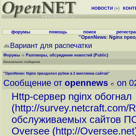
НОВОСТИ
(
+
)
КОНТ
форумы
помощь
поиск
регистр
"OpenNews: Nginx прео
Вариант для распечатки
Форумы
Разговоры, обсуждение новостей
(Public)
Изначальное сообщение
"OpenNews: Nginx преодолел рубеж в 2 миллиона сайтов"
Сообщение от
opennews
on 0
Http-сервер nginx обогнал
(
http://survey.netcraft.com
обслуживаемых сайтов ПО l
Oversee (
http://Oversee.net