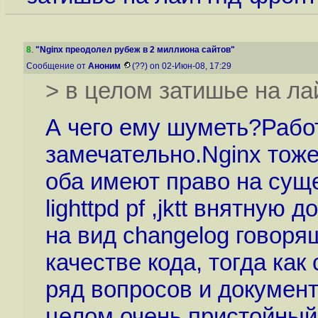
8
.
"Nginx преодолел рубеж в 2 миллиона сайтов"
Сообщение от
Аноним
(??) on 02-Июн-08, 17:29
> в целом затишье на ла
А чего ему шуметь?Работа
замечательно.Nginx тож
оба имеют право на сущ
lighttpd pf ,jktt внятну
на вид сhangelog говор
качестве кода, тогда как
ряд вопросов и документ
целом очень пристойный