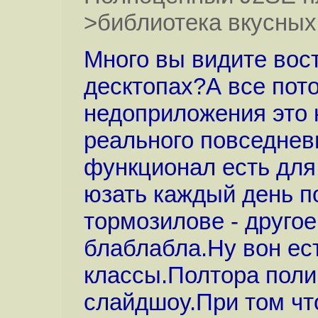
>библиотека вкусных
Много вы видите вос
десктопах?А все пот
недоприложения это к
реального повседнев
функционал есть для 
юзать каждый день п
тормозилове - друго
блаблабла.Ну вон ес
классы.Полтора полиг
слайдшоу.При том чт