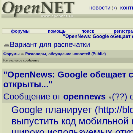
НОВОСТИ
(
+
)
КОНТ
форумы
помощь
поиск
регистр
"OpenNews: Google обещает с
Вариант для распечатки
Форумы
Разговоры, обсуждение новостей
(Public)
Изначальное сообщение
"OpenNews: Google обещает с
открыты..."
Сообщение от
opennews
(??) 
Google планирует (
http://
выпустить код мобильной 
широко используемых отк