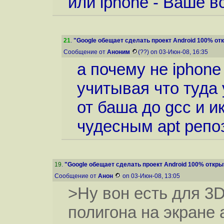
или iphone - Ваше в
21
.
"Google обещает сделать проект Android 100% о
Сообщение от
Аноним
(??) on 03-Июн-08, 16:35
а почему не iphone
учитывая что туда
от баша до gcc и и
чудесным apt репоз
19
.
"Google обещает сделать проект Android 100% откр
Сообщение от
Анон
on 03-Июн-08, 13:05
>Ну вон есть для 3
полигона на экране 