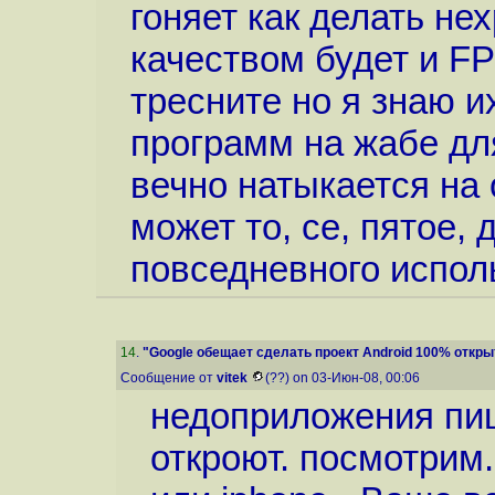
гоняет как делать не
качеством будет и F
тресните но я знаю и
программ на жабе дл
вечно натыкается на
может то, се, пятое,
повседневного исполь
14
.
"Google обещает сделать проект Android 100% откр
Сообщение от
vitek
(??) on 03-Июн-08, 00:06
недоприложения пи
откроют. посмотрим.