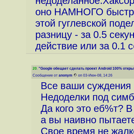
недоделанное.Хаксор
оно НАМНОГО быстрее
этой гуглевской под
разницу - за 0.5 секу
действие или за 0.1 
20
.
"Google обещает сделать проект Android 100% откр
Сообщение от
anonym
on 03-Июн-08, 14:26
Все ваши суждения 
Недоделки под сим
Да кого это еб%т? В
а вы наивно пытает
Свое время не жалк