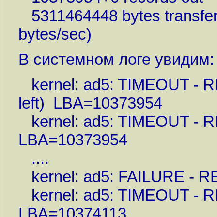
5311464448 bytes transfer
bytes/sec)
В системном логе увидим:
kernel: ad5: TIMEOUT - RE
left) LBA=10373954
kernel: ad5: TIMEOUT - REA
LBA=10373954
....
kernel: ad5: FAILURE - 
kernel: ad5: TIMEOUT - REA
LBA=10374113