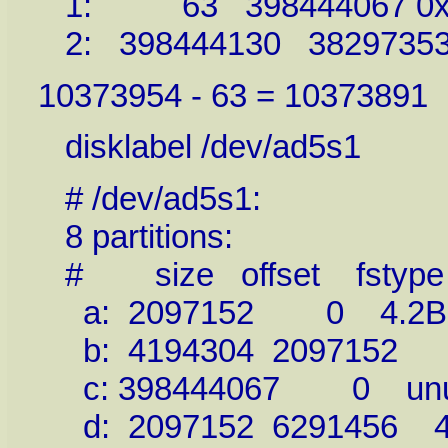
1: 63 398444067 0xa
2: 398444130 382973535
10373954 - 63 = 10373891
disklabel /dev/ad5s1
# /dev/ad5s1:
8 partitions:
# size offset fstype [f
a: 2097152 0 4.2BSD
b: 4194304 209
c: 398444067 0 unuse
d: 2097152 6291456 4