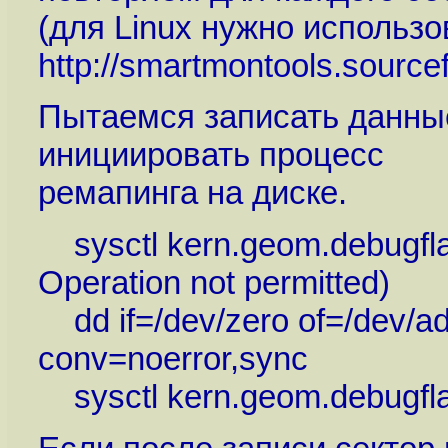
(для Linux нужно использо
http://smartmontools.sourc
Пытаемся записать данные
инициировать процесс
ремапинга на диске.
sysctl kern.geom.debugfla
Operation not permitted)
dd if=/dev/zero of=/dev/a
conv=noerror,sync
sysctl kern.geom.debugfl