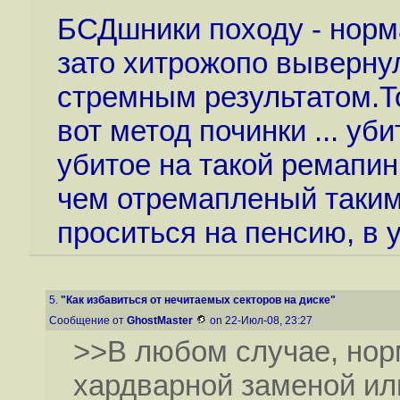
БСДшники походу - норм
зато хитрожопо выверну
стремным результатом.То
вот метод починки ... у
убитое на такой ремапин
чем отремапленый таким
проситься на пенсию, в у
5.
"Как избавиться от нечитаемых секторов на диске"
Сообщение от
GhostMaster
on 22-Июл-08, 23:27
>>В любом случае, нор
хардварной заменой ил