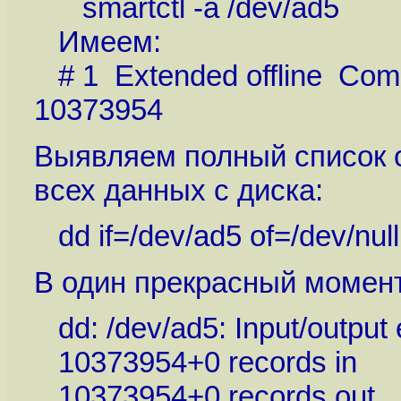
smartctl -a /dev/ad5
Имеем:
# 1 Extended offline Comp
10373954
Выявляем полный список с
всех данных с диска:
dd if=/dev/ad5 of=/dev/nul
В один прекрасный момент
dd: /dev/ad5: Input/output 
10373954+0 records in
10373954+0 records out