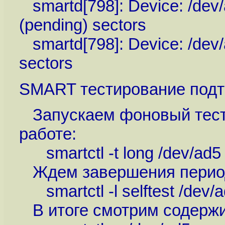
smartd[798]: Device: /dev/
(pending) sectors
smartd[798]: Device: /dev/a
sectors
SMART тестирование подт
Запускаем фоновый тест
работе:
smartctl -t long /dev/ad5
Ждем завершения периоди
smartctl -l selftest /dev/
В итоге смотрим содержим