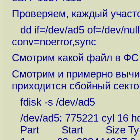
Проверяем, каждый участо
dd if=/dev/ad5 of=/dev/nul
conv=noerror,sync
Смотрим какой файл в ФС 
Смотрим и примерно вычи
приходится сбойный секто
fdisk -s /dev/ad5
/dev/ad5: 775221 cyl 16 h
Part Start Size Type