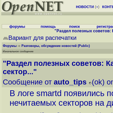
НОВОСТИ
(
+
)
КОНТ
форумы
помощь
поиск
регистр
"Раздел полезных советов: К
Вариант для распечатки
Форумы
Разговоры, обсуждение новостей
(Public)
Изначальное сообщение
"Раздел полезных советов: К
сектор..."
Сообщение от
auto_tips
(ok) o
В логе smartd появились 
нечитаемых секторов на д