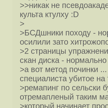
>>никак не псевдоакад
культа ктулху :D
>
>БСДшники походу - но
осилили зато хитрожоп
>2 страницы упражнени
скан диска - нормально
>а вот метод починки .
специалиста убитое на 
>ремапинг по сельски б
отремапленый таким м
>который начинает прос