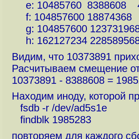
e: 10485760 8388608 4
f: 104857600 18874368
g: 104857600 12373196
h: 162127234 22858956
Видим, что 10373891 прихо
Расчитываем смещение от
10373891 - 8388608 = 198
Находим иноду, которой п
fsdb -r /dev/ad5s1e
findblk 1985283
повторяем для каждого сб