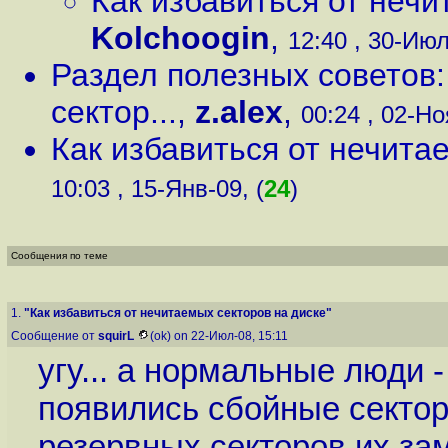
Как избавиться от нечи
Kolchoogin
,
12:40 , 30-Июл
Раздел полезных советов:
сектор...
,
z.alex
,
00:24 , 02-Но
Как избавиться от нечита
10:03 , 15-Янв-09, (
24
)
Сообщения по теме
1.
"Как избавиться от нечитаемых секторов на диске"
Сообщение от
squirL
(ok) on 22-Июл-08, 15:11
угу... а нормальные люди 
появились сбойные сектор
резервных секторов их зам