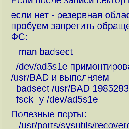
Если после записи сектор н
если нет - резервная обла
пробуем запретить обращ
ФС:
man badsect
/dev/ad5s1e примонтирова
/usr/BAD и выполняем
badsect /usr/BAD 1985283
fsck -y /dev/ad5s1e
Полезные порты:
/usr/ports/sysutils/recove