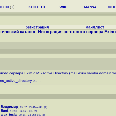
ОСТИ
(
+
)
КОНТЕНТ
WIKI
MAN'ы
ФО
регистрация
майллист
тический каталог: Интеграция почтового сервера Exim c
ого сервера Exim c MS Active Directory (mail exim samba domain wi
_active_directory.txt....
,
Владимир
,
15:32 , 22-Июл-08, (1)
,
Bani
,
12:58 , 14-Сен-08, (2)
,
alex_tesla
,
09:14 , 24-Окт-08, (3)