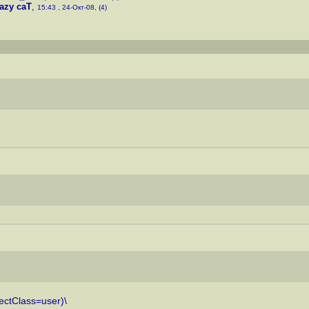
azy caT
,
15:43 , 24-Окт-08, (4)
ectClass=user)\