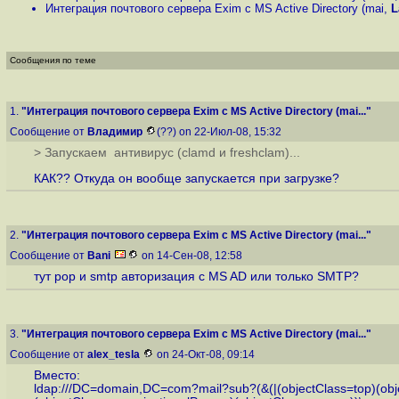
Интеграция почтового сервера Exim c MS Active Directory (mai
,
L
Сообщения по теме
1.
"Интеграция почтового сервера Exim c MS Active Directory (mai..."
Сообщение от
Владимир
(??) on 22-Июл-08, 15:32
> Запускаем антивирус (clamd и freshclam)...
КАК?? Откуда он вообще запускается при загрузке?
2.
"Интеграция почтового сервера Exim c MS Active Directory (mai..."
Сообщение от
Bani
on 14-Сен-08, 12:58
тут pop и smtp авторизация с MS AD или только SMTP?
3.
"Интеграция почтового сервера Exim c MS Active Directory (mai..."
Сообщение от
alex_tesla
on 24-Окт-08, 09:14
Вместо:
ldap:///DC=domain,DC=com?mail?sub?(&(|(objectClass=top)(obj