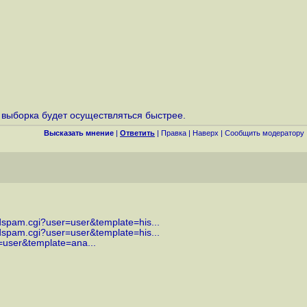
 и выборка будет осуществляться быстрее.
Высказать мнение
|
Ответить
|
Правка
|
Наверх
|
Cообщить модератору
dspam.cgi?user=user&template=his...
dspam.cgi?user=user&template=his...
=user&template=ana...