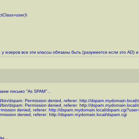
tClass=user)\
т.к. у юзеров все эти классы обязаны быть (разумеется если это AD)
аем письмо "As SPAM"...
cal/bin/dspam: Permission denied, referer:
http://dspam.mydomain.local/
cal/bin/dspam: Permission denied, referer:
http://dspam.mydomain.local/
ermission denied, referer:
http://dspam.mydomain.local/dspam.cgi?user
ermission denied, referer:
http://dspam.mydomain.local/dspam.cgi
ы...