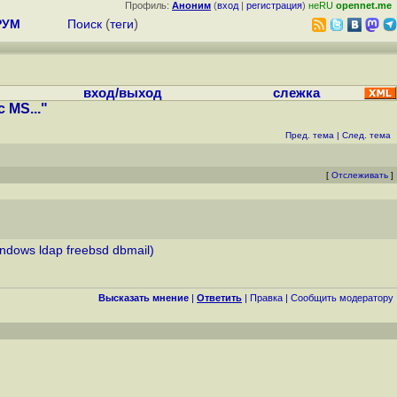
Профиль:
Аноним
(
вход
|
регистрация
)
неRU
opennet.me
РУМ
Поиск
(
теги
)
вход/выход
слежка
 MS..."
Пред. тема
|
След. тема
[
Отслеживать
]
ndows ldap freebsd dbmail)
Высказать мнение
|
Ответить
|
Правка
|
Cообщить модератору