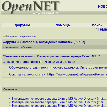
НОВ
форумы
помощь
поиск
"Тема
Вариант для распечатки
Форумы
Разговоры, обсуждение новостей
(Public)
Изначальное сообщение
"Тематический каталог: Интеграция почтового сервера Exim c MS..."
Сообщение от
auto_topic
(??) on 22-Июл-08, 15:32
Обсуждение статьи тематического каталога: Интеграция почтов
Ссылка на текст статьи:
https://www.opennet.ru/base/net/exim_ms
Оглавление
Интеграция почтового сервера Exim c MS Active Directory (mai...
Интеграция почтового сервера Exim c MS Active Directory (mai...
Интеграция почтового сервера Exim c MS Active Directory (mai...