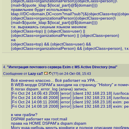
(objectClass=organizationalPerson)(objectClass=person))\
(mail=${quote_ldap:${local_part}@${domain}}))
правильнее будет использовать
ldap:///DC=domain,DC=com?mail?sub?(&(objectClass=top)(objec
(objectClass=organizationalPerson)(objectClass=person)\
(mail=${quote_ldap:${local_part}@${domain}}))
т.е. выражаясь сишным языком меняем:
(objectClass=top) || (objectClass=user) ||
(objectClass=organizationalPerson) || (objectClass=person)
на
(objectClass=top) && (objectClass=user) &&
(objectClass=organizationalPerson) && (objectClass=person), 
4.
"Интеграция почтового сервера Exim c MS Active Directory (mai"
Сообщение от
Lazy caT
(??) on 24-Окт-08, 15:43
Всё конечно классно... Всё работает на УРА...
В WEB-морде DSPAM'а заходим на страницу "History" и помеч
В логах dspam_error_log (апача) запись:
[Fri Oct 24 14:06:43 2008] [error] [client 192.168.23.18] /usr/lo
[Fri Oct 24 14:06:48 2008] [error] [client 192.168.23.18] /usr/lo
[Fri Oct 24 14:08:11 2008] [error] [client 192.168.23.18] exim: p
[Fri Oct 24 14:08:18 2008] [error] [client 192.168.23.18] exim: p
в чем грабли?
DSPAM работает как root:mail
права на HOME DSPAM'а dspam:dspam
Могу куда-нибудь кинуть конфиги и полное описание проблем