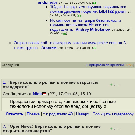
andr.mobi
(??), 15:14 , 20-Окт-08, (
13
)
1Одын Ты крут чел научишь научишь как
ломать дырявое поделие
,
ЫЫ la2 рулит
(?),
12:44 , 24-Окт-08, (
)
14
Их саппорт патчит дыры безопасности
горячим паяльником Не боитесь
подставлять
,
Andrey Mitrofanov
(?), 13:00 , 24-
Окт-08, (
)
16
Открыт новый сайт о фигурном катании www proice com ua А
также группа
,
Аноним
(20), 18:56 , 28-Ноя-10, (
20
)
Сообщения
[
Сортировка по времени
|
RSS
]
1.
"Вертикальные рынки в поиске открытых
+
–
/
стандартов"
Сообщение от
Nick
(??), 17-Окт-08, 15:19
Прекрасный пример того, как высококачественные
технологии используются во вред обществу :)
Ответить
|
Правка
|
^ к родителю #0
|
Наверх
|
Cообщить модератору
7.
"OpenNews: Вертикальные рынки в поиске
+
–
/
открытых стандартов"