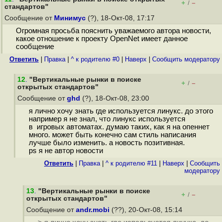
+
–
/
стандартов"
Сообщение от
Минимус
(?), 18-Окт-08, 17:17
Огромная просьба пояснить уважаемого автора новости,
какое отношение к проекту OpenNet имеет данное
сообщение
Ответить
|
Правка
|
^ к родителю #0
|
Наверх
|
Cообщить модератору
12
.
"Вертикальные рынки в поиске
+
–
/
открытых стандартов"
Сообщение от
ghd
(?), 18-Окт-08, 23:00
я лично хочу знать где используется линукс. до этого
например я не знал, что линукс используется
в игровых автоматах. думаю таких, как я на опеннет
много. может быть конечно сам стиль написания
лучше было изменить. а новость позитивная.
ps я не автор новости
Ответить
|
Правка
|
^ к родителю #11
|
Наверх
|
Cообщить
модератору
13
.
"Вертикальные рынки в поиске
+
–
/
открытых стандартов"
Сообщение от
andr.mobi
(??), 20-Окт-08, 15:14