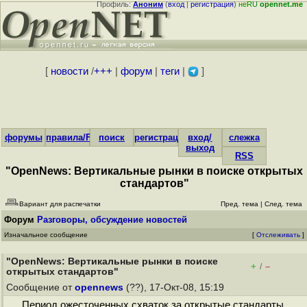
Профиль:
Аноним
(
вход
|
регистрация
)
неRU
opennet.me
[
новости
/
+++
|
форум
|
теги
|
]
форумы
правила/FAQ
поиск
регистрация
вход/
слежка
выход
RSS
"OpenNews: Вертикальные рынки в поиске открытых
стандартов"
Вариант для распечатки
Пред. тема
|
След. тема
Форум
Разговоры, обсуждение новостей
Изначальное сообщение
[
Отслеживать
]
"OpenNews: Вертикальные рынки в поиске
+
–
/
открытых стандартов"
Сообщение от
opennews
(??), 17-Окт-08, 15:19
Период ожесточенных схваток за открытые стандарты