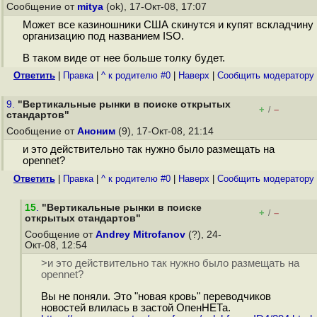
Сообщение от
mitya
(ok), 17-Окт-08, 17:07
Может все казиношники США скинутся и купят вскладчину
организацию под названием ISO.
В таком виде от нее больше толку будет.
Ответить
|
Правка
|
^ к родителю #0
|
Наверх
|
Cообщить модератору
9.
"Вертикальные рынки в поиске открытых
+
–
/
стандартов"
Сообщение от
Аноним
(9), 17-Окт-08, 21:14
и это действительно так нужно было размещать на
opennet?
Ответить
|
Правка
|
^ к родителю #0
|
Наверх
|
Cообщить модератору
15
.
"Вертикальные рынки в поиске
+
–
/
открытых стандартов"
Сообщение от
Andrey Mitrofanov
(?), 24-
Окт-08, 12:54
>и это действительно так нужно было размещать на
opennet?
Вы не поняли. Это "новая кровь" переводчиков
новостей влилась в застой ОпенНЕТа.