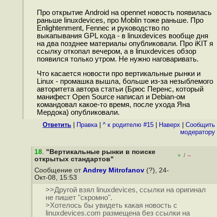
Про открытие Android на opennet новость появилась
раньше linuxdevices, про Moblin тоже раньше. Про
Enlightenment, Fennec и руководство по
выкапывания GPL кода - в linuxdevices вообще дня
на два позднее материалы опубликовали. Про iKIT я
ссылку откопал вечером, а в linuxdevices обзор
появился только утром. Не нужно наговаривать.
Что касается новости про вертикальные рынки и
Linux - промашка вышла, больше из-за незыблемого
авторитета автора статьи (Брюс Перенс, который
манифест Open Source написал и Debian-ом
командовал какое-то время, после ухода Яна
Мердока) опубликовали.
Ответить
|
Правка
|
^ к родителю #15
|
Наверх
|
Cообщить
модератору
18
.
"Вертикальные рынки в поиске
+
–
/
открытых стандартов"
Сообщение от
Andrey Mitrofanov
(?), 24-
Окт-08, 15:53
>>Другой взял linuxdevices, ссылки на оригинал
не пишет "скромно".
>Хотелось бы увидеть какая новость с
linuxdevices.com размещена без ссылки на