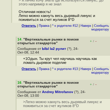
> я лично хочу знать где используется линукс. до
этого например я не знал
Отличная новость!
Легко можно хакнуть весь дырявый линукс и
поживиться за счет жуликов 8^D
Ответить
|
Правка
|
^ к родителю #12
|
Наверх
|
Cообщить
модератору
14
.
"Вертикальные рынки в поиске
+
–
/
открытых стандартов"
Сообщение от
ЫЫ la2 рулит
(?), 24-
Окт-08, 12:44
+1Одын. Ты крут чел научишь научишь как
ломать дырявое поделие
Ответить
|
Правка
|
^ к родителю #13
|
Наверх
|
Cообщить
модератору
16
.
"Вертикальные рынки в поиске
+
–
/
открытых стандартов"
Сообщение от
Andrey Mitrofanov
(?), 24-
Окт-08, 13:00
>Легко можно хакнуть весь дырявый линукс и
поживиться за счет жуликов 8^D