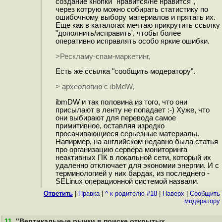
создание кнопки "нравится/не нравится",
через котрую можно собирать статистику по
ошибочному выбору материалов и прятать их.
Еще как в каталогах мечтаю прикрутить ссылку
"дополнить/исправить', чтобы более
оперативно исправлять особо яркие ошибки.
>Рескламу-спам-маркетинг,
Есть же ссылка "сообщить модератору".
> археологию с ibMdW,
ibmDW и так половина из того, что они
присылают в ленту не попадает :-) Хуже, что
они выбирают для перевода самое
примитивное, оставляя изредко
просачивающиеся серьезные материалы.
Напирмер, на английском недавно была статья
про организацию сервера мониторинга
неактивных ПК в локальной сети, который их
удаленно отключает для экономии энергии. И с
терминологией у них бардак, из последнего -
SELinux операционной системой назвали.
Ответить
|
Правка
|
^ к родителю #18
|
Наверх
|
Cообщить
модератору
11
.
"Вертикальные рынки в поиске открытых