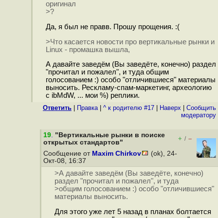
оригинал
>?
Да, я был не правв. Прошу прощения. :(
>Что касается новости про вертикальные рынки и
Linux - промашка вышла,
А давайте заведём (Вы заведёте, конечно) раздел
"прочитал и пожалел", и туда общим
голосованием :) особо "отличившиеся" материалы
выносить. Рескламу-спам-маркетинг, археологию
с ibMdW, ... мои %) реплики.
Ответить
|
Правка
|
^ к родителю #17
|
Наверх
|
Cообщить
модератору
19
.
"Вертикальные рынки в поиске
+
–
/
открытых стандартов"
Сообщение от
Maxim Chirkov
(ok), 24-
Окт-08, 16:37
>А давайте заведём (Вы заведёте, конечно)
раздел "прочитал и пожалел", и туда
>общим голосованием :) особо "отличившиеся"
материалы выносить.
Для этого уже лет 5 назад в планах болтается