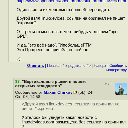
https://www.opennet.ru/openforum/vsluhforumID4/294.html
Один взялся ик!менежмент.ёршвеб переводить.
Другой взял linuxdevices, ссылки на оригинал не пишет
"скромно".
От третьего мы вот-вот чего-нибудь услышим "про
GPL".
И да, "это всё надо". "Ипобольше!"ТМ
Это Прогресс, он пришёл, он сейчас.
;-)
Ответить
|
Правка
|
^ к родителю #9
|
Наверх
|
Cообщить
модератору
17
.
"Вертикальные рынки в поиске
+
–
/
открытых стандартов"
Сообщение от
Maxim Chirkov
(ok), 24-
Окт-08, 14:58
>Другой взял linuxdevices, ссылки на оригинал не
пишет "скромно".
Хотелось бы увидеть какая новость с
linuxdevices.com размещена без ссылки на оригинал
?