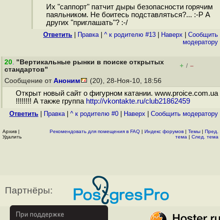
Их "саппорт" патчит дыры безопасности горячим
паяльником. Не боитесь подставляться?... :-P А
других "приглашать"? :-/
Ответить
|
Правка
|
^ к родителю #13
|
Наверх
|
Cообщить
модератору
20
.
"Вертикальные рынки в поиске открытых
+
–
/
стандартов"
Сообщение от
Аноним
(20), 28-Ноя-10, 18:56
Открыт новый сайт о фигурном катании. www.proice.com.ua
!!!!!!!! А также группа
http://vkontakte.ru/club21862459
Ответить
|
Правка
|
^ к родителю #0
|
Наверх
|
Cообщить модератору
Архив
|
Рекомендовать для помещения в FAQ
|
Индекс форумов
|
Темы
|
Пред.
Удалить
тема
|
След. тема
Партнёры: