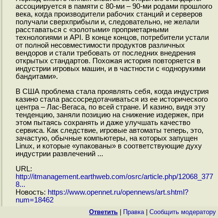
ассоциируется в памяти с 80-ми – 90-ми родами прошлого
века, когда производители рабочих станций и серверов
получали сверхприбыли и, следовательно, не желали
расставаться с «золотыми» проприетарными
технологиями и API. В конце концов, потребители устали
от полной несовместимости продуктов различных
вендоров и стали требовать от последних внедрения
открытых стандартов. Похожая история повторяется в
индустрии игровых машин, и в частности с «однорукими
бандитами».
В США проблема стала проявлять себя, когда индустрия
казино стала рассосредотачиваться из ее исторического
центра – Лас-Вегаса, по всей стране. И казино, видя эту
тенденцию, заняли позицию на снижение издержек, при
этом пытаясь сохранять и даже улучшать качество
сервиса. Как следствие, игровые автоматы теперь, это,
зачастую, обычные компьютеры, на которых запущен
Linux, и которые «упакованы» в соответствующие духу
индустрии развлечений ...
URL:
http://itmanagement.earthweb.com/osrc/article.php/12068_377
8...
Новость:
https://www.opennet.ru/opennews/art.shtml?
num=18462
Ответить
|
Правка
|
Cообщить модератору