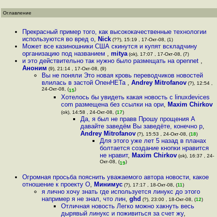
Оглавление
Прекрасный пример того, как высококачественные технологии
используются во вред о
,
Nick
(??), 15:19 , 17-Окт-08, (1)
Может все казиношники США скинутся и купят вскладчину
организацию под названием
,
mitya
(ok), 17:07 , 17-Окт-08, (7)
и это действительно так нужно было размещать на opennet
,
Аноним
(9), 21:14 , 17-Окт-08, (9)
Вы не поняли Это новая кровь переводчиков новостей
влилась в застой ОпенНЕТа
,
Andrey Mitrofanov
(?), 12:54 ,
24-Окт-08, (
)
15
Хотелось бы увидеть какая новость с linuxdevices
com размещена без ссылки на ори
,
Maxim Chirkov
(ok), 14:58 , 24-Окт-08, (
17
)
Да, я был не правв Прошу прощения А
давайте заведём Вы заведёте, конечно р
,
Andrey Mitrofanov
(?), 15:53 , 24-Окт-08, (
18
)
Для этого уже лет 5 назад в планах
болтается создание кнопки нравится
не нравит
,
Maxim Chirkov
(ok), 16:37 , 24-
Окт-08, (
)
19
Огромная просьба пояснить уважаемого автора новости, какое
отношение к проекту O
,
Минимус
(?), 17:17 , 18-Окт-08, (
11
)
я лично хочу знать где используется линукс до этого
например я не знал, что лин
,
ghd
(?), 23:00 , 18-Окт-08, (
12
)
Отличная новость Легко можно хакнуть весь
дырявый линукс и поживиться за счет жу
,