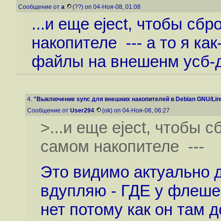
Сообщение от
a
(??) on 04-Ноя-08, 01:08
...и еще eject, чтобы сб
накопителе --- а то я ка
файлы на внешенм усб-
4.
"Выключение sync для внешних накопителей в Debian GNU/Lin
Сообщение от
User294
(ok) on 04-Ноя-08, 06:27
>...и еще eject, чтобы 
самом накопителе ---
Это видимо актуально д
вдупляю - ГДЕ у флешек
нет потому как он там 