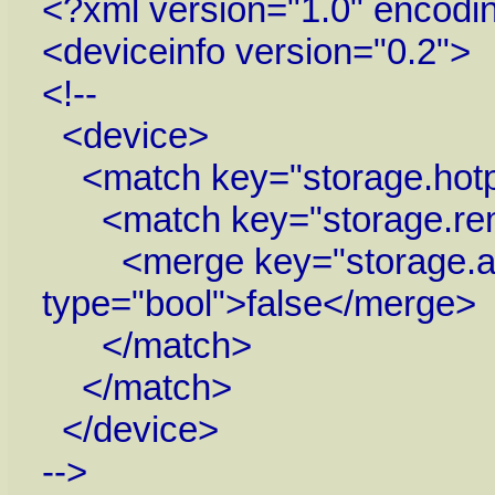
<?xml version="1.0" encodin
<deviceinfo version="0.2">
<!--
<device>
<match key="storage.hotpl
<match key="storage.remo
<merge key="storage.aut
type="bool">false</merge>
</match>
</match>
</device>
-->