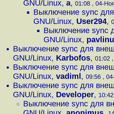
GNU/Linux
,
a
,
01:08 , 04-Ноя
Выключение sync для
GNU/Linux
,
User294
,
0
Выключение sync д
GNU/Linux
,
pavlin
Выключение sync для внеш
GNU/Linux
,
Karbofos
,
01:02 ,
Выключение sync для внеш
GNU/Linux
,
vadiml
,
09:56 , 04
Выключение sync для внеш
GNU/Linux
,
Developer
,
10:42
Выключение sync для вн
GNU/Linux
,
anonimus
,
14