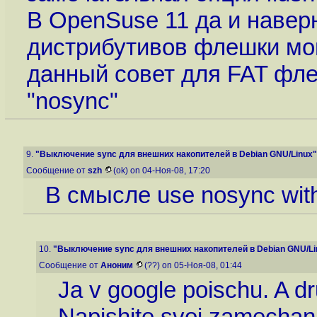
В OpenSuse 11 да и навер
дистрибутивов флешки мон
данный совет для FAT флеш
"nosync"
9.
"Выключение sync для внешних накопителей в Debian GNU/Linux"
Сообщение от
szh
(ok) on 04-Ноя-08, 17:20
В смысле use nosync with 
10.
"Выключение sync для внешних накопителей в Debian GNU/Li
Сообщение от
Аноним
(??) on 05-Ноя-08, 01:44
Ja v google poischu. A dru
Napishite svoi zamechanij