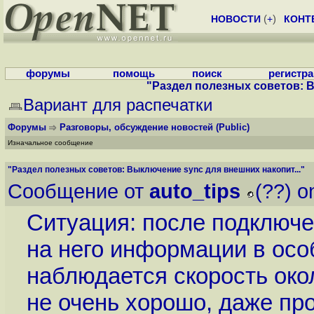
НОВОСТИ
(
+
)
КОНТ
форумы
помощь
поиск
регистр
"Раздел полезных советов: В
Вариант для распечатки
Форумы
Разговоры, обсуждение новостей
(Public)
Изначальное сообщение
"Раздел полезных советов: Выключение sync для внешних накопит..."
Сообщение от
auto_tips
(??) o
Ситуация: после подключе
на него информации в осо
наблюдается скорость окол
не очень хорошо, даже пр