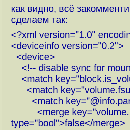
как видно, всё закомменти
сделаем так:
<?xml version="1.0" encodin
<deviceinfo version="0.2">
<device>
<!-- disable sync for mou
<match key="block.is_vol
<match key="volume.fsusa
<match key="@info.parent
<merge key="volume.poli
type="bool">false</merge