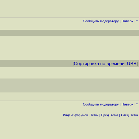
Cообщить модератору
|
Наверх
|
^
[
Сортировка по времени, UBB
]
Cообщить модератору
|
Наверх
|
^
Индекс форумов
|
Темы
|
Пред. тема
|
След. тема