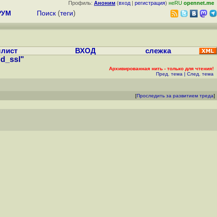
Профиль:
Аноним
(
вход
|
регистрация
)
неRU
opennet.me
РУМ
Поиск
(
теги
)
лист
ВХОД
слежка
d_ssl"
Архивированная нить - только для чтения!
Пред. тема
|
След. тема
[
Проследить за развитием треда
]