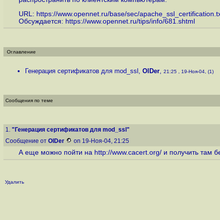
URL:
https://www.opennet.ru/base/sec/apache_ssl_certification.tx
Обсуждается:
https://www.opennet.ru/tips/info/681.shtml
Оглавление
Генерация сертификатов для mod_ssl
,
OlDer
,
21:25 , 19-Ноя-04, (1)
Сообщения по теме
1.
"Генерация сертификатов для mod_ssl"
Сообщение от
OlDer
on 19-Ноя-04, 21:25
А еще можно пойти на
http://www.cacert.org
/ и получить там 
Удалить