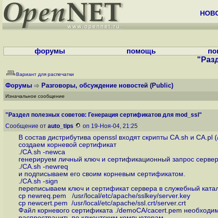
НОВ
форумы
помощь
по
"Раз
Вариант для распечатки
Форумы
Разговоры, обсуждение новостей
(Public)
Изначальное сообщение
"Раздел полезных советов: Генерация сертификатов для mod_ssl"
Сообщение от
auto_tips
on 19-Ноя-04, 21:25
В состав дистрибутива openssl входят скрипты CA.sh и CA.pl (/
создаем корневой сертификат
./CA.sh -newca
генерируем личный ключ и сертификационный запрос серве
./CA.sh -newreq
и подписываем его своим корневым сертификатом.
./CA.sh -sign
переписываем ключ и сертификат сервера в служебный ката
cp newreq.pem /usr/local/etc/apache/sslkey/server.key
cp newcert.pem /usr/local/etc/apache/ssl.crt/server.crt
Файл корневого сертификата ./demoCA/cacert.pem необходи
распространить по клиентским компьютерам.