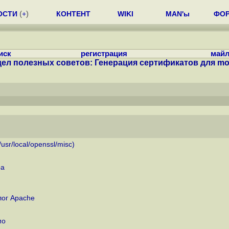
ОСТИ
(
+
)
КОНТЕНТ
WIKI
MAN'ы
ФО
иск
регистрация
майл
дел полезных советов: Генерация сертификатов для mo
usr/local/openssl/misc)
ра
лог Apache
мо