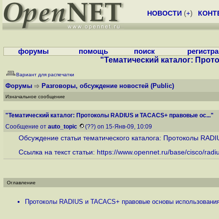
НОВОСТИ
(
+
)
КОНТ
форумы
помощь
поиск
регистр
"Тематический каталог: Прот
Вариант для распечатки
Форумы
Разговоры, обсуждение новостей
(Public)
Изначальное сообщение
"Тематический каталог: Протоколы RADIUS и TACACS+ правовые ос..."
Сообщение от
auto_topic
(??) on 15-Янв-09, 10:09
Обсуждение статьи тематического каталога: Протоколы RAD
Ссылка на текст статьи:
https://www.opennet.ru/base/cisco/radiu
Оглавление
Протоколы RADIUS и TACACS+ правовые основы использовани