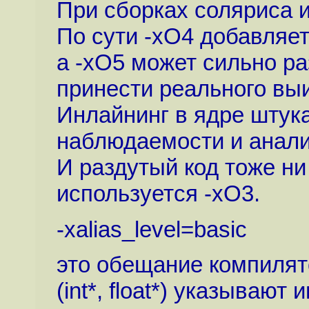
При сборках соляриса и
По сути -xO4 добавляет
а -xO5 может сильно ра
принести реального вы
Инлайнинг в ядре штук
наблюдаемости и анали
И раздутый код тоже ни
используется -xO3.
-xalias_level=basic
это обещание компилят
(int*, float*) указывают