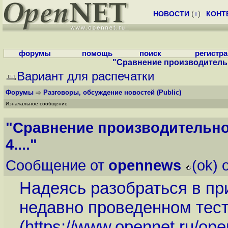
НОВОСТИ
(
+
)
КОНТ
форумы
помощь
поиск
регистр
"Сравнение производительнос
Вариант для распечатки
Форумы
Разговоры, обсуждение новостей
(Public)
Изначальное сообщение
"Сравнение производительнос
4...."
Сообщение от
opennews
(ok) 
Надеясь разобраться в пр
недавно проведенном тес
(
https://www.opennet.ru/op