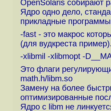
OpenSolaris собирают 
Ядро одно дело, стандар
прикладные программы 
-fast - это макрос кото
(для вудкреста пример)
-xlibmil -xlibmopt 
Это флаги регулирующи
math.h/libm.so
Замену на более быстр
оптимизированные посл
Ядро с libm не линкуетс