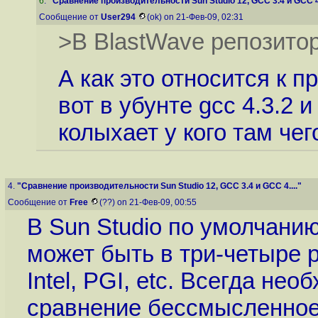
6
.
"Сравнение производительности Sun Studio 12, GCC 3.4 и GCC 4.
Сообщение от
User294
(ok) on 21-Фев-09, 02:31
>В BlastWave репозитор
А как это относится к
вот в убунте gcc 4.3.2 
колыхает у кого там чего
4.
"Сравнение производительности Sun Studio 12, GCC 3.4 и GCC 4...."
Сообщение от
Free
(??) on 21-Фев-09, 00:55
В Sun Studio по умолчани
может быть в три-четыре 
Intel, PGI, etc. Всегда нео
сравнение бессмысленное.