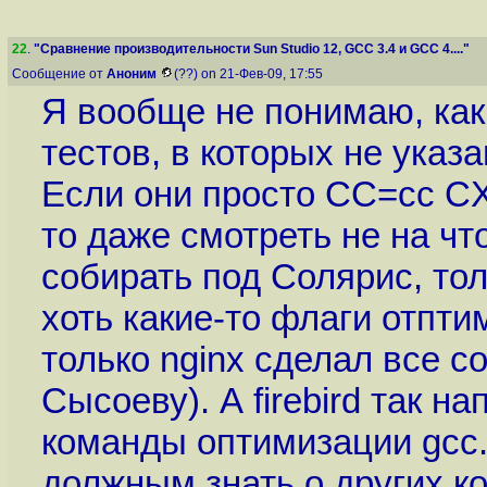
22
.
"Сравнение производительности Sun Studio 12, GCC 3.4 и GCC 4...."
Сообщение от
Аноним
(??) on 21-Фев-09, 17:55
Я вообще не понимаю, как
тестов, в которых не указ
Если они просто CC=cc CX
то даже смотреть не на что
собирать под Солярис, тол
хоть какие-то флаги отпти
только nginx сделал все 
Сысоеву). А firebird так 
команды оптимизации gcc.
должным знать о других ко