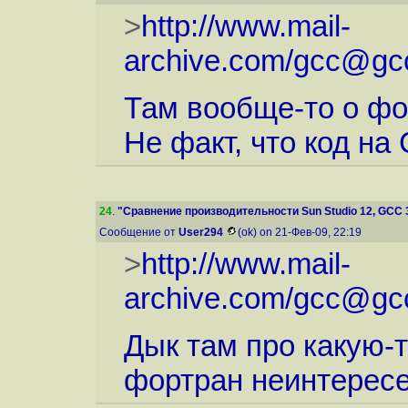
>
http://www.mail-
archive.com/gcc@gcc
Там вообще-то о фо
Не факт, что код на
24
.
"Сравнение производительности Sun Studio 12, GCC 3.
Сообщение от
User294
(ok) on 21-Фев-09, 22:19
>
http://www.mail-
archive.com/gcc@gcc
Дык там про какую-
фортран неинтерес